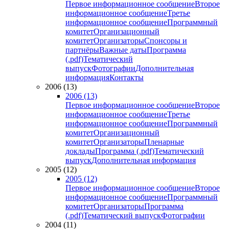
Первое информационное сообщение
Второе
информационное сообщение
Третье
информационное сообщение
Программный
комитет
Организационный
комитет
Организаторы
Спонсоры и
партнёры
Важные даты
Программа
(.pdf)
Тематический
выпуск
Фотографии
Дополнительная
информация
Контакты
2006 (13)
2006 (13)
Первое информационное сообщение
Второе
информационное сообщение
Третье
информационное сообщение
Программный
комитет
Организационный
комитет
Организаторы
Пленарные
доклады
Программа (.pdf)
Тематический
выпуск
Дополнительная информация
2005 (12)
2005 (12)
Первое информационное сообщение
Второе
информационное сообщение
Программный
комитет
Организаторы
Программа
(.pdf)
Тематический выпуск
Фотографии
2004 (11)