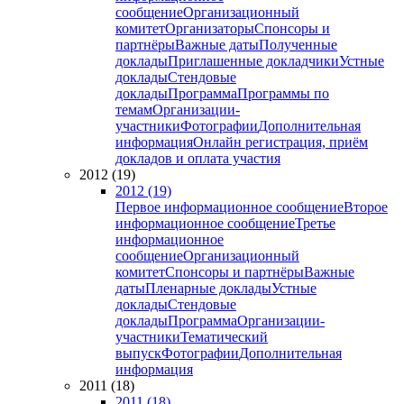
сообщение
Организационный
комитет
Организаторы
Спонсоры и
партнёры
Важные даты
Полученные
доклады
Приглашенные докладчики
Устные
доклады
Стендовые
доклады
Программа
Программы по
темам
Организации-
участники
Фотографии
Дополнительная
информация
Онлайн регистрация, приём
докладов и оплата участия
2012 (19)
2012 (19)
Первое информационное сообщение
Второе
информационное сообщение
Третье
информационное
сообщение
Организационный
комитет
Спонсоры и партнёры
Важные
даты
Пленарные доклады
Устные
доклады
Стендовые
доклады
Программа
Организации-
участники
Тематический
выпуск
Фотографии
Дополнительная
информация
2011 (18)
2011 (18)