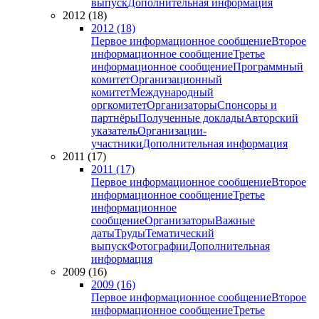
выпуск
Дополнительная информация
2012 (18)
2012 (18)
Первое информационное сообщение
Второе
информационное сообщение
Третье
информационное сообщение
Программный
комитет
Организационный
комитет
Международный
оргкомитет
Организаторы
Спонсоры и
партнёры
Полученные доклады
Авторский
указатель
Организации-
участники
Дополнительная информация
2011 (17)
2011 (17)
Первое информационное сообщение
Второе
информационное сообщение
Третье
информационное
сообщение
Организаторы
Важные
даты
Труды
Тематический
выпуск
Фотографии
Дополнительная
информация
2009 (16)
2009 (16)
Первое информационное сообщение
Второе
информационное сообщение
Третье