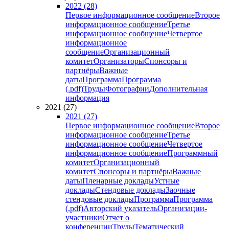
2022 (28)
Первое информационное сообщение
Второе
информационное сообщение
Третье
информационное сообщение
Четвертое
информационное
сообщение
Организационный
комитет
Организаторы
Спонсоры и
партнёры
Важные
даты
Программа
Программа
(.pdf)
Труды
Фотографии
Дополнительная
информация
2021 (27)
2021 (27)
Первое информационное сообщение
Второе
информационное сообщение
Третье
информационное сообщение
Четвертое
информационное сообщение
Программный
комитет
Организационный
комитет
Спонсоры и партнёры
Важные
даты
Пленарные доклады
Устные
доклады
Стендовые доклады
Заочные
стендовые доклады
Программа
Программа
(.pdf)
Авторский указатель
Организации-
участники
Отчет о
конференции
Труды
Тематический