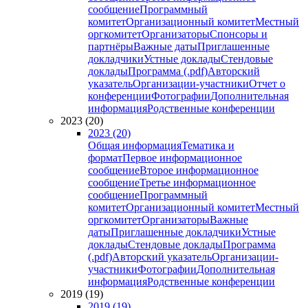
сообщение
Программный
комитет
Организационный комитет
Местный
оргкомитет
Организаторы
Спонсоры и
партнёры
Важные даты
Приглашенные
докладчики
Устные доклады
Стендовые
доклады
Программа (.pdf)
Авторский
указатель
Организации-участники
Отчет о
конференции
Фотографии
Дополнительная
информация
Родственные конференции
2023 (20)
2023 (20)
Общая информация
Тематика и
формат
Первое информационное
сообщение
Второе информационное
сообщение
Третье информационное
сообщение
Программный
комитет
Организационный комитет
Местный
оргкомитет
Организаторы
Важные
даты
Приглашенные докладчики
Устные
доклады
Стендовые доклады
Программа
(.pdf)
Авторский указатель
Организации-
участники
Фотографии
Дополнительная
информация
Родственные конференции
2019 (19)
2019 (19)