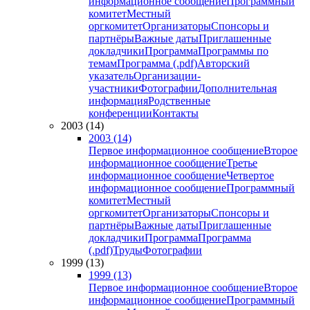
информационное сообщение
Программный
комитет
Местный
оргкомитет
Организаторы
Спонсоры и
партнёры
Важные даты
Приглашенные
докладчики
Программа
Программы по
темам
Программа (.pdf)
Авторский
указатель
Организации-
участники
Фотографии
Дополнительная
информация
Родственные
конференции
Контакты
2003 (14)
2003 (14)
Первое информационное сообщение
Второе
информационное сообщение
Третье
информационное сообщение
Четвертое
информационное сообщение
Программный
комитет
Местный
оргкомитет
Организаторы
Спонсоры и
партнёры
Важные даты
Приглашенные
докладчики
Программа
Программа
(.pdf)
Труды
Фотографии
1999 (13)
1999 (13)
Первое информационное сообщение
Второе
информационное сообщение
Программный