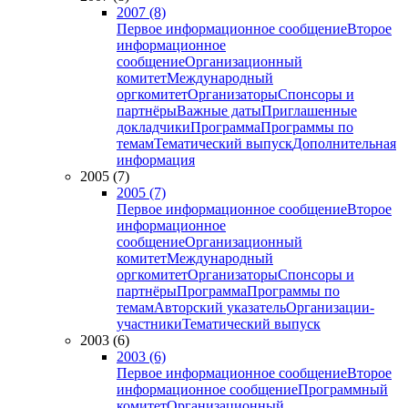
2007 (8)
Первое информационное сообщение
Второе
информационное
сообщение
Организационный
комитет
Международный
оргкомитет
Организаторы
Спонсоры и
партнёры
Важные даты
Приглашенные
докладчики
Программа
Программы по
темам
Тематический выпуск
Дополнительная
информация
2005 (7)
2005 (7)
Первое информационное сообщение
Второе
информационное
сообщение
Организационный
комитет
Международный
оргкомитет
Организаторы
Спонсоры и
партнёры
Программа
Программы по
темам
Авторский указатель
Организации-
участники
Тематический выпуск
2003 (6)
2003 (6)
Первое информационное сообщение
Второе
информационное сообщение
Программный
комитет
Организационный