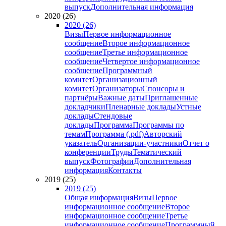
выпуск
Дополнительная информация
2020 (26)
2020 (26)
Визы
Первое информационное
сообщение
Второе информационное
сообщение
Третье информационное
сообщение
Четвертое информационное
сообщение
Программный
комитет
Организационный
комитет
Организаторы
Спонсоры и
партнёры
Важные даты
Приглашенные
докладчики
Пленарные доклады
Устные
доклады
Стендовые
доклады
Программа
Программы по
темам
Программа (.pdf)
Авторский
указатель
Организации-участники
Отчет о
конференции
Труды
Тематический
выпуск
Фотографии
Дополнительная
информация
Контакты
2019 (25)
2019 (25)
Общая информация
Визы
Первое
информационное сообщение
Второе
информационное сообщение
Третье
информационное сообщение
Программный