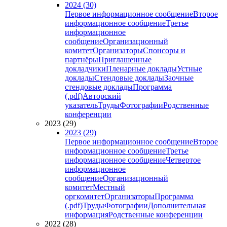
2024 (30)
Первое информационное сообщение
Второе
информационное сообщение
Третье
информационное
сообщение
Организационный
комитет
Организаторы
Спонсоры и
партнёры
Приглашенные
докладчики
Пленарные доклады
Устные
доклады
Стендовые доклады
Заочные
стендовые доклады
Программа
(.pdf)
Авторский
указатель
Труды
Фотографии
Родственные
конференции
2023 (29)
2023 (29)
Первое информационное сообщение
Второе
информационное сообщение
Третье
информационное сообщение
Четвертое
информационное
сообщение
Организационный
комитет
Местный
оргкомитет
Организаторы
Программа
(.pdf)
Труды
Фотографии
Дополнительная
информация
Родственные конференции
2022 (28)