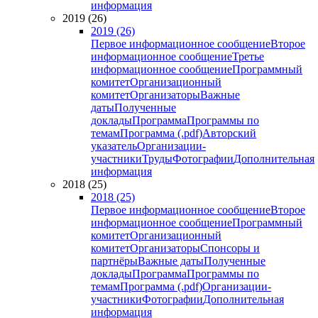
информация
2019 (26)
2019 (26)
Первое информационное сообщение
Второе
информационное сообщение
Третье
информационное сообщение
Программный
комитет
Организационный
комитет
Организаторы
Важные
даты
Полученные
доклады
Программа
Программы по
темам
Программа (.pdf)
Авторский
указатель
Организации-
участники
Труды
Фотографии
Дополнительная
информация
2018 (25)
2018 (25)
Первое информационное сообщение
Второе
информационное сообщение
Программный
комитет
Организационный
комитет
Организаторы
Спонсоры и
партнёры
Важные даты
Полученные
доклады
Программа
Программы по
темам
Программа (.pdf)
Организации-
участники
Фотографии
Дополнительная
информация