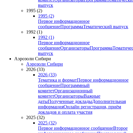
выпуск
1995 (2)
1995 (2)
Первое информационное
сообщение
Программа
Тематический выпуск
1992 (1)
1992 (1)
Первое информационное
сообщение
Организаторы
Программа
Тематиче
выпуск
Аэрозоли Сибири
Аэрозоли Сибири
2026 (33)
2026 (33)
Тематика и формат
Первое информационное
сообщение
Программный
комитет
Организационный
комитет
Организаторы
Важные
даты
Полученные доклады
Дополнительная
информация
Онлайн регистрация, приём
докладов и оплата участия
2025 (32)
2025 (32)
Первое информационное сообщение
Второе