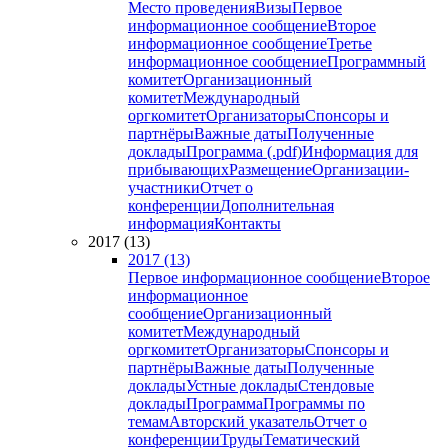
Место проведения
Визы
Первое
информационное сообщение
Второе
информационное сообщение
Третье
информационное сообщение
Программный
комитет
Организационный
комитет
Международный
оргкомитет
Организаторы
Спонсоры и
партнёры
Важные даты
Полученные
доклады
Программа (.pdf)
Информация для
прибывающих
Размещение
Организации-
участники
Отчет о
конференции
Дополнительная
информация
Контакты
2017 (13)
2017 (13)
Первое информационное сообщение
Второе
информационное
сообщение
Организационный
комитет
Международный
оргкомитет
Организаторы
Спонсоры и
партнёры
Важные даты
Полученные
доклады
Устные доклады
Стендовые
доклады
Программа
Программы по
темам
Авторский указатель
Отчет о
конференции
Труды
Тематический