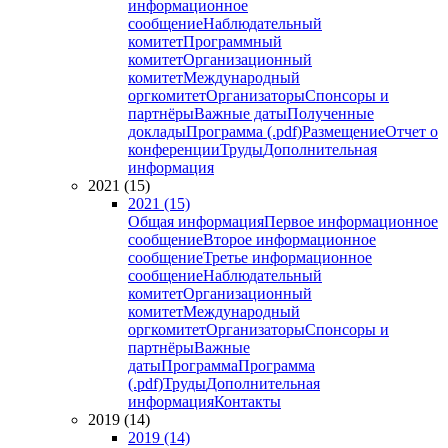
информационное
сообщение
Наблюдательный
комитет
Программный
комитет
Организационный
комитет
Международный
оргкомитет
Организаторы
Спонсоры и
партнёры
Важные даты
Полученные
доклады
Программа (.pdf)
Размещение
Отчет о
конференции
Труды
Дополнительная
информация
2021 (15)
2021 (15)
Общая информация
Первое информационное
сообщение
Второе информационное
сообщение
Третье информационное
сообщение
Наблюдательный
комитет
Организационный
комитет
Международный
оргкомитет
Организаторы
Спонсоры и
партнёры
Важные
даты
Программа
Программа
(.pdf)
Труды
Дополнительная
информация
Контакты
2019 (14)
2019 (14)