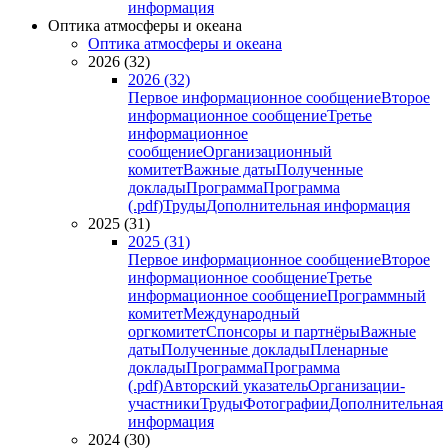
информация
Оптика атмосферы и океана
Оптика атмосферы и океана
2026 (32)
2026 (32)
Первое информационное сообщение
Второе
информационное сообщение
Третье
информационное
сообщение
Организационный
комитет
Важные даты
Полученные
доклады
Программа
Программа
(.pdf)
Труды
Дополнительная информация
2025 (31)
2025 (31)
Первое информационное сообщение
Второе
информационное сообщение
Третье
информационное сообщение
Программный
комитет
Международный
оргкомитет
Спонсоры и партнёры
Важные
даты
Полученные доклады
Пленарные
доклады
Программа
Программа
(.pdf)
Авторский указатель
Организации-
участники
Труды
Фотографии
Дополнительная
информация
2024 (30)