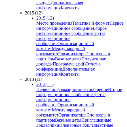
выпуск
Дополнительная
информация
Контакты
2015 (12)
2015 (12)
Место проведения
Тематика и формат
Первое
информационное сообщение
Второе
информационное сообщение
Третье
информационное
сообщение
Организационный
комитет
Международный
оргкомитет
Организаторы
Спонсоры и
партнёры
Важные даты
Полученные
доклады
Программа (.pdf)
Отчет о
конференции
Дополнительная
информация
Контакты
2013 (11)
2013 (11)
Первое информационное сообщение
Второе
информационное сообщение
Третье
информационное
сообщение
Организационный
комитет
Международный
оргкомитет
Организаторы
Спонсоры и
партнёры
Важные даты
Приглашенные
докладчики
Пленарные доклады
Устные