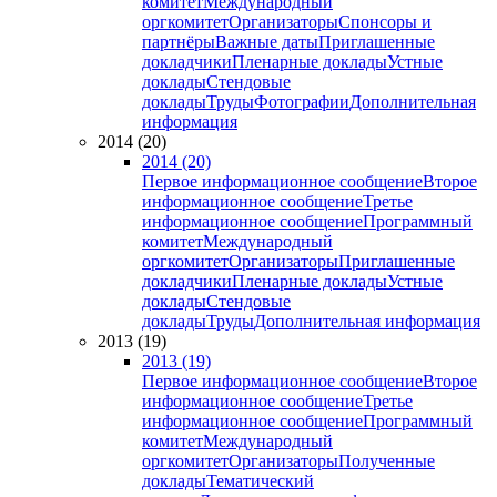
комитет
Международный
оргкомитет
Организаторы
Спонсоры и
партнёры
Важные даты
Приглашенные
докладчики
Пленарные доклады
Устные
доклады
Стендовые
доклады
Труды
Фотографии
Дополнительная
информация
2014 (20)
2014 (20)
Первое информационное сообщение
Второе
информационное сообщение
Третье
информационное сообщение
Программный
комитет
Международный
оргкомитет
Организаторы
Приглашенные
докладчики
Пленарные доклады
Устные
доклады
Стендовые
доклады
Труды
Дополнительная информация
2013 (19)
2013 (19)
Первое информационное сообщение
Второе
информационное сообщение
Третье
информационное сообщение
Программный
комитет
Международный
оргкомитет
Организаторы
Полученные
доклады
Тематический