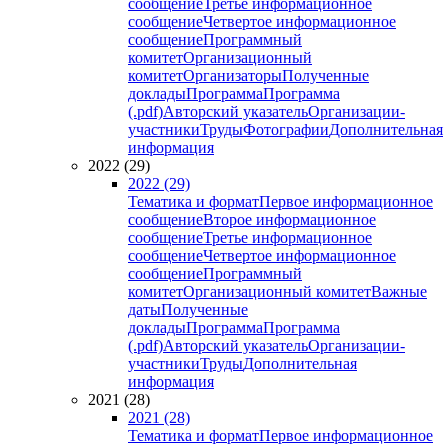
сообщение
Третье информационное
сообщение
Четвертое информационное
сообщение
Программный
комитет
Организационный
комитет
Организаторы
Полученные
доклады
Программа
Программа
(.pdf)
Авторский указатель
Организации-
участники
Труды
Фотографии
Дополнительная
информация
2022 (29)
2022 (29)
Тематика и формат
Первое информационное
сообщение
Второе информационное
сообщение
Третье информационное
сообщение
Четвертое информационное
сообщение
Программный
комитет
Организационный комитет
Важные
даты
Полученные
доклады
Программа
Программа
(.pdf)
Авторский указатель
Организации-
участники
Труды
Дополнительная
информация
2021 (28)
2021 (28)
Тематика и формат
Первое информационное