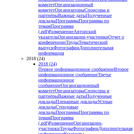
комитет
Организационный
комитет
Организаторы
Спонсоры и
партнёры
Важные даты
Полученные
доклады
Программа
Программы по
темам
Программа
(.pdf)
Размещение
Авторский
указатель
Организации-участники
Отчет о
конференции
Труды
Тематический
выпуск
Фотографии
Дополнительная
информация
2018 (24)
2018 (24)
Первое информационное сообщение
Второе
информационное сообщение
Третье
информационное
сообщение
Организационный
комитет
Организаторы
Спонсоры и
партнёры
Важные даты
Полученные
доклады
Пленарные доклады
Устные
доклады
Стендовые
доклады
Программа
Программы по
темам
Программа
(.pdf)
Размещение
Организации-
участники
Труды
Фотографии
Дополнительная
информация
Контакты