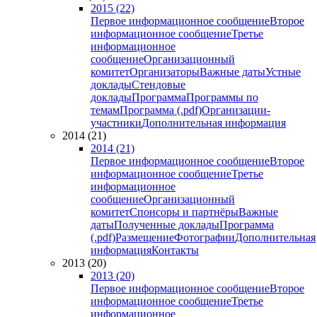
2015 (22)
Первое информационное сообщение
Второе
информационное сообщение
Третье
информационное
сообщение
Организационный
комитет
Организаторы
Важные даты
Устные
доклады
Стендовые
доклады
Программа
Программы по
темам
Программа (.pdf)
Организации-
участники
Дополнительная информация
2014 (21)
2014 (21)
Первое информационное сообщение
Второе
информационное сообщение
Третье
информационное
сообщение
Организационный
комитет
Спонсоры и партнёры
Важные
даты
Полученные доклады
Программа
(.pdf)
Размещение
Фотографии
Дополнительная
информация
Контакты
2013 (20)
2013 (20)
Первое информационное сообщение
Второе
информационное сообщение
Третье
информационное