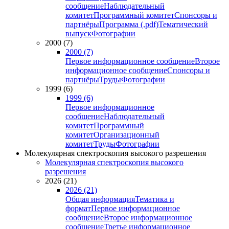
сообщение
Наблюдательный
комитет
Программный комитет
Спонсоры и
партнёры
Программа (.pdf)
Тематический
выпуск
Фотографии
2000 (7)
2000 (7)
Первое информационное сообщение
Второе
информационное сообщение
Спонсоры и
партнёры
Труды
Фотографии
1999 (6)
1999 (6)
Первое информационное
сообщение
Наблюдательный
комитет
Программный
комитет
Организационный
комитет
Труды
Фотографии
Молекулярная спектроскопия высокого разрешения
Молекулярная спектроскопия высокого
разрешения
2026 (21)
2026 (21)
Общая информация
Тематика и
формат
Первое информационное
сообщение
Второе информационное
сообщение
Третье информационное