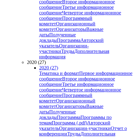
сообщение
Второе информационное
сообщение
Третье информационное
сообщение
Четвертое информационное
сообщение
Программный
комитет
Организационный
комитет
Организаторы
Важные
даты
Полученные
доклады
Программа
Авторский
указатель
Организации-
участники
Труды
Дополнительная
информация
2020 (27)
2020 (27)
Тематика и формат
Первое информационное
сообщение
Второе информационное
сообщение
Третье информационное
сообщение
Четвертое информационное
сообщение
Программный
комитет
Организационный
комитет
Организаторы
Важные
даты
Полученные
доклады
Программа
Программы по
темам
Программа (.pdf)
Авторский
указатель
Организации-участники
Отчет о
конференции
Труды
Дополнительная