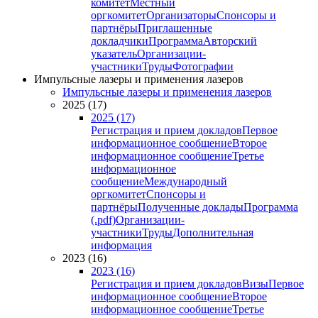
комитет
Местный
оргкомитет
Организаторы
Спонсоры и
партнёры
Приглашенные
докладчики
Программа
Авторский
указатель
Организации-
участники
Труды
Фотографии
Импульсные лазеры и применения лазеров
Импульсные лазеры и применения лазеров
2025 (17)
2025 (17)
Регистрация и прием докладов
Первое
информационное сообщение
Второе
информационное сообщение
Третье
информационное
сообщение
Международный
оргкомитет
Спонсоры и
партнёры
Полученные доклады
Программа
(.pdf)
Организации-
участники
Труды
Дополнительная
информация
2023 (16)
2023 (16)
Регистрация и прием докладов
Визы
Первое
информационное сообщение
Второе
информационное сообщение
Третье