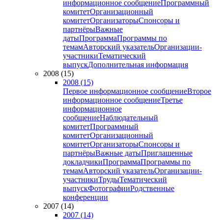
информационное сообщение
Программный
комитет
Организационный
комитет
Организаторы
Спонсоры и
партнёры
Важные
даты
Программа
Программы по
темам
Авторский указатель
Организации-
участники
Тематический
выпуск
Дополнительная информация
2008 (15)
2008 (15)
Первое информационное сообщение
Второе
информационное сообщение
Третье
информационное
сообщение
Наблюдательный
комитет
Программный
комитет
Организационный
комитет
Организаторы
Спонсоры и
партнёры
Важные даты
Приглашенные
докладчики
Программа
Программы по
темам
Авторский указатель
Организации-
участники
Труды
Тематический
выпуск
Фотографии
Родственные
конференции
2007 (14)
2007 (14)