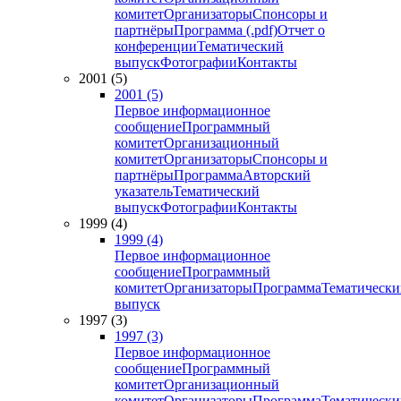
комитет
Организаторы
Спонсоры и
партнёры
Программа (.pdf)
Отчет о
конференции
Тематический
выпуск
Фотографии
Контакты
2001 (5)
2001 (5)
Первое информационное
сообщение
Программный
комитет
Организационный
комитет
Организаторы
Спонсоры и
партнёры
Программа
Авторский
указатель
Тематический
выпуск
Фотографии
Контакты
1999 (4)
1999 (4)
Первое информационное
сообщение
Программный
комитет
Организаторы
Программа
Тематически
выпуск
1997 (3)
1997 (3)
Первое информационное
сообщение
Программный
комитет
Организационный
комитет
Организаторы
Программа
Тематически