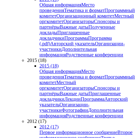
Общая информация
Место
проведения
Тематика и формат
Программный
комитет
Организационный комитет
Местный
оргкомитет
Организаторы
Спонсоры и
партнёры
Важные даты
Полученные
доклады
Приглашенные
докладчики
Программа
Программа
(.pdf)
Авторский указатель
Организации-
участники
Дополнительная
информация
Родственные конференции
2015 (18)
2015 (18)
Общая информация
Место
проведения
Тематика и формат
Программный
комитет
Местный
оргкомитет
Организаторы
Спонсоры и
партнёры
Важные даты
Приглашенные
докладчики
Лекции
Программа
Авторский
указатель
Организации-
участники
Фотографии
Дополнительная
информация
Родственные конференции
2012 (17)
2012 (17)
Первое информационное сообщение
Второе
информационное сообщение
Третье