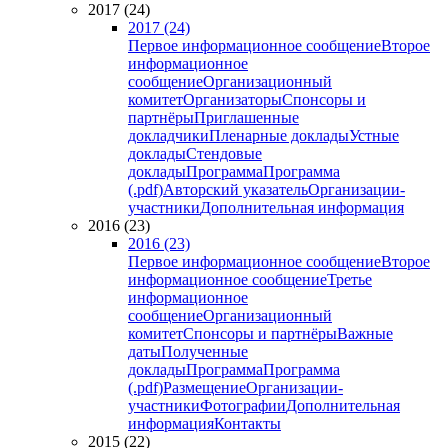
2017 (24)
2017 (24)
Первое информационное сообщение
Второе
информационное
сообщение
Организационный
комитет
Организаторы
Спонсоры и
партнёры
Приглашенные
докладчики
Пленарные доклады
Устные
доклады
Стендовые
доклады
Программа
Программа
(.pdf)
Авторский указатель
Организации-
участники
Дополнительная информация
2016 (23)
2016 (23)
Первое информационное сообщение
Второе
информационное сообщение
Третье
информационное
сообщение
Организационный
комитет
Спонсоры и партнёры
Важные
даты
Полученные
доклады
Программа
Программа
(.pdf)
Размещение
Организации-
участники
Фотографии
Дополнительная
информация
Контакты
2015 (22)