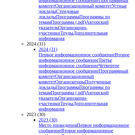
информационное сообщение
Программный
комитет
Организационный комитет
Устные
доклады
Стендовые
доклады
Программа
Программы по
темам
Программа (.pdf)
Авторский
указатель
Организации-
участники
Труды
Дополнительная
информация
2024 (31)
2024 (31)
Первое информационное сообщение
Второе
информационное сообщение
Третье
информационное сообщение
Четвертое
информационное сообщение
Программный
комитет
Организационный
комитет
Организаторы
Полученные
доклады
Программа
Программы по
темам
Программа (.pdf)
Авторский
указатель
Организации-
участники
Труды
Дополнительная
информация
2023 (30)
2023 (30)
Место проведения
Первое информационное
сообщение
Второе информационное