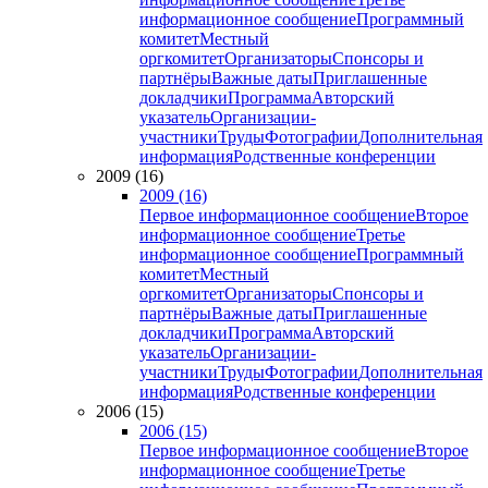
информационное сообщение
Программный
комитет
Местный
оргкомитет
Организаторы
Спонсоры и
партнёры
Важные даты
Приглашенные
докладчики
Программа
Авторский
указатель
Организации-
участники
Труды
Фотографии
Дополнительная
информация
Родственные конференции
2009 (16)
2009 (16)
Первое информационное сообщение
Второе
информационное сообщение
Третье
информационное сообщение
Программный
комитет
Местный
оргкомитет
Организаторы
Спонсоры и
партнёры
Важные даты
Приглашенные
докладчики
Программа
Авторский
указатель
Организации-
участники
Труды
Фотографии
Дополнительная
информация
Родственные конференции
2006 (15)
2006 (15)
Первое информационное сообщение
Второе
информационное сообщение
Третье