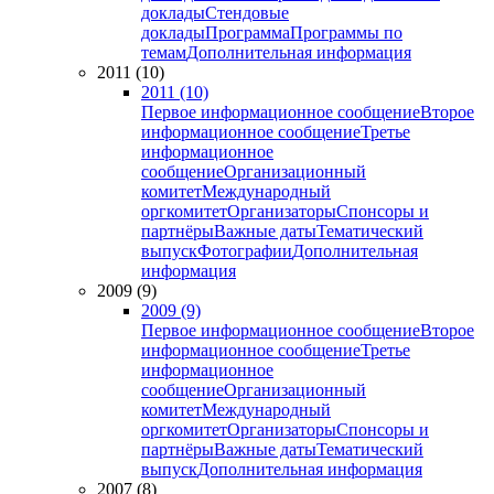
доклады
Стендовые
доклады
Программа
Программы по
темам
Дополнительная информация
2011 (10)
2011 (10)
Первое информационное сообщение
Второе
информационное сообщение
Третье
информационное
сообщение
Организационный
комитет
Международный
оргкомитет
Организаторы
Спонсоры и
партнёры
Важные даты
Тематический
выпуск
Фотографии
Дополнительная
информация
2009 (9)
2009 (9)
Первое информационное сообщение
Второе
информационное сообщение
Третье
информационное
сообщение
Организационный
комитет
Международный
оргкомитет
Организаторы
Спонсоры и
партнёры
Важные даты
Тематический
выпуск
Дополнительная информация
2007 (8)