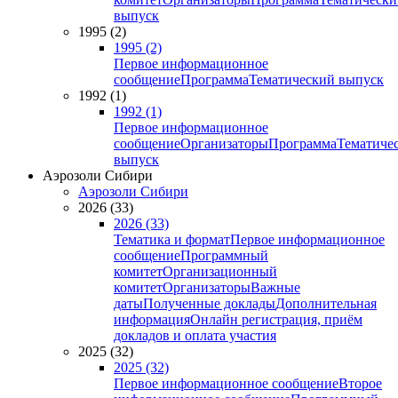
выпуск
1995 (2)
1995 (2)
Первое информационное
сообщение
Программа
Тематический выпуск
1992 (1)
1992 (1)
Первое информационное
сообщение
Организаторы
Программа
Тематиче
выпуск
Аэрозоли Сибири
Аэрозоли Сибири
2026 (33)
2026 (33)
Тематика и формат
Первое информационное
сообщение
Программный
комитет
Организационный
комитет
Организаторы
Важные
даты
Полученные доклады
Дополнительная
информация
Онлайн регистрация, приём
докладов и оплата участия
2025 (32)
2025 (32)
Первое информационное сообщение
Второе