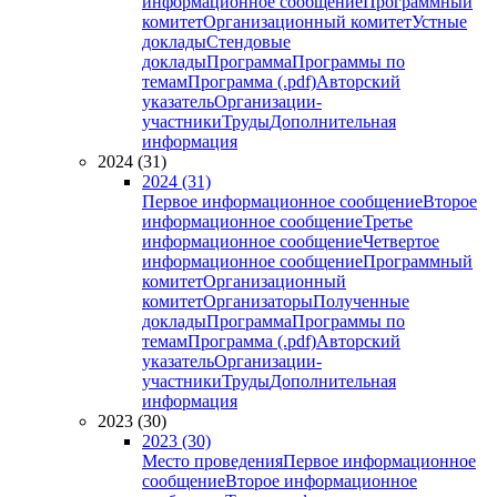
информационное сообщение
Программный
комитет
Организационный комитет
Устные
доклады
Стендовые
доклады
Программа
Программы по
темам
Программа (.pdf)
Авторский
указатель
Организации-
участники
Труды
Дополнительная
информация
2024 (31)
2024 (31)
Первое информационное сообщение
Второе
информационное сообщение
Третье
информационное сообщение
Четвертое
информационное сообщение
Программный
комитет
Организационный
комитет
Организаторы
Полученные
доклады
Программа
Программы по
темам
Программа (.pdf)
Авторский
указатель
Организации-
участники
Труды
Дополнительная
информация
2023 (30)
2023 (30)
Место проведения
Первое информационное
сообщение
Второе информационное