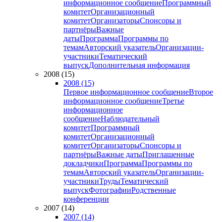
информационное сообщение
Программный
комитет
Организационный
комитет
Организаторы
Спонсоры и
партнёры
Важные
даты
Программа
Программы по
темам
Авторский указатель
Организации-
участники
Тематический
выпуск
Дополнительная информация
2008 (15)
2008 (15)
Первое информационное сообщение
Второе
информационное сообщение
Третье
информационное
сообщение
Наблюдательный
комитет
Программный
комитет
Организационный
комитет
Организаторы
Спонсоры и
партнёры
Важные даты
Приглашенные
докладчики
Программа
Программы по
темам
Авторский указатель
Организации-
участники
Труды
Тематический
выпуск
Фотографии
Родственные
конференции
2007 (14)
2007 (14)