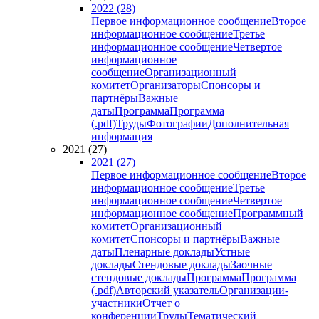
2022 (28)
Первое информационное сообщение
Второе
информационное сообщение
Третье
информационное сообщение
Четвертое
информационное
сообщение
Организационный
комитет
Организаторы
Спонсоры и
партнёры
Важные
даты
Программа
Программа
(.pdf)
Труды
Фотографии
Дополнительная
информация
2021 (27)
2021 (27)
Первое информационное сообщение
Второе
информационное сообщение
Третье
информационное сообщение
Четвертое
информационное сообщение
Программный
комитет
Организационный
комитет
Спонсоры и партнёры
Важные
даты
Пленарные доклады
Устные
доклады
Стендовые доклады
Заочные
стендовые доклады
Программа
Программа
(.pdf)
Авторский указатель
Организации-
участники
Отчет о
конференции
Труды
Тематический