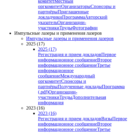
комитет
Местный
оргкомитет
Организаторы
Спонсоры и
партнёры
Приглашенные
докладчики
Программа
Авторский
указатель
Организации-
участники
Труды
Фотографии
Импульсные лазеры и применения лазеров
Импульсные лазеры и применения лазеров
2025 (17)
2025 (17)
Регистрация и прием докладов
Первое
информационное сообщение
Второе
информационное сообщение
Третье
информационное
сообщение
Международный
оргкомитет
Спонсоры и
партнёры
Полученные доклады
Программа
(.pdf)
Организации-
участники
Труды
Дополнительная
информация
2023 (16)
2023 (16)
Регистрация и прием докладов
Визы
Первое
информационное сообщение
Второе
информационное сообщение
Третье