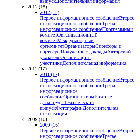
выпуск
Дополнительная информация
2012 (18)
2012 (18)
Первое информационное сообщение
Второе
информационное сообщение
Третье
информационное сообщение
Программный
комитет
Организационный
комитет
Международный
оргкомитет
Организаторы
Спонсоры и
партнёры
Полученные доклады
Авторский
указатель
Организации-
участники
Дополнительная информация
2011 (17)
2011 (17)
Первое информационное сообщение
Второе
информационное сообщение
Третье
информационное
сообщение
Организаторы
Важные
даты
Труды
Тематический
выпуск
Фотографии
Дополнительная
информация
2009 (16)
2009 (16)
Первое информационное сообщение
Второе
информационное сообщение
Третье