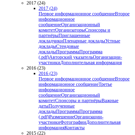
2017 (24)
2017 (24)
Первое информационное сообщение
Второе
информационное
сообщение
Организационный
комитет
Организаторы
Спонсоры и
партнёры
Приглашенные
докладчики
Пленарные доклады
Устные
доклады
Стендовые
доклады
Программа
Программа
(.pdf)
Авторский указатель
Организации-
участники
Дополнительная информация
2016 (23)
2016 (23)
Первое информационное сообщение
Второе
информационное сообщение
Третье
информационное
сообщение
Организационный
комитет
Спонсоры и партнёры
Важные
даты
Полученные
доклады
Программа
Программа
(.pdf)
Размещение
Организации-
участники
Фотографии
Дополнительная
информация
Контакты
2015 (22)