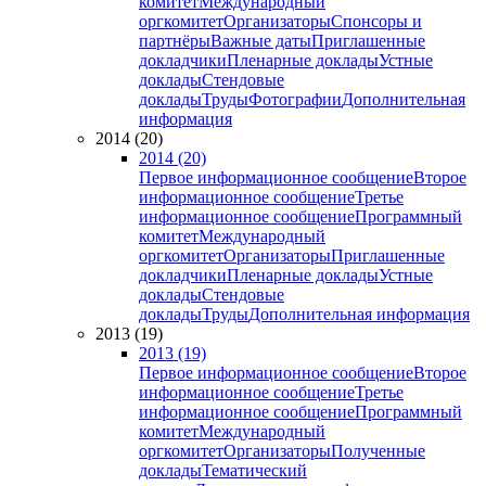
комитет
Международный
оргкомитет
Организаторы
Спонсоры и
партнёры
Важные даты
Приглашенные
докладчики
Пленарные доклады
Устные
доклады
Стендовые
доклады
Труды
Фотографии
Дополнительная
информация
2014 (20)
2014 (20)
Первое информационное сообщение
Второе
информационное сообщение
Третье
информационное сообщение
Программный
комитет
Международный
оргкомитет
Организаторы
Приглашенные
докладчики
Пленарные доклады
Устные
доклады
Стендовые
доклады
Труды
Дополнительная информация
2013 (19)
2013 (19)
Первое информационное сообщение
Второе
информационное сообщение
Третье
информационное сообщение
Программный
комитет
Международный
оргкомитет
Организаторы
Полученные
доклады
Тематический