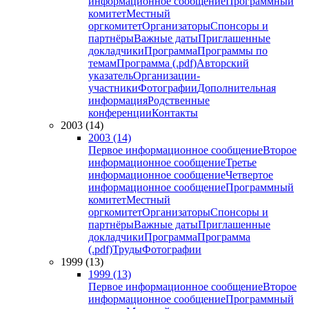
информационное сообщение
Программный
комитет
Местный
оргкомитет
Организаторы
Спонсоры и
партнёры
Важные даты
Приглашенные
докладчики
Программа
Программы по
темам
Программа (.pdf)
Авторский
указатель
Организации-
участники
Фотографии
Дополнительная
информация
Родственные
конференции
Контакты
2003 (14)
2003 (14)
Первое информационное сообщение
Второе
информационное сообщение
Третье
информационное сообщение
Четвертое
информационное сообщение
Программный
комитет
Местный
оргкомитет
Организаторы
Спонсоры и
партнёры
Важные даты
Приглашенные
докладчики
Программа
Программа
(.pdf)
Труды
Фотографии
1999 (13)
1999 (13)
Первое информационное сообщение
Второе
информационное сообщение
Программный