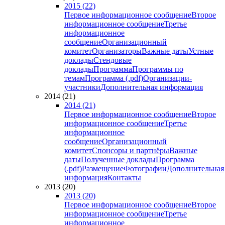
2015 (22)
Первое информационное сообщение
Второе
информационное сообщение
Третье
информационное
сообщение
Организационный
комитет
Организаторы
Важные даты
Устные
доклады
Стендовые
доклады
Программа
Программы по
темам
Программа (.pdf)
Организации-
участники
Дополнительная информация
2014 (21)
2014 (21)
Первое информационное сообщение
Второе
информационное сообщение
Третье
информационное
сообщение
Организационный
комитет
Спонсоры и партнёры
Важные
даты
Полученные доклады
Программа
(.pdf)
Размещение
Фотографии
Дополнительная
информация
Контакты
2013 (20)
2013 (20)
Первое информационное сообщение
Второе
информационное сообщение
Третье
информационное