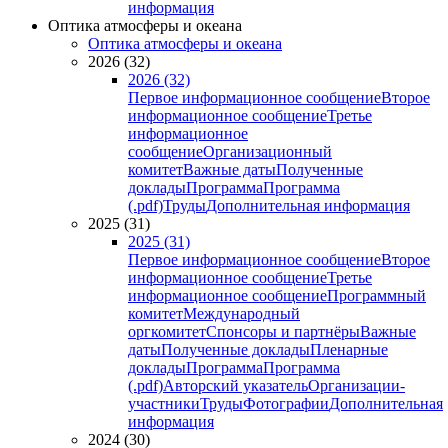
информация
Оптика атмосферы и океана
Оптика атмосферы и океана
2026 (32)
2026 (32)
Первое информационное сообщение
Второе
информационное сообщение
Третье
информационное
сообщение
Организационный
комитет
Важные даты
Полученные
доклады
Программа
Программа
(.pdf)
Труды
Дополнительная информация
2025 (31)
2025 (31)
Первое информационное сообщение
Второе
информационное сообщение
Третье
информационное сообщение
Программный
комитет
Международный
оргкомитет
Спонсоры и партнёры
Важные
даты
Полученные доклады
Пленарные
доклады
Программа
Программа
(.pdf)
Авторский указатель
Организации-
участники
Труды
Фотографии
Дополнительная
информация
2024 (30)