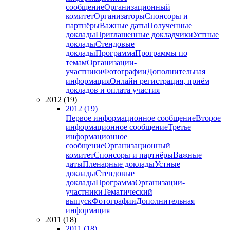
сообщение
Организационный
комитет
Организаторы
Спонсоры и
партнёры
Важные даты
Полученные
доклады
Приглашенные докладчики
Устные
доклады
Стендовые
доклады
Программа
Программы по
темам
Организации-
участники
Фотографии
Дополнительная
информация
Онлайн регистрация, приём
докладов и оплата участия
2012 (19)
2012 (19)
Первое информационное сообщение
Второе
информационное сообщение
Третье
информационное
сообщение
Организационный
комитет
Спонсоры и партнёры
Важные
даты
Пленарные доклады
Устные
доклады
Стендовые
доклады
Программа
Организации-
участники
Тематический
выпуск
Фотографии
Дополнительная
информация
2011 (18)
2011 (18)