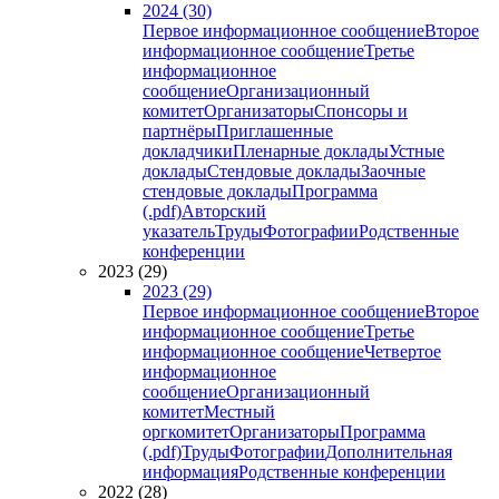
2024 (30)
Первое информационное сообщение
Второе
информационное сообщение
Третье
информационное
сообщение
Организационный
комитет
Организаторы
Спонсоры и
партнёры
Приглашенные
докладчики
Пленарные доклады
Устные
доклады
Стендовые доклады
Заочные
стендовые доклады
Программа
(.pdf)
Авторский
указатель
Труды
Фотографии
Родственные
конференции
2023 (29)
2023 (29)
Первое информационное сообщение
Второе
информационное сообщение
Третье
информационное сообщение
Четвертое
информационное
сообщение
Организационный
комитет
Местный
оргкомитет
Организаторы
Программа
(.pdf)
Труды
Фотографии
Дополнительная
информация
Родственные конференции
2022 (28)