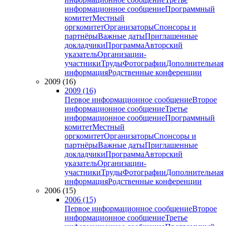
информационное сообщение
Программный
комитет
Местный
оргкомитет
Организаторы
Спонсоры и
партнёры
Важные даты
Приглашенные
докладчики
Программа
Авторский
указатель
Организации-
участники
Труды
Фотографии
Дополнительная
информация
Родственные конференции
2009 (16)
2009 (16)
Первое информационное сообщение
Второе
информационное сообщение
Третье
информационное сообщение
Программный
комитет
Местный
оргкомитет
Организаторы
Спонсоры и
партнёры
Важные даты
Приглашенные
докладчики
Программа
Авторский
указатель
Организации-
участники
Труды
Фотографии
Дополнительная
информация
Родственные конференции
2006 (15)
2006 (15)
Первое информационное сообщение
Второе
информационное сообщение
Третье