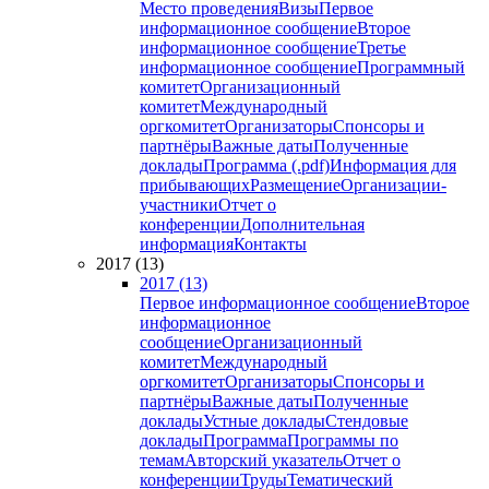
Место проведения
Визы
Первое
информационное сообщение
Второе
информационное сообщение
Третье
информационное сообщение
Программный
комитет
Организационный
комитет
Международный
оргкомитет
Организаторы
Спонсоры и
партнёры
Важные даты
Полученные
доклады
Программа (.pdf)
Информация для
прибывающих
Размещение
Организации-
участники
Отчет о
конференции
Дополнительная
информация
Контакты
2017 (13)
2017 (13)
Первое информационное сообщение
Второе
информационное
сообщение
Организационный
комитет
Международный
оргкомитет
Организаторы
Спонсоры и
партнёры
Важные даты
Полученные
доклады
Устные доклады
Стендовые
доклады
Программа
Программы по
темам
Авторский указатель
Отчет о
конференции
Труды
Тематический