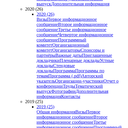
выпуск
Дополнительная информация
2020 (26)
2020 (26)
Визы
Первое информационное
сообщение
Второе информационное
сообщение
Третье информационное
сообщение
Четвертое информационное
сообщение
Программный
комитет
Организационный
комитет
Организаторы
Спонсоры и
партнёры
Важные даты
Приглашенные
докладчики
Пленарные доклады
Устные
доклады
Стендовые
доклады
Программа
Программы по
темам
Программа (.pdf)
Авторский
указатель
Организации-участники
Отчет о
конференции
Труды
Тематический
выпуск
Фотографии
Дополнительная
информация
Контакты
2019 (25)
2019 (25)
Общая информация
Визы
Первое
информационное сообщение
Второе
информационное сообщение
Третье
информационное сообщение
Программный