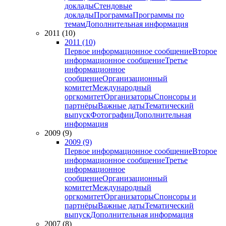
доклады
Стендовые
доклады
Программа
Программы по
темам
Дополнительная информация
2011 (10)
2011 (10)
Первое информационное сообщение
Второе
информационное сообщение
Третье
информационное
сообщение
Организационный
комитет
Международный
оргкомитет
Организаторы
Спонсоры и
партнёры
Важные даты
Тематический
выпуск
Фотографии
Дополнительная
информация
2009 (9)
2009 (9)
Первое информационное сообщение
Второе
информационное сообщение
Третье
информационное
сообщение
Организационный
комитет
Международный
оргкомитет
Организаторы
Спонсоры и
партнёры
Важные даты
Тематический
выпуск
Дополнительная информация
2007 (8)