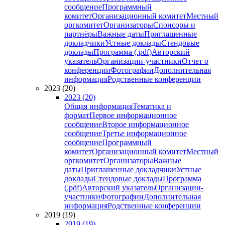
сообщение
Программный
комитет
Организационный комитет
Местный
оргкомитет
Организаторы
Спонсоры и
партнёры
Важные даты
Приглашенные
докладчики
Устные доклады
Стендовые
доклады
Программа (.pdf)
Авторский
указатель
Организации-участники
Отчет о
конференции
Фотографии
Дополнительная
информация
Родственные конференции
2023 (20)
2023 (20)
Общая информация
Тематика и
формат
Первое информационное
сообщение
Второе информационное
сообщение
Третье информационное
сообщение
Программный
комитет
Организационный комитет
Местный
оргкомитет
Организаторы
Важные
даты
Приглашенные докладчики
Устные
доклады
Стендовые доклады
Программа
(.pdf)
Авторский указатель
Организации-
участники
Фотографии
Дополнительная
информация
Родственные конференции
2019 (19)
2019 (19)