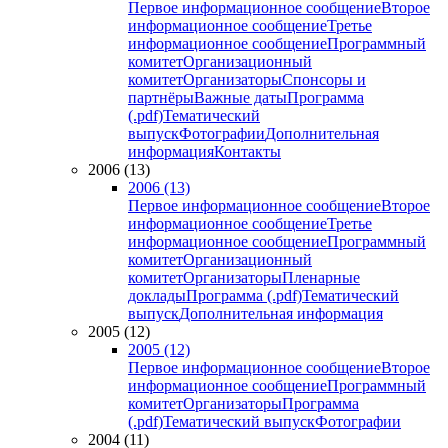
Первое информационное сообщение
Второе
информационное сообщение
Третье
информационное сообщение
Программный
комитет
Организационный
комитет
Организаторы
Спонсоры и
партнёры
Важные даты
Программа
(.pdf)
Тематический
выпуск
Фотографии
Дополнительная
информация
Контакты
2006 (13)
2006 (13)
Первое информационное сообщение
Второе
информационное сообщение
Третье
информационное сообщение
Программный
комитет
Организационный
комитет
Организаторы
Пленарные
доклады
Программа (.pdf)
Тематический
выпуск
Дополнительная информация
2005 (12)
2005 (12)
Первое информационное сообщение
Второе
информационное сообщение
Программный
комитет
Организаторы
Программа
(.pdf)
Тематический выпуск
Фотографии
2004 (11)