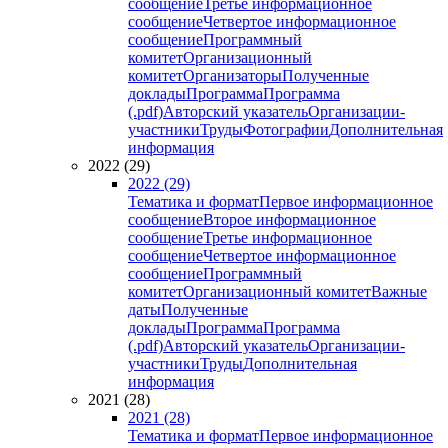
сообщение
Третье информационное
сообщение
Четвертое информационное
сообщение
Программный
комитет
Организационный
комитет
Организаторы
Полученные
доклады
Программа
Программа
(.pdf)
Авторский указатель
Организации-
участники
Труды
Фотографии
Дополнительная
информация
2022 (29)
2022 (29)
Тематика и формат
Первое информационное
сообщение
Второе информационное
сообщение
Третье информационное
сообщение
Четвертое информационное
сообщение
Программный
комитет
Организационный комитет
Важные
даты
Полученные
доклады
Программа
Программа
(.pdf)
Авторский указатель
Организации-
участники
Труды
Дополнительная
информация
2021 (28)
2021 (28)
Тематика и формат
Первое информационное