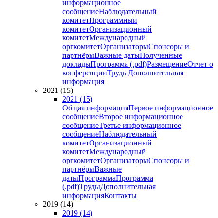
информационное
сообщение
Наблюдательный
комитет
Программный
комитет
Организационный
комитет
Международный
оргкомитет
Организаторы
Спонсоры и
партнёры
Важные даты
Полученные
доклады
Программа (.pdf)
Размещение
Отчет о
конференции
Труды
Дополнительная
информация
2021 (15)
2021 (15)
Общая информация
Первое информационное
сообщение
Второе информационное
сообщение
Третье информационное
сообщение
Наблюдательный
комитет
Организационный
комитет
Международный
оргкомитет
Организаторы
Спонсоры и
партнёры
Важные
даты
Программа
Программа
(.pdf)
Труды
Дополнительная
информация
Контакты
2019 (14)
2019 (14)