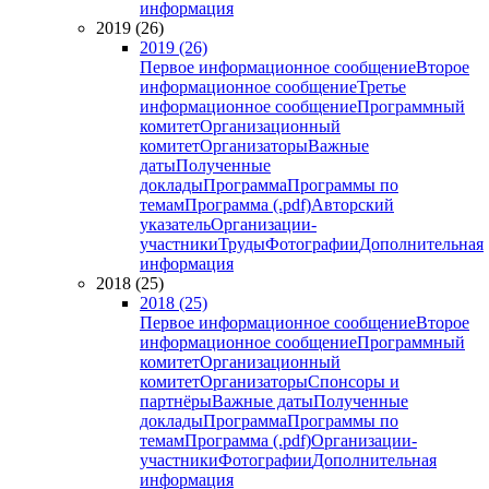
информация
2019 (26)
2019 (26)
Первое информационное сообщение
Второе
информационное сообщение
Третье
информационное сообщение
Программный
комитет
Организационный
комитет
Организаторы
Важные
даты
Полученные
доклады
Программа
Программы по
темам
Программа (.pdf)
Авторский
указатель
Организации-
участники
Труды
Фотографии
Дополнительная
информация
2018 (25)
2018 (25)
Первое информационное сообщение
Второе
информационное сообщение
Программный
комитет
Организационный
комитет
Организаторы
Спонсоры и
партнёры
Важные даты
Полученные
доклады
Программа
Программы по
темам
Программа (.pdf)
Организации-
участники
Фотографии
Дополнительная
информация