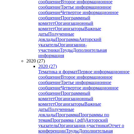
сообщение
Второе информационное
сообщение
Третье информационное
сообщение
Четвертое информационное
сообщение
Программный
комитет
Организационный
комитет
Организаторы
Важные
даты
Полученные
доклады
Программа
Авторский
указатель
Организации-
участники
Труды
Дополнительная
информация
2020 (27)
2020 (27)
Тематика и формат
Первое информационное
сообщение
Второе информационное
сообщение
Третье информационное
сообщение
Четвертое информационное
сообщение
Программный
комитет
Организационный
комитет
Организаторы
Важные
даты
Полученные
доклады
Программа
Программы по
темам
Программа (.pdf)
Авторский
указатель
Организации-участники
Отчет о
конференции
Труды
Дополнительная