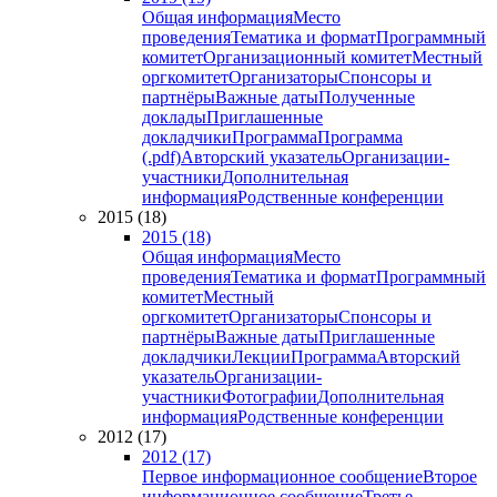
Общая информация
Место
проведения
Тематика и формат
Программный
комитет
Организационный комитет
Местный
оргкомитет
Организаторы
Спонсоры и
партнёры
Важные даты
Полученные
доклады
Приглашенные
докладчики
Программа
Программа
(.pdf)
Авторский указатель
Организации-
участники
Дополнительная
информация
Родственные конференции
2015 (18)
2015 (18)
Общая информация
Место
проведения
Тематика и формат
Программный
комитет
Местный
оргкомитет
Организаторы
Спонсоры и
партнёры
Важные даты
Приглашенные
докладчики
Лекции
Программа
Авторский
указатель
Организации-
участники
Фотографии
Дополнительная
информация
Родственные конференции
2012 (17)
2012 (17)
Первое информационное сообщение
Второе
информационное сообщение
Третье