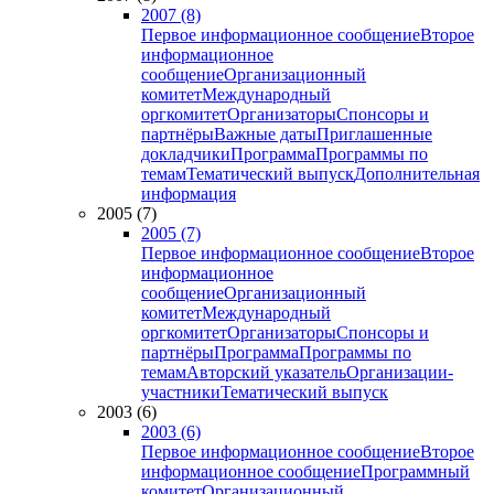
2007 (8)
Первое информационное сообщение
Второе
информационное
сообщение
Организационный
комитет
Международный
оргкомитет
Организаторы
Спонсоры и
партнёры
Важные даты
Приглашенные
докладчики
Программа
Программы по
темам
Тематический выпуск
Дополнительная
информация
2005 (7)
2005 (7)
Первое информационное сообщение
Второе
информационное
сообщение
Организационный
комитет
Международный
оргкомитет
Организаторы
Спонсоры и
партнёры
Программа
Программы по
темам
Авторский указатель
Организации-
участники
Тематический выпуск
2003 (6)
2003 (6)
Первое информационное сообщение
Второе
информационное сообщение
Программный
комитет
Организационный