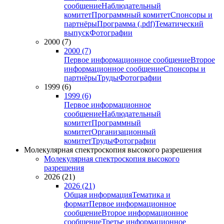
сообщение
Наблюдательный
комитет
Программный комитет
Спонсоры и
партнёры
Программа (.pdf)
Тематический
выпуск
Фотографии
2000 (7)
2000 (7)
Первое информационное сообщение
Второе
информационное сообщение
Спонсоры и
партнёры
Труды
Фотографии
1999 (6)
1999 (6)
Первое информационное
сообщение
Наблюдательный
комитет
Программный
комитет
Организационный
комитет
Труды
Фотографии
Молекулярная спектроскопия высокого разрешения
Молекулярная спектроскопия высокого
разрешения
2026 (21)
2026 (21)
Общая информация
Тематика и
формат
Первое информационное
сообщение
Второе информационное
сообщение
Третье информационное