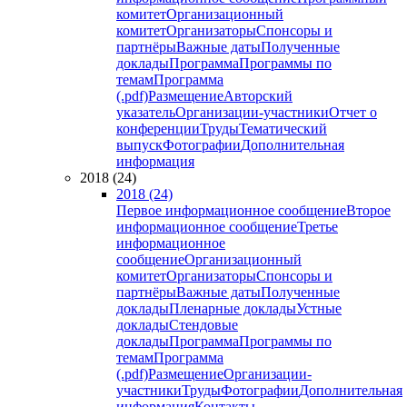
комитет
Организационный
комитет
Организаторы
Спонсоры и
партнёры
Важные даты
Полученные
доклады
Программа
Программы по
темам
Программа
(.pdf)
Размещение
Авторский
указатель
Организации-участники
Отчет о
конференции
Труды
Тематический
выпуск
Фотографии
Дополнительная
информация
2018 (24)
2018 (24)
Первое информационное сообщение
Второе
информационное сообщение
Третье
информационное
сообщение
Организационный
комитет
Организаторы
Спонсоры и
партнёры
Важные даты
Полученные
доклады
Пленарные доклады
Устные
доклады
Стендовые
доклады
Программа
Программы по
темам
Программа
(.pdf)
Размещение
Организации-
участники
Труды
Фотографии
Дополнительная
информация
Контакты