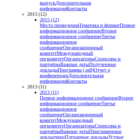
выпуск
Дополнительная
информация
Контакты
2015 (12)
2015 (12)
Место проведения
Тематика и формат
Первое
информационное сообщение
Второе
информационное сообщение
Третье
информационное
сообщение
Организационный
комитет
Международный
оргкомитет
Организаторы
Спонсоры и
партнёры
Важные даты
Полученные
доклады
Программа (.pdf)
Отчет о
конференции
Дополнительная
информация
Контакты
2013 (11)
2013 (11)
Первое информационное сообщение
Второе
информационное сообщение
Третье
информационное
сообщение
Организационный
комитет
Международный
оргкомитет
Организаторы
Спонсоры и
партнёры
Важные даты
Приглашенные
докладчики
Пленарные доклады
Устные