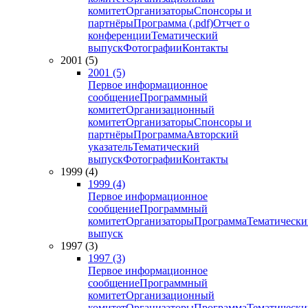
комитет
Организаторы
Спонсоры и
партнёры
Программа (.pdf)
Отчет о
конференции
Тематический
выпуск
Фотографии
Контакты
2001 (5)
2001 (5)
Первое информационное
сообщение
Программный
комитет
Организационный
комитет
Организаторы
Спонсоры и
партнёры
Программа
Авторский
указатель
Тематический
выпуск
Фотографии
Контакты
1999 (4)
1999 (4)
Первое информационное
сообщение
Программный
комитет
Организаторы
Программа
Тематически
выпуск
1997 (3)
1997 (3)
Первое информационное
сообщение
Программный
комитет
Организационный
комитет
Организаторы
Программа
Тематически