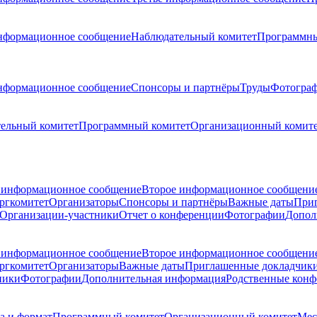
нформационное сообщение
Наблюдательный комитет
Программны
нформационное сообщение
Спонсоры и партнёры
Труды
Фотогра
ельный комитет
Программный комитет
Организационный комит
 информационное сообщение
Второе информационное сообщени
ргкомитет
Организаторы
Спонсоры и партнёры
Важные даты
При
Организации-участники
Отчет о конференции
Фотографии
Допол
 информационное сообщение
Второе информационное сообщени
ргкомитет
Организаторы
Важные даты
Приглашенные докладчик
ники
Фотографии
Дополнительная информация
Родственные кон
а и формат
Программный комитет
Организационный комитет
Мес