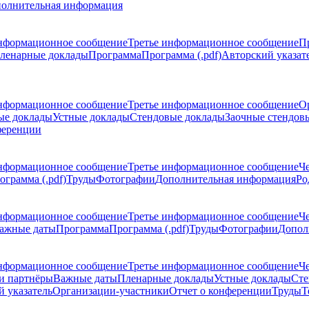
олнительная информация
нформационное сообщение
Третье информационное сообщение
П
ленарные доклады
Программа
Программа (.pdf)
Авторский указат
нформационное сообщение
Третье информационное сообщение
О
ые доклады
Устные доклады
Стендовые доклады
Заочные стендов
ференции
нформационное сообщение
Третье информационное сообщение
Ч
ограмма (.pdf)
Труды
Фотографии
Дополнительная информация
Ро
нформационное сообщение
Третье информационное сообщение
Ч
ажные даты
Программа
Программа (.pdf)
Труды
Фотографии
Допол
нформационное сообщение
Третье информационное сообщение
Ч
и партнёры
Важные даты
Пленарные доклады
Устные доклады
Сте
 указатель
Организации-участники
Отчет о конференции
Труды
Т