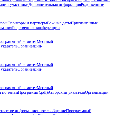
ации-участники
Дополнительная информация
Родственные
торы
Спонсоры и партнёры
Важные даты
Приглашенные
рмация
Родственные конференции
рограммный комитет
Местный
указатель
Организации-
рограммный комитет
Местный
указатель
Организации-
рограммный комитет
Местный
 по темам
Программа (.pdf)
Авторский указатель
Организации-
етвертое информационное сообщение
Программный