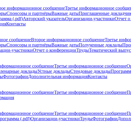
рое информационное сообщение
Третье информационное сообще
оры
Спонсоры и партнёры
Важные даты
Приглашенные докладчи
амма (.pdf)
Авторский указатель
Организации-участники
Отчет о
ция
Контакты
ное сообщение
Второе информационное сообщение
Третье инфо
оры
Спонсоры и партнёры
Важные даты
Полученные доклады
Про
ации-участники
Отчет о конференции
Труды
Тематический выпус
нформационное сообщение
Третье информационное сообщение
О
ленарные доклады
Устные доклады
Стендовые доклады
Программ
ды
Фотографии
Дополнительная информация
Контакты
нформационное сообщение
Третье информационное сообщение
П
рмация
нформационное сообщение
Третье информационное сообщение
П
рограмма (.pdf)
Организации-участники
Труды
Фотографии
Допол