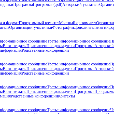
ладчики
Программа
Программа (.pdf)
Авторский указатель
Организ
а и формат
Программный комитет
Местный оргкомитет
Организа
атель
Организации-участники
Фотографии
Дополнительная инфо
нформационное сообщение
Третье информационное сообщение
П
ры
Важные даты
Приглашенные докладчики
Программа
Авторский 
 информация
Родственные конференции
нформационное сообщение
Третье информационное сообщение
П
ры
Важные даты
Приглашенные докладчики
Программа
Авторский 
 информация
Родственные конференции
нформационное сообщение
Третье информационное сообщение
П
ры
Важные даты
Приглашенные докладчики
Программа
Программы
рмация
Родственные конференции
Контакты
нформационное сообщение
Третье информационное сообщение
Ч