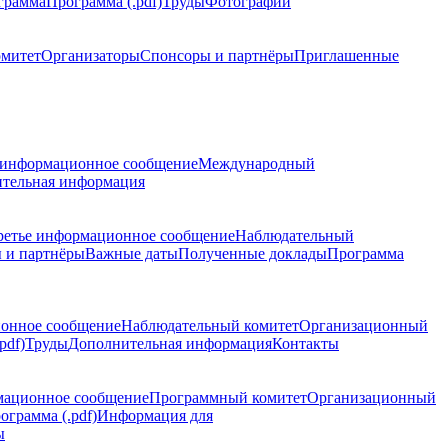
грамма
Программа (.pdf)
Труды
Фотографии
омитет
Организаторы
Спонсоры и партнёры
Приглашенные
 информационное сообщение
Международный
тельная информация
ретье информационное сообщение
Наблюдательный
 и партнёры
Важные даты
Полученные доклады
Программа
ионное сообщение
Наблюдательный комитет
Организационный
pdf)
Труды
Дополнительная информация
Контакты
мационное сообщение
Программный комитет
Организационный
ограмма (.pdf)
Информация для
ы