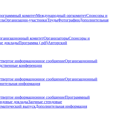
рограммный комитет
Международный оргкомитет
Спонсоры и
ель
Организации-участники
Труды
Фотографии
Дополнительная
рганизационный комитет
Организаторы
Спонсоры и
ые доклады
Программа (.pdf)
Авторский
етвертое информационное сообщение
Организационный
дственные конференции
етвертое информационное сообщение
Организационный
нительная информация
етвертое информационное сообщение
Программный
ндовые доклады
Заочные стендовые
ематический выпуск
Дополнительная информация