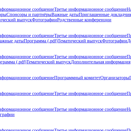
нформационное сообщение
Третье информационное сообщение
Н
оры
Спонсоры и партнёры
Важные даты
Приглашенные докладчи
ический выпуск
Фотографии
Родственные конференции
нформационное сообщение
Третье информационное сообщение
П
ажные даты
Программа (.pdf)
Тематический выпуск
Фотографии
Д
нформационное сообщение
Третье информационное сообщение
П
грамма (.pdf)
Тематический выпуск
Дополнительная информация
нформационное сообщение
Программный комитет
Организаторы
нформационное сообщение
Третье информационное сообщение
Пр
нформационное сообщение
Третье информационное сообщение
Н
графии
нформационное сообщение
Третье информационное сообщение
П