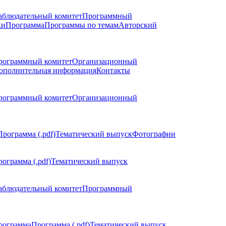
аблюдательный комитет
Программный
ки
Программа
Программы по темам
Авторский
рограммный комитет
Организационный
ополнительная информация
Контакты
рограммный комитет
Организационный
Программа (.pdf)
Тематический выпуск
Фотографии
ограмма (.pdf)
Тематический выпуск
аблюдательный комитет
Программный
рограмма
Программа (.pdf)
Тематический выпуск