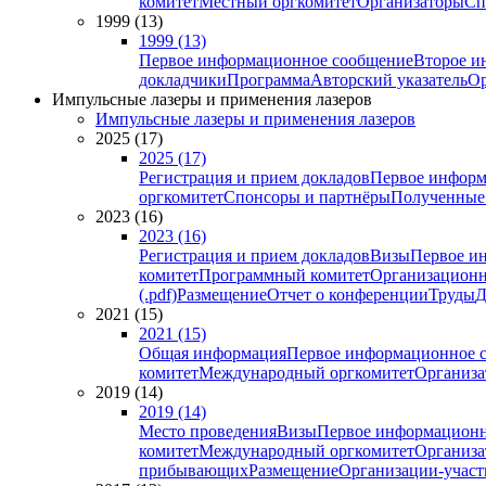
комитет
Местный оргкомитет
Организаторы
Сп
1999 (13)
1999 (13)
Первое информационное сообщение
Второе и
докладчики
Программа
Авторский указатель
Ор
Импульсные лазеры и применения лазеров
Импульсные лазеры и применения лазеров
2025 (17)
2025 (17)
Регистрация и прием докладов
Первое информ
оргкомитет
Спонсоры и партнёры
Полученные
2023 (16)
2023 (16)
Регистрация и прием докладов
Визы
Первое и
комитет
Программный комитет
Организационн
(.pdf)
Размещение
Отчет о конференции
Труды
Д
2021 (15)
2021 (15)
Общая информация
Первое информационное 
комитет
Международный оргкомитет
Организа
2019 (14)
2019 (14)
Место проведения
Визы
Первое информационн
комитет
Международный оргкомитет
Организа
прибывающих
Размещение
Организации-учас