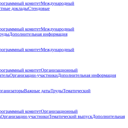
рограммный комитет
Международный
стные доклады
Стендовые
рограммный комитет
Международный
руды
Дополнительная информация
рограммный комитет
Международный
рограммный комитет
Организационный
атель
Организации-участники
Дополнительная информация
рганизаторы
Важные даты
Труды
Тематический
рограммный комитет
Организационный
ь
Организации-участники
Тематический выпуск
Дополнительная