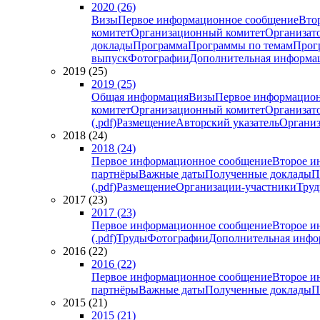
2020 (26)
Визы
Первое информационное сообщение
Вто
комитет
Организационный комитет
Организат
доклады
Программа
Программы по темам
Прогр
выпуск
Фотографии
Дополнительная информа
2019 (25)
2019 (25)
Общая информация
Визы
Первое информацион
комитет
Организационный комитет
Организат
(.pdf)
Размещение
Авторский указатель
Организ
2018 (24)
2018 (24)
Первое информационное сообщение
Второе и
партнёры
Важные даты
Полученные доклады
П
(.pdf)
Размещение
Организации-участники
Тру
2017 (23)
2017 (23)
Первое информационное сообщение
Второе и
(.pdf)
Труды
Фотографии
Дополнительная инфо
2016 (22)
2016 (22)
Первое информационное сообщение
Второе и
партнёры
Важные даты
Полученные доклады
П
2015 (21)
2015 (21)