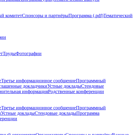
й комитет
Спонсоры и партнёры
Программа (.pdf)
Тематический
фии
ет
Труды
Фотографии
е
Третье информационное сообщение
Программный
глашенные докладчики
Устные доклады
Стендовые
нительная информация
Родственные конференции
е
Третье информационное сообщение
Программный
и
Устные доклады
Стендовые доклады
Программа
ференции
тный оргкомитет
Организаторы
Спонсоры и партнёры
Важные