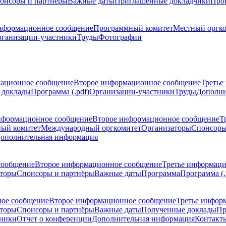
онсоры и партнёры
Важные даты
Приглашенные докладчики
Про
нформационное сообщение
Программный комитет
Местный оргк
ганизации-участники
Труды
Фотографии
ационное сообщение
Второе информационное сообщение
Третье
 доклады
Программа (.pdf)
Организации-участники
Труды
Дополни
нформационное сообщение
Второе информационное сообщение
Т
ый комитет
Международный оргкомитет
Организаторы
Спонсоры
ополнительная информация
сообщение
Второе информационное сообщение
Третье информац
торы
Спонсоры и партнёры
Важные даты
Программа
Программа (.
ое сообщение
Второе информационное сообщение
Третье инфор
торы
Спонсоры и партнёры
Важные даты
Полученные доклады
Пр
тники
Отчет о конференции
Дополнительная информация
Контакт