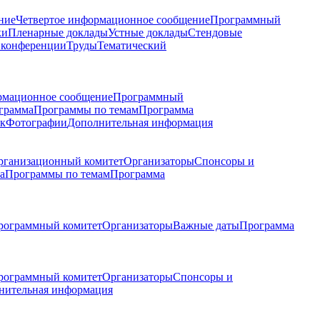
ние
Четвертое информационное сообщение
Программный
ки
Пленарные доклады
Устные доклады
Стендовые
 конференции
Труды
Тематический
рмационное сообщение
Программный
грамма
Программы по темам
Программа
к
Фотографии
Дополнительная информация
рганизационный комитет
Организаторы
Спонсоры и
а
Программы по темам
Программа
рограммный комитет
Организаторы
Важные даты
Программа
рограммный комитет
Организаторы
Спонсоры и
нительная информация