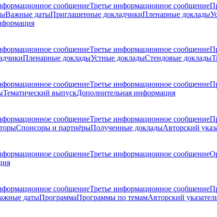
нформационное сообщение
Третье информационное сообщение
П
ры
Важные даты
Приглашенные докладчики
Пленарные доклады
У
нформация
нформационное сообщение
Третье информационное сообщение
П
адчики
Пленарные доклады
Устные доклады
Стендовые доклады
Т
нформационное сообщение
Третье информационное сообщение
П
ы
Тематический выпуск
Дополнительная информация
нформационное сообщение
Третье информационное сообщение
П
торы
Спонсоры и партнёры
Полученные доклады
Авторский указ
нформационное сообщение
Третье информационное сообщение
О
ция
нформационное сообщение
Третье информационное сообщение
П
ажные даты
Программа
Программы по темам
Авторский указател