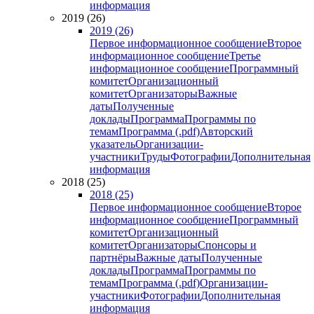
информация
2019 (26)
2019 (26)
Первое информационное сообщение
Второе
информационное сообщение
Третье
информационное сообщение
Программный
комитет
Организационный
комитет
Организаторы
Важные
даты
Полученные
доклады
Программа
Программы по
темам
Программа (.pdf)
Авторский
указатель
Организации-
участники
Труды
Фотографии
Дополнительная
информация
2018 (25)
2018 (25)
Первое информационное сообщение
Второе
информационное сообщение
Программный
комитет
Организационный
комитет
Организаторы
Спонсоры и
партнёры
Важные даты
Полученные
доклады
Программа
Программы по
темам
Программа (.pdf)
Организации-
участники
Фотографии
Дополнительная
информация