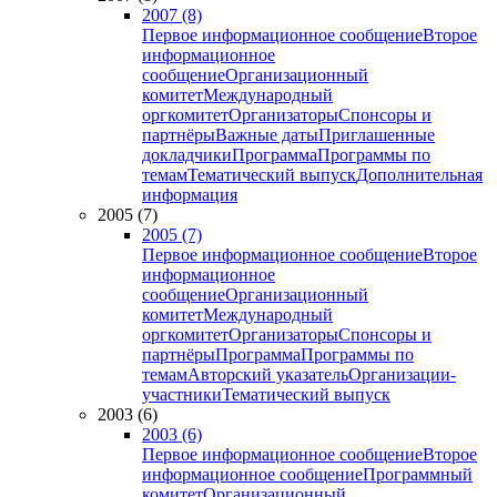
2007 (8)
Первое информационное сообщение
Второе
информационное
сообщение
Организационный
комитет
Международный
оргкомитет
Организаторы
Спонсоры и
партнёры
Важные даты
Приглашенные
докладчики
Программа
Программы по
темам
Тематический выпуск
Дополнительная
информация
2005 (7)
2005 (7)
Первое информационное сообщение
Второе
информационное
сообщение
Организационный
комитет
Международный
оргкомитет
Организаторы
Спонсоры и
партнёры
Программа
Программы по
темам
Авторский указатель
Организации-
участники
Тематический выпуск
2003 (6)
2003 (6)
Первое информационное сообщение
Второе
информационное сообщение
Программный
комитет
Организационный