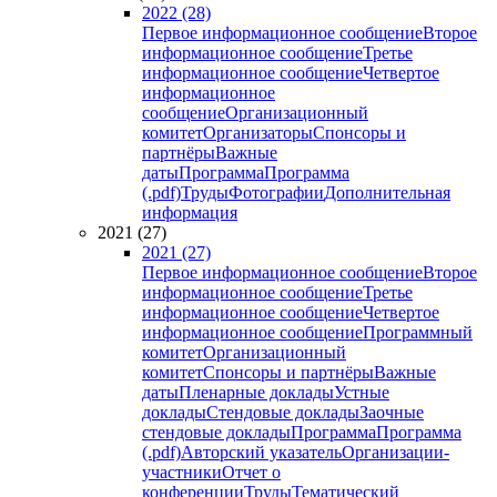
2022 (28)
Первое информационное сообщение
Второе
информационное сообщение
Третье
информационное сообщение
Четвертое
информационное
сообщение
Организационный
комитет
Организаторы
Спонсоры и
партнёры
Важные
даты
Программа
Программа
(.pdf)
Труды
Фотографии
Дополнительная
информация
2021 (27)
2021 (27)
Первое информационное сообщение
Второе
информационное сообщение
Третье
информационное сообщение
Четвертое
информационное сообщение
Программный
комитет
Организационный
комитет
Спонсоры и партнёры
Важные
даты
Пленарные доклады
Устные
доклады
Стендовые доклады
Заочные
стендовые доклады
Программа
Программа
(.pdf)
Авторский указатель
Организации-
участники
Отчет о
конференции
Труды
Тематический