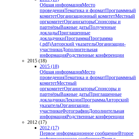
Общая информация
Место
проведения
Тематика и формат
Программный
комитет
Организационный комитет
Местный
оргкомитет
Организаторы
Спонсоры и
партнёры
Важные даты
Полученные
доклады
Приглашенные
докладчики
Программа
Программа
(.pdf)
Авторский указатель
Организации-
участники
Дополнительная
информация
Родственные конференции
2015 (18)
2015 (18)
Общая информация
Место
проведения
Тематика и формат
Программный
комитет
Местный
оргкомитет
Организаторы
Спонсоры и
партнёры
Важные даты
Приглашенные
докладчики
Лекции
Программа
Авторский
указатель
Организации-
участники
Фотографии
Дополнительная
информация
Родственные конференции
2012 (17)
2012 (17)
Первое информационное сообщение
Второе
информационное сообщение
Третье