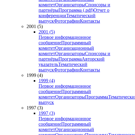
комитет
Организаторы
Спонсоры и
партнёры
Программа (.pdf)
Отчет о
конференции
Тематический
выпуск
Фотографии
Контакты
2001 (5)
2001 (5)
Первое информационное
сообщение
Программный
комитет
Организационный
комитет
Организаторы
Спонсоры и
партнёры
Программа
Авторский
указатель
Тематический
выпуск
Фотографии
Контакты
1999 (4)
1999 (4)
Первое информационное
сообщение
Программный
комитет
Организаторы
Программа
Тематически
выпуск
1997 (3)
1997 (3)
Первое информационное
сообщение
Программный
комитет
Организационный
комитет
Организаторы
Программа
Тематически