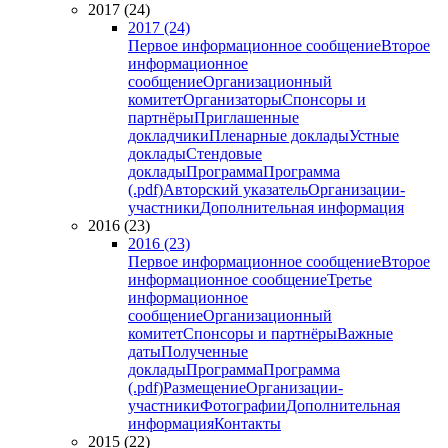
2017 (24)
2017 (24)
Первое информационное сообщение
Второе
информационное
сообщение
Организационный
комитет
Организаторы
Спонсоры и
партнёры
Приглашенные
докладчики
Пленарные доклады
Устные
доклады
Стендовые
доклады
Программа
Программа
(.pdf)
Авторский указатель
Организации-
участники
Дополнительная информация
2016 (23)
2016 (23)
Первое информационное сообщение
Второе
информационное сообщение
Третье
информационное
сообщение
Организационный
комитет
Спонсоры и партнёры
Важные
даты
Полученные
доклады
Программа
Программа
(.pdf)
Размещение
Организации-
участники
Фотографии
Дополнительная
информация
Контакты
2015 (22)