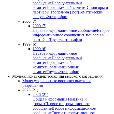
сообщение
Наблюдательный
комитет
Программный комитет
Спонсоры и
партнёры
Программа (.pdf)
Тематический
выпуск
Фотографии
2000 (7)
2000 (7)
Первое информационное сообщение
Второе
информационное сообщение
Спонсоры и
партнёры
Труды
Фотографии
1999 (6)
1999 (6)
Первое информационное
сообщение
Наблюдательный
комитет
Программный
комитет
Организационный
комитет
Труды
Фотографии
Молекулярная спектроскопия высокого разрешения
Молекулярная спектроскопия высокого
разрешения
2026 (21)
2026 (21)
Общая информация
Тематика и
формат
Первое информационное
сообщение
Второе информационное
сообщение
Третье информационное