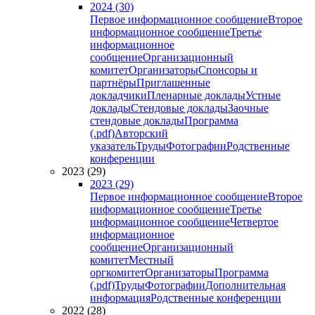
2024 (30)
Первое информационное сообщение
Второе
информационное сообщение
Третье
информационное
сообщение
Организационный
комитет
Организаторы
Спонсоры и
партнёры
Приглашенные
докладчики
Пленарные доклады
Устные
доклады
Стендовые доклады
Заочные
стендовые доклады
Программа
(.pdf)
Авторский
указатель
Труды
Фотографии
Родственные
конференции
2023 (29)
2023 (29)
Первое информационное сообщение
Второе
информационное сообщение
Третье
информационное сообщение
Четвертое
информационное
сообщение
Организационный
комитет
Местный
оргкомитет
Организаторы
Программа
(.pdf)
Труды
Фотографии
Дополнительная
информация
Родственные конференции
2022 (28)