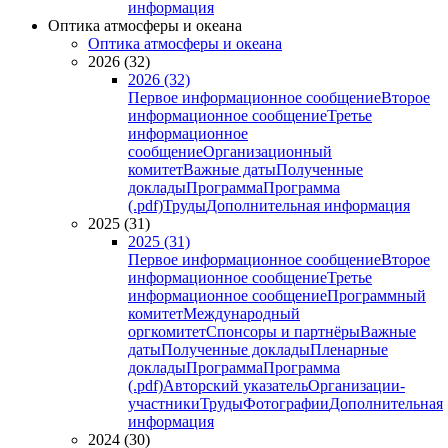
информация
Оптика атмосферы и океана
Оптика атмосферы и океана
2026 (32)
2026 (32)
Первое информационное сообщение
Второе
информационное сообщение
Третье
информационное
сообщение
Организационный
комитет
Важные даты
Полученные
доклады
Программа
Программа
(.pdf)
Труды
Дополнительная информация
2025 (31)
2025 (31)
Первое информационное сообщение
Второе
информационное сообщение
Третье
информационное сообщение
Программный
комитет
Международный
оргкомитет
Спонсоры и партнёры
Важные
даты
Полученные доклады
Пленарные
доклады
Программа
Программа
(.pdf)
Авторский указатель
Организации-
участники
Труды
Фотографии
Дополнительная
информация
2024 (30)