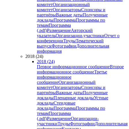
комитет
Организационный
комитет
Организаторы
Спонсоры и
партнёры
Важные даты
Полученные
доклады
Программа
Программы по
темам
Программа
(.pdf)
Размещение
Авторский
указатель
Организации-участники
Отчет о
конференции
Труды
Тематический
выпуск
Фотографии
Дополнительная
информация
2018 (24)
2018 (24)
Первое информационное сообщение
Второе
информационное сообщение
Третье
информационное
сообщение
Организационный
комитет
Организаторы
Спонсоры и
партнёры
Важные даты
Полученные
доклады
Пленарные доклады
Устные
доклады
Стендовые
доклады
Программа
Программы по
темам
Программа
(.pdf)
Размещение
Организации-
участники
Труды
Фотографии
Дополнительная
информация
Контакты