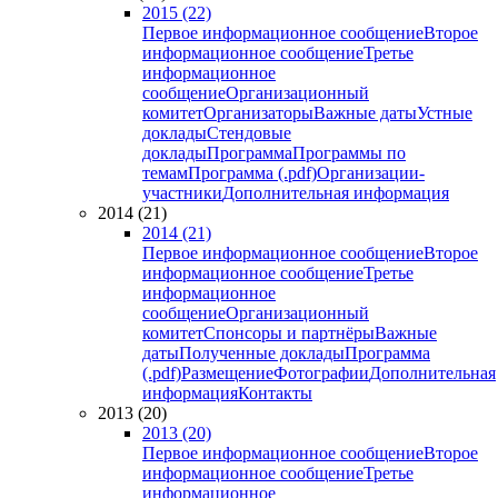
2015 (22)
Первое информационное сообщение
Второе
информационное сообщение
Третье
информационное
сообщение
Организационный
комитет
Организаторы
Важные даты
Устные
доклады
Стендовые
доклады
Программа
Программы по
темам
Программа (.pdf)
Организации-
участники
Дополнительная информация
2014 (21)
2014 (21)
Первое информационное сообщение
Второе
информационное сообщение
Третье
информационное
сообщение
Организационный
комитет
Спонсоры и партнёры
Важные
даты
Полученные доклады
Программа
(.pdf)
Размещение
Фотографии
Дополнительная
информация
Контакты
2013 (20)
2013 (20)
Первое информационное сообщение
Второе
информационное сообщение
Третье
информационное