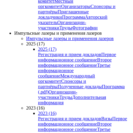
комитет
Местный
оргкомитет
Организаторы
Спонсоры и
партнёры
Приглашенные
докладчики
Программа
Авторский
указатель
Организации-
участники
Труды
Фотографии
Импульсные лазеры и применения лазеров
Импульсные лазеры и применения лазеров
2025 (17)
2025 (17)
Регистрация и прием докладов
Первое
информационное сообщение
Второе
информационное сообщение
Третье
информационное
сообщение
Международный
оргкомитет
Спонсоры и
партнёры
Полученные доклады
Программа
(.pdf)
Организации-
участники
Труды
Дополнительная
информация
2023 (16)
2023 (16)
Регистрация и прием докладов
Визы
Первое
информационное сообщение
Второе
информационное сообщение
Третье