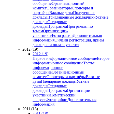
сообщение
Организационный
комитет
Организаторы
Спонсоры и
партнёры
Важные даты
Полученные
доклады
Приглашенные докладчики
Устные
доклады
Стендовые
доклады
Программа
Программы по
темам
Организации-
участники
Фотографии
Дополнительная
информация
Онлайн регистрация, приём
докладов и оплата участия
2012 (19)
2012 (19)
Первое информационное сообщение
Второе
информационное сообщение
Третье
информационное
сообщение
Организационный
комитет
Спонсоры и партнёры
Важные
даты
Пленарные доклады
Устные
доклады
Стендовые
доклады
Программа
Организации-
участники
Тематический
выпуск
Фотографии
Дополнительная
информация
2011 (18)
2011 (18)