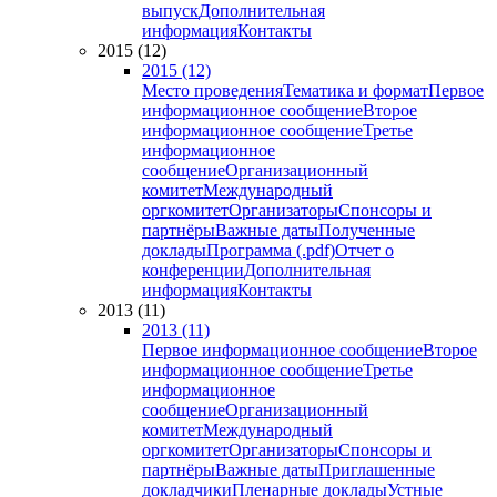
выпуск
Дополнительная
информация
Контакты
2015 (12)
2015 (12)
Место проведения
Тематика и формат
Первое
информационное сообщение
Второе
информационное сообщение
Третье
информационное
сообщение
Организационный
комитет
Международный
оргкомитет
Организаторы
Спонсоры и
партнёры
Важные даты
Полученные
доклады
Программа (.pdf)
Отчет о
конференции
Дополнительная
информация
Контакты
2013 (11)
2013 (11)
Первое информационное сообщение
Второе
информационное сообщение
Третье
информационное
сообщение
Организационный
комитет
Международный
оргкомитет
Организаторы
Спонсоры и
партнёры
Важные даты
Приглашенные
докладчики
Пленарные доклады
Устные