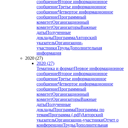
сообщение
Второе информационное
сообщение
Третье информационное
сообщение
Четвертое информационное
сообщение
Программный
комитет
Организационный
комитет
Организаторы
Важные
даты
Полученные
доклады
Программа
Авторский
указатель
Организации-
участники
Труды
Дополнительная
информация
2020 (27)
2020 (27)
Тематика и формат
Первое информационное
сообщение
Второе информационное
сообщение
Третье информационное
сообщение
Четвертое информационное
сообщение
Программный
комитет
Организационный
комитет
Организаторы
Важные
даты
Полученные
доклады
Программа
Программы по
темам
Программа (.pdf)
Авторский
указатель
Организации-участники
Отчет о
конференции
Труды
Дополнительная