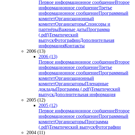
Первое информационное сообщение
Второе
информационное сообщение
Третье
информационное сообщение
Программный
комитет
Организационный
комитет
Организаторы
Спонсоры и
партнёры
Важные даты
Программа
(.pdf)
Тематический
выпуск
Фотографии
Дополнительная
информация
Контакты
2006 (13)
2006 (13)
Первое информационное сообщение
Второе
информационное сообщение
Третье
информационное сообщение
Программный
комитет
Организационный
комитет
Организаторы
Пленарные
доклады
Программа (.pdf)
Тематический
выпуск
Дополнительная информация
2005 (12)
2005 (12)
Первое информационное сообщение
Второе
информационное сообщение
Программный
комитет
Организаторы
Программа
(.pdf)
Тематический выпуск
Фотографии
2004 (11)