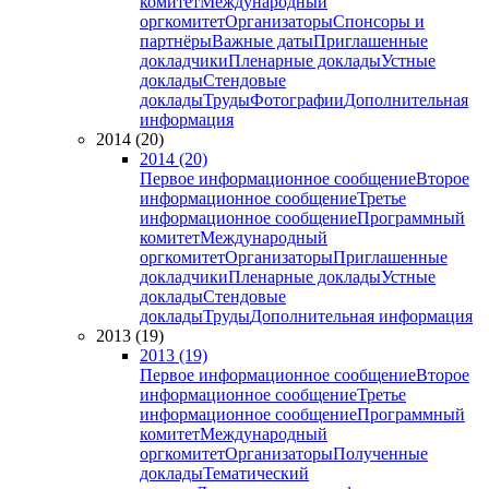
комитет
Международный
оргкомитет
Организаторы
Спонсоры и
партнёры
Важные даты
Приглашенные
докладчики
Пленарные доклады
Устные
доклады
Стендовые
доклады
Труды
Фотографии
Дополнительная
информация
2014 (20)
2014 (20)
Первое информационное сообщение
Второе
информационное сообщение
Третье
информационное сообщение
Программный
комитет
Международный
оргкомитет
Организаторы
Приглашенные
докладчики
Пленарные доклады
Устные
доклады
Стендовые
доклады
Труды
Дополнительная информация
2013 (19)
2013 (19)
Первое информационное сообщение
Второе
информационное сообщение
Третье
информационное сообщение
Программный
комитет
Международный
оргкомитет
Организаторы
Полученные
доклады
Тематический