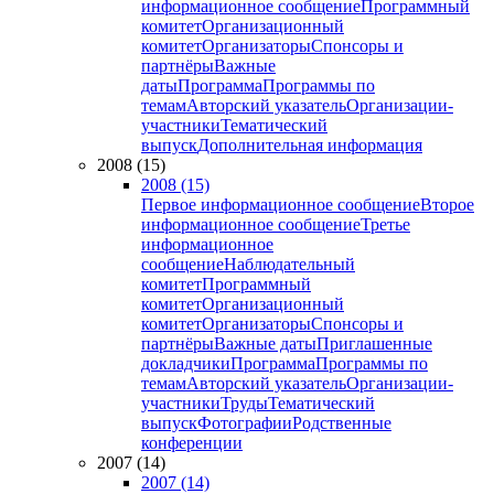
информационное сообщение
Программный
комитет
Организационный
комитет
Организаторы
Спонсоры и
партнёры
Важные
даты
Программа
Программы по
темам
Авторский указатель
Организации-
участники
Тематический
выпуск
Дополнительная информация
2008 (15)
2008 (15)
Первое информационное сообщение
Второе
информационное сообщение
Третье
информационное
сообщение
Наблюдательный
комитет
Программный
комитет
Организационный
комитет
Организаторы
Спонсоры и
партнёры
Важные даты
Приглашенные
докладчики
Программа
Программы по
темам
Авторский указатель
Организации-
участники
Труды
Тематический
выпуск
Фотографии
Родственные
конференции
2007 (14)
2007 (14)