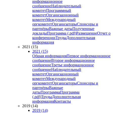
информационное
сообщение
Наблюдательный
комитет
Программный
комитет
Организационный
комитет
Международный
оргкомитет
Организаторы
Спонсоры и
партнёры
Важные даты
Полученные
доклады
Программа (.pdf)
Размещение
Отчет о
конференции
Труды
Дополнительная
информация
2021 (15)
2021 (15)
Общая информация
Первое информационное
сообщение
Второе информационное
сообщение
Третье информационное
сообщение
Наблюдательный
комитет
Организационный
комитет
Международный
оргкомитет
Организаторы
Спонсоры и
партнёры
Важные
даты
Программа
Программа
(.pdf)
Труды
Дополнительная
информация
Контакты
2019 (14)
2019 (14)