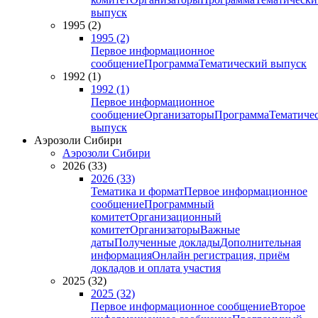
выпуск
1995 (2)
1995 (2)
Первое информационное
сообщение
Программа
Тематический выпуск
1992 (1)
1992 (1)
Первое информационное
сообщение
Организаторы
Программа
Тематиче
выпуск
Аэрозоли Сибири
Аэрозоли Сибири
2026 (33)
2026 (33)
Тематика и формат
Первое информационное
сообщение
Программный
комитет
Организационный
комитет
Организаторы
Важные
даты
Полученные доклады
Дополнительная
информация
Онлайн регистрация, приём
докладов и оплата участия
2025 (32)
2025 (32)
Первое информационное сообщение
Второе