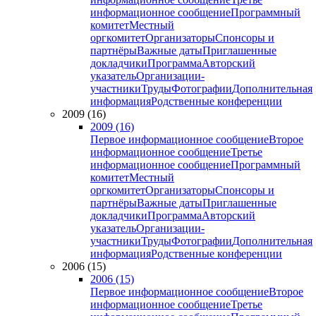
информационное сообщение
Программный
комитет
Местный
оргкомитет
Организаторы
Спонсоры и
партнёры
Важные даты
Приглашенные
докладчики
Программа
Авторский
указатель
Организации-
участники
Труды
Фотографии
Дополнительная
информация
Родственные конференции
2009 (16)
2009 (16)
Первое информационное сообщение
Второе
информационное сообщение
Третье
информационное сообщение
Программный
комитет
Местный
оргкомитет
Организаторы
Спонсоры и
партнёры
Важные даты
Приглашенные
докладчики
Программа
Авторский
указатель
Организации-
участники
Труды
Фотографии
Дополнительная
информация
Родственные конференции
2006 (15)
2006 (15)
Первое информационное сообщение
Второе
информационное сообщение
Третье