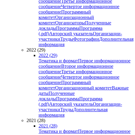
сообщение
Третье информационное
сообщение
Четвертое информационное
сообщение
Программный
комитет
Организационный
комитет
Организаторы
Полученные
доклады
Программа
Программа
(.pdf)
Авторский указатель
Организации-
участники
Труды
Фотографии
Дополнительная
информация
2022 (29)
2022 (29)
Тематика и формат
Первое информационное
сообщение
Второе информационное
сообщение
Третье информационное
сообщение
Четвертое информационное
сообщение
Программный
комитет
Организационный комитет
Важные
даты
Полученные
доклады
Программа
Программа
(.pdf)
Авторский указатель
Организации-
участники
Труды
Дополнительная
информация
2021 (28)
2021 (28)
Тематика и формат
Первое информационное