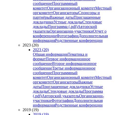
сообщение
Программный
комитет
Организационный комитет
Местный
оргкомитет
Организаторы
Спонсоры и
партнёры
Важные даты
Приглашенные
докладчики
Устные доклады
Стендовые
доклады
Программа (.pdf)
Авторский
указатель
Организации-участники
Отчет о
конференции
Фотографии
Дополнительная
информация
Родственные конференции
2023 (20)
2023 (20)
Общая информация
Тематика и
формат
Первое информационное
сообщение
Второе информационное
сообщение
Третье информационное
сообщение
Программный
комитет
Организационный комитет
Местный
оргкомитет
Организаторы
Важные
даты
Приглашенные докладчики
Устные
доклады
Стендовые доклады
Программа
(.pdf)
Авторский указатель
Организации-
участники
Фотографии
Дополнительная
информация
Родственные конференции
2019 (19)
2019 (19)