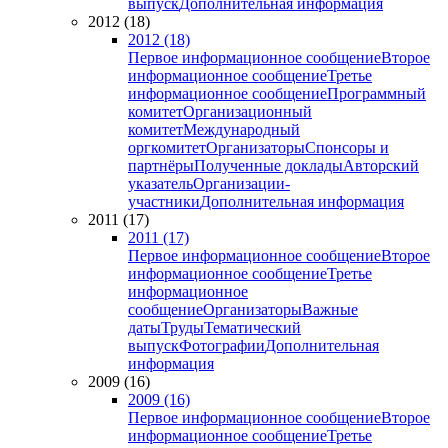
выпуск
Дополнительная информация
2012 (18)
2012 (18)
Первое информационное сообщение
Второе
информационное сообщение
Третье
информационное сообщение
Программный
комитет
Организационный
комитет
Международный
оргкомитет
Организаторы
Спонсоры и
партнёры
Полученные доклады
Авторский
указатель
Организации-
участники
Дополнительная информация
2011 (17)
2011 (17)
Первое информационное сообщение
Второе
информационное сообщение
Третье
информационное
сообщение
Организаторы
Важные
даты
Труды
Тематический
выпуск
Фотографии
Дополнительная
информация
2009 (16)
2009 (16)
Первое информационное сообщение
Второе
информационное сообщение
Третье