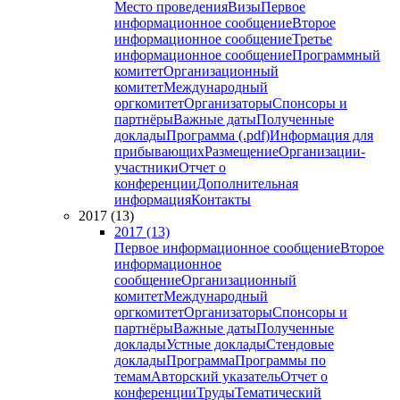
Место проведения
Визы
Первое
информационное сообщение
Второе
информационное сообщение
Третье
информационное сообщение
Программный
комитет
Организационный
комитет
Международный
оргкомитет
Организаторы
Спонсоры и
партнёры
Важные даты
Полученные
доклады
Программа (.pdf)
Информация для
прибывающих
Размещение
Организации-
участники
Отчет о
конференции
Дополнительная
информация
Контакты
2017 (13)
2017 (13)
Первое информационное сообщение
Второе
информационное
сообщение
Организационный
комитет
Международный
оргкомитет
Организаторы
Спонсоры и
партнёры
Важные даты
Полученные
доклады
Устные доклады
Стендовые
доклады
Программа
Программы по
темам
Авторский указатель
Отчет о
конференции
Труды
Тематический