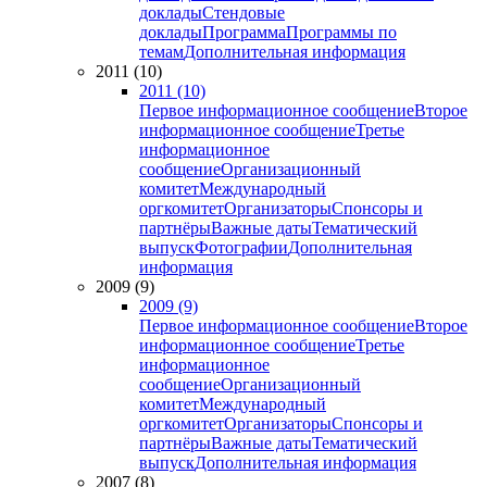
доклады
Стендовые
доклады
Программа
Программы по
темам
Дополнительная информация
2011 (10)
2011 (10)
Первое информационное сообщение
Второе
информационное сообщение
Третье
информационное
сообщение
Организационный
комитет
Международный
оргкомитет
Организаторы
Спонсоры и
партнёры
Важные даты
Тематический
выпуск
Фотографии
Дополнительная
информация
2009 (9)
2009 (9)
Первое информационное сообщение
Второе
информационное сообщение
Третье
информационное
сообщение
Организационный
комитет
Международный
оргкомитет
Организаторы
Спонсоры и
партнёры
Важные даты
Тематический
выпуск
Дополнительная информация
2007 (8)