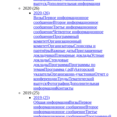
выпуск
Дополнительная информация
2020 (26)
2020 (26)
Визы
Первое информационное
сообщение
Второе информационное
сообщение
Третье информационное
сообщение
Четвертое информационное
сообщение
Программный
комитет
Организационный
комитет
Организаторы
Спонсоры и
партнёры
Важные даты
Приглашенные
докладчики
Пленарные доклады
Устные
доклады
Стендовые
доклады
Программа
Программы по
темам
Программа (.pdf)
Авторский
указатель
Организации-участники
Отчет о
конференции
Труды
Тематический
выпуск
Фотографии
Дополнительная
информация
Контакты
2019 (25)
2019 (25)
Общая информация
Визы
Первое
информационное сообщение
Второе
информационное сообщение
Третье
информационное сообщение
Программный