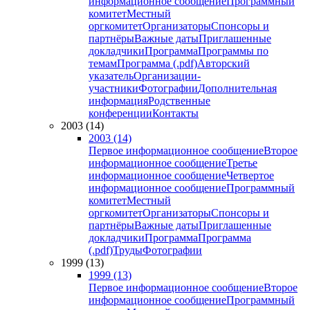
информационное сообщение
Программный
комитет
Местный
оргкомитет
Организаторы
Спонсоры и
партнёры
Важные даты
Приглашенные
докладчики
Программа
Программы по
темам
Программа (.pdf)
Авторский
указатель
Организации-
участники
Фотографии
Дополнительная
информация
Родственные
конференции
Контакты
2003 (14)
2003 (14)
Первое информационное сообщение
Второе
информационное сообщение
Третье
информационное сообщение
Четвертое
информационное сообщение
Программный
комитет
Местный
оргкомитет
Организаторы
Спонсоры и
партнёры
Важные даты
Приглашенные
докладчики
Программа
Программа
(.pdf)
Труды
Фотографии
1999 (13)
1999 (13)
Первое информационное сообщение
Второе
информационное сообщение
Программный