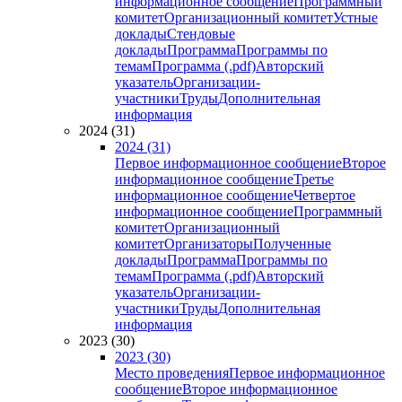
информационное сообщение
Программный
комитет
Организационный комитет
Устные
доклады
Стендовые
доклады
Программа
Программы по
темам
Программа (.pdf)
Авторский
указатель
Организации-
участники
Труды
Дополнительная
информация
2024 (31)
2024 (31)
Первое информационное сообщение
Второе
информационное сообщение
Третье
информационное сообщение
Четвертое
информационное сообщение
Программный
комитет
Организационный
комитет
Организаторы
Полученные
доклады
Программа
Программы по
темам
Программа (.pdf)
Авторский
указатель
Организации-
участники
Труды
Дополнительная
информация
2023 (30)
2023 (30)
Место проведения
Первое информационное
сообщение
Второе информационное