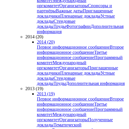
комитет
Международный
оргкомитет
Организаторы
Спонсоры и
партнёры
Важные даты
Приглашенные
докладчики
Пленарные доклады
Устные
доклады
Стендовые
доклады
Труды
Фотографии
Дополнительная
информация
2014 (20)
2014 (20)
Первое информационное сообщение
Второе
информационное сообщение
Третье
информационное сообщение
Программный
комитет
Международный
оргкомитет
Организаторы
Приглашенные
докладчики
Пленарные доклады
Устные
доклады
Стендовые
доклады
Труды
Дополнительная информация
2013 (19)
2013 (19)
Первое информационное сообщение
Второе
информационное сообщение
Третье
информационное сообщение
Программный
комитет
Международный
оргкомитет
Организаторы
Полученные
доклады
Тематический