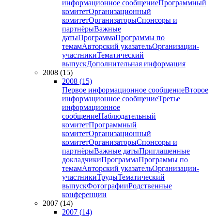
информационное сообщение
Программный
комитет
Организационный
комитет
Организаторы
Спонсоры и
партнёры
Важные
даты
Программа
Программы по
темам
Авторский указатель
Организации-
участники
Тематический
выпуск
Дополнительная информация
2008 (15)
2008 (15)
Первое информационное сообщение
Второе
информационное сообщение
Третье
информационное
сообщение
Наблюдательный
комитет
Программный
комитет
Организационный
комитет
Организаторы
Спонсоры и
партнёры
Важные даты
Приглашенные
докладчики
Программа
Программы по
темам
Авторский указатель
Организации-
участники
Труды
Тематический
выпуск
Фотографии
Родственные
конференции
2007 (14)
2007 (14)