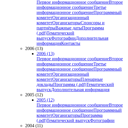
Первое информационное сообщение
Второе
информационное сообщение
Третье
информационное сообщение
Программный
комитет
Организационный
комитет
Организаторы
Спонсоры и
партнёры
Важные даты
Программа
(.pdf)
Тематический
выпуск
Фотографии
Дополнительная
информация
Контакты
2006 (13)
2006 (13)
Первое информационное сообщение
Второе
информационное сообщение
Третье
информационное сообщение
Программный
комитет
Организационный
комитет
Организаторы
Пленарные
доклады
Программа (.pdf)
Тематический
выпуск
Дополнительная информация
2005 (12)
2005 (12)
Первое информационное сообщение
Второе
информационное сообщение
Программный
комитет
Организаторы
Программа
(.pdf)
Тематический выпуск
Фотографии
2004 (11)