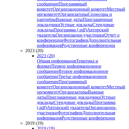
сообщение
Программный
комитет
Организационный комитет
Местный
оргкомитет
Организаторы
Спонсоры и
партнёры
Важные даты
Приглашенные
докладчики
Устные доклады
Стендовые
доклады
Программа (.pdf)
Авторский
указатель
Организации-участники
Отчет о
конференции
Фотографии
Дополнительная
информация
Родственные конференции
2023 (20)
2023 (20)
Общая информация
Тематика и
формат
Первое информационное
сообщение
Второе информационное
сообщение
Третье информационное
сообщение
Программный
комитет
Организационный комитет
Местный
оргкомитет
Организаторы
Важные
даты
Приглашенные докладчики
Устные
доклады
Стендовые доклады
Программа
(.pdf)
Авторский указатель
Организации-
участники
Фотографии
Дополнительная
информация
Родственные конференции
2019 (19)
2019 (19)