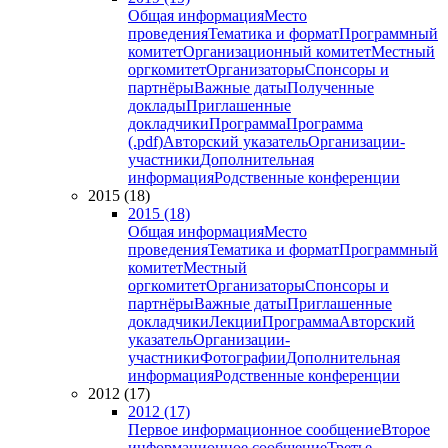
Общая информация
Место
проведения
Тематика и формат
Программный
комитет
Организационный комитет
Местный
оргкомитет
Организаторы
Спонсоры и
партнёры
Важные даты
Полученные
доклады
Приглашенные
докладчики
Программа
Программа
(.pdf)
Авторский указатель
Организации-
участники
Дополнительная
информация
Родственные конференции
2015 (18)
2015 (18)
Общая информация
Место
проведения
Тематика и формат
Программный
комитет
Местный
оргкомитет
Организаторы
Спонсоры и
партнёры
Важные даты
Приглашенные
докладчики
Лекции
Программа
Авторский
указатель
Организации-
участники
Фотографии
Дополнительная
информация
Родственные конференции
2012 (17)
2012 (17)
Первое информационное сообщение
Второе
информационное сообщение
Третье