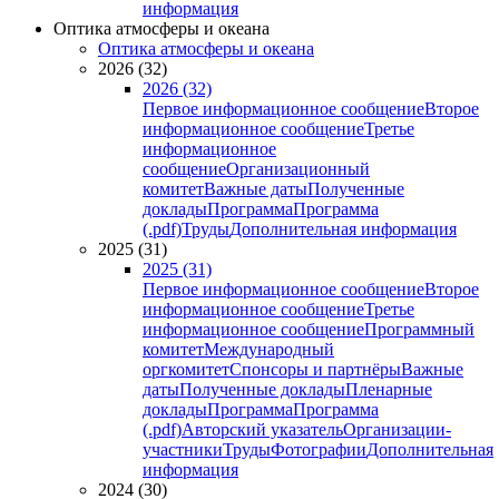
информация
Оптика атмосферы и океана
Оптика атмосферы и океана
2026 (32)
2026 (32)
Первое информационное сообщение
Второе
информационное сообщение
Третье
информационное
сообщение
Организационный
комитет
Важные даты
Полученные
доклады
Программа
Программа
(.pdf)
Труды
Дополнительная информация
2025 (31)
2025 (31)
Первое информационное сообщение
Второе
информационное сообщение
Третье
информационное сообщение
Программный
комитет
Международный
оргкомитет
Спонсоры и партнёры
Важные
даты
Полученные доклады
Пленарные
доклады
Программа
Программа
(.pdf)
Авторский указатель
Организации-
участники
Труды
Фотографии
Дополнительная
информация
2024 (30)