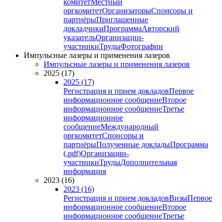
комитет
Местный
оргкомитет
Организаторы
Спонсоры и
партнёры
Приглашенные
докладчики
Программа
Авторский
указатель
Организации-
участники
Труды
Фотографии
Импульсные лазеры и применения лазеров
Импульсные лазеры и применения лазеров
2025 (17)
2025 (17)
Регистрация и прием докладов
Первое
информационное сообщение
Второе
информационное сообщение
Третье
информационное
сообщение
Международный
оргкомитет
Спонсоры и
партнёры
Полученные доклады
Программа
(.pdf)
Организации-
участники
Труды
Дополнительная
информация
2023 (16)
2023 (16)
Регистрация и прием докладов
Визы
Первое
информационное сообщение
Второе
информационное сообщение
Третье