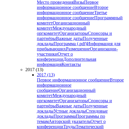
Место проведения
Визы
Первое
информационное сообщение
Второе
информационное сообщение
Третье
информационное сообщение
Программный
комитет
Организационный
комитет
Международный
оргкомитет
Организаторы
Спонсоры и
партнёры
Важные даты
Полученные
доклады
Программа (.pdf)
Информация для
прибывающих
Размещение
Организации-
участники
Отчет о
конференции
Дополнительная
информация
Контакты
2017 (13)
2017 (13)
Первое информационное сообщение
Второе
информационное
сообщение
Организационный
комитет
Международный
оргкомитет
Организаторы
Спонсоры и
партнёры
Важные даты
Полученные
доклады
Устные доклады
Стендовые
доклады
Программа
Программы по
темам
Авторский указатель
Отчет о
конференции
Труды
Тематический