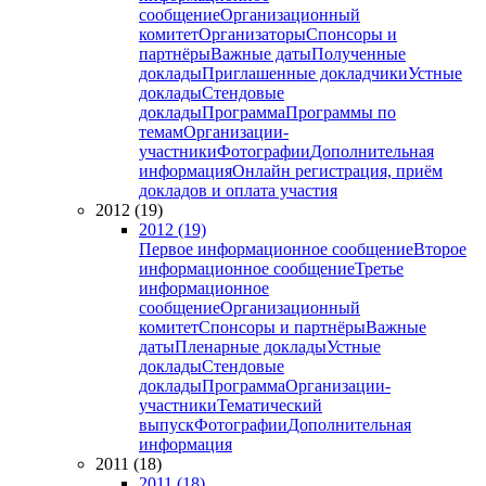
сообщение
Организационный
комитет
Организаторы
Спонсоры и
партнёры
Важные даты
Полученные
доклады
Приглашенные докладчики
Устные
доклады
Стендовые
доклады
Программа
Программы по
темам
Организации-
участники
Фотографии
Дополнительная
информация
Онлайн регистрация, приём
докладов и оплата участия
2012 (19)
2012 (19)
Первое информационное сообщение
Второе
информационное сообщение
Третье
информационное
сообщение
Организационный
комитет
Спонсоры и партнёры
Важные
даты
Пленарные доклады
Устные
доклады
Стендовые
доклады
Программа
Организации-
участники
Тематический
выпуск
Фотографии
Дополнительная
информация
2011 (18)
2011 (18)