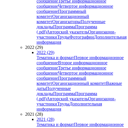
сообщение
Третье информационное
сообщение
Четвертое информационное
сообщение
Программный
комитет
Организационный
комитет
Организаторы
Полученные
доклады
Программа
Программа
(.pdf)
Авторский указатель
Организации-
участники
Труды
Фотографии
Дополнительная
информация
2022 (29)
2022 (29)
Тематика и формат
Первое информационное
сообщение
Второе информационное
сообщение
Третье информационное
сообщение
Четвертое информационное
сообщение
Программный
комитет
Организационный комитет
Важные
даты
Полученные
доклады
Программа
Программа
(.pdf)
Авторский указатель
Организации-
участники
Труды
Дополнительная
информация
2021 (28)
2021 (28)
Тематика и формат
Первое информационное