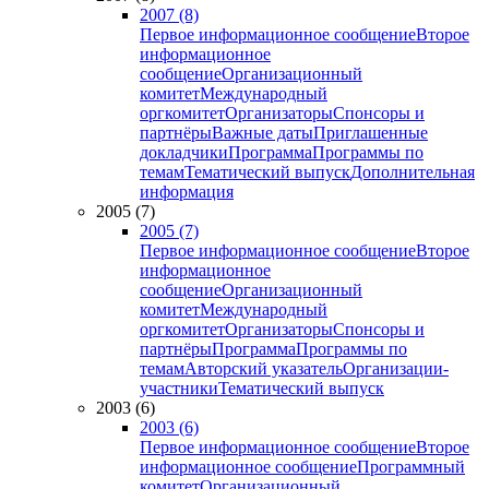
2007 (8)
Первое информационное сообщение
Второе
информационное
сообщение
Организационный
комитет
Международный
оргкомитет
Организаторы
Спонсоры и
партнёры
Важные даты
Приглашенные
докладчики
Программа
Программы по
темам
Тематический выпуск
Дополнительная
информация
2005 (7)
2005 (7)
Первое информационное сообщение
Второе
информационное
сообщение
Организационный
комитет
Международный
оргкомитет
Организаторы
Спонсоры и
партнёры
Программа
Программы по
темам
Авторский указатель
Организации-
участники
Тематический выпуск
2003 (6)
2003 (6)
Первое информационное сообщение
Второе
информационное сообщение
Программный
комитет
Организационный