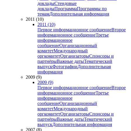
доклады
Стендовые
доклады
Программа
Программы по
темам
Дополнительная информация
2011 (10)
2011 (10)
Первое информационное сообщение
Второе
информационное сообщение
Третье
информационное
сообщение
Организационный
комитет
Международный
оргкомитет
Организаторы
Спонсоры и
партнёры
Важные даты
Тематический
выпуск
Фотографии
Дополнительная
информация
2009 (9)
2009 (9)
Первое информационное сообщение
Второе
информационное сообщение
Третье
информационное
сообщение
Организационный
комитет
Международный
оргкомитет
Организаторы
Спонсоры и
партнёры
Важные даты
Тематический
выпуск
Дополнительная информация
2007 (8)