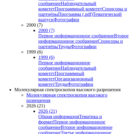
сообщение
Наблюдательный
комитет
Программный комитет
Спонсоры и
партнёры
Программа (.pdf)
Тематический
выпуск
Фотографии
2000 (7)
2000 (7)
Первое информационное сообщение
Второе
информационное сообщение
Спонсоры и
партнёры
Труды
Фотографии
1999 (6)
1999 (6)
Первое информационное
сообщение
Наблюдательный
комитет
Программный
комитет
Организационный
комитет
Труды
Фотографии
Молекулярная спектроскопия высокого разрешения
Молекулярная спектроскопия высокого
разрешения
2026 (21)
2026 (21)
Общая информация
Тематика и
формат
Первое информационное
сообщение
Второе информационное
сообщение
Третье информационное