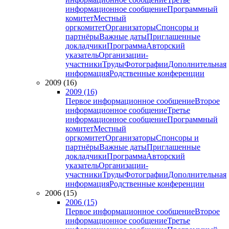
информационное сообщение
Программный
комитет
Местный
оргкомитет
Организаторы
Спонсоры и
партнёры
Важные даты
Приглашенные
докладчики
Программа
Авторский
указатель
Организации-
участники
Труды
Фотографии
Дополнительная
информация
Родственные конференции
2009 (16)
2009 (16)
Первое информационное сообщение
Второе
информационное сообщение
Третье
информационное сообщение
Программный
комитет
Местный
оргкомитет
Организаторы
Спонсоры и
партнёры
Важные даты
Приглашенные
докладчики
Программа
Авторский
указатель
Организации-
участники
Труды
Фотографии
Дополнительная
информация
Родственные конференции
2006 (15)
2006 (15)
Первое информационное сообщение
Второе
информационное сообщение
Третье