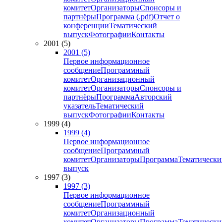
комитет
Организаторы
Спонсоры и
партнёры
Программа (.pdf)
Отчет о
конференции
Тематический
выпуск
Фотографии
Контакты
2001 (5)
2001 (5)
Первое информационное
сообщение
Программный
комитет
Организационный
комитет
Организаторы
Спонсоры и
партнёры
Программа
Авторский
указатель
Тематический
выпуск
Фотографии
Контакты
1999 (4)
1999 (4)
Первое информационное
сообщение
Программный
комитет
Организаторы
Программа
Тематически
выпуск
1997 (3)
1997 (3)
Первое информационное
сообщение
Программный
комитет
Организационный
комитет
Организаторы
Программа
Тематически