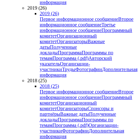
информация
2019 (26)
2019 (26)
Первое информационное сообщение
Второе
информационное сообщение
Третье
информационное сообщение
Программный
комитет
Организационный
комитет
Организаторы
Важные
даты
Полученные
доклады
Программа
Программы по
темам
Программа (.pdf)
Авторский
указатель
Организации-
участники
Труды
Фотографии
Дополнительная
информация
2018 (25)
2018 (25)
Первое информационное сообщение
Второе
информационное сообщение
Программный
комитет
Организационный
комитет
Организаторы
Спонсоры и
партнёры
Важные даты
Полученные
доклады
Программа
Программы по
темам
Программа (.pdf)
Организации-
участники
Фотографии
Дополнительная
информация