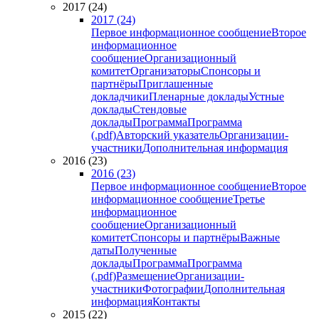
2017 (24)
2017 (24)
Первое информационное сообщение
Второе
информационное
сообщение
Организационный
комитет
Организаторы
Спонсоры и
партнёры
Приглашенные
докладчики
Пленарные доклады
Устные
доклады
Стендовые
доклады
Программа
Программа
(.pdf)
Авторский указатель
Организации-
участники
Дополнительная информация
2016 (23)
2016 (23)
Первое информационное сообщение
Второе
информационное сообщение
Третье
информационное
сообщение
Организационный
комитет
Спонсоры и партнёры
Важные
даты
Полученные
доклады
Программа
Программа
(.pdf)
Размещение
Организации-
участники
Фотографии
Дополнительная
информация
Контакты
2015 (22)