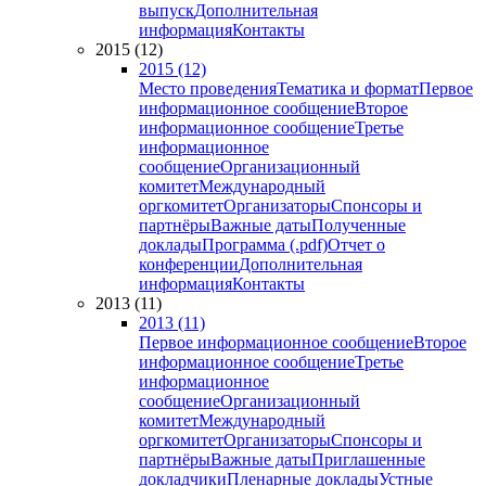
выпуск
Дополнительная
информация
Контакты
2015 (12)
2015 (12)
Место проведения
Тематика и формат
Первое
информационное сообщение
Второе
информационное сообщение
Третье
информационное
сообщение
Организационный
комитет
Международный
оргкомитет
Организаторы
Спонсоры и
партнёры
Важные даты
Полученные
доклады
Программа (.pdf)
Отчет о
конференции
Дополнительная
информация
Контакты
2013 (11)
2013 (11)
Первое информационное сообщение
Второе
информационное сообщение
Третье
информационное
сообщение
Организационный
комитет
Международный
оргкомитет
Организаторы
Спонсоры и
партнёры
Важные даты
Приглашенные
докладчики
Пленарные доклады
Устные