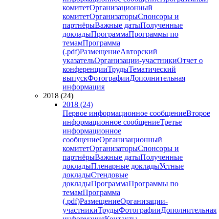
комитет
Организационный
комитет
Организаторы
Спонсоры и
партнёры
Важные даты
Полученные
доклады
Программа
Программы по
темам
Программа
(.pdf)
Размещение
Авторский
указатель
Организации-участники
Отчет о
конференции
Труды
Тематический
выпуск
Фотографии
Дополнительная
информация
2018 (24)
2018 (24)
Первое информационное сообщение
Второе
информационное сообщение
Третье
информационное
сообщение
Организационный
комитет
Организаторы
Спонсоры и
партнёры
Важные даты
Полученные
доклады
Пленарные доклады
Устные
доклады
Стендовые
доклады
Программа
Программы по
темам
Программа
(.pdf)
Размещение
Организации-
участники
Труды
Фотографии
Дополнительная
информация
Контакты