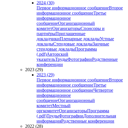
2024 (30)
Первое информационное сообщение
Второе
информационное сообщение
Третье
информационное
сообщение
Организационный
комитет
Организаторы
Спонсоры и
партнёры
Приглашенные
докладчики
Пленарные доклады
Устные
доклады
Стендовые доклады
Заочные
стендовые доклады
Программа
(.pdf)
Авторский
указатель
Труды
Фотографии
Родственные
конференции
2023 (29)
2023 (29)
Первое информационное сообщение
Второе
информационное сообщение
Третье
информационное сообщение
Четвертое
информационное
сообщение
Организационный
комитет
Местный
оргкомитет
Организаторы
Программа
(.pdf)
Труды
Фотографии
Дополнительная
информация
Родственные конференции
2022 (28)