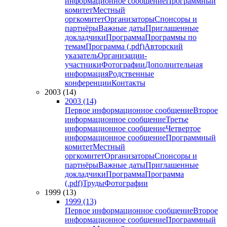
информационное сообщение
Программный
комитет
Местный
оргкомитет
Организаторы
Спонсоры и
партнёры
Важные даты
Приглашенные
докладчики
Программа
Программы по
темам
Программа (.pdf)
Авторский
указатель
Организации-
участники
Фотографии
Дополнительная
информация
Родственные
конференции
Контакты
2003 (14)
2003 (14)
Первое информационное сообщение
Второе
информационное сообщение
Третье
информационное сообщение
Четвертое
информационное сообщение
Программный
комитет
Местный
оргкомитет
Организаторы
Спонсоры и
партнёры
Важные даты
Приглашенные
докладчики
Программа
Программа
(.pdf)
Труды
Фотографии
1999 (13)
1999 (13)
Первое информационное сообщение
Второе
информационное сообщение
Программный