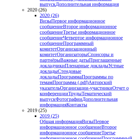
выпуск
Дополнительная информация
2020 (26)
2020 (26)
Визы
Первое информационное
сообщение
Второе информационное
сообщение
Третье информационное
сообщение
Четвертое информационное
сообщение
Программный
комитет
Организационный
комитет
Организаторы
Спонсоры и
партнёры
Важные даты
Приглашенные
докладчики
Пленарные доклады
Устные
доклады
Стендовые
доклады
Программа
Программы по
темам
Программа (.pdf)
Авторский
указатель
Организации-участники
Отчет о
конференции
Труды
Тематический
выпуск
Фотографии
Дополнительная
информация
Контакты
2019 (25)
2019 (25)
Общая информация
Визы
Первое
информационное сообщение
Второе
информационное сообщение
Третье
информационное сообщение
Программный