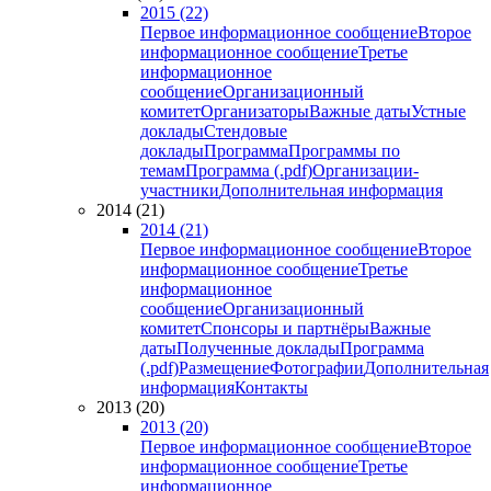
2015 (22)
Первое информационное сообщение
Второе
информационное сообщение
Третье
информационное
сообщение
Организационный
комитет
Организаторы
Важные даты
Устные
доклады
Стендовые
доклады
Программа
Программы по
темам
Программа (.pdf)
Организации-
участники
Дополнительная информация
2014 (21)
2014 (21)
Первое информационное сообщение
Второе
информационное сообщение
Третье
информационное
сообщение
Организационный
комитет
Спонсоры и партнёры
Важные
даты
Полученные доклады
Программа
(.pdf)
Размещение
Фотографии
Дополнительная
информация
Контакты
2013 (20)
2013 (20)
Первое информационное сообщение
Второе
информационное сообщение
Третье
информационное