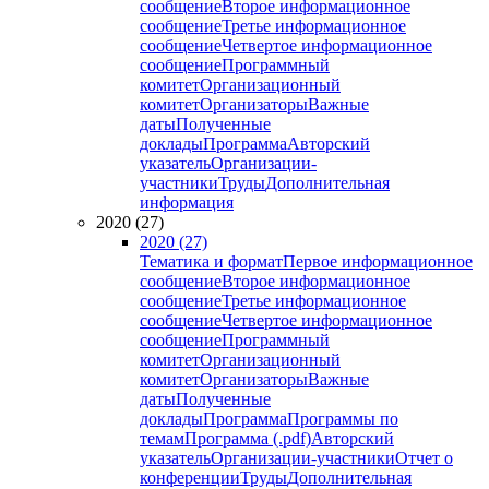
сообщение
Второе информационное
сообщение
Третье информационное
сообщение
Четвертое информационное
сообщение
Программный
комитет
Организационный
комитет
Организаторы
Важные
даты
Полученные
доклады
Программа
Авторский
указатель
Организации-
участники
Труды
Дополнительная
информация
2020 (27)
2020 (27)
Тематика и формат
Первое информационное
сообщение
Второе информационное
сообщение
Третье информационное
сообщение
Четвертое информационное
сообщение
Программный
комитет
Организационный
комитет
Организаторы
Важные
даты
Полученные
доклады
Программа
Программы по
темам
Программа (.pdf)
Авторский
указатель
Организации-участники
Отчет о
конференции
Труды
Дополнительная