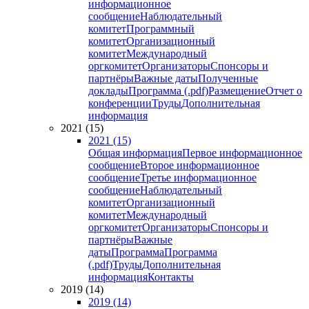
информационное
сообщение
Наблюдательный
комитет
Программный
комитет
Организационный
комитет
Международный
оргкомитет
Организаторы
Спонсоры и
партнёры
Важные даты
Полученные
доклады
Программа (.pdf)
Размещение
Отчет о
конференции
Труды
Дополнительная
информация
2021 (15)
2021 (15)
Общая информация
Первое информационное
сообщение
Второе информационное
сообщение
Третье информационное
сообщение
Наблюдательный
комитет
Организационный
комитет
Международный
оргкомитет
Организаторы
Спонсоры и
партнёры
Важные
даты
Программа
Программа
(.pdf)
Труды
Дополнительная
информация
Контакты
2019 (14)
2019 (14)