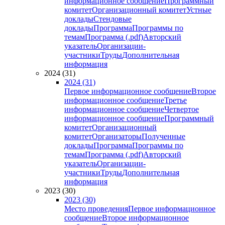
информационное сообщение
Программный
комитет
Организационный комитет
Устные
доклады
Стендовые
доклады
Программа
Программы по
темам
Программа (.pdf)
Авторский
указатель
Организации-
участники
Труды
Дополнительная
информация
2024 (31)
2024 (31)
Первое информационное сообщение
Второе
информационное сообщение
Третье
информационное сообщение
Четвертое
информационное сообщение
Программный
комитет
Организационный
комитет
Организаторы
Полученные
доклады
Программа
Программы по
темам
Программа (.pdf)
Авторский
указатель
Организации-
участники
Труды
Дополнительная
информация
2023 (30)
2023 (30)
Место проведения
Первое информационное
сообщение
Второе информационное