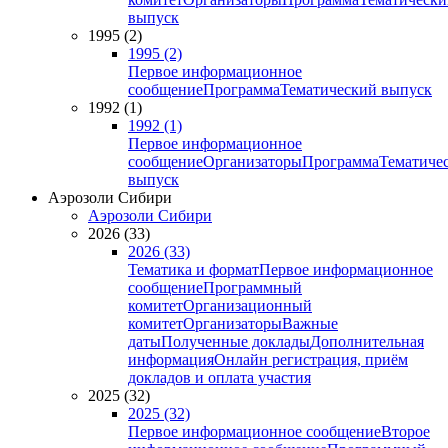
выпуск
1995 (2)
1995 (2)
Первое информационное
сообщение
Программа
Тематический выпуск
1992 (1)
1992 (1)
Первое информационное
сообщение
Организаторы
Программа
Тематиче
выпуск
Аэрозоли Сибири
Аэрозоли Сибири
2026 (33)
2026 (33)
Тематика и формат
Первое информационное
сообщение
Программный
комитет
Организационный
комитет
Организаторы
Важные
даты
Полученные доклады
Дополнительная
информация
Онлайн регистрация, приём
докладов и оплата участия
2025 (32)
2025 (32)
Первое информационное сообщение
Второе