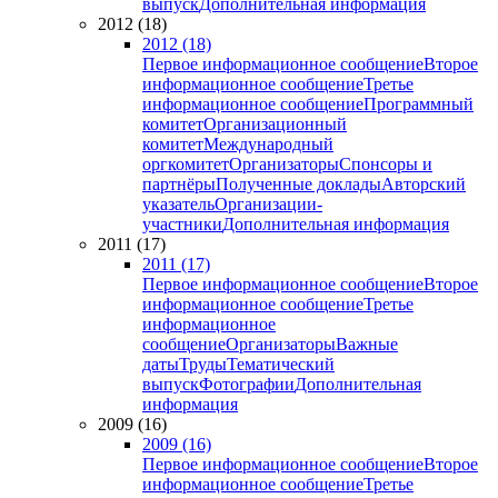
выпуск
Дополнительная информация
2012 (18)
2012 (18)
Первое информационное сообщение
Второе
информационное сообщение
Третье
информационное сообщение
Программный
комитет
Организационный
комитет
Международный
оргкомитет
Организаторы
Спонсоры и
партнёры
Полученные доклады
Авторский
указатель
Организации-
участники
Дополнительная информация
2011 (17)
2011 (17)
Первое информационное сообщение
Второе
информационное сообщение
Третье
информационное
сообщение
Организаторы
Важные
даты
Труды
Тематический
выпуск
Фотографии
Дополнительная
информация
2009 (16)
2009 (16)
Первое информационное сообщение
Второе
информационное сообщение
Третье