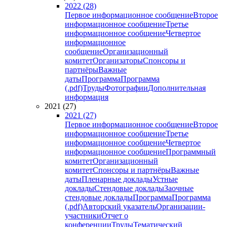
2022 (28)
Первое информационное сообщение
Второе
информационное сообщение
Третье
информационное сообщение
Четвертое
информационное
сообщение
Организационный
комитет
Организаторы
Спонсоры и
партнёры
Важные
даты
Программа
Программа
(.pdf)
Труды
Фотографии
Дополнительная
информация
2021 (27)
2021 (27)
Первое информационное сообщение
Второе
информационное сообщение
Третье
информационное сообщение
Четвертое
информационное сообщение
Программный
комитет
Организационный
комитет
Спонсоры и партнёры
Важные
даты
Пленарные доклады
Устные
доклады
Стендовые доклады
Заочные
стендовые доклады
Программа
Программа
(.pdf)
Авторский указатель
Организации-
участники
Отчет о
конференции
Труды
Тематический