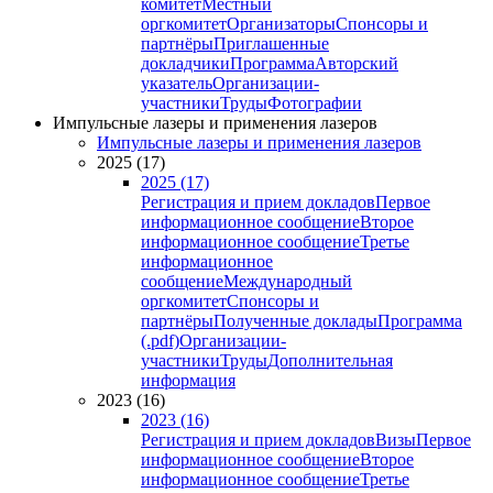
комитет
Местный
оргкомитет
Организаторы
Спонсоры и
партнёры
Приглашенные
докладчики
Программа
Авторский
указатель
Организации-
участники
Труды
Фотографии
Импульсные лазеры и применения лазеров
Импульсные лазеры и применения лазеров
2025 (17)
2025 (17)
Регистрация и прием докладов
Первое
информационное сообщение
Второе
информационное сообщение
Третье
информационное
сообщение
Международный
оргкомитет
Спонсоры и
партнёры
Полученные доклады
Программа
(.pdf)
Организации-
участники
Труды
Дополнительная
информация
2023 (16)
2023 (16)
Регистрация и прием докладов
Визы
Первое
информационное сообщение
Второе
информационное сообщение
Третье