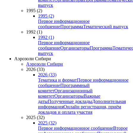
выпуск
1995 (2)
1995 (2)
Первое информационное
сообщение
Программа
Тематический выпуск
1992 (1)
1992 (1)
Первое информационное
сообщение
Организаторы
Программа
Тематиче
выпуск
Аэрозоли Сибири
Аэрозоли Сибири
2026 (33)
2026 (33)
Тематика и формат
Первое информационное
сообщение
Программный
комитет
Организационный
комитет
Организаторы
Важные
даты
Полученные доклады
Дополнительная
информация
Онлайн регистрация, приём
докладов и оплата участия
2025 (32)
2025 (32)
Первое информационное сообщение
Второе