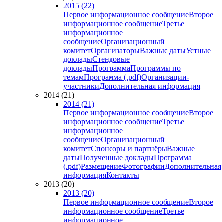
2015 (22)
Первое информационное сообщение
Второе
информационное сообщение
Третье
информационное
сообщение
Организационный
комитет
Организаторы
Важные даты
Устные
доклады
Стендовые
доклады
Программа
Программы по
темам
Программа (.pdf)
Организации-
участники
Дополнительная информация
2014 (21)
2014 (21)
Первое информационное сообщение
Второе
информационное сообщение
Третье
информационное
сообщение
Организационный
комитет
Спонсоры и партнёры
Важные
даты
Полученные доклады
Программа
(.pdf)
Размещение
Фотографии
Дополнительная
информация
Контакты
2013 (20)
2013 (20)
Первое информационное сообщение
Второе
информационное сообщение
Третье
информационное