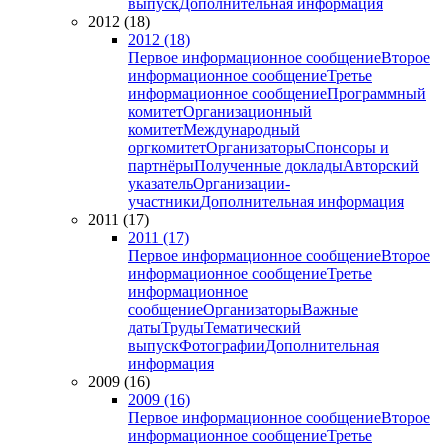
выпуск
Дополнительная информация
2012 (18)
2012 (18)
Первое информационное сообщение
Второе
информационное сообщение
Третье
информационное сообщение
Программный
комитет
Организационный
комитет
Международный
оргкомитет
Организаторы
Спонсоры и
партнёры
Полученные доклады
Авторский
указатель
Организации-
участники
Дополнительная информация
2011 (17)
2011 (17)
Первое информационное сообщение
Второе
информационное сообщение
Третье
информационное
сообщение
Организаторы
Важные
даты
Труды
Тематический
выпуск
Фотографии
Дополнительная
информация
2009 (16)
2009 (16)
Первое информационное сообщение
Второе
информационное сообщение
Третье