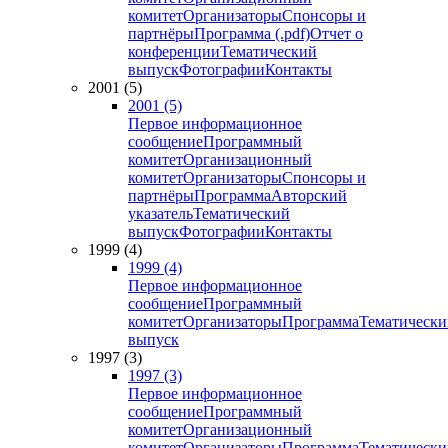
комитет
Организаторы
Спонсоры и
партнёры
Программа (.pdf)
Отчет о
конференции
Тематический
выпуск
Фотографии
Контакты
2001 (5)
2001 (5)
Первое информационное
сообщение
Программный
комитет
Организационный
комитет
Организаторы
Спонсоры и
партнёры
Программа
Авторский
указатель
Тематический
выпуск
Фотографии
Контакты
1999 (4)
1999 (4)
Первое информационное
сообщение
Программный
комитет
Организаторы
Программа
Тематически
выпуск
1997 (3)
1997 (3)
Первое информационное
сообщение
Программный
комитет
Организационный
комитет
Организаторы
Программа
Тематически