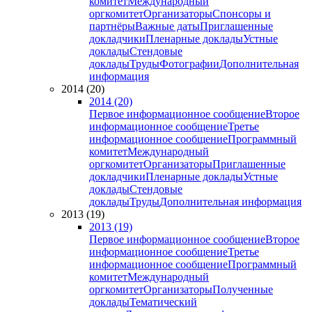
комитет
Международный
оргкомитет
Организаторы
Спонсоры и
партнёры
Важные даты
Приглашенные
докладчики
Пленарные доклады
Устные
доклады
Стендовые
доклады
Труды
Фотографии
Дополнительная
информация
2014 (20)
2014 (20)
Первое информационное сообщение
Второе
информационное сообщение
Третье
информационное сообщение
Программный
комитет
Международный
оргкомитет
Организаторы
Приглашенные
докладчики
Пленарные доклады
Устные
доклады
Стендовые
доклады
Труды
Дополнительная информация
2013 (19)
2013 (19)
Первое информационное сообщение
Второе
информационное сообщение
Третье
информационное сообщение
Программный
комитет
Международный
оргкомитет
Организаторы
Полученные
доклады
Тематический