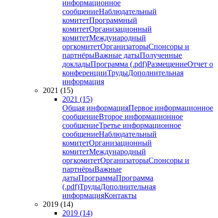
информационное
сообщение
Наблюдательный
комитет
Программный
комитет
Организационный
комитет
Международный
оргкомитет
Организаторы
Спонсоры и
партнёры
Важные даты
Полученные
доклады
Программа (.pdf)
Размещение
Отчет о
конференции
Труды
Дополнительная
информация
2021 (15)
2021 (15)
Общая информация
Первое информационное
сообщение
Второе информационное
сообщение
Третье информационное
сообщение
Наблюдательный
комитет
Организационный
комитет
Международный
оргкомитет
Организаторы
Спонсоры и
партнёры
Важные
даты
Программа
Программа
(.pdf)
Труды
Дополнительная
информация
Контакты
2019 (14)
2019 (14)