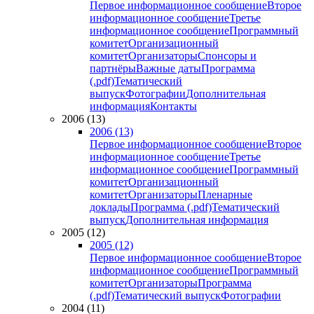
Первое информационное сообщение
Второе
информационное сообщение
Третье
информационное сообщение
Программный
комитет
Организационный
комитет
Организаторы
Спонсоры и
партнёры
Важные даты
Программа
(.pdf)
Тематический
выпуск
Фотографии
Дополнительная
информация
Контакты
2006 (13)
2006 (13)
Первое информационное сообщение
Второе
информационное сообщение
Третье
информационное сообщение
Программный
комитет
Организационный
комитет
Организаторы
Пленарные
доклады
Программа (.pdf)
Тематический
выпуск
Дополнительная информация
2005 (12)
2005 (12)
Первое информационное сообщение
Второе
информационное сообщение
Программный
комитет
Организаторы
Программа
(.pdf)
Тематический выпуск
Фотографии
2004 (11)