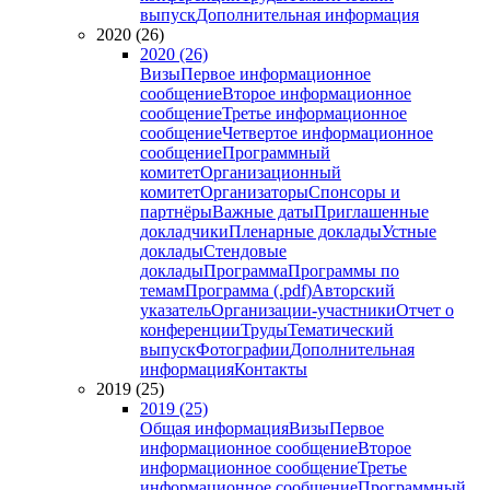
выпуск
Дополнительная информация
2020 (26)
2020 (26)
Визы
Первое информационное
сообщение
Второе информационное
сообщение
Третье информационное
сообщение
Четвертое информационное
сообщение
Программный
комитет
Организационный
комитет
Организаторы
Спонсоры и
партнёры
Важные даты
Приглашенные
докладчики
Пленарные доклады
Устные
доклады
Стендовые
доклады
Программа
Программы по
темам
Программа (.pdf)
Авторский
указатель
Организации-участники
Отчет о
конференции
Труды
Тематический
выпуск
Фотографии
Дополнительная
информация
Контакты
2019 (25)
2019 (25)
Общая информация
Визы
Первое
информационное сообщение
Второе
информационное сообщение
Третье
информационное сообщение
Программный