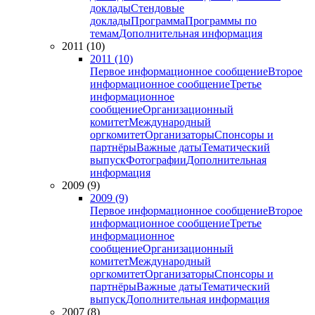
доклады
Стендовые
доклады
Программа
Программы по
темам
Дополнительная информация
2011 (10)
2011 (10)
Первое информационное сообщение
Второе
информационное сообщение
Третье
информационное
сообщение
Организационный
комитет
Международный
оргкомитет
Организаторы
Спонсоры и
партнёры
Важные даты
Тематический
выпуск
Фотографии
Дополнительная
информация
2009 (9)
2009 (9)
Первое информационное сообщение
Второе
информационное сообщение
Третье
информационное
сообщение
Организационный
комитет
Международный
оргкомитет
Организаторы
Спонсоры и
партнёры
Важные даты
Тематический
выпуск
Дополнительная информация
2007 (8)