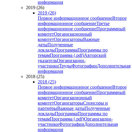
информация
2019 (26)
2019 (26)
Первое информационное сообщение
Второе
информационное сообщение
Третье
информационное сообщение
Программный
комитет
Организационный
комитет
Организаторы
Важные
даты
Полученные
доклады
Программа
Программы по
темам
Программа (.pdf)
Авторский
указатель
Организации-
участники
Труды
Фотографии
Дополнительная
информация
2018 (25)
2018 (25)
Первое информационное сообщение
Второе
информационное сообщение
Программный
комитет
Организационный
комитет
Организаторы
Спонсоры и
партнёры
Важные даты
Полученные
доклады
Программа
Программы по
темам
Программа (.pdf)
Организации-
участники
Фотографии
Дополнительная
информация