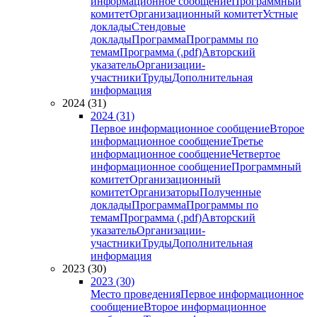
информационное сообщение
Программный
комитет
Организационный комитет
Устные
доклады
Стендовые
доклады
Программа
Программы по
темам
Программа (.pdf)
Авторский
указатель
Организации-
участники
Труды
Дополнительная
информация
2024 (31)
2024 (31)
Первое информационное сообщение
Второе
информационное сообщение
Третье
информационное сообщение
Четвертое
информационное сообщение
Программный
комитет
Организационный
комитет
Организаторы
Полученные
доклады
Программа
Программы по
темам
Программа (.pdf)
Авторский
указатель
Организации-
участники
Труды
Дополнительная
информация
2023 (30)
2023 (30)
Место проведения
Первое информационное
сообщение
Второе информационное