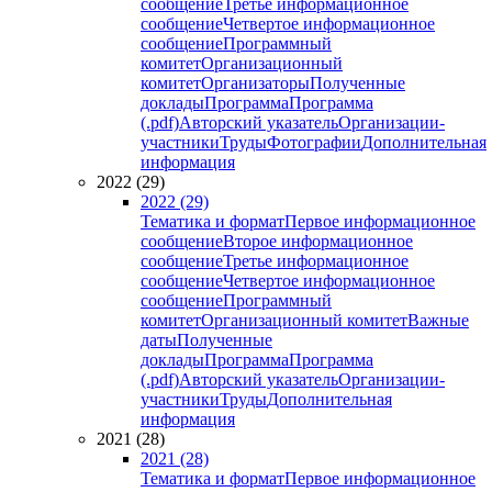
сообщение
Третье информационное
сообщение
Четвертое информационное
сообщение
Программный
комитет
Организационный
комитет
Организаторы
Полученные
доклады
Программа
Программа
(.pdf)
Авторский указатель
Организации-
участники
Труды
Фотографии
Дополнительная
информация
2022 (29)
2022 (29)
Тематика и формат
Первое информационное
сообщение
Второе информационное
сообщение
Третье информационное
сообщение
Четвертое информационное
сообщение
Программный
комитет
Организационный комитет
Важные
даты
Полученные
доклады
Программа
Программа
(.pdf)
Авторский указатель
Организации-
участники
Труды
Дополнительная
информация
2021 (28)
2021 (28)
Тематика и формат
Первое информационное