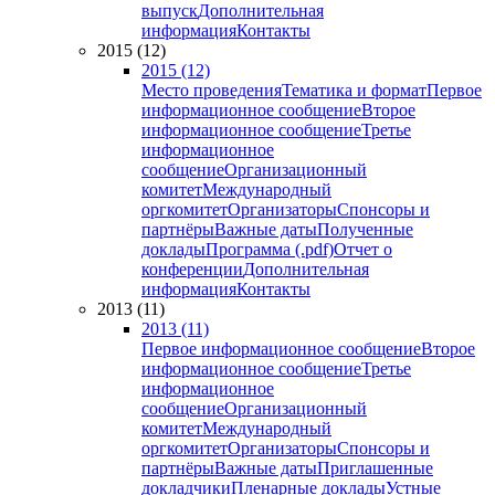
выпуск
Дополнительная
информация
Контакты
2015 (12)
2015 (12)
Место проведения
Тематика и формат
Первое
информационное сообщение
Второе
информационное сообщение
Третье
информационное
сообщение
Организационный
комитет
Международный
оргкомитет
Организаторы
Спонсоры и
партнёры
Важные даты
Полученные
доклады
Программа (.pdf)
Отчет о
конференции
Дополнительная
информация
Контакты
2013 (11)
2013 (11)
Первое информационное сообщение
Второе
информационное сообщение
Третье
информационное
сообщение
Организационный
комитет
Международный
оргкомитет
Организаторы
Спонсоры и
партнёры
Важные даты
Приглашенные
докладчики
Пленарные доклады
Устные