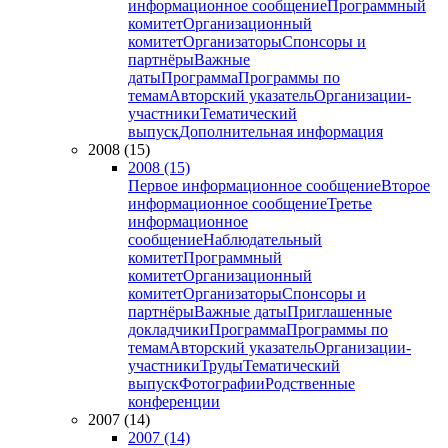
информационное сообщение
Программный
комитет
Организационный
комитет
Организаторы
Спонсоры и
партнёры
Важные
даты
Программа
Программы по
темам
Авторский указатель
Организации-
участники
Тематический
выпуск
Дополнительная информация
2008 (15)
2008 (15)
Первое информационное сообщение
Второе
информационное сообщение
Третье
информационное
сообщение
Наблюдательный
комитет
Программный
комитет
Организационный
комитет
Организаторы
Спонсоры и
партнёры
Важные даты
Приглашенные
докладчики
Программа
Программы по
темам
Авторский указатель
Организации-
участники
Труды
Тематический
выпуск
Фотографии
Родственные
конференции
2007 (14)
2007 (14)