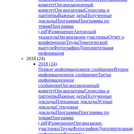
комитет
Организационный
комитет
Организаторы
Спонсоры и
партнёры
Важные даты
Полученные
доклады
Программа
Программы по
темам
Программа
(.pdf)
Размещение
Авторский
указатель
Организации-участники
Отчет о
конференции
Труды
Тематический
выпуск
Фотографии
Дополнительная
информация
2018 (24)
2018 (24)
Первое информационное сообщение
Второе
информационное сообщение
Третье
информационное
сообщение
Организационный
комитет
Организаторы
Спонсоры и
партнёры
Важные даты
Полученные
доклады
Пленарные доклады
Устные
доклады
Стендовые
доклады
Программа
Программы по
темам
Программа
(.pdf)
Размещение
Организации-
участники
Труды
Фотографии
Дополнительная
информация
Контакты