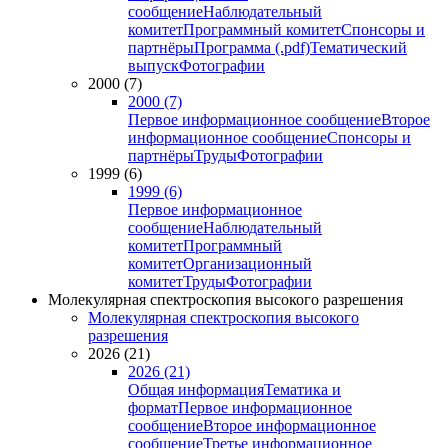
сообщение
Наблюдательный
комитет
Программный комитет
Спонсоры и
партнёры
Программа (.pdf)
Тематический
выпуск
Фотографии
2000 (7)
2000 (7)
Первое информационное сообщение
Второе
информационное сообщение
Спонсоры и
партнёры
Труды
Фотографии
1999 (6)
1999 (6)
Первое информационное
сообщение
Наблюдательный
комитет
Программный
комитет
Организационный
комитет
Труды
Фотографии
Молекулярная спектроскопия высокого разрешения
Молекулярная спектроскопия высокого
разрешения
2026 (21)
2026 (21)
Общая информация
Тематика и
формат
Первое информационное
сообщение
Второе информационное
сообщение
Третье информационное