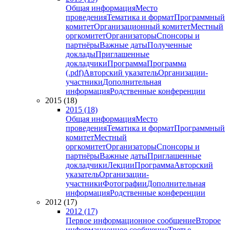
Общая информация
Место
проведения
Тематика и формат
Программный
комитет
Организационный комитет
Местный
оргкомитет
Организаторы
Спонсоры и
партнёры
Важные даты
Полученные
доклады
Приглашенные
докладчики
Программа
Программа
(.pdf)
Авторский указатель
Организации-
участники
Дополнительная
информация
Родственные конференции
2015 (18)
2015 (18)
Общая информация
Место
проведения
Тематика и формат
Программный
комитет
Местный
оргкомитет
Организаторы
Спонсоры и
партнёры
Важные даты
Приглашенные
докладчики
Лекции
Программа
Авторский
указатель
Организации-
участники
Фотографии
Дополнительная
информация
Родственные конференции
2012 (17)
2012 (17)
Первое информационное сообщение
Второе
информационное сообщение
Третье