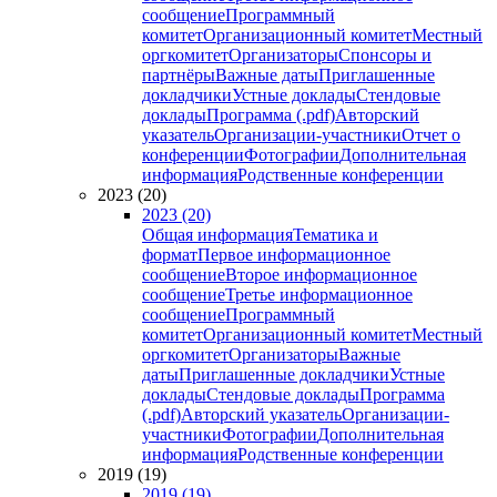
сообщение
Программный
комитет
Организационный комитет
Местный
оргкомитет
Организаторы
Спонсоры и
партнёры
Важные даты
Приглашенные
докладчики
Устные доклады
Стендовые
доклады
Программа (.pdf)
Авторский
указатель
Организации-участники
Отчет о
конференции
Фотографии
Дополнительная
информация
Родственные конференции
2023 (20)
2023 (20)
Общая информация
Тематика и
формат
Первое информационное
сообщение
Второе информационное
сообщение
Третье информационное
сообщение
Программный
комитет
Организационный комитет
Местный
оргкомитет
Организаторы
Важные
даты
Приглашенные докладчики
Устные
доклады
Стендовые доклады
Программа
(.pdf)
Авторский указатель
Организации-
участники
Фотографии
Дополнительная
информация
Родственные конференции
2019 (19)
2019 (19)