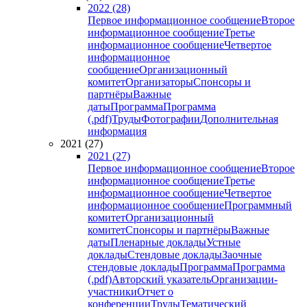
2022 (28)
Первое информационное сообщение
Второе
информационное сообщение
Третье
информационное сообщение
Четвертое
информационное
сообщение
Организационный
комитет
Организаторы
Спонсоры и
партнёры
Важные
даты
Программа
Программа
(.pdf)
Труды
Фотографии
Дополнительная
информация
2021 (27)
2021 (27)
Первое информационное сообщение
Второе
информационное сообщение
Третье
информационное сообщение
Четвертое
информационное сообщение
Программный
комитет
Организационный
комитет
Спонсоры и партнёры
Важные
даты
Пленарные доклады
Устные
доклады
Стендовые доклады
Заочные
стендовые доклады
Программа
Программа
(.pdf)
Авторский указатель
Организации-
участники
Отчет о
конференции
Труды
Тематический