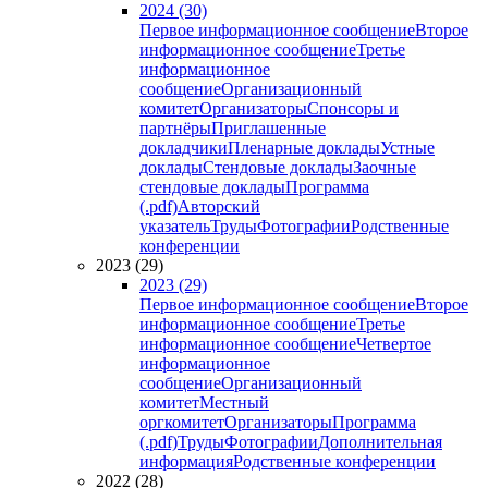
2024 (30)
Первое информационное сообщение
Второе
информационное сообщение
Третье
информационное
сообщение
Организационный
комитет
Организаторы
Спонсоры и
партнёры
Приглашенные
докладчики
Пленарные доклады
Устные
доклады
Стендовые доклады
Заочные
стендовые доклады
Программа
(.pdf)
Авторский
указатель
Труды
Фотографии
Родственные
конференции
2023 (29)
2023 (29)
Первое информационное сообщение
Второе
информационное сообщение
Третье
информационное сообщение
Четвертое
информационное
сообщение
Организационный
комитет
Местный
оргкомитет
Организаторы
Программа
(.pdf)
Труды
Фотографии
Дополнительная
информация
Родственные конференции
2022 (28)