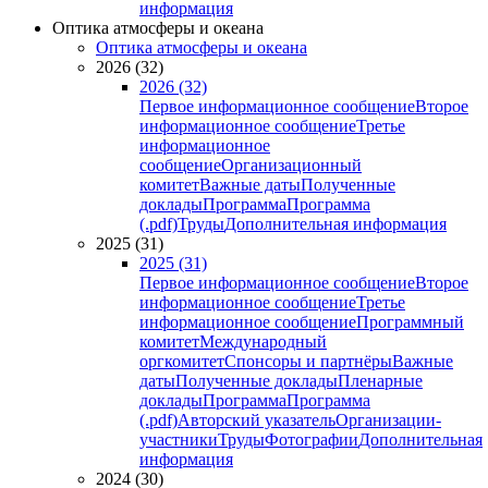
информация
Оптика атмосферы и океана
Оптика атмосферы и океана
2026 (32)
2026 (32)
Первое информационное сообщение
Второе
информационное сообщение
Третье
информационное
сообщение
Организационный
комитет
Важные даты
Полученные
доклады
Программа
Программа
(.pdf)
Труды
Дополнительная информация
2025 (31)
2025 (31)
Первое информационное сообщение
Второе
информационное сообщение
Третье
информационное сообщение
Программный
комитет
Международный
оргкомитет
Спонсоры и партнёры
Важные
даты
Полученные доклады
Пленарные
доклады
Программа
Программа
(.pdf)
Авторский указатель
Организации-
участники
Труды
Фотографии
Дополнительная
информация
2024 (30)