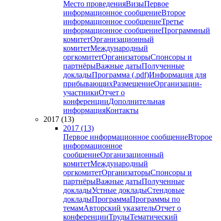
Место проведения
Визы
Первое
информационное сообщение
Второе
информационное сообщение
Третье
информационное сообщение
Программный
комитет
Организационный
комитет
Международный
оргкомитет
Организаторы
Спонсоры и
партнёры
Важные даты
Полученные
доклады
Программа (.pdf)
Информация для
прибывающих
Размещение
Организации-
участники
Отчет о
конференции
Дополнительная
информация
Контакты
2017 (13)
2017 (13)
Первое информационное сообщение
Второе
информационное
сообщение
Организационный
комитет
Международный
оргкомитет
Организаторы
Спонсоры и
партнёры
Важные даты
Полученные
доклады
Устные доклады
Стендовые
доклады
Программа
Программы по
темам
Авторский указатель
Отчет о
конференции
Труды
Тематический