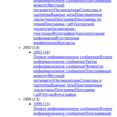
информационное сообщение
Программный
комитет
Местный
оргкомитет
Организаторы
Спонсоры и
партнёры
Важные даты
Приглашенные
докладчики
Программа
Программы по
темам
Программа (.pdf)
Авторский
указатель
Организации-
участники
Фотографии
Дополнительная
информация
Родственные
конференции
Контакты
2003 (14)
2003 (14)
Первое информационное сообщение
Второе
информационное сообщение
Третье
информационное сообщение
Четвертое
информационное сообщение
Программный
комитет
Местный
оргкомитет
Организаторы
Спонсоры и
партнёры
Важные даты
Приглашенные
докладчики
Программа
Программа
(.pdf)
Труды
Фотографии
1999 (13)
1999 (13)
Первое информационное сообщение
Второе
информационное сообщение
Программный