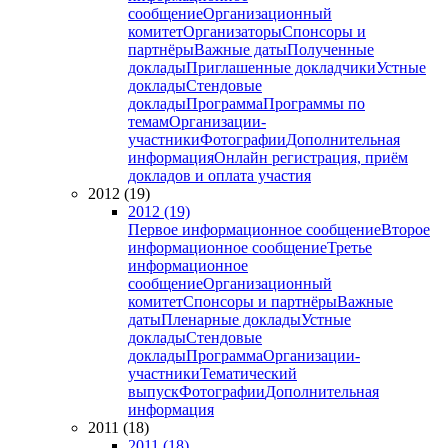
сообщение
Организационный
комитет
Организаторы
Спонсоры и
партнёры
Важные даты
Полученные
доклады
Приглашенные докладчики
Устные
доклады
Стендовые
доклады
Программа
Программы по
темам
Организации-
участники
Фотографии
Дополнительная
информация
Онлайн регистрация, приём
докладов и оплата участия
2012 (19)
2012 (19)
Первое информационное сообщение
Второе
информационное сообщение
Третье
информационное
сообщение
Организационный
комитет
Спонсоры и партнёры
Важные
даты
Пленарные доклады
Устные
доклады
Стендовые
доклады
Программа
Организации-
участники
Тематический
выпуск
Фотографии
Дополнительная
информация
2011 (18)
2011 (18)