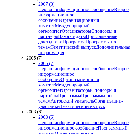
2007 (8)
Первое информационное сообщение
Второе
информационное
сообщение
Организационный
комитет
Международный
оргкомитет
Организаторы
Спонсоры и
партнёры
Важные даты
Приглашенные
докладчики
Программа
Программы по
темам
Тематический выпуск
Дополнительная
информация
2005 (7)
2005 (7)
Первое информационное сообщение
Второе
информационное
сообщение
Организационный
комитет
Международный
оргкомитет
Организаторы
Спонсоры и
партнёры
Программа
Программы по
темам
Авторский указатель
Организации-
участники
Тематический выпуск
2003 (6)
2003 (6)
Первое информационное сообщение
Второе
информационное сообщение
Программный
комитет
Организационный