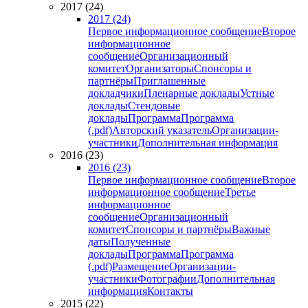
2017 (24)
2017 (24)
Первое информационное сообщение
Второе
информационное
сообщение
Организационный
комитет
Организаторы
Спонсоры и
партнёры
Приглашенные
докладчики
Пленарные доклады
Устные
доклады
Стендовые
доклады
Программа
Программа
(.pdf)
Авторский указатель
Организации-
участники
Дополнительная информация
2016 (23)
2016 (23)
Первое информационное сообщение
Второе
информационное сообщение
Третье
информационное
сообщение
Организационный
комитет
Спонсоры и партнёры
Важные
даты
Полученные
доклады
Программа
Программа
(.pdf)
Размещение
Организации-
участники
Фотографии
Дополнительная
информация
Контакты
2015 (22)