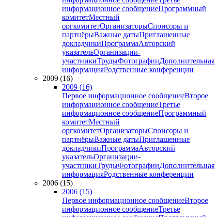
информационное сообщение
Программный
комитет
Местный
оргкомитет
Организаторы
Спонсоры и
партнёры
Важные даты
Приглашенные
докладчики
Программа
Авторский
указатель
Организации-
участники
Труды
Фотографии
Дополнительная
информация
Родственные конференции
2009 (16)
2009 (16)
Первое информационное сообщение
Второе
информационное сообщение
Третье
информационное сообщение
Программный
комитет
Местный
оргкомитет
Организаторы
Спонсоры и
партнёры
Важные даты
Приглашенные
докладчики
Программа
Авторский
указатель
Организации-
участники
Труды
Фотографии
Дополнительная
информация
Родственные конференции
2006 (15)
2006 (15)
Первое информационное сообщение
Второе
информационное сообщение
Третье