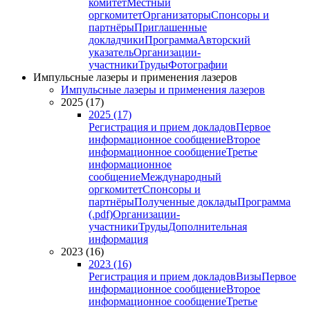
комитет
Местный
оргкомитет
Организаторы
Спонсоры и
партнёры
Приглашенные
докладчики
Программа
Авторский
указатель
Организации-
участники
Труды
Фотографии
Импульсные лазеры и применения лазеров
Импульсные лазеры и применения лазеров
2025 (17)
2025 (17)
Регистрация и прием докладов
Первое
информационное сообщение
Второе
информационное сообщение
Третье
информационное
сообщение
Международный
оргкомитет
Спонсоры и
партнёры
Полученные доклады
Программа
(.pdf)
Организации-
участники
Труды
Дополнительная
информация
2023 (16)
2023 (16)
Регистрация и прием докладов
Визы
Первое
информационное сообщение
Второе
информационное сообщение
Третье