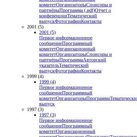
комитет
Организаторы
Спонсоры и
партнёры
Программа (.pdf)
Отчет о
конференции
Тематический
выпуск
Фотографии
Контакты
2001 (5)
2001 (5)
Первое информационное
сообщение
Программный
комитет
Организационный
комитет
Организаторы
Спонсоры и
партнёры
Программа
Авторский
указатель
Тематический
выпуск
Фотографии
Контакты
1999 (4)
1999 (4)
Первое информационное
сообщение
Программный
комитет
Организаторы
Программа
Тематически
выпуск
1997 (3)
1997 (3)
Первое информационное
сообщение
Программный
комитет
Организационный
комитет
Организаторы
Программа
Тематически