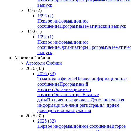
выпуск
1995 (2)
1995 (2)
Первое информационное
сообщение
Программа
Тематический выпуск
1992 (1)
1992 (1)
Первое информационное
сообщение
Организаторы
Программа
Тематиче
выпуск
Аэрозоли Сибири
Аэрозоли Сибири
2026 (33)
2026 (33)
Тематика и формат
Первое информационное
сообщение
Программный
комитет
Организационный
комитет
Организаторы
Важные
даты
Полученные доклады
Дополнительная
информация
Онлайн регистрация, приём
докладов и оплата участия
2025 (32)
2025 (32)
Первое информационное сообщение
Второе