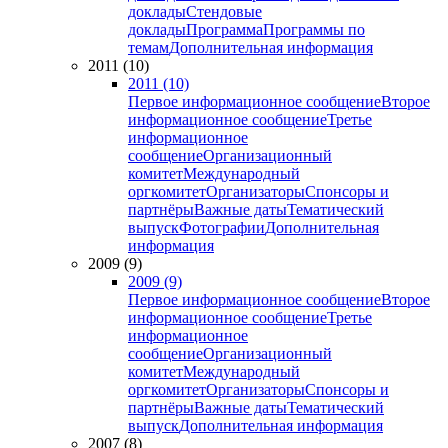
доклады
Стендовые
доклады
Программа
Программы по
темам
Дополнительная информация
2011 (10)
2011 (10)
Первое информационное сообщение
Второе
информационное сообщение
Третье
информационное
сообщение
Организационный
комитет
Международный
оргкомитет
Организаторы
Спонсоры и
партнёры
Важные даты
Тематический
выпуск
Фотографии
Дополнительная
информация
2009 (9)
2009 (9)
Первое информационное сообщение
Второе
информационное сообщение
Третье
информационное
сообщение
Организационный
комитет
Международный
оргкомитет
Организаторы
Спонсоры и
партнёры
Важные даты
Тематический
выпуск
Дополнительная информация
2007 (8)