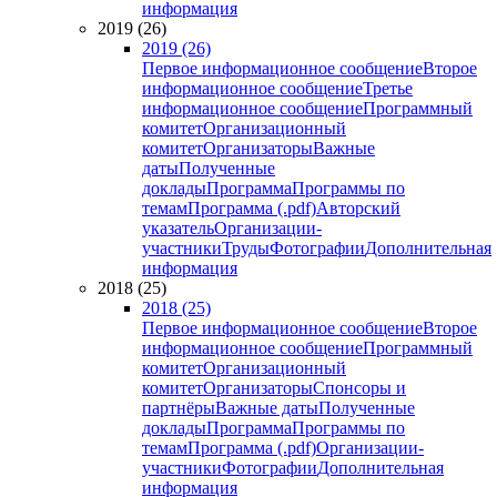
информация
2019 (26)
2019 (26)
Первое информационное сообщение
Второе
информационное сообщение
Третье
информационное сообщение
Программный
комитет
Организационный
комитет
Организаторы
Важные
даты
Полученные
доклады
Программа
Программы по
темам
Программа (.pdf)
Авторский
указатель
Организации-
участники
Труды
Фотографии
Дополнительная
информация
2018 (25)
2018 (25)
Первое информационное сообщение
Второе
информационное сообщение
Программный
комитет
Организационный
комитет
Организаторы
Спонсоры и
партнёры
Важные даты
Полученные
доклады
Программа
Программы по
темам
Программа (.pdf)
Организации-
участники
Фотографии
Дополнительная
информация