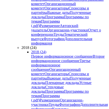
комитет
Организационный
комитет
Организаторы
Спонсоры и
партнёры
Важные даты
Полученные
доклады
Программа
Программы по
темам
Программа
(.pdf)
Размещение
Авторский
указатель
Организации-участники
Отчет о
конференции
Труды
Тематический
выпуск
Фотографии
Дополнительная
информация
2018 (24)
2018 (24)
Первое информационное сообщение
Второе
информационное сообщение
Третье
информационное
сообщение
Организационный
комитет
Организаторы
Спонсоры и
партнёры
Важные даты
Полученные
доклады
Пленарные доклады
Устные
доклады
Стендовые
доклады
Программа
Программы по
темам
Программа
(.pdf)
Размещение
Организации-
участники
Труды
Фотографии
Дополнительная
информация
Контакты