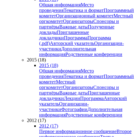
Общая информация
Место
проведения
Тематика и формат
Программный
комитет
Организационный комитет
Местный
оргкомитет
Организаторы
Спонсоры и
партнёры
Важные даты
Полученные
доклады
Приглашенные
докладчики
Программа
Программа
(.pdf)
Авторский указатель
Организации-
участники
Дополнительная
информация
Родственные конференции
2015 (18)
2015 (18)
Общая информация
Место
проведения
Тематика и формат
Программный
комитет
Местный
оргкомитет
Организаторы
Спонсоры и
партнёры
Важные даты
Приглашенные
докладчики
Лекции
Программа
Авторский
указатель
Организации-
участники
Фотографии
Дополнительная
информация
Родственные конференции
2012 (17)
2012 (17)
Первое информационное сообщение
Второе
информационное сообщение
Третье