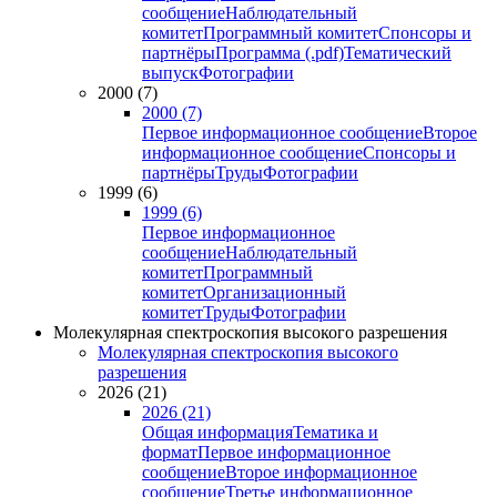
сообщение
Наблюдательный
комитет
Программный комитет
Спонсоры и
партнёры
Программа (.pdf)
Тематический
выпуск
Фотографии
2000 (7)
2000 (7)
Первое информационное сообщение
Второе
информационное сообщение
Спонсоры и
партнёры
Труды
Фотографии
1999 (6)
1999 (6)
Первое информационное
сообщение
Наблюдательный
комитет
Программный
комитет
Организационный
комитет
Труды
Фотографии
Молекулярная спектроскопия высокого разрешения
Молекулярная спектроскопия высокого
разрешения
2026 (21)
2026 (21)
Общая информация
Тематика и
формат
Первое информационное
сообщение
Второе информационное
сообщение
Третье информационное