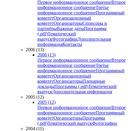
Первое информационное сообщение
Второе
информационное сообщение
Третье
информационное сообщение
Программный
комитет
Организационный
комитет
Организаторы
Спонсоры и
партнёры
Важные даты
Программа
(.pdf)
Тематический
выпуск
Фотографии
Дополнительная
информация
Контакты
2006 (13)
2006 (13)
Первое информационное сообщение
Второе
информационное сообщение
Третье
информационное сообщение
Программный
комитет
Организационный
комитет
Организаторы
Пленарные
доклады
Программа (.pdf)
Тематический
выпуск
Дополнительная информация
2005 (12)
2005 (12)
Первое информационное сообщение
Второе
информационное сообщение
Программный
комитет
Организаторы
Программа
(.pdf)
Тематический выпуск
Фотографии
2004 (11)