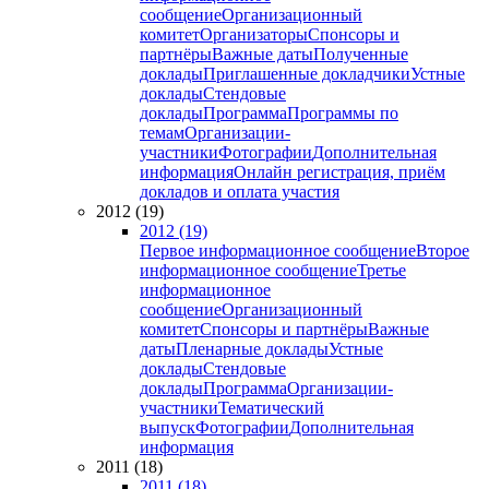
сообщение
Организационный
комитет
Организаторы
Спонсоры и
партнёры
Важные даты
Полученные
доклады
Приглашенные докладчики
Устные
доклады
Стендовые
доклады
Программа
Программы по
темам
Организации-
участники
Фотографии
Дополнительная
информация
Онлайн регистрация, приём
докладов и оплата участия
2012 (19)
2012 (19)
Первое информационное сообщение
Второе
информационное сообщение
Третье
информационное
сообщение
Организационный
комитет
Спонсоры и партнёры
Важные
даты
Пленарные доклады
Устные
доклады
Стендовые
доклады
Программа
Организации-
участники
Тематический
выпуск
Фотографии
Дополнительная
информация
2011 (18)
2011 (18)