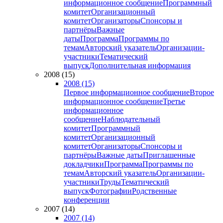
информационное сообщение
Программный
комитет
Организационный
комитет
Организаторы
Спонсоры и
партнёры
Важные
даты
Программа
Программы по
темам
Авторский указатель
Организации-
участники
Тематический
выпуск
Дополнительная информация
2008 (15)
2008 (15)
Первое информационное сообщение
Второе
информационное сообщение
Третье
информационное
сообщение
Наблюдательный
комитет
Программный
комитет
Организационный
комитет
Организаторы
Спонсоры и
партнёры
Важные даты
Приглашенные
докладчики
Программа
Программы по
темам
Авторский указатель
Организации-
участники
Труды
Тематический
выпуск
Фотографии
Родственные
конференции
2007 (14)
2007 (14)