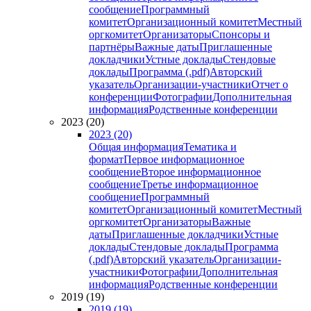
сообщение
Программный
комитет
Организационный комитет
Местный
оргкомитет
Организаторы
Спонсоры и
партнёры
Важные даты
Приглашенные
докладчики
Устные доклады
Стендовые
доклады
Программа (.pdf)
Авторский
указатель
Организации-участники
Отчет о
конференции
Фотографии
Дополнительная
информация
Родственные конференции
2023 (20)
2023 (20)
Общая информация
Тематика и
формат
Первое информационное
сообщение
Второе информационное
сообщение
Третье информационное
сообщение
Программный
комитет
Организационный комитет
Местный
оргкомитет
Организаторы
Важные
даты
Приглашенные докладчики
Устные
доклады
Стендовые доклады
Программа
(.pdf)
Авторский указатель
Организации-
участники
Фотографии
Дополнительная
информация
Родственные конференции
2019 (19)
2019 (19)