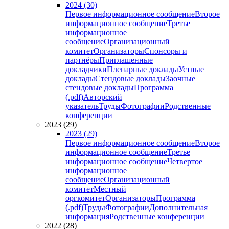
2024 (30)
Первое информационное сообщение
Второе
информационное сообщение
Третье
информационное
сообщение
Организационный
комитет
Организаторы
Спонсоры и
партнёры
Приглашенные
докладчики
Пленарные доклады
Устные
доклады
Стендовые доклады
Заочные
стендовые доклады
Программа
(.pdf)
Авторский
указатель
Труды
Фотографии
Родственные
конференции
2023 (29)
2023 (29)
Первое информационное сообщение
Второе
информационное сообщение
Третье
информационное сообщение
Четвертое
информационное
сообщение
Организационный
комитет
Местный
оргкомитет
Организаторы
Программа
(.pdf)
Труды
Фотографии
Дополнительная
информация
Родственные конференции
2022 (28)