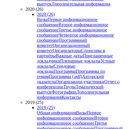
выпуск
Дополнительная информация
2020 (26)
2020 (26)
Визы
Первое информационное
сообщение
Второе информационное
сообщение
Третье информационное
сообщение
Четвертое информационное
сообщение
Программный
комитет
Организационный
комитет
Организаторы
Спонсоры и
партнёры
Важные даты
Приглашенные
докладчики
Пленарные доклады
Устные
доклады
Стендовые
доклады
Программа
Программы по
темам
Программа (.pdf)
Авторский
указатель
Организации-участники
Отчет о
конференции
Труды
Тематический
выпуск
Фотографии
Дополнительная
информация
Контакты
2019 (25)
2019 (25)
Общая информация
Визы
Первое
информационное сообщение
Второе
информационное сообщение
Третье
информационное сообщение
Программный