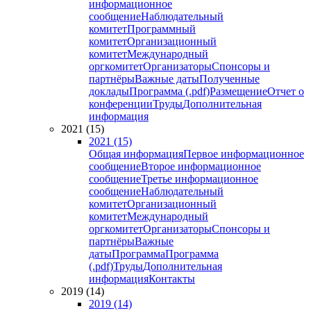
информационное
сообщение
Наблюдательный
комитет
Программный
комитет
Организационный
комитет
Международный
оргкомитет
Организаторы
Спонсоры и
партнёры
Важные даты
Полученные
доклады
Программа (.pdf)
Размещение
Отчет о
конференции
Труды
Дополнительная
информация
2021 (15)
2021 (15)
Общая информация
Первое информационное
сообщение
Второе информационное
сообщение
Третье информационное
сообщение
Наблюдательный
комитет
Организационный
комитет
Международный
оргкомитет
Организаторы
Спонсоры и
партнёры
Важные
даты
Программа
Программа
(.pdf)
Труды
Дополнительная
информация
Контакты
2019 (14)
2019 (14)