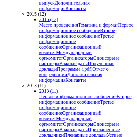
выпуск
Дополнительная
информация
Контакты
2015 (12)
2015 (12)
Место проведения
Тематика и формат
Первое
информационное сообщение
Второе
информационное сообщение
Третье
информационное
сообщение
Организационный
комитет
Международный
оргкомитет
Организаторы
Спонсоры и
партнёры
Важные даты
Полученные
доклады
Программа (.pdf)
Отчет о
конференции
Дополнительная
информация
Контакты
2013 (11)
2013 (11)
Первое информационное сообщение
Второе
информационное сообщение
Третье
информационное
сообщение
Организационный
комитет
Международный
оргкомитет
Организаторы
Спонсоры и
партнёры
Важные даты
Приглашенные
докладчики
Пленарные доклады
Устные