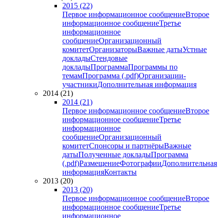
2015 (22)
Первое информационное сообщение
Второе
информационное сообщение
Третье
информационное
сообщение
Организационный
комитет
Организаторы
Важные даты
Устные
доклады
Стендовые
доклады
Программа
Программы по
темам
Программа (.pdf)
Организации-
участники
Дополнительная информация
2014 (21)
2014 (21)
Первое информационное сообщение
Второе
информационное сообщение
Третье
информационное
сообщение
Организационный
комитет
Спонсоры и партнёры
Важные
даты
Полученные доклады
Программа
(.pdf)
Размещение
Фотографии
Дополнительная
информация
Контакты
2013 (20)
2013 (20)
Первое информационное сообщение
Второе
информационное сообщение
Третье
информационное