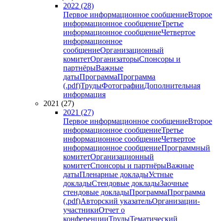
2022 (28)
Первое информационное сообщение
Второе
информационное сообщение
Третье
информационное сообщение
Четвертое
информационное
сообщение
Организационный
комитет
Организаторы
Спонсоры и
партнёры
Важные
даты
Программа
Программа
(.pdf)
Труды
Фотографии
Дополнительная
информация
2021 (27)
2021 (27)
Первое информационное сообщение
Второе
информационное сообщение
Третье
информационное сообщение
Четвертое
информационное сообщение
Программный
комитет
Организационный
комитет
Спонсоры и партнёры
Важные
даты
Пленарные доклады
Устные
доклады
Стендовые доклады
Заочные
стендовые доклады
Программа
Программа
(.pdf)
Авторский указатель
Организации-
участники
Отчет о
конференции
Труды
Тематический