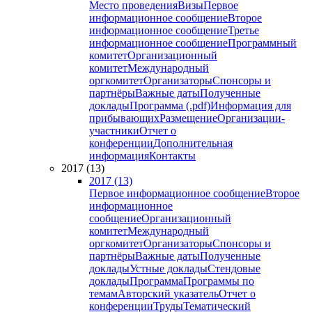
Место проведения
Визы
Первое
информационное сообщение
Второе
информационное сообщение
Третье
информационное сообщение
Программный
комитет
Организационный
комитет
Международный
оргкомитет
Организаторы
Спонсоры и
партнёры
Важные даты
Полученные
доклады
Программа (.pdf)
Информация для
прибывающих
Размещение
Организации-
участники
Отчет о
конференции
Дополнительная
информация
Контакты
2017 (13)
2017 (13)
Первое информационное сообщение
Второе
информационное
сообщение
Организационный
комитет
Международный
оргкомитет
Организаторы
Спонсоры и
партнёры
Важные даты
Полученные
доклады
Устные доклады
Стендовые
доклады
Программа
Программы по
темам
Авторский указатель
Отчет о
конференции
Труды
Тематический