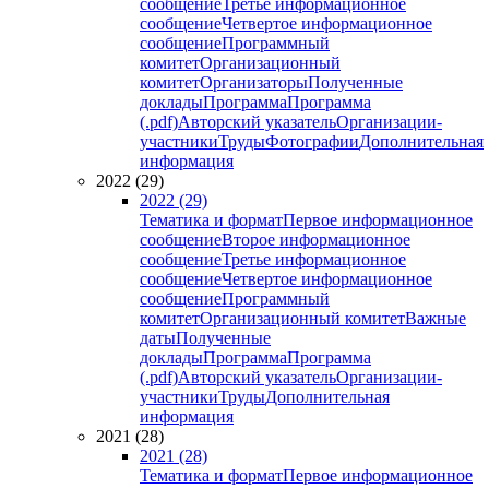
сообщение
Третье информационное
сообщение
Четвертое информационное
сообщение
Программный
комитет
Организационный
комитет
Организаторы
Полученные
доклады
Программа
Программа
(.pdf)
Авторский указатель
Организации-
участники
Труды
Фотографии
Дополнительная
информация
2022 (29)
2022 (29)
Тематика и формат
Первое информационное
сообщение
Второе информационное
сообщение
Третье информационное
сообщение
Четвертое информационное
сообщение
Программный
комитет
Организационный комитет
Важные
даты
Полученные
доклады
Программа
Программа
(.pdf)
Авторский указатель
Организации-
участники
Труды
Дополнительная
информация
2021 (28)
2021 (28)
Тематика и формат
Первое информационное