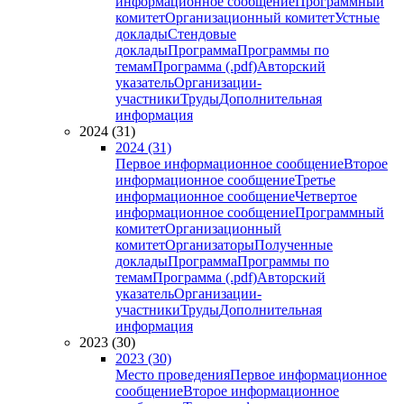
информационное сообщение
Программный
комитет
Организационный комитет
Устные
доклады
Стендовые
доклады
Программа
Программы по
темам
Программа (.pdf)
Авторский
указатель
Организации-
участники
Труды
Дополнительная
информация
2024 (31)
2024 (31)
Первое информационное сообщение
Второе
информационное сообщение
Третье
информационное сообщение
Четвертое
информационное сообщение
Программный
комитет
Организационный
комитет
Организаторы
Полученные
доклады
Программа
Программы по
темам
Программа (.pdf)
Авторский
указатель
Организации-
участники
Труды
Дополнительная
информация
2023 (30)
2023 (30)
Место проведения
Первое информационное
сообщение
Второе информационное