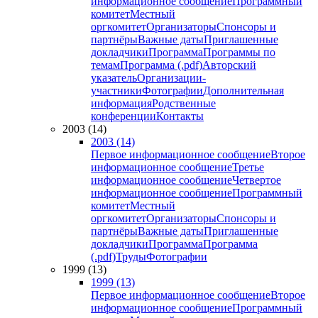
информационное сообщение
Программный
комитет
Местный
оргкомитет
Организаторы
Спонсоры и
партнёры
Важные даты
Приглашенные
докладчики
Программа
Программы по
темам
Программа (.pdf)
Авторский
указатель
Организации-
участники
Фотографии
Дополнительная
информация
Родственные
конференции
Контакты
2003 (14)
2003 (14)
Первое информационное сообщение
Второе
информационное сообщение
Третье
информационное сообщение
Четвертое
информационное сообщение
Программный
комитет
Местный
оргкомитет
Организаторы
Спонсоры и
партнёры
Важные даты
Приглашенные
докладчики
Программа
Программа
(.pdf)
Труды
Фотографии
1999 (13)
1999 (13)
Первое информационное сообщение
Второе
информационное сообщение
Программный