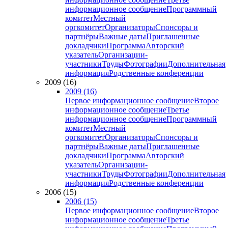
информационное сообщение
Программный
комитет
Местный
оргкомитет
Организаторы
Спонсоры и
партнёры
Важные даты
Приглашенные
докладчики
Программа
Авторский
указатель
Организации-
участники
Труды
Фотографии
Дополнительная
информация
Родственные конференции
2009 (16)
2009 (16)
Первое информационное сообщение
Второе
информационное сообщение
Третье
информационное сообщение
Программный
комитет
Местный
оргкомитет
Организаторы
Спонсоры и
партнёры
Важные даты
Приглашенные
докладчики
Программа
Авторский
указатель
Организации-
участники
Труды
Фотографии
Дополнительная
информация
Родственные конференции
2006 (15)
2006 (15)
Первое информационное сообщение
Второе
информационное сообщение
Третье