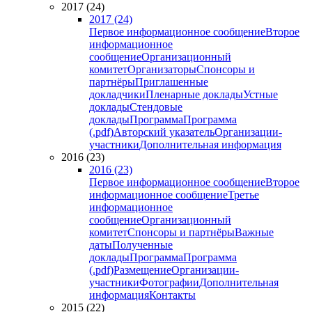
2017 (24)
2017 (24)
Первое информационное сообщение
Второе
информационное
сообщение
Организационный
комитет
Организаторы
Спонсоры и
партнёры
Приглашенные
докладчики
Пленарные доклады
Устные
доклады
Стендовые
доклады
Программа
Программа
(.pdf)
Авторский указатель
Организации-
участники
Дополнительная информация
2016 (23)
2016 (23)
Первое информационное сообщение
Второе
информационное сообщение
Третье
информационное
сообщение
Организационный
комитет
Спонсоры и партнёры
Важные
даты
Полученные
доклады
Программа
Программа
(.pdf)
Размещение
Организации-
участники
Фотографии
Дополнительная
информация
Контакты
2015 (22)