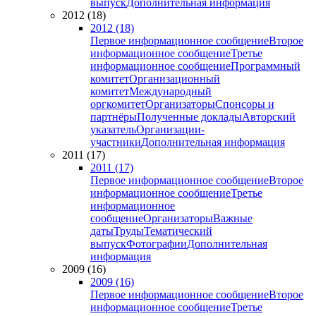
выпуск
Дополнительная информация
2012 (18)
2012 (18)
Первое информационное сообщение
Второе
информационное сообщение
Третье
информационное сообщение
Программный
комитет
Организационный
комитет
Международный
оргкомитет
Организаторы
Спонсоры и
партнёры
Полученные доклады
Авторский
указатель
Организации-
участники
Дополнительная информация
2011 (17)
2011 (17)
Первое информационное сообщение
Второе
информационное сообщение
Третье
информационное
сообщение
Организаторы
Важные
даты
Труды
Тематический
выпуск
Фотографии
Дополнительная
информация
2009 (16)
2009 (16)
Первое информационное сообщение
Второе
информационное сообщение
Третье