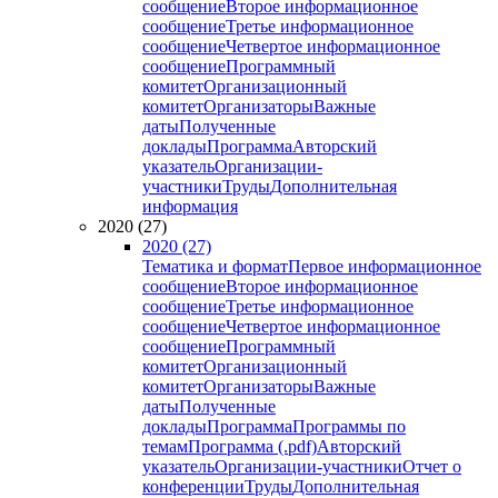
сообщение
Второе информационное
сообщение
Третье информационное
сообщение
Четвертое информационное
сообщение
Программный
комитет
Организационный
комитет
Организаторы
Важные
даты
Полученные
доклады
Программа
Авторский
указатель
Организации-
участники
Труды
Дополнительная
информация
2020 (27)
2020 (27)
Тематика и формат
Первое информационное
сообщение
Второе информационное
сообщение
Третье информационное
сообщение
Четвертое информационное
сообщение
Программный
комитет
Организационный
комитет
Организаторы
Важные
даты
Полученные
доклады
Программа
Программы по
темам
Программа (.pdf)
Авторский
указатель
Организации-участники
Отчет о
конференции
Труды
Дополнительная