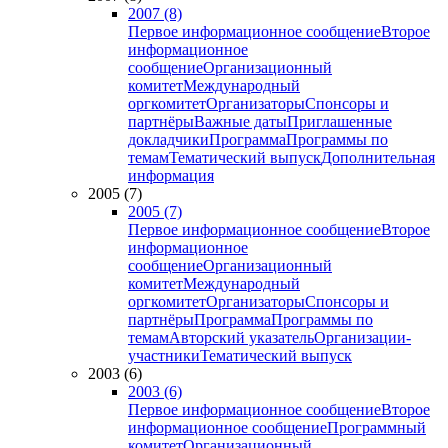
2007 (8)
Первое информационное сообщение
Второе
информационное
сообщение
Организационный
комитет
Международный
оргкомитет
Организаторы
Спонсоры и
партнёры
Важные даты
Приглашенные
докладчики
Программа
Программы по
темам
Тематический выпуск
Дополнительная
информация
2005 (7)
2005 (7)
Первое информационное сообщение
Второе
информационное
сообщение
Организационный
комитет
Международный
оргкомитет
Организаторы
Спонсоры и
партнёры
Программа
Программы по
темам
Авторский указатель
Организации-
участники
Тематический выпуск
2003 (6)
2003 (6)
Первое информационное сообщение
Второе
информационное сообщение
Программный
комитет
Организационный