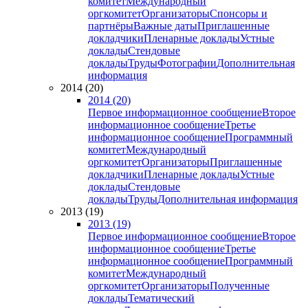
комитет
Международный
оргкомитет
Организаторы
Спонсоры и
партнёры
Важные даты
Приглашенные
докладчики
Пленарные доклады
Устные
доклады
Стендовые
доклады
Труды
Фотографии
Дополнительная
информация
2014 (20)
2014 (20)
Первое информационное сообщение
Второе
информационное сообщение
Третье
информационное сообщение
Программный
комитет
Международный
оргкомитет
Организаторы
Приглашенные
докладчики
Пленарные доклады
Устные
доклады
Стендовые
доклады
Труды
Дополнительная информация
2013 (19)
2013 (19)
Первое информационное сообщение
Второе
информационное сообщение
Третье
информационное сообщение
Программный
комитет
Международный
оргкомитет
Организаторы
Полученные
доклады
Тематический