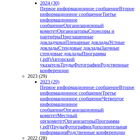
2024 (30)
Первое информационное сообщение
Второе
информационное сообщение
Третье
информационное
сообщение
Организационный
комитет
Организаторы
Спонсоры и
партнёры
Приглашенные
докладчики
Пленарные доклады
Устные
доклады
Стендовые доклады
Заочные
стендовые доклады
Программа
(.pdf)
Авторский
указатель
Труды
Фотографии
Родственные
конференции
2023 (29)
2023 (29)
Первое информационное сообщение
Второе
информационное сообщение
Третье
информационное сообщение
Четвертое
информационное
сообщение
Организационный
комитет
Местный
оргкомитет
Организаторы
Программа
(.pdf)
Труды
Фотографии
Дополнительная
информация
Родственные конференции
2022 (28)