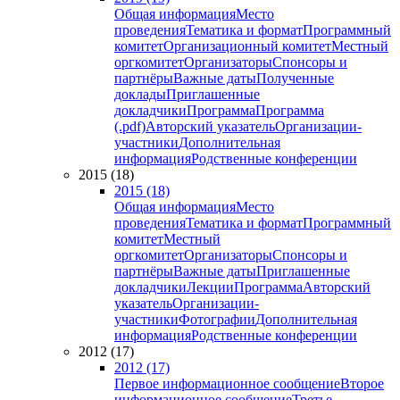
Общая информация
Место
проведения
Тематика и формат
Программный
комитет
Организационный комитет
Местный
оргкомитет
Организаторы
Спонсоры и
партнёры
Важные даты
Полученные
доклады
Приглашенные
докладчики
Программа
Программа
(.pdf)
Авторский указатель
Организации-
участники
Дополнительная
информация
Родственные конференции
2015 (18)
2015 (18)
Общая информация
Место
проведения
Тематика и формат
Программный
комитет
Местный
оргкомитет
Организаторы
Спонсоры и
партнёры
Важные даты
Приглашенные
докладчики
Лекции
Программа
Авторский
указатель
Организации-
участники
Фотографии
Дополнительная
информация
Родственные конференции
2012 (17)
2012 (17)
Первое информационное сообщение
Второе
информационное сообщение
Третье