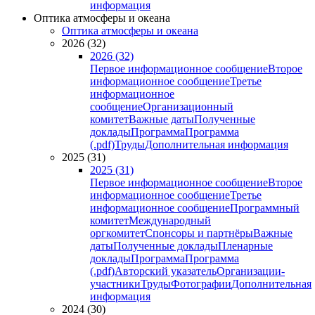
информация
Оптика атмосферы и океана
Оптика атмосферы и океана
2026 (32)
2026 (32)
Первое информационное сообщение
Второе
информационное сообщение
Третье
информационное
сообщение
Организационный
комитет
Важные даты
Полученные
доклады
Программа
Программа
(.pdf)
Труды
Дополнительная информация
2025 (31)
2025 (31)
Первое информационное сообщение
Второе
информационное сообщение
Третье
информационное сообщение
Программный
комитет
Международный
оргкомитет
Спонсоры и партнёры
Важные
даты
Полученные доклады
Пленарные
доклады
Программа
Программа
(.pdf)
Авторский указатель
Организации-
участники
Труды
Фотографии
Дополнительная
информация
2024 (30)