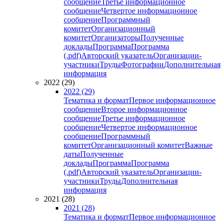
сообщение
Третье информационное
сообщение
Четвертое информационное
сообщение
Программный
комитет
Организационный
комитет
Организаторы
Полученные
доклады
Программа
Программа
(.pdf)
Авторский указатель
Организации-
участники
Труды
Фотографии
Дополнительная
информация
2022 (29)
2022 (29)
Тематика и формат
Первое информационное
сообщение
Второе информационное
сообщение
Третье информационное
сообщение
Четвертое информационное
сообщение
Программный
комитет
Организационный комитет
Важные
даты
Полученные
доклады
Программа
Программа
(.pdf)
Авторский указатель
Организации-
участники
Труды
Дополнительная
информация
2021 (28)
2021 (28)
Тематика и формат
Первое информационное