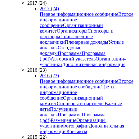
2017 (24)
2017 (24)
Первое информационное сообщение
Второе
информационное
сообщение
Организационный
комитет
Организаторы
Спонсоры и
партнёры
Приглашенные
докладчики
Пленарные доклады
Устные
доклады
Стендовые
доклады
Программа
Программа
(.pdf)
Авторский указатель
Организации-
участники
Дополнительная информация
2016 (23)
2016 (23)
Первое информационное сообщение
Второе
информационное сообщение
Третье
информационное
сообщение
Организационный
комитет
Спонсоры и партнёры
Важные
даты
Полученные
доклады
Программа
Программа
(.pdf)
Размещение
Организации-
участники
Фотографии
Дополнительная
информация
Контакты
2015 (22)