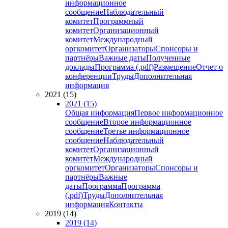
информационное
сообщение
Наблюдательный
комитет
Программный
комитет
Организационный
комитет
Международный
оргкомитет
Организаторы
Спонсоры и
партнёры
Важные даты
Полученные
доклады
Программа (.pdf)
Размещение
Отчет о
конференции
Труды
Дополнительная
информация
2021 (15)
2021 (15)
Общая информация
Первое информационное
сообщение
Второе информационное
сообщение
Третье информационное
сообщение
Наблюдательный
комитет
Организационный
комитет
Международный
оргкомитет
Организаторы
Спонсоры и
партнёры
Важные
даты
Программа
Программа
(.pdf)
Труды
Дополнительная
информация
Контакты
2019 (14)
2019 (14)