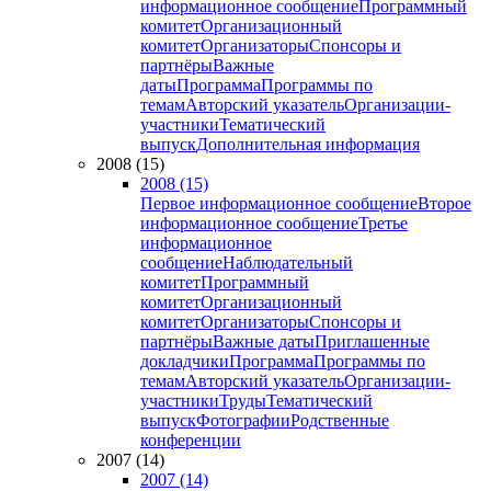
информационное сообщение
Программный
комитет
Организационный
комитет
Организаторы
Спонсоры и
партнёры
Важные
даты
Программа
Программы по
темам
Авторский указатель
Организации-
участники
Тематический
выпуск
Дополнительная информация
2008 (15)
2008 (15)
Первое информационное сообщение
Второе
информационное сообщение
Третье
информационное
сообщение
Наблюдательный
комитет
Программный
комитет
Организационный
комитет
Организаторы
Спонсоры и
партнёры
Важные даты
Приглашенные
докладчики
Программа
Программы по
темам
Авторский указатель
Организации-
участники
Труды
Тематический
выпуск
Фотографии
Родственные
конференции
2007 (14)
2007 (14)