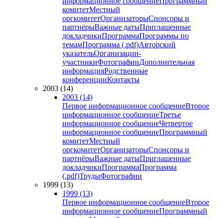
информационное сообщение
Программный
комитет
Местный
оргкомитет
Организаторы
Спонсоры и
партнёры
Важные даты
Приглашенные
докладчики
Программа
Программы по
темам
Программа (.pdf)
Авторский
указатель
Организации-
участники
Фотографии
Дополнительная
информация
Родственные
конференции
Контакты
2003 (14)
2003 (14)
Первое информационное сообщение
Второе
информационное сообщение
Третье
информационное сообщение
Четвертое
информационное сообщение
Программный
комитет
Местный
оргкомитет
Организаторы
Спонсоры и
партнёры
Важные даты
Приглашенные
докладчики
Программа
Программа
(.pdf)
Труды
Фотографии
1999 (13)
1999 (13)
Первое информационное сообщение
Второе
информационное сообщение
Программный