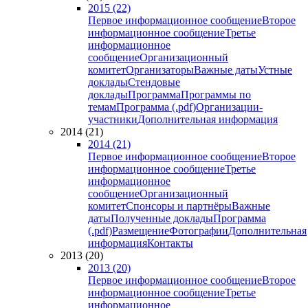
2015 (22)
Первое информационное сообщение
Второе
информационное сообщение
Третье
информационное
сообщение
Организационный
комитет
Организаторы
Важные даты
Устные
доклады
Стендовые
доклады
Программа
Программы по
темам
Программа (.pdf)
Организации-
участники
Дополнительная информация
2014 (21)
2014 (21)
Первое информационное сообщение
Второе
информационное сообщение
Третье
информационное
сообщение
Организационный
комитет
Спонсоры и партнёры
Важные
даты
Полученные доклады
Программа
(.pdf)
Размещение
Фотографии
Дополнительная
информация
Контакты
2013 (20)
2013 (20)
Первое информационное сообщение
Второе
информационное сообщение
Третье
информационное