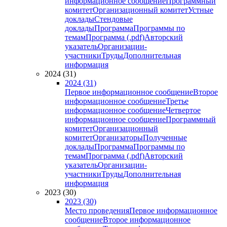
информационное сообщение
Программный
комитет
Организационный комитет
Устные
доклады
Стендовые
доклады
Программа
Программы по
темам
Программа (.pdf)
Авторский
указатель
Организации-
участники
Труды
Дополнительная
информация
2024 (31)
2024 (31)
Первое информационное сообщение
Второе
информационное сообщение
Третье
информационное сообщение
Четвертое
информационное сообщение
Программный
комитет
Организационный
комитет
Организаторы
Полученные
доклады
Программа
Программы по
темам
Программа (.pdf)
Авторский
указатель
Организации-
участники
Труды
Дополнительная
информация
2023 (30)
2023 (30)
Место проведения
Первое информационное
сообщение
Второе информационное