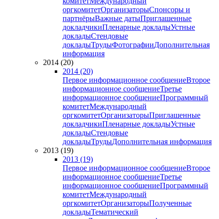
комитет
Международный
оргкомитет
Организаторы
Спонсоры и
партнёры
Важные даты
Приглашенные
докладчики
Пленарные доклады
Устные
доклады
Стендовые
доклады
Труды
Фотографии
Дополнительная
информация
2014 (20)
2014 (20)
Первое информационное сообщение
Второе
информационное сообщение
Третье
информационное сообщение
Программный
комитет
Международный
оргкомитет
Организаторы
Приглашенные
докладчики
Пленарные доклады
Устные
доклады
Стендовые
доклады
Труды
Дополнительная информация
2013 (19)
2013 (19)
Первое информационное сообщение
Второе
информационное сообщение
Третье
информационное сообщение
Программный
комитет
Международный
оргкомитет
Организаторы
Полученные
доклады
Тематический