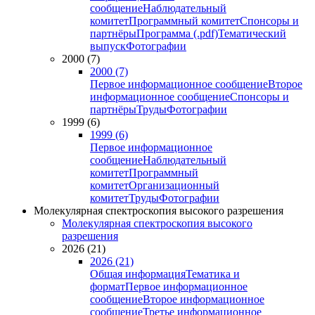
сообщение
Наблюдательный
комитет
Программный комитет
Спонсоры и
партнёры
Программа (.pdf)
Тематический
выпуск
Фотографии
2000 (7)
2000 (7)
Первое информационное сообщение
Второе
информационное сообщение
Спонсоры и
партнёры
Труды
Фотографии
1999 (6)
1999 (6)
Первое информационное
сообщение
Наблюдательный
комитет
Программный
комитет
Организационный
комитет
Труды
Фотографии
Молекулярная спектроскопия высокого разрешения
Молекулярная спектроскопия высокого
разрешения
2026 (21)
2026 (21)
Общая информация
Тематика и
формат
Первое информационное
сообщение
Второе информационное
сообщение
Третье информационное