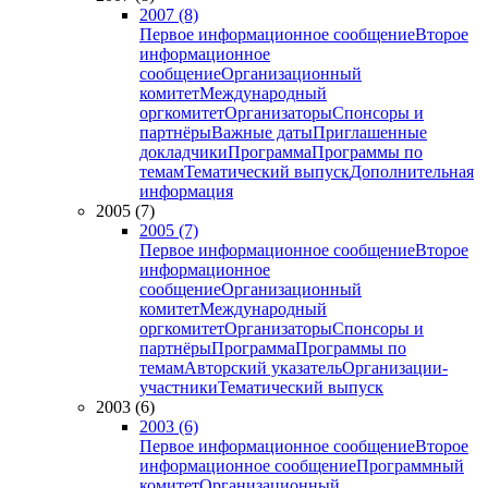
2007 (8)
Первое информационное сообщение
Второе
информационное
сообщение
Организационный
комитет
Международный
оргкомитет
Организаторы
Спонсоры и
партнёры
Важные даты
Приглашенные
докладчики
Программа
Программы по
темам
Тематический выпуск
Дополнительная
информация
2005 (7)
2005 (7)
Первое информационное сообщение
Второе
информационное
сообщение
Организационный
комитет
Международный
оргкомитет
Организаторы
Спонсоры и
партнёры
Программа
Программы по
темам
Авторский указатель
Организации-
участники
Тематический выпуск
2003 (6)
2003 (6)
Первое информационное сообщение
Второе
информационное сообщение
Программный
комитет
Организационный