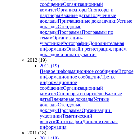
сообщение
Организационный
комитет
Организаторы
Спонсоры и
партнёры
Важные даты
Полученные
доклады
Приглашенные докладчики
Устные
доклады
Стендовые
доклады
Программа
Программы по
темам
Организации-
участники
Фотографии
Дополнительная
информация
Онлайн регистрация, приём
докладов и оплата участия
2012 (19)
2012 (19)
Первое информационное сообщение
Второе
информационное сообщение
Третье
информационное
сообщение
Организационный
комитет
Спонсоры и партнёры
Важные
даты
Пленарные доклады
Устные
доклады
Стендовые
доклады
Программа
Организации-
участники
Тематический
выпуск
Фотографии
Дополнительная
информация
2011 (18)
2011 (18)