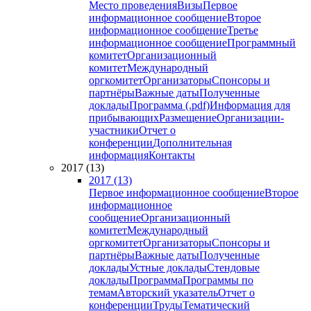
Место проведения
Визы
Первое
информационное сообщение
Второе
информационное сообщение
Третье
информационное сообщение
Программный
комитет
Организационный
комитет
Международный
оргкомитет
Организаторы
Спонсоры и
партнёры
Важные даты
Полученные
доклады
Программа (.pdf)
Информация для
прибывающих
Размещение
Организации-
участники
Отчет о
конференции
Дополнительная
информация
Контакты
2017 (13)
2017 (13)
Первое информационное сообщение
Второе
информационное
сообщение
Организационный
комитет
Международный
оргкомитет
Организаторы
Спонсоры и
партнёры
Важные даты
Полученные
доклады
Устные доклады
Стендовые
доклады
Программа
Программы по
темам
Авторский указатель
Отчет о
конференции
Труды
Тематический