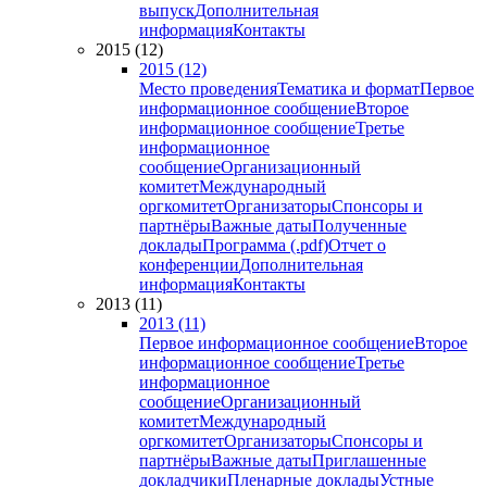
выпуск
Дополнительная
информация
Контакты
2015 (12)
2015 (12)
Место проведения
Тематика и формат
Первое
информационное сообщение
Второе
информационное сообщение
Третье
информационное
сообщение
Организационный
комитет
Международный
оргкомитет
Организаторы
Спонсоры и
партнёры
Важные даты
Полученные
доклады
Программа (.pdf)
Отчет о
конференции
Дополнительная
информация
Контакты
2013 (11)
2013 (11)
Первое информационное сообщение
Второе
информационное сообщение
Третье
информационное
сообщение
Организационный
комитет
Международный
оргкомитет
Организаторы
Спонсоры и
партнёры
Важные даты
Приглашенные
докладчики
Пленарные доклады
Устные