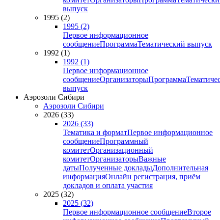
выпуск
1995 (2)
1995 (2)
Первое информационное
сообщение
Программа
Тематический выпуск
1992 (1)
1992 (1)
Первое информационное
сообщение
Организаторы
Программа
Тематиче
выпуск
Аэрозоли Сибири
Аэрозоли Сибири
2026 (33)
2026 (33)
Тематика и формат
Первое информационное
сообщение
Программный
комитет
Организационный
комитет
Организаторы
Важные
даты
Полученные доклады
Дополнительная
информация
Онлайн регистрация, приём
докладов и оплата участия
2025 (32)
2025 (32)
Первое информационное сообщение
Второе