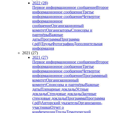
2022 (28)
Первое информационное сообщение
Второе
информационное сообщение
Третье
информационное сообщение
Четвертое
информационное
сообщение
Организационный
комитет
Организаторы
Спонсоры и
партнёры
Важные
даты
Программа
Программа
(.pdf)
Труды
Фотографии
Дополнительная
информация
2021 (27)
2021 (27)
Первое информационное сообщение
Второе
информационное сообщение
Третье
информационное сообщение
Четвертое
информационное сообщение
Программный
комитет
Организационный
комитет
Спонсоры и партнёры
Важные
даты
Пленарные доклады
Устные
доклады
Стендовые доклады
Заочные
стендовые доклады
Программа
Программа
(.pdf)
Авторский указатель
Организации-
участники
Отчет о
конференции
Труды
Тематический