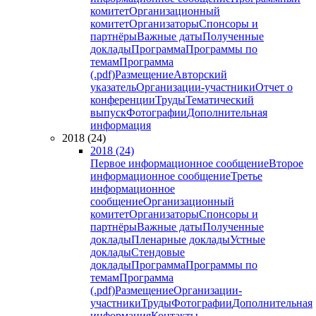
комитет
Организационный
комитет
Организаторы
Спонсоры и
партнёры
Важные даты
Полученные
доклады
Программа
Программы по
темам
Программа
(.pdf)
Размещение
Авторский
указатель
Организации-участники
Отчет о
конференции
Труды
Тематический
выпуск
Фотографии
Дополнительная
информация
2018 (24)
2018 (24)
Первое информационное сообщение
Второе
информационное сообщение
Третье
информационное
сообщение
Организационный
комитет
Организаторы
Спонсоры и
партнёры
Важные даты
Полученные
доклады
Пленарные доклады
Устные
доклады
Стендовые
доклады
Программа
Программы по
темам
Программа
(.pdf)
Размещение
Организации-
участники
Труды
Фотографии
Дополнительная
информация
Контакты