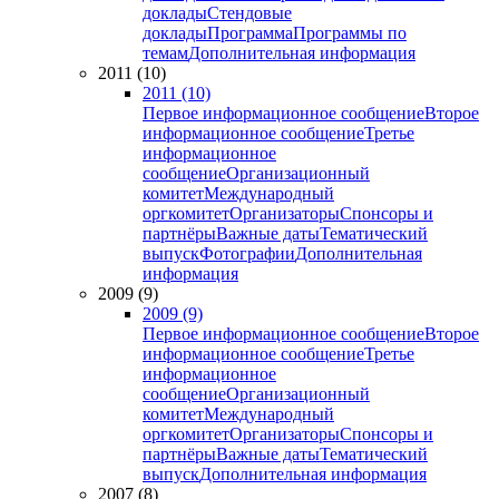
доклады
Стендовые
доклады
Программа
Программы по
темам
Дополнительная информация
2011 (10)
2011 (10)
Первое информационное сообщение
Второе
информационное сообщение
Третье
информационное
сообщение
Организационный
комитет
Международный
оргкомитет
Организаторы
Спонсоры и
партнёры
Важные даты
Тематический
выпуск
Фотографии
Дополнительная
информация
2009 (9)
2009 (9)
Первое информационное сообщение
Второе
информационное сообщение
Третье
информационное
сообщение
Организационный
комитет
Международный
оргкомитет
Организаторы
Спонсоры и
партнёры
Важные даты
Тематический
выпуск
Дополнительная информация
2007 (8)