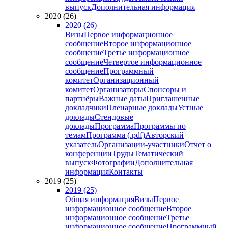
выпуск
Дополнительная информация
2020 (26)
2020 (26)
Визы
Первое информационное
сообщение
Второе информационное
сообщение
Третье информационное
сообщение
Четвертое информационное
сообщение
Программный
комитет
Организационный
комитет
Организаторы
Спонсоры и
партнёры
Важные даты
Приглашенные
докладчики
Пленарные доклады
Устные
доклады
Стендовые
доклады
Программа
Программы по
темам
Программа (.pdf)
Авторский
указатель
Организации-участники
Отчет о
конференции
Труды
Тематический
выпуск
Фотографии
Дополнительная
информация
Контакты
2019 (25)
2019 (25)
Общая информация
Визы
Первое
информационное сообщение
Второе
информационное сообщение
Третье
информационное сообщение
Программный