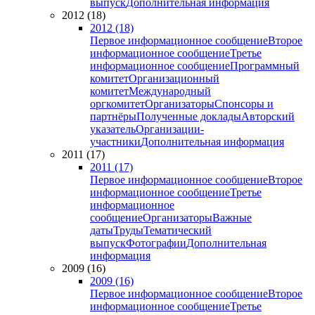
выпуск
Дополнительная информация
2012 (18)
2012 (18)
Первое информационное сообщение
Второе
информационное сообщение
Третье
информационное сообщение
Программный
комитет
Организационный
комитет
Международный
оргкомитет
Организаторы
Спонсоры и
партнёры
Полученные доклады
Авторский
указатель
Организации-
участники
Дополнительная информация
2011 (17)
2011 (17)
Первое информационное сообщение
Второе
информационное сообщение
Третье
информационное
сообщение
Организаторы
Важные
даты
Труды
Тематический
выпуск
Фотографии
Дополнительная
информация
2009 (16)
2009 (16)
Первое информационное сообщение
Второе
информационное сообщение
Третье