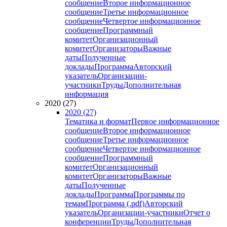
сообщение
Второе информационное
сообщение
Третье информационное
сообщение
Четвертое информационное
сообщение
Программный
комитет
Организационный
комитет
Организаторы
Важные
даты
Полученные
доклады
Программа
Авторский
указатель
Организации-
участники
Труды
Дополнительная
информация
2020 (27)
2020 (27)
Тематика и формат
Первое информационное
сообщение
Второе информационное
сообщение
Третье информационное
сообщение
Четвертое информационное
сообщение
Программный
комитет
Организационный
комитет
Организаторы
Важные
даты
Полученные
доклады
Программа
Программы по
темам
Программа (.pdf)
Авторский
указатель
Организации-участники
Отчет о
конференции
Труды
Дополнительная