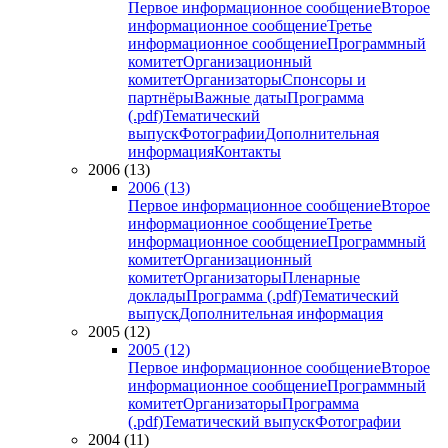
Первое информационное сообщение
Второе
информационное сообщение
Третье
информационное сообщение
Программный
комитет
Организационный
комитет
Организаторы
Спонсоры и
партнёры
Важные даты
Программа
(.pdf)
Тематический
выпуск
Фотографии
Дополнительная
информация
Контакты
2006 (13)
2006 (13)
Первое информационное сообщение
Второе
информационное сообщение
Третье
информационное сообщение
Программный
комитет
Организационный
комитет
Организаторы
Пленарные
доклады
Программа (.pdf)
Тематический
выпуск
Дополнительная информация
2005 (12)
2005 (12)
Первое информационное сообщение
Второе
информационное сообщение
Программный
комитет
Организаторы
Программа
(.pdf)
Тематический выпуск
Фотографии
2004 (11)