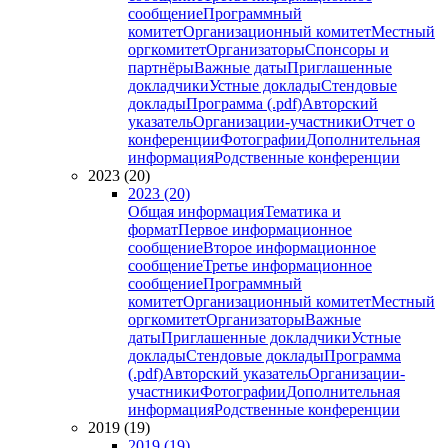
сообщение
Программный
комитет
Организационный комитет
Местный
оргкомитет
Организаторы
Спонсоры и
партнёры
Важные даты
Приглашенные
докладчики
Устные доклады
Стендовые
доклады
Программа (.pdf)
Авторский
указатель
Организации-участники
Отчет о
конференции
Фотографии
Дополнительная
информация
Родственные конференции
2023 (20)
2023 (20)
Общая информация
Тематика и
формат
Первое информационное
сообщение
Второе информационное
сообщение
Третье информационное
сообщение
Программный
комитет
Организационный комитет
Местный
оргкомитет
Организаторы
Важные
даты
Приглашенные докладчики
Устные
доклады
Стендовые доклады
Программа
(.pdf)
Авторский указатель
Организации-
участники
Фотографии
Дополнительная
информация
Родственные конференции
2019 (19)
2019 (19)