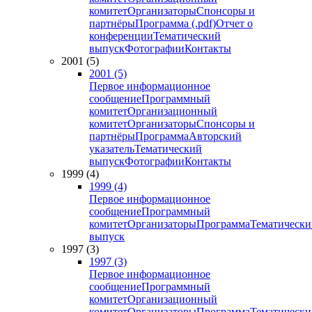
комитет
Организаторы
Спонсоры и
партнёры
Программа (.pdf)
Отчет о
конференции
Тематический
выпуск
Фотографии
Контакты
2001 (5)
2001 (5)
Первое информационное
сообщение
Программный
комитет
Организационный
комитет
Организаторы
Спонсоры и
партнёры
Программа
Авторский
указатель
Тематический
выпуск
Фотографии
Контакты
1999 (4)
1999 (4)
Первое информационное
сообщение
Программный
комитет
Организаторы
Программа
Тематически
выпуск
1997 (3)
1997 (3)
Первое информационное
сообщение
Программный
комитет
Организационный
комитет
Организаторы
Программа
Тематически