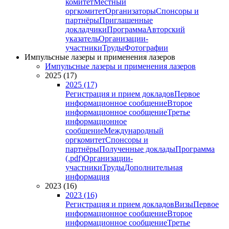
комитет
Местный
оргкомитет
Организаторы
Спонсоры и
партнёры
Приглашенные
докладчики
Программа
Авторский
указатель
Организации-
участники
Труды
Фотографии
Импульсные лазеры и применения лазеров
Импульсные лазеры и применения лазеров
2025 (17)
2025 (17)
Регистрация и прием докладов
Первое
информационное сообщение
Второе
информационное сообщение
Третье
информационное
сообщение
Международный
оргкомитет
Спонсоры и
партнёры
Полученные доклады
Программа
(.pdf)
Организации-
участники
Труды
Дополнительная
информация
2023 (16)
2023 (16)
Регистрация и прием докладов
Визы
Первое
информационное сообщение
Второе
информационное сообщение
Третье