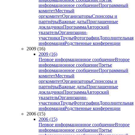
информационное сообщение
Программный
комитет
Местный
оргкомитет
Организаторы
Спонсоры и
партнёры
Важные даты
Приглашенные
докладчики
Программа
Авторский
указатель
Организации-
участники
Труды
Фотографии
Дополнительная
информация
Родственные конференции
2009 (16)
2009 (16)
Первое информационное сообщение
Второе
информационное сообщение
Третье
информационное сообщение
Программный
комитет
Местный
оргкомитет
Организаторы
Спонсоры и
партнёры
Важные даты
Приглашенные
докладчики
Программа
Авторский
указатель
Организации-
участники
Труды
Фотографии
Дополнительная
информация
Родственные конференции
2006 (15)
2006 (15)
Первое информационное сообщение
Второе
информационное сообщение
Третье