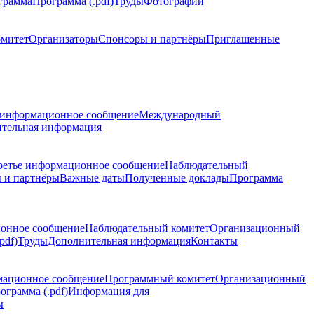
грамма
Программа (.pdf)
Труды
Фотографии
омитет
Организаторы
Спонсоры и партнёры
Приглашенные
 информационное сообщение
Международный
тельная информация
ретье информационное сообщение
Наблюдательный
 и партнёры
Важные даты
Полученные доклады
Программа
ионное сообщение
Наблюдательный комитет
Организационный
pdf)
Труды
Дополнительная информация
Контакты
мационное сообщение
Программный комитет
Организационный
ограмма (.pdf)
Информация для
ы