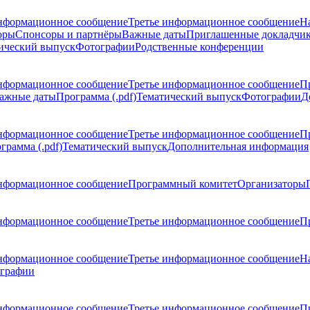
нформационное сообщение
Третье информационное сообщение
Н
оры
Спонсоры и партнёры
Важные даты
Приглашенные докладчи
ический выпуск
Фотографии
Родственные конференции
нформационное сообщение
Третье информационное сообщение
П
ажные даты
Программа (.pdf)
Тематический выпуск
Фотографии
Д
нформационное сообщение
Третье информационное сообщение
П
грамма (.pdf)
Тематический выпуск
Дополнительная информация
нформационное сообщение
Программный комитет
Организаторы
нформационное сообщение
Третье информационное сообщение
Пр
нформационное сообщение
Третье информационное сообщение
Н
графии
нформационное сообщение
Третье информационное сообщение
П