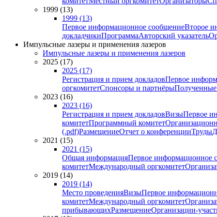
комитет
Местный оргкомитет
Организаторы
Сп
1999 (13)
1999 (13)
Первое информационное сообщение
Второе и
докладчики
Программа
Авторский указатель
Ор
Импульсные лазеры и применения лазеров
Импульсные лазеры и применения лазеров
2025 (17)
2025 (17)
Регистрация и прием докладов
Первое информ
оргкомитет
Спонсоры и партнёры
Полученные
2023 (16)
2023 (16)
Регистрация и прием докладов
Визы
Первое и
комитет
Программный комитет
Организационн
(.pdf)
Размещение
Отчет о конференции
Труды
Д
2021 (15)
2021 (15)
Общая информация
Первое информационное 
комитет
Международный оргкомитет
Организа
2019 (14)
2019 (14)
Место проведения
Визы
Первое информационн
комитет
Международный оргкомитет
Организа
прибывающих
Размещение
Организации-учас