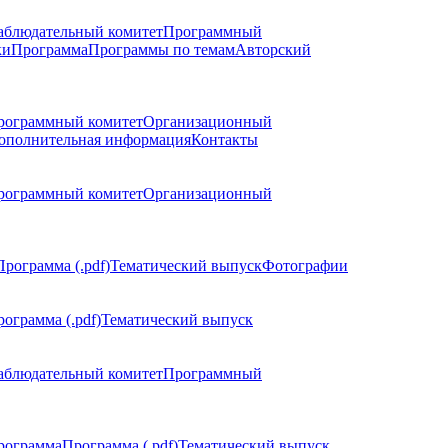
аблюдательный комитет
Программный
ки
Программа
Программы по темам
Авторский
рограммный комитет
Организационный
ополнительная информация
Контакты
рограммный комитет
Организационный
Программа (.pdf)
Тематический выпуск
Фотографии
ограмма (.pdf)
Тематический выпуск
аблюдательный комитет
Программный
рограмма
Программа (.pdf)
Тематический выпуск