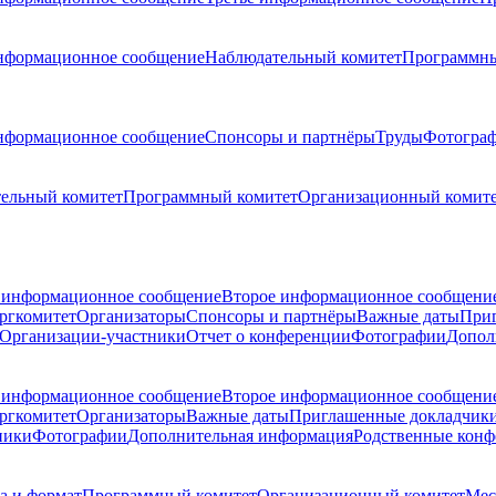
нформационное сообщение
Наблюдательный комитет
Программны
нформационное сообщение
Спонсоры и партнёры
Труды
Фотогра
ельный комитет
Программный комитет
Организационный комит
 информационное сообщение
Второе информационное сообщени
ргкомитет
Организаторы
Спонсоры и партнёры
Важные даты
При
Организации-участники
Отчет о конференции
Фотографии
Допол
 информационное сообщение
Второе информационное сообщени
ргкомитет
Организаторы
Важные даты
Приглашенные докладчик
ники
Фотографии
Дополнительная информация
Родственные кон
а и формат
Программный комитет
Организационный комитет
Мес