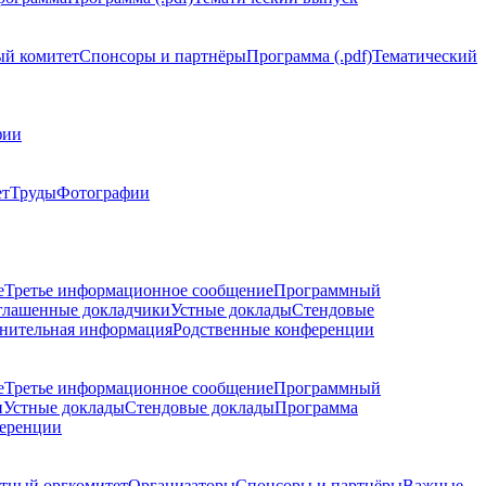
й комитет
Спонсоры и партнёры
Программа (.pdf)
Тематический
фии
ет
Труды
Фотографии
е
Третье информационное сообщение
Программный
глашенные докладчики
Устные доклады
Стендовые
нительная информация
Родственные конференции
е
Третье информационное сообщение
Программный
и
Устные доклады
Стендовые доклады
Программа
ференции
тный оргкомитет
Организаторы
Спонсоры и партнёры
Важные