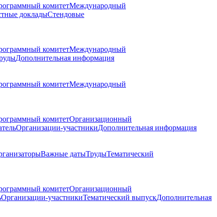
рограммный комитет
Международный
стные доклады
Стендовые
рограммный комитет
Международный
руды
Дополнительная информация
рограммный комитет
Международный
рограммный комитет
Организационный
атель
Организации-участники
Дополнительная информация
рганизаторы
Важные даты
Труды
Тематический
рограммный комитет
Организационный
ь
Организации-участники
Тематический выпуск
Дополнительная