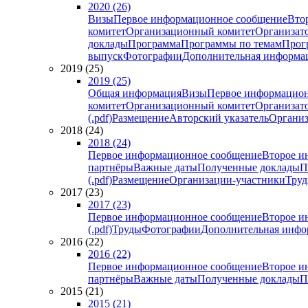
2020 (26)
Визы
Первое информационное сообщение
Вто
комитет
Организационный комитет
Организат
доклады
Программа
Программы по темам
Прогр
выпуск
Фотографии
Дополнительная информа
2019 (25)
2019 (25)
Общая информация
Визы
Первое информацион
комитет
Организационный комитет
Организат
(.pdf)
Размещение
Авторский указатель
Организ
2018 (24)
2018 (24)
Первое информационное сообщение
Второе и
партнёры
Важные даты
Полученные доклады
П
(.pdf)
Размещение
Организации-участники
Тру
2017 (23)
2017 (23)
Первое информационное сообщение
Второе и
(.pdf)
Труды
Фотографии
Дополнительная инфо
2016 (22)
2016 (22)
Первое информационное сообщение
Второе и
партнёры
Важные даты
Полученные доклады
П
2015 (21)
2015 (21)