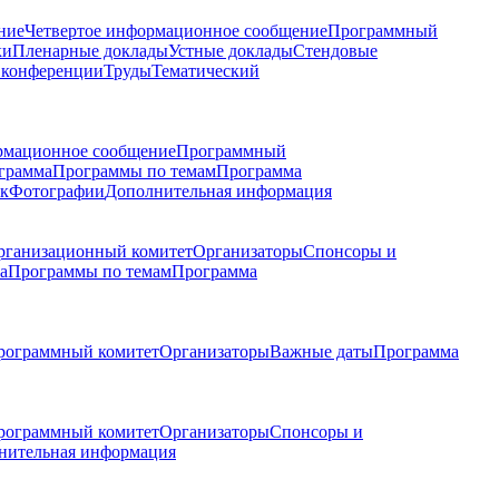
ние
Четвертое информационное сообщение
Программный
ки
Пленарные доклады
Устные доклады
Стендовые
 конференции
Труды
Тематический
рмационное сообщение
Программный
грамма
Программы по темам
Программа
к
Фотографии
Дополнительная информация
рганизационный комитет
Организаторы
Спонсоры и
а
Программы по темам
Программа
рограммный комитет
Организаторы
Важные даты
Программа
рограммный комитет
Организаторы
Спонсоры и
нительная информация