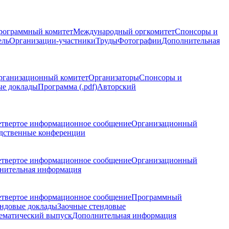
рограммный комитет
Международный оргкомитет
Спонсоры и
ель
Организации-участники
Труды
Фотографии
Дополнительная
рганизационный комитет
Организаторы
Спонсоры и
ые доклады
Программа (.pdf)
Авторский
етвертое информационное сообщение
Организационный
дственные конференции
етвертое информационное сообщение
Организационный
нительная информация
етвертое информационное сообщение
Программный
ндовые доклады
Заочные стендовые
ематический выпуск
Дополнительная информация