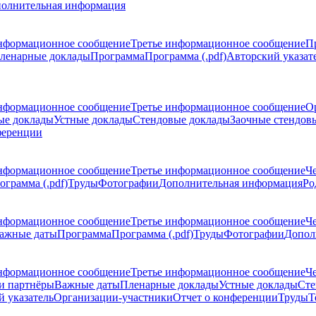
олнительная информация
нформационное сообщение
Третье информационное сообщение
П
ленарные доклады
Программа
Программа (.pdf)
Авторский указат
нформационное сообщение
Третье информационное сообщение
О
ые доклады
Устные доклады
Стендовые доклады
Заочные стендов
ференции
нформационное сообщение
Третье информационное сообщение
Ч
ограмма (.pdf)
Труды
Фотографии
Дополнительная информация
Ро
нформационное сообщение
Третье информационное сообщение
Ч
ажные даты
Программа
Программа (.pdf)
Труды
Фотографии
Допол
нформационное сообщение
Третье информационное сообщение
Ч
и партнёры
Важные даты
Пленарные доклады
Устные доклады
Сте
 указатель
Организации-участники
Отчет о конференции
Труды
Т