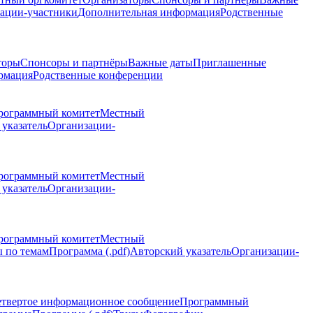
ации-участники
Дополнительная информация
Родственные
торы
Спонсоры и партнёры
Важные даты
Приглашенные
рмация
Родственные конференции
рограммный комитет
Местный
указатель
Организации-
рограммный комитет
Местный
указатель
Организации-
рограммный комитет
Местный
 по темам
Программа (.pdf)
Авторский указатель
Организации-
етвертое информационное сообщение
Программный