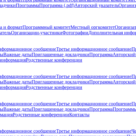
ладчики
Программа
Программа (.pdf)
Авторский указатель
Организ
а и формат
Программный комитет
Местный оргкомитет
Организа
атель
Организации-участники
Фотографии
Дополнительная инфо
нформационное сообщение
Третье информационное сообщение
П
ры
Важные даты
Приглашенные докладчики
Программа
Авторский 
 информация
Родственные конференции
нформационное сообщение
Третье информационное сообщение
П
ры
Важные даты
Приглашенные докладчики
Программа
Авторский 
 информация
Родственные конференции
нформационное сообщение
Третье информационное сообщение
П
ры
Важные даты
Приглашенные докладчики
Программа
Программы
рмация
Родственные конференции
Контакты
нформационное сообщение
Третье информационное сообщение
Ч