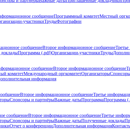
онсоры и партнёры
Важные даты
Приглашенные докладчики
Про
нформационное сообщение
Программный комитет
Местный оргк
ганизации-участники
Труды
Фотографии
ационное сообщение
Второе информационное сообщение
Третье
 доклады
Программа (.pdf)
Организации-участники
Труды
Дополни
нформационное сообщение
Второе информационное сообщение
Т
ый комитет
Международный оргкомитет
Организаторы
Спонсоры
ополнительная информация
сообщение
Второе информационное сообщение
Третье информац
торы
Спонсоры и партнёры
Важные даты
Программа
Программа (.
ое сообщение
Второе информационное сообщение
Третье инфор
торы
Спонсоры и партнёры
Важные даты
Полученные доклады
Пр
тники
Отчет о конференции
Дополнительная информация
Контакт