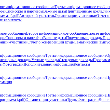
рое информационное сообщение
Третье информационное сообще
оры
Спонсоры и партнёры
Важные даты
Приглашенные докладчи
амма (.pdf)
Авторский указатель
Организации-участники
Отчет о
ция
Контакты
ное сообщение
Второе информационное сообщение
Третье инфо
оры
Спонсоры и партнёры
Важные даты
Полученные доклады
Про
ации-участники
Отчет о конференции
Труды
Тематический выпус
нформационное сообщение
Третье информационное сообщение
О
ленарные доклады
Устные доклады
Стендовые доклады
Программ
ды
Фотографии
Дополнительная информация
Контакты
нформационное сообщение
Третье информационное сообщение
П
рмация
нформационное сообщение
Третье информационное сообщение
П
рограмма (.pdf)
Организации-участники
Труды
Фотографии
Допол