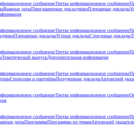
нформационное сообщение
Третье информационное сообщение
П
ры
Важные даты
Приглашенные докладчики
Пленарные доклады
У
нформация
нформационное сообщение
Третье информационное сообщение
П
адчики
Пленарные доклады
Устные доклады
Стендовые доклады
Т
нформационное сообщение
Третье информационное сообщение
П
ы
Тематический выпуск
Дополнительная информация
нформационное сообщение
Третье информационное сообщение
П
торы
Спонсоры и партнёры
Полученные доклады
Авторский указ
нформационное сообщение
Третье информационное сообщение
О
ция
нформационное сообщение
Третье информационное сообщение
П
ажные даты
Программа
Программы по темам
Авторский указател