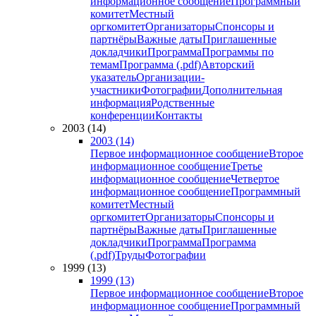
информационное сообщение
Программный
комитет
Местный
оргкомитет
Организаторы
Спонсоры и
партнёры
Важные даты
Приглашенные
докладчики
Программа
Программы по
темам
Программа (.pdf)
Авторский
указатель
Организации-
участники
Фотографии
Дополнительная
информация
Родственные
конференции
Контакты
2003 (14)
2003 (14)
Первое информационное сообщение
Второе
информационное сообщение
Третье
информационное сообщение
Четвертое
информационное сообщение
Программный
комитет
Местный
оргкомитет
Организаторы
Спонсоры и
партнёры
Важные даты
Приглашенные
докладчики
Программа
Программа
(.pdf)
Труды
Фотографии
1999 (13)
1999 (13)
Первое информационное сообщение
Второе
информационное сообщение
Программный