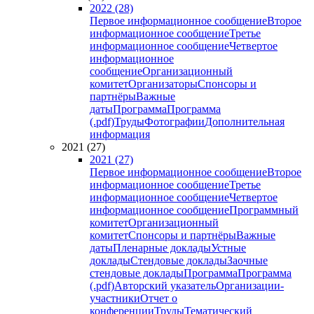
2022 (28)
Первое информационное сообщение
Второе
информационное сообщение
Третье
информационное сообщение
Четвертое
информационное
сообщение
Организационный
комитет
Организаторы
Спонсоры и
партнёры
Важные
даты
Программа
Программа
(.pdf)
Труды
Фотографии
Дополнительная
информация
2021 (27)
2021 (27)
Первое информационное сообщение
Второе
информационное сообщение
Третье
информационное сообщение
Четвертое
информационное сообщение
Программный
комитет
Организационный
комитет
Спонсоры и партнёры
Важные
даты
Пленарные доклады
Устные
доклады
Стендовые доклады
Заочные
стендовые доклады
Программа
Программа
(.pdf)
Авторский указатель
Организации-
участники
Отчет о
конференции
Труды
Тематический