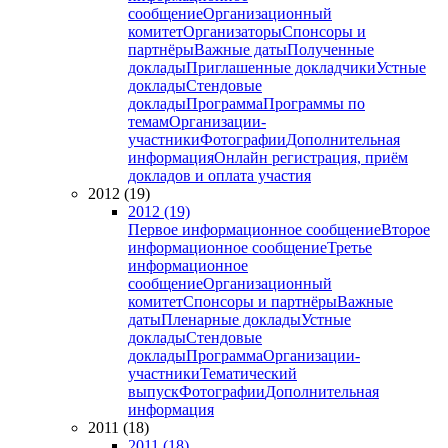
сообщение
Организационный
комитет
Организаторы
Спонсоры и
партнёры
Важные даты
Полученные
доклады
Приглашенные докладчики
Устные
доклады
Стендовые
доклады
Программа
Программы по
темам
Организации-
участники
Фотографии
Дополнительная
информация
Онлайн регистрация, приём
докладов и оплата участия
2012 (19)
2012 (19)
Первое информационное сообщение
Второе
информационное сообщение
Третье
информационное
сообщение
Организационный
комитет
Спонсоры и партнёры
Важные
даты
Пленарные доклады
Устные
доклады
Стендовые
доклады
Программа
Организации-
участники
Тематический
выпуск
Фотографии
Дополнительная
информация
2011 (18)
2011 (18)