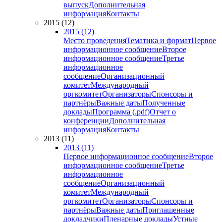
выпуск
Дополнительная
информация
Контакты
2015 (12)
2015 (12)
Место проведения
Тематика и формат
Первое
информационное сообщение
Второе
информационное сообщение
Третье
информационное
сообщение
Организационный
комитет
Международный
оргкомитет
Организаторы
Спонсоры и
партнёры
Важные даты
Полученные
доклады
Программа (.pdf)
Отчет о
конференции
Дополнительная
информация
Контакты
2013 (11)
2013 (11)
Первое информационное сообщение
Второе
информационное сообщение
Третье
информационное
сообщение
Организационный
комитет
Международный
оргкомитет
Организаторы
Спонсоры и
партнёры
Важные даты
Приглашенные
докладчики
Пленарные доклады
Устные