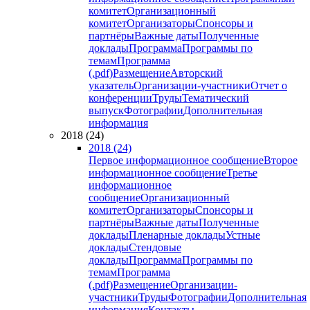
комитет
Организационный
комитет
Организаторы
Спонсоры и
партнёры
Важные даты
Полученные
доклады
Программа
Программы по
темам
Программа
(.pdf)
Размещение
Авторский
указатель
Организации-участники
Отчет о
конференции
Труды
Тематический
выпуск
Фотографии
Дополнительная
информация
2018 (24)
2018 (24)
Первое информационное сообщение
Второе
информационное сообщение
Третье
информационное
сообщение
Организационный
комитет
Организаторы
Спонсоры и
партнёры
Важные даты
Полученные
доклады
Пленарные доклады
Устные
доклады
Стендовые
доклады
Программа
Программы по
темам
Программа
(.pdf)
Размещение
Организации-
участники
Труды
Фотографии
Дополнительная
информация
Контакты