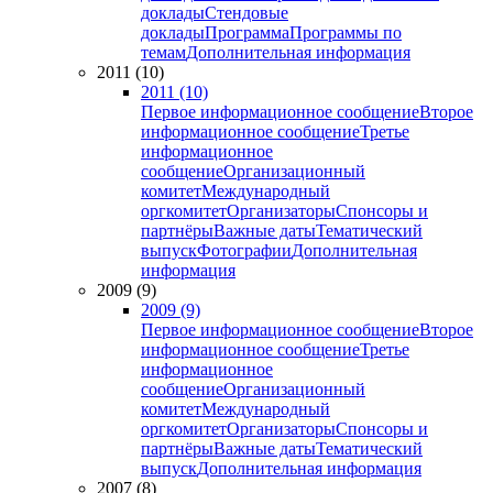
доклады
Стендовые
доклады
Программа
Программы по
темам
Дополнительная информация
2011 (10)
2011 (10)
Первое информационное сообщение
Второе
информационное сообщение
Третье
информационное
сообщение
Организационный
комитет
Международный
оргкомитет
Организаторы
Спонсоры и
партнёры
Важные даты
Тематический
выпуск
Фотографии
Дополнительная
информация
2009 (9)
2009 (9)
Первое информационное сообщение
Второе
информационное сообщение
Третье
информационное
сообщение
Организационный
комитет
Международный
оргкомитет
Организаторы
Спонсоры и
партнёры
Важные даты
Тематический
выпуск
Дополнительная информация
2007 (8)