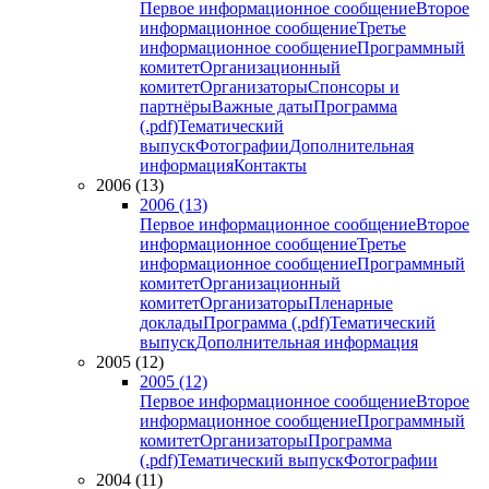
Первое информационное сообщение
Второе
информационное сообщение
Третье
информационное сообщение
Программный
комитет
Организационный
комитет
Организаторы
Спонсоры и
партнёры
Важные даты
Программа
(.pdf)
Тематический
выпуск
Фотографии
Дополнительная
информация
Контакты
2006 (13)
2006 (13)
Первое информационное сообщение
Второе
информационное сообщение
Третье
информационное сообщение
Программный
комитет
Организационный
комитет
Организаторы
Пленарные
доклады
Программа (.pdf)
Тематический
выпуск
Дополнительная информация
2005 (12)
2005 (12)
Первое информационное сообщение
Второе
информационное сообщение
Программный
комитет
Организаторы
Программа
(.pdf)
Тематический выпуск
Фотографии
2004 (11)