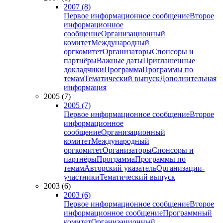
2007 (8)
Первое информационное сообщение
Второе
информационное
сообщение
Организационный
комитет
Международный
оргкомитет
Организаторы
Спонсоры и
партнёры
Важные даты
Приглашенные
докладчики
Программа
Программы по
темам
Тематический выпуск
Дополнительная
информация
2005 (7)
2005 (7)
Первое информационное сообщение
Второе
информационное
сообщение
Организационный
комитет
Международный
оргкомитет
Организаторы
Спонсоры и
партнёры
Программа
Программы по
темам
Авторский указатель
Организации-
участники
Тематический выпуск
2003 (6)
2003 (6)
Первое информационное сообщение
Второе
информационное сообщение
Программный
комитет
Организационный