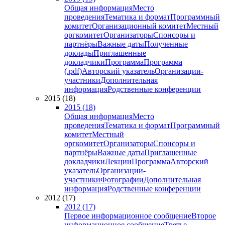
Общая информация
Место
проведения
Тематика и формат
Программный
комитет
Организационный комитет
Местный
оргкомитет
Организаторы
Спонсоры и
партнёры
Важные даты
Полученные
доклады
Приглашенные
докладчики
Программа
Программа
(.pdf)
Авторский указатель
Организации-
участники
Дополнительная
информация
Родственные конференции
2015 (18)
2015 (18)
Общая информация
Место
проведения
Тематика и формат
Программный
комитет
Местный
оргкомитет
Организаторы
Спонсоры и
партнёры
Важные даты
Приглашенные
докладчики
Лекции
Программа
Авторский
указатель
Организации-
участники
Фотографии
Дополнительная
информация
Родственные конференции
2012 (17)
2012 (17)
Первое информационное сообщение
Второе
информационное сообщение
Третье