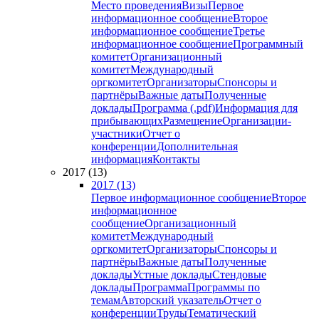
Место проведения
Визы
Первое
информационное сообщение
Второе
информационное сообщение
Третье
информационное сообщение
Программный
комитет
Организационный
комитет
Международный
оргкомитет
Организаторы
Спонсоры и
партнёры
Важные даты
Полученные
доклады
Программа (.pdf)
Информация для
прибывающих
Размещение
Организации-
участники
Отчет о
конференции
Дополнительная
информация
Контакты
2017 (13)
2017 (13)
Первое информационное сообщение
Второе
информационное
сообщение
Организационный
комитет
Международный
оргкомитет
Организаторы
Спонсоры и
партнёры
Важные даты
Полученные
доклады
Устные доклады
Стендовые
доклады
Программа
Программы по
темам
Авторский указатель
Отчет о
конференции
Труды
Тематический