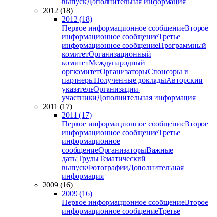
выпуск
Дополнительная информация
2012 (18)
2012 (18)
Первое информационное сообщение
Второе
информационное сообщение
Третье
информационное сообщение
Программный
комитет
Организационный
комитет
Международный
оргкомитет
Организаторы
Спонсоры и
партнёры
Полученные доклады
Авторский
указатель
Организации-
участники
Дополнительная информация
2011 (17)
2011 (17)
Первое информационное сообщение
Второе
информационное сообщение
Третье
информационное
сообщение
Организаторы
Важные
даты
Труды
Тематический
выпуск
Фотографии
Дополнительная
информация
2009 (16)
2009 (16)
Первое информационное сообщение
Второе
информационное сообщение
Третье