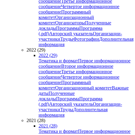
сообщение
Третье информационное
сообщение
Четвертое информационное
сообщение
Программный
комитет
Организационный
комитет
Организаторы
Полученные
доклады
Программа
Программа
(.pdf)
Авторский указатель
Организации-
участники
Труды
Фотографии
Дополнительная
информация
2022 (29)
2022 (29)
Тематика и формат
Первое информационное
сообщение
Второе информационное
сообщение
Третье информационное
сообщение
Четвертое информационное
сообщение
Программный
комитет
Организационный комитет
Важные
даты
Полученные
доклады
Программа
Программа
(.pdf)
Авторский указатель
Организации-
участники
Труды
Дополнительная
информация
2021 (28)
2021 (28)
Тематика и формат
Первое информационное