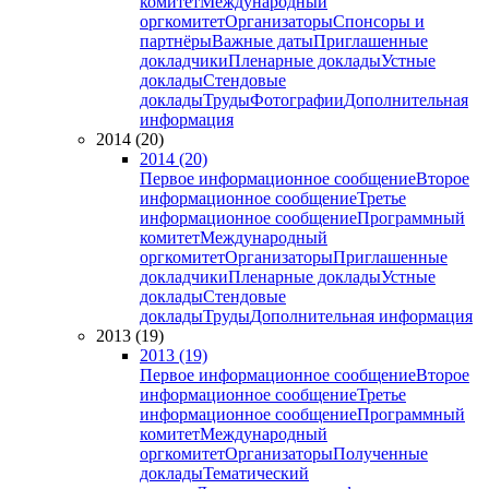
комитет
Международный
оргкомитет
Организаторы
Спонсоры и
партнёры
Важные даты
Приглашенные
докладчики
Пленарные доклады
Устные
доклады
Стендовые
доклады
Труды
Фотографии
Дополнительная
информация
2014 (20)
2014 (20)
Первое информационное сообщение
Второе
информационное сообщение
Третье
информационное сообщение
Программный
комитет
Международный
оргкомитет
Организаторы
Приглашенные
докладчики
Пленарные доклады
Устные
доклады
Стендовые
доклады
Труды
Дополнительная информация
2013 (19)
2013 (19)
Первое информационное сообщение
Второе
информационное сообщение
Третье
информационное сообщение
Программный
комитет
Международный
оргкомитет
Организаторы
Полученные
доклады
Тематический