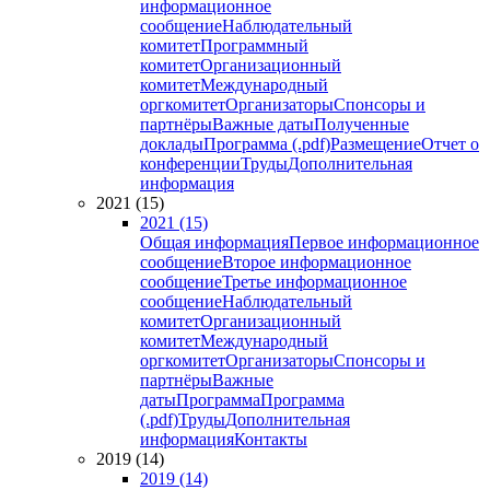
информационное
сообщение
Наблюдательный
комитет
Программный
комитет
Организационный
комитет
Международный
оргкомитет
Организаторы
Спонсоры и
партнёры
Важные даты
Полученные
доклады
Программа (.pdf)
Размещение
Отчет о
конференции
Труды
Дополнительная
информация
2021 (15)
2021 (15)
Общая информация
Первое информационное
сообщение
Второе информационное
сообщение
Третье информационное
сообщение
Наблюдательный
комитет
Организационный
комитет
Международный
оргкомитет
Организаторы
Спонсоры и
партнёры
Важные
даты
Программа
Программа
(.pdf)
Труды
Дополнительная
информация
Контакты
2019 (14)
2019 (14)