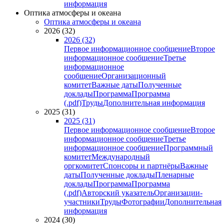
информация
Оптика атмосферы и океана
Оптика атмосферы и океана
2026 (32)
2026 (32)
Первое информационное сообщение
Второе
информационное сообщение
Третье
информационное
сообщение
Организационный
комитет
Важные даты
Полученные
доклады
Программа
Программа
(.pdf)
Труды
Дополнительная информация
2025 (31)
2025 (31)
Первое информационное сообщение
Второе
информационное сообщение
Третье
информационное сообщение
Программный
комитет
Международный
оргкомитет
Спонсоры и партнёры
Важные
даты
Полученные доклады
Пленарные
доклады
Программа
Программа
(.pdf)
Авторский указатель
Организации-
участники
Труды
Фотографии
Дополнительная
информация
2024 (30)