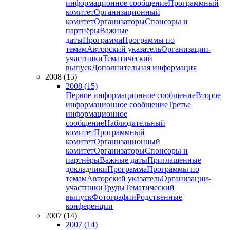
информационное сообщение
Программный
комитет
Организационный
комитет
Организаторы
Спонсоры и
партнёры
Важные
даты
Программа
Программы по
темам
Авторский указатель
Организации-
участники
Тематический
выпуск
Дополнительная информация
2008 (15)
2008 (15)
Первое информационное сообщение
Второе
информационное сообщение
Третье
информационное
сообщение
Наблюдательный
комитет
Программный
комитет
Организационный
комитет
Организаторы
Спонсоры и
партнёры
Важные даты
Приглашенные
докладчики
Программа
Программы по
темам
Авторский указатель
Организации-
участники
Труды
Тематический
выпуск
Фотографии
Родственные
конференции
2007 (14)
2007 (14)