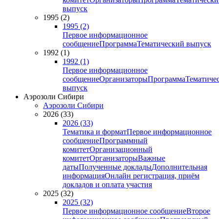
выпуск
1995 (2)
1995 (2)
Первое информационное
сообщение
Программа
Тематический выпуск
1992 (1)
1992 (1)
Первое информационное
сообщение
Организаторы
Программа
Тематиче
выпуск
Аэрозоли Сибири
Аэрозоли Сибири
2026 (33)
2026 (33)
Тематика и формат
Первое информационное
сообщение
Программный
комитет
Организационный
комитет
Организаторы
Важные
даты
Полученные доклады
Дополнительная
информация
Онлайн регистрация, приём
докладов и оплата участия
2025 (32)
2025 (32)
Первое информационное сообщение
Второе