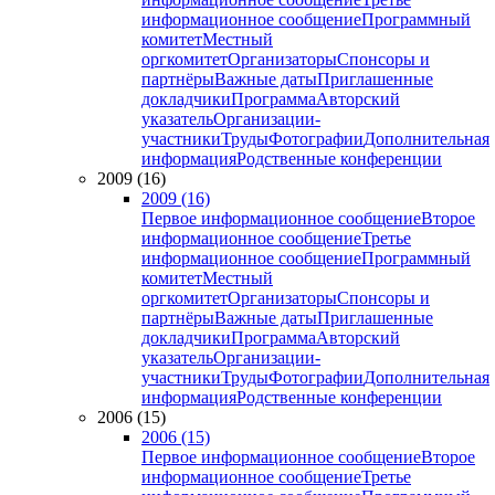
информационное сообщение
Программный
комитет
Местный
оргкомитет
Организаторы
Спонсоры и
партнёры
Важные даты
Приглашенные
докладчики
Программа
Авторский
указатель
Организации-
участники
Труды
Фотографии
Дополнительная
информация
Родственные конференции
2009 (16)
2009 (16)
Первое информационное сообщение
Второе
информационное сообщение
Третье
информационное сообщение
Программный
комитет
Местный
оргкомитет
Организаторы
Спонсоры и
партнёры
Важные даты
Приглашенные
докладчики
Программа
Авторский
указатель
Организации-
участники
Труды
Фотографии
Дополнительная
информация
Родственные конференции
2006 (15)
2006 (15)
Первое информационное сообщение
Второе
информационное сообщение
Третье