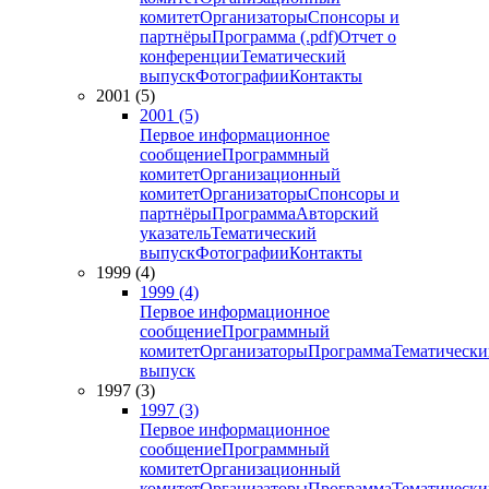
комитет
Организаторы
Спонсоры и
партнёры
Программа (.pdf)
Отчет о
конференции
Тематический
выпуск
Фотографии
Контакты
2001 (5)
2001 (5)
Первое информационное
сообщение
Программный
комитет
Организационный
комитет
Организаторы
Спонсоры и
партнёры
Программа
Авторский
указатель
Тематический
выпуск
Фотографии
Контакты
1999 (4)
1999 (4)
Первое информационное
сообщение
Программный
комитет
Организаторы
Программа
Тематически
выпуск
1997 (3)
1997 (3)
Первое информационное
сообщение
Программный
комитет
Организационный
комитет
Организаторы
Программа
Тематически