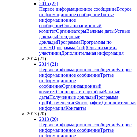
2015 (22)
Первое информационное сообщение
Второе
информационное сообщение
Третье
информационное
сообщение
Организационный
комитет
Организаторы
Важные даты
Устные
доклады
Стендовые
доклады
Программа
Программы по
темам
Программа (.pdf)
Организации-
участники
Дополнительная информация
2014 (21)
2014 (21)
Первое информационное сообщение
Второе
информационное сообщение
Третье
информационное
сообщение
Организационный
комитет
Спонсоры и партнёры
Важные
даты
Полученные доклады
Программа
(.pdf)
Размещение
Фотографии
Дополнительная
информация
Контакты
2013 (20)
2013 (20)
Первое информационное сообщение
Второе
информационное сообщение
Третье
информационное