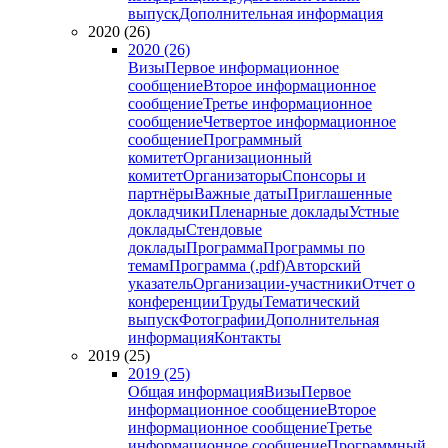
выпуск
Дополнительная информация
2020 (26)
2020 (26)
Визы
Первое информационное
сообщение
Второе информационное
сообщение
Третье информационное
сообщение
Четвертое информационное
сообщение
Программный
комитет
Организационный
комитет
Организаторы
Спонсоры и
партнёры
Важные даты
Приглашенные
докладчики
Пленарные доклады
Устные
доклады
Стендовые
доклады
Программа
Программы по
темам
Программа (.pdf)
Авторский
указатель
Организации-участники
Отчет о
конференции
Труды
Тематический
выпуск
Фотографии
Дополнительная
информация
Контакты
2019 (25)
2019 (25)
Общая информация
Визы
Первое
информационное сообщение
Второе
информационное сообщение
Третье
информационное сообщение
Программный