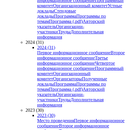
информационное сообщение
Программный
комитет
Организационный комитет
Устные
доклады
Стендовые
доклады
Программа
Программы по
темам
Программа (.pdf)
Авторский
указатель
Организации-
участники
Труды
Дополнительная
информация
2024 (31)
2024 (31)
Первое информационное сообщение
Второе
информационное сообщение
Третье
информационное сообщение
Четвертое
информационное сообщение
Программный
комитет
Организационный
комитет
Организаторы
Полученные
доклады
Программа
Программы по
темам
Программа (.pdf)
Авторский
указатель
Организации-
участники
Труды
Дополнительная
информация
2023 (30)
2023 (30)
Место проведения
Первое информационное
сообщение
Второе информационное