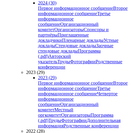
2024 (30)
Первое информационное сообщение
Второе
информационное сообщение
Третье
информационное
сообщение
Организационный
комитет
Организаторы
Спонсоры и
партнёры
Приглашенные
докладчики
Пленарные доклады
Устные
доклады
Стендовые доклады
Заочные
стендовые доклады
Программа
(.pdf)
Авторский
указатель
Труды
Фотографии
Родственные
конференции
2023 (29)
2023 (29)
Первое информационное сообщение
Второе
информационное сообщение
Третье
информационное сообщение
Четвертое
информационное
сообщение
Организационный
комитет
Местный
оргкомитет
Организаторы
Программа
(.pdf)
Труды
Фотографии
Дополнительная
информация
Родственные конференции
2022 (28)