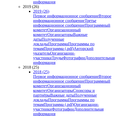
информация
2019 (26)
2019 (26)
Первое информационное сообщение
Второе
информационное сообщение
Третье
информационное сообщение
Программный
комитет
Организационный
комитет
Организаторы
Важные
даты
Полученные
доклады
Программа
Программы по
темам
Программа (.pdf)
Авторский
указатель
Организации-
участники
Труды
Фотографии
Дополнительная
информация
2018 (25)
2018 (25)
Первое информационное сообщение
Второе
информационное сообщение
Программный
комитет
Организационный
комитет
Организаторы
Спонсоры и
партнёры
Важные даты
Полученные
доклады
Программа
Программы по
темам
Программа (.pdf)
Организации-
участники
Фотографии
Дополнительная
информация