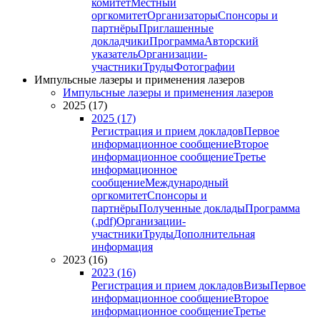
комитет
Местный
оргкомитет
Организаторы
Спонсоры и
партнёры
Приглашенные
докладчики
Программа
Авторский
указатель
Организации-
участники
Труды
Фотографии
Импульсные лазеры и применения лазеров
Импульсные лазеры и применения лазеров
2025 (17)
2025 (17)
Регистрация и прием докладов
Первое
информационное сообщение
Второе
информационное сообщение
Третье
информационное
сообщение
Международный
оргкомитет
Спонсоры и
партнёры
Полученные доклады
Программа
(.pdf)
Организации-
участники
Труды
Дополнительная
информация
2023 (16)
2023 (16)
Регистрация и прием докладов
Визы
Первое
информационное сообщение
Второе
информационное сообщение
Третье