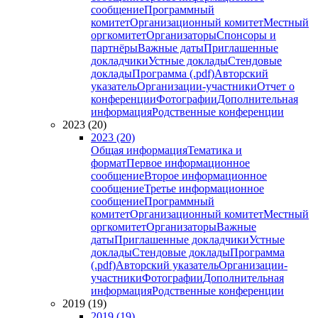
сообщение
Программный
комитет
Организационный комитет
Местный
оргкомитет
Организаторы
Спонсоры и
партнёры
Важные даты
Приглашенные
докладчики
Устные доклады
Стендовые
доклады
Программа (.pdf)
Авторский
указатель
Организации-участники
Отчет о
конференции
Фотографии
Дополнительная
информация
Родственные конференции
2023 (20)
2023 (20)
Общая информация
Тематика и
формат
Первое информационное
сообщение
Второе информационное
сообщение
Третье информационное
сообщение
Программный
комитет
Организационный комитет
Местный
оргкомитет
Организаторы
Важные
даты
Приглашенные докладчики
Устные
доклады
Стендовые доклады
Программа
(.pdf)
Авторский указатель
Организации-
участники
Фотографии
Дополнительная
информация
Родственные конференции
2019 (19)
2019 (19)