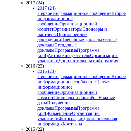
2017 (24)
2017 (24)
Первое информационное сообщение
Второе
информационное
сообщение
Организационный
комитет
Организаторы
Спонсоры и
партнёры
Приглашенные
докладчики
Пленарные доклады
Устные
доклады
Стендовые
доклады
Программа
Программа
(.pdf)
Авторский указатель
Организации-
участники
Дополнительная информация
2016 (23)
2016 (23)
Первое информационное сообщение
Второе
информационное сообщение
Третье
информационное
сообщение
Организационный
комитет
Спонсоры и партнёры
Важные
даты
Полученные
доклады
Программа
Программа
(.pdf)
Размещение
Организации-
участники
Фотографии
Дополнительная
информация
Контакты
2015 (22)