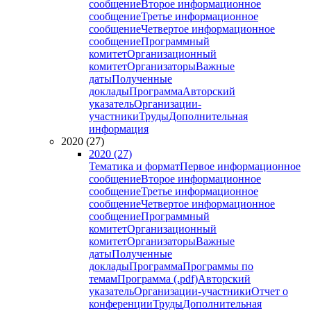
сообщение
Второе информационное
сообщение
Третье информационное
сообщение
Четвертое информационное
сообщение
Программный
комитет
Организационный
комитет
Организаторы
Важные
даты
Полученные
доклады
Программа
Авторский
указатель
Организации-
участники
Труды
Дополнительная
информация
2020 (27)
2020 (27)
Тематика и формат
Первое информационное
сообщение
Второе информационное
сообщение
Третье информационное
сообщение
Четвертое информационное
сообщение
Программный
комитет
Организационный
комитет
Организаторы
Важные
даты
Полученные
доклады
Программа
Программы по
темам
Программа (.pdf)
Авторский
указатель
Организации-участники
Отчет о
конференции
Труды
Дополнительная