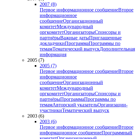
2007 (8)
Первое информационное сообщение
Второе
информационное
сообщение
Организационный
комитет
Международный
оргкомитет
Организаторы
Спонсоры и
партнёры
Важные даты
Приглашенные
докладчики
Программа
Программы по
темам
Тематический выпуск
Дополнительная
информация
2005 (7)
2005 (7)
Первое информационное сообщение
Второе
информационное
сообщение
Организационный
комитет
Международный
оргкомитет
Организаторы
Спонсоры и
партнёры
Программа
Программы по
темам
Авторский указатель
Организации-
участники
Тематический выпуск
2003 (6)
2003 (6)
Первое информационное сообщение
Второе
информационное сообщение
Программный
комитет
Организационный