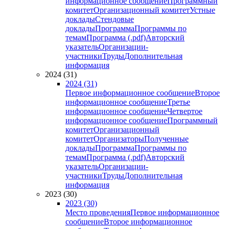
информационное сообщение
Программный
комитет
Организационный комитет
Устные
доклады
Стендовые
доклады
Программа
Программы по
темам
Программа (.pdf)
Авторский
указатель
Организации-
участники
Труды
Дополнительная
информация
2024 (31)
2024 (31)
Первое информационное сообщение
Второе
информационное сообщение
Третье
информационное сообщение
Четвертое
информационное сообщение
Программный
комитет
Организационный
комитет
Организаторы
Полученные
доклады
Программа
Программы по
темам
Программа (.pdf)
Авторский
указатель
Организации-
участники
Труды
Дополнительная
информация
2023 (30)
2023 (30)
Место проведения
Первое информационное
сообщение
Второе информационное