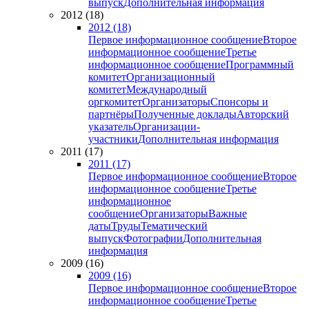
выпуск
Дополнительная информация
2012 (18)
2012 (18)
Первое информационное сообщение
Второе
информационное сообщение
Третье
информационное сообщение
Программный
комитет
Организационный
комитет
Международный
оргкомитет
Организаторы
Спонсоры и
партнёры
Полученные доклады
Авторский
указатель
Организации-
участники
Дополнительная информация
2011 (17)
2011 (17)
Первое информационное сообщение
Второе
информационное сообщение
Третье
информационное
сообщение
Организаторы
Важные
даты
Труды
Тематический
выпуск
Фотографии
Дополнительная
информация
2009 (16)
2009 (16)
Первое информационное сообщение
Второе
информационное сообщение
Третье