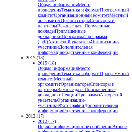
Общая информация
Место
проведения
Тематика и формат
Программный
комитет
Организационный комитет
Местный
оргкомитет
Организаторы
Спонсоры и
партнёры
Важные даты
Полученные
доклады
Приглашенные
докладчики
Программа
Программа
(.pdf)
Авторский указатель
Организации-
участники
Дополнительная
информация
Родственные конференции
2015 (18)
2015 (18)
Общая информация
Место
проведения
Тематика и формат
Программный
комитет
Местный
оргкомитет
Организаторы
Спонсоры и
партнёры
Важные даты
Приглашенные
докладчики
Лекции
Программа
Авторский
указатель
Организации-
участники
Фотографии
Дополнительная
информация
Родственные конференции
2012 (17)
2012 (17)
Первое информационное сообщение
Второе
информационное сообщение
Третье