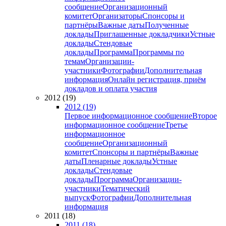
сообщение
Организационный
комитет
Организаторы
Спонсоры и
партнёры
Важные даты
Полученные
доклады
Приглашенные докладчики
Устные
доклады
Стендовые
доклады
Программа
Программы по
темам
Организации-
участники
Фотографии
Дополнительная
информация
Онлайн регистрация, приём
докладов и оплата участия
2012 (19)
2012 (19)
Первое информационное сообщение
Второе
информационное сообщение
Третье
информационное
сообщение
Организационный
комитет
Спонсоры и партнёры
Важные
даты
Пленарные доклады
Устные
доклады
Стендовые
доклады
Программа
Организации-
участники
Тематический
выпуск
Фотографии
Дополнительная
информация
2011 (18)
2011 (18)