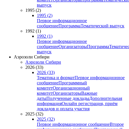
выпуск
1995 (2)
1995 (2)
Первое информационное
сообщение
Программа
Тематический выпуск
1992 (1)
1992 (1)
Первое информационное
сообщение
Организаторы
Программа
Тематиче
выпуск
Аэрозоли Сибири
Аэрозоли Сибири
2026 (33)
2026 (33)
Тематика и формат
Первое информационное
сообщение
Программный
комитет
Организационный
комитет
Организаторы
Важные
даты
Полученные доклады
Дополнительная
информация
Онлайн регистрация, приём
докладов и оплата участия
2025 (32)
2025 (32)
Первое информационное сообщение
Второе