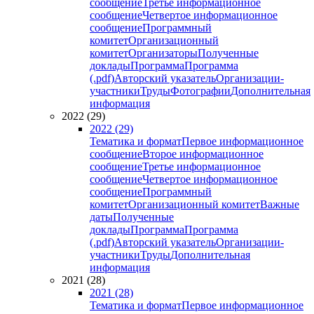
сообщение
Третье информационное
сообщение
Четвертое информационное
сообщение
Программный
комитет
Организационный
комитет
Организаторы
Полученные
доклады
Программа
Программа
(.pdf)
Авторский указатель
Организации-
участники
Труды
Фотографии
Дополнительная
информация
2022 (29)
2022 (29)
Тематика и формат
Первое информационное
сообщение
Второе информационное
сообщение
Третье информационное
сообщение
Четвертое информационное
сообщение
Программный
комитет
Организационный комитет
Важные
даты
Полученные
доклады
Программа
Программа
(.pdf)
Авторский указатель
Организации-
участники
Труды
Дополнительная
информация
2021 (28)
2021 (28)
Тематика и формат
Первое информационное