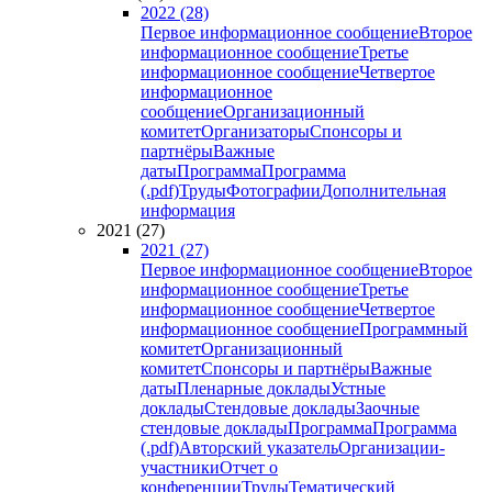
2022 (28)
Первое информационное сообщение
Второе
информационное сообщение
Третье
информационное сообщение
Четвертое
информационное
сообщение
Организационный
комитет
Организаторы
Спонсоры и
партнёры
Важные
даты
Программа
Программа
(.pdf)
Труды
Фотографии
Дополнительная
информация
2021 (27)
2021 (27)
Первое информационное сообщение
Второе
информационное сообщение
Третье
информационное сообщение
Четвертое
информационное сообщение
Программный
комитет
Организационный
комитет
Спонсоры и партнёры
Важные
даты
Пленарные доклады
Устные
доклады
Стендовые доклады
Заочные
стендовые доклады
Программа
Программа
(.pdf)
Авторский указатель
Организации-
участники
Отчет о
конференции
Труды
Тематический