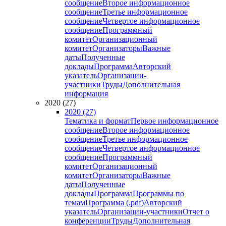
сообщение
Второе информационное
сообщение
Третье информационное
сообщение
Четвертое информационное
сообщение
Программный
комитет
Организационный
комитет
Организаторы
Важные
даты
Полученные
доклады
Программа
Авторский
указатель
Организации-
участники
Труды
Дополнительная
информация
2020 (27)
2020 (27)
Тематика и формат
Первое информационное
сообщение
Второе информационное
сообщение
Третье информационное
сообщение
Четвертое информационное
сообщение
Программный
комитет
Организационный
комитет
Организаторы
Важные
даты
Полученные
доклады
Программа
Программы по
темам
Программа (.pdf)
Авторский
указатель
Организации-участники
Отчет о
конференции
Труды
Дополнительная