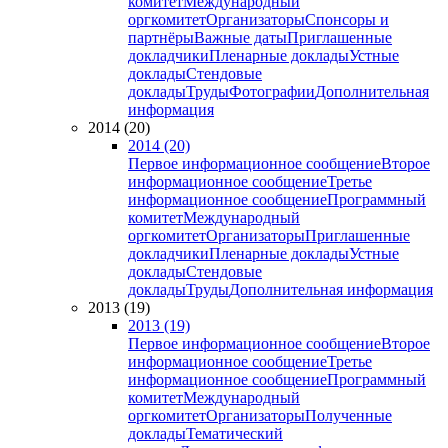
комитет
Международный
оргкомитет
Организаторы
Спонсоры и
партнёры
Важные даты
Приглашенные
докладчики
Пленарные доклады
Устные
доклады
Стендовые
доклады
Труды
Фотографии
Дополнительная
информация
2014 (20)
2014 (20)
Первое информационное сообщение
Второе
информационное сообщение
Третье
информационное сообщение
Программный
комитет
Международный
оргкомитет
Организаторы
Приглашенные
докладчики
Пленарные доклады
Устные
доклады
Стендовые
доклады
Труды
Дополнительная информация
2013 (19)
2013 (19)
Первое информационное сообщение
Второе
информационное сообщение
Третье
информационное сообщение
Программный
комитет
Международный
оргкомитет
Организаторы
Полученные
доклады
Тематический