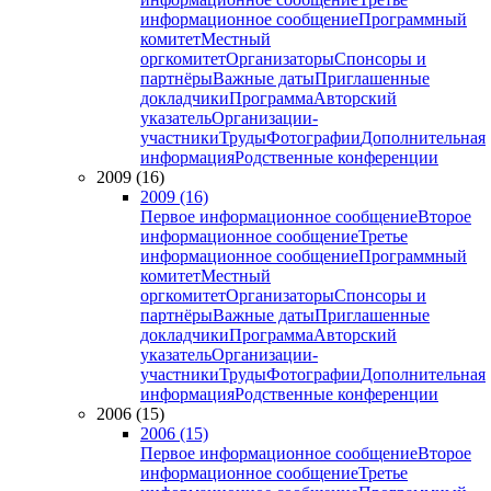
информационное сообщение
Программный
комитет
Местный
оргкомитет
Организаторы
Спонсоры и
партнёры
Важные даты
Приглашенные
докладчики
Программа
Авторский
указатель
Организации-
участники
Труды
Фотографии
Дополнительная
информация
Родственные конференции
2009 (16)
2009 (16)
Первое информационное сообщение
Второе
информационное сообщение
Третье
информационное сообщение
Программный
комитет
Местный
оргкомитет
Организаторы
Спонсоры и
партнёры
Важные даты
Приглашенные
докладчики
Программа
Авторский
указатель
Организации-
участники
Труды
Фотографии
Дополнительная
информация
Родственные конференции
2006 (15)
2006 (15)
Первое информационное сообщение
Второе
информационное сообщение
Третье