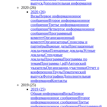
выпуск
Дополнительная информация
2020 (26)
2020 (26)
Визы
Первое информационное
сообщение
Второе информационное
сообщение
Третье информационное
сообщение
Четвертое информационное
сообщение
Программный
комитет
Организационный
комитет
Организаторы
Спонсоры и
партнёры
Важные даты
Приглашенные
докладчики
Пленарные доклады
Устные
доклады
Стендовые
доклады
Программа
Программы по
темам
Программа (.pdf)
Авторский
указатель
Организации-участники
Отчет о
конференции
Труды
Тематический
выпуск
Фотографии
Дополнительная
информация
Контакты
2019 (25)
2019 (25)
Общая информация
Визы
Первое
информационное сообщение
Второе
информационное сообщение
Третье
информационное сообщение
Программный