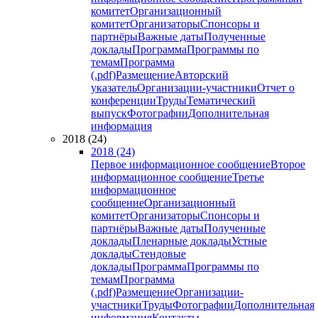
комитет
Организационный
комитет
Организаторы
Спонсоры и
партнёры
Важные даты
Полученные
доклады
Программа
Программы по
темам
Программа
(.pdf)
Размещение
Авторский
указатель
Организации-участники
Отчет о
конференции
Труды
Тематический
выпуск
Фотографии
Дополнительная
информация
2018 (24)
2018 (24)
Первое информационное сообщение
Второе
информационное сообщение
Третье
информационное
сообщение
Организационный
комитет
Организаторы
Спонсоры и
партнёры
Важные даты
Полученные
доклады
Пленарные доклады
Устные
доклады
Стендовые
доклады
Программа
Программы по
темам
Программа
(.pdf)
Размещение
Организации-
участники
Труды
Фотографии
Дополнительная
информация
Контакты