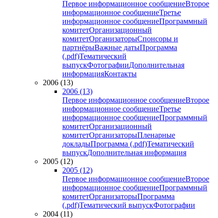
Первое информационное сообщение
Второе
информационное сообщение
Третье
информационное сообщение
Программный
комитет
Организационный
комитет
Организаторы
Спонсоры и
партнёры
Важные даты
Программа
(.pdf)
Тематический
выпуск
Фотографии
Дополнительная
информация
Контакты
2006 (13)
2006 (13)
Первое информационное сообщение
Второе
информационное сообщение
Третье
информационное сообщение
Программный
комитет
Организационный
комитет
Организаторы
Пленарные
доклады
Программа (.pdf)
Тематический
выпуск
Дополнительная информация
2005 (12)
2005 (12)
Первое информационное сообщение
Второе
информационное сообщение
Программный
комитет
Организаторы
Программа
(.pdf)
Тематический выпуск
Фотографии
2004 (11)