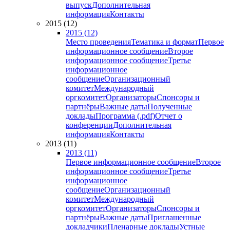
выпуск
Дополнительная
информация
Контакты
2015 (12)
2015 (12)
Место проведения
Тематика и формат
Первое
информационное сообщение
Второе
информационное сообщение
Третье
информационное
сообщение
Организационный
комитет
Международный
оргкомитет
Организаторы
Спонсоры и
партнёры
Важные даты
Полученные
доклады
Программа (.pdf)
Отчет о
конференции
Дополнительная
информация
Контакты
2013 (11)
2013 (11)
Первое информационное сообщение
Второе
информационное сообщение
Третье
информационное
сообщение
Организационный
комитет
Международный
оргкомитет
Организаторы
Спонсоры и
партнёры
Важные даты
Приглашенные
докладчики
Пленарные доклады
Устные