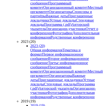
сообщение
Программный
комитет
Организационный комитет
Местный
оргкомитет
Организаторы
Спонсоры и
партнёры
Важные даты
Приглашенные
докладчики
Устные доклады
Стендовые
доклады
Программа (.pdf)
Авторский
указатель
Организации-участники
Отчет о
конференции
Фотографии
Дополнительная
информация
Родственные конференции
2023 (20)
2023 (20)
Общая информация
Тематика и
формат
Первое информационное
сообщение
Второе информационное
сообщение
Третье информационное
сообщение
Программный
комитет
Организационный комитет
Местный
оргкомитет
Организаторы
Важные
даты
Приглашенные докладчики
Устные
доклады
Стендовые доклады
Программа
(.pdf)
Авторский указатель
Организации-
участники
Фотографии
Дополнительная
информация
Родственные конференции
2019 (19)
2019 (19)