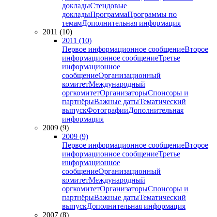
доклады
Стендовые
доклады
Программа
Программы по
темам
Дополнительная информация
2011 (10)
2011 (10)
Первое информационное сообщение
Второе
информационное сообщение
Третье
информационное
сообщение
Организационный
комитет
Международный
оргкомитет
Организаторы
Спонсоры и
партнёры
Важные даты
Тематический
выпуск
Фотографии
Дополнительная
информация
2009 (9)
2009 (9)
Первое информационное сообщение
Второе
информационное сообщение
Третье
информационное
сообщение
Организационный
комитет
Международный
оргкомитет
Организаторы
Спонсоры и
партнёры
Важные даты
Тематический
выпуск
Дополнительная информация
2007 (8)