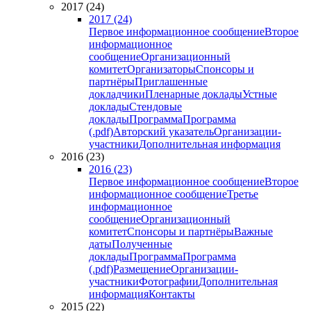
2017 (24)
2017 (24)
Первое информационное сообщение
Второе
информационное
сообщение
Организационный
комитет
Организаторы
Спонсоры и
партнёры
Приглашенные
докладчики
Пленарные доклады
Устные
доклады
Стендовые
доклады
Программа
Программа
(.pdf)
Авторский указатель
Организации-
участники
Дополнительная информация
2016 (23)
2016 (23)
Первое информационное сообщение
Второе
информационное сообщение
Третье
информационное
сообщение
Организационный
комитет
Спонсоры и партнёры
Важные
даты
Полученные
доклады
Программа
Программа
(.pdf)
Размещение
Организации-
участники
Фотографии
Дополнительная
информация
Контакты
2015 (22)