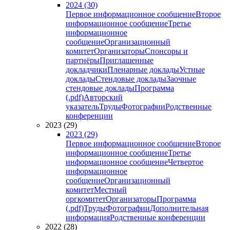
2024 (30)
Первое информационное сообщение
Второе
информационное сообщение
Третье
информационное
сообщение
Организационный
комитет
Организаторы
Спонсоры и
партнёры
Приглашенные
докладчики
Пленарные доклады
Устные
доклады
Стендовые доклады
Заочные
стендовые доклады
Программа
(.pdf)
Авторский
указатель
Труды
Фотографии
Родственные
конференции
2023 (29)
2023 (29)
Первое информационное сообщение
Второе
информационное сообщение
Третье
информационное сообщение
Четвертое
информационное
сообщение
Организационный
комитет
Местный
оргкомитет
Организаторы
Программа
(.pdf)
Труды
Фотографии
Дополнительная
информация
Родственные конференции
2022 (28)