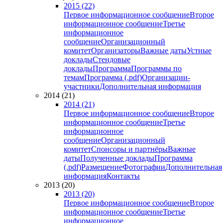
2015 (22)
Первое информационное сообщение
Второе
информационное сообщение
Третье
информационное
сообщение
Организационный
комитет
Организаторы
Важные даты
Устные
доклады
Стендовые
доклады
Программа
Программы по
темам
Программа (.pdf)
Организации-
участники
Дополнительная информация
2014 (21)
2014 (21)
Первое информационное сообщение
Второе
информационное сообщение
Третье
информационное
сообщение
Организационный
комитет
Спонсоры и партнёры
Важные
даты
Полученные доклады
Программа
(.pdf)
Размещение
Фотографии
Дополнительная
информация
Контакты
2013 (20)
2013 (20)
Первое информационное сообщение
Второе
информационное сообщение
Третье
информационное