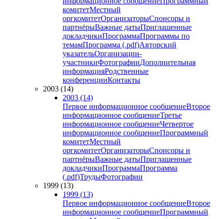
информационное сообщение
Программный
комитет
Местный
оргкомитет
Организаторы
Спонсоры и
партнёры
Важные даты
Приглашенные
докладчики
Программа
Программы по
темам
Программа (.pdf)
Авторский
указатель
Организации-
участники
Фотографии
Дополнительная
информация
Родственные
конференции
Контакты
2003 (14)
2003 (14)
Первое информационное сообщение
Второе
информационное сообщение
Третье
информационное сообщение
Четвертое
информационное сообщение
Программный
комитет
Местный
оргкомитет
Организаторы
Спонсоры и
партнёры
Важные даты
Приглашенные
докладчики
Программа
Программа
(.pdf)
Труды
Фотографии
1999 (13)
1999 (13)
Первое информационное сообщение
Второе
информационное сообщение
Программный