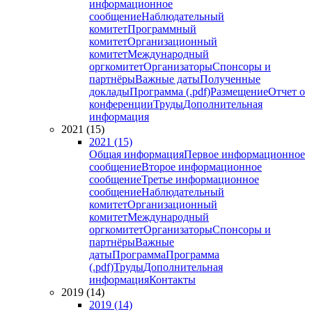
информационное
сообщение
Наблюдательный
комитет
Программный
комитет
Организационный
комитет
Международный
оргкомитет
Организаторы
Спонсоры и
партнёры
Важные даты
Полученные
доклады
Программа (.pdf)
Размещение
Отчет о
конференции
Труды
Дополнительная
информация
2021 (15)
2021 (15)
Общая информация
Первое информационное
сообщение
Второе информационное
сообщение
Третье информационное
сообщение
Наблюдательный
комитет
Организационный
комитет
Международный
оргкомитет
Организаторы
Спонсоры и
партнёры
Важные
даты
Программа
Программа
(.pdf)
Труды
Дополнительная
информация
Контакты
2019 (14)
2019 (14)