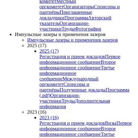
комитет
Местный
оргкомитет
Организаторы
Спонсоры и
партнёры
Приглашенные
докладчики
Программа
Авторский
указатель
Организации-
участники
Труды
Фотографии
Импульсные лазеры и применения лазеров
Импульсные лазеры и применения лазеров
2025 (17)
2025 (17)
Регистрация и прием докладов
Первое
информационное сообщение
Второе
информационное сообщение
Третье
информационное
сообщение
Международный
оргкомитет
Спонсоры и
партнёры
Полученные доклады
Программа
(.pdf)
Организации-
участники
Труды
Дополнительная
информация
2023 (16)
2023 (16)
Регистрация и прием докладов
Визы
Первое
информационное сообщение
Второе
информационное сообщение
Третье