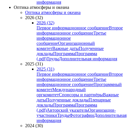
информация
Оптика атмосферы и океана
Оптика атмосферы и океана
2026 (32)
2026 (32)
Первое информационное сообщение
Второе
информационное сообщение
Третье
информационное
сообщение
Организационный
комитет
Важные даты
Полученные
доклады
Программа
Программа
(.pdf)
Труды
Дополнительная информация
2025 (31)
2025 (31)
Первое информационное сообщение
Второе
информационное сообщение
Третье
информационное сообщение
Программный
комитет
Международный
оргкомитет
Спонсоры и партнёры
Важные
даты
Полученные доклады
Пленарные
доклады
Программа
Программа
(.pdf)
Авторский указатель
Организации-
участники
Труды
Фотографии
Дополнительная
информация
2024 (30)