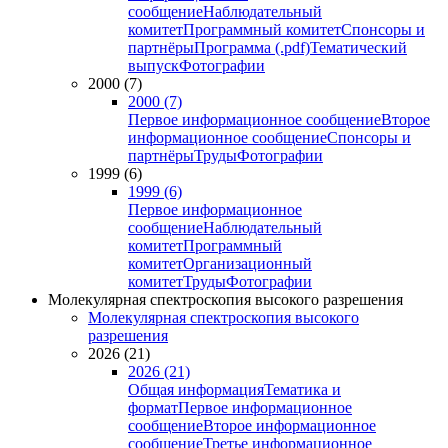
сообщение
Наблюдательный
комитет
Программный комитет
Спонсоры и
партнёры
Программа (.pdf)
Тематический
выпуск
Фотографии
2000 (7)
2000 (7)
Первое информационное сообщение
Второе
информационное сообщение
Спонсоры и
партнёры
Труды
Фотографии
1999 (6)
1999 (6)
Первое информационное
сообщение
Наблюдательный
комитет
Программный
комитет
Организационный
комитет
Труды
Фотографии
Молекулярная спектроскопия высокого разрешения
Молекулярная спектроскопия высокого
разрешения
2026 (21)
2026 (21)
Общая информация
Тематика и
формат
Первое информационное
сообщение
Второе информационное
сообщение
Третье информационное