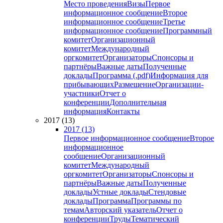
Место проведения
Визы
Первое
информационное сообщение
Второе
информационное сообщение
Третье
информационное сообщение
Программный
комитет
Организационный
комитет
Международный
оргкомитет
Организаторы
Спонсоры и
партнёры
Важные даты
Полученные
доклады
Программа (.pdf)
Информация для
прибывающих
Размещение
Организации-
участники
Отчет о
конференции
Дополнительная
информация
Контакты
2017 (13)
2017 (13)
Первое информационное сообщение
Второе
информационное
сообщение
Организационный
комитет
Международный
оргкомитет
Организаторы
Спонсоры и
партнёры
Важные даты
Полученные
доклады
Устные доклады
Стендовые
доклады
Программа
Программы по
темам
Авторский указатель
Отчет о
конференции
Труды
Тематический