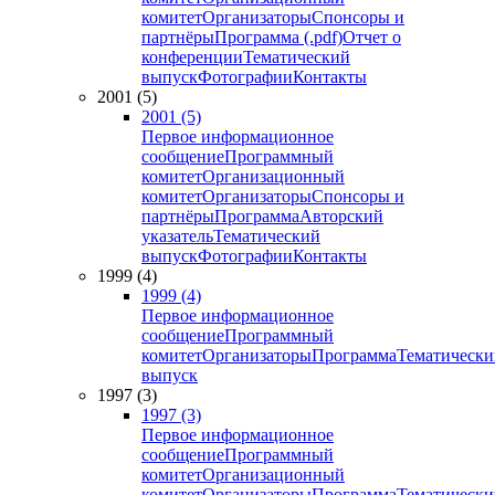
комитет
Организаторы
Спонсоры и
партнёры
Программа (.pdf)
Отчет о
конференции
Тематический
выпуск
Фотографии
Контакты
2001 (5)
2001 (5)
Первое информационное
сообщение
Программный
комитет
Организационный
комитет
Организаторы
Спонсоры и
партнёры
Программа
Авторский
указатель
Тематический
выпуск
Фотографии
Контакты
1999 (4)
1999 (4)
Первое информационное
сообщение
Программный
комитет
Организаторы
Программа
Тематически
выпуск
1997 (3)
1997 (3)
Первое информационное
сообщение
Программный
комитет
Организационный
комитет
Организаторы
Программа
Тематически