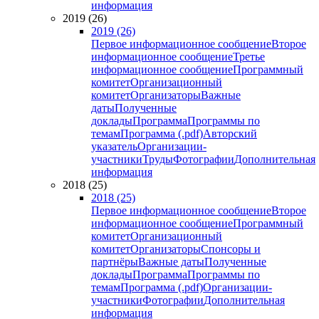
информация
2019 (26)
2019 (26)
Первое информационное сообщение
Второе
информационное сообщение
Третье
информационное сообщение
Программный
комитет
Организационный
комитет
Организаторы
Важные
даты
Полученные
доклады
Программа
Программы по
темам
Программа (.pdf)
Авторский
указатель
Организации-
участники
Труды
Фотографии
Дополнительная
информация
2018 (25)
2018 (25)
Первое информационное сообщение
Второе
информационное сообщение
Программный
комитет
Организационный
комитет
Организаторы
Спонсоры и
партнёры
Важные даты
Полученные
доклады
Программа
Программы по
темам
Программа (.pdf)
Организации-
участники
Фотографии
Дополнительная
информация