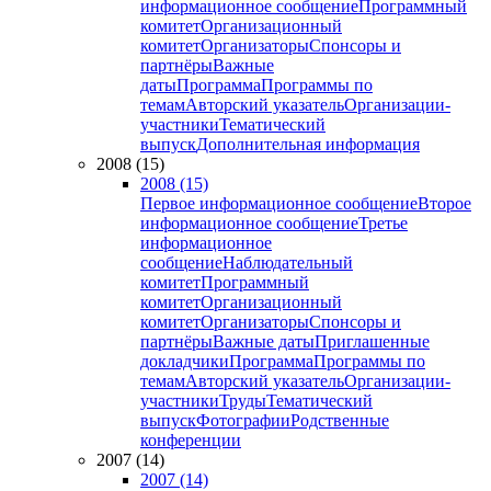
информационное сообщение
Программный
комитет
Организационный
комитет
Организаторы
Спонсоры и
партнёры
Важные
даты
Программа
Программы по
темам
Авторский указатель
Организации-
участники
Тематический
выпуск
Дополнительная информация
2008 (15)
2008 (15)
Первое информационное сообщение
Второе
информационное сообщение
Третье
информационное
сообщение
Наблюдательный
комитет
Программный
комитет
Организационный
комитет
Организаторы
Спонсоры и
партнёры
Важные даты
Приглашенные
докладчики
Программа
Программы по
темам
Авторский указатель
Организации-
участники
Труды
Тематический
выпуск
Фотографии
Родственные
конференции
2007 (14)
2007 (14)