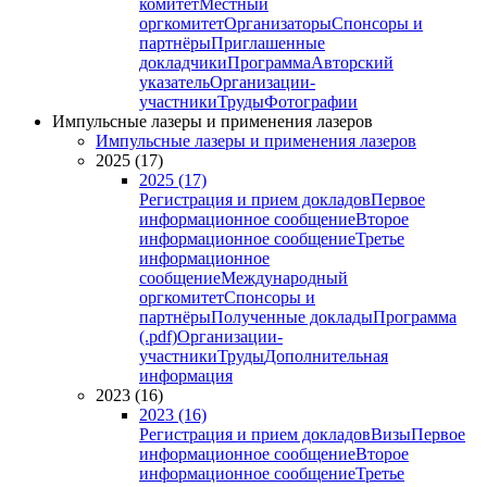
комитет
Местный
оргкомитет
Организаторы
Спонсоры и
партнёры
Приглашенные
докладчики
Программа
Авторский
указатель
Организации-
участники
Труды
Фотографии
Импульсные лазеры и применения лазеров
Импульсные лазеры и применения лазеров
2025 (17)
2025 (17)
Регистрация и прием докладов
Первое
информационное сообщение
Второе
информационное сообщение
Третье
информационное
сообщение
Международный
оргкомитет
Спонсоры и
партнёры
Полученные доклады
Программа
(.pdf)
Организации-
участники
Труды
Дополнительная
информация
2023 (16)
2023 (16)
Регистрация и прием докладов
Визы
Первое
информационное сообщение
Второе
информационное сообщение
Третье