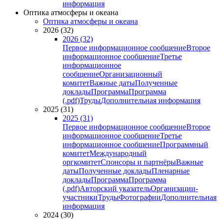
информация
Оптика атмосферы и океана
Оптика атмосферы и океана
2026 (32)
2026 (32)
Первое информационное сообщение
Второе
информационное сообщение
Третье
информационное
сообщение
Организационный
комитет
Важные даты
Полученные
доклады
Программа
Программа
(.pdf)
Труды
Дополнительная информация
2025 (31)
2025 (31)
Первое информационное сообщение
Второе
информационное сообщение
Третье
информационное сообщение
Программный
комитет
Международный
оргкомитет
Спонсоры и партнёры
Важные
даты
Полученные доклады
Пленарные
доклады
Программа
Программа
(.pdf)
Авторский указатель
Организации-
участники
Труды
Фотографии
Дополнительная
информация
2024 (30)