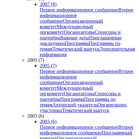
2007 (8)
Первое информационное сообщение
Второе
информационное
сообщение
Организационный
комитет
Международный
оргкомитет
Организаторы
Спонсоры и
партнёры
Важные даты
Приглашенные
докладчики
Программа
Программы по
темам
Тематический выпуск
Дополнительная
информация
2005 (7)
2005 (7)
Первое информационное сообщение
Второе
информационное
сообщение
Организационный
комитет
Международный
оргкомитет
Организаторы
Спонсоры и
партнёры
Программа
Программы по
темам
Авторский указатель
Организации-
участники
Тематический выпуск
2003 (6)
2003 (6)
Первое информационное сообщение
Второе
информационное сообщение
Программный
комитет
Организационный