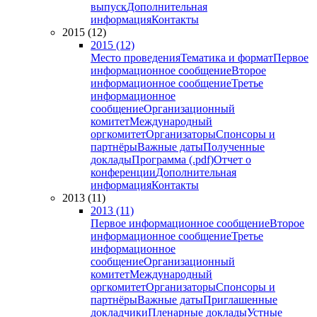
выпуск
Дополнительная
информация
Контакты
2015 (12)
2015 (12)
Место проведения
Тематика и формат
Первое
информационное сообщение
Второе
информационное сообщение
Третье
информационное
сообщение
Организационный
комитет
Международный
оргкомитет
Организаторы
Спонсоры и
партнёры
Важные даты
Полученные
доклады
Программа (.pdf)
Отчет о
конференции
Дополнительная
информация
Контакты
2013 (11)
2013 (11)
Первое информационное сообщение
Второе
информационное сообщение
Третье
информационное
сообщение
Организационный
комитет
Международный
оргкомитет
Организаторы
Спонсоры и
партнёры
Важные даты
Приглашенные
докладчики
Пленарные доклады
Устные