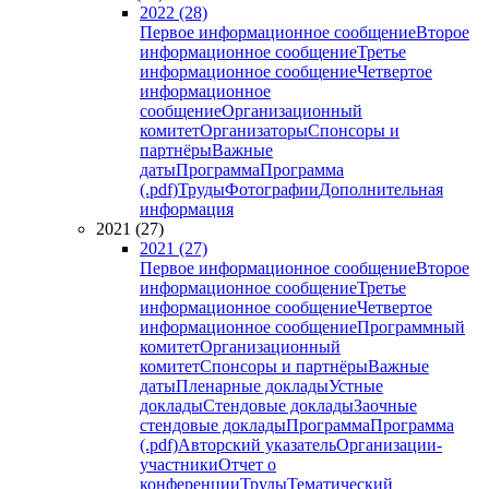
2022 (28)
Первое информационное сообщение
Второе
информационное сообщение
Третье
информационное сообщение
Четвертое
информационное
сообщение
Организационный
комитет
Организаторы
Спонсоры и
партнёры
Важные
даты
Программа
Программа
(.pdf)
Труды
Фотографии
Дополнительная
информация
2021 (27)
2021 (27)
Первое информационное сообщение
Второе
информационное сообщение
Третье
информационное сообщение
Четвертое
информационное сообщение
Программный
комитет
Организационный
комитет
Спонсоры и партнёры
Важные
даты
Пленарные доклады
Устные
доклады
Стендовые доклады
Заочные
стендовые доклады
Программа
Программа
(.pdf)
Авторский указатель
Организации-
участники
Отчет о
конференции
Труды
Тематический