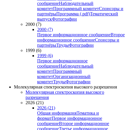
сообщение
Наблюдательный
комитет
Программный комитет
Спонсоры и
партнёры
Программа (.pdf)
Тематический
выпуск
Фотографии
2000 (7)
2000 (7)
Первое информационное сообщение
Второе
информационное сообщение
Спонсоры и
партнёры
Труды
Фотографии
1999 (6)
1999 (6)
Первое информационное
сообщение
Наблюдательный
комитет
Программный
комитет
Организационный
комитет
Труды
Фотографии
Молекулярная спектроскопия высокого разрешения
Молекулярная спектроскопия высокого
разрешения
2026 (21)
2026 (21)
Общая информация
Тематика и
формат
Первое информационное
сообщение
Второе информационное
сообщение
Третье информационное