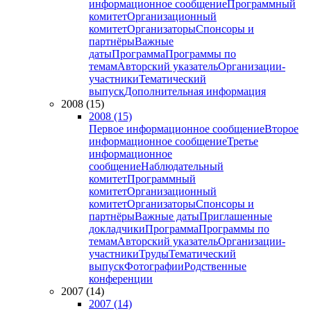
информационное сообщение
Программный
комитет
Организационный
комитет
Организаторы
Спонсоры и
партнёры
Важные
даты
Программа
Программы по
темам
Авторский указатель
Организации-
участники
Тематический
выпуск
Дополнительная информация
2008 (15)
2008 (15)
Первое информационное сообщение
Второе
информационное сообщение
Третье
информационное
сообщение
Наблюдательный
комитет
Программный
комитет
Организационный
комитет
Организаторы
Спонсоры и
партнёры
Важные даты
Приглашенные
докладчики
Программа
Программы по
темам
Авторский указатель
Организации-
участники
Труды
Тематический
выпуск
Фотографии
Родственные
конференции
2007 (14)
2007 (14)