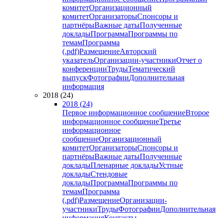
комитет
Организационный
комитет
Организаторы
Спонсоры и
партнёры
Важные даты
Полученные
доклады
Программа
Программы по
темам
Программа
(.pdf)
Размещение
Авторский
указатель
Организации-участники
Отчет о
конференции
Труды
Тематический
выпуск
Фотографии
Дополнительная
информация
2018 (24)
2018 (24)
Первое информационное сообщение
Второе
информационное сообщение
Третье
информационное
сообщение
Организационный
комитет
Организаторы
Спонсоры и
партнёры
Важные даты
Полученные
доклады
Пленарные доклады
Устные
доклады
Стендовые
доклады
Программа
Программы по
темам
Программа
(.pdf)
Размещение
Организации-
участники
Труды
Фотографии
Дополнительная
информация
Контакты