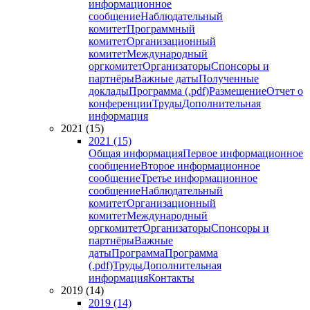
информационное
сообщение
Наблюдательный
комитет
Программный
комитет
Организационный
комитет
Международный
оргкомитет
Организаторы
Спонсоры и
партнёры
Важные даты
Полученные
доклады
Программа (.pdf)
Размещение
Отчет о
конференции
Труды
Дополнительная
информация
2021 (15)
2021 (15)
Общая информация
Первое информационное
сообщение
Второе информационное
сообщение
Третье информационное
сообщение
Наблюдательный
комитет
Организационный
комитет
Международный
оргкомитет
Организаторы
Спонсоры и
партнёры
Важные
даты
Программа
Программа
(.pdf)
Труды
Дополнительная
информация
Контакты
2019 (14)
2019 (14)