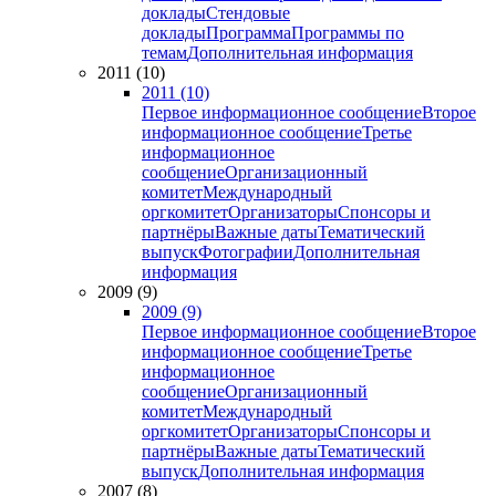
доклады
Стендовые
доклады
Программа
Программы по
темам
Дополнительная информация
2011 (10)
2011 (10)
Первое информационное сообщение
Второе
информационное сообщение
Третье
информационное
сообщение
Организационный
комитет
Международный
оргкомитет
Организаторы
Спонсоры и
партнёры
Важные даты
Тематический
выпуск
Фотографии
Дополнительная
информация
2009 (9)
2009 (9)
Первое информационное сообщение
Второе
информационное сообщение
Третье
информационное
сообщение
Организационный
комитет
Международный
оргкомитет
Организаторы
Спонсоры и
партнёры
Важные даты
Тематический
выпуск
Дополнительная информация
2007 (8)