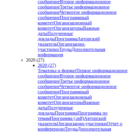
сообщение
Второе информационное
сообщение
Третье информационное
сообщение
Четвертое информационное
сообщение
Программный
комитет
Организационный
комитет
Организаторы
Важные
даты
Полученные
доклады
Программа
Авторский
указатель
Организации-
участники
Труды
Дополнительная
информация
2020 (27)
2020 (27)
Тематика и формат
Первое информационное
сообщение
Второе информационное
сообщение
Третье информационное
сообщение
Четвертое информационное
сообщение
Программный
комитет
Организационный
комитет
Организаторы
Важные
даты
Полученные
доклады
Программа
Программы по
темам
Программа (.pdf)
Авторский
указатель
Организации-участники
Отчет о
конференции
Труды
Дополнительная