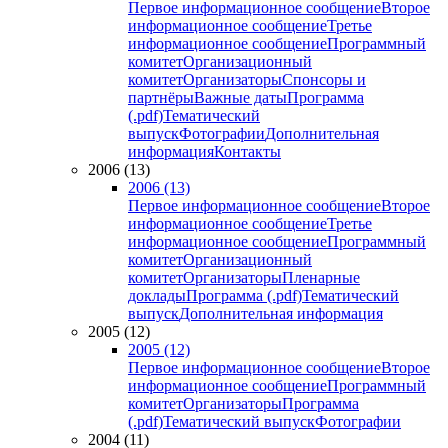
Первое информационное сообщение
Второе
информационное сообщение
Третье
информационное сообщение
Программный
комитет
Организационный
комитет
Организаторы
Спонсоры и
партнёры
Важные даты
Программа
(.pdf)
Тематический
выпуск
Фотографии
Дополнительная
информация
Контакты
2006 (13)
2006 (13)
Первое информационное сообщение
Второе
информационное сообщение
Третье
информационное сообщение
Программный
комитет
Организационный
комитет
Организаторы
Пленарные
доклады
Программа (.pdf)
Тематический
выпуск
Дополнительная информация
2005 (12)
2005 (12)
Первое информационное сообщение
Второе
информационное сообщение
Программный
комитет
Организаторы
Программа
(.pdf)
Тематический выпуск
Фотографии
2004 (11)