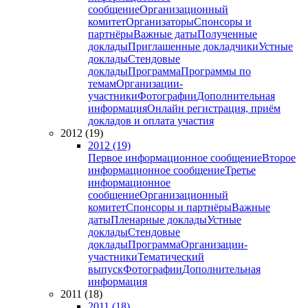
сообщение
Организационный
комитет
Организаторы
Спонсоры и
партнёры
Важные даты
Полученные
доклады
Приглашенные докладчики
Устные
доклады
Стендовые
доклады
Программа
Программы по
темам
Организации-
участники
Фотографии
Дополнительная
информация
Онлайн регистрация, приём
докладов и оплата участия
2012 (19)
2012 (19)
Первое информационное сообщение
Второе
информационное сообщение
Третье
информационное
сообщение
Организационный
комитет
Спонсоры и партнёры
Важные
даты
Пленарные доклады
Устные
доклады
Стендовые
доклады
Программа
Организации-
участники
Тематический
выпуск
Фотографии
Дополнительная
информация
2011 (18)
2011 (18)