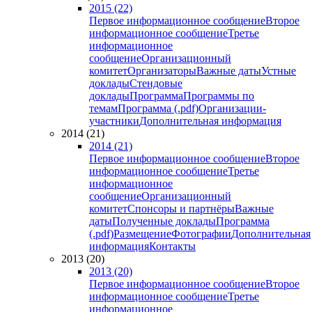
2015 (22)
Первое информационное сообщение
Второе
информационное сообщение
Третье
информационное
сообщение
Организационный
комитет
Организаторы
Важные даты
Устные
доклады
Стендовые
доклады
Программа
Программы по
темам
Программа (.pdf)
Организации-
участники
Дополнительная информация
2014 (21)
2014 (21)
Первое информационное сообщение
Второе
информационное сообщение
Третье
информационное
сообщение
Организационный
комитет
Спонсоры и партнёры
Важные
даты
Полученные доклады
Программа
(.pdf)
Размещение
Фотографии
Дополнительная
информация
Контакты
2013 (20)
2013 (20)
Первое информационное сообщение
Второе
информационное сообщение
Третье
информационное