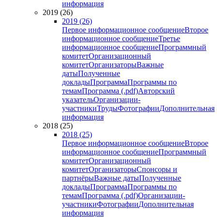
информация
2019 (26)
2019 (26)
Первое информационное сообщение
Второе
информационное сообщение
Третье
информационное сообщение
Программный
комитет
Организационный
комитет
Организаторы
Важные
даты
Полученные
доклады
Программа
Программы по
темам
Программа (.pdf)
Авторский
указатель
Организации-
участники
Труды
Фотографии
Дополнительная
информация
2018 (25)
2018 (25)
Первое информационное сообщение
Второе
информационное сообщение
Программный
комитет
Организационный
комитет
Организаторы
Спонсоры и
партнёры
Важные даты
Полученные
доклады
Программа
Программы по
темам
Программа (.pdf)
Организации-
участники
Фотографии
Дополнительная
информация