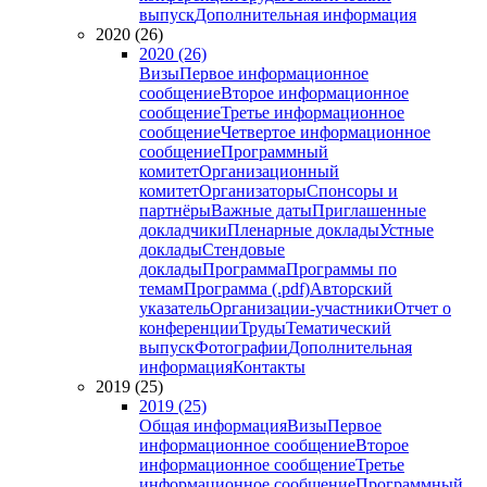
выпуск
Дополнительная информация
2020 (26)
2020 (26)
Визы
Первое информационное
сообщение
Второе информационное
сообщение
Третье информационное
сообщение
Четвертое информационное
сообщение
Программный
комитет
Организационный
комитет
Организаторы
Спонсоры и
партнёры
Важные даты
Приглашенные
докладчики
Пленарные доклады
Устные
доклады
Стендовые
доклады
Программа
Программы по
темам
Программа (.pdf)
Авторский
указатель
Организации-участники
Отчет о
конференции
Труды
Тематический
выпуск
Фотографии
Дополнительная
информация
Контакты
2019 (25)
2019 (25)
Общая информация
Визы
Первое
информационное сообщение
Второе
информационное сообщение
Третье
информационное сообщение
Программный