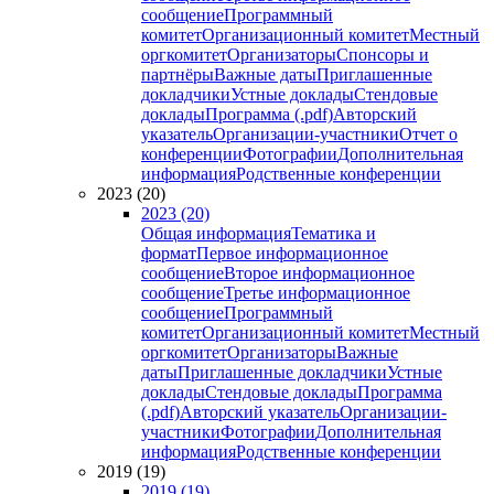
сообщение
Программный
комитет
Организационный комитет
Местный
оргкомитет
Организаторы
Спонсоры и
партнёры
Важные даты
Приглашенные
докладчики
Устные доклады
Стендовые
доклады
Программа (.pdf)
Авторский
указатель
Организации-участники
Отчет о
конференции
Фотографии
Дополнительная
информация
Родственные конференции
2023 (20)
2023 (20)
Общая информация
Тематика и
формат
Первое информационное
сообщение
Второе информационное
сообщение
Третье информационное
сообщение
Программный
комитет
Организационный комитет
Местный
оргкомитет
Организаторы
Важные
даты
Приглашенные докладчики
Устные
доклады
Стендовые доклады
Программа
(.pdf)
Авторский указатель
Организации-
участники
Фотографии
Дополнительная
информация
Родственные конференции
2019 (19)
2019 (19)