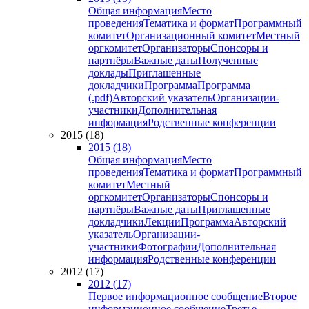
Общая информация
Место
проведения
Тематика и формат
Программный
комитет
Организационный комитет
Местный
оргкомитет
Организаторы
Спонсоры и
партнёры
Важные даты
Полученные
доклады
Приглашенные
докладчики
Программа
Программа
(.pdf)
Авторский указатель
Организации-
участники
Дополнительная
информация
Родственные конференции
2015 (18)
2015 (18)
Общая информация
Место
проведения
Тематика и формат
Программный
комитет
Местный
оргкомитет
Организаторы
Спонсоры и
партнёры
Важные даты
Приглашенные
докладчики
Лекции
Программа
Авторский
указатель
Организации-
участники
Фотографии
Дополнительная
информация
Родственные конференции
2012 (17)
2012 (17)
Первое информационное сообщение
Второе
информационное сообщение
Третье