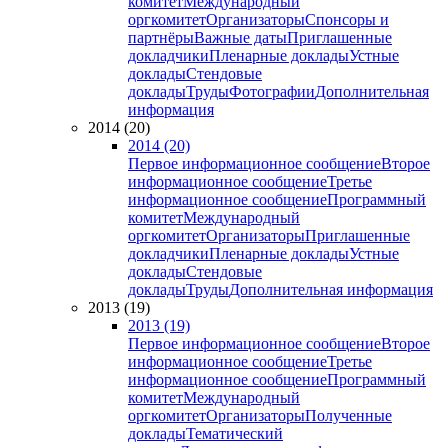
комитет
Международный
оргкомитет
Организаторы
Спонсоры и
партнёры
Важные даты
Приглашенные
докладчики
Пленарные доклады
Устные
доклады
Стендовые
доклады
Труды
Фотографии
Дополнительная
информация
2014 (20)
2014 (20)
Первое информационное сообщение
Второе
информационное сообщение
Третье
информационное сообщение
Программный
комитет
Международный
оргкомитет
Организаторы
Приглашенные
докладчики
Пленарные доклады
Устные
доклады
Стендовые
доклады
Труды
Дополнительная информация
2013 (19)
2013 (19)
Первое информационное сообщение
Второе
информационное сообщение
Третье
информационное сообщение
Программный
комитет
Международный
оргкомитет
Организаторы
Полученные
доклады
Тематический