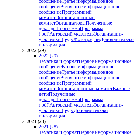
сообщение
Третье информационное
сообщение
Четвертое информационное
сообщение
Программный
комитет
Организационный
комитет
Организаторы
Полученные
доклады
Программа
Программа
(.pdf)
Авторский указатель
Организации-
участники
Труды
Фотографии
Дополнительная
информация
2022 (29)
2022 (29)
Тематика и формат
Первое информационное
сообщение
Второе информационное
сообщение
Третье информационное
сообщение
Четвертое информационное
сообщение
Программный
комитет
Организационный комитет
Важные
даты
Полученные
доклады
Программа
Программа
(.pdf)
Авторский указатель
Организации-
участники
Труды
Дополнительная
информация
2021 (28)
2021 (28)
Тематика и формат
Первое информационное