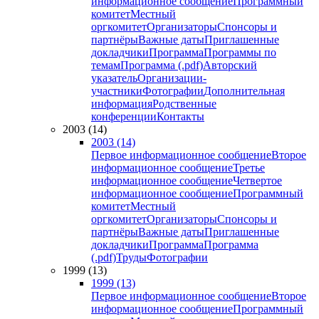
информационное сообщение
Программный
комитет
Местный
оргкомитет
Организаторы
Спонсоры и
партнёры
Важные даты
Приглашенные
докладчики
Программа
Программы по
темам
Программа (.pdf)
Авторский
указатель
Организации-
участники
Фотографии
Дополнительная
информация
Родственные
конференции
Контакты
2003 (14)
2003 (14)
Первое информационное сообщение
Второе
информационное сообщение
Третье
информационное сообщение
Четвертое
информационное сообщение
Программный
комитет
Местный
оргкомитет
Организаторы
Спонсоры и
партнёры
Важные даты
Приглашенные
докладчики
Программа
Программа
(.pdf)
Труды
Фотографии
1999 (13)
1999 (13)
Первое информационное сообщение
Второе
информационное сообщение
Программный