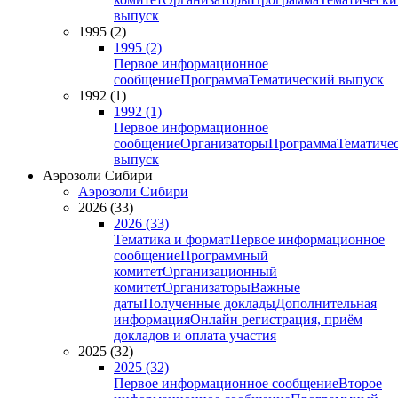
выпуск
1995 (2)
1995 (2)
Первое информационное
сообщение
Программа
Тематический выпуск
1992 (1)
1992 (1)
Первое информационное
сообщение
Организаторы
Программа
Тематиче
выпуск
Аэрозоли Сибири
Аэрозоли Сибири
2026 (33)
2026 (33)
Тематика и формат
Первое информационное
сообщение
Программный
комитет
Организационный
комитет
Организаторы
Важные
даты
Полученные доклады
Дополнительная
информация
Онлайн регистрация, приём
докладов и оплата участия
2025 (32)
2025 (32)
Первое информационное сообщение
Второе