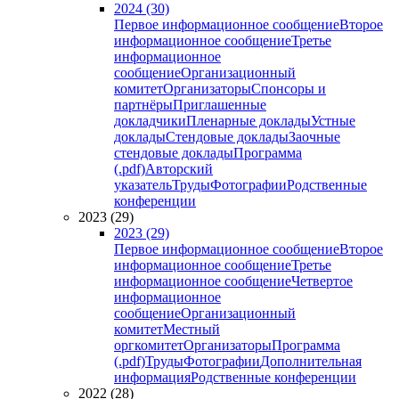
2024 (30)
Первое информационное сообщение
Второе
информационное сообщение
Третье
информационное
сообщение
Организационный
комитет
Организаторы
Спонсоры и
партнёры
Приглашенные
докладчики
Пленарные доклады
Устные
доклады
Стендовые доклады
Заочные
стендовые доклады
Программа
(.pdf)
Авторский
указатель
Труды
Фотографии
Родственные
конференции
2023 (29)
2023 (29)
Первое информационное сообщение
Второе
информационное сообщение
Третье
информационное сообщение
Четвертое
информационное
сообщение
Организационный
комитет
Местный
оргкомитет
Организаторы
Программа
(.pdf)
Труды
Фотографии
Дополнительная
информация
Родственные конференции
2022 (28)