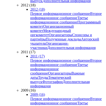
выпуск
Дополнительная информация
2012 (18)
2012 (18)
Первое информационное сообщение
Второе
информационное сообщение
Третье
информационное сообщение
Программный
комитет
Организационный
комитет
Международный
оргкомитет
Организаторы
Спонсоры и
партнёры
Полученные доклады
Авторский
указатель
Организации-
участники
Дополнительная информация
2011 (17)
2011 (17)
Первое информационное сообщение
Второе
информационное сообщение
Третье
информационное
сообщение
Организаторы
Важные
даты
Труды
Тематический
выпуск
Фотографии
Дополнительная
информация
2009 (16)
2009 (16)
Первое информационное сообщение
Второе
информационное сообщение
Третье