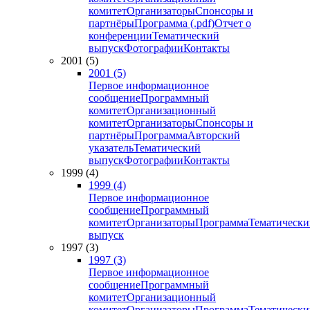
комитет
Организаторы
Спонсоры и
партнёры
Программа (.pdf)
Отчет о
конференции
Тематический
выпуск
Фотографии
Контакты
2001 (5)
2001 (5)
Первое информационное
сообщение
Программный
комитет
Организационный
комитет
Организаторы
Спонсоры и
партнёры
Программа
Авторский
указатель
Тематический
выпуск
Фотографии
Контакты
1999 (4)
1999 (4)
Первое информационное
сообщение
Программный
комитет
Организаторы
Программа
Тематически
выпуск
1997 (3)
1997 (3)
Первое информационное
сообщение
Программный
комитет
Организационный
комитет
Организаторы
Программа
Тематически