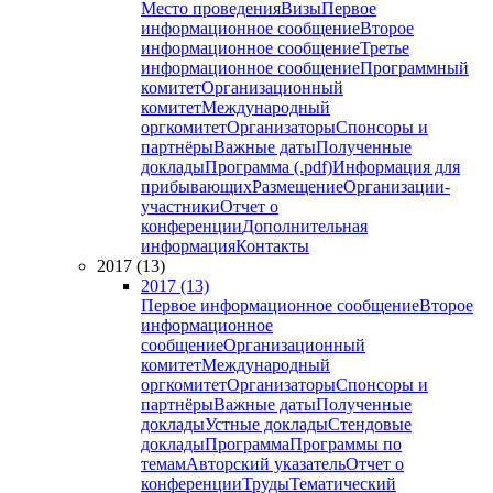
Место проведения
Визы
Первое
информационное сообщение
Второе
информационное сообщение
Третье
информационное сообщение
Программный
комитет
Организационный
комитет
Международный
оргкомитет
Организаторы
Спонсоры и
партнёры
Важные даты
Полученные
доклады
Программа (.pdf)
Информация для
прибывающих
Размещение
Организации-
участники
Отчет о
конференции
Дополнительная
информация
Контакты
2017 (13)
2017 (13)
Первое информационное сообщение
Второе
информационное
сообщение
Организационный
комитет
Международный
оргкомитет
Организаторы
Спонсоры и
партнёры
Важные даты
Полученные
доклады
Устные доклады
Стендовые
доклады
Программа
Программы по
темам
Авторский указатель
Отчет о
конференции
Труды
Тематический