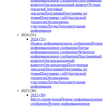
информационное сообщение
Программный
комитет
Организационный комитет
Устные
доклады
Стендовые
доклады
Программа
Программы по
темам
Программа (.pdf)
Авторский
указатель
Организации-
участники
Труды
Дополнительная
информация
2024 (31)
2024 (31)
Первое информационное сообщение
Второе
информационное сообщение
Третье
информационное сообщение
Четвертое
информационное сообщение
Программный
комитет
Организационный
комитет
Организаторы
Полученные
доклады
Программа
Программы по
темам
Программа (.pdf)
Авторский
указатель
Организации-
участники
Труды
Дополнительная
информация
2023 (30)
2023 (30)
Место проведения
Первое информационное
сообщение
Второе информационное