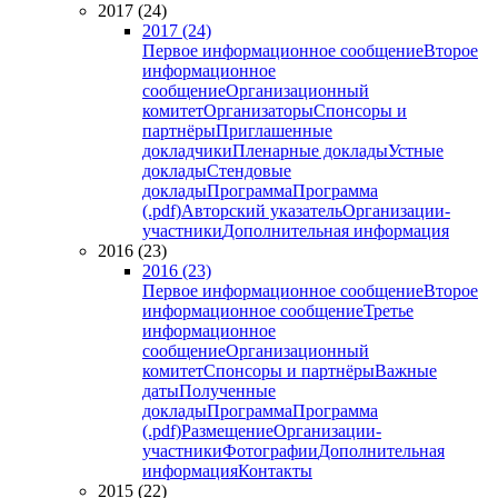
2017 (24)
2017 (24)
Первое информационное сообщение
Второе
информационное
сообщение
Организационный
комитет
Организаторы
Спонсоры и
партнёры
Приглашенные
докладчики
Пленарные доклады
Устные
доклады
Стендовые
доклады
Программа
Программа
(.pdf)
Авторский указатель
Организации-
участники
Дополнительная информация
2016 (23)
2016 (23)
Первое информационное сообщение
Второе
информационное сообщение
Третье
информационное
сообщение
Организационный
комитет
Спонсоры и партнёры
Важные
даты
Полученные
доклады
Программа
Программа
(.pdf)
Размещение
Организации-
участники
Фотографии
Дополнительная
информация
Контакты
2015 (22)