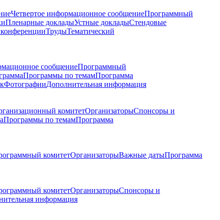
ние
Четвертое информационное сообщение
Программный
ки
Пленарные доклады
Устные доклады
Стендовые
 конференции
Труды
Тематический
рмационное сообщение
Программный
грамма
Программы по темам
Программа
к
Фотографии
Дополнительная информация
рганизационный комитет
Организаторы
Спонсоры и
а
Программы по темам
Программа
рограммный комитет
Организаторы
Важные даты
Программа
рограммный комитет
Организаторы
Спонсоры и
нительная информация