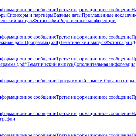
нформационное сообщение
Третье информационное сообщение
Н
оры
Спонсоры и партнёры
Важные даты
Приглашенные докладчи
ический выпуск
Фотографии
Родственные конференции
нформационное сообщение
Третье информационное сообщение
П
ажные даты
Программа (.pdf)
Тематический выпуск
Фотографии
Д
нформационное сообщение
Третье информационное сообщение
П
грамма (.pdf)
Тематический выпуск
Дополнительная информация
нформационное сообщение
Программный комитет
Организаторы
нформационное сообщение
Третье информационное сообщение
Пр
нформационное сообщение
Третье информационное сообщение
Н
графии
нформационное сообщение
Третье информационное сообщение
П