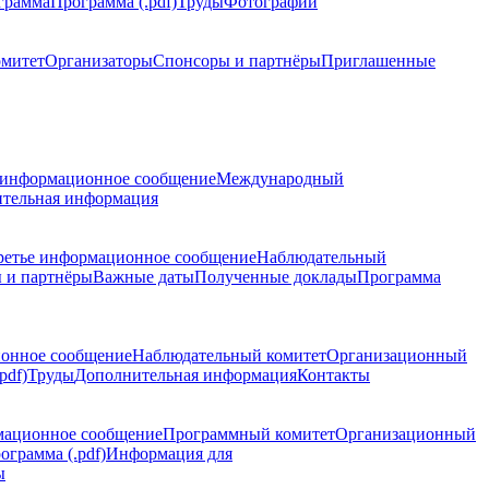
грамма
Программа (.pdf)
Труды
Фотографии
омитет
Организаторы
Спонсоры и партнёры
Приглашенные
 информационное сообщение
Международный
тельная информация
ретье информационное сообщение
Наблюдательный
 и партнёры
Важные даты
Полученные доклады
Программа
ионное сообщение
Наблюдательный комитет
Организационный
pdf)
Труды
Дополнительная информация
Контакты
мационное сообщение
Программный комитет
Организационный
ограмма (.pdf)
Информация для
ы