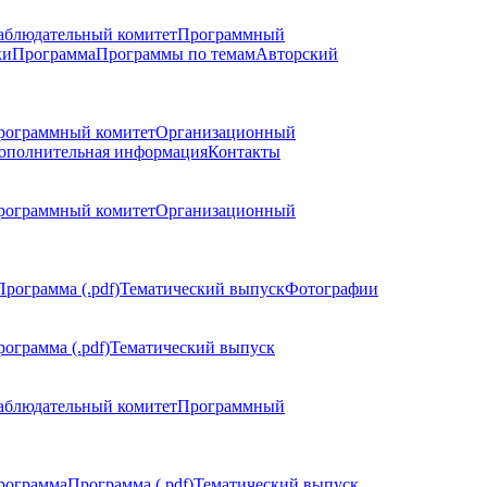
аблюдательный комитет
Программный
ки
Программа
Программы по темам
Авторский
рограммный комитет
Организационный
ополнительная информация
Контакты
рограммный комитет
Организационный
Программа (.pdf)
Тематический выпуск
Фотографии
ограмма (.pdf)
Тематический выпуск
аблюдательный комитет
Программный
рограмма
Программа (.pdf)
Тематический выпуск