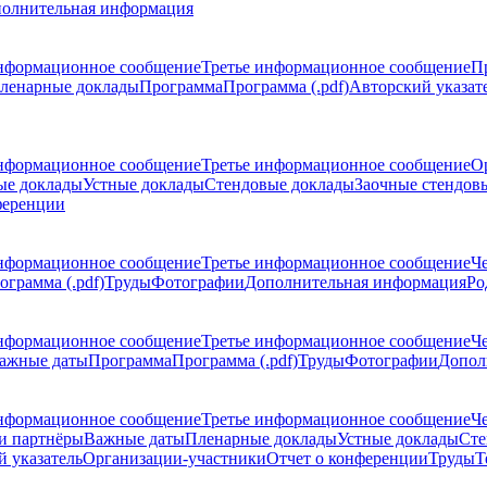
олнительная информация
нформационное сообщение
Третье информационное сообщение
П
ленарные доклады
Программа
Программа (.pdf)
Авторский указат
нформационное сообщение
Третье информационное сообщение
О
ые доклады
Устные доклады
Стендовые доклады
Заочные стендов
ференции
нформационное сообщение
Третье информационное сообщение
Ч
ограмма (.pdf)
Труды
Фотографии
Дополнительная информация
Ро
нформационное сообщение
Третье информационное сообщение
Ч
ажные даты
Программа
Программа (.pdf)
Труды
Фотографии
Допол
нформационное сообщение
Третье информационное сообщение
Ч
и партнёры
Важные даты
Пленарные доклады
Устные доклады
Сте
 указатель
Организации-участники
Отчет о конференции
Труды
Т