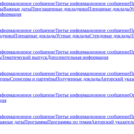
нформационное сообщение
Третье информационное сообщение
П
ры
Важные даты
Приглашенные докладчики
Пленарные доклады
У
нформация
нформационное сообщение
Третье информационное сообщение
П
адчики
Пленарные доклады
Устные доклады
Стендовые доклады
Т
нформационное сообщение
Третье информационное сообщение
П
ы
Тематический выпуск
Дополнительная информация
нформационное сообщение
Третье информационное сообщение
П
торы
Спонсоры и партнёры
Полученные доклады
Авторский указ
нформационное сообщение
Третье информационное сообщение
О
ция
нформационное сообщение
Третье информационное сообщение
П
ажные даты
Программа
Программы по темам
Авторский указател