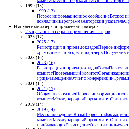
комитет
Местный оргкомитет
Организаторы
Сп
1999 (13)
1999 (13)
Первое информационное сообщение
Второе и
докладчики
Программа
Авторский указатель
Ор
Импульсные лазеры и применения лазеров
Импульсные лазеры и применения лазеров
2025 (17)
2025 (17)
Регистрация и прием докладов
Первое информ
оргкомитет
Спонсоры и партнёры
Полученные
2023 (16)
2023 (16)
Регистрация и прием докладов
Визы
Первое и
комитет
Программный комитет
Организационн
(.pdf)
Размещение
Отчет о конференции
Труды
Д
2021 (15)
2021 (15)
Общая информация
Первое информационное 
комитет
Международный оргкомитет
Организа
2019 (14)
2019 (14)
Место проведения
Визы
Первое информационн
комитет
Международный оргкомитет
Организа
прибывающих
Размещение
Организации-учас