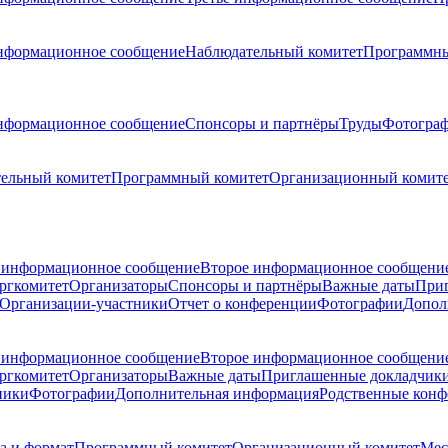
нформационное сообщение
Наблюдательный комитет
Программны
нформационное сообщение
Спонсоры и партнёры
Труды
Фотогра
ельный комитет
Программный комитет
Организационный комит
 информационное сообщение
Второе информационное сообщени
ргкомитет
Организаторы
Спонсоры и партнёры
Важные даты
При
Организации-участники
Отчет о конференции
Фотографии
Допол
 информационное сообщение
Второе информационное сообщени
ргкомитет
Организаторы
Важные даты
Приглашенные докладчик
ники
Фотографии
Дополнительная информация
Родственные кон
а и формат
Программный комитет
Организационный комитет
Мес