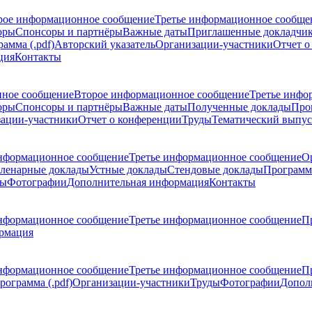
рое информационное сообщение
Третье информационное сообще
оры
Спонсоры и партнёры
Важные даты
Приглашенные докладчи
амма (.pdf)
Авторский указатель
Организации-участники
Отчет о
ция
Контакты
ное сообщение
Второе информационное сообщение
Третье инфо
оры
Спонсоры и партнёры
Важные даты
Полученные доклады
Про
ации-участники
Отчет о конференции
Труды
Тематический выпус
нформационное сообщение
Третье информационное сообщение
О
ленарные доклады
Устные доклады
Стендовые доклады
Программ
ды
Фотографии
Дополнительная информация
Контакты
нформационное сообщение
Третье информационное сообщение
П
рмация
нформационное сообщение
Третье информационное сообщение
П
рограмма (.pdf)
Организации-участники
Труды
Фотографии
Допол