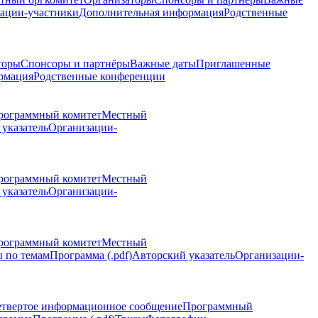
ации-участники
Дополнительная информация
Родственные
торы
Спонсоры и партнёры
Важные даты
Приглашенные
рмация
Родственные конференции
рограммный комитет
Местный
указатель
Организации-
рограммный комитет
Местный
указатель
Организации-
рограммный комитет
Местный
 по темам
Программа (.pdf)
Авторский указатель
Организации-
етвертое информационное сообщение
Программный