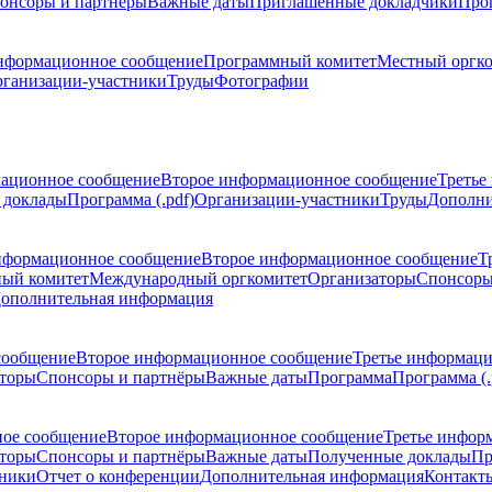
онсоры и партнёры
Важные даты
Приглашенные докладчики
Про
нформационное сообщение
Программный комитет
Местный оргк
ганизации-участники
Труды
Фотографии
ационное сообщение
Второе информационное сообщение
Третье
 доклады
Программа (.pdf)
Организации-участники
Труды
Дополни
нформационное сообщение
Второе информационное сообщение
Т
ый комитет
Международный оргкомитет
Организаторы
Спонсоры
ополнительная информация
сообщение
Второе информационное сообщение
Третье информац
торы
Спонсоры и партнёры
Важные даты
Программа
Программа (.
ое сообщение
Второе информационное сообщение
Третье инфор
торы
Спонсоры и партнёры
Важные даты
Полученные доклады
Пр
тники
Отчет о конференции
Дополнительная информация
Контакт