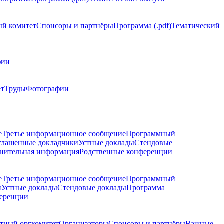
й комитет
Спонсоры и партнёры
Программа (.pdf)
Тематический
фии
ет
Труды
Фотографии
е
Третье информационное сообщение
Программный
глашенные докладчики
Устные доклады
Стендовые
нительная информация
Родственные конференции
е
Третье информационное сообщение
Программный
и
Устные доклады
Стендовые доклады
Программа
ференции
тный оргкомитет
Организаторы
Спонсоры и партнёры
Важные