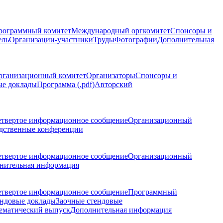
рограммный комитет
Международный оргкомитет
Спонсоры и
ель
Организации-участники
Труды
Фотографии
Дополнительная
рганизационный комитет
Организаторы
Спонсоры и
ые доклады
Программа (.pdf)
Авторский
етвертое информационное сообщение
Организационный
дственные конференции
етвертое информационное сообщение
Организационный
нительная информация
етвертое информационное сообщение
Программный
ндовые доклады
Заочные стендовые
ематический выпуск
Дополнительная информация