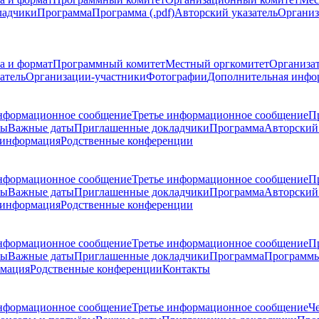
ладчики
Программа
Программа (.pdf)
Авторский указатель
Организ
а и формат
Программный комитет
Местный оргкомитет
Организа
атель
Организации-участники
Фотографии
Дополнительная инфо
нформационное сообщение
Третье информационное сообщение
П
ры
Важные даты
Приглашенные докладчики
Программа
Авторский 
 информация
Родственные конференции
нформационное сообщение
Третье информационное сообщение
П
ры
Важные даты
Приглашенные докладчики
Программа
Авторский 
 информация
Родственные конференции
нформационное сообщение
Третье информационное сообщение
П
ры
Важные даты
Приглашенные докладчики
Программа
Программы
рмация
Родственные конференции
Контакты
нформационное сообщение
Третье информационное сообщение
Ч