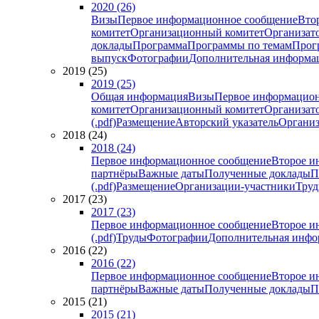
2020 (26)
Визы
Первое информационное сообщение
Вто
комитет
Организационный комитет
Организат
доклады
Программа
Программы по темам
Прогр
выпуск
Фотографии
Дополнительная информа
2019 (25)
2019 (25)
Общая информация
Визы
Первое информацион
комитет
Организационный комитет
Организат
(.pdf)
Размещение
Авторский указатель
Организ
2018 (24)
2018 (24)
Первое информационное сообщение
Второе и
партнёры
Важные даты
Полученные доклады
П
(.pdf)
Размещение
Организации-участники
Тру
2017 (23)
2017 (23)
Первое информационное сообщение
Второе и
(.pdf)
Труды
Фотографии
Дополнительная инфо
2016 (22)
2016 (22)
Первое информационное сообщение
Второе и
партнёры
Важные даты
Полученные доклады
П
2015 (21)
2015 (21)