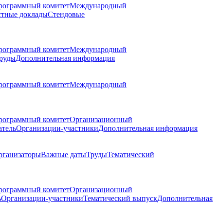
рограммный комитет
Международный
стные доклады
Стендовые
рограммный комитет
Международный
руды
Дополнительная информация
рограммный комитет
Международный
рограммный комитет
Организационный
атель
Организации-участники
Дополнительная информация
рганизаторы
Важные даты
Труды
Тематический
рограммный комитет
Организационный
ь
Организации-участники
Тематический выпуск
Дополнительная