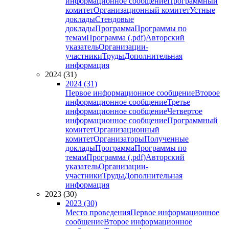
информационное сообщение
Программный
комитет
Организационный комитет
Устные
доклады
Стендовые
доклады
Программа
Программы по
темам
Программа (.pdf)
Авторский
указатель
Организации-
участники
Труды
Дополнительная
информация
2024 (31)
2024 (31)
Первое информационное сообщение
Второе
информационное сообщение
Третье
информационное сообщение
Четвертое
информационное сообщение
Программный
комитет
Организационный
комитет
Организаторы
Полученные
доклады
Программа
Программы по
темам
Программа (.pdf)
Авторский
указатель
Организации-
участники
Труды
Дополнительная
информация
2023 (30)
2023 (30)
Место проведения
Первое информационное
сообщение
Второе информационное