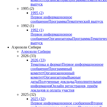
выпуск
1995 (2)
1995 (2)
Первое информационное
сообщение
Программа
Тематический выпуск
1992 (1)
1992 (1)
Первое информационное
сообщение
Организаторы
Программа
Тематиче
выпуск
Аэрозоли Сибири
Аэрозоли Сибири
2026 (33)
2026 (33)
Тематика и формат
Первое информационное
сообщение
Программный
комитет
Организационный
комитет
Организаторы
Важные
даты
Полученные доклады
Дополнительная
информация
Онлайн регистрация, приём
докладов и оплата участия
2025 (32)
2025 (32)
Первое информационное сообщение
Второе