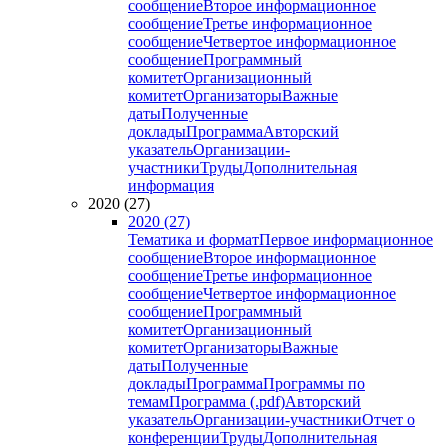
сообщение
Второе информационное
сообщение
Третье информационное
сообщение
Четвертое информационное
сообщение
Программный
комитет
Организационный
комитет
Организаторы
Важные
даты
Полученные
доклады
Программа
Авторский
указатель
Организации-
участники
Труды
Дополнительная
информация
2020 (27)
2020 (27)
Тематика и формат
Первое информационное
сообщение
Второе информационное
сообщение
Третье информационное
сообщение
Четвертое информационное
сообщение
Программный
комитет
Организационный
комитет
Организаторы
Важные
даты
Полученные
доклады
Программа
Программы по
темам
Программа (.pdf)
Авторский
указатель
Организации-участники
Отчет о
конференции
Труды
Дополнительная