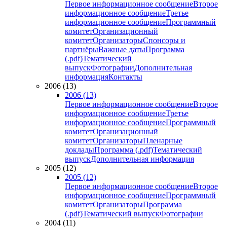
Первое информационное сообщение
Второе
информационное сообщение
Третье
информационное сообщение
Программный
комитет
Организационный
комитет
Организаторы
Спонсоры и
партнёры
Важные даты
Программа
(.pdf)
Тематический
выпуск
Фотографии
Дополнительная
информация
Контакты
2006 (13)
2006 (13)
Первое информационное сообщение
Второе
информационное сообщение
Третье
информационное сообщение
Программный
комитет
Организационный
комитет
Организаторы
Пленарные
доклады
Программа (.pdf)
Тематический
выпуск
Дополнительная информация
2005 (12)
2005 (12)
Первое информационное сообщение
Второе
информационное сообщение
Программный
комитет
Организаторы
Программа
(.pdf)
Тематический выпуск
Фотографии
2004 (11)