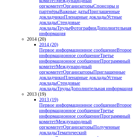
комитет
Международный
оргкомитет
Организаторы
Спонсоры и
партнёры
Важные даты
Приглашенные
докладчики
Пленарные доклады
Устные
доклады
Стендовые
доклады
Труды
Фотографии
Дополнительная
информация
2014 (20)
2014 (20)
Первое информационное сообщение
Второе
информационное сообщение
Третье
информационное сообщение
Программный
комитет
Международный
оргкомитет
Организаторы
Приглашенные
докладчики
Пленарные доклады
Устные
доклады
Стендовые
доклады
Труды
Дополнительная информация
2013 (19)
2013 (19)
Первое информационное сообщение
Второе
информационное сообщение
Третье
информационное сообщение
Программный
комитет
Международный
оргкомитет
Организаторы
Полученные
доклады
Тематический