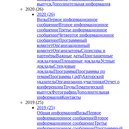
выпуск
Дополнительная информация
2020 (26)
2020 (26)
Визы
Первое информационное
сообщение
Второе информационное
сообщение
Третье информационное
сообщение
Четвертое информационное
сообщение
Программный
комитет
Организационный
комитет
Организаторы
Спонсоры и
партнёры
Важные даты
Приглашенные
докладчики
Пленарные доклады
Устные
доклады
Стендовые
доклады
Программа
Программы по
темам
Программа (.pdf)
Авторский
указатель
Организации-участники
Отчет о
конференции
Труды
Тематический
выпуск
Фотографии
Дополнительная
информация
Контакты
2019 (25)
2019 (25)
Общая информация
Визы
Первое
информационное сообщение
Второе
информационное сообщение
Третье
информационное сообщение
Программный