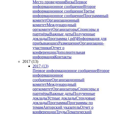
Место проведения
Визы
Первое
информационное сообщение
Второе
информационное сообщение
Третье
информационное сообщение
Программный
комитет
Организационный
комитет
Международный
оргкомитет
Организаторы
Спонсоры и
партнёры
Важные даты
Полученные
доклады
Программа (.pdf)
Информация для
прибывающих
Размещение
Организации-
участники
Отчет о
конференции
Дополнительная
информация
Контакты
2017 (13)
2017 (13)
Первое информационное сообщение
Второе
информационное
сообщение
Организационный
комитет
Международный
оргкомитет
Организаторы
Спонсоры и
партнёры
Важные даты
Полученные
доклады
Устные доклады
Стендовые
доклады
Программа
Программы по
темам
Авторский указатель
Отчет о
конференции
Труды
Тематический