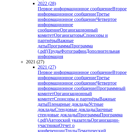
2022 (28)
Первое информационное сообщение
Второе
информационное сообщение
Третье
информационное сообщение
Четвертое
информационное
сообщение
Организационный
комитет
Организаторы
Спонсоры и
партнёры
Важные
даты
Программа
Программа
(.pdf)
Труды
Фотографии
Дополнительная
информация
2021 (27)
2021 (27)
Первое информационное сообщение
Второе
информационное сообщение
Третье
информационное сообщение
Четвертое
информационное сообщение
Программный
комитет
Организационный
комитет
Спонсоры и партнёры
Важные
даты
Пленарные доклады
Устные
доклады
Стендовые доклады
Заочные
стендовые доклады
Программа
Программа
(.pdf)
Авторский указатель
Организации-
участники
Отчет о
конференции
Труды
Тематический