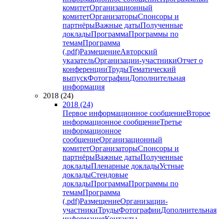
комитет
Организационный
комитет
Организаторы
Спонсоры и
партнёры
Важные даты
Полученные
доклады
Программа
Программы по
темам
Программа
(.pdf)
Размещение
Авторский
указатель
Организации-участники
Отчет о
конференции
Труды
Тематический
выпуск
Фотографии
Дополнительная
информация
2018 (24)
2018 (24)
Первое информационное сообщение
Второе
информационное сообщение
Третье
информационное
сообщение
Организационный
комитет
Организаторы
Спонсоры и
партнёры
Важные даты
Полученные
доклады
Пленарные доклады
Устные
доклады
Стендовые
доклады
Программа
Программы по
темам
Программа
(.pdf)
Размещение
Организации-
участники
Труды
Фотографии
Дополнительная
информация
Контакты