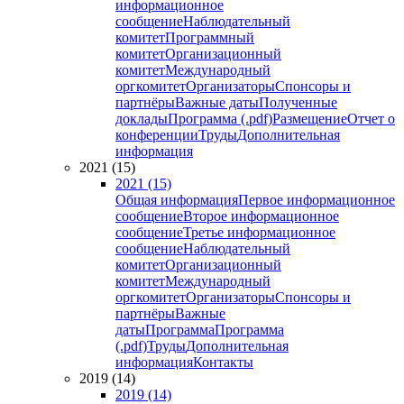
информационное
сообщение
Наблюдательный
комитет
Программный
комитет
Организационный
комитет
Международный
оргкомитет
Организаторы
Спонсоры и
партнёры
Важные даты
Полученные
доклады
Программа (.pdf)
Размещение
Отчет о
конференции
Труды
Дополнительная
информация
2021 (15)
2021 (15)
Общая информация
Первое информационное
сообщение
Второе информационное
сообщение
Третье информационное
сообщение
Наблюдательный
комитет
Организационный
комитет
Международный
оргкомитет
Организаторы
Спонсоры и
партнёры
Важные
даты
Программа
Программа
(.pdf)
Труды
Дополнительная
информация
Контакты
2019 (14)
2019 (14)