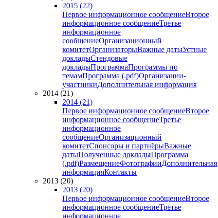
2015 (22)
Первое информационное сообщение
Второе
информационное сообщение
Третье
информационное
сообщение
Организационный
комитет
Организаторы
Важные даты
Устные
доклады
Стендовые
доклады
Программа
Программы по
темам
Программа (.pdf)
Организации-
участники
Дополнительная информация
2014 (21)
2014 (21)
Первое информационное сообщение
Второе
информационное сообщение
Третье
информационное
сообщение
Организационный
комитет
Спонсоры и партнёры
Важные
даты
Полученные доклады
Программа
(.pdf)
Размещение
Фотографии
Дополнительная
информация
Контакты
2013 (20)
2013 (20)
Первое информационное сообщение
Второе
информационное сообщение
Третье
информационное