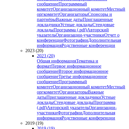
сообщение
Программный
комитет
Организационный комитет
Местный
оргкомитет
Организаторы
Спонсоры и
партнёры
Важные даты
Приглашенные
докладчики
Устные доклады
Стендовые
доклады
Программа (.pdf)
Авторский
указатель
Организации-участники
Отчет о
конференции
Фотографии
Дополнительная
информация
Родственные конференции
2023 (20)
2023 (20)
Общая информация
Тематика и
формат
Первое информационное
сообщение
Второе информационное
сообщение
Третье информационное
сообщение
Программный
комитет
Организационный комитет
Местный
оргкомитет
Организаторы
Важные
даты
Приглашенные докладчики
Устные
доклады
Стендовые доклады
Программа
(.pdf)
Авторский указатель
Организации-
участники
Фотографии
Дополнительная
информация
Родственные конференции
2019 (19)
2019 (19)