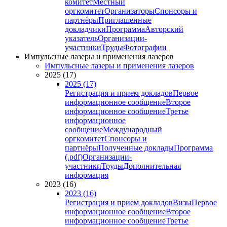
комитет
Местный
оргкомитет
Организаторы
Спонсоры и
партнёры
Приглашенные
докладчики
Программа
Авторский
указатель
Организации-
участники
Труды
Фотографии
Импульсные лазеры и применения лазеров
Импульсные лазеры и применения лазеров
2025 (17)
2025 (17)
Регистрация и прием докладов
Первое
информационное сообщение
Второе
информационное сообщение
Третье
информационное
сообщение
Международный
оргкомитет
Спонсоры и
партнёры
Полученные доклады
Программа
(.pdf)
Организации-
участники
Труды
Дополнительная
информация
2023 (16)
2023 (16)
Регистрация и прием докладов
Визы
Первое
информационное сообщение
Второе
информационное сообщение
Третье