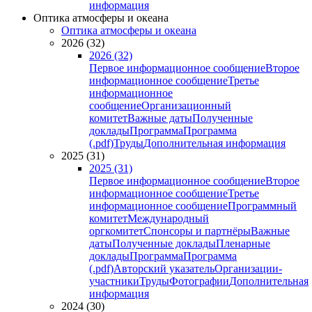
информация
Оптика атмосферы и океана
Оптика атмосферы и океана
2026 (32)
2026 (32)
Первое информационное сообщение
Второе
информационное сообщение
Третье
информационное
сообщение
Организационный
комитет
Важные даты
Полученные
доклады
Программа
Программа
(.pdf)
Труды
Дополнительная информация
2025 (31)
2025 (31)
Первое информационное сообщение
Второе
информационное сообщение
Третье
информационное сообщение
Программный
комитет
Международный
оргкомитет
Спонсоры и партнёры
Важные
даты
Полученные доклады
Пленарные
доклады
Программа
Программа
(.pdf)
Авторский указатель
Организации-
участники
Труды
Фотографии
Дополнительная
информация
2024 (30)