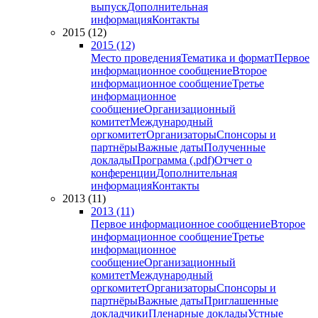
выпуск
Дополнительная
информация
Контакты
2015 (12)
2015 (12)
Место проведения
Тематика и формат
Первое
информационное сообщение
Второе
информационное сообщение
Третье
информационное
сообщение
Организационный
комитет
Международный
оргкомитет
Организаторы
Спонсоры и
партнёры
Важные даты
Полученные
доклады
Программа (.pdf)
Отчет о
конференции
Дополнительная
информация
Контакты
2013 (11)
2013 (11)
Первое информационное сообщение
Второе
информационное сообщение
Третье
информационное
сообщение
Организационный
комитет
Международный
оргкомитет
Организаторы
Спонсоры и
партнёры
Важные даты
Приглашенные
докладчики
Пленарные доклады
Устные