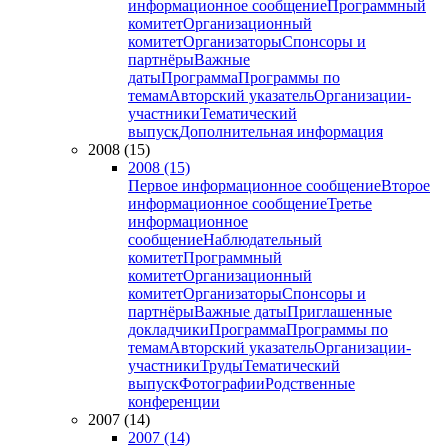
информационное сообщение
Программный
комитет
Организационный
комитет
Организаторы
Спонсоры и
партнёры
Важные
даты
Программа
Программы по
темам
Авторский указатель
Организации-
участники
Тематический
выпуск
Дополнительная информация
2008 (15)
2008 (15)
Первое информационное сообщение
Второе
информационное сообщение
Третье
информационное
сообщение
Наблюдательный
комитет
Программный
комитет
Организационный
комитет
Организаторы
Спонсоры и
партнёры
Важные даты
Приглашенные
докладчики
Программа
Программы по
темам
Авторский указатель
Организации-
участники
Труды
Тематический
выпуск
Фотографии
Родственные
конференции
2007 (14)
2007 (14)