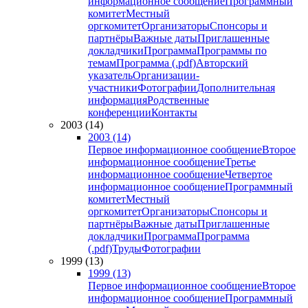
информационное сообщение
Программный
комитет
Местный
оргкомитет
Организаторы
Спонсоры и
партнёры
Важные даты
Приглашенные
докладчики
Программа
Программы по
темам
Программа (.pdf)
Авторский
указатель
Организации-
участники
Фотографии
Дополнительная
информация
Родственные
конференции
Контакты
2003 (14)
2003 (14)
Первое информационное сообщение
Второе
информационное сообщение
Третье
информационное сообщение
Четвертое
информационное сообщение
Программный
комитет
Местный
оргкомитет
Организаторы
Спонсоры и
партнёры
Важные даты
Приглашенные
докладчики
Программа
Программа
(.pdf)
Труды
Фотографии
1999 (13)
1999 (13)
Первое информационное сообщение
Второе
информационное сообщение
Программный