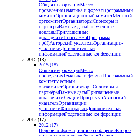
Общая информация
Место
проведения
Тематика и формат
Программный
комитет
Организационный комитет
Местный
оргкомитет
Организаторы
Спонсоры и
партнёры
Важные даты
Полученные
доклады
Приглашенные
докладчики
Программа
Программа
(.pdf)
Авторский указатель
Организации-
участники
Дополнительная
информация
Родственные конференции
2015 (18)
2015 (18)
Общая информация
Место
проведения
Тематика и формат
Программный
комитет
Местный
оргкомитет
Организаторы
Спонсоры и
партнёры
Важные даты
Приглашенные
докладчики
Лекции
Программа
Авторский
указатель
Организации-
участники
Фотографии
Дополнительная
информация
Родственные конференции
2012 (17)
2012 (17)
Первое информационное сообщение
Второе
информационное сообщение
Третье