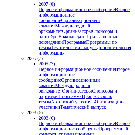
2007 (8)
Первое информационное сообщение
Второе
информационное
сообщение
Организационный
комитет
Международный
оргкомитет
Организаторы
Спонсоры и
партнёры
Важные даты
Приглашенные
докладчики
Программа
Программы по
темам
Тематический выпуск
Дополнительная
информация
2005 (7)
2005 (7)
Первое информационное сообщение
Второе
информационное
сообщение
Организационный
комитет
Международный
оргкомитет
Организаторы
Спонсоры и
партнёры
Программа
Программы по
темам
Авторский указатель
Организации-
участники
Тематический выпуск
2003 (6)
2003 (6)
Первое информационное сообщение
Второе
информационное сообщение
Программный
комитет
Организационный