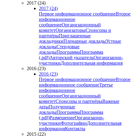
2017 (24)
2017 (24)
Первое информационное сообщение
Второе
информационное
сообщение
Организационный
комитет
Организаторы
Спонсоры и
партнёры
Приглашенные
докладчики
Пленарные доклады
Устные
доклады
Стендовые
доклады
Программа
Программа
(.pdf)
Авторский указатель
Организации-
участники
Дополнительная информация
2016 (23)
2016 (23)
Первое информационное сообщение
Второе
информационное сообщение
Третье
информационное
сообщение
Организационный
комитет
Спонсоры и партнёры
Важные
даты
Полученные
доклады
Программа
Программа
(.pdf)
Размещение
Организации-
участники
Фотографии
Дополнительная
информация
Контакты
2015 (22)