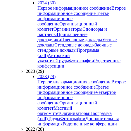
2024 (30)
Первое информационное сообщение
Второе
информационное сообщение
Третье
информационное
сообщение
Организационный
комитет
Организаторы
Спонсоры и
партнёры
Приглашенные
докладчики
Пленарные доклады
Устные
доклады
Стендовые доклады
Заочные
стендовые доклады
Программа
(.pdf)
Авторский
указатель
Труды
Фотографии
Родственные
конференции
2023 (29)
2023 (29)
Первое информационное сообщение
Второе
информационное сообщение
Третье
информационное сообщение
Четвертое
информационное
сообщение
Организационный
комитет
Местный
оргкомитет
Организаторы
Программа
(.pdf)
Труды
Фотографии
Дополнительная
информация
Родственные конференции
2022 (28)