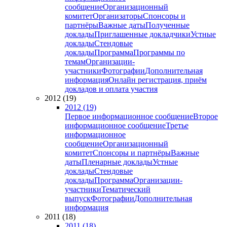
сообщение
Организационный
комитет
Организаторы
Спонсоры и
партнёры
Важные даты
Полученные
доклады
Приглашенные докладчики
Устные
доклады
Стендовые
доклады
Программа
Программы по
темам
Организации-
участники
Фотографии
Дополнительная
информация
Онлайн регистрация, приём
докладов и оплата участия
2012 (19)
2012 (19)
Первое информационное сообщение
Второе
информационное сообщение
Третье
информационное
сообщение
Организационный
комитет
Спонсоры и партнёры
Важные
даты
Пленарные доклады
Устные
доклады
Стендовые
доклады
Программа
Организации-
участники
Тематический
выпуск
Фотографии
Дополнительная
информация
2011 (18)
2011 (18)