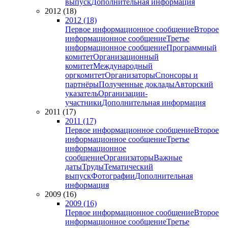
выпуск
Дополнительная информация
2012 (18)
2012 (18)
Первое информационное сообщение
Второе
информационное сообщение
Третье
информационное сообщение
Программный
комитет
Организационный
комитет
Международный
оргкомитет
Организаторы
Спонсоры и
партнёры
Полученные доклады
Авторский
указатель
Организации-
участники
Дополнительная информация
2011 (17)
2011 (17)
Первое информационное сообщение
Второе
информационное сообщение
Третье
информационное
сообщение
Организаторы
Важные
даты
Труды
Тематический
выпуск
Фотографии
Дополнительная
информация
2009 (16)
2009 (16)
Первое информационное сообщение
Второе
информационное сообщение
Третье