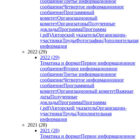
сообщение
Третье информационное
сообщение
Четвертое информационное
сообщение
Программный
комитет
Организационный
комитет
Организаторы
Полученные
доклады
Программа
Программа
(.pdf)
Авторский указатель
Организации-
участники
Труды
Фотографии
Дополнительная
информация
2022 (29)
2022 (29)
Тематика и формат
Первое информационное
сообщение
Второе информационное
сообщение
Третье информационное
сообщение
Четвертое информационное
сообщение
Программный
комитет
Организационный комитет
Важные
даты
Полученные
доклады
Программа
Программа
(.pdf)
Авторский указатель
Организации-
участники
Труды
Дополнительная
информация
2021 (28)
2021 (28)
Тематика и формат
Первое информационное