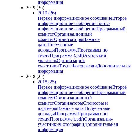
информация
2019 (26)
2019 (26)
Первое информационное сообщение
Второе
информационное сообщение
Третье
информационное сообщение
Программный
комитет
Организационный
комитет
Организаторы
Важные
даты
Полученные
доклады
Программа
Программы по
темам
Программа (.pdf)
Авторский
указатель
Организации-
участники
Труды
Фотографии
Дополнительная
информация
2018 (25)
2018 (25)
Первое информационное сообщение
Второе
информационное сообщение
Программный
комитет
Организационный
комитет
Организаторы
Спонсоры и
партнёры
Важные даты
Полученные
доклады
Программа
Программы по
темам
Программа (.pdf)
Организации-
участники
Фотографии
Дополнительная
информация