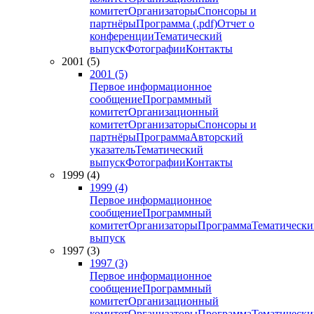
комитет
Организаторы
Спонсоры и
партнёры
Программа (.pdf)
Отчет о
конференции
Тематический
выпуск
Фотографии
Контакты
2001 (5)
2001 (5)
Первое информационное
сообщение
Программный
комитет
Организационный
комитет
Организаторы
Спонсоры и
партнёры
Программа
Авторский
указатель
Тематический
выпуск
Фотографии
Контакты
1999 (4)
1999 (4)
Первое информационное
сообщение
Программный
комитет
Организаторы
Программа
Тематически
выпуск
1997 (3)
1997 (3)
Первое информационное
сообщение
Программный
комитет
Организационный
комитет
Организаторы
Программа
Тематически