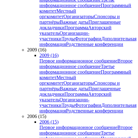
информационное сообщение
Программный
комитет
Местный
оргкомитет
Организаторы
Спонсоры и
партнёры
Важные даты
Приглашенные
докладчики
Программа
Авторский
указатель
Организации-
участники
Труды
Фотографии
Дополнительная
информация
Родственные конференции
2009 (16)
2009 (16)
Первое информационное сообщение
Второе
информационное сообщение
Третье
информационное сообщение
Программный
комитет
Местный
оргкомитет
Организаторы
Спонсоры и
партнёры
Важные даты
Приглашенные
докладчики
Программа
Авторский
указатель
Организации-
участники
Труды
Фотографии
Дополнительная
информация
Родственные конференции
2006 (15)
2006 (15)
Первое информационное сообщение
Второе
информационное сообщение
Третье