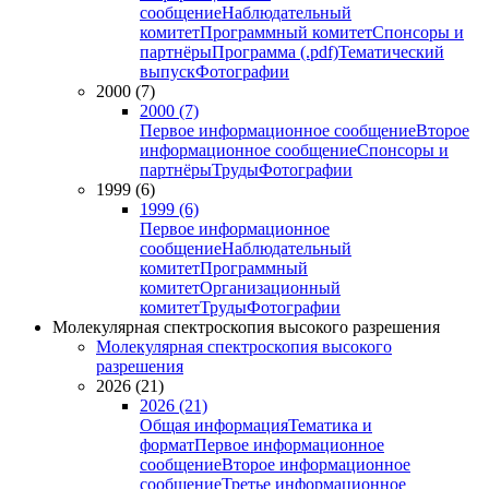
сообщение
Наблюдательный
комитет
Программный комитет
Спонсоры и
партнёры
Программа (.pdf)
Тематический
выпуск
Фотографии
2000 (7)
2000 (7)
Первое информационное сообщение
Второе
информационное сообщение
Спонсоры и
партнёры
Труды
Фотографии
1999 (6)
1999 (6)
Первое информационное
сообщение
Наблюдательный
комитет
Программный
комитет
Организационный
комитет
Труды
Фотографии
Молекулярная спектроскопия высокого разрешения
Молекулярная спектроскопия высокого
разрешения
2026 (21)
2026 (21)
Общая информация
Тематика и
формат
Первое информационное
сообщение
Второе информационное
сообщение
Третье информационное