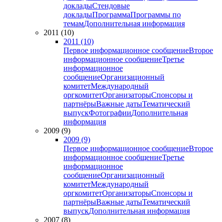
доклады
Стендовые
доклады
Программа
Программы по
темам
Дополнительная информация
2011 (10)
2011 (10)
Первое информационное сообщение
Второе
информационное сообщение
Третье
информационное
сообщение
Организационный
комитет
Международный
оргкомитет
Организаторы
Спонсоры и
партнёры
Важные даты
Тематический
выпуск
Фотографии
Дополнительная
информация
2009 (9)
2009 (9)
Первое информационное сообщение
Второе
информационное сообщение
Третье
информационное
сообщение
Организационный
комитет
Международный
оргкомитет
Организаторы
Спонсоры и
партнёры
Важные даты
Тематический
выпуск
Дополнительная информация
2007 (8)