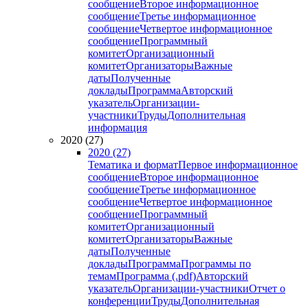
сообщение
Второе информационное
сообщение
Третье информационное
сообщение
Четвертое информационное
сообщение
Программный
комитет
Организационный
комитет
Организаторы
Важные
даты
Полученные
доклады
Программа
Авторский
указатель
Организации-
участники
Труды
Дополнительная
информация
2020 (27)
2020 (27)
Тематика и формат
Первое информационное
сообщение
Второе информационное
сообщение
Третье информационное
сообщение
Четвертое информационное
сообщение
Программный
комитет
Организационный
комитет
Организаторы
Важные
даты
Полученные
доклады
Программа
Программы по
темам
Программа (.pdf)
Авторский
указатель
Организации-участники
Отчет о
конференции
Труды
Дополнительная