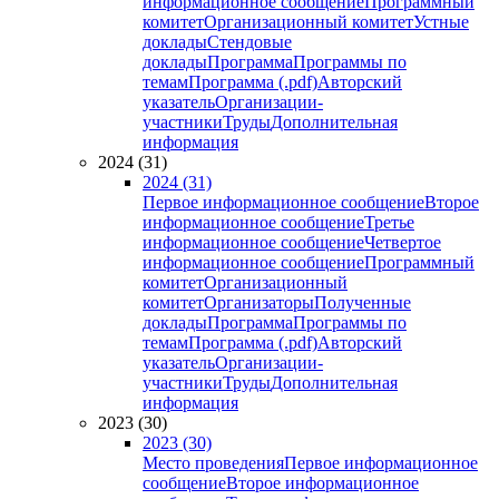
информационное сообщение
Программный
комитет
Организационный комитет
Устные
доклады
Стендовые
доклады
Программа
Программы по
темам
Программа (.pdf)
Авторский
указатель
Организации-
участники
Труды
Дополнительная
информация
2024 (31)
2024 (31)
Первое информационное сообщение
Второе
информационное сообщение
Третье
информационное сообщение
Четвертое
информационное сообщение
Программный
комитет
Организационный
комитет
Организаторы
Полученные
доклады
Программа
Программы по
темам
Программа (.pdf)
Авторский
указатель
Организации-
участники
Труды
Дополнительная
информация
2023 (30)
2023 (30)
Место проведения
Первое информационное
сообщение
Второе информационное