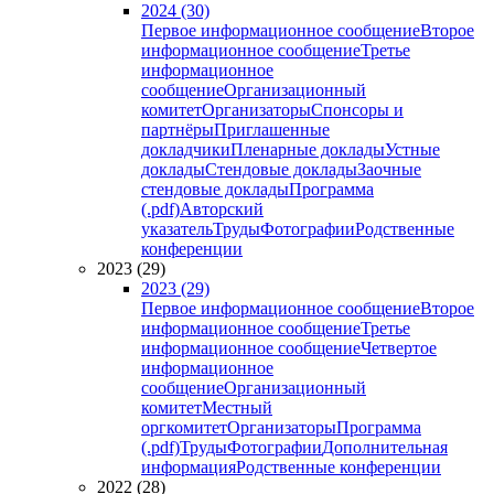
2024 (30)
Первое информационное сообщение
Второе
информационное сообщение
Третье
информационное
сообщение
Организационный
комитет
Организаторы
Спонсоры и
партнёры
Приглашенные
докладчики
Пленарные доклады
Устные
доклады
Стендовые доклады
Заочные
стендовые доклады
Программа
(.pdf)
Авторский
указатель
Труды
Фотографии
Родственные
конференции
2023 (29)
2023 (29)
Первое информационное сообщение
Второе
информационное сообщение
Третье
информационное сообщение
Четвертое
информационное
сообщение
Организационный
комитет
Местный
оргкомитет
Организаторы
Программа
(.pdf)
Труды
Фотографии
Дополнительная
информация
Родственные конференции
2022 (28)