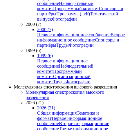
сообщение
Наблюдательный
комитет
Программный комитет
Спонсоры и
партнёры
Программа (.pdf)
Тематический
выпуск
Фотографии
2000 (7)
2000 (7)
Первое информационное сообщение
Второе
информационное сообщение
Спонсоры и
партнёры
Труды
Фотографии
1999 (6)
1999 (6)
Первое информационное
сообщение
Наблюдательный
комитет
Программный
комитет
Организационный
комитет
Труды
Фотографии
Молекулярная спектроскопия высокого разрешения
Молекулярная спектроскопия высокого
разрешения
2026 (21)
2026 (21)
Общая информация
Тематика и
формат
Первое информационное
сообщение
Второе информационное
сообщение
Третье информационное