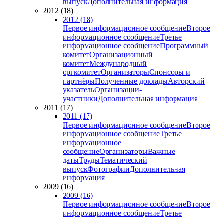
выпуск
Дополнительная информация
2012 (18)
2012 (18)
Первое информационное сообщение
Второе
информационное сообщение
Третье
информационное сообщение
Программный
комитет
Организационный
комитет
Международный
оргкомитет
Организаторы
Спонсоры и
партнёры
Полученные доклады
Авторский
указатель
Организации-
участники
Дополнительная информация
2011 (17)
2011 (17)
Первое информационное сообщение
Второе
информационное сообщение
Третье
информационное
сообщение
Организаторы
Важные
даты
Труды
Тематический
выпуск
Фотографии
Дополнительная
информация
2009 (16)
2009 (16)
Первое информационное сообщение
Второе
информационное сообщение
Третье