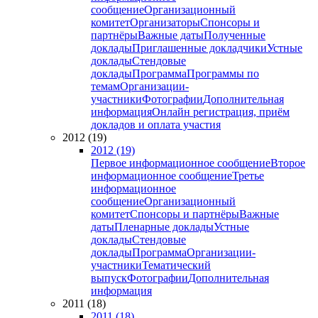
сообщение
Организационный
комитет
Организаторы
Спонсоры и
партнёры
Важные даты
Полученные
доклады
Приглашенные докладчики
Устные
доклады
Стендовые
доклады
Программа
Программы по
темам
Организации-
участники
Фотографии
Дополнительная
информация
Онлайн регистрация, приём
докладов и оплата участия
2012 (19)
2012 (19)
Первое информационное сообщение
Второе
информационное сообщение
Третье
информационное
сообщение
Организационный
комитет
Спонсоры и партнёры
Важные
даты
Пленарные доклады
Устные
доклады
Стендовые
доклады
Программа
Организации-
участники
Тематический
выпуск
Фотографии
Дополнительная
информация
2011 (18)
2011 (18)