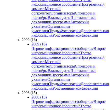
информационное сообщение
Программный
комитет
Местный
оргкомитет
Организаторы
Спонсоры и
партнёры
Важные даты
Приглашенные
докладчики
Программа
Авторский
указатель
Организации-
участники
Труды
Фотографии
Дополнительная
информация
Родственные конференции
2009 (16)
2009 (16)
Первое информационное сообщение
Второе
информационное сообщение
Третье
информационное сообщение
Программный
комитет
Местный
оргкомитет
Организаторы
Спонсоры и
партнёры
Важные даты
Приглашенные
докладчики
Программа
Авторский
указатель
Организации-
участники
Труды
Фотографии
Дополнительная
информация
Родственные конференции
2006 (15)
2006 (15)
Первое информационное сообщение
Второе
информационное сообщение
Третье