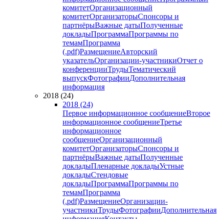
комитет
Организационный
комитет
Организаторы
Спонсоры и
партнёры
Важные даты
Полученные
доклады
Программа
Программы по
темам
Программа
(.pdf)
Размещение
Авторский
указатель
Организации-участники
Отчет о
конференции
Труды
Тематический
выпуск
Фотографии
Дополнительная
информация
2018 (24)
2018 (24)
Первое информационное сообщение
Второе
информационное сообщение
Третье
информационное
сообщение
Организационный
комитет
Организаторы
Спонсоры и
партнёры
Важные даты
Полученные
доклады
Пленарные доклады
Устные
доклады
Стендовые
доклады
Программа
Программы по
темам
Программа
(.pdf)
Размещение
Организации-
участники
Труды
Фотографии
Дополнительная
информация
Контакты