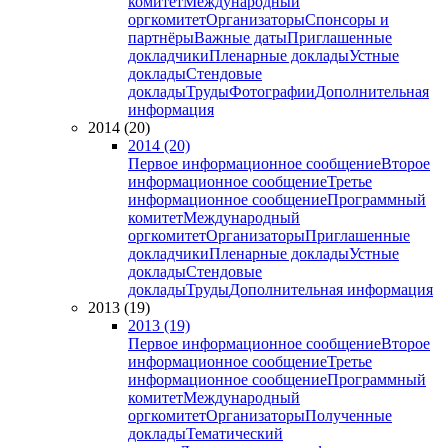
комитет
Международный
оргкомитет
Организаторы
Спонсоры и
партнёры
Важные даты
Приглашенные
докладчики
Пленарные доклады
Устные
доклады
Стендовые
доклады
Труды
Фотографии
Дополнительная
информация
2014 (20)
2014 (20)
Первое информационное сообщение
Второе
информационное сообщение
Третье
информационное сообщение
Программный
комитет
Международный
оргкомитет
Организаторы
Приглашенные
докладчики
Пленарные доклады
Устные
доклады
Стендовые
доклады
Труды
Дополнительная информация
2013 (19)
2013 (19)
Первое информационное сообщение
Второе
информационное сообщение
Третье
информационное сообщение
Программный
комитет
Международный
оргкомитет
Организаторы
Полученные
доклады
Тематический