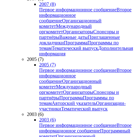
2007 (8)
Первое информационное сообщение
Второе
информационное
сообщение
Организационный
комитет
Международный
оргкомитет
Организаторы
Спонсоры и
партнёры
Важные даты
Приглашенные
докладчики
Программа
Программы по
темам
Тематический выпуск
Дополнительная
информация
2005 (7)
2005 (7)
Первое информационное сообщение
Второе
информационное
сообщение
Организационный
комитет
Международный
оргкомитет
Организаторы
Спонсоры и
партнёры
Программа
Программы по
темам
Авторский указатель
Организации-
участники
Тематический выпуск
2003 (6)
2003 (6)
Первое информационное сообщение
Второе
информационное сообщение
Программный
комитет
Организационный