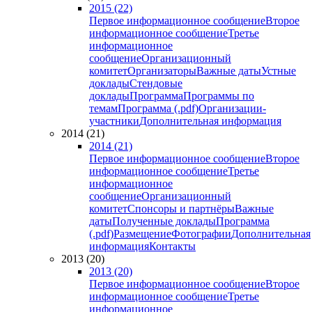
2015 (22)
Первое информационное сообщение
Второе
информационное сообщение
Третье
информационное
сообщение
Организационный
комитет
Организаторы
Важные даты
Устные
доклады
Стендовые
доклады
Программа
Программы по
темам
Программа (.pdf)
Организации-
участники
Дополнительная информация
2014 (21)
2014 (21)
Первое информационное сообщение
Второе
информационное сообщение
Третье
информационное
сообщение
Организационный
комитет
Спонсоры и партнёры
Важные
даты
Полученные доклады
Программа
(.pdf)
Размещение
Фотографии
Дополнительная
информация
Контакты
2013 (20)
2013 (20)
Первое информационное сообщение
Второе
информационное сообщение
Третье
информационное