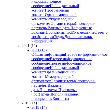
информационное
сообщение
Наблюдательный
комитет
Программный
комитет
Организационный
комитет
Международный
оргкомитет
Организаторы
Спонсоры и
партнёры
Важные даты
Полученные
доклады
Программа (.pdf)
Размещение
Отчет о
конференции
Труды
Дополнительная
информация
2021 (15)
2021 (15)
Общая информация
Первое информационное
сообщение
Второе информационное
сообщение
Третье информационное
сообщение
Наблюдательный
комитет
Организационный
комитет
Международный
оргкомитет
Организаторы
Спонсоры и
партнёры
Важные
даты
Программа
Программа
(.pdf)
Труды
Дополнительная
информация
Контакты
2019 (14)
2019 (14)