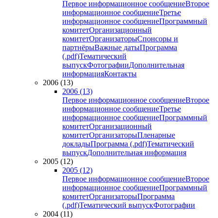
Первое информационное сообщение
Второе
информационное сообщение
Третье
информационное сообщение
Программный
комитет
Организационный
комитет
Организаторы
Спонсоры и
партнёры
Важные даты
Программа
(.pdf)
Тематический
выпуск
Фотографии
Дополнительная
информация
Контакты
2006 (13)
2006 (13)
Первое информационное сообщение
Второе
информационное сообщение
Третье
информационное сообщение
Программный
комитет
Организационный
комитет
Организаторы
Пленарные
доклады
Программа (.pdf)
Тематический
выпуск
Дополнительная информация
2005 (12)
2005 (12)
Первое информационное сообщение
Второе
информационное сообщение
Программный
комитет
Организаторы
Программа
(.pdf)
Тематический выпуск
Фотографии
2004 (11)