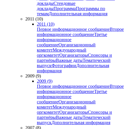
доклады
Стендовые
доклады
Программа
Программы по
темам
Дополнительная информация
2011 (10)
2011 (10)
Первое информационное сообщение
Второе
информационное сообщение
Третье
информационное
сообщение
Организационный
комитет
Международный
оргкомитет
Организаторы
Спонсоры и
партнёры
Важные даты
Тематический
выпуск
Фотографии
Дополнительная
информация
2009 (9)
2009 (9)
Первое информационное сообщение
Второе
информационное сообщение
Третье
информационное
сообщение
Организационный
комитет
Международный
оргкомитет
Организаторы
Спонсоры и
партнёры
Важные даты
Тематический
выпуск
Дополнительная информация
2007 (8)