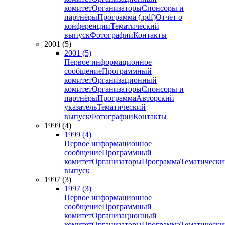
комитет
Организаторы
Спонсоры и
партнёры
Программа (.pdf)
Отчет о
конференции
Тематический
выпуск
Фотографии
Контакты
2001 (5)
2001 (5)
Первое информационное
сообщение
Программный
комитет
Организационный
комитет
Организаторы
Спонсоры и
партнёры
Программа
Авторский
указатель
Тематический
выпуск
Фотографии
Контакты
1999 (4)
1999 (4)
Первое информационное
сообщение
Программный
комитет
Организаторы
Программа
Тематически
выпуск
1997 (3)
1997 (3)
Первое информационное
сообщение
Программный
комитет
Организационный
комитет
Организаторы
Программа
Тематически