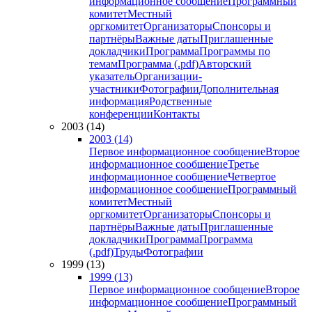
информационное сообщение
Программный
комитет
Местный
оргкомитет
Организаторы
Спонсоры и
партнёры
Важные даты
Приглашенные
докладчики
Программа
Программы по
темам
Программа (.pdf)
Авторский
указатель
Организации-
участники
Фотографии
Дополнительная
информация
Родственные
конференции
Контакты
2003 (14)
2003 (14)
Первое информационное сообщение
Второе
информационное сообщение
Третье
информационное сообщение
Четвертое
информационное сообщение
Программный
комитет
Местный
оргкомитет
Организаторы
Спонсоры и
партнёры
Важные даты
Приглашенные
докладчики
Программа
Программа
(.pdf)
Труды
Фотографии
1999 (13)
1999 (13)
Первое информационное сообщение
Второе
информационное сообщение
Программный