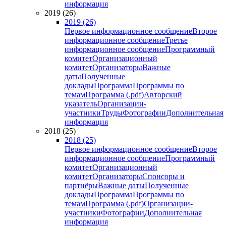
информация
2019 (26)
2019 (26)
Первое информационное сообщение
Второе
информационное сообщение
Третье
информационное сообщение
Программный
комитет
Организационный
комитет
Организаторы
Важные
даты
Полученные
доклады
Программа
Программы по
темам
Программа (.pdf)
Авторский
указатель
Организации-
участники
Труды
Фотографии
Дополнительная
информация
2018 (25)
2018 (25)
Первое информационное сообщение
Второе
информационное сообщение
Программный
комитет
Организационный
комитет
Организаторы
Спонсоры и
партнёры
Важные даты
Полученные
доклады
Программа
Программы по
темам
Программа (.pdf)
Организации-
участники
Фотографии
Дополнительная
информация