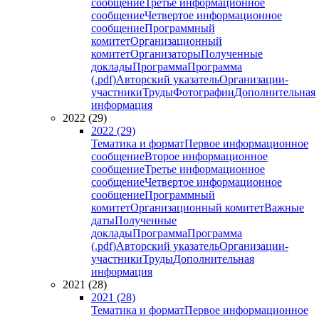
сообщение
Третье информационное
сообщение
Четвертое информационное
сообщение
Программный
комитет
Организационный
комитет
Организаторы
Полученные
доклады
Программа
Программа
(.pdf)
Авторский указатель
Организации-
участники
Труды
Фотографии
Дополнительная
информация
2022 (29)
2022 (29)
Тематика и формат
Первое информационное
сообщение
Второе информационное
сообщение
Третье информационное
сообщение
Четвертое информационное
сообщение
Программный
комитет
Организационный комитет
Важные
даты
Полученные
доклады
Программа
Программа
(.pdf)
Авторский указатель
Организации-
участники
Труды
Дополнительная
информация
2021 (28)
2021 (28)
Тематика и формат
Первое информационное