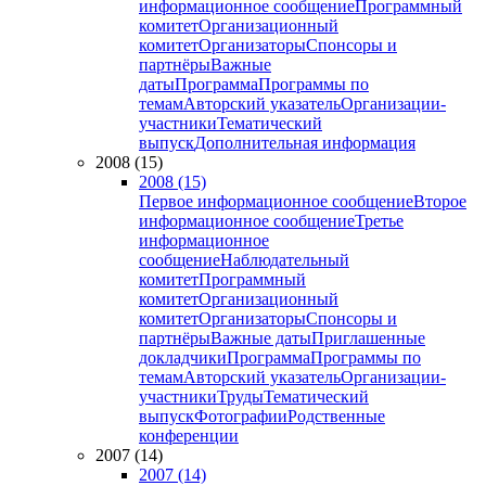
информационное сообщение
Программный
комитет
Организационный
комитет
Организаторы
Спонсоры и
партнёры
Важные
даты
Программа
Программы по
темам
Авторский указатель
Организации-
участники
Тематический
выпуск
Дополнительная информация
2008 (15)
2008 (15)
Первое информационное сообщение
Второе
информационное сообщение
Третье
информационное
сообщение
Наблюдательный
комитет
Программный
комитет
Организационный
комитет
Организаторы
Спонсоры и
партнёры
Важные даты
Приглашенные
докладчики
Программа
Программы по
темам
Авторский указатель
Организации-
участники
Труды
Тематический
выпуск
Фотографии
Родственные
конференции
2007 (14)
2007 (14)