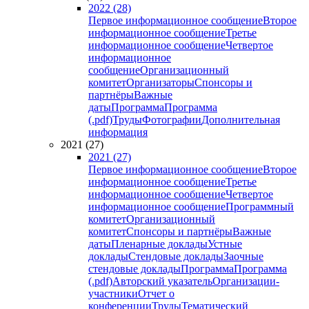
2022 (28)
Первое информационное сообщение
Второе
информационное сообщение
Третье
информационное сообщение
Четвертое
информационное
сообщение
Организационный
комитет
Организаторы
Спонсоры и
партнёры
Важные
даты
Программа
Программа
(.pdf)
Труды
Фотографии
Дополнительная
информация
2021 (27)
2021 (27)
Первое информационное сообщение
Второе
информационное сообщение
Третье
информационное сообщение
Четвертое
информационное сообщение
Программный
комитет
Организационный
комитет
Спонсоры и партнёры
Важные
даты
Пленарные доклады
Устные
доклады
Стендовые доклады
Заочные
стендовые доклады
Программа
Программа
(.pdf)
Авторский указатель
Организации-
участники
Отчет о
конференции
Труды
Тематический