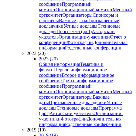
сообщение
Программный
комитет
Организационный комитет
Местный
оргкомитет
Организаторы
Спонсоры и
партнёры
Важные даты
Приглашенные
докладчики
Устные доклады
Стендовые
доклады
Программа (.pdf)
Авторский
указатель
Организации-участники
Отчет о
конференции
Фотографии
Дополнительная
информация
Родственные конференции
2023 (20)
2023 (20)
Общая информация
Тематика и
формат
Первое информационное
сообщение
Второе информационное
сообщение
Третье информационное
сообщение
Программный
комитет
Организационный комитет
Местный
оргкомитет
Организаторы
Важные
даты
Приглашенные докладчики
Устные
доклады
Стендовые доклады
Программа
(.pdf)
Авторский указатель
Организации-
участники
Фотографии
Дополнительная
информация
Родственные конференции
2019 (19)
2019 (19)