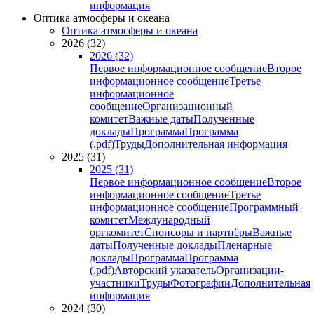
информация
Оптика атмосферы и океана
Оптика атмосферы и океана
2026 (32)
2026 (32)
Первое информационное сообщение
Второе
информационное сообщение
Третье
информационное
сообщение
Организационный
комитет
Важные даты
Полученные
доклады
Программа
Программа
(.pdf)
Труды
Дополнительная информация
2025 (31)
2025 (31)
Первое информационное сообщение
Второе
информационное сообщение
Третье
информационное сообщение
Программный
комитет
Международный
оргкомитет
Спонсоры и партнёры
Важные
даты
Полученные доклады
Пленарные
доклады
Программа
Программа
(.pdf)
Авторский указатель
Организации-
участники
Труды
Фотографии
Дополнительная
информация
2024 (30)