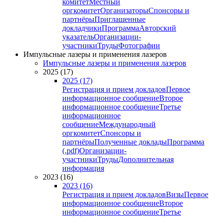
комитет
Местный
оргкомитет
Организаторы
Спонсоры и
партнёры
Приглашенные
докладчики
Программа
Авторский
указатель
Организации-
участники
Труды
Фотографии
Импульсные лазеры и применения лазеров
Импульсные лазеры и применения лазеров
2025 (17)
2025 (17)
Регистрация и прием докладов
Первое
информационное сообщение
Второе
информационное сообщение
Третье
информационное
сообщение
Международный
оргкомитет
Спонсоры и
партнёры
Полученные доклады
Программа
(.pdf)
Организации-
участники
Труды
Дополнительная
информация
2023 (16)
2023 (16)
Регистрация и прием докладов
Визы
Первое
информационное сообщение
Второе
информационное сообщение
Третье