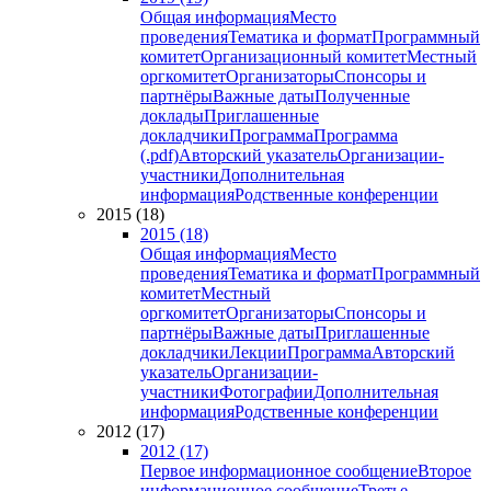
Общая информация
Место
проведения
Тематика и формат
Программный
комитет
Организационный комитет
Местный
оргкомитет
Организаторы
Спонсоры и
партнёры
Важные даты
Полученные
доклады
Приглашенные
докладчики
Программа
Программа
(.pdf)
Авторский указатель
Организации-
участники
Дополнительная
информация
Родственные конференции
2015 (18)
2015 (18)
Общая информация
Место
проведения
Тематика и формат
Программный
комитет
Местный
оргкомитет
Организаторы
Спонсоры и
партнёры
Важные даты
Приглашенные
докладчики
Лекции
Программа
Авторский
указатель
Организации-
участники
Фотографии
Дополнительная
информация
Родственные конференции
2012 (17)
2012 (17)
Первое информационное сообщение
Второе
информационное сообщение
Третье