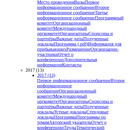
Место проведения
Визы
Первое
информационное сообщение
Второе
информационное сообщение
Третье
информационное сообщение
Программный
комитет
Организационный
комитет
Международный
оргкомитет
Организаторы
Спонсоры и
партнёры
Важные даты
Полученные
доклады
Программа (.pdf)
Информация для
прибывающих
Размещение
Организации-
участники
Отчет о
конференции
Дополнительная
информация
Контакты
2017 (13)
2017 (13)
Первое информационное сообщение
Второе
информационное
сообщение
Организационный
комитет
Международный
оргкомитет
Организаторы
Спонсоры и
партнёры
Важные даты
Полученные
доклады
Устные доклады
Стендовые
доклады
Программа
Программы по
темам
Авторский указатель
Отчет о
конференции
Труды
Тематический