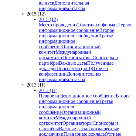
выпуск
Дополнительная
информация
Контакты
2015 (12)
2015 (12)
Место проведения
Тематика и формат
Первое
информационное сообщение
Второе
информационное сообщение
Третье
информационное
сообщение
Организационный
комитет
Международный
оргкомитет
Организаторы
Спонсоры и
партнёры
Важные даты
Полученные
доклады
Программа (.pdf)
Отчет о
конференции
Дополнительная
информация
Контакты
2013 (11)
2013 (11)
Первое информационное сообщение
Второе
информационное сообщение
Третье
информационное
сообщение
Организационный
комитет
Международный
оргкомитет
Организаторы
Спонсоры и
партнёры
Важные даты
Приглашенные
докладчики
Пленарные доклады
Устные