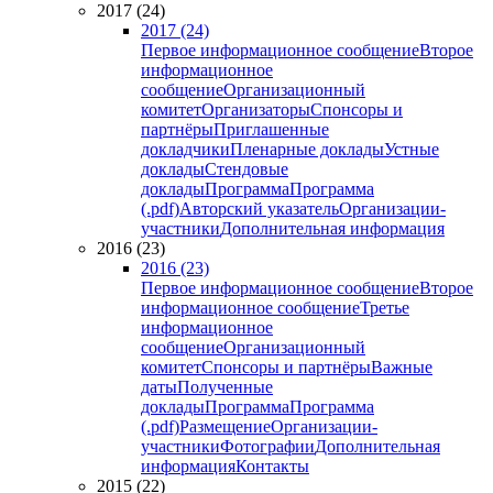
2017 (24)
2017 (24)
Первое информационное сообщение
Второе
информационное
сообщение
Организационный
комитет
Организаторы
Спонсоры и
партнёры
Приглашенные
докладчики
Пленарные доклады
Устные
доклады
Стендовые
доклады
Программа
Программа
(.pdf)
Авторский указатель
Организации-
участники
Дополнительная информация
2016 (23)
2016 (23)
Первое информационное сообщение
Второе
информационное сообщение
Третье
информационное
сообщение
Организационный
комитет
Спонсоры и партнёры
Важные
даты
Полученные
доклады
Программа
Программа
(.pdf)
Размещение
Организации-
участники
Фотографии
Дополнительная
информация
Контакты
2015 (22)