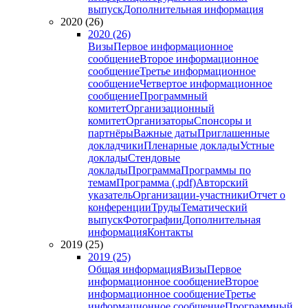
выпуск
Дополнительная информация
2020 (26)
2020 (26)
Визы
Первое информационное
сообщение
Второе информационное
сообщение
Третье информационное
сообщение
Четвертое информационное
сообщение
Программный
комитет
Организационный
комитет
Организаторы
Спонсоры и
партнёры
Важные даты
Приглашенные
докладчики
Пленарные доклады
Устные
доклады
Стендовые
доклады
Программа
Программы по
темам
Программа (.pdf)
Авторский
указатель
Организации-участники
Отчет о
конференции
Труды
Тематический
выпуск
Фотографии
Дополнительная
информация
Контакты
2019 (25)
2019 (25)
Общая информация
Визы
Первое
информационное сообщение
Второе
информационное сообщение
Третье
информационное сообщение
Программный