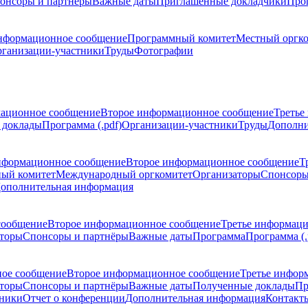
онсоры и партнёры
Важные даты
Приглашенные докладчики
Про
нформационное сообщение
Программный комитет
Местный оргк
ганизации-участники
Труды
Фотографии
ационное сообщение
Второе информационное сообщение
Третье
 доклады
Программа (.pdf)
Организации-участники
Труды
Дополни
нформационное сообщение
Второе информационное сообщение
Т
ый комитет
Международный оргкомитет
Организаторы
Спонсоры
ополнительная информация
сообщение
Второе информационное сообщение
Третье информац
торы
Спонсоры и партнёры
Важные даты
Программа
Программа (.
ое сообщение
Второе информационное сообщение
Третье инфор
торы
Спонсоры и партнёры
Важные даты
Полученные доклады
Пр
тники
Отчет о конференции
Дополнительная информация
Контакт