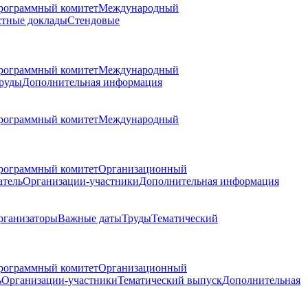
рограммный комитет
Международный
стные доклады
Стендовые
рограммный комитет
Международный
руды
Дополнительная информация
рограммный комитет
Международный
рограммный комитет
Организационный
атель
Организации-участники
Дополнительная информация
рганизаторы
Важные даты
Труды
Тематический
рограммный комитет
Организационный
ь
Организации-участники
Тематический выпуск
Дополнительная