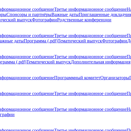
нформационное сообщение
Третье информационное сообщение
Н
оры
Спонсоры и партнёры
Важные даты
Приглашенные докладчи
ический выпуск
Фотографии
Родственные конференции
нформационное сообщение
Третье информационное сообщение
П
ажные даты
Программа (.pdf)
Тематический выпуск
Фотографии
Д
нформационное сообщение
Третье информационное сообщение
П
грамма (.pdf)
Тематический выпуск
Дополнительная информация
нформационное сообщение
Программный комитет
Организаторы
нформационное сообщение
Третье информационное сообщение
Пр
нформационное сообщение
Третье информационное сообщение
Н
графии
нформационное сообщение
Третье информационное сообщение
П