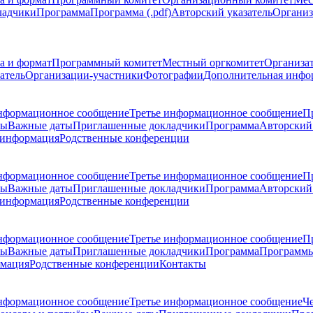
ладчики
Программа
Программа (.pdf)
Авторский указатель
Организ
а и формат
Программный комитет
Местный оргкомитет
Организа
атель
Организации-участники
Фотографии
Дополнительная инфо
нформационное сообщение
Третье информационное сообщение
П
ры
Важные даты
Приглашенные докладчики
Программа
Авторский 
 информация
Родственные конференции
нформационное сообщение
Третье информационное сообщение
П
ры
Важные даты
Приглашенные докладчики
Программа
Авторский 
 информация
Родственные конференции
нформационное сообщение
Третье информационное сообщение
П
ры
Важные даты
Приглашенные докладчики
Программа
Программы
рмация
Родственные конференции
Контакты
нформационное сообщение
Третье информационное сообщение
Ч