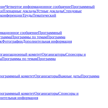
ние
Четвертое информационное сообщение
Программный
ки
Пленарные доклады
Устные доклады
Стендовые
 конференции
Труды
Тематический
рмационное сообщение
Программный
грамма
Программы по темам
Программа
к
Фотографии
Дополнительная информация
рганизационный комитет
Организаторы
Спонсоры и
а
Программы по темам
Программа
рограммный комитет
Организаторы
Важные даты
Программа
рограммный комитет
Организаторы
Спонсоры и
нительная информация