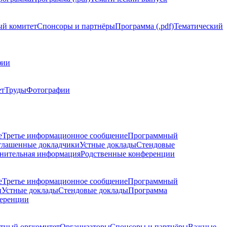
й комитет
Спонсоры и партнёры
Программа (.pdf)
Тематический
фии
ет
Труды
Фотографии
е
Третье информационное сообщение
Программный
глашенные докладчики
Устные доклады
Стендовые
нительная информация
Родственные конференции
е
Третье информационное сообщение
Программный
и
Устные доклады
Стендовые доклады
Программа
ференции
тный оргкомитет
Организаторы
Спонсоры и партнёры
Важные