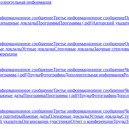
олнительная информация
нформационное сообщение
Третье информационное сообщение
П
ленарные доклады
Программа
Программа (.pdf)
Авторский указат
нформационное сообщение
Третье информационное сообщение
О
ые доклады
Устные доклады
Стендовые доклады
Заочные стендов
ференции
нформационное сообщение
Третье информационное сообщение
Ч
ограмма (.pdf)
Труды
Фотографии
Дополнительная информация
Ро
нформационное сообщение
Третье информационное сообщение
Ч
ажные даты
Программа
Программа (.pdf)
Труды
Фотографии
Допол
нформационное сообщение
Третье информационное сообщение
Ч
и партнёры
Важные даты
Пленарные доклады
Устные доклады
Сте
 указатель
Организации-участники
Отчет о конференции
Труды
Т