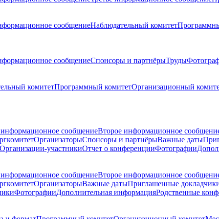
нформационное сообщение
Наблюдательный комитет
Программны
нформационное сообщение
Спонсоры и партнёры
Труды
Фотогра
ельный комитет
Программный комитет
Организационный комит
 информационное сообщение
Второе информационное сообщени
ргкомитет
Организаторы
Спонсоры и партнёры
Важные даты
При
Организации-участники
Отчет о конференции
Фотографии
Допол
 информационное сообщение
Второе информационное сообщени
ргкомитет
Организаторы
Важные даты
Приглашенные докладчик
ники
Фотографии
Дополнительная информация
Родственные кон
а и формат
Программный комитет
Организационный комитет
Мес