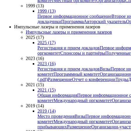
комитет
Местный оргкомитет
Организаторы
Сп
1999 (13)
1999 (13)
Первое информационное сообщение
Второе и
докладчики
Программа
Авторский указатель
Ор
Импульсные лазеры и применения лазеров
Импульсные лазеры и применения лазеров
2025 (17)
2025 (17)
Регистрация и прием докладов
Первое информ
оргкомитет
Спонсоры и партнёры
Полученные
2023 (16)
2023 (16)
Регистрация и прием докладов
Визы
Первое и
комитет
Программный комитет
Организационн
(.pdf)
Размещение
Отчет о конференции
Труды
Д
2021 (15)
2021 (15)
Общая информация
Первое информационное 
комитет
Международный оргкомитет
Организа
2019 (14)
2019 (14)
Место проведения
Визы
Первое информационн
комитет
Международный оргкомитет
Организа
прибывающих
Размещение
Организации-учас