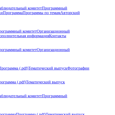
аблюдательный комитет
Программный
ки
Программа
Программы по темам
Авторский
рограммный комитет
Организационный
ополнительная информация
Контакты
рограммный комитет
Организационный
Программа (.pdf)
Тематический выпуск
Фотографии
ограмма (.pdf)
Тематический выпуск
аблюдательный комитет
Программный
рограмма
Программа (.pdf)
Тематический выпуск