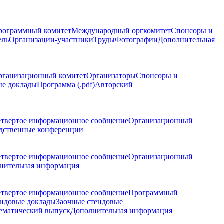
рограммный комитет
Международный оргкомитет
Спонсоры и
ель
Организации-участники
Труды
Фотографии
Дополнительная
рганизационный комитет
Организаторы
Спонсоры и
ые доклады
Программа (.pdf)
Авторский
етвертое информационное сообщение
Организационный
дственные конференции
етвертое информационное сообщение
Организационный
нительная информация
етвертое информационное сообщение
Программный
ндовые доклады
Заочные стендовые
ематический выпуск
Дополнительная информация