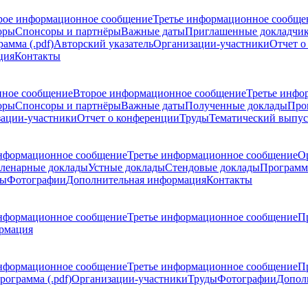
рое информационное сообщение
Третье информационное сообще
оры
Спонсоры и партнёры
Важные даты
Приглашенные докладчи
амма (.pdf)
Авторский указатель
Организации-участники
Отчет о
ция
Контакты
ное сообщение
Второе информационное сообщение
Третье инфо
оры
Спонсоры и партнёры
Важные даты
Полученные доклады
Про
ации-участники
Отчет о конференции
Труды
Тематический выпус
нформационное сообщение
Третье информационное сообщение
О
ленарные доклады
Устные доклады
Стендовые доклады
Программ
ды
Фотографии
Дополнительная информация
Контакты
нформационное сообщение
Третье информационное сообщение
П
рмация
нформационное сообщение
Третье информационное сообщение
П
рограмма (.pdf)
Организации-участники
Труды
Фотографии
Допол