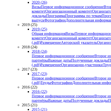
2020 (26)
Визы
Первое информационное сообщение
Вто
комитет
Организационный комитет
Организат
доклады
Программа
Программы по темам
Прогр
выпуск
Фотографии
Дополнительная информа
2019 (25)
2019 (25)
Общая информация
Визы
Первое информацион
комитет
Организационный комитет
Организат
(.pdf)
Размещение
Авторский указатель
Организ
2018 (24)
2018 (24)
Первое информационное сообщение
Второе и
партнёры
Важные даты
Полученные доклады
П
(.pdf)
Размещение
Организации-участники
Тру
2017 (23)
2017 (23)
Первое информационное сообщение
Второе и
(.pdf)
Труды
Фотографии
Дополнительная инфо
2016 (22)
2016 (22)
Первое информационное сообщение
Второе и
партнёры
Важные даты
Полученные доклады
П
2015 (21)
2015 (21)