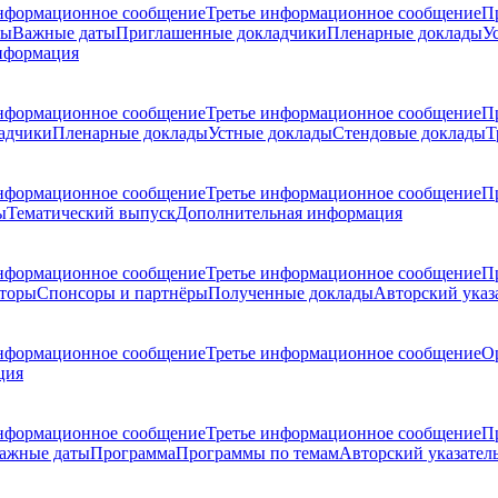
нформационное сообщение
Третье информационное сообщение
П
ры
Важные даты
Приглашенные докладчики
Пленарные доклады
У
нформация
нформационное сообщение
Третье информационное сообщение
П
адчики
Пленарные доклады
Устные доклады
Стендовые доклады
Т
нформационное сообщение
Третье информационное сообщение
П
ы
Тематический выпуск
Дополнительная информация
нформационное сообщение
Третье информационное сообщение
П
торы
Спонсоры и партнёры
Полученные доклады
Авторский указ
нформационное сообщение
Третье информационное сообщение
О
ция
нформационное сообщение
Третье информационное сообщение
П
ажные даты
Программа
Программы по темам
Авторский указател