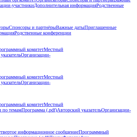
ации-участники
Дополнительная информация
Родственные
торы
Спонсоры и партнёры
Важные даты
Приглашенные
рмация
Родственные конференции
рограммный комитет
Местный
указатель
Организации-
рограммный комитет
Местный
указатель
Организации-
рограммный комитет
Местный
 по темам
Программа (.pdf)
Авторский указатель
Организации-
етвертое информационное сообщение
Программный