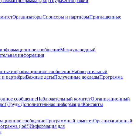
грамма
Программа (.pdf)
Труды
Фотографии
омитет
Организаторы
Спонсоры и партнёры
Приглашенные
 информационное сообщение
Международный
тельная информация
ретье информационное сообщение
Наблюдательный
 и партнёры
Важные даты
Полученные доклады
Программа
ионное сообщение
Наблюдательный комитет
Организационный
pdf)
Труды
Дополнительная информация
Контакты
мационное сообщение
Программный комитет
Организационный
ограмма (.pdf)
Информация для
ы