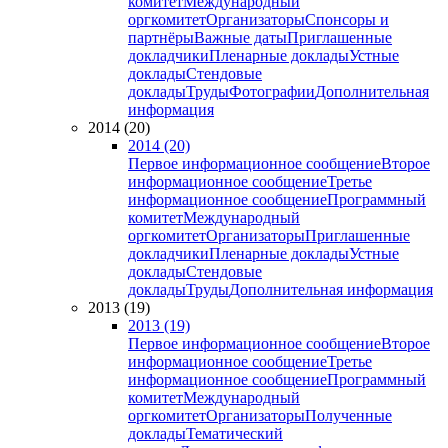
комитет
Международный
оргкомитет
Организаторы
Спонсоры и
партнёры
Важные даты
Приглашенные
докладчики
Пленарные доклады
Устные
доклады
Стендовые
доклады
Труды
Фотографии
Дополнительная
информация
2014 (20)
2014 (20)
Первое информационное сообщение
Второе
информационное сообщение
Третье
информационное сообщение
Программный
комитет
Международный
оргкомитет
Организаторы
Приглашенные
докладчики
Пленарные доклады
Устные
доклады
Стендовые
доклады
Труды
Дополнительная информация
2013 (19)
2013 (19)
Первое информационное сообщение
Второе
информационное сообщение
Третье
информационное сообщение
Программный
комитет
Международный
оргкомитет
Организаторы
Полученные
доклады
Тематический