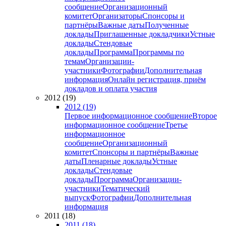
сообщение
Организационный
комитет
Организаторы
Спонсоры и
партнёры
Важные даты
Полученные
доклады
Приглашенные докладчики
Устные
доклады
Стендовые
доклады
Программа
Программы по
темам
Организации-
участники
Фотографии
Дополнительная
информация
Онлайн регистрация, приём
докладов и оплата участия
2012 (19)
2012 (19)
Первое информационное сообщение
Второе
информационное сообщение
Третье
информационное
сообщение
Организационный
комитет
Спонсоры и партнёры
Важные
даты
Пленарные доклады
Устные
доклады
Стендовые
доклады
Программа
Организации-
участники
Тематический
выпуск
Фотографии
Дополнительная
информация
2011 (18)
2011 (18)