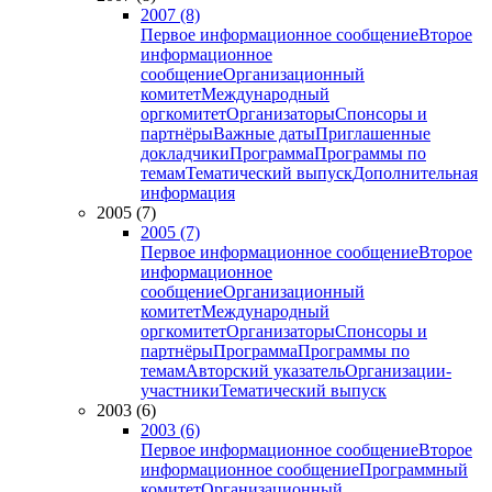
2007 (8)
Первое информационное сообщение
Второе
информационное
сообщение
Организационный
комитет
Международный
оргкомитет
Организаторы
Спонсоры и
партнёры
Важные даты
Приглашенные
докладчики
Программа
Программы по
темам
Тематический выпуск
Дополнительная
информация
2005 (7)
2005 (7)
Первое информационное сообщение
Второе
информационное
сообщение
Организационный
комитет
Международный
оргкомитет
Организаторы
Спонсоры и
партнёры
Программа
Программы по
темам
Авторский указатель
Организации-
участники
Тематический выпуск
2003 (6)
2003 (6)
Первое информационное сообщение
Второе
информационное сообщение
Программный
комитет
Организационный