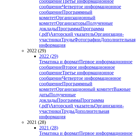
сообщение
Третье информационное
сообщение
Четвертое информационное
сообщение
Программный
комитет
Организационный
комитет
Организаторы
Полученные
доклады
Программа
Программа
(.pdf)
Авторский указатель
Организации-
участники
Труды
Фотографии
Дополнительная
информация
2022 (29)
2022 (29)
Тематика и формат
Первое информационное
сообщение
Второе информационное
сообщение
Третье информационное
сообщение
Четвертое информационное
сообщение
Программный
комитет
Организационный комитет
Важные
даты
Полученные
доклады
Программа
Программа
(.pdf)
Авторский указатель
Организации-
участники
Труды
Дополнительная
информация
2021 (28)
2021 (28)
Тематика и формат
Первое информационное