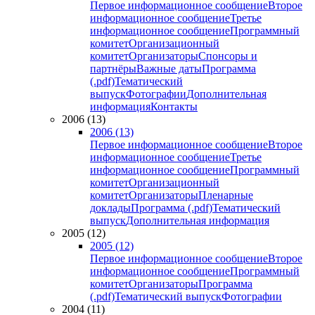
Первое информационное сообщение
Второе
информационное сообщение
Третье
информационное сообщение
Программный
комитет
Организационный
комитет
Организаторы
Спонсоры и
партнёры
Важные даты
Программа
(.pdf)
Тематический
выпуск
Фотографии
Дополнительная
информация
Контакты
2006 (13)
2006 (13)
Первое информационное сообщение
Второе
информационное сообщение
Третье
информационное сообщение
Программный
комитет
Организационный
комитет
Организаторы
Пленарные
доклады
Программа (.pdf)
Тематический
выпуск
Дополнительная информация
2005 (12)
2005 (12)
Первое информационное сообщение
Второе
информационное сообщение
Программный
комитет
Организаторы
Программа
(.pdf)
Тематический выпуск
Фотографии
2004 (11)