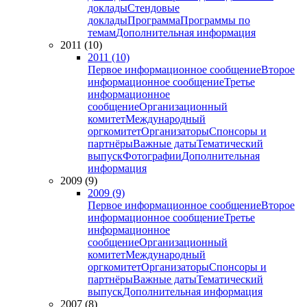
доклады
Стендовые
доклады
Программа
Программы по
темам
Дополнительная информация
2011 (10)
2011 (10)
Первое информационное сообщение
Второе
информационное сообщение
Третье
информационное
сообщение
Организационный
комитет
Международный
оргкомитет
Организаторы
Спонсоры и
партнёры
Важные даты
Тематический
выпуск
Фотографии
Дополнительная
информация
2009 (9)
2009 (9)
Первое информационное сообщение
Второе
информационное сообщение
Третье
информационное
сообщение
Организационный
комитет
Международный
оргкомитет
Организаторы
Спонсоры и
партнёры
Важные даты
Тематический
выпуск
Дополнительная информация
2007 (8)