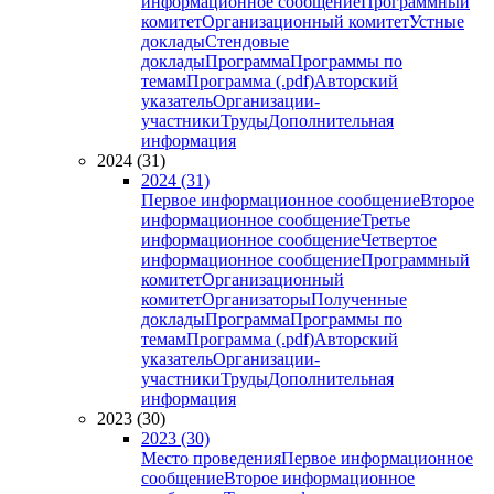
информационное сообщение
Программный
комитет
Организационный комитет
Устные
доклады
Стендовые
доклады
Программа
Программы по
темам
Программа (.pdf)
Авторский
указатель
Организации-
участники
Труды
Дополнительная
информация
2024 (31)
2024 (31)
Первое информационное сообщение
Второе
информационное сообщение
Третье
информационное сообщение
Четвертое
информационное сообщение
Программный
комитет
Организационный
комитет
Организаторы
Полученные
доклады
Программа
Программы по
темам
Программа (.pdf)
Авторский
указатель
Организации-
участники
Труды
Дополнительная
информация
2023 (30)
2023 (30)
Место проведения
Первое информационное
сообщение
Второе информационное