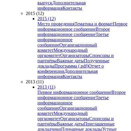
выпуск
Дополнительная
информация
Контакты
2015 (12)
2015 (12)
Место проведения
Тематика и формат
Первое
информационное сообщение
Второе
информационное сообщение
Третье
информационное
сообщение
Организационный
комитет
Международный
оргкомитет
Организаторы
Спонсоры и
партнёры
Важные даты
Полученные
доклады
Программа (.pdf)
Отчет о
конференции
Дополнительная
информация
Контакты
2013 (11)
2013 (11)
Первое информационное сообщение
Второе
информационное сообщение
Третье
информационное
сообщение
Организационный
комитет
Международный
оргкомитет
Организаторы
Спонсоры и
партнёры
Важные даты
Приглашенные
докладчики
Пленарные доклады
Устные