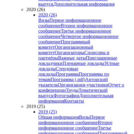
выпуск
Дополнительная информация
2020 (26)
2020 (26)
Визы
Первое информационное
сообщение
Второе информационное
сообщение
Третье информационное
сообщение
Четвертое информационное
сообщение
Программный
комитет
Организационный
комитет
Организаторы
Спонсоры и
партнёры
Важные даты
Приглашенные
докладчики
Пленарные доклады
Устные
доклады
Стендовые
доклады
Программа
Программы по
темам
Программа (.pdf)
Авторский
указатель
Организации-участники
Отчет о
конференции
Труды
Тематический
выпуск
Фотографии
Дополнительная
информация
Контакты
2019 (25)
2019 (25)
Общая информация
Визы
Первое
информационное сообщение
Второе
информационное сообщение
Третье
информационное сообщение
Программный