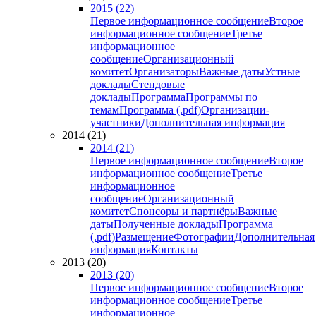
2015 (22)
Первое информационное сообщение
Второе
информационное сообщение
Третье
информационное
сообщение
Организационный
комитет
Организаторы
Важные даты
Устные
доклады
Стендовые
доклады
Программа
Программы по
темам
Программа (.pdf)
Организации-
участники
Дополнительная информация
2014 (21)
2014 (21)
Первое информационное сообщение
Второе
информационное сообщение
Третье
информационное
сообщение
Организационный
комитет
Спонсоры и партнёры
Важные
даты
Полученные доклады
Программа
(.pdf)
Размещение
Фотографии
Дополнительная
информация
Контакты
2013 (20)
2013 (20)
Первое информационное сообщение
Второе
информационное сообщение
Третье
информационное