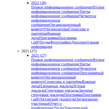
2022 (28)
Первое информационное сообщение
Второе
информационное сообщение
Третье
информационное сообщение
Четвертое
информационное
сообщение
Организационный
комитет
Организаторы
Спонсоры и
партнёры
Важные
даты
Программа
Программа
(.pdf)
Труды
Фотографии
Дополнительная
информация
2021 (27)
2021 (27)
Первое информационное сообщение
Второе
информационное сообщение
Третье
информационное сообщение
Четвертое
информационное сообщение
Программный
комитет
Организационный
комитет
Спонсоры и партнёры
Важные
даты
Пленарные доклады
Устные
доклады
Стендовые доклады
Заочные
стендовые доклады
Программа
Программа
(.pdf)
Авторский указатель
Организации-
участники
Отчет о
конференции
Труды
Тематический