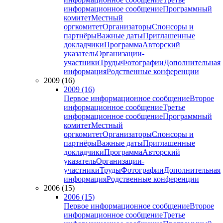
информационное сообщение
Программный
комитет
Местный
оргкомитет
Организаторы
Спонсоры и
партнёры
Важные даты
Приглашенные
докладчики
Программа
Авторский
указатель
Организации-
участники
Труды
Фотографии
Дополнительная
информация
Родственные конференции
2009 (16)
2009 (16)
Первое информационное сообщение
Второе
информационное сообщение
Третье
информационное сообщение
Программный
комитет
Местный
оргкомитет
Организаторы
Спонсоры и
партнёры
Важные даты
Приглашенные
докладчики
Программа
Авторский
указатель
Организации-
участники
Труды
Фотографии
Дополнительная
информация
Родственные конференции
2006 (15)
2006 (15)
Первое информационное сообщение
Второе
информационное сообщение
Третье