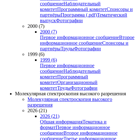
сообщение
Наблюдательный
комитет
Программный комитет
Спонсоры и
партнёры
Программа (.pdf)
Тематический
выпуск
Фотографии
2000 (7)
2000 (7)
Первое информационное сообщение
Второе
информационное сообщение
Спонсоры и
партнёры
Труды
Фотографии
1999 (6)
1999 (6)
Первое информационное
сообщение
Наблюдательный
комитет
Программный
комитет
Организационный
комитет
Труды
Фотографии
Молекулярная спектроскопия высокого разрешения
Молекулярная спектроскопия высокого
разрешения
2026 (21)
2026 (21)
Общая информация
Тематика и
формат
Первое информационное
сообщение
Второе информационное
сообщение
Третье информационное