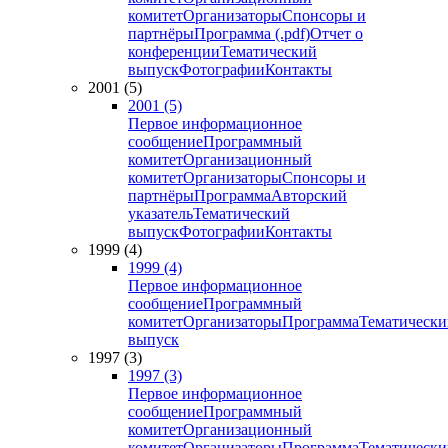
комитет
Организаторы
Спонсоры и
партнёры
Программа (.pdf)
Отчет о
конференции
Тематический
выпуск
Фотографии
Контакты
2001 (5)
2001 (5)
Первое информационное
сообщение
Программный
комитет
Организационный
комитет
Организаторы
Спонсоры и
партнёры
Программа
Авторский
указатель
Тематический
выпуск
Фотографии
Контакты
1999 (4)
1999 (4)
Первое информационное
сообщение
Программный
комитет
Организаторы
Программа
Тематически
выпуск
1997 (3)
1997 (3)
Первое информационное
сообщение
Программный
комитет
Организационный
комитет
Организаторы
Программа
Тематически