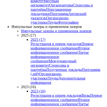
комитет
Местный
оргкомитет
Организаторы
Спонсоры и
партнёры
Приглашенные
докладчики
Программа
Авторский
указатель
Организации-
участники
Труды
Фотографии
Импульсные лазеры и применения лазеров
Импульсные лазеры и применения лазеров
2025 (17)
2025 (17)
Регистрация и прием докладов
Первое
информационное сообщение
Второе
информационное сообщение
Третье
информационное
сообщение
Международный
оргкомитет
Спонсоры и
партнёры
Полученные доклады
Программа
(.pdf)
Организации-
участники
Труды
Дополнительная
информация
2023 (16)
2023 (16)
Регистрация и прием докладов
Визы
Первое
информационное сообщение
Второе
информационное сообщение
Третье