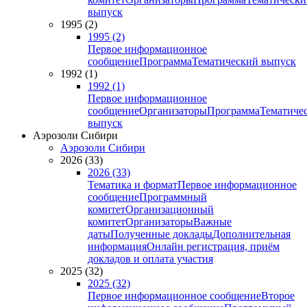
выпуск
1995 (2)
1995 (2)
Первое информационное
сообщение
Программа
Тематический выпуск
1992 (1)
1992 (1)
Первое информационное
сообщение
Организаторы
Программа
Тематиче
выпуск
Аэрозоли Сибири
Аэрозоли Сибири
2026 (33)
2026 (33)
Тематика и формат
Первое информационное
сообщение
Программный
комитет
Организационный
комитет
Организаторы
Важные
даты
Полученные доклады
Дополнительная
информация
Онлайн регистрация, приём
докладов и оплата участия
2025 (32)
2025 (32)
Первое информационное сообщение
Второе