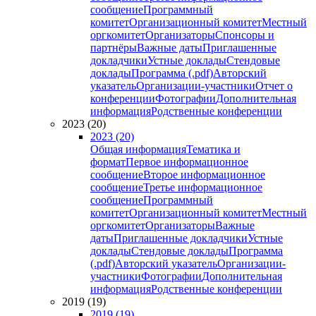
сообщение
Программный
комитет
Организационный комитет
Местный
оргкомитет
Организаторы
Спонсоры и
партнёры
Важные даты
Приглашенные
докладчики
Устные доклады
Стендовые
доклады
Программа (.pdf)
Авторский
указатель
Организации-участники
Отчет о
конференции
Фотографии
Дополнительная
информация
Родственные конференции
2023 (20)
2023 (20)
Общая информация
Тематика и
формат
Первое информационное
сообщение
Второе информационное
сообщение
Третье информационное
сообщение
Программный
комитет
Организационный комитет
Местный
оргкомитет
Организаторы
Важные
даты
Приглашенные докладчики
Устные
доклады
Стендовые доклады
Программа
(.pdf)
Авторский указатель
Организации-
участники
Фотографии
Дополнительная
информация
Родственные конференции
2019 (19)
2019 (19)