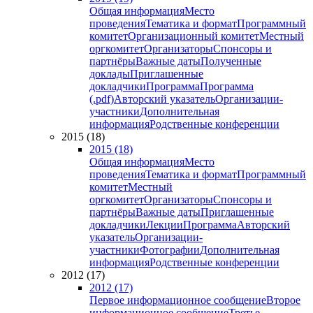
Общая информация
Место
проведения
Тематика и формат
Программный
комитет
Организационный комитет
Местный
оргкомитет
Организаторы
Спонсоры и
партнёры
Важные даты
Полученные
доклады
Приглашенные
докладчики
Программа
Программа
(.pdf)
Авторский указатель
Организации-
участники
Дополнительная
информация
Родственные конференции
2015 (18)
2015 (18)
Общая информация
Место
проведения
Тематика и формат
Программный
комитет
Местный
оргкомитет
Организаторы
Спонсоры и
партнёры
Важные даты
Приглашенные
докладчики
Лекции
Программа
Авторский
указатель
Организации-
участники
Фотографии
Дополнительная
информация
Родственные конференции
2012 (17)
2012 (17)
Первое информационное сообщение
Второе
информационное сообщение
Третье