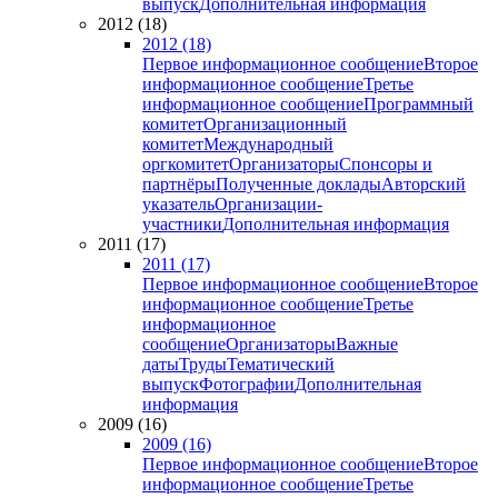
выпуск
Дополнительная информация
2012 (18)
2012 (18)
Первое информационное сообщение
Второе
информационное сообщение
Третье
информационное сообщение
Программный
комитет
Организационный
комитет
Международный
оргкомитет
Организаторы
Спонсоры и
партнёры
Полученные доклады
Авторский
указатель
Организации-
участники
Дополнительная информация
2011 (17)
2011 (17)
Первое информационное сообщение
Второе
информационное сообщение
Третье
информационное
сообщение
Организаторы
Важные
даты
Труды
Тематический
выпуск
Фотографии
Дополнительная
информация
2009 (16)
2009 (16)
Первое информационное сообщение
Второе
информационное сообщение
Третье