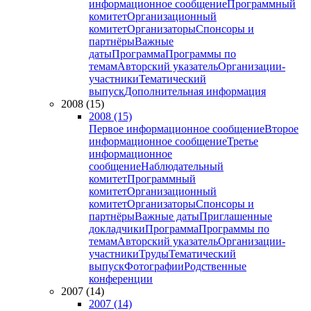
информационное сообщение
Программный
комитет
Организационный
комитет
Организаторы
Спонсоры и
партнёры
Важные
даты
Программа
Программы по
темам
Авторский указатель
Организации-
участники
Тематический
выпуск
Дополнительная информация
2008 (15)
2008 (15)
Первое информационное сообщение
Второе
информационное сообщение
Третье
информационное
сообщение
Наблюдательный
комитет
Программный
комитет
Организационный
комитет
Организаторы
Спонсоры и
партнёры
Важные даты
Приглашенные
докладчики
Программа
Программы по
темам
Авторский указатель
Организации-
участники
Труды
Тематический
выпуск
Фотографии
Родственные
конференции
2007 (14)
2007 (14)