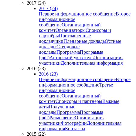
2017 (24)
2017 (24)
Первое информационное сообщение
Второе
информационное
сообщение
Организационный
комитет
Организаторы
Спонсоры и
партнёры
Приглашенные
докладчики
Пленарные доклады
Устные
доклады
Стендовые
доклады
Программа
Программа
(.pdf)
Авторский указатель
Организации-
участники
Дополнительная информация
2016 (23)
2016 (23)
Первое информационное сообщение
Второе
информационное сообщение
Третье
информационное
сообщение
Организационный
комитет
Спонсоры и партнёры
Важные
даты
Полученные
доклады
Программа
Программа
(.pdf)
Размещение
Организации-
участники
Фотографии
Дополнительная
информация
Контакты
2015 (22)