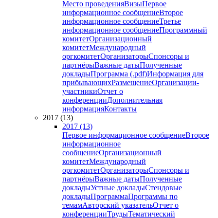
Место проведения
Визы
Первое
информационное сообщение
Второе
информационное сообщение
Третье
информационное сообщение
Программный
комитет
Организационный
комитет
Международный
оргкомитет
Организаторы
Спонсоры и
партнёры
Важные даты
Полученные
доклады
Программа (.pdf)
Информация для
прибывающих
Размещение
Организации-
участники
Отчет о
конференции
Дополнительная
информация
Контакты
2017 (13)
2017 (13)
Первое информационное сообщение
Второе
информационное
сообщение
Организационный
комитет
Международный
оргкомитет
Организаторы
Спонсоры и
партнёры
Важные даты
Полученные
доклады
Устные доклады
Стендовые
доклады
Программа
Программы по
темам
Авторский указатель
Отчет о
конференции
Труды
Тематический