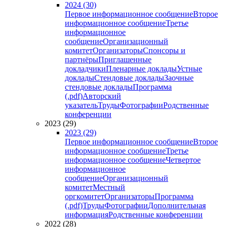
2024 (30)
Первое информационное сообщение
Второе
информационное сообщение
Третье
информационное
сообщение
Организационный
комитет
Организаторы
Спонсоры и
партнёры
Приглашенные
докладчики
Пленарные доклады
Устные
доклады
Стендовые доклады
Заочные
стендовые доклады
Программа
(.pdf)
Авторский
указатель
Труды
Фотографии
Родственные
конференции
2023 (29)
2023 (29)
Первое информационное сообщение
Второе
информационное сообщение
Третье
информационное сообщение
Четвертое
информационное
сообщение
Организационный
комитет
Местный
оргкомитет
Организаторы
Программа
(.pdf)
Труды
Фотографии
Дополнительная
информация
Родственные конференции
2022 (28)