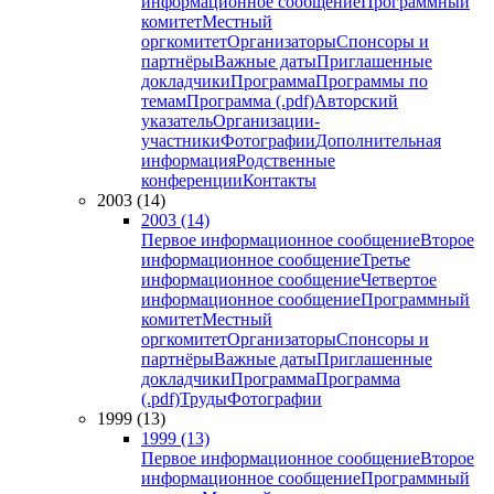
информационное сообщение
Программный
комитет
Местный
оргкомитет
Организаторы
Спонсоры и
партнёры
Важные даты
Приглашенные
докладчики
Программа
Программы по
темам
Программа (.pdf)
Авторский
указатель
Организации-
участники
Фотографии
Дополнительная
информация
Родственные
конференции
Контакты
2003 (14)
2003 (14)
Первое информационное сообщение
Второе
информационное сообщение
Третье
информационное сообщение
Четвертое
информационное сообщение
Программный
комитет
Местный
оргкомитет
Организаторы
Спонсоры и
партнёры
Важные даты
Приглашенные
докладчики
Программа
Программа
(.pdf)
Труды
Фотографии
1999 (13)
1999 (13)
Первое информационное сообщение
Второе
информационное сообщение
Программный