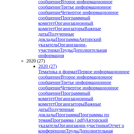
сообщение
Второе информационное
сообщение
Третье информационное
сообщение
Четвертое информационное
сообщение
Программный
комитет
Организационный
комитет
Организаторы
Важные
даты
Полученные
доклады
Программа
Авторский
указатель
Организации-
участники
Труды
Дополнительная
информация
2020 (27)
2020 (27)
Тематика и формат
Первое информационное
сообщение
Второе информационное
сообщение
Третье информационное
сообщение
Четвертое информационное
сообщение
Программный
комитет
Организационный
комитет
Организаторы
Важные
даты
Полученные
доклады
Программа
Программы по
темам
Программа (.pdf)
Авторский
указатель
Организации-участники
Отчет о
конференции
Труды
Дополнительная