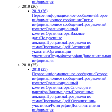
информация
2019 (26)
2019 (26)
Первое информационное сообщение
Второе
информационное сообщение
Третье
информационное сообщение
Программный
комитет
Организационный
комитет
Организаторы
Важные
даты
Полученные
доклады
Программа
Программы по
темам
Программа (.pdf)
Авторский
указатель
Организации-
участники
Труды
Фотографии
Дополнительная
информация
2018 (25)
2018 (25)
Первое информационное сообщение
Второе
информационное сообщение
Программный
комитет
Организационный
комитет
Организаторы
Спонсоры и
партнёры
Важные даты
Полученные
доклады
Программа
Программы по
темам
Программа (.pdf)
Организации-
участники
Фотографии
Дополнительная
информация