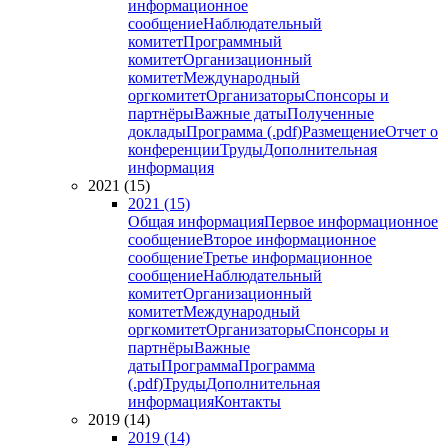
информационное
сообщение
Наблюдательный
комитет
Программный
комитет
Организационный
комитет
Международный
оргкомитет
Организаторы
Спонсоры и
партнёры
Важные даты
Полученные
доклады
Программа (.pdf)
Размещение
Отчет о
конференции
Труды
Дополнительная
информация
2021 (15)
2021 (15)
Общая информация
Первое информационное
сообщение
Второе информационное
сообщение
Третье информационное
сообщение
Наблюдательный
комитет
Организационный
комитет
Международный
оргкомитет
Организаторы
Спонсоры и
партнёры
Важные
даты
Программа
Программа
(.pdf)
Труды
Дополнительная
информация
Контакты
2019 (14)
2019 (14)