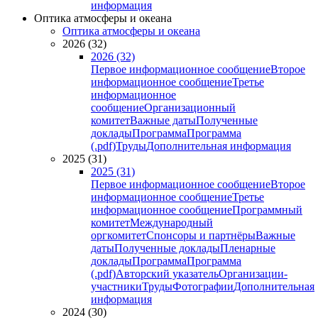
информация
Оптика атмосферы и океана
Оптика атмосферы и океана
2026 (32)
2026 (32)
Первое информационное сообщение
Второе
информационное сообщение
Третье
информационное
сообщение
Организационный
комитет
Важные даты
Полученные
доклады
Программа
Программа
(.pdf)
Труды
Дополнительная информация
2025 (31)
2025 (31)
Первое информационное сообщение
Второе
информационное сообщение
Третье
информационное сообщение
Программный
комитет
Международный
оргкомитет
Спонсоры и партнёры
Важные
даты
Полученные доклады
Пленарные
доклады
Программа
Программа
(.pdf)
Авторский указатель
Организации-
участники
Труды
Фотографии
Дополнительная
информация
2024 (30)