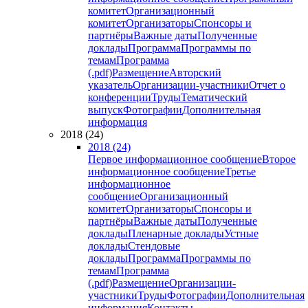
комитет
Организационный
комитет
Организаторы
Спонсоры и
партнёры
Важные даты
Полученные
доклады
Программа
Программы по
темам
Программа
(.pdf)
Размещение
Авторский
указатель
Организации-участники
Отчет о
конференции
Труды
Тематический
выпуск
Фотографии
Дополнительная
информация
2018 (24)
2018 (24)
Первое информационное сообщение
Второе
информационное сообщение
Третье
информационное
сообщение
Организационный
комитет
Организаторы
Спонсоры и
партнёры
Важные даты
Полученные
доклады
Пленарные доклады
Устные
доклады
Стендовые
доклады
Программа
Программы по
темам
Программа
(.pdf)
Размещение
Организации-
участники
Труды
Фотографии
Дополнительная
информация
Контакты