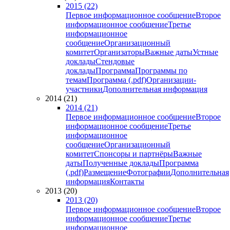
2015 (22)
Первое информационное сообщение
Второе
информационное сообщение
Третье
информационное
сообщение
Организационный
комитет
Организаторы
Важные даты
Устные
доклады
Стендовые
доклады
Программа
Программы по
темам
Программа (.pdf)
Организации-
участники
Дополнительная информация
2014 (21)
2014 (21)
Первое информационное сообщение
Второе
информационное сообщение
Третье
информационное
сообщение
Организационный
комитет
Спонсоры и партнёры
Важные
даты
Полученные доклады
Программа
(.pdf)
Размещение
Фотографии
Дополнительная
информация
Контакты
2013 (20)
2013 (20)
Первое информационное сообщение
Второе
информационное сообщение
Третье
информационное