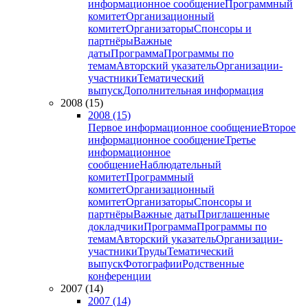
информационное сообщение
Программный
комитет
Организационный
комитет
Организаторы
Спонсоры и
партнёры
Важные
даты
Программа
Программы по
темам
Авторский указатель
Организации-
участники
Тематический
выпуск
Дополнительная информация
2008 (15)
2008 (15)
Первое информационное сообщение
Второе
информационное сообщение
Третье
информационное
сообщение
Наблюдательный
комитет
Программный
комитет
Организационный
комитет
Организаторы
Спонсоры и
партнёры
Важные даты
Приглашенные
докладчики
Программа
Программы по
темам
Авторский указатель
Организации-
участники
Труды
Тематический
выпуск
Фотографии
Родственные
конференции
2007 (14)
2007 (14)