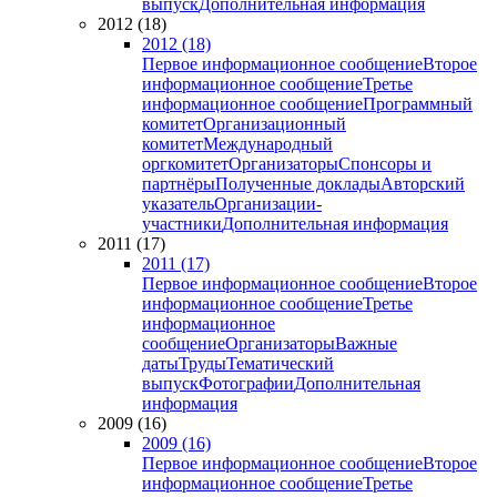
выпуск
Дополнительная информация
2012 (18)
2012 (18)
Первое информационное сообщение
Второе
информационное сообщение
Третье
информационное сообщение
Программный
комитет
Организационный
комитет
Международный
оргкомитет
Организаторы
Спонсоры и
партнёры
Полученные доклады
Авторский
указатель
Организации-
участники
Дополнительная информация
2011 (17)
2011 (17)
Первое информационное сообщение
Второе
информационное сообщение
Третье
информационное
сообщение
Организаторы
Важные
даты
Труды
Тематический
выпуск
Фотографии
Дополнительная
информация
2009 (16)
2009 (16)
Первое информационное сообщение
Второе
информационное сообщение
Третье