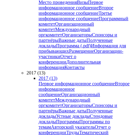
Место проведения
Визы
Первое
информационное сообщение
Второе
информационное сообщение
Третье
информационное сообщение
Программный
комитет
Организационный
комитет
Международный
оргкомитет
Организаторы
Спонсоры и
партнёры
Важные даты
Полученные
доклады
Программа (.pdf)
Информация для
прибывающих
Размещение
Организации-
участники
Отчет о
конференции
Дополнительная
информация
Контакты
2017 (13)
2017 (13)
Первое информационное сообщение
Второе
информационное
сообщение
Организационный
комитет
Международный
оргкомитет
Организаторы
Спонсоры и
партнёры
Важные даты
Полученные
доклады
Устные доклады
Стендовые
доклады
Программа
Программы по
темам
Авторский указатель
Отчет о
конференции
Труды
Тематический