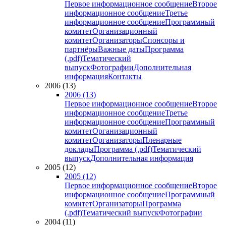
Первое информационное сообщение
Второе
информационное сообщение
Третье
информационное сообщение
Программный
комитет
Организационный
комитет
Организаторы
Спонсоры и
партнёры
Важные даты
Программа
(.pdf)
Тематический
выпуск
Фотографии
Дополнительная
информация
Контакты
2006 (13)
2006 (13)
Первое информационное сообщение
Второе
информационное сообщение
Третье
информационное сообщение
Программный
комитет
Организационный
комитет
Организаторы
Пленарные
доклады
Программа (.pdf)
Тематический
выпуск
Дополнительная информация
2005 (12)
2005 (12)
Первое информационное сообщение
Второе
информационное сообщение
Программный
комитет
Организаторы
Программа
(.pdf)
Тематический выпуск
Фотографии
2004 (11)