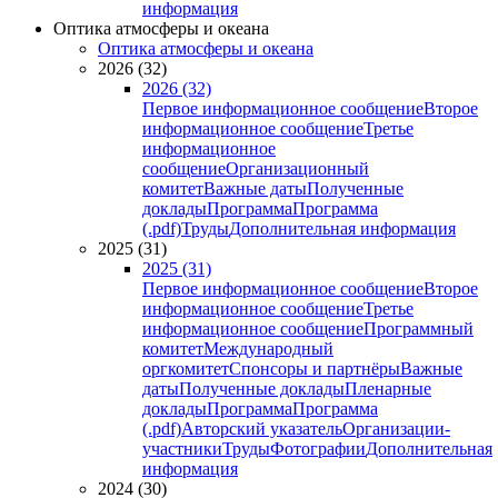
информация
Оптика атмосферы и океана
Оптика атмосферы и океана
2026 (32)
2026 (32)
Первое информационное сообщение
Второе
информационное сообщение
Третье
информационное
сообщение
Организационный
комитет
Важные даты
Полученные
доклады
Программа
Программа
(.pdf)
Труды
Дополнительная информация
2025 (31)
2025 (31)
Первое информационное сообщение
Второе
информационное сообщение
Третье
информационное сообщение
Программный
комитет
Международный
оргкомитет
Спонсоры и партнёры
Важные
даты
Полученные доклады
Пленарные
доклады
Программа
Программа
(.pdf)
Авторский указатель
Организации-
участники
Труды
Фотографии
Дополнительная
информация
2024 (30)