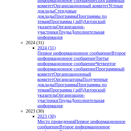
информационное сообщение
Программный
комитет
Организационный комитет
Устные
доклады
Стендовые
доклады
Программа
Программы по
темам
Программа (.pdf)
Авторский
указатель
Организации-
участники
Труды
Дополнительная
информация
2024 (31)
2024 (31)
Первое информационное сообщение
Второе
информационное сообщение
Третье
информационное сообщение
Четвертое
информационное сообщение
Программный
комитет
Организационный
комитет
Организаторы
Полученные
доклады
Программа
Программы по
темам
Программа (.pdf)
Авторский
указатель
Организации-
участники
Труды
Дополнительная
информация
2023 (30)
2023 (30)
Место проведения
Первое информационное
сообщение
Второе информационное