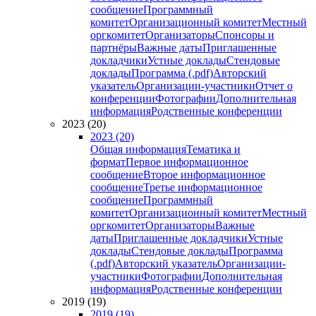
сообщение
Программный
комитет
Организационный комитет
Местный
оргкомитет
Организаторы
Спонсоры и
партнёры
Важные даты
Приглашенные
докладчики
Устные доклады
Стендовые
доклады
Программа (.pdf)
Авторский
указатель
Организации-участники
Отчет о
конференции
Фотографии
Дополнительная
информация
Родственные конференции
2023 (20)
2023 (20)
Общая информация
Тематика и
формат
Первое информационное
сообщение
Второе информационное
сообщение
Третье информационное
сообщение
Программный
комитет
Организационный комитет
Местный
оргкомитет
Организаторы
Важные
даты
Приглашенные докладчики
Устные
доклады
Стендовые доклады
Программа
(.pdf)
Авторский указатель
Организации-
участники
Фотографии
Дополнительная
информация
Родственные конференции
2019 (19)
2019 (19)