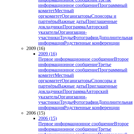
информационное сообщение
Программный
комитет
Местный
оргкомитет
Организаторы
Спонсоры и
партнёры
Важные даты
Приглашенные
докладчики
Программа
Авторский
указатель
Организации-
участники
Труды
Фотографии
Дополнительная
информация
Родственные конференции
2009 (16)
2009 (16)
Первое информационное сообщение
Второе
информационное сообщение
Третье
информационное сообщение
Программный
комитет
Местный
оргкомитет
Организаторы
Спонсоры и
партнёры
Важные даты
Приглашенные
докладчики
Программа
Авторский
указатель
Организации-
участники
Труды
Фотографии
Дополнительная
информация
Родственные конференции
2006 (15)
2006 (15)
Первое информационное сообщение
Второе
информационное сообщение
Третье