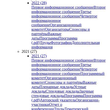
2022 (28)
Первое информационное сообщение
Второе
информационное сообщение
Третье
информационное сообщение
Четвертое
информационное
сообщение
Организационный
комитет
Организаторы
Спонсоры и
партнёры
Важные
даты
Программа
Программа
(.pdf)
Труды
Фотографии
Дополнительная
информация
2021 (27)
2021 (27)
Первое информационное сообщение
Второе
информационное сообщение
Третье
информационное сообщение
Четвертое
информационное сообщение
Программный
комитет
Организационный
комитет
Спонсоры и партнёры
Важные
даты
Пленарные доклады
Устные
доклады
Стендовые доклады
Заочные
стендовые доклады
Программа
Программа
(.pdf)
Авторский указатель
Организации-
участники
Отчет о
конференции
Труды
Тематический