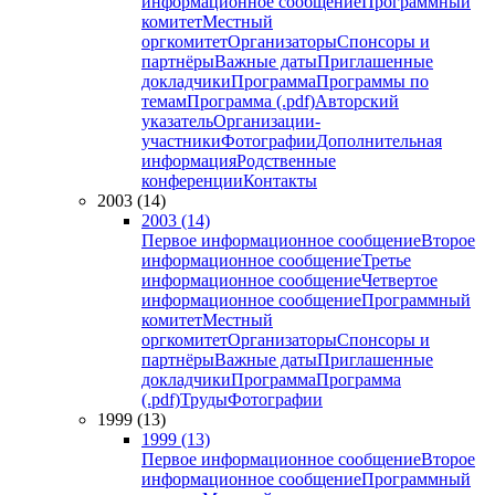
информационное сообщение
Программный
комитет
Местный
оргкомитет
Организаторы
Спонсоры и
партнёры
Важные даты
Приглашенные
докладчики
Программа
Программы по
темам
Программа (.pdf)
Авторский
указатель
Организации-
участники
Фотографии
Дополнительная
информация
Родственные
конференции
Контакты
2003 (14)
2003 (14)
Первое информационное сообщение
Второе
информационное сообщение
Третье
информационное сообщение
Четвертое
информационное сообщение
Программный
комитет
Местный
оргкомитет
Организаторы
Спонсоры и
партнёры
Важные даты
Приглашенные
докладчики
Программа
Программа
(.pdf)
Труды
Фотографии
1999 (13)
1999 (13)
Первое информационное сообщение
Второе
информационное сообщение
Программный