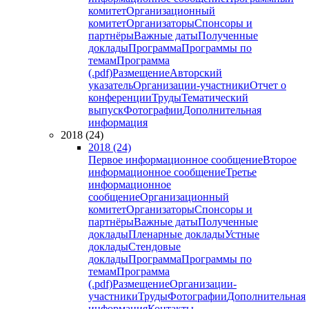
комитет
Организационный
комитет
Организаторы
Спонсоры и
партнёры
Важные даты
Полученные
доклады
Программа
Программы по
темам
Программа
(.pdf)
Размещение
Авторский
указатель
Организации-участники
Отчет о
конференции
Труды
Тематический
выпуск
Фотографии
Дополнительная
информация
2018 (24)
2018 (24)
Первое информационное сообщение
Второе
информационное сообщение
Третье
информационное
сообщение
Организационный
комитет
Организаторы
Спонсоры и
партнёры
Важные даты
Полученные
доклады
Пленарные доклады
Устные
доклады
Стендовые
доклады
Программа
Программы по
темам
Программа
(.pdf)
Размещение
Организации-
участники
Труды
Фотографии
Дополнительная
информация
Контакты