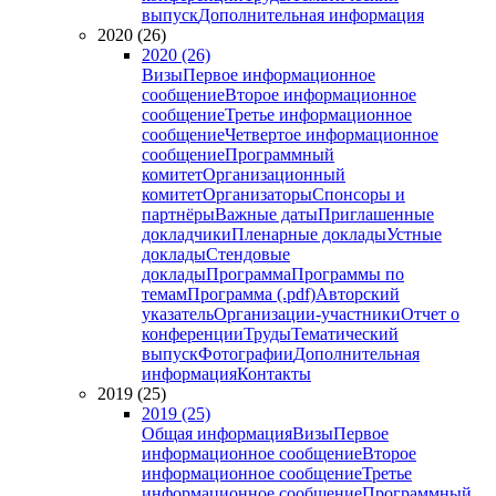
выпуск
Дополнительная информация
2020 (26)
2020 (26)
Визы
Первое информационное
сообщение
Второе информационное
сообщение
Третье информационное
сообщение
Четвертое информационное
сообщение
Программный
комитет
Организационный
комитет
Организаторы
Спонсоры и
партнёры
Важные даты
Приглашенные
докладчики
Пленарные доклады
Устные
доклады
Стендовые
доклады
Программа
Программы по
темам
Программа (.pdf)
Авторский
указатель
Организации-участники
Отчет о
конференции
Труды
Тематический
выпуск
Фотографии
Дополнительная
информация
Контакты
2019 (25)
2019 (25)
Общая информация
Визы
Первое
информационное сообщение
Второе
информационное сообщение
Третье
информационное сообщение
Программный