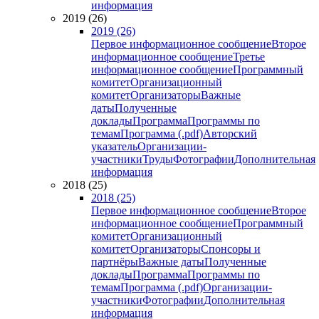
информация
2019 (26)
2019 (26)
Первое информационное сообщение
Второе
информационное сообщение
Третье
информационное сообщение
Программный
комитет
Организационный
комитет
Организаторы
Важные
даты
Полученные
доклады
Программа
Программы по
темам
Программа (.pdf)
Авторский
указатель
Организации-
участники
Труды
Фотографии
Дополнительная
информация
2018 (25)
2018 (25)
Первое информационное сообщение
Второе
информационное сообщение
Программный
комитет
Организационный
комитет
Организаторы
Спонсоры и
партнёры
Важные даты
Полученные
доклады
Программа
Программы по
темам
Программа (.pdf)
Организации-
участники
Фотографии
Дополнительная
информация