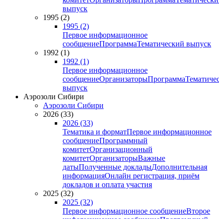
выпуск
1995 (2)
1995 (2)
Первое информационное
сообщение
Программа
Тематический выпуск
1992 (1)
1992 (1)
Первое информационное
сообщение
Организаторы
Программа
Тематиче
выпуск
Аэрозоли Сибири
Аэрозоли Сибири
2026 (33)
2026 (33)
Тематика и формат
Первое информационное
сообщение
Программный
комитет
Организационный
комитет
Организаторы
Важные
даты
Полученные доклады
Дополнительная
информация
Онлайн регистрация, приём
докладов и оплата участия
2025 (32)
2025 (32)
Первое информационное сообщение
Второе