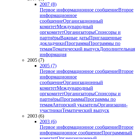
2007 (8)
Первое информационное сообщение
Второе
информационное
сообщение
Организационный
комитет
Международный
оргкомитет
Организаторы
Спонсоры и
партнёры
Важные даты
Приглашенные
докладчики
Программа
Программы по
темам
Тематический выпуск
Дополнительная
информация
2005 (7)
2005 (7)
Первое информационное сообщение
Второе
информационное
сообщение
Организационный
комитет
Международный
оргкомитет
Организаторы
Спонсоры и
партнёры
Программа
Программы по
темам
Авторский указатель
Организации-
участники
Тематический выпуск
2003 (6)
2003 (6)
Первое информационное сообщение
Второе
информационное сообщение
Программный
комитет
Организационный