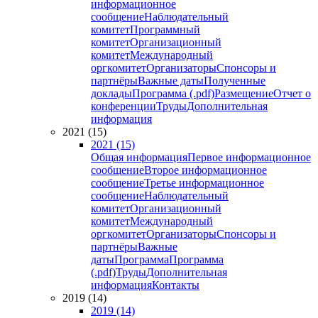
информационное
сообщение
Наблюдательный
комитет
Программный
комитет
Организационный
комитет
Международный
оргкомитет
Организаторы
Спонсоры и
партнёры
Важные даты
Полученные
доклады
Программа (.pdf)
Размещение
Отчет о
конференции
Труды
Дополнительная
информация
2021 (15)
2021 (15)
Общая информация
Первое информационное
сообщение
Второе информационное
сообщение
Третье информационное
сообщение
Наблюдательный
комитет
Организационный
комитет
Международный
оргкомитет
Организаторы
Спонсоры и
партнёры
Важные
даты
Программа
Программа
(.pdf)
Труды
Дополнительная
информация
Контакты
2019 (14)
2019 (14)