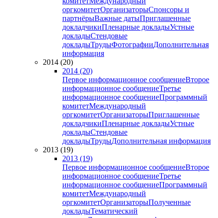
комитет
Международный
оргкомитет
Организаторы
Спонсоры и
партнёры
Важные даты
Приглашенные
докладчики
Пленарные доклады
Устные
доклады
Стендовые
доклады
Труды
Фотографии
Дополнительная
информация
2014 (20)
2014 (20)
Первое информационное сообщение
Второе
информационное сообщение
Третье
информационное сообщение
Программный
комитет
Международный
оргкомитет
Организаторы
Приглашенные
докладчики
Пленарные доклады
Устные
доклады
Стендовые
доклады
Труды
Дополнительная информация
2013 (19)
2013 (19)
Первое информационное сообщение
Второе
информационное сообщение
Третье
информационное сообщение
Программный
комитет
Международный
оргкомитет
Организаторы
Полученные
доклады
Тематический