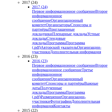
2017 (24)
2017 (24)
Первое информационное сообщение
Второе
информационное
сообщение
Организационный
комитет
Организаторы
Спонсоры и
партнёры
Приглашенные
докладчики
Пленарные доклады
Устные
доклады
Стендовые
доклады
Программа
Программа
(.pdf)
Авторский указатель
Организации-
участники
Дополнительная информация
2016 (23)
2016 (23)
Первое информационное сообщение
Второе
информационное сообщение
Третье
информационное
сообщение
Организационный
комитет
Спонсоры и партнёры
Важные
даты
Полученные
доклады
Программа
Программа
(.pdf)
Размещение
Организации-
участники
Фотографии
Дополнительная
информация
Контакты
2015 (22)