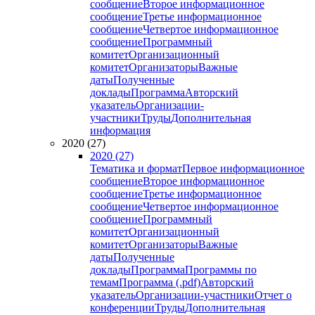
сообщение
Второе информационное
сообщение
Третье информационное
сообщение
Четвертое информационное
сообщение
Программный
комитет
Организационный
комитет
Организаторы
Важные
даты
Полученные
доклады
Программа
Авторский
указатель
Организации-
участники
Труды
Дополнительная
информация
2020 (27)
2020 (27)
Тематика и формат
Первое информационное
сообщение
Второе информационное
сообщение
Третье информационное
сообщение
Четвертое информационное
сообщение
Программный
комитет
Организационный
комитет
Организаторы
Важные
даты
Полученные
доклады
Программа
Программы по
темам
Программа (.pdf)
Авторский
указатель
Организации-участники
Отчет о
конференции
Труды
Дополнительная