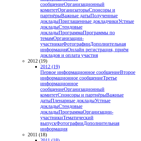
сообщение
Организационный
комитет
Организаторы
Спонсоры и
партнёры
Важные даты
Полученные
доклады
Приглашенные докладчики
Устные
доклады
Стендовые
доклады
Программа
Программы по
темам
Организации-
участники
Фотографии
Дополнительная
информация
Онлайн регистрация, приём
докладов и оплата участия
2012 (19)
2012 (19)
Первое информационное сообщение
Второе
информационное сообщение
Третье
информационное
сообщение
Организационный
комитет
Спонсоры и партнёры
Важные
даты
Пленарные доклады
Устные
доклады
Стендовые
доклады
Программа
Организации-
участники
Тематический
выпуск
Фотографии
Дополнительная
информация
2011 (18)
2011 (18)