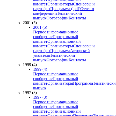
комитет
Организаторы
Спонсоры и
партнёры
Программа (.pdf)
Отчет о
конференции
Тематический
выпуск
Фотографии
Контакты
2001 (5)
2001 (5)
Первое информационное
сообщение
Программный
комитет
Организационный
комитет
Организаторы
Спонсоры и
партнёры
Программа
Авторский
указатель
Тематический
выпуск
Фотографии
Контакты
1999 (4)
1999 (4)
Первое информационное
сообщение
Программный
комитет
Организаторы
Программа
Тематически
выпуск
1997 (3)
1997 (3)
Первое информационное
сообщение
Программный
комитет
Организационный
комитет
Организаторы
Программа
Тематически