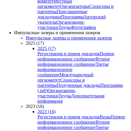
комитет
Местный
оргкомитет
Организаторы
Спонсоры и
партнёры
Приглашенные
докладчики
Программа
Авторский
указатель
Организации-
участники
Труды
Фотографии
Импульсные лазеры и применения лазеров
Импульсные лазеры и применения лазеров
2025 (17)
2025 (17)
Регистрация и прием докладов
Первое
информационное сообщение
Второе
информационное сообщение
Третье
информационное
сообщение
Международный
оргкомитет
Спонсоры и
партнёры
Полученные доклады
Программа
(.pdf)
Организации-
участники
Труды
Дополнительная
информация
2023 (16)
2023 (16)
Регистрация и прием докладов
Визы
Первое
информационное сообщение
Второе
информационное сообщение
Третье