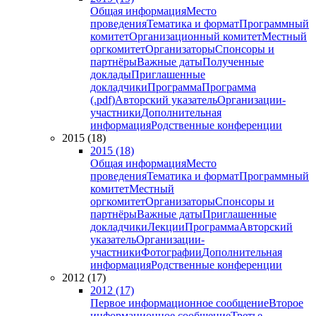
Общая информация
Место
проведения
Тематика и формат
Программный
комитет
Организационный комитет
Местный
оргкомитет
Организаторы
Спонсоры и
партнёры
Важные даты
Полученные
доклады
Приглашенные
докладчики
Программа
Программа
(.pdf)
Авторский указатель
Организации-
участники
Дополнительная
информация
Родственные конференции
2015 (18)
2015 (18)
Общая информация
Место
проведения
Тематика и формат
Программный
комитет
Местный
оргкомитет
Организаторы
Спонсоры и
партнёры
Важные даты
Приглашенные
докладчики
Лекции
Программа
Авторский
указатель
Организации-
участники
Фотографии
Дополнительная
информация
Родственные конференции
2012 (17)
2012 (17)
Первое информационное сообщение
Второе
информационное сообщение
Третье