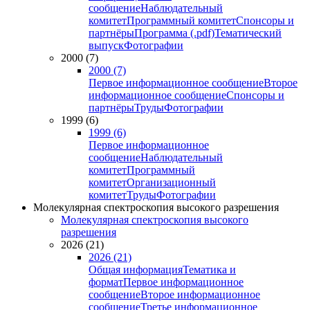
сообщение
Наблюдательный
комитет
Программный комитет
Спонсоры и
партнёры
Программа (.pdf)
Тематический
выпуск
Фотографии
2000 (7)
2000 (7)
Первое информационное сообщение
Второе
информационное сообщение
Спонсоры и
партнёры
Труды
Фотографии
1999 (6)
1999 (6)
Первое информационное
сообщение
Наблюдательный
комитет
Программный
комитет
Организационный
комитет
Труды
Фотографии
Молекулярная спектроскопия высокого разрешения
Молекулярная спектроскопия высокого
разрешения
2026 (21)
2026 (21)
Общая информация
Тематика и
формат
Первое информационное
сообщение
Второе информационное
сообщение
Третье информационное