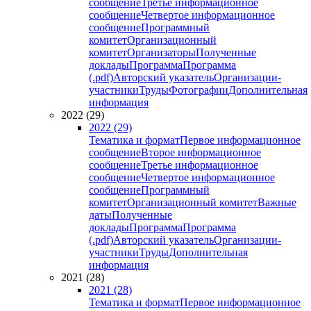
сообщение
Третье информационное
сообщение
Четвертое информационное
сообщение
Программный
комитет
Организационный
комитет
Организаторы
Полученные
доклады
Программа
Программа
(.pdf)
Авторский указатель
Организации-
участники
Труды
Фотографии
Дополнительная
информация
2022 (29)
2022 (29)
Тематика и формат
Первое информационное
сообщение
Второе информационное
сообщение
Третье информационное
сообщение
Четвертое информационное
сообщение
Программный
комитет
Организационный комитет
Важные
даты
Полученные
доклады
Программа
Программа
(.pdf)
Авторский указатель
Организации-
участники
Труды
Дополнительная
информация
2021 (28)
2021 (28)
Тематика и формат
Первое информационное