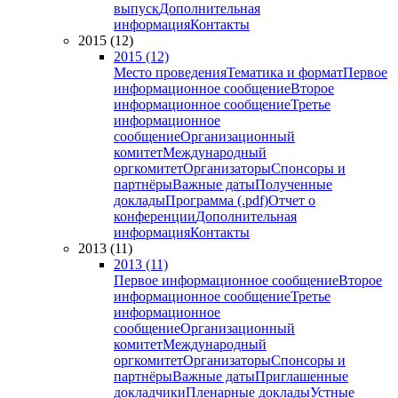
выпуск
Дополнительная
информация
Контакты
2015 (12)
2015 (12)
Место проведения
Тематика и формат
Первое
информационное сообщение
Второе
информационное сообщение
Третье
информационное
сообщение
Организационный
комитет
Международный
оргкомитет
Организаторы
Спонсоры и
партнёры
Важные даты
Полученные
доклады
Программа (.pdf)
Отчет о
конференции
Дополнительная
информация
Контакты
2013 (11)
2013 (11)
Первое информационное сообщение
Второе
информационное сообщение
Третье
информационное
сообщение
Организационный
комитет
Международный
оргкомитет
Организаторы
Спонсоры и
партнёры
Важные даты
Приглашенные
докладчики
Пленарные доклады
Устные