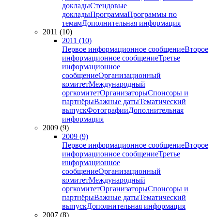
доклады
Стендовые
доклады
Программа
Программы по
темам
Дополнительная информация
2011 (10)
2011 (10)
Первое информационное сообщение
Второе
информационное сообщение
Третье
информационное
сообщение
Организационный
комитет
Международный
оргкомитет
Организаторы
Спонсоры и
партнёры
Важные даты
Тематический
выпуск
Фотографии
Дополнительная
информация
2009 (9)
2009 (9)
Первое информационное сообщение
Второе
информационное сообщение
Третье
информационное
сообщение
Организационный
комитет
Международный
оргкомитет
Организаторы
Спонсоры и
партнёры
Важные даты
Тематический
выпуск
Дополнительная информация
2007 (8)