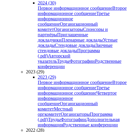
2024 (30)
Первое информационное сообщение
Второе
информационное сообщение
Третье
информационное
сообщение
Организационный
комитет
Организаторы
Спонсоры и
партнёры
Приглашенные
докладчики
Пленарные доклады
Устные
доклады
Стендовые доклады
Заочные
стендовые доклады
Программа
(.pdf)
Авторский
указатель
Труды
Фотографии
Родственные
конференции
2023 (29)
2023 (29)
Первое информационное сообщение
Второе
информационное сообщение
Третье
информационное сообщение
Четвертое
информационное
сообщение
Организационный
комитет
Местный
оргкомитет
Организаторы
Программа
(.pdf)
Труды
Фотографии
Дополнительная
информация
Родственные конференции
2022 (28)