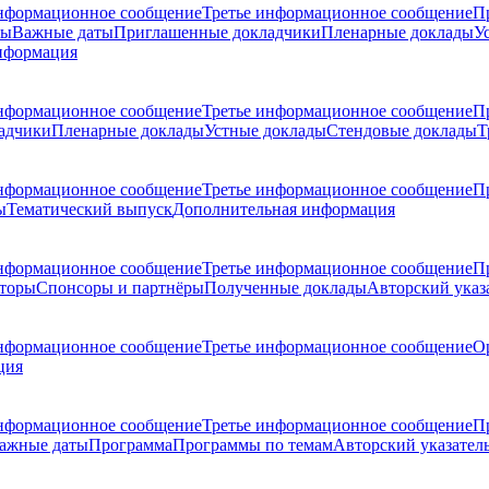
нформационное сообщение
Третье информационное сообщение
П
ры
Важные даты
Приглашенные докладчики
Пленарные доклады
У
нформация
нформационное сообщение
Третье информационное сообщение
П
адчики
Пленарные доклады
Устные доклады
Стендовые доклады
Т
нформационное сообщение
Третье информационное сообщение
П
ы
Тематический выпуск
Дополнительная информация
нформационное сообщение
Третье информационное сообщение
П
торы
Спонсоры и партнёры
Полученные доклады
Авторский указ
нформационное сообщение
Третье информационное сообщение
О
ция
нформационное сообщение
Третье информационное сообщение
П
ажные даты
Программа
Программы по темам
Авторский указател