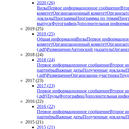
2020 (26)
Визы
Первое информационное сообщение
Вто
комитет
Организационный комитет
Организат
доклады
Программа
Программы по темам
Прогр
выпуск
Фотографии
Дополнительная информа
2019 (25)
2019 (25)
Общая информация
Визы
Первое информацион
комитет
Организационный комитет
Организат
(.pdf)
Размещение
Авторский указатель
Организ
2018 (24)
2018 (24)
Первое информационное сообщение
Второе и
партнёры
Важные даты
Полученные доклады
П
(.pdf)
Размещение
Организации-участники
Тру
2017 (23)
2017 (23)
Первое информационное сообщение
Второе и
(.pdf)
Труды
Фотографии
Дополнительная инфо
2016 (22)
2016 (22)
Первое информационное сообщение
Второе и
партнёры
Важные даты
Полученные доклады
П
2015 (21)
2015 (21)