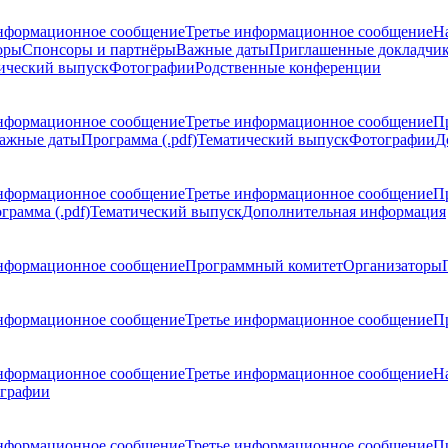
нформационное сообщение
Третье информационное сообщение
Н
оры
Спонсоры и партнёры
Важные даты
Приглашенные докладчи
ический выпуск
Фотографии
Родственные конференции
нформационное сообщение
Третье информационное сообщение
П
ажные даты
Программа (.pdf)
Тематический выпуск
Фотографии
Д
нформационное сообщение
Третье информационное сообщение
П
грамма (.pdf)
Тематический выпуск
Дополнительная информация
нформационное сообщение
Программный комитет
Организаторы
нформационное сообщение
Третье информационное сообщение
Пр
нформационное сообщение
Третье информационное сообщение
Н
графии
нформационное сообщение
Третье информационное сообщение
П