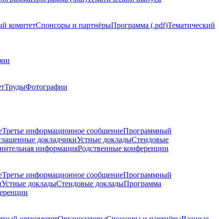
й комитет
Спонсоры и партнёры
Программа (.pdf)
Тематический
фии
ет
Труды
Фотографии
е
Третье информационное сообщение
Программный
глашенные докладчики
Устные доклады
Стендовые
нительная информация
Родственные конференции
е
Третье информационное сообщение
Программный
и
Устные доклады
Стендовые доклады
Программа
ференции
тный оргкомитет
Организаторы
Спонсоры и партнёры
Важные