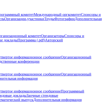
рограммный комитет
Международный оргкомитет
Спонсоры и
ель
Организации-участники
Труды
Фотографии
Дополнительная
рганизационный комитет
Организаторы
Спонсоры и
ые доклады
Программа (.pdf)
Авторский
етвертое информационное сообщение
Организационный
дственные конференции
етвертое информационное сообщение
Организационный
нительная информация
етвертое информационное сообщение
Программный
ндовые доклады
Заочные стендовые
ематический выпуск
Дополнительная информация