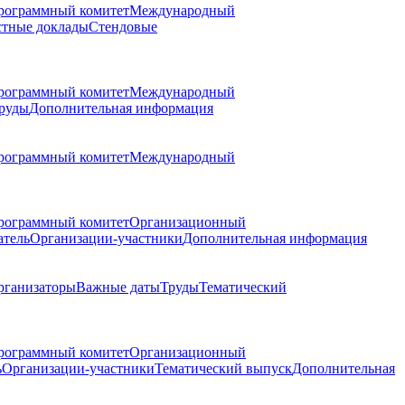
рограммный комитет
Международный
стные доклады
Стендовые
рограммный комитет
Международный
руды
Дополнительная информация
рограммный комитет
Международный
рограммный комитет
Организационный
атель
Организации-участники
Дополнительная информация
рганизаторы
Важные даты
Труды
Тематический
рограммный комитет
Организационный
ь
Организации-участники
Тематический выпуск
Дополнительная