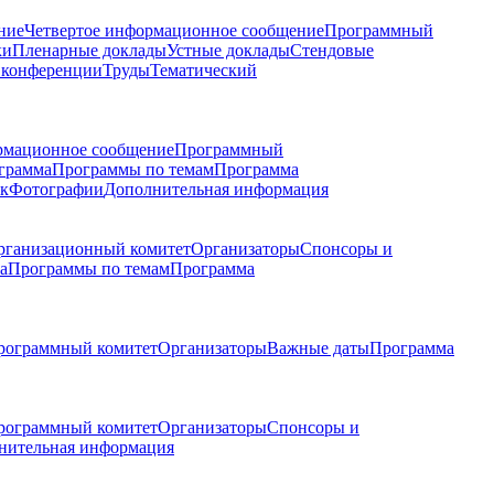
ние
Четвертое информационное сообщение
Программный
ки
Пленарные доклады
Устные доклады
Стендовые
 конференции
Труды
Тематический
рмационное сообщение
Программный
грамма
Программы по темам
Программа
к
Фотографии
Дополнительная информация
рганизационный комитет
Организаторы
Спонсоры и
а
Программы по темам
Программа
рограммный комитет
Организаторы
Важные даты
Программа
рограммный комитет
Организаторы
Спонсоры и
нительная информация