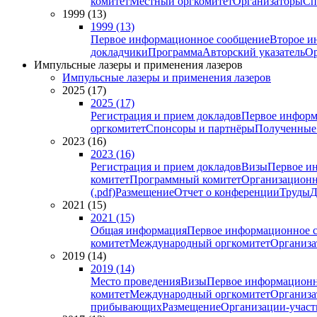
комитет
Местный оргкомитет
Организаторы
Сп
1999 (13)
1999 (13)
Первое информационное сообщение
Второе и
докладчики
Программа
Авторский указатель
Ор
Импульсные лазеры и применения лазеров
Импульсные лазеры и применения лазеров
2025 (17)
2025 (17)
Регистрация и прием докладов
Первое информ
оргкомитет
Спонсоры и партнёры
Полученные
2023 (16)
2023 (16)
Регистрация и прием докладов
Визы
Первое и
комитет
Программный комитет
Организационн
(.pdf)
Размещение
Отчет о конференции
Труды
Д
2021 (15)
2021 (15)
Общая информация
Первое информационное 
комитет
Международный оргкомитет
Организа
2019 (14)
2019 (14)
Место проведения
Визы
Первое информационн
комитет
Международный оргкомитет
Организа
прибывающих
Размещение
Организации-учас