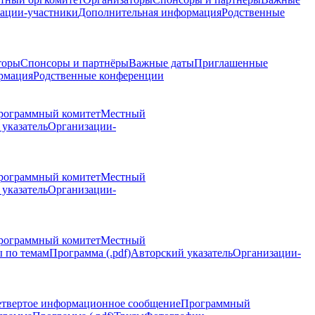
ации-участники
Дополнительная информация
Родственные
торы
Спонсоры и партнёры
Важные даты
Приглашенные
рмация
Родственные конференции
рограммный комитет
Местный
указатель
Организации-
рограммный комитет
Местный
указатель
Организации-
рограммный комитет
Местный
 по темам
Программа (.pdf)
Авторский указатель
Организации-
етвертое информационное сообщение
Программный