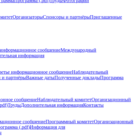
грамма
Программа (.pdf)
Труды
Фотографии
омитет
Организаторы
Спонсоры и партнёры
Приглашенные
 информационное сообщение
Международный
тельная информация
ретье информационное сообщение
Наблюдательный
 и партнёры
Важные даты
Полученные доклады
Программа
ионное сообщение
Наблюдательный комитет
Организационный
pdf)
Труды
Дополнительная информация
Контакты
мационное сообщение
Программный комитет
Организационный
ограмма (.pdf)
Информация для
ы