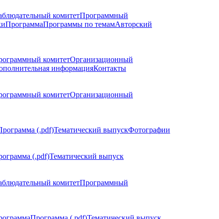
аблюдательный комитет
Программный
ки
Программа
Программы по темам
Авторский
рограммный комитет
Организационный
ополнительная информация
Контакты
рограммный комитет
Организационный
Программа (.pdf)
Тематический выпуск
Фотографии
ограмма (.pdf)
Тематический выпуск
аблюдательный комитет
Программный
рограмма
Программа (.pdf)
Тематический выпуск