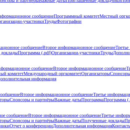
онсоры и партнёры
Важные даты
Приглашенные докладчики
Про
нформационное сообщение
Программный комитет
Местный оргк
ганизации-участники
Труды
Фотографии
ационное сообщение
Второе информационное сообщение
Третье
 доклады
Программа (.pdf)
Организации-участники
Труды
Дополни
нформационное сообщение
Второе информационное сообщение
Т
ый комитет
Международный оргкомитет
Организаторы
Спонсоры
ополнительная информация
сообщение
Второе информационное сообщение
Третье информац
торы
Спонсоры и партнёры
Важные даты
Программа
Программа (.
ое сообщение
Второе информационное сообщение
Третье инфор
торы
Спонсоры и партнёры
Важные даты
Полученные доклады
Пр
тники
Отчет о конференции
Дополнительная информация
Контакт