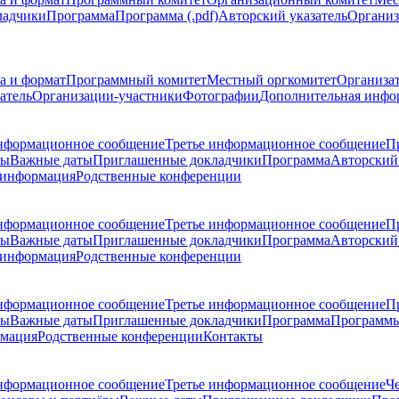
ладчики
Программа
Программа (.pdf)
Авторский указатель
Организ
а и формат
Программный комитет
Местный оргкомитет
Организа
атель
Организации-участники
Фотографии
Дополнительная инфо
нформационное сообщение
Третье информационное сообщение
П
ры
Важные даты
Приглашенные докладчики
Программа
Авторский 
 информация
Родственные конференции
нформационное сообщение
Третье информационное сообщение
П
ры
Важные даты
Приглашенные докладчики
Программа
Авторский 
 информация
Родственные конференции
нформационное сообщение
Третье информационное сообщение
П
ры
Важные даты
Приглашенные докладчики
Программа
Программы
рмация
Родственные конференции
Контакты
нформационное сообщение
Третье информационное сообщение
Ч