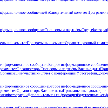
нформационное сообщение
Наблюдательный комитет
Программны
нформационное сообщение
Спонсоры и партнёры
Труды
Фотогра
ельный комитет
Программный комитет
Организационный комит
 информационное сообщение
Второе информационное сообщени
ргкомитет
Организаторы
Спонсоры и партнёры
Важные даты
При
Организации-участники
Отчет о конференции
Фотографии
Допол
 информационное сообщение
Второе информационное сообщени
ргкомитет
Организаторы
Важные даты
Приглашенные докладчик
ники
Фотографии
Дополнительная информация
Родственные кон
а и формат
Программный комитет
Организационный комитет
Мес