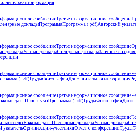
олнительная информация
нформационное сообщение
Третье информационное сообщение
П
ленарные доклады
Программа
Программа (.pdf)
Авторский указат
нформационное сообщение
Третье информационное сообщение
О
ые доклады
Устные доклады
Стендовые доклады
Заочные стендов
ференции
нформационное сообщение
Третье информационное сообщение
Ч
ограмма (.pdf)
Труды
Фотографии
Дополнительная информация
Ро
нформационное сообщение
Третье информационное сообщение
Ч
ажные даты
Программа
Программа (.pdf)
Труды
Фотографии
Допол
нформационное сообщение
Третье информационное сообщение
Ч
и партнёры
Важные даты
Пленарные доклады
Устные доклады
Сте
 указатель
Организации-участники
Отчет о конференции
Труды
Т