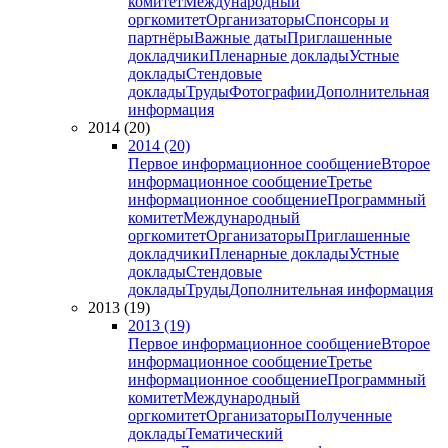
комитет
Международный
оргкомитет
Организаторы
Спонсоры и
партнёры
Важные даты
Приглашенные
докладчики
Пленарные доклады
Устные
доклады
Стендовые
доклады
Труды
Фотографии
Дополнительная
информация
2014 (20)
2014 (20)
Первое информационное сообщение
Второе
информационное сообщение
Третье
информационное сообщение
Программный
комитет
Международный
оргкомитет
Организаторы
Приглашенные
докладчики
Пленарные доклады
Устные
доклады
Стендовые
доклады
Труды
Дополнительная информация
2013 (19)
2013 (19)
Первое информационное сообщение
Второе
информационное сообщение
Третье
информационное сообщение
Программный
комитет
Международный
оргкомитет
Организаторы
Полученные
доклады
Тематический