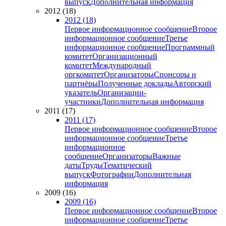
выпуск
Дополнительная информация
2012 (18)
2012 (18)
Первое информационное сообщение
Второе
информационное сообщение
Третье
информационное сообщение
Программный
комитет
Организационный
комитет
Международный
оргкомитет
Организаторы
Спонсоры и
партнёры
Полученные доклады
Авторский
указатель
Организации-
участники
Дополнительная информация
2011 (17)
2011 (17)
Первое информационное сообщение
Второе
информационное сообщение
Третье
информационное
сообщение
Организаторы
Важные
даты
Труды
Тематический
выпуск
Фотографии
Дополнительная
информация
2009 (16)
2009 (16)
Первое информационное сообщение
Второе
информационное сообщение
Третье