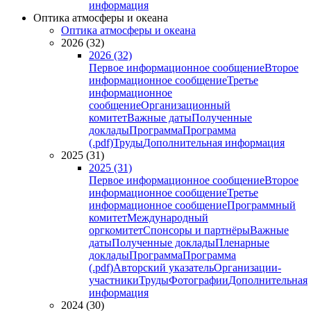
информация
Оптика атмосферы и океана
Оптика атмосферы и океана
2026 (32)
2026 (32)
Первое информационное сообщение
Второе
информационное сообщение
Третье
информационное
сообщение
Организационный
комитет
Важные даты
Полученные
доклады
Программа
Программа
(.pdf)
Труды
Дополнительная информация
2025 (31)
2025 (31)
Первое информационное сообщение
Второе
информационное сообщение
Третье
информационное сообщение
Программный
комитет
Международный
оргкомитет
Спонсоры и партнёры
Важные
даты
Полученные доклады
Пленарные
доклады
Программа
Программа
(.pdf)
Авторский указатель
Организации-
участники
Труды
Фотографии
Дополнительная
информация
2024 (30)