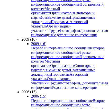
информационное сообщение
Программный
комитет
Местный
оргкомитет
Организаторы
Спонсоры и
партнёры
Важные даты
Приглашенные
докладчики
Программа
Авторский
указатель
Организации-
участники
Труды
Фотографии
Дополнительная
информация
Родственные конференции
2009 (16)
2009 (16)
Первое информационное сообщение
Второе
информационное сообщение
Третье
информационное сообщение
Программный
комитет
Местный
оргкомитет
Организаторы
Спонсоры и
партнёры
Важные даты
Приглашенные
докладчики
Программа
Авторский
указатель
Организации-
участники
Труды
Фотографии
Дополнительная
информация
Родственные конференции
2006 (15)
2006 (15)
Первое информационное сообщение
Второе
информационное сообщение
Третье