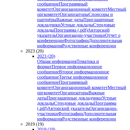
сообщение
Программный
комитет
Организационный комитет
Местный
оргкомитет
Организаторы
Спонсоры и
партнёры
Важные даты
Приглашенные
докладчики
Устные доклады
Стендовые
доклады
Программа (.pdf)
Авторский
указатель
Организации-участники
Отчет о
конференции
Фотографии
Дополнительная
информация
Родственные конференции
2023 (20)
2023 (20)
Общая информация
Тематика и
формат
Первое информационное
сообщение
Второе информационное
сообщение
Третье информационное
сообщение
Программный
комитет
Организационный комитет
Местный
оргкомитет
Организаторы
Важные
даты
Приглашенные докладчики
Устные
доклады
Стендовые доклады
Программа
(.pdf)
Авторский указатель
Организации-
участники
Фотографии
Дополнительная
информация
Родственные конференции
2019 (19)
2019 (19)