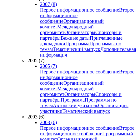
2007 (8)
Первое информационное сообщение
Второе
информационное
сообщение
Организационный
комитет
Международный
оргкомитет
Организаторы
Спонсоры и
партнёры
Важные даты
Приглашенные
докладчики
Программа
Программы по
темам
Тематический выпуск
Дополнительная
информация
2005 (7)
2005 (7)
Первое информационное сообщение
Второе
информационное
сообщение
Организационный
комитет
Международный
оргкомитет
Организаторы
Спонсоры и
партнёры
Программа
Программы по
темам
Авторский указатель
Организации-
участники
Тематический выпуск
2003 (6)
2003 (6)
Первое информационное сообщение
Второе
информационное сообщение
Программный
комитет
Организационный