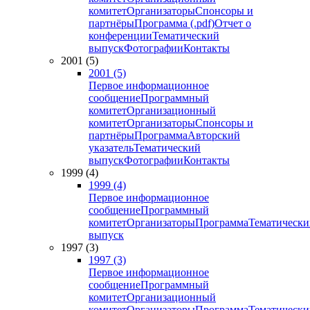
комитет
Организаторы
Спонсоры и
партнёры
Программа (.pdf)
Отчет о
конференции
Тематический
выпуск
Фотографии
Контакты
2001 (5)
2001 (5)
Первое информационное
сообщение
Программный
комитет
Организационный
комитет
Организаторы
Спонсоры и
партнёры
Программа
Авторский
указатель
Тематический
выпуск
Фотографии
Контакты
1999 (4)
1999 (4)
Первое информационное
сообщение
Программный
комитет
Организаторы
Программа
Тематически
выпуск
1997 (3)
1997 (3)
Первое информационное
сообщение
Программный
комитет
Организационный
комитет
Организаторы
Программа
Тематически