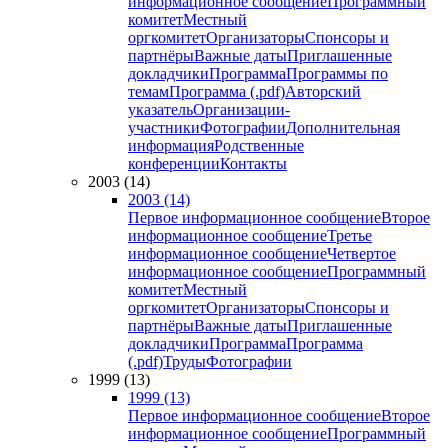
информационное сообщение
Программный
комитет
Местный
оргкомитет
Организаторы
Спонсоры и
партнёры
Важные даты
Приглашенные
докладчики
Программа
Программы по
темам
Программа (.pdf)
Авторский
указатель
Организации-
участники
Фотографии
Дополнительная
информация
Родственные
конференции
Контакты
2003 (14)
2003 (14)
Первое информационное сообщение
Второе
информационное сообщение
Третье
информационное сообщение
Четвертое
информационное сообщение
Программный
комитет
Местный
оргкомитет
Организаторы
Спонсоры и
партнёры
Важные даты
Приглашенные
докладчики
Программа
Программа
(.pdf)
Труды
Фотографии
1999 (13)
1999 (13)
Первое информационное сообщение
Второе
информационное сообщение
Программный