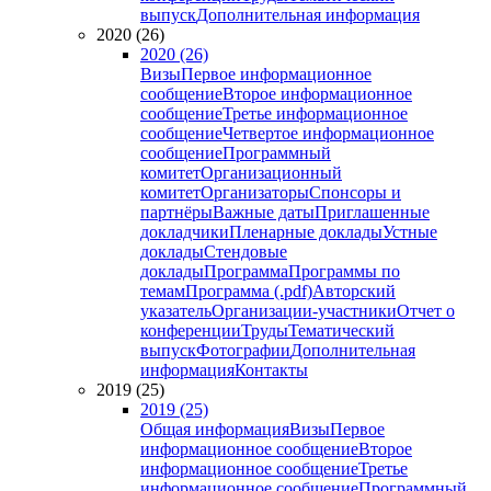
выпуск
Дополнительная информация
2020 (26)
2020 (26)
Визы
Первое информационное
сообщение
Второе информационное
сообщение
Третье информационное
сообщение
Четвертое информационное
сообщение
Программный
комитет
Организационный
комитет
Организаторы
Спонсоры и
партнёры
Важные даты
Приглашенные
докладчики
Пленарные доклады
Устные
доклады
Стендовые
доклады
Программа
Программы по
темам
Программа (.pdf)
Авторский
указатель
Организации-участники
Отчет о
конференции
Труды
Тематический
выпуск
Фотографии
Дополнительная
информация
Контакты
2019 (25)
2019 (25)
Общая информация
Визы
Первое
информационное сообщение
Второе
информационное сообщение
Третье
информационное сообщение
Программный