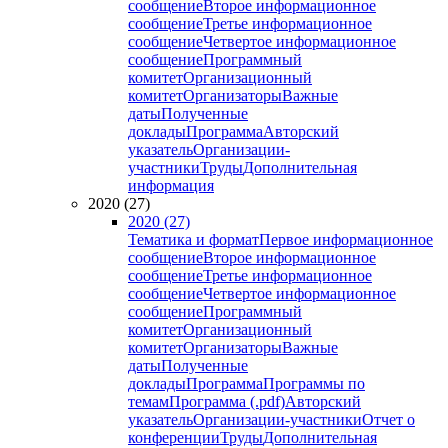
сообщение
Второе информационное
сообщение
Третье информационное
сообщение
Четвертое информационное
сообщение
Программный
комитет
Организационный
комитет
Организаторы
Важные
даты
Полученные
доклады
Программа
Авторский
указатель
Организации-
участники
Труды
Дополнительная
информация
2020 (27)
2020 (27)
Тематика и формат
Первое информационное
сообщение
Второе информационное
сообщение
Третье информационное
сообщение
Четвертое информационное
сообщение
Программный
комитет
Организационный
комитет
Организаторы
Важные
даты
Полученные
доклады
Программа
Программы по
темам
Программа (.pdf)
Авторский
указатель
Организации-участники
Отчет о
конференции
Труды
Дополнительная