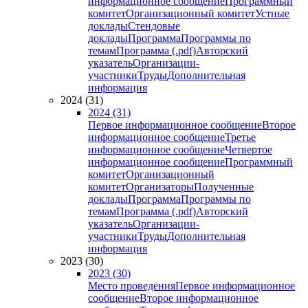
информационное сообщение
Программный
комитет
Организационный комитет
Устные
доклады
Стендовые
доклады
Программа
Программы по
темам
Программа (.pdf)
Авторский
указатель
Организации-
участники
Труды
Дополнительная
информация
2024 (31)
2024 (31)
Первое информационное сообщение
Второе
информационное сообщение
Третье
информационное сообщение
Четвертое
информационное сообщение
Программный
комитет
Организационный
комитет
Организаторы
Полученные
доклады
Программа
Программы по
темам
Программа (.pdf)
Авторский
указатель
Организации-
участники
Труды
Дополнительная
информация
2023 (30)
2023 (30)
Место проведения
Первое информационное
сообщение
Второе информационное