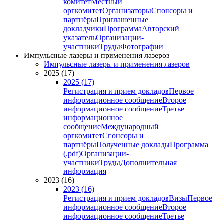
комитет
Местный
оргкомитет
Организаторы
Спонсоры и
партнёры
Приглашенные
докладчики
Программа
Авторский
указатель
Организации-
участники
Труды
Фотографии
Импульсные лазеры и применения лазеров
Импульсные лазеры и применения лазеров
2025 (17)
2025 (17)
Регистрация и прием докладов
Первое
информационное сообщение
Второе
информационное сообщение
Третье
информационное
сообщение
Международный
оргкомитет
Спонсоры и
партнёры
Полученные доклады
Программа
(.pdf)
Организации-
участники
Труды
Дополнительная
информация
2023 (16)
2023 (16)
Регистрация и прием докладов
Визы
Первое
информационное сообщение
Второе
информационное сообщение
Третье