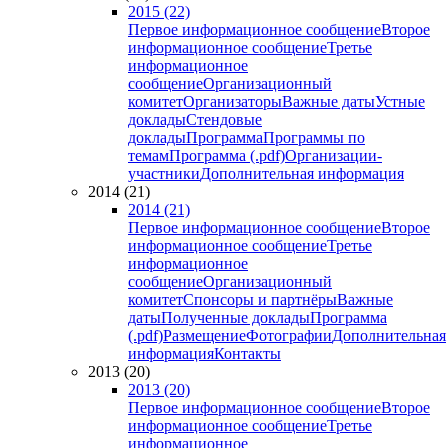
2015 (22)
Первое информационное сообщение
Второе
информационное сообщение
Третье
информационное
сообщение
Организационный
комитет
Организаторы
Важные даты
Устные
доклады
Стендовые
доклады
Программа
Программы по
темам
Программа (.pdf)
Организации-
участники
Дополнительная информация
2014 (21)
2014 (21)
Первое информационное сообщение
Второе
информационное сообщение
Третье
информационное
сообщение
Организационный
комитет
Спонсоры и партнёры
Важные
даты
Полученные доклады
Программа
(.pdf)
Размещение
Фотографии
Дополнительная
информация
Контакты
2013 (20)
2013 (20)
Первое информационное сообщение
Второе
информационное сообщение
Третье
информационное