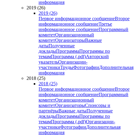
информация
2019 (26)
2019 (26)
Первое информационное сообщение
Второе
информационное сообщение
Третье
информационное сообщение
Программный
комитет
Организационный
комитет
Организаторы
Важные
даты
Полученные
доклады
Программа
Программы по
темам
Программа (.pdf)
Авторский
указатель
Организации-
участники
Труды
Фотографии
Дополнительная
информация
2018 (25)
2018 (25)
Первое информационное сообщение
Второе
информационное сообщение
Программный
комитет
Организационный
комитет
Организаторы
Спонсоры и
партнёры
Важные даты
Полученные
доклады
Программа
Программы по
темам
Программа (.pdf)
Организации-
участники
Фотографии
Дополнительная
информация