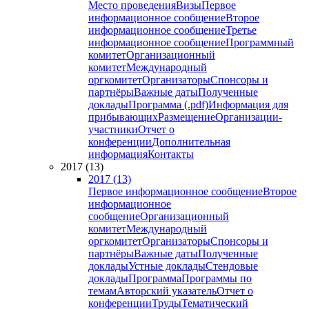
Место проведения
Визы
Первое
информационное сообщение
Второе
информационное сообщение
Третье
информационное сообщение
Программный
комитет
Организационный
комитет
Международный
оргкомитет
Организаторы
Спонсоры и
партнёры
Важные даты
Полученные
доклады
Программа (.pdf)
Информация для
прибывающих
Размещение
Организации-
участники
Отчет о
конференции
Дополнительная
информация
Контакты
2017 (13)
2017 (13)
Первое информационное сообщение
Второе
информационное
сообщение
Организационный
комитет
Международный
оргкомитет
Организаторы
Спонсоры и
партнёры
Важные даты
Полученные
доклады
Устные доклады
Стендовые
доклады
Программа
Программы по
темам
Авторский указатель
Отчет о
конференции
Труды
Тематический