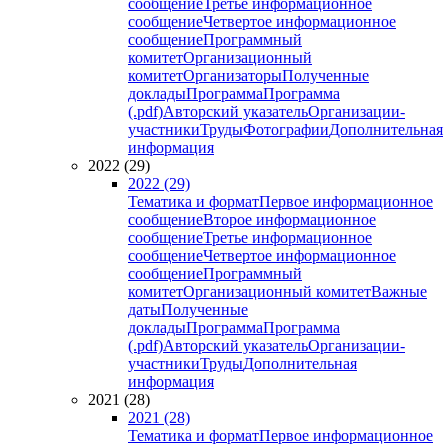
сообщение
Третье информационное
сообщение
Четвертое информационное
сообщение
Программный
комитет
Организационный
комитет
Организаторы
Полученные
доклады
Программа
Программа
(.pdf)
Авторский указатель
Организации-
участники
Труды
Фотографии
Дополнительная
информация
2022 (29)
2022 (29)
Тематика и формат
Первое информационное
сообщение
Второе информационное
сообщение
Третье информационное
сообщение
Четвертое информационное
сообщение
Программный
комитет
Организационный комитет
Важные
даты
Полученные
доклады
Программа
Программа
(.pdf)
Авторский указатель
Организации-
участники
Труды
Дополнительная
информация
2021 (28)
2021 (28)
Тематика и формат
Первое информационное