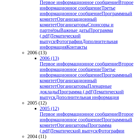
Первое информационное сообщение
Второе
информационное сообщение
Третье
информационное сообщение
Программный
комитет
Организационный
комитет
Организаторы
Спонсоры и
партнёры
Важные даты
Программа
(.pdf)
Тематический
выпуск
Фотографии
Дополнительная
информация
Контакты
2006 (13)
2006 (13)
Первое информационное сообщение
Второе
информационное сообщение
Третье
информационное сообщение
Программный
комитет
Организационный
комитет
Организаторы
Пленарные
доклады
Программа (.pdf)
Тематический
выпуск
Дополнительная информация
2005 (12)
2005 (12)
Первое информационное сообщение
Второе
информационное сообщение
Программный
комитет
Организаторы
Программа
(.pdf)
Тематический выпуск
Фотографии
2004 (11)