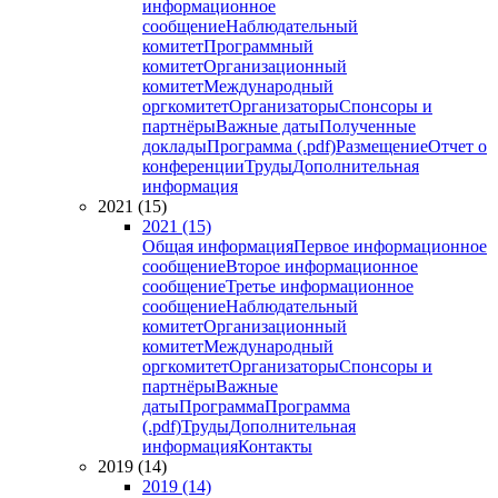
информационное
сообщение
Наблюдательный
комитет
Программный
комитет
Организационный
комитет
Международный
оргкомитет
Организаторы
Спонсоры и
партнёры
Важные даты
Полученные
доклады
Программа (.pdf)
Размещение
Отчет о
конференции
Труды
Дополнительная
информация
2021 (15)
2021 (15)
Общая информация
Первое информационное
сообщение
Второе информационное
сообщение
Третье информационное
сообщение
Наблюдательный
комитет
Организационный
комитет
Международный
оргкомитет
Организаторы
Спонсоры и
партнёры
Важные
даты
Программа
Программа
(.pdf)
Труды
Дополнительная
информация
Контакты
2019 (14)
2019 (14)