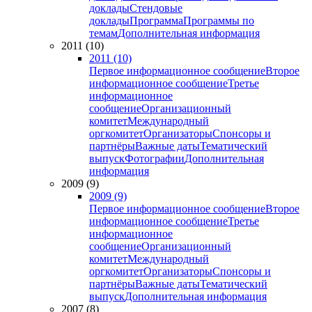
доклады
Стендовые
доклады
Программа
Программы по
темам
Дополнительная информация
2011 (10)
2011 (10)
Первое информационное сообщение
Второе
информационное сообщение
Третье
информационное
сообщение
Организационный
комитет
Международный
оргкомитет
Организаторы
Спонсоры и
партнёры
Важные даты
Тематический
выпуск
Фотографии
Дополнительная
информация
2009 (9)
2009 (9)
Первое информационное сообщение
Второе
информационное сообщение
Третье
информационное
сообщение
Организационный
комитет
Международный
оргкомитет
Организаторы
Спонсоры и
партнёры
Важные даты
Тематический
выпуск
Дополнительная информация
2007 (8)