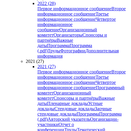
2022 (28)
Первое информационное сообщение
Второе
информационное сообщение
Третье
информационное сообщение
Четвертое
информационное
сообщение
Организационный
комитет
Организаторы
Спонсоры и
партнёры
Важные
даты
Программа
Программа
(.pdf)
Труды
Фотографии
Дополнительная
информация
2021 (27)
2021 (27)
Первое информационное сообщение
Второе
информационное сообщение
Третье
информационное сообщение
Четвертое
информационное сообщение
Программный
комитет
Организационный
комитет
Спонсоры и партнёры
Важные
даты
Пленарные доклады
Устные
доклады
Стендовые доклады
Заочные
стендовые доклады
Программа
Программа
(.pdf)
Авторский указатель
Организации-
участники
Отчет о
конференции
Труды
Тематический