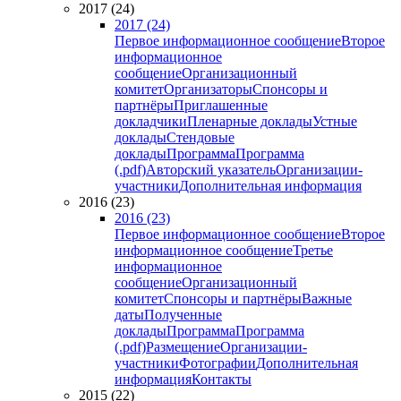
2017 (24)
2017 (24)
Первое информационное сообщение
Второе
информационное
сообщение
Организационный
комитет
Организаторы
Спонсоры и
партнёры
Приглашенные
докладчики
Пленарные доклады
Устные
доклады
Стендовые
доклады
Программа
Программа
(.pdf)
Авторский указатель
Организации-
участники
Дополнительная информация
2016 (23)
2016 (23)
Первое информационное сообщение
Второе
информационное сообщение
Третье
информационное
сообщение
Организационный
комитет
Спонсоры и партнёры
Важные
даты
Полученные
доклады
Программа
Программа
(.pdf)
Размещение
Организации-
участники
Фотографии
Дополнительная
информация
Контакты
2015 (22)