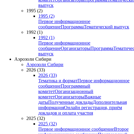
выпуск
1995 (2)
1995 (2)
Первое информационное
сообщение
Программа
Тематический выпуск
1992 (1)
1992 (1)
Первое информационное
сообщение
Организаторы
Программа
Тематиче
выпуск
Аэрозоли Сибири
Аэрозоли Сибири
2026 (33)
2026 (33)
Тематика и формат
Первое информационное
сообщение
Программный
комитет
Организационный
комитет
Организаторы
Важные
даты
Полученные доклады
Дополнительная
информация
Онлайн регистрация, приём
докладов и оплата участия
2025 (32)
2025 (32)
Первое информационное сообщение
Второе