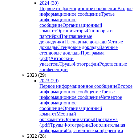
2024 (30)
Первое информационное сообщение
Второе
информационное сообщение
Третье
информационное
сообщение
Организационный
комитет
Организаторы
Спонсоры и
партнёры
Приглашенные
докладчики
Пленарные доклады
Устные
доклады
Стендовые доклады
Заочные
стендовые доклады
Программа
(.pdf)
Авторский
указатель
Труды
Фотографии
Родственные
конференции
2023 (29)
2023 (29)
Первое информационное сообщение
Второе
информационное сообщение
Третье
информационное сообщение
Четвертое
информационное
сообщение
Организационный
комитет
Местный
оргкомитет
Организаторы
Программа
(.pdf)
Труды
Фотографии
Дополнительная
информация
Родственные конференции
2022 (28)