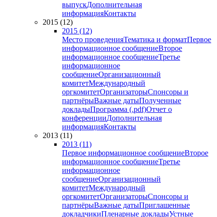
выпуск
Дополнительная
информация
Контакты
2015 (12)
2015 (12)
Место проведения
Тематика и формат
Первое
информационное сообщение
Второе
информационное сообщение
Третье
информационное
сообщение
Организационный
комитет
Международный
оргкомитет
Организаторы
Спонсоры и
партнёры
Важные даты
Полученные
доклады
Программа (.pdf)
Отчет о
конференции
Дополнительная
информация
Контакты
2013 (11)
2013 (11)
Первое информационное сообщение
Второе
информационное сообщение
Третье
информационное
сообщение
Организационный
комитет
Международный
оргкомитет
Организаторы
Спонсоры и
партнёры
Важные даты
Приглашенные
докладчики
Пленарные доклады
Устные