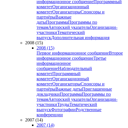
информационное сообщение
Программный
комитет
Организационный
комитет
Организаторы
Спонсоры и
партнёры
Важные
даты
Программа
Программы по
темам
Авторский указатель
Организации-
участники
Тематический
выпуск
Дополнительная информация
2008 (15)
2008 (15)
Первое информационное сообщение
Второе
информационное сообщение
Третье
информационное
сообщение
Наблюдательный
комитет
Программный
комитет
Организационный
комитет
Организаторы
Спонсоры и
партнёры
Важные даты
Приглашенные
докладчики
Программа
Программы по
темам
Авторский указатель
Организации-
участники
Труды
Тематический
выпуск
Фотографии
Родственные
конференции
2007 (14)
2007 (14)