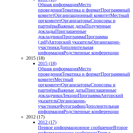
Общая информация
Место
проведения
Тематика и формат
Программный
комитет
Организационный комитет
Местный
оргкомитет
Организаторы
Спонсоры и
партнёры
Важные даты
Полученные
доклады
Приглашенные
докладчики
Программа
Программа
(.pdf)
Авторский указатель
Организации-
участники
Дополнительная
информация
Родственные конференции
2015 (18)
2015 (18)
Общая информация
Место
проведения
Тематика и формат
Программный
комитет
Местный
оргкомитет
Организаторы
Спонсоры и
партнёры
Важные даты
Приглашенные
докладчики
Лекции
Программа
Авторский
указатель
Организации-
участники
Фотографии
Дополнительная
информация
Родственные конференции
2012 (17)
2012 (17)
Первое информационное сообщение
Второе
информационное сообщение
Третье