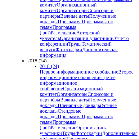
комитет
Организационный
комитет
Организаторы
Спонсоры и
партнёры
Важные даты
Полученные
доклады
Программа
Программы по
темам
Программа
(.pdf)
Размещение
Авторский
указатель
Организации-участники
Отчет о
конференции
Труды
Тематический
выпуск
Фотографии
Дополнительная
информация
2018 (24)
2018 (24)
Первое информационное сообщение
Второе
информационное сообщение
Третье
информационное
сообщение
Организационный
комитет
Организаторы
Спонсоры и
партнёры
Важные даты
Полученные
доклады
Пленарные доклады
Устные
доклады
Стендовые
доклады
Программа
Программы по
темам
Программа
(.pdf)
Размещение
Организации-
участники
Труды
Фотографии
Дополнительная
информация
Контакты