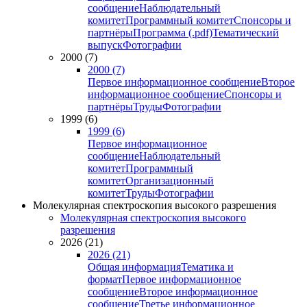
сообщение
Наблюдательный
комитет
Программный комитет
Спонсоры и
партнёры
Программа (.pdf)
Тематический
выпуск
Фотографии
2000 (7)
2000 (7)
Первое информационное сообщение
Второе
информационное сообщение
Спонсоры и
партнёры
Труды
Фотографии
1999 (6)
1999 (6)
Первое информационное
сообщение
Наблюдательный
комитет
Программный
комитет
Организационный
комитет
Труды
Фотографии
Молекулярная спектроскопия высокого разрешения
Молекулярная спектроскопия высокого
разрешения
2026 (21)
2026 (21)
Общая информация
Тематика и
формат
Первое информационное
сообщение
Второе информационное
сообщение
Третье информационное