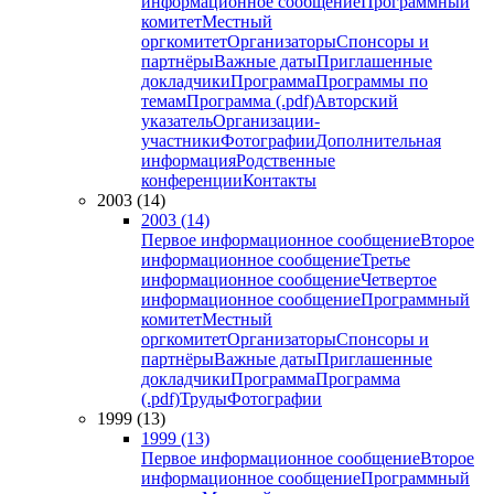
информационное сообщение
Программный
комитет
Местный
оргкомитет
Организаторы
Спонсоры и
партнёры
Важные даты
Приглашенные
докладчики
Программа
Программы по
темам
Программа (.pdf)
Авторский
указатель
Организации-
участники
Фотографии
Дополнительная
информация
Родственные
конференции
Контакты
2003 (14)
2003 (14)
Первое информационное сообщение
Второе
информационное сообщение
Третье
информационное сообщение
Четвертое
информационное сообщение
Программный
комитет
Местный
оргкомитет
Организаторы
Спонсоры и
партнёры
Важные даты
Приглашенные
докладчики
Программа
Программа
(.pdf)
Труды
Фотографии
1999 (13)
1999 (13)
Первое информационное сообщение
Второе
информационное сообщение
Программный