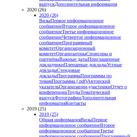
выпуск
Дополнительная информация
2020 (26)
2020 (26)
Визы
Первое информационное
сообщение
Второе информационное
сообщение
Третье информационное
сообщение
Четвертое информационное
сообщение
Программный
комитет
Организационный
комитет
Организаторы
Спонсоры и
партнёры
Важные даты
Приглашенные
докладчики
Пленарные доклады
Устные
доклады
Стендовые
доклады
Программа
Программы по
темам
Программа (.pdf)
Авторский
указатель
Организации-участники
Отчет о
конференции
Труды
Тематический
выпуск
Фотографии
Дополнительная
информация
Контакты
2019 (25)
2019 (25)
Общая информация
Визы
Первое
информационное сообщение
Второе
информационное сообщение
Третье
информационное сообщение
Программный