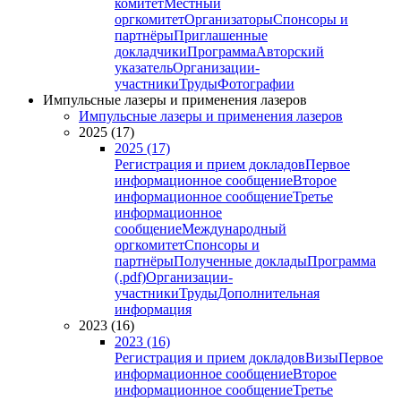
комитет
Местный
оргкомитет
Организаторы
Спонсоры и
партнёры
Приглашенные
докладчики
Программа
Авторский
указатель
Организации-
участники
Труды
Фотографии
Импульсные лазеры и применения лазеров
Импульсные лазеры и применения лазеров
2025 (17)
2025 (17)
Регистрация и прием докладов
Первое
информационное сообщение
Второе
информационное сообщение
Третье
информационное
сообщение
Международный
оргкомитет
Спонсоры и
партнёры
Полученные доклады
Программа
(.pdf)
Организации-
участники
Труды
Дополнительная
информация
2023 (16)
2023 (16)
Регистрация и прием докладов
Визы
Первое
информационное сообщение
Второе
информационное сообщение
Третье