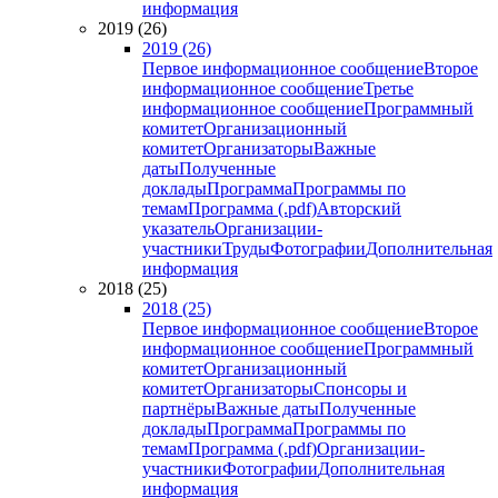
информация
2019 (26)
2019 (26)
Первое информационное сообщение
Второе
информационное сообщение
Третье
информационное сообщение
Программный
комитет
Организационный
комитет
Организаторы
Важные
даты
Полученные
доклады
Программа
Программы по
темам
Программа (.pdf)
Авторский
указатель
Организации-
участники
Труды
Фотографии
Дополнительная
информация
2018 (25)
2018 (25)
Первое информационное сообщение
Второе
информационное сообщение
Программный
комитет
Организационный
комитет
Организаторы
Спонсоры и
партнёры
Важные даты
Полученные
доклады
Программа
Программы по
темам
Программа (.pdf)
Организации-
участники
Фотографии
Дополнительная
информация