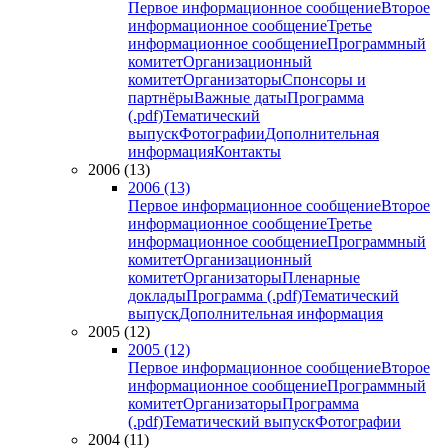
Первое информационное сообщение
Второе
информационное сообщение
Третье
информационное сообщение
Программный
комитет
Организационный
комитет
Организаторы
Спонсоры и
партнёры
Важные даты
Программа
(.pdf)
Тематический
выпуск
Фотографии
Дополнительная
информация
Контакты
2006 (13)
2006 (13)
Первое информационное сообщение
Второе
информационное сообщение
Третье
информационное сообщение
Программный
комитет
Организационный
комитет
Организаторы
Пленарные
доклады
Программа (.pdf)
Тематический
выпуск
Дополнительная информация
2005 (12)
2005 (12)
Первое информационное сообщение
Второе
информационное сообщение
Программный
комитет
Организаторы
Программа
(.pdf)
Тематический выпуск
Фотографии
2004 (11)