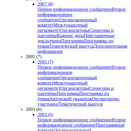
2007 (8)
Первое информационное сообщение
Второе
информационное
сообщение
Организационный
комитет
Международный
оргкомитет
Организаторы
Спонсоры и
партнёры
Важные даты
Приглашенные
докладчики
Программа
Программы по
темам
Тематический выпуск
Дополнительная
информация
2005 (7)
2005 (7)
Первое информационное сообщение
Второе
информационное
сообщение
Организационный
комитет
Международный
оргкомитет
Организаторы
Спонсоры и
партнёры
Программа
Программы по
темам
Авторский указатель
Организации-
участники
Тематический выпуск
2003 (6)
2003 (6)
Первое информационное сообщение
Второе
информационное сообщение
Программный
комитет
Организационный