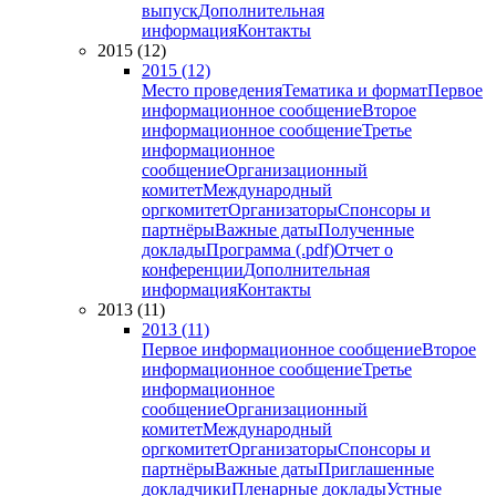
выпуск
Дополнительная
информация
Контакты
2015 (12)
2015 (12)
Место проведения
Тематика и формат
Первое
информационное сообщение
Второе
информационное сообщение
Третье
информационное
сообщение
Организационный
комитет
Международный
оргкомитет
Организаторы
Спонсоры и
партнёры
Важные даты
Полученные
доклады
Программа (.pdf)
Отчет о
конференции
Дополнительная
информация
Контакты
2013 (11)
2013 (11)
Первое информационное сообщение
Второе
информационное сообщение
Третье
информационное
сообщение
Организационный
комитет
Международный
оргкомитет
Организаторы
Спонсоры и
партнёры
Важные даты
Приглашенные
докладчики
Пленарные доклады
Устные