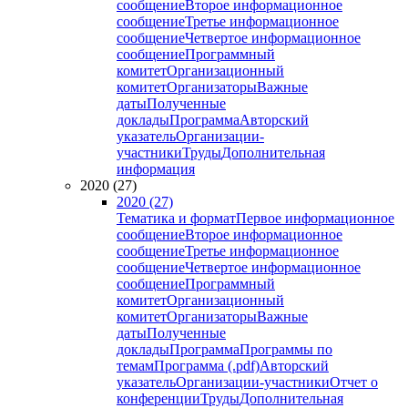
сообщение
Второе информационное
сообщение
Третье информационное
сообщение
Четвертое информационное
сообщение
Программный
комитет
Организационный
комитет
Организаторы
Важные
даты
Полученные
доклады
Программа
Авторский
указатель
Организации-
участники
Труды
Дополнительная
информация
2020 (27)
2020 (27)
Тематика и формат
Первое информационное
сообщение
Второе информационное
сообщение
Третье информационное
сообщение
Четвертое информационное
сообщение
Программный
комитет
Организационный
комитет
Организаторы
Важные
даты
Полученные
доклады
Программа
Программы по
темам
Программа (.pdf)
Авторский
указатель
Организации-участники
Отчет о
конференции
Труды
Дополнительная