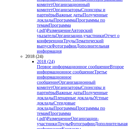
комитет
Организационный
комитет
Организаторы
Спонсоры и
партнёры
Важные даты
Полученные
доклады
Программа
Программы по
темам
Программа
(.pdf)
Размещение
Авторский
указатель
Организации-участники
Отчет о
конференции
Труды
Тематический
выпуск
Фотографии
Дополнительная
информация
2018 (24)
2018 (24)
Первое информационное сообщение
Второе
информационное сообщение
Третье
информационное
сообщение
Организационный
комитет
Организаторы
Спонсоры и
партнёры
Важные даты
Полученные
доклады
Пленарные доклады
Устные
доклады
Стендовые
доклады
Программа
Программы по
темам
Программа
(.pdf)
Размещение
Организации-
участники
Труды
Фотографии
Дополнительная
информация
Контакты