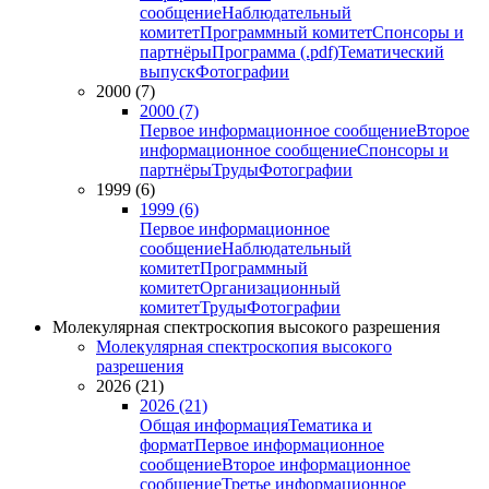
сообщение
Наблюдательный
комитет
Программный комитет
Спонсоры и
партнёры
Программа (.pdf)
Тематический
выпуск
Фотографии
2000 (7)
2000 (7)
Первое информационное сообщение
Второе
информационное сообщение
Спонсоры и
партнёры
Труды
Фотографии
1999 (6)
1999 (6)
Первое информационное
сообщение
Наблюдательный
комитет
Программный
комитет
Организационный
комитет
Труды
Фотографии
Молекулярная спектроскопия высокого разрешения
Молекулярная спектроскопия высокого
разрешения
2026 (21)
2026 (21)
Общая информация
Тематика и
формат
Первое информационное
сообщение
Второе информационное
сообщение
Третье информационное