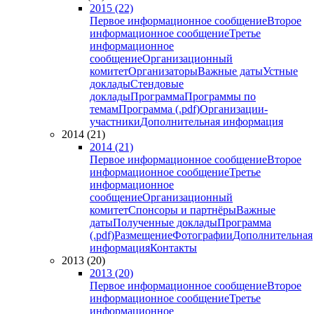
2015 (22)
Первое информационное сообщение
Второе
информационное сообщение
Третье
информационное
сообщение
Организационный
комитет
Организаторы
Важные даты
Устные
доклады
Стендовые
доклады
Программа
Программы по
темам
Программа (.pdf)
Организации-
участники
Дополнительная информация
2014 (21)
2014 (21)
Первое информационное сообщение
Второе
информационное сообщение
Третье
информационное
сообщение
Организационный
комитет
Спонсоры и партнёры
Важные
даты
Полученные доклады
Программа
(.pdf)
Размещение
Фотографии
Дополнительная
информация
Контакты
2013 (20)
2013 (20)
Первое информационное сообщение
Второе
информационное сообщение
Третье
информационное