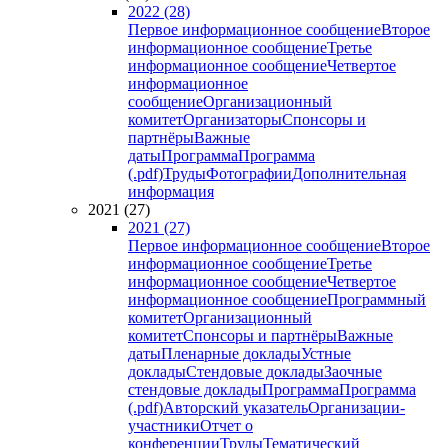
2022 (28)
Первое информационное сообщение
Второе
информационное сообщение
Третье
информационное сообщение
Четвертое
информационное
сообщение
Организационный
комитет
Организаторы
Спонсоры и
партнёры
Важные
даты
Программа
Программа
(.pdf)
Труды
Фотографии
Дополнительная
информация
2021 (27)
2021 (27)
Первое информационное сообщение
Второе
информационное сообщение
Третье
информационное сообщение
Четвертое
информационное сообщение
Программный
комитет
Организационный
комитет
Спонсоры и партнёры
Важные
даты
Пленарные доклады
Устные
доклады
Стендовые доклады
Заочные
стендовые доклады
Программа
Программа
(.pdf)
Авторский указатель
Организации-
участники
Отчет о
конференции
Труды
Тематический