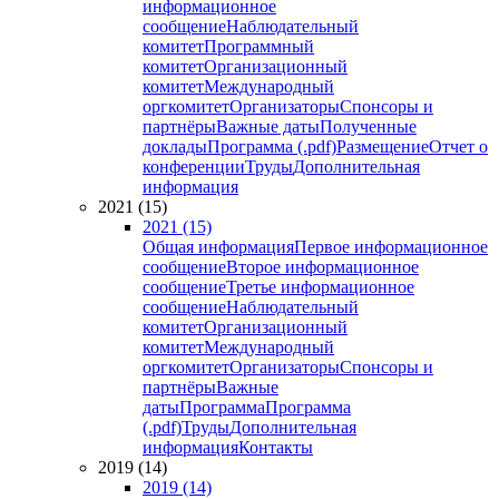
информационное
сообщение
Наблюдательный
комитет
Программный
комитет
Организационный
комитет
Международный
оргкомитет
Организаторы
Спонсоры и
партнёры
Важные даты
Полученные
доклады
Программа (.pdf)
Размещение
Отчет о
конференции
Труды
Дополнительная
информация
2021 (15)
2021 (15)
Общая информация
Первое информационное
сообщение
Второе информационное
сообщение
Третье информационное
сообщение
Наблюдательный
комитет
Организационный
комитет
Международный
оргкомитет
Организаторы
Спонсоры и
партнёры
Важные
даты
Программа
Программа
(.pdf)
Труды
Дополнительная
информация
Контакты
2019 (14)
2019 (14)