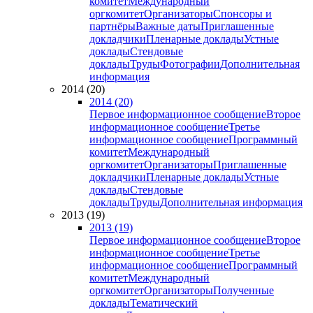
комитет
Международный
оргкомитет
Организаторы
Спонсоры и
партнёры
Важные даты
Приглашенные
докладчики
Пленарные доклады
Устные
доклады
Стендовые
доклады
Труды
Фотографии
Дополнительная
информация
2014 (20)
2014 (20)
Первое информационное сообщение
Второе
информационное сообщение
Третье
информационное сообщение
Программный
комитет
Международный
оргкомитет
Организаторы
Приглашенные
докладчики
Пленарные доклады
Устные
доклады
Стендовые
доклады
Труды
Дополнительная информация
2013 (19)
2013 (19)
Первое информационное сообщение
Второе
информационное сообщение
Третье
информационное сообщение
Программный
комитет
Международный
оргкомитет
Организаторы
Полученные
доклады
Тематический