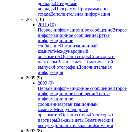
доклады
Стендовые
доклады
Программа
Программы по
темам
Дополнительная информация
2011 (10)
2011 (10)
Первое информационное сообщение
Второе
информационное сообщение
Третье
информационное
сообщение
Организационный
комитет
Международный
оргкомитет
Организаторы
Спонсоры и
партнёры
Важные даты
Тематический
выпуск
Фотографии
Дополнительная
информация
2009 (9)
2009 (9)
Первое информационное сообщение
Второе
информационное сообщение
Третье
информационное
сообщение
Организационный
комитет
Международный
оргкомитет
Организаторы
Спонсоры и
партнёры
Важные даты
Тематический
выпуск
Дополнительная информация
2007 (8)