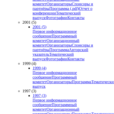
комитет
Организаторы
Спонсоры и
партнёры
Программа (.pdf)
Отчет о
конференции
Тематический
выпуск
Фотографии
Контакты
2001 (5)
2001 (5)
Первое информационное
сообщение
Программный
комитет
Организационный
комитет
Организаторы
Спонсоры и
партнёры
Программа
Авторский
указатель
Тематический
выпуск
Фотографии
Контакты
1999 (4)
1999 (4)
Первое информационное
сообщение
Программный
комитет
Организаторы
Программа
Тематически
выпуск
1997 (3)
1997 (3)
Первое информационное
сообщение
Программный
комитет
Организационный
комитет
Организаторы
Программа
Тематически