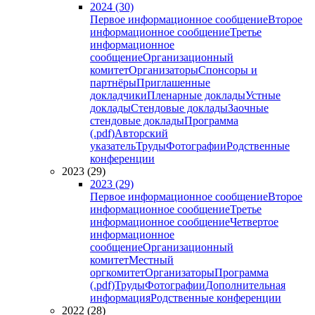
2024 (30)
Первое информационное сообщение
Второе
информационное сообщение
Третье
информационное
сообщение
Организационный
комитет
Организаторы
Спонсоры и
партнёры
Приглашенные
докладчики
Пленарные доклады
Устные
доклады
Стендовые доклады
Заочные
стендовые доклады
Программа
(.pdf)
Авторский
указатель
Труды
Фотографии
Родственные
конференции
2023 (29)
2023 (29)
Первое информационное сообщение
Второе
информационное сообщение
Третье
информационное сообщение
Четвертое
информационное
сообщение
Организационный
комитет
Местный
оргкомитет
Организаторы
Программа
(.pdf)
Труды
Фотографии
Дополнительная
информация
Родственные конференции
2022 (28)