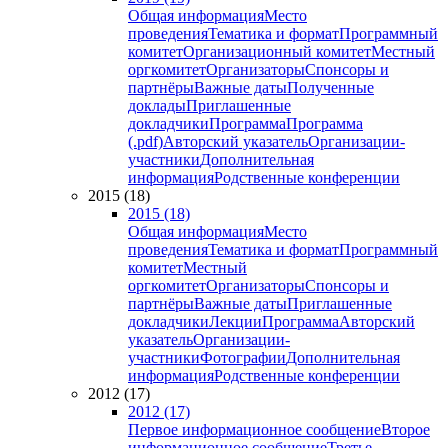
Общая информация
Место
проведения
Тематика и формат
Программный
комитет
Организационный комитет
Местный
оргкомитет
Организаторы
Спонсоры и
партнёры
Важные даты
Полученные
доклады
Приглашенные
докладчики
Программа
Программа
(.pdf)
Авторский указатель
Организации-
участники
Дополнительная
информация
Родственные конференции
2015 (18)
2015 (18)
Общая информация
Место
проведения
Тематика и формат
Программный
комитет
Местный
оргкомитет
Организаторы
Спонсоры и
партнёры
Важные даты
Приглашенные
докладчики
Лекции
Программа
Авторский
указатель
Организации-
участники
Фотографии
Дополнительная
информация
Родственные конференции
2012 (17)
2012 (17)
Первое информационное сообщение
Второе
информационное сообщение
Третье