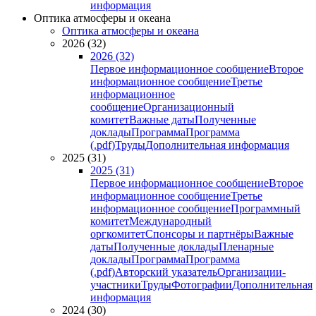
информация
Оптика атмосферы и океана
Оптика атмосферы и океана
2026 (32)
2026 (32)
Первое информационное сообщение
Второе
информационное сообщение
Третье
информационное
сообщение
Организационный
комитет
Важные даты
Полученные
доклады
Программа
Программа
(.pdf)
Труды
Дополнительная информация
2025 (31)
2025 (31)
Первое информационное сообщение
Второе
информационное сообщение
Третье
информационное сообщение
Программный
комитет
Международный
оргкомитет
Спонсоры и партнёры
Важные
даты
Полученные доклады
Пленарные
доклады
Программа
Программа
(.pdf)
Авторский указатель
Организации-
участники
Труды
Фотографии
Дополнительная
информация
2024 (30)