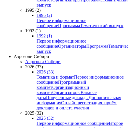
выпуск
1995 (2)
1995 (2)
Первое информационное
сообщение
Программа
Тематический выпуск
1992 (1)
1992 (1)
Первое информационное
сообщение
Организаторы
Программа
Тематиче
выпуск
Аэрозоли Сибири
Аэрозоли Сибири
2026 (33)
2026 (33)
Тематика и формат
Первое информационное
сообщение
Программный
комитет
Организационный
комитет
Организаторы
Важные
даты
Полученные доклады
Дополнительная
информация
Онлайн регистрация, приём
докладов и оплата участия
2025 (32)
2025 (32)
Первое информационное сообщение
Второе