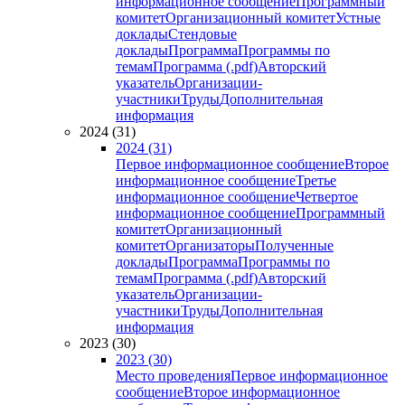
информационное сообщение
Программный
комитет
Организационный комитет
Устные
доклады
Стендовые
доклады
Программа
Программы по
темам
Программа (.pdf)
Авторский
указатель
Организации-
участники
Труды
Дополнительная
информация
2024 (31)
2024 (31)
Первое информационное сообщение
Второе
информационное сообщение
Третье
информационное сообщение
Четвертое
информационное сообщение
Программный
комитет
Организационный
комитет
Организаторы
Полученные
доклады
Программа
Программы по
темам
Программа (.pdf)
Авторский
указатель
Организации-
участники
Труды
Дополнительная
информация
2023 (30)
2023 (30)
Место проведения
Первое информационное
сообщение
Второе информационное