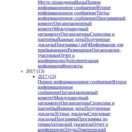
Место проведения
Визы
Первое
информационное сообщение
Второе
информационное сообщение
Третье
информационное сообщение
Программный
комитет
Организационный
комитет
Международный
оргкомитет
Организаторы
Спонсоры и
партнёры
Важные даты
Полученные
доклады
Программа (.pdf)
Информация для
прибывающих
Размещение
Организации-
участники
Отчет о
конференции
Дополнительная
информация
Контакты
2017 (13)
2017 (13)
Первое информационное сообщение
Второе
информационное
сообщение
Организационный
комитет
Международный
оргкомитет
Организаторы
Спонсоры и
партнёры
Важные даты
Полученные
доклады
Устные доклады
Стендовые
доклады
Программа
Программы по
темам
Авторский указатель
Отчет о
конференции
Труды
Тематический