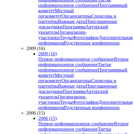
информационное сообщение
Программный
комитет
Местный
оргкомитет
Организаторы
Спонсоры и
партнёры
Важные даты
Приглашенные
докладчики
Программа
Авторский
указатель
Организации-
участники
Труды
Фотографии
Дополнительная
информация
Родственные конференции
2009 (16)
2009 (16)
Первое информационное сообщение
Второе
информационное сообщение
Третье
информационное сообщение
Программный
комитет
Местный
оргкомитет
Организаторы
Спонсоры и
партнёры
Важные даты
Приглашенные
докладчики
Программа
Авторский
указатель
Организации-
участники
Труды
Фотографии
Дополнительная
информация
Родственные конференции
2006 (15)
2006 (15)
Первое информационное сообщение
Второе
информационное сообщение
Третье