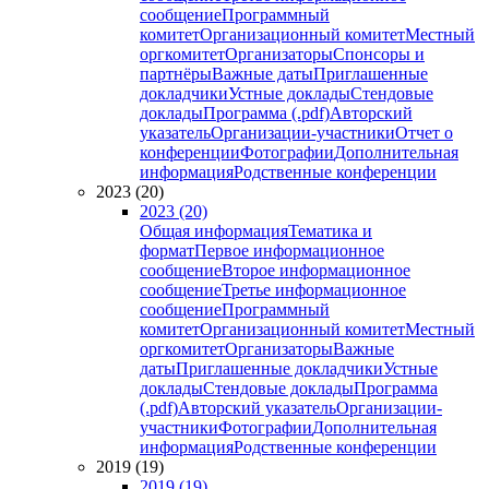
сообщение
Программный
комитет
Организационный комитет
Местный
оргкомитет
Организаторы
Спонсоры и
партнёры
Важные даты
Приглашенные
докладчики
Устные доклады
Стендовые
доклады
Программа (.pdf)
Авторский
указатель
Организации-участники
Отчет о
конференции
Фотографии
Дополнительная
информация
Родственные конференции
2023 (20)
2023 (20)
Общая информация
Тематика и
формат
Первое информационное
сообщение
Второе информационное
сообщение
Третье информационное
сообщение
Программный
комитет
Организационный комитет
Местный
оргкомитет
Организаторы
Важные
даты
Приглашенные докладчики
Устные
доклады
Стендовые доклады
Программа
(.pdf)
Авторский указатель
Организации-
участники
Фотографии
Дополнительная
информация
Родственные конференции
2019 (19)
2019 (19)