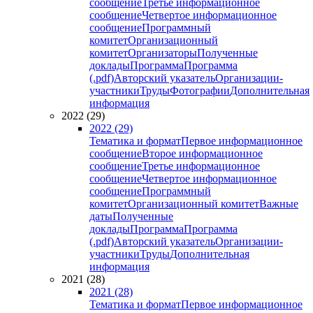
сообщение
Третье информационное
сообщение
Четвертое информационное
сообщение
Программный
комитет
Организационный
комитет
Организаторы
Полученные
доклады
Программа
Программа
(.pdf)
Авторский указатель
Организации-
участники
Труды
Фотографии
Дополнительная
информация
2022 (29)
2022 (29)
Тематика и формат
Первое информационное
сообщение
Второе информационное
сообщение
Третье информационное
сообщение
Четвертое информационное
сообщение
Программный
комитет
Организационный комитет
Важные
даты
Полученные
доклады
Программа
Программа
(.pdf)
Авторский указатель
Организации-
участники
Труды
Дополнительная
информация
2021 (28)
2021 (28)
Тематика и формат
Первое информационное