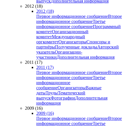
выпуск
Дополнительная информация
2012 (18)
2012 (18)
Первое информационное сообщение
Второе
информационное сообщение
Третье
информационное сообщение
Программный
комитет
Организационный
комитет
Международный
оргкомитет
Организаторы
Спонсоры и
партнёры
Полученные доклады
Авторский
указатель
Организации-
участники
Дополнительная информация
2011 (17)
2011 (17)
Первое информационное сообщение
Второе
информационное сообщение
Третье
информационное
сообщение
Организаторы
Важные
даты
Труды
Тематический
выпуск
Фотографии
Дополнительная
информация
2009 (16)
2009 (16)
Первое информационное сообщение
Второе
информационное сообщение
Третье