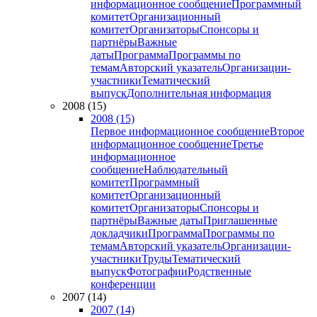
информационное сообщение
Программный
комитет
Организационный
комитет
Организаторы
Спонсоры и
партнёры
Важные
даты
Программа
Программы по
темам
Авторский указатель
Организации-
участники
Тематический
выпуск
Дополнительная информация
2008 (15)
2008 (15)
Первое информационное сообщение
Второе
информационное сообщение
Третье
информационное
сообщение
Наблюдательный
комитет
Программный
комитет
Организационный
комитет
Организаторы
Спонсоры и
партнёры
Важные даты
Приглашенные
докладчики
Программа
Программы по
темам
Авторский указатель
Организации-
участники
Труды
Тематический
выпуск
Фотографии
Родственные
конференции
2007 (14)
2007 (14)