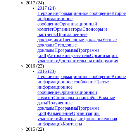
2017 (24)
2017 (24)
Первое информационное сообщение
Второе
информационное
сообщение
Организационный
комитет
Организаторы
Спонсоры и
партнёры
Приглашенные
докладчики
Пленарные доклады
Устные
доклады
Стендовые
доклады
Программа
Программа
(.pdf)
Авторский указатель
Организации-
участники
Дополнительная информация
2016 (23)
2016 (23)
Первое информационное сообщение
Второе
информационное сообщение
Третье
информационное
сообщение
Организационный
комитет
Спонсоры и партнёры
Важные
даты
Полученные
доклады
Программа
Программа
(.pdf)
Размещение
Организации-
участники
Фотографии
Дополнительная
информация
Контакты
2015 (22)