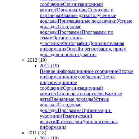
сообщение
Организационный
комитет
Организаторы
Спонсоры и
партнёры
Важные даты
Полученные
доклады
Приглашенные докладчики
Устные
доклады
Стендовые
доклады
Программа
Программы по
темам
Организации-
участники
Фотографии
Дополнительная
информация
Онлайн регистрация, приём
докладов и оплата участия
2012 (19)
2012 (19)
Первое информационное сообщение
Второе
информационное сообщение
Третье
информационное
сообщение
Организационный
комитет
Спонсоры и партнёры
Важные
даты
Пленарные доклады
Устные
доклады
Стендовые
доклады
Программа
Организации-
участники
Тематический
выпуск
Фотографии
Дополнительная
информация
2011 (18)
2011 (18)