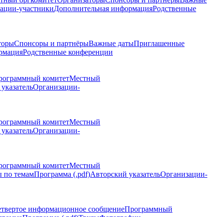
ации-участники
Дополнительная информация
Родственные
торы
Спонсоры и партнёры
Важные даты
Приглашенные
рмация
Родственные конференции
рограммный комитет
Местный
указатель
Организации-
рограммный комитет
Местный
указатель
Организации-
рограммный комитет
Местный
 по темам
Программа (.pdf)
Авторский указатель
Организации-
етвертое информационное сообщение
Программный