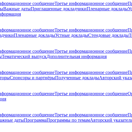
нформационное сообщение
Третье информационное сообщение
П
ры
Важные даты
Приглашенные докладчики
Пленарные доклады
У
нформация
нформационное сообщение
Третье информационное сообщение
П
адчики
Пленарные доклады
Устные доклады
Стендовые доклады
Т
нформационное сообщение
Третье информационное сообщение
П
ы
Тематический выпуск
Дополнительная информация
нформационное сообщение
Третье информационное сообщение
П
торы
Спонсоры и партнёры
Полученные доклады
Авторский указ
нформационное сообщение
Третье информационное сообщение
О
ция
нформационное сообщение
Третье информационное сообщение
П
ажные даты
Программа
Программы по темам
Авторский указател