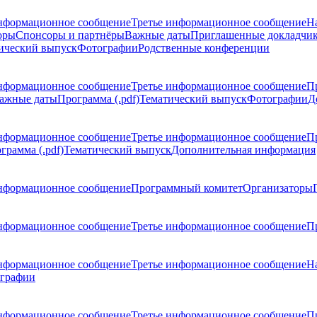
нформационное сообщение
Третье информационное сообщение
Н
оры
Спонсоры и партнёры
Важные даты
Приглашенные докладчи
ический выпуск
Фотографии
Родственные конференции
нформационное сообщение
Третье информационное сообщение
П
ажные даты
Программа (.pdf)
Тематический выпуск
Фотографии
Д
нформационное сообщение
Третье информационное сообщение
П
грамма (.pdf)
Тематический выпуск
Дополнительная информация
нформационное сообщение
Программный комитет
Организаторы
нформационное сообщение
Третье информационное сообщение
Пр
нформационное сообщение
Третье информационное сообщение
Н
графии
нформационное сообщение
Третье информационное сообщение
П