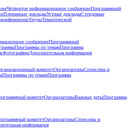
ние
Четвертое информационное сообщение
Программный
ки
Пленарные доклады
Устные доклады
Стендовые
 конференции
Труды
Тематический
рмационное сообщение
Программный
грамма
Программы по темам
Программа
к
Фотографии
Дополнительная информация
рганизационный комитет
Организаторы
Спонсоры и
а
Программы по темам
Программа
рограммный комитет
Организаторы
Важные даты
Программа
рограммный комитет
Организаторы
Спонсоры и
нительная информация