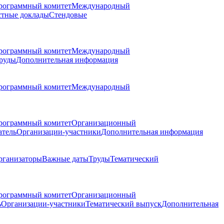
рограммный комитет
Международный
стные доклады
Стендовые
рограммный комитет
Международный
руды
Дополнительная информация
рограммный комитет
Международный
рограммный комитет
Организационный
атель
Организации-участники
Дополнительная информация
рганизаторы
Важные даты
Труды
Тематический
рограммный комитет
Организационный
ь
Организации-участники
Тематический выпуск
Дополнительная