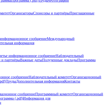
грамма
Программа (.pdf)
Труды
Фотографии
омитет
Организаторы
Спонсоры и партнёры
Приглашенные
 информационное сообщение
Международный
тельная информация
ретье информационное сообщение
Наблюдательный
 и партнёры
Важные даты
Полученные доклады
Программа
ионное сообщение
Наблюдательный комитет
Организационный
pdf)
Труды
Дополнительная информация
Контакты
мационное сообщение
Программный комитет
Организационный
ограмма (.pdf)
Информация для
ы