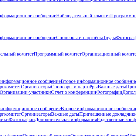
нформационное сообщение
Наблюдательный комитет
Программны
нформационное сообщение
Спонсоры и партнёры
Труды
Фотогра
ельный комитет
Программный комитет
Организационный комит
 информационное сообщение
Второе информационное сообщени
ргкомитет
Организаторы
Спонсоры и партнёры
Важные даты
При
Организации-участники
Отчет о конференции
Фотографии
Допол
 информационное сообщение
Второе информационное сообщени
ргкомитет
Организаторы
Важные даты
Приглашенные докладчик
ники
Фотографии
Дополнительная информация
Родственные кон
а и формат
Программный комитет
Организационный комитет
Мес