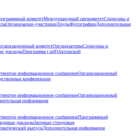
рограммный комитет
Международный оргкомитет
Спонсоры и
ель
Организации-участники
Труды
Фотографии
Дополнительная
рганизационный комитет
Организаторы
Спонсоры и
ые доклады
Программа (.pdf)
Авторский
етвертое информационное сообщение
Организационный
дственные конференции
етвертое информационное сообщение
Организационный
нительная информация
етвертое информационное сообщение
Программный
ндовые доклады
Заочные стендовые
ематический выпуск
Дополнительная информация