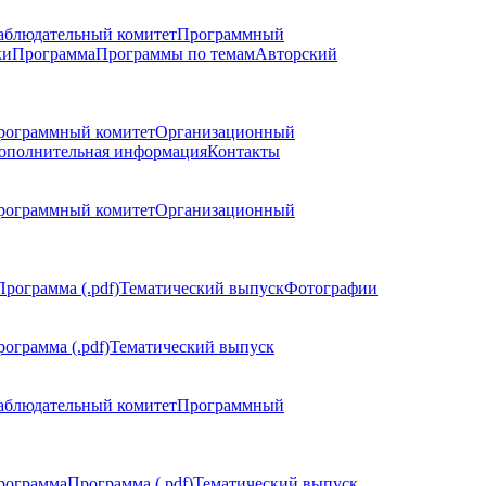
аблюдательный комитет
Программный
ки
Программа
Программы по темам
Авторский
рограммный комитет
Организационный
ополнительная информация
Контакты
рограммный комитет
Организационный
Программа (.pdf)
Тематический выпуск
Фотографии
ограмма (.pdf)
Тематический выпуск
аблюдательный комитет
Программный
рограмма
Программа (.pdf)
Тематический выпуск