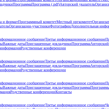
ладчики
Программа
Программа (.pdf)
Авторский указатель
Организ
а и формат
Программный комитет
Местный оргкомитет
Организа
атель
Организации-участники
Фотографии
Дополнительная инфо
нформационное сообщение
Третье информационное сообщение
П
ры
Важные даты
Приглашенные докладчики
Программа
Авторский 
 информация
Родственные конференции
нформационное сообщение
Третье информационное сообщение
П
ры
Важные даты
Приглашенные докладчики
Программа
Авторский 
 информация
Родственные конференции
нформационное сообщение
Третье информационное сообщение
П
ры
Важные даты
Приглашенные докладчики
Программа
Программы
рмация
Родственные конференции
Контакты
нформационное сообщение
Третье информационное сообщение
Ч