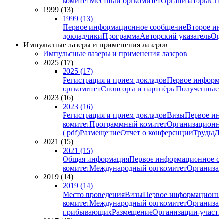
комитет
Местный оргкомитет
Организаторы
Сп
1999 (13)
1999 (13)
Первое информационное сообщение
Второе и
докладчики
Программа
Авторский указатель
Ор
Импульсные лазеры и применения лазеров
Импульсные лазеры и применения лазеров
2025 (17)
2025 (17)
Регистрация и прием докладов
Первое информ
оргкомитет
Спонсоры и партнёры
Полученные
2023 (16)
2023 (16)
Регистрация и прием докладов
Визы
Первое и
комитет
Программный комитет
Организационн
(.pdf)
Размещение
Отчет о конференции
Труды
Д
2021 (15)
2021 (15)
Общая информация
Первое информационное 
комитет
Международный оргкомитет
Организа
2019 (14)
2019 (14)
Место проведения
Визы
Первое информационн
комитет
Международный оргкомитет
Организа
прибывающих
Размещение
Организации-учас