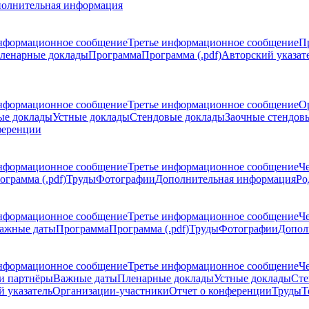
олнительная информация
нформационное сообщение
Третье информационное сообщение
П
ленарные доклады
Программа
Программа (.pdf)
Авторский указат
нформационное сообщение
Третье информационное сообщение
О
ые доклады
Устные доклады
Стендовые доклады
Заочные стендов
ференции
нформационное сообщение
Третье информационное сообщение
Ч
ограмма (.pdf)
Труды
Фотографии
Дополнительная информация
Ро
нформационное сообщение
Третье информационное сообщение
Ч
ажные даты
Программа
Программа (.pdf)
Труды
Фотографии
Допол
нформационное сообщение
Третье информационное сообщение
Ч
и партнёры
Важные даты
Пленарные доклады
Устные доклады
Сте
 указатель
Организации-участники
Отчет о конференции
Труды
Т