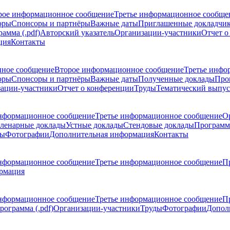
рое информационное сообщение
Третье информационное сообще
оры
Спонсоры и партнёры
Важные даты
Приглашенные докладчи
амма (.pdf)
Авторский указатель
Организации-участники
Отчет о
ция
Контакты
ное сообщение
Второе информационное сообщение
Третье инфо
оры
Спонсоры и партнёры
Важные даты
Полученные доклады
Про
ации-участники
Отчет о конференции
Труды
Тематический выпус
нформационное сообщение
Третье информационное сообщение
О
ленарные доклады
Устные доклады
Стендовые доклады
Программ
ды
Фотографии
Дополнительная информация
Контакты
нформационное сообщение
Третье информационное сообщение
П
рмация
нформационное сообщение
Третье информационное сообщение
П
рограмма (.pdf)
Организации-участники
Труды
Фотографии
Допол