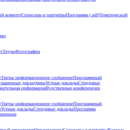
й комитет
Спонсоры и партнёры
Программа (.pdf)
Тематический
фии
ет
Труды
Фотографии
е
Третье информационное сообщение
Программный
глашенные докладчики
Устные доклады
Стендовые
нительная информация
Родственные конференции
е
Третье информационное сообщение
Программный
и
Устные доклады
Стендовые доклады
Программа
ференции
тный оргкомитет
Организаторы
Спонсоры и партнёры
Важные