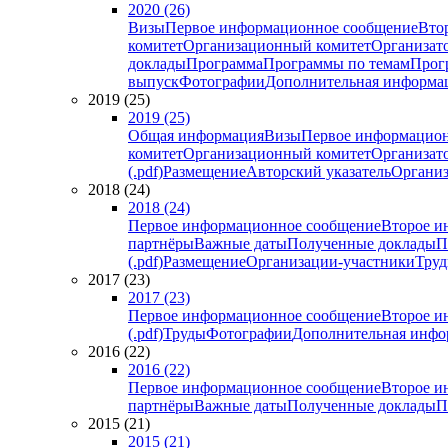
2020 (26)
Визы
Первое информационное сообщение
Вто
комитет
Организационный комитет
Организат
доклады
Программа
Программы по темам
Прогр
выпуск
Фотографии
Дополнительная информа
2019 (25)
2019 (25)
Общая информация
Визы
Первое информацион
комитет
Организационный комитет
Организат
(.pdf)
Размещение
Авторский указатель
Организ
2018 (24)
2018 (24)
Первое информационное сообщение
Второе и
партнёры
Важные даты
Полученные доклады
П
(.pdf)
Размещение
Организации-участники
Тру
2017 (23)
2017 (23)
Первое информационное сообщение
Второе и
(.pdf)
Труды
Фотографии
Дополнительная инфо
2016 (22)
2016 (22)
Первое информационное сообщение
Второе и
партнёры
Важные даты
Полученные доклады
П
2015 (21)
2015 (21)