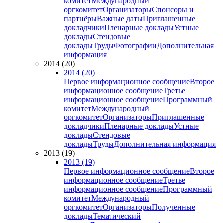
комитет
Международный
оргкомитет
Организаторы
Спонсоры и
партнёры
Важные даты
Приглашенные
докладчики
Пленарные доклады
Устные
доклады
Стендовые
доклады
Труды
Фотографии
Дополнительная
информация
2014 (20)
2014 (20)
Первое информационное сообщение
Второе
информационное сообщение
Третье
информационное сообщение
Программный
комитет
Международный
оргкомитет
Организаторы
Приглашенные
докладчики
Пленарные доклады
Устные
доклады
Стендовые
доклады
Труды
Дополнительная информация
2013 (19)
2013 (19)
Первое информационное сообщение
Второе
информационное сообщение
Третье
информационное сообщение
Программный
комитет
Международный
оргкомитет
Организаторы
Полученные
доклады
Тематический