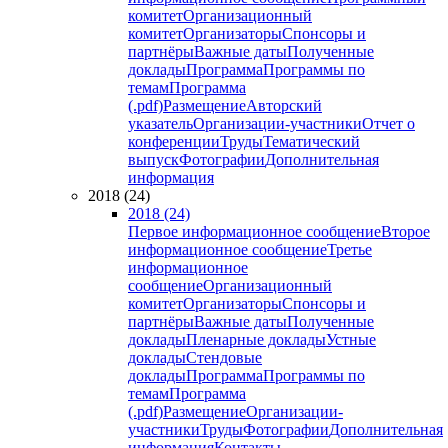
комитет
Организационный
комитет
Организаторы
Спонсоры и
партнёры
Важные даты
Полученные
доклады
Программа
Программы по
темам
Программа
(.pdf)
Размещение
Авторский
указатель
Организации-участники
Отчет о
конференции
Труды
Тематический
выпуск
Фотографии
Дополнительная
информация
2018 (24)
2018 (24)
Первое информационное сообщение
Второе
информационное сообщение
Третье
информационное
сообщение
Организационный
комитет
Организаторы
Спонсоры и
партнёры
Важные даты
Полученные
доклады
Пленарные доклады
Устные
доклады
Стендовые
доклады
Программа
Программы по
темам
Программа
(.pdf)
Размещение
Организации-
участники
Труды
Фотографии
Дополнительная
информация
Контакты