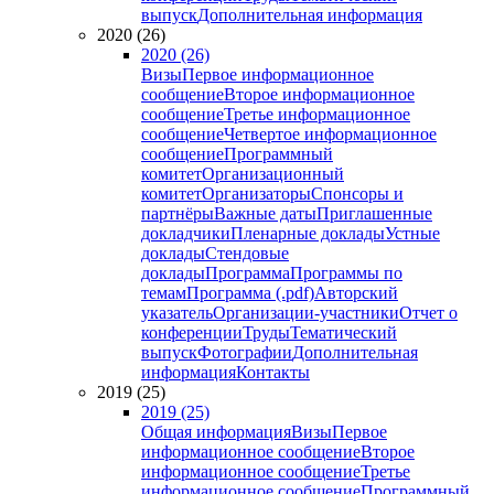
выпуск
Дополнительная информация
2020 (26)
2020 (26)
Визы
Первое информационное
сообщение
Второе информационное
сообщение
Третье информационное
сообщение
Четвертое информационное
сообщение
Программный
комитет
Организационный
комитет
Организаторы
Спонсоры и
партнёры
Важные даты
Приглашенные
докладчики
Пленарные доклады
Устные
доклады
Стендовые
доклады
Программа
Программы по
темам
Программа (.pdf)
Авторский
указатель
Организации-участники
Отчет о
конференции
Труды
Тематический
выпуск
Фотографии
Дополнительная
информация
Контакты
2019 (25)
2019 (25)
Общая информация
Визы
Первое
информационное сообщение
Второе
информационное сообщение
Третье
информационное сообщение
Программный