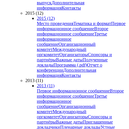
выпуск
Дополнительная
информация
Контакты
2015 (12)
2015 (12)
Место проведения
Тематика и формат
Первое
информационное сообщение
Второе
информационное сообщение
Третье
информационное
сообщение
Организационный
комитет
Международный
оргкомитет
Организаторы
Спонсоры и
партнёры
Важные даты
Полученные
доклады
Программа (.pdf)
Отчет о
конференции
Дополнительная
информация
Контакты
2013 (11)
2013 (11)
Первое информационное сообщение
Второе
информационное сообщение
Третье
информационное
сообщение
Организационный
комитет
Международный
оргкомитет
Организаторы
Спонсоры и
партнёры
Важные даты
Приглашенные
докладчики
Пленарные доклады
Устные