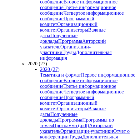
сообщение
Второе информационное
сообщение
Третье информационное
сообщение
Четвертое информационное
сообщение
Программный
комитет
Организационный
комитет
Организаторы
Важные
даты
Полученные
доклады
Программа
Авторский
указатель
Организации-
участники
Труды
Дополнительная
информация
2020 (27)
2020 (27)
Тематика и формат
Первое информационное
сообщение
Второе информационное
сообщение
Третье информационное
сообщение
Четвертое информационное
сообщение
Программный
комитет
Организационный
комитет
Организаторы
Важные
даты
Полученные
доклады
Программа
Программы по
темам
Программа (.pdf)
Авторский
указатель
Организации-участники
Отчет о
конференции
Труды
Дополнительная