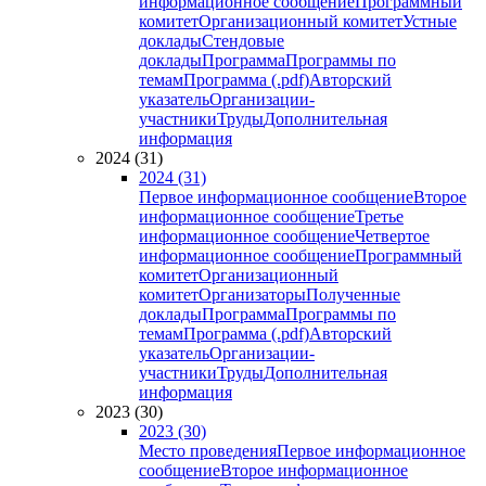
информационное сообщение
Программный
комитет
Организационный комитет
Устные
доклады
Стендовые
доклады
Программа
Программы по
темам
Программа (.pdf)
Авторский
указатель
Организации-
участники
Труды
Дополнительная
информация
2024 (31)
2024 (31)
Первое информационное сообщение
Второе
информационное сообщение
Третье
информационное сообщение
Четвертое
информационное сообщение
Программный
комитет
Организационный
комитет
Организаторы
Полученные
доклады
Программа
Программы по
темам
Программа (.pdf)
Авторский
указатель
Организации-
участники
Труды
Дополнительная
информация
2023 (30)
2023 (30)
Место проведения
Первое информационное
сообщение
Второе информационное