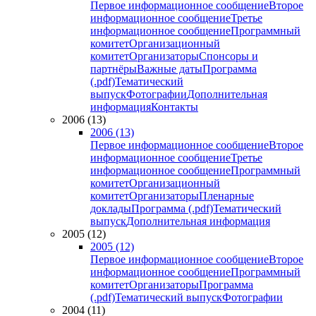
Первое информационное сообщение
Второе
информационное сообщение
Третье
информационное сообщение
Программный
комитет
Организационный
комитет
Организаторы
Спонсоры и
партнёры
Важные даты
Программа
(.pdf)
Тематический
выпуск
Фотографии
Дополнительная
информация
Контакты
2006 (13)
2006 (13)
Первое информационное сообщение
Второе
информационное сообщение
Третье
информационное сообщение
Программный
комитет
Организационный
комитет
Организаторы
Пленарные
доклады
Программа (.pdf)
Тематический
выпуск
Дополнительная информация
2005 (12)
2005 (12)
Первое информационное сообщение
Второе
информационное сообщение
Программный
комитет
Организаторы
Программа
(.pdf)
Тематический выпуск
Фотографии
2004 (11)