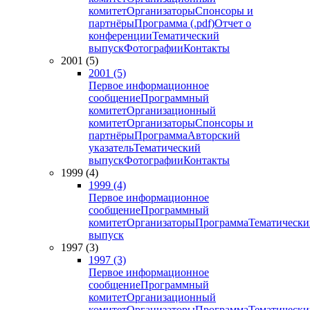
комитет
Организаторы
Спонсоры и
партнёры
Программа (.pdf)
Отчет о
конференции
Тематический
выпуск
Фотографии
Контакты
2001 (5)
2001 (5)
Первое информационное
сообщение
Программный
комитет
Организационный
комитет
Организаторы
Спонсоры и
партнёры
Программа
Авторский
указатель
Тематический
выпуск
Фотографии
Контакты
1999 (4)
1999 (4)
Первое информационное
сообщение
Программный
комитет
Организаторы
Программа
Тематически
выпуск
1997 (3)
1997 (3)
Первое информационное
сообщение
Программный
комитет
Организационный
комитет
Организаторы
Программа
Тематически