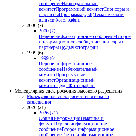
сообщение
Наблюдательный
комитет
Программный комитет
Спонсоры и
партнёры
Программа (.pdf)
Тематический
выпуск
Фотографии
2000 (7)
2000 (7)
Первое информационное сообщение
Второе
информационное сообщение
Спонсоры и
партнёры
Труды
Фотографии
1999 (6)
1999 (6)
Первое информационное
сообщение
Наблюдательный
комитет
Программный
комитет
Организационный
комитет
Труды
Фотографии
Молекулярная спектроскопия высокого разрешения
Молекулярная спектроскопия высокого
разрешения
2026 (21)
2026 (21)
Общая информация
Тематика и
формат
Первое информационное
сообщение
Второе информационное
сообщение
Третье информационное