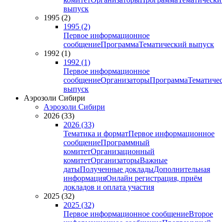
выпуск
1995 (2)
1995 (2)
Первое информационное
сообщение
Программа
Тематический выпуск
1992 (1)
1992 (1)
Первое информационное
сообщение
Организаторы
Программа
Тематиче
выпуск
Аэрозоли Сибири
Аэрозоли Сибири
2026 (33)
2026 (33)
Тематика и формат
Первое информационное
сообщение
Программный
комитет
Организационный
комитет
Организаторы
Важные
даты
Полученные доклады
Дополнительная
информация
Онлайн регистрация, приём
докладов и оплата участия
2025 (32)
2025 (32)
Первое информационное сообщение
Второе