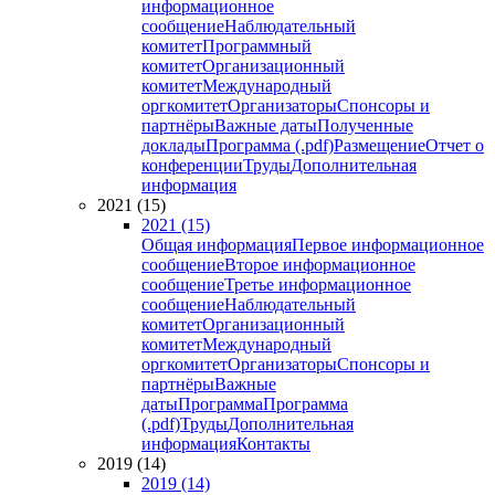
информационное
сообщение
Наблюдательный
комитет
Программный
комитет
Организационный
комитет
Международный
оргкомитет
Организаторы
Спонсоры и
партнёры
Важные даты
Полученные
доклады
Программа (.pdf)
Размещение
Отчет о
конференции
Труды
Дополнительная
информация
2021 (15)
2021 (15)
Общая информация
Первое информационное
сообщение
Второе информационное
сообщение
Третье информационное
сообщение
Наблюдательный
комитет
Организационный
комитет
Международный
оргкомитет
Организаторы
Спонсоры и
партнёры
Важные
даты
Программа
Программа
(.pdf)
Труды
Дополнительная
информация
Контакты
2019 (14)
2019 (14)