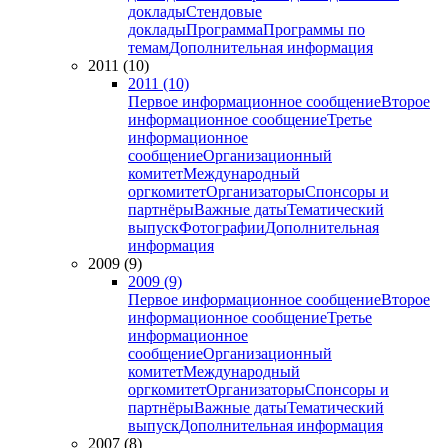
доклады
Стендовые
доклады
Программа
Программы по
темам
Дополнительная информация
2011 (10)
2011 (10)
Первое информационное сообщение
Второе
информационное сообщение
Третье
информационное
сообщение
Организационный
комитет
Международный
оргкомитет
Организаторы
Спонсоры и
партнёры
Важные даты
Тематический
выпуск
Фотографии
Дополнительная
информация
2009 (9)
2009 (9)
Первое информационное сообщение
Второе
информационное сообщение
Третье
информационное
сообщение
Организационный
комитет
Международный
оргкомитет
Организаторы
Спонсоры и
партнёры
Важные даты
Тематический
выпуск
Дополнительная информация
2007 (8)