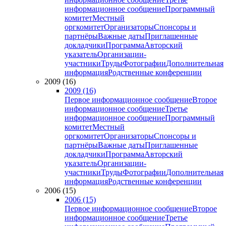
информационное сообщение
Программный
комитет
Местный
оргкомитет
Организаторы
Спонсоры и
партнёры
Важные даты
Приглашенные
докладчики
Программа
Авторский
указатель
Организации-
участники
Труды
Фотографии
Дополнительная
информация
Родственные конференции
2009 (16)
2009 (16)
Первое информационное сообщение
Второе
информационное сообщение
Третье
информационное сообщение
Программный
комитет
Местный
оргкомитет
Организаторы
Спонсоры и
партнёры
Важные даты
Приглашенные
докладчики
Программа
Авторский
указатель
Организации-
участники
Труды
Фотографии
Дополнительная
информация
Родственные конференции
2006 (15)
2006 (15)
Первое информационное сообщение
Второе
информационное сообщение
Третье