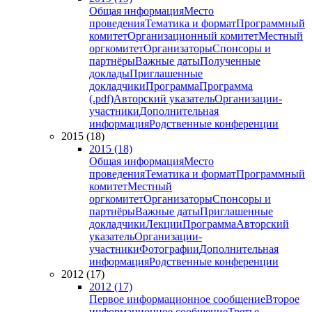
Общая информация
Место
проведения
Тематика и формат
Программный
комитет
Организационный комитет
Местный
оргкомитет
Организаторы
Спонсоры и
партнёры
Важные даты
Полученные
доклады
Приглашенные
докладчики
Программа
Программа
(.pdf)
Авторский указатель
Организации-
участники
Дополнительная
информация
Родственные конференции
2015 (18)
2015 (18)
Общая информация
Место
проведения
Тематика и формат
Программный
комитет
Местный
оргкомитет
Организаторы
Спонсоры и
партнёры
Важные даты
Приглашенные
докладчики
Лекции
Программа
Авторский
указатель
Организации-
участники
Фотографии
Дополнительная
информация
Родственные конференции
2012 (17)
2012 (17)
Первое информационное сообщение
Второе
информационное сообщение
Третье