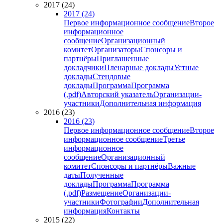
2017 (24)
2017 (24)
Первое информационное сообщение
Второе
информационное
сообщение
Организационный
комитет
Организаторы
Спонсоры и
партнёры
Приглашенные
докладчики
Пленарные доклады
Устные
доклады
Стендовые
доклады
Программа
Программа
(.pdf)
Авторский указатель
Организации-
участники
Дополнительная информация
2016 (23)
2016 (23)
Первое информационное сообщение
Второе
информационное сообщение
Третье
информационное
сообщение
Организационный
комитет
Спонсоры и партнёры
Важные
даты
Полученные
доклады
Программа
Программа
(.pdf)
Размещение
Организации-
участники
Фотографии
Дополнительная
информация
Контакты
2015 (22)