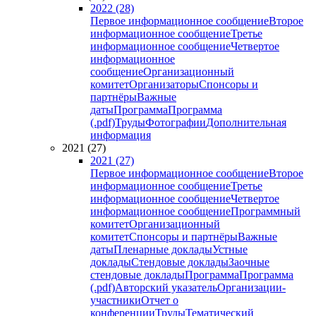
2022 (28)
Первое информационное сообщение
Второе
информационное сообщение
Третье
информационное сообщение
Четвертое
информационное
сообщение
Организационный
комитет
Организаторы
Спонсоры и
партнёры
Важные
даты
Программа
Программа
(.pdf)
Труды
Фотографии
Дополнительная
информация
2021 (27)
2021 (27)
Первое информационное сообщение
Второе
информационное сообщение
Третье
информационное сообщение
Четвертое
информационное сообщение
Программный
комитет
Организационный
комитет
Спонсоры и партнёры
Важные
даты
Пленарные доклады
Устные
доклады
Стендовые доклады
Заочные
стендовые доклады
Программа
Программа
(.pdf)
Авторский указатель
Организации-
участники
Отчет о
конференции
Труды
Тематический