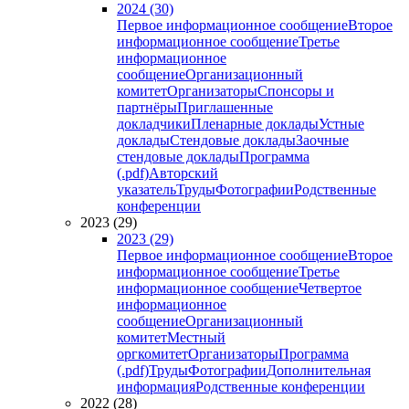
2024 (30)
Первое информационное сообщение
Второе
информационное сообщение
Третье
информационное
сообщение
Организационный
комитет
Организаторы
Спонсоры и
партнёры
Приглашенные
докладчики
Пленарные доклады
Устные
доклады
Стендовые доклады
Заочные
стендовые доклады
Программа
(.pdf)
Авторский
указатель
Труды
Фотографии
Родственные
конференции
2023 (29)
2023 (29)
Первое информационное сообщение
Второе
информационное сообщение
Третье
информационное сообщение
Четвертое
информационное
сообщение
Организационный
комитет
Местный
оргкомитет
Организаторы
Программа
(.pdf)
Труды
Фотографии
Дополнительная
информация
Родственные конференции
2022 (28)