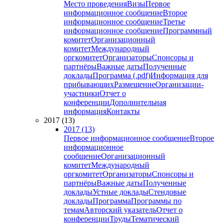
Место проведения
Визы
Первое
информационное сообщение
Второе
информационное сообщение
Третье
информационное сообщение
Программный
комитет
Организационный
комитет
Международный
оргкомитет
Организаторы
Спонсоры и
партнёры
Важные даты
Полученные
доклады
Программа (.pdf)
Информация для
прибывающих
Размещение
Организации-
участники
Отчет о
конференции
Дополнительная
информация
Контакты
2017 (13)
2017 (13)
Первое информационное сообщение
Второе
информационное
сообщение
Организационный
комитет
Международный
оргкомитет
Организаторы
Спонсоры и
партнёры
Важные даты
Полученные
доклады
Устные доклады
Стендовые
доклады
Программа
Программы по
темам
Авторский указатель
Отчет о
конференции
Труды
Тематический