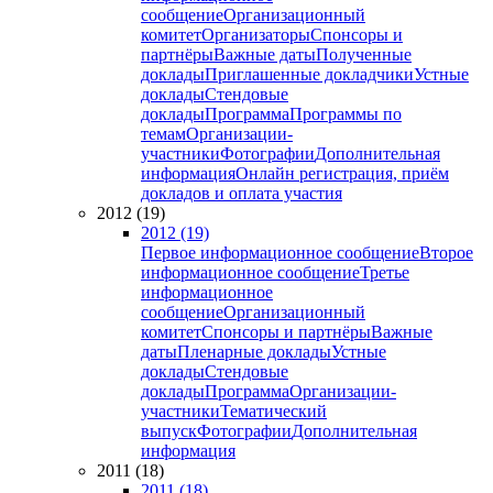
сообщение
Организационный
комитет
Организаторы
Спонсоры и
партнёры
Важные даты
Полученные
доклады
Приглашенные докладчики
Устные
доклады
Стендовые
доклады
Программа
Программы по
темам
Организации-
участники
Фотографии
Дополнительная
информация
Онлайн регистрация, приём
докладов и оплата участия
2012 (19)
2012 (19)
Первое информационное сообщение
Второе
информационное сообщение
Третье
информационное
сообщение
Организационный
комитет
Спонсоры и партнёры
Важные
даты
Пленарные доклады
Устные
доклады
Стендовые
доклады
Программа
Организации-
участники
Тематический
выпуск
Фотографии
Дополнительная
информация
2011 (18)
2011 (18)