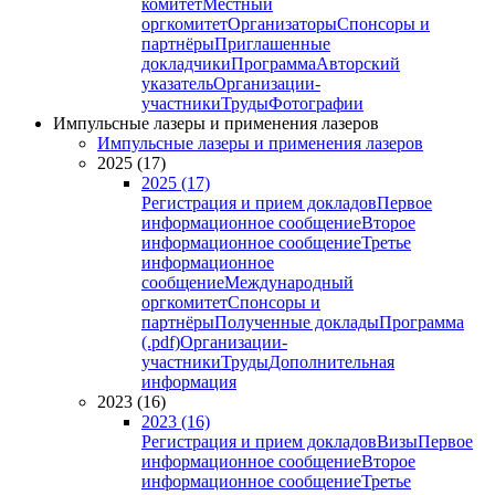
комитет
Местный
оргкомитет
Организаторы
Спонсоры и
партнёры
Приглашенные
докладчики
Программа
Авторский
указатель
Организации-
участники
Труды
Фотографии
Импульсные лазеры и применения лазеров
Импульсные лазеры и применения лазеров
2025 (17)
2025 (17)
Регистрация и прием докладов
Первое
информационное сообщение
Второе
информационное сообщение
Третье
информационное
сообщение
Международный
оргкомитет
Спонсоры и
партнёры
Полученные доклады
Программа
(.pdf)
Организации-
участники
Труды
Дополнительная
информация
2023 (16)
2023 (16)
Регистрация и прием докладов
Визы
Первое
информационное сообщение
Второе
информационное сообщение
Третье