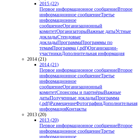
2015 (22)
Первое информационное сообщение
Второе
информационное сообщение
Третье
информационное
сообщение
Организационный
комитет
Организаторы
Важные даты
Устные
доклады
Стендовые
доклады
Программа
Программы по
темам
Программа (.pdf)
Организации-
участники
Дополнительная информация
2014 (21)
2014 (21)
Первое информационное сообщение
Второе
информационное сообщение
Третье
информационное
сообщение
Организационный
комитет
Спонсоры и партнёры
Важные
даты
Полученные доклады
Программа
(.pdf)
Размещение
Фотографии
Дополнительная
информация
Контакты
2013 (20)
2013 (20)
Первое информационное сообщение
Второе
информационное сообщение
Третье
информационное