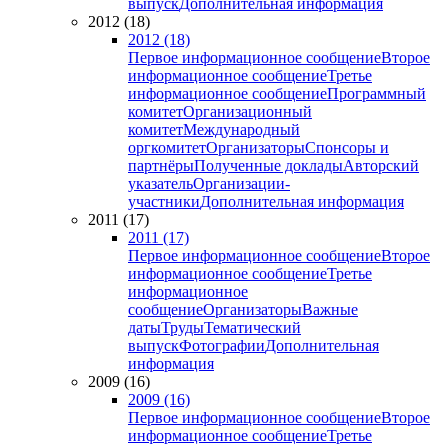
выпуск
Дополнительная информация
2012 (18)
2012 (18)
Первое информационное сообщение
Второе
информационное сообщение
Третье
информационное сообщение
Программный
комитет
Организационный
комитет
Международный
оргкомитет
Организаторы
Спонсоры и
партнёры
Полученные доклады
Авторский
указатель
Организации-
участники
Дополнительная информация
2011 (17)
2011 (17)
Первое информационное сообщение
Второе
информационное сообщение
Третье
информационное
сообщение
Организаторы
Важные
даты
Труды
Тематический
выпуск
Фотографии
Дополнительная
информация
2009 (16)
2009 (16)
Первое информационное сообщение
Второе
информационное сообщение
Третье