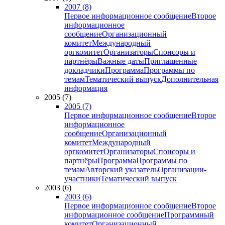
2007 (8)
Первое информационное сообщение
Второе
информационное
сообщение
Организационный
комитет
Международный
оргкомитет
Организаторы
Спонсоры и
партнёры
Важные даты
Приглашенные
докладчики
Программа
Программы по
темам
Тематический выпуск
Дополнительная
информация
2005 (7)
2005 (7)
Первое информационное сообщение
Второе
информационное
сообщение
Организационный
комитет
Международный
оргкомитет
Организаторы
Спонсоры и
партнёры
Программа
Программы по
темам
Авторский указатель
Организации-
участники
Тематический выпуск
2003 (6)
2003 (6)
Первое информационное сообщение
Второе
информационное сообщение
Программный
комитет
Организационный