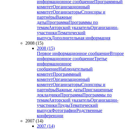
информационное сообщение
Программный
комитет
Организационный
комитет
Организаторы
Спонсоры и
партнёры
Важные
даты
Программа
Программы по
темам
Авторский указатель
Организации-
участники
Тематический
выпуск
Дополнительная информация
2008 (15)
2008 (15)
Первое информационное сообщение
Второе
информационное сообщение
Третье
информационное
сообщение
Наблюдательный
комитет
Программный
комитет
Организационный
комитет
Организаторы
Спонсоры и
партнёры
Важные даты
Приглашенные
докладчики
Программа
Программы по
темам
Авторский указатель
Организации-
участники
Труды
Тематический
выпуск
Фотографии
Родственные
конференции
2007 (14)
2007 (14)