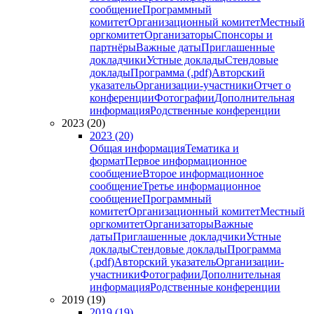
сообщение
Программный
комитет
Организационный комитет
Местный
оргкомитет
Организаторы
Спонсоры и
партнёры
Важные даты
Приглашенные
докладчики
Устные доклады
Стендовые
доклады
Программа (.pdf)
Авторский
указатель
Организации-участники
Отчет о
конференции
Фотографии
Дополнительная
информация
Родственные конференции
2023 (20)
2023 (20)
Общая информация
Тематика и
формат
Первое информационное
сообщение
Второе информационное
сообщение
Третье информационное
сообщение
Программный
комитет
Организационный комитет
Местный
оргкомитет
Организаторы
Важные
даты
Приглашенные докладчики
Устные
доклады
Стендовые доклады
Программа
(.pdf)
Авторский указатель
Организации-
участники
Фотографии
Дополнительная
информация
Родственные конференции
2019 (19)
2019 (19)