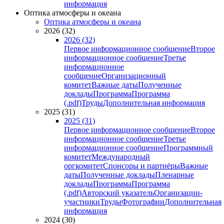
информация
Оптика атмосферы и океана
Оптика атмосферы и океана
2026 (32)
2026 (32)
Первое информационное сообщение
Второе
информационное сообщение
Третье
информационное
сообщение
Организационный
комитет
Важные даты
Полученные
доклады
Программа
Программа
(.pdf)
Труды
Дополнительная информация
2025 (31)
2025 (31)
Первое информационное сообщение
Второе
информационное сообщение
Третье
информационное сообщение
Программный
комитет
Международный
оргкомитет
Спонсоры и партнёры
Важные
даты
Полученные доклады
Пленарные
доклады
Программа
Программа
(.pdf)
Авторский указатель
Организации-
участники
Труды
Фотографии
Дополнительная
информация
2024 (30)