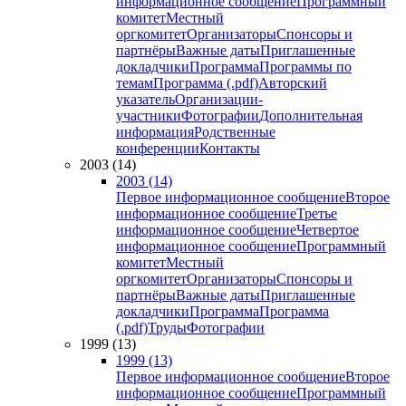
информационное сообщение
Программный
комитет
Местный
оргкомитет
Организаторы
Спонсоры и
партнёры
Важные даты
Приглашенные
докладчики
Программа
Программы по
темам
Программа (.pdf)
Авторский
указатель
Организации-
участники
Фотографии
Дополнительная
информация
Родственные
конференции
Контакты
2003 (14)
2003 (14)
Первое информационное сообщение
Второе
информационное сообщение
Третье
информационное сообщение
Четвертое
информационное сообщение
Программный
комитет
Местный
оргкомитет
Организаторы
Спонсоры и
партнёры
Важные даты
Приглашенные
докладчики
Программа
Программа
(.pdf)
Труды
Фотографии
1999 (13)
1999 (13)
Первое информационное сообщение
Второе
информационное сообщение
Программный