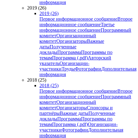
информация
2019 (26)
2019 (26)
Первое информационное сообщение
Второе
информационное сообщение
Третье
информационное сообщение
Программный
комитет
Организационный
комитет
Организаторы
Важные
даты
Полученные
доклады
Программа
Программы по
темам
Программа (.pdf)
Авторский
указатель
Организации-
участники
Труды
Фотографии
Дополнительная
информация
2018 (25)
2018 (25)
Первое информационное сообщение
Второе
информационное сообщение
Программный
комитет
Организационный
комитет
Организаторы
Спонсоры и
партнёры
Важные даты
Полученные
доклады
Программа
Программы по
темам
Программа (.pdf)
Организации-
участники
Фотографии
Дополнительная
информация