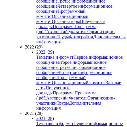
сообщение
Третье информационное
сообщение
Четвертое информационное
сообщение
Программный
комитет
Организационный
комитет
Организаторы
Полученные
доклады
Программа
Программа
(.pdf)
Авторский указатель
Организации-
участники
Труды
Фотографии
Дополнительная
информация
2022 (29)
2022 (29)
Тематика и формат
Первое информационное
сообщение
Второе информационное
сообщение
Третье информационное
сообщение
Четвертое информационное
сообщение
Программный
комитет
Организационный комитет
Важные
даты
Полученные
доклады
Программа
Программа
(.pdf)
Авторский указатель
Организации-
участники
Труды
Дополнительная
информация
2021 (28)
2021 (28)
Тематика и формат
Первое информационное