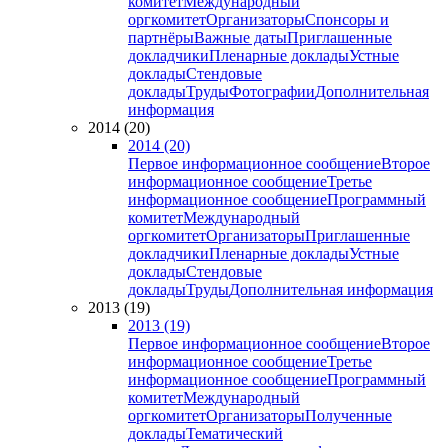
комитет
Международный
оргкомитет
Организаторы
Спонсоры и
партнёры
Важные даты
Приглашенные
докладчики
Пленарные доклады
Устные
доклады
Стендовые
доклады
Труды
Фотографии
Дополнительная
информация
2014 (20)
2014 (20)
Первое информационное сообщение
Второе
информационное сообщение
Третье
информационное сообщение
Программный
комитет
Международный
оргкомитет
Организаторы
Приглашенные
докладчики
Пленарные доклады
Устные
доклады
Стендовые
доклады
Труды
Дополнительная информация
2013 (19)
2013 (19)
Первое информационное сообщение
Второе
информационное сообщение
Третье
информационное сообщение
Программный
комитет
Международный
оргкомитет
Организаторы
Полученные
доклады
Тематический