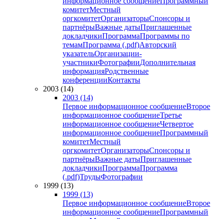
информационное сообщение
Программный
комитет
Местный
оргкомитет
Организаторы
Спонсоры и
партнёры
Важные даты
Приглашенные
докладчики
Программа
Программы по
темам
Программа (.pdf)
Авторский
указатель
Организации-
участники
Фотографии
Дополнительная
информация
Родственные
конференции
Контакты
2003 (14)
2003 (14)
Первое информационное сообщение
Второе
информационное сообщение
Третье
информационное сообщение
Четвертое
информационное сообщение
Программный
комитет
Местный
оргкомитет
Организаторы
Спонсоры и
партнёры
Важные даты
Приглашенные
докладчики
Программа
Программа
(.pdf)
Труды
Фотографии
1999 (13)
1999 (13)
Первое информационное сообщение
Второе
информационное сообщение
Программный