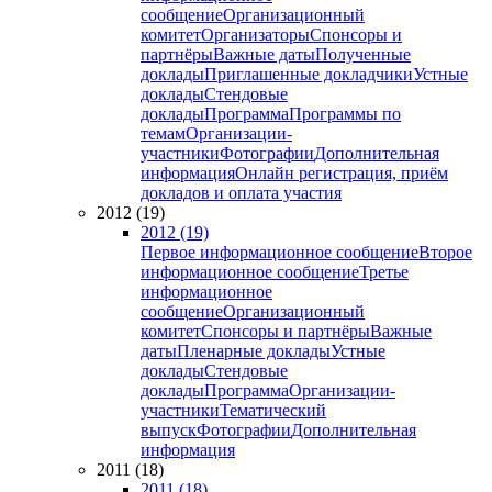
сообщение
Организационный
комитет
Организаторы
Спонсоры и
партнёры
Важные даты
Полученные
доклады
Приглашенные докладчики
Устные
доклады
Стендовые
доклады
Программа
Программы по
темам
Организации-
участники
Фотографии
Дополнительная
информация
Онлайн регистрация, приём
докладов и оплата участия
2012 (19)
2012 (19)
Первое информационное сообщение
Второе
информационное сообщение
Третье
информационное
сообщение
Организационный
комитет
Спонсоры и партнёры
Важные
даты
Пленарные доклады
Устные
доклады
Стендовые
доклады
Программа
Организации-
участники
Тематический
выпуск
Фотографии
Дополнительная
информация
2011 (18)
2011 (18)