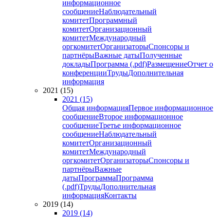
информационное
сообщение
Наблюдательный
комитет
Программный
комитет
Организационный
комитет
Международный
оргкомитет
Организаторы
Спонсоры и
партнёры
Важные даты
Полученные
доклады
Программа (.pdf)
Размещение
Отчет о
конференции
Труды
Дополнительная
информация
2021 (15)
2021 (15)
Общая информация
Первое информационное
сообщение
Второе информационное
сообщение
Третье информационное
сообщение
Наблюдательный
комитет
Организационный
комитет
Международный
оргкомитет
Организаторы
Спонсоры и
партнёры
Важные
даты
Программа
Программа
(.pdf)
Труды
Дополнительная
информация
Контакты
2019 (14)
2019 (14)