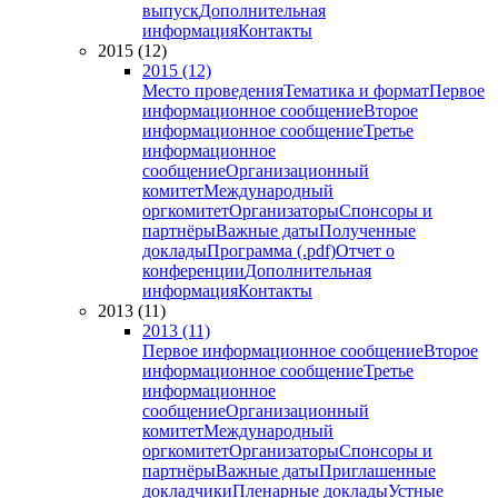
выпуск
Дополнительная
информация
Контакты
2015 (12)
2015 (12)
Место проведения
Тематика и формат
Первое
информационное сообщение
Второе
информационное сообщение
Третье
информационное
сообщение
Организационный
комитет
Международный
оргкомитет
Организаторы
Спонсоры и
партнёры
Важные даты
Полученные
доклады
Программа (.pdf)
Отчет о
конференции
Дополнительная
информация
Контакты
2013 (11)
2013 (11)
Первое информационное сообщение
Второе
информационное сообщение
Третье
информационное
сообщение
Организационный
комитет
Международный
оргкомитет
Организаторы
Спонсоры и
партнёры
Важные даты
Приглашенные
докладчики
Пленарные доклады
Устные