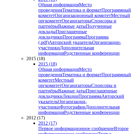
Общая информация
Место
проведения
Тематика и формат
Программный
комитет
Организационный комитет
Местный
оргкомитет
Организаторы
Спонсоры и
партнёры
Важные даты
Полученные
доклады
Приглашенные
докладчики
Программа
Программа
(.pdf)
Авторский указатель
Организации-
участники
Дополнительная
информация
Родственные конференции
2015 (18)
2015 (18)
Общая информация
Место
проведения
Тематика и формат
Программный
комитет
Местный
оргкомитет
Организаторы
Спонсоры и
партнёры
Важные даты
Приглашенные
докладчики
Лекции
Программа
Авторский
указатель
Организации-
участники
Фотографии
Дополнительная
информация
Родственные конференции
2012 (17)
2012 (17)
Первое информационное сообщение
Второе
информационное сообщение
Третье