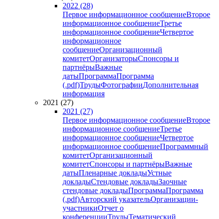
2022 (28)
Первое информационное сообщение
Второе
информационное сообщение
Третье
информационное сообщение
Четвертое
информационное
сообщение
Организационный
комитет
Организаторы
Спонсоры и
партнёры
Важные
даты
Программа
Программа
(.pdf)
Труды
Фотографии
Дополнительная
информация
2021 (27)
2021 (27)
Первое информационное сообщение
Второе
информационное сообщение
Третье
информационное сообщение
Четвертое
информационное сообщение
Программный
комитет
Организационный
комитет
Спонсоры и партнёры
Важные
даты
Пленарные доклады
Устные
доклады
Стендовые доклады
Заочные
стендовые доклады
Программа
Программа
(.pdf)
Авторский указатель
Организации-
участники
Отчет о
конференции
Труды
Тематический