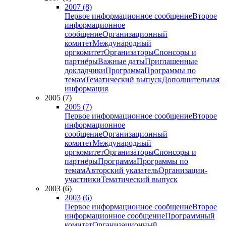
2007 (8)
Первое информационное сообщение
Второе
информационное
сообщение
Организационный
комитет
Международный
оргкомитет
Организаторы
Спонсоры и
партнёры
Важные даты
Приглашенные
докладчики
Программа
Программы по
темам
Тематический выпуск
Дополнительная
информация
2005 (7)
2005 (7)
Первое информационное сообщение
Второе
информационное
сообщение
Организационный
комитет
Международный
оргкомитет
Организаторы
Спонсоры и
партнёры
Программа
Программы по
темам
Авторский указатель
Организации-
участники
Тематический выпуск
2003 (6)
2003 (6)
Первое информационное сообщение
Второе
информационное сообщение
Программный
комитет
Организационный