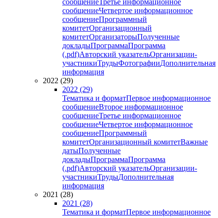
сообщение
Третье информационное
сообщение
Четвертое информационное
сообщение
Программный
комитет
Организационный
комитет
Организаторы
Полученные
доклады
Программа
Программа
(.pdf)
Авторский указатель
Организации-
участники
Труды
Фотографии
Дополнительная
информация
2022 (29)
2022 (29)
Тематика и формат
Первое информационное
сообщение
Второе информационное
сообщение
Третье информационное
сообщение
Четвертое информационное
сообщение
Программный
комитет
Организационный комитет
Важные
даты
Полученные
доклады
Программа
Программа
(.pdf)
Авторский указатель
Организации-
участники
Труды
Дополнительная
информация
2021 (28)
2021 (28)
Тематика и формат
Первое информационное