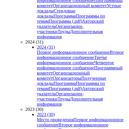
информационное сообщение
Программный
комитет
Организационный комитет
Устные
доклады
Стендовые
доклады
Программа
Программы по
темам
Программа (.pdf)
Авторский
указатель
Организации-
участники
Труды
Дополнительная
информация
2024 (31)
2024 (31)
Первое информационное сообщение
Второе
информационное сообщение
Третье
информационное сообщение
Четвертое
информационное сообщение
Программный
комитет
Организационный
комитет
Организаторы
Полученные
доклады
Программа
Программы по
темам
Программа (.pdf)
Авторский
указатель
Организации-
участники
Труды
Дополнительная
информация
2023 (30)
2023 (30)
Место проведения
Первое информационное
сообщение
Второе информационное