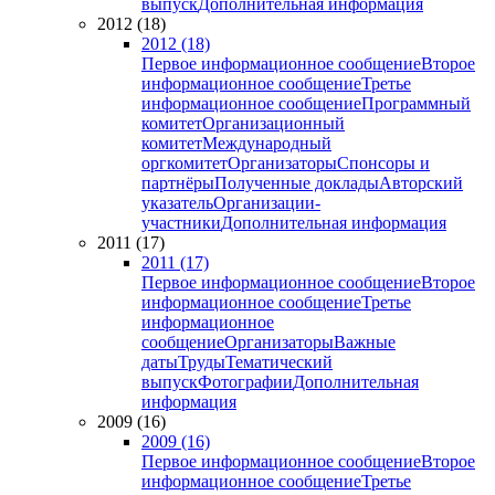
выпуск
Дополнительная информация
2012 (18)
2012 (18)
Первое информационное сообщение
Второе
информационное сообщение
Третье
информационное сообщение
Программный
комитет
Организационный
комитет
Международный
оргкомитет
Организаторы
Спонсоры и
партнёры
Полученные доклады
Авторский
указатель
Организации-
участники
Дополнительная информация
2011 (17)
2011 (17)
Первое информационное сообщение
Второе
информационное сообщение
Третье
информационное
сообщение
Организаторы
Важные
даты
Труды
Тематический
выпуск
Фотографии
Дополнительная
информация
2009 (16)
2009 (16)
Первое информационное сообщение
Второе
информационное сообщение
Третье