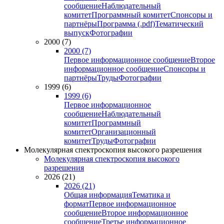
сообщение
Наблюдательный
комитет
Программный комитет
Спонсоры и
партнёры
Программа (.pdf)
Тематический
выпуск
Фотографии
2000 (7)
2000 (7)
Первое информационное сообщение
Второе
информационное сообщение
Спонсоры и
партнёры
Труды
Фотографии
1999 (6)
1999 (6)
Первое информационное
сообщение
Наблюдательный
комитет
Программный
комитет
Организационный
комитет
Труды
Фотографии
Молекулярная спектроскопия высокого разрешения
Молекулярная спектроскопия высокого
разрешения
2026 (21)
2026 (21)
Общая информация
Тематика и
формат
Первое информационное
сообщение
Второе информационное
сообщение
Третье информационное