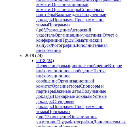
комитет
Организационный
комитет
Организаторы
Спонсоры и
партнёры
Важные даты
Полученные
доклады
Программа
Программы по
темам
Программа
(.pdf)
Размещение
Авторский
указатель
Организации-участники
Отчет о
конференции
Труды
Тематический
выпуск
Фотографии
Дополнительная
информация
2018 (24)
2018 (24)
Первое информационное сообщение
Второе
информационное сообщение
Третье
информационное
сообщение
Организационный
комитет
Организаторы
Спонсоры и
партнёры
Важные даты
Полученные
доклады
Пленарные доклады
Устные
доклады
Стендовые
доклады
Программа
Программы по
темам
Программа
(.pdf)
Размещение
Организации-
участники
Труды
Фотографии
Дополнительная
информация
Контакты