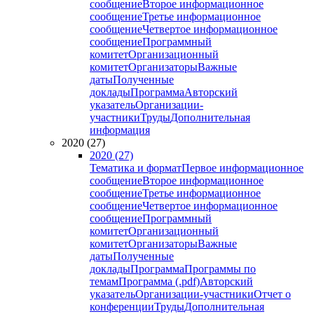
сообщение
Второе информационное
сообщение
Третье информационное
сообщение
Четвертое информационное
сообщение
Программный
комитет
Организационный
комитет
Организаторы
Важные
даты
Полученные
доклады
Программа
Авторский
указатель
Организации-
участники
Труды
Дополнительная
информация
2020 (27)
2020 (27)
Тематика и формат
Первое информационное
сообщение
Второе информационное
сообщение
Третье информационное
сообщение
Четвертое информационное
сообщение
Программный
комитет
Организационный
комитет
Организаторы
Важные
даты
Полученные
доклады
Программа
Программы по
темам
Программа (.pdf)
Авторский
указатель
Организации-участники
Отчет о
конференции
Труды
Дополнительная