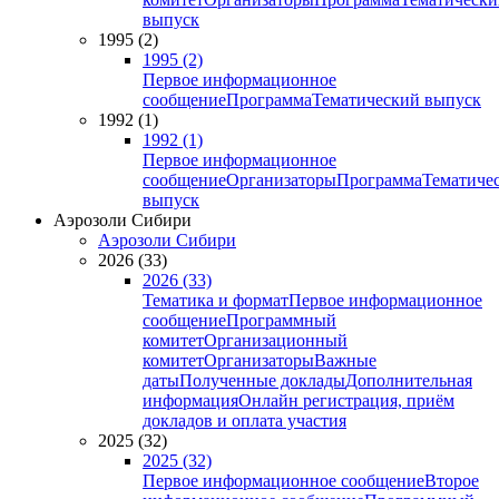
выпуск
1995 (2)
1995 (2)
Первое информационное
сообщение
Программа
Тематический выпуск
1992 (1)
1992 (1)
Первое информационное
сообщение
Организаторы
Программа
Тематиче
выпуск
Аэрозоли Сибири
Аэрозоли Сибири
2026 (33)
2026 (33)
Тематика и формат
Первое информационное
сообщение
Программный
комитет
Организационный
комитет
Организаторы
Важные
даты
Полученные доклады
Дополнительная
информация
Онлайн регистрация, приём
докладов и оплата участия
2025 (32)
2025 (32)
Первое информационное сообщение
Второе