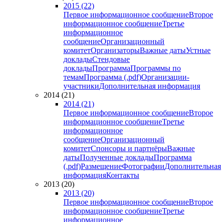
2015 (22)
Первое информационное сообщение
Второе
информационное сообщение
Третье
информационное
сообщение
Организационный
комитет
Организаторы
Важные даты
Устные
доклады
Стендовые
доклады
Программа
Программы по
темам
Программа (.pdf)
Организации-
участники
Дополнительная информация
2014 (21)
2014 (21)
Первое информационное сообщение
Второе
информационное сообщение
Третье
информационное
сообщение
Организационный
комитет
Спонсоры и партнёры
Важные
даты
Полученные доклады
Программа
(.pdf)
Размещение
Фотографии
Дополнительная
информация
Контакты
2013 (20)
2013 (20)
Первое информационное сообщение
Второе
информационное сообщение
Третье
информационное