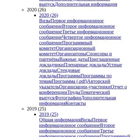
выпуск
Дополнительная информация
2020 (26)
2020 (26)
Визы
Первое информационное
сообщение
Второе информационное
сообщение
Третье информационное
сообщение
Четвертое информационное
сообщение
Программный
комитет
Организационный
комитет
Организаторы
Спонсоры и
партнёры
Важные даты
Приглашенные
докладчики
Пленарные доклады
Устные
доклады
Стендовые
доклады
Программа
Программы по
темам
Программа (.pdf)
Авторский
указатель
Организации-участники
Отчет о
конференции
Труды
Тематический
выпуск
Фотографии
Дополнительная
информация
Контакты
2019 (25)
2019 (25)
Общая информация
Визы
Первое
информационное сообщение
Второе
информационное сообщение
Третье
информационное сообщение
Программный