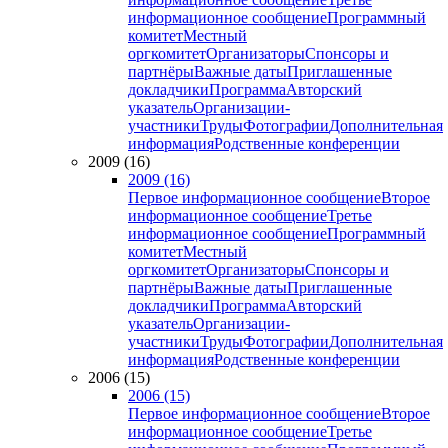
информационное сообщение
Программный
комитет
Местный
оргкомитет
Организаторы
Спонсоры и
партнёры
Важные даты
Приглашенные
докладчики
Программа
Авторский
указатель
Организации-
участники
Труды
Фотографии
Дополнительная
информация
Родственные конференции
2009 (16)
2009 (16)
Первое информационное сообщение
Второе
информационное сообщение
Третье
информационное сообщение
Программный
комитет
Местный
оргкомитет
Организаторы
Спонсоры и
партнёры
Важные даты
Приглашенные
докладчики
Программа
Авторский
указатель
Организации-
участники
Труды
Фотографии
Дополнительная
информация
Родственные конференции
2006 (15)
2006 (15)
Первое информационное сообщение
Второе
информационное сообщение
Третье