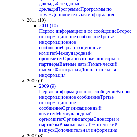
доклады
Стендовые
доклады
Программа
Программы по
темам
Дополнительная информация
2011 (10)
2011 (10)
Первое информационное сообщение
Второе
информационное сообщение
Третье
информационное
сообщение
Организационный
комитет
Международный
оргкомитет
Организаторы
Спонсоры и
партнёры
Важные даты
Тематический
выпуск
Фотографии
Дополнительная
информация
2009 (9)
2009 (9)
Первое информационное сообщение
Второе
информационное сообщение
Третье
информационное
сообщение
Организационный
комитет
Международный
оргкомитет
Организаторы
Спонсоры и
партнёры
Важные даты
Тематический
выпуск
Дополнительная информация
2007 (8)