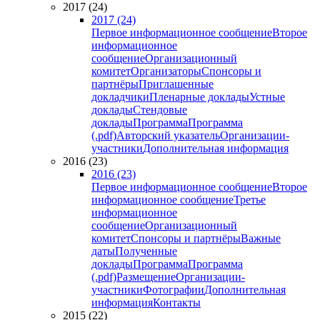
2017 (24)
2017 (24)
Первое информационное сообщение
Второе
информационное
сообщение
Организационный
комитет
Организаторы
Спонсоры и
партнёры
Приглашенные
докладчики
Пленарные доклады
Устные
доклады
Стендовые
доклады
Программа
Программа
(.pdf)
Авторский указатель
Организации-
участники
Дополнительная информация
2016 (23)
2016 (23)
Первое информационное сообщение
Второе
информационное сообщение
Третье
информационное
сообщение
Организационный
комитет
Спонсоры и партнёры
Важные
даты
Полученные
доклады
Программа
Программа
(.pdf)
Размещение
Организации-
участники
Фотографии
Дополнительная
информация
Контакты
2015 (22)