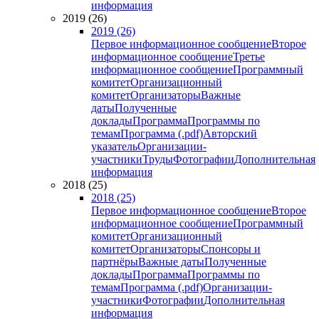
информация
2019 (26)
2019 (26)
Первое информационное сообщение
Второе
информационное сообщение
Третье
информационное сообщение
Программный
комитет
Организационный
комитет
Организаторы
Важные
даты
Полученные
доклады
Программа
Программы по
темам
Программа (.pdf)
Авторский
указатель
Организации-
участники
Труды
Фотографии
Дополнительная
информация
2018 (25)
2018 (25)
Первое информационное сообщение
Второе
информационное сообщение
Программный
комитет
Организационный
комитет
Организаторы
Спонсоры и
партнёры
Важные даты
Полученные
доклады
Программа
Программы по
темам
Программа (.pdf)
Организации-
участники
Фотографии
Дополнительная
информация