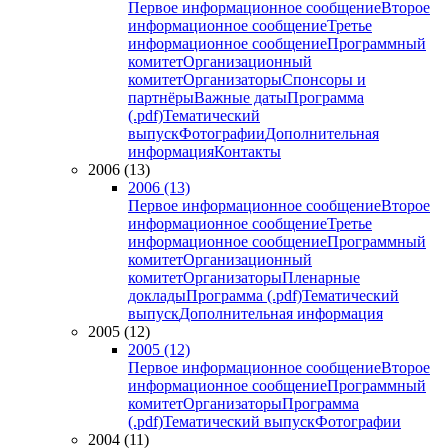
Первое информационное сообщение
Второе
информационное сообщение
Третье
информационное сообщение
Программный
комитет
Организационный
комитет
Организаторы
Спонсоры и
партнёры
Важные даты
Программа
(.pdf)
Тематический
выпуск
Фотографии
Дополнительная
информация
Контакты
2006 (13)
2006 (13)
Первое информационное сообщение
Второе
информационное сообщение
Третье
информационное сообщение
Программный
комитет
Организационный
комитет
Организаторы
Пленарные
доклады
Программа (.pdf)
Тематический
выпуск
Дополнительная информация
2005 (12)
2005 (12)
Первое информационное сообщение
Второе
информационное сообщение
Программный
комитет
Организаторы
Программа
(.pdf)
Тематический выпуск
Фотографии
2004 (11)