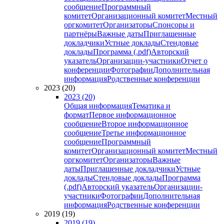
сообщение
Программный
комитет
Организационный комитет
Местный
оргкомитет
Организаторы
Спонсоры и
партнёры
Важные даты
Приглашенные
докладчики
Устные доклады
Стендовые
доклады
Программа (.pdf)
Авторский
указатель
Организации-участники
Отчет о
конференции
Фотографии
Дополнительная
информация
Родственные конференции
2023 (20)
2023 (20)
Общая информация
Тематика и
формат
Первое информационное
сообщение
Второе информационное
сообщение
Третье информационное
сообщение
Программный
комитет
Организационный комитет
Местный
оргкомитет
Организаторы
Важные
даты
Приглашенные докладчики
Устные
доклады
Стендовые доклады
Программа
(.pdf)
Авторский указатель
Организации-
участники
Фотографии
Дополнительная
информация
Родственные конференции
2019 (19)
2019 (19)