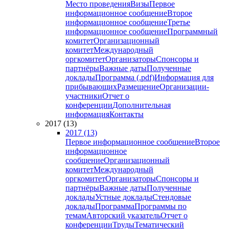
Место проведения
Визы
Первое
информационное сообщение
Второе
информационное сообщение
Третье
информационное сообщение
Программный
комитет
Организационный
комитет
Международный
оргкомитет
Организаторы
Спонсоры и
партнёры
Важные даты
Полученные
доклады
Программа (.pdf)
Информация для
прибывающих
Размещение
Организации-
участники
Отчет о
конференции
Дополнительная
информация
Контакты
2017 (13)
2017 (13)
Первое информационное сообщение
Второе
информационное
сообщение
Организационный
комитет
Международный
оргкомитет
Организаторы
Спонсоры и
партнёры
Важные даты
Полученные
доклады
Устные доклады
Стендовые
доклады
Программа
Программы по
темам
Авторский указатель
Отчет о
конференции
Труды
Тематический