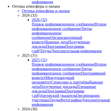
информация
Оптика атмосферы и океана
Оптика атмосферы и океана
2026 (32)
2026 (32)
Первое информационное сообщение
Второе
информационное сообщение
Третье
информационное
сообщение
Организационный
комитет
Важные даты
Полученные
доклады
Программа
Программа
(.pdf)
Труды
Дополнительная информация
2025 (31)
2025 (31)
Первое информационное сообщение
Второе
информационное сообщение
Третье
информационное сообщение
Программный
комитет
Международный
оргкомитет
Спонсоры и партнёры
Важные
даты
Полученные доклады
Пленарные
доклады
Программа
Программа
(.pdf)
Авторский указатель
Организации-
участники
Труды
Фотографии
Дополнительная
информация
2024 (30)