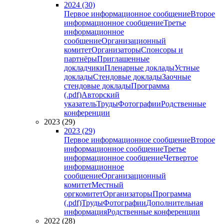
2024 (30)
Первое информационное сообщение
Второе
информационное сообщение
Третье
информационное
сообщение
Организационный
комитет
Организаторы
Спонсоры и
партнёры
Приглашенные
докладчики
Пленарные доклады
Устные
доклады
Стендовые доклады
Заочные
стендовые доклады
Программа
(.pdf)
Авторский
указатель
Труды
Фотографии
Родственные
конференции
2023 (29)
2023 (29)
Первое информационное сообщение
Второе
информационное сообщение
Третье
информационное сообщение
Четвертое
информационное
сообщение
Организационный
комитет
Местный
оргкомитет
Организаторы
Программа
(.pdf)
Труды
Фотографии
Дополнительная
информация
Родственные конференции
2022 (28)