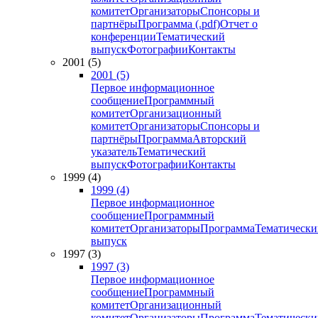
комитет
Организаторы
Спонсоры и
партнёры
Программа (.pdf)
Отчет о
конференции
Тематический
выпуск
Фотографии
Контакты
2001 (5)
2001 (5)
Первое информационное
сообщение
Программный
комитет
Организационный
комитет
Организаторы
Спонсоры и
партнёры
Программа
Авторский
указатель
Тематический
выпуск
Фотографии
Контакты
1999 (4)
1999 (4)
Первое информационное
сообщение
Программный
комитет
Организаторы
Программа
Тематически
выпуск
1997 (3)
1997 (3)
Первое информационное
сообщение
Программный
комитет
Организационный
комитет
Организаторы
Программа
Тематически