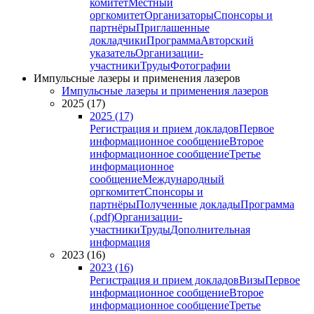
комитет
Местный
оргкомитет
Организаторы
Спонсоры и
партнёры
Приглашенные
докладчики
Программа
Авторский
указатель
Организации-
участники
Труды
Фотографии
Импульсные лазеры и применения лазеров
Импульсные лазеры и применения лазеров
2025 (17)
2025 (17)
Регистрация и прием докладов
Первое
информационное сообщение
Второе
информационное сообщение
Третье
информационное
сообщение
Международный
оргкомитет
Спонсоры и
партнёры
Полученные доклады
Программа
(.pdf)
Организации-
участники
Труды
Дополнительная
информация
2023 (16)
2023 (16)
Регистрация и прием докладов
Визы
Первое
информационное сообщение
Второе
информационное сообщение
Третье