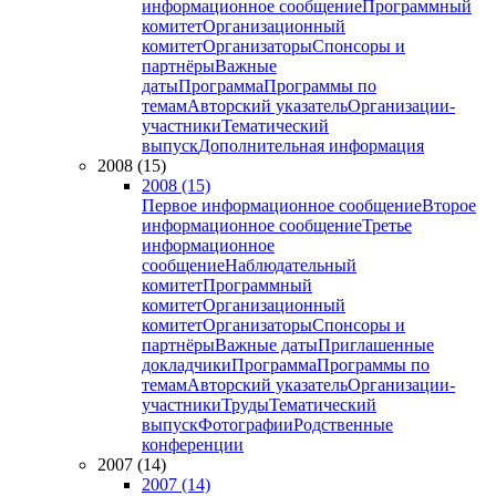
информационное сообщение
Программный
комитет
Организационный
комитет
Организаторы
Спонсоры и
партнёры
Важные
даты
Программа
Программы по
темам
Авторский указатель
Организации-
участники
Тематический
выпуск
Дополнительная информация
2008 (15)
2008 (15)
Первое информационное сообщение
Второе
информационное сообщение
Третье
информационное
сообщение
Наблюдательный
комитет
Программный
комитет
Организационный
комитет
Организаторы
Спонсоры и
партнёры
Важные даты
Приглашенные
докладчики
Программа
Программы по
темам
Авторский указатель
Организации-
участники
Труды
Тематический
выпуск
Фотографии
Родственные
конференции
2007 (14)
2007 (14)