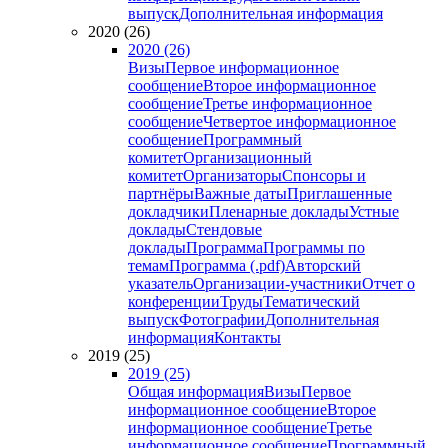
выпуск
Дополнительная информация
2020 (26)
2020 (26)
Визы
Первое информационное
сообщение
Второе информационное
сообщение
Третье информационное
сообщение
Четвертое информационное
сообщение
Программный
комитет
Организационный
комитет
Организаторы
Спонсоры и
партнёры
Важные даты
Приглашенные
докладчики
Пленарные доклады
Устные
доклады
Стендовые
доклады
Программа
Программы по
темам
Программа (.pdf)
Авторский
указатель
Организации-участники
Отчет о
конференции
Труды
Тематический
выпуск
Фотографии
Дополнительная
информация
Контакты
2019 (25)
2019 (25)
Общая информация
Визы
Первое
информационное сообщение
Второе
информационное сообщение
Третье
информационное сообщение
Программный