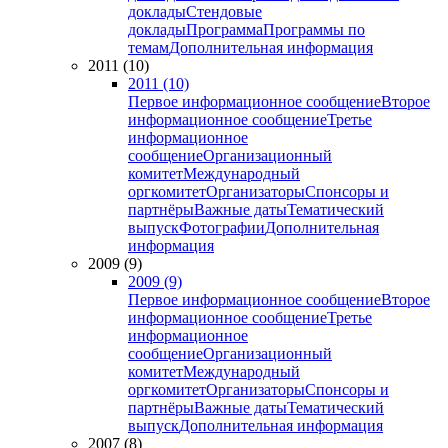
доклады
Стендовые
доклады
Программа
Программы по
темам
Дополнительная информация
2011 (10)
2011 (10)
Первое информационное сообщение
Второе
информационное сообщение
Третье
информационное
сообщение
Организационный
комитет
Международный
оргкомитет
Организаторы
Спонсоры и
партнёры
Важные даты
Тематический
выпуск
Фотографии
Дополнительная
информация
2009 (9)
2009 (9)
Первое информационное сообщение
Второе
информационное сообщение
Третье
информационное
сообщение
Организационный
комитет
Международный
оргкомитет
Организаторы
Спонсоры и
партнёры
Важные даты
Тематический
выпуск
Дополнительная информация
2007 (8)