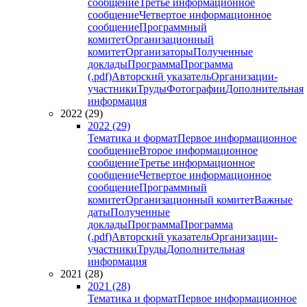
сообщение
Третье информационное
сообщение
Четвертое информационное
сообщение
Программный
комитет
Организационный
комитет
Организаторы
Полученные
доклады
Программа
Программа
(.pdf)
Авторский указатель
Организации-
участники
Труды
Фотографии
Дополнительная
информация
2022 (29)
2022 (29)
Тематика и формат
Первое информационное
сообщение
Второе информационное
сообщение
Третье информационное
сообщение
Четвертое информационное
сообщение
Программный
комитет
Организационный комитет
Важные
даты
Полученные
доклады
Программа
Программа
(.pdf)
Авторский указатель
Организации-
участники
Труды
Дополнительная
информация
2021 (28)
2021 (28)
Тематика и формат
Первое информационное