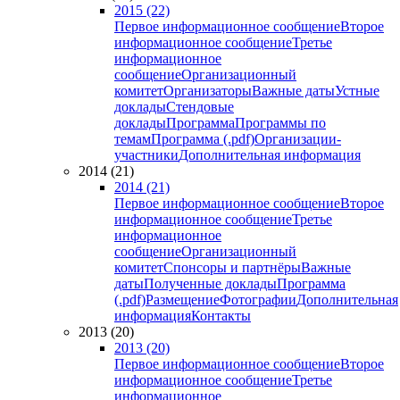
2015 (22)
Первое информационное сообщение
Второе
информационное сообщение
Третье
информационное
сообщение
Организационный
комитет
Организаторы
Важные даты
Устные
доклады
Стендовые
доклады
Программа
Программы по
темам
Программа (.pdf)
Организации-
участники
Дополнительная информация
2014 (21)
2014 (21)
Первое информационное сообщение
Второе
информационное сообщение
Третье
информационное
сообщение
Организационный
комитет
Спонсоры и партнёры
Важные
даты
Полученные доклады
Программа
(.pdf)
Размещение
Фотографии
Дополнительная
информация
Контакты
2013 (20)
2013 (20)
Первое информационное сообщение
Второе
информационное сообщение
Третье
информационное