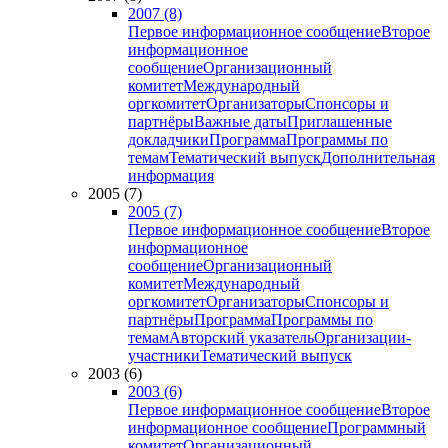
2007 (8)
Первое информационное сообщение
Второе
информационное
сообщение
Организационный
комитет
Международный
оргкомитет
Организаторы
Спонсоры и
партнёры
Важные даты
Приглашенные
докладчики
Программа
Программы по
темам
Тематический выпуск
Дополнительная
информация
2005 (7)
2005 (7)
Первое информационное сообщение
Второе
информационное
сообщение
Организационный
комитет
Международный
оргкомитет
Организаторы
Спонсоры и
партнёры
Программа
Программы по
темам
Авторский указатель
Организации-
участники
Тематический выпуск
2003 (6)
2003 (6)
Первое информационное сообщение
Второе
информационное сообщение
Программный
комитет
Организационный