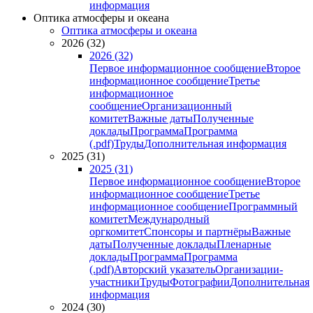
информация
Оптика атмосферы и океана
Оптика атмосферы и океана
2026 (32)
2026 (32)
Первое информационное сообщение
Второе
информационное сообщение
Третье
информационное
сообщение
Организационный
комитет
Важные даты
Полученные
доклады
Программа
Программа
(.pdf)
Труды
Дополнительная информация
2025 (31)
2025 (31)
Первое информационное сообщение
Второе
информационное сообщение
Третье
информационное сообщение
Программный
комитет
Международный
оргкомитет
Спонсоры и партнёры
Важные
даты
Полученные доклады
Пленарные
доклады
Программа
Программа
(.pdf)
Авторский указатель
Организации-
участники
Труды
Фотографии
Дополнительная
информация
2024 (30)