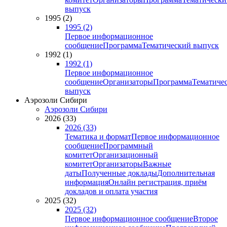
выпуск
1995 (2)
1995 (2)
Первое информационное
сообщение
Программа
Тематический выпуск
1992 (1)
1992 (1)
Первое информационное
сообщение
Организаторы
Программа
Тематиче
выпуск
Аэрозоли Сибири
Аэрозоли Сибири
2026 (33)
2026 (33)
Тематика и формат
Первое информационное
сообщение
Программный
комитет
Организационный
комитет
Организаторы
Важные
даты
Полученные доклады
Дополнительная
информация
Онлайн регистрация, приём
докладов и оплата участия
2025 (32)
2025 (32)
Первое информационное сообщение
Второе