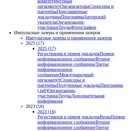
комитет
Местный
оргкомитет
Организаторы
Спонсоры и
партнёры
Приглашенные
докладчики
Программа
Авторский
указатель
Организации-
участники
Труды
Фотографии
Импульсные лазеры и применения лазеров
Импульсные лазеры и применения лазеров
2025 (17)
2025 (17)
Регистрация и прием докладов
Первое
информационное сообщение
Второе
информационное сообщение
Третье
информационное
сообщение
Международный
оргкомитет
Спонсоры и
партнёры
Полученные доклады
Программа
(.pdf)
Организации-
участники
Труды
Дополнительная
информация
2023 (16)
2023 (16)
Регистрация и прием докладов
Визы
Первое
информационное сообщение
Второе
информационное сообщение
Третье