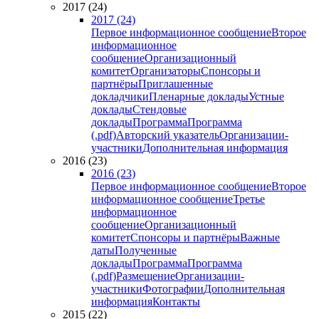
2017 (24)
2017 (24)
Первое информационное сообщение
Второе
информационное
сообщение
Организационный
комитет
Организаторы
Спонсоры и
партнёры
Приглашенные
докладчики
Пленарные доклады
Устные
доклады
Стендовые
доклады
Программа
Программа
(.pdf)
Авторский указатель
Организации-
участники
Дополнительная информация
2016 (23)
2016 (23)
Первое информационное сообщение
Второе
информационное сообщение
Третье
информационное
сообщение
Организационный
комитет
Спонсоры и партнёры
Важные
даты
Полученные
доклады
Программа
Программа
(.pdf)
Размещение
Организации-
участники
Фотографии
Дополнительная
информация
Контакты
2015 (22)