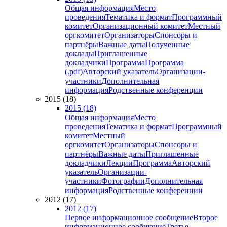
Общая информация
Место
проведения
Тематика и формат
Программный
комитет
Организационный комитет
Местный
оргкомитет
Организаторы
Спонсоры и
партнёры
Важные даты
Полученные
доклады
Приглашенные
докладчики
Программа
Программа
(.pdf)
Авторский указатель
Организации-
участники
Дополнительная
информация
Родственные конференции
2015 (18)
2015 (18)
Общая информация
Место
проведения
Тематика и формат
Программный
комитет
Местный
оргкомитет
Организаторы
Спонсоры и
партнёры
Важные даты
Приглашенные
докладчики
Лекции
Программа
Авторский
указатель
Организации-
участники
Фотографии
Дополнительная
информация
Родственные конференции
2012 (17)
2012 (17)
Первое информационное сообщение
Второе
информационное сообщение
Третье