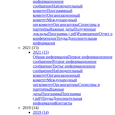
информационное
сообщение
Наблюдательный
комитет
Программный
комитет
Организационный
комитет
Международный
оргкомитет
Организаторы
Спонсоры и
партнёры
Важные даты
Полученные
доклады
Программа (.pdf)
Размещение
Отчет о
конференции
Труды
Дополнительная
информация
2021 (15)
2021 (15)
Общая информация
Первое информационное
сообщение
Второе информационное
сообщение
Третье информационное
сообщение
Наблюдательный
комитет
Организационный
комитет
Международный
оргкомитет
Организаторы
Спонсоры и
партнёры
Важные
даты
Программа
Программа
(.pdf)
Труды
Дополнительная
информация
Контакты
2019 (14)
2019 (14)