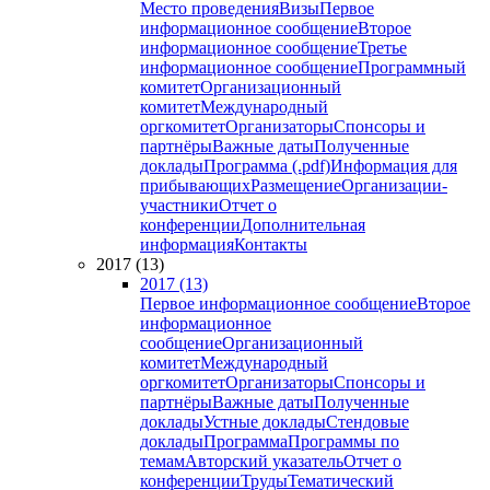
Место проведения
Визы
Первое
информационное сообщение
Второе
информационное сообщение
Третье
информационное сообщение
Программный
комитет
Организационный
комитет
Международный
оргкомитет
Организаторы
Спонсоры и
партнёры
Важные даты
Полученные
доклады
Программа (.pdf)
Информация для
прибывающих
Размещение
Организации-
участники
Отчет о
конференции
Дополнительная
информация
Контакты
2017 (13)
2017 (13)
Первое информационное сообщение
Второе
информационное
сообщение
Организационный
комитет
Международный
оргкомитет
Организаторы
Спонсоры и
партнёры
Важные даты
Полученные
доклады
Устные доклады
Стендовые
доклады
Программа
Программы по
темам
Авторский указатель
Отчет о
конференции
Труды
Тематический