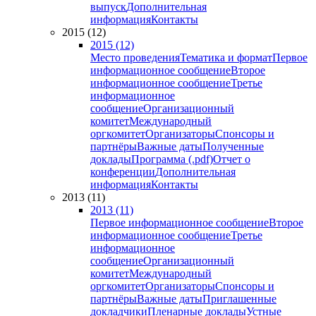
выпуск
Дополнительная
информация
Контакты
2015 (12)
2015 (12)
Место проведения
Тематика и формат
Первое
информационное сообщение
Второе
информационное сообщение
Третье
информационное
сообщение
Организационный
комитет
Международный
оргкомитет
Организаторы
Спонсоры и
партнёры
Важные даты
Полученные
доклады
Программа (.pdf)
Отчет о
конференции
Дополнительная
информация
Контакты
2013 (11)
2013 (11)
Первое информационное сообщение
Второе
информационное сообщение
Третье
информационное
сообщение
Организационный
комитет
Международный
оргкомитет
Организаторы
Спонсоры и
партнёры
Важные даты
Приглашенные
докладчики
Пленарные доклады
Устные