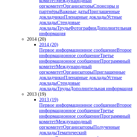
комитет
Международный
оргкомитет
Организаторы
Спонсоры и
партнёры
Важные даты
Приглашенные
докладчики
Пленарные доклады
Устные
доклады
Стендовые
доклады
Труды
Фотографии
Дополнительная
информация
2014 (20)
2014 (20)
Первое информационное сообщение
Второе
информационное сообщение
Третье
информационное сообщение
Программный
комитет
Международный
оргкомитет
Организаторы
Приглашенные
докладчики
Пленарные доклады
Устные
доклады
Стендовые
доклады
Труды
Дополнительная информация
2013 (19)
2013 (19)
Первое информационное сообщение
Второе
информационное сообщение
Третье
информационное сообщение
Программный
комитет
Международный
оргкомитет
Организаторы
Полученные
доклады
Тематический