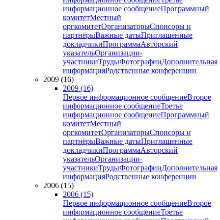
информационное сообщение
Программный
комитет
Местный
оргкомитет
Организаторы
Спонсоры и
партнёры
Важные даты
Приглашенные
докладчики
Программа
Авторский
указатель
Организации-
участники
Труды
Фотографии
Дополнительная
информация
Родственные конференции
2009 (16)
2009 (16)
Первое информационное сообщение
Второе
информационное сообщение
Третье
информационное сообщение
Программный
комитет
Местный
оргкомитет
Организаторы
Спонсоры и
партнёры
Важные даты
Приглашенные
докладчики
Программа
Авторский
указатель
Организации-
участники
Труды
Фотографии
Дополнительная
информация
Родственные конференции
2006 (15)
2006 (15)
Первое информационное сообщение
Второе
информационное сообщение
Третье