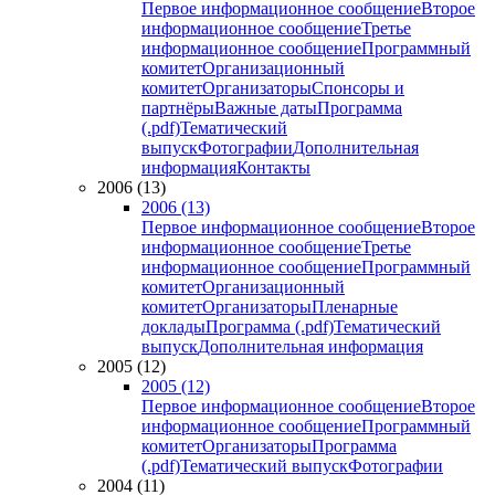
Первое информационное сообщение
Второе
информационное сообщение
Третье
информационное сообщение
Программный
комитет
Организационный
комитет
Организаторы
Спонсоры и
партнёры
Важные даты
Программа
(.pdf)
Тематический
выпуск
Фотографии
Дополнительная
информация
Контакты
2006 (13)
2006 (13)
Первое информационное сообщение
Второе
информационное сообщение
Третье
информационное сообщение
Программный
комитет
Организационный
комитет
Организаторы
Пленарные
доклады
Программа (.pdf)
Тематический
выпуск
Дополнительная информация
2005 (12)
2005 (12)
Первое информационное сообщение
Второе
информационное сообщение
Программный
комитет
Организаторы
Программа
(.pdf)
Тематический выпуск
Фотографии
2004 (11)