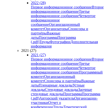
2022 (28)
Первое информационное сообщение
Второе
информационное сообщение
Третье
информационное сообщение
Четвертое
информационное
сообщение
Организационный
комитет
Организаторы
Спонсоры и
партнёры
Важные
даты
Программа
Программа
(.pdf)
Труды
Фотографии
Дополнительная
информация
2021 (27)
2021 (27)
Первое информационное сообщение
Второе
информационное сообщение
Третье
информационное сообщение
Четвертое
информационное сообщение
Программный
комитет
Организационный
комитет
Спонсоры и партнёры
Важные
даты
Пленарные доклады
Устные
доклады
Стендовые доклады
Заочные
стендовые доклады
Программа
Программа
(.pdf)
Авторский указатель
Организации-
участники
Отчет о
конференции
Труды
Тематический