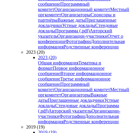
сообщение
Программный
комитет
Организационный комитет
Местный
оргкомитет
Организаторы
Спонсоры и
партнёры
Важные даты
Приглашенные
докладчики
Устные доклады
Стендовые
доклады
Программа (.pdf)
Авторский
указатель
Организации-участники
Отчет о
конференции
Фотографии
Дополнительная
информация
Родственные конференции
2023 (20)
2023 (20)
Общая информация
Тематика и
формат
Первое информационное
сообщение
Второе информационное
сообщение
Третье информационное
сообщение
Программный
комитет
Организационный комитет
Местный
оргкомитет
Организаторы
Важные
даты
Приглашенные докладчики
Устные
доклады
Стендовые доклады
Программа
(.pdf)
Авторский указатель
Организации-
участники
Фотографии
Дополнительная
информация
Родственные конференции
2019 (19)
2019 (19)