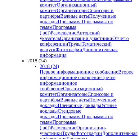
комитет
Организационный
комитет
Организаторы
Спонсоры и
партнёры
Важные даты
Полученные
доклады
Программа
Программы по
темам
Программа
(.pdf)
Размещение
Авторский
указатель
Организации-участники
Отчет о
конференции
Труды
Тематический
выпуск
Фотографии
Дополнительная
информация
2018 (24)
2018 (24)
Первое информационное сообщение
Второе
информационное сообщение
Третье
информационное
сообщение
Организационный
комитет
Организаторы
Спонсоры и
партнёры
Важные даты
Полученные
доклады
Пленарные доклады
Устные
доклады
Стендовые
доклады
Программа
Программы по
темам
Программа
(.pdf)
Размещение
Организации-
участники
Труды
Фотографии
Дополнительная
информация
Контакты