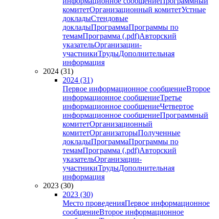
информационное сообщение
Программный
комитет
Организационный комитет
Устные
доклады
Стендовые
доклады
Программа
Программы по
темам
Программа (.pdf)
Авторский
указатель
Организации-
участники
Труды
Дополнительная
информация
2024 (31)
2024 (31)
Первое информационное сообщение
Второе
информационное сообщение
Третье
информационное сообщение
Четвертое
информационное сообщение
Программный
комитет
Организационный
комитет
Организаторы
Полученные
доклады
Программа
Программы по
темам
Программа (.pdf)
Авторский
указатель
Организации-
участники
Труды
Дополнительная
информация
2023 (30)
2023 (30)
Место проведения
Первое информационное
сообщение
Второе информационное