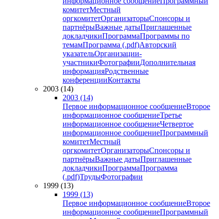
информационное сообщение
Программный
комитет
Местный
оргкомитет
Организаторы
Спонсоры и
партнёры
Важные даты
Приглашенные
докладчики
Программа
Программы по
темам
Программа (.pdf)
Авторский
указатель
Организации-
участники
Фотографии
Дополнительная
информация
Родственные
конференции
Контакты
2003 (14)
2003 (14)
Первое информационное сообщение
Второе
информационное сообщение
Третье
информационное сообщение
Четвертое
информационное сообщение
Программный
комитет
Местный
оргкомитет
Организаторы
Спонсоры и
партнёры
Важные даты
Приглашенные
докладчики
Программа
Программа
(.pdf)
Труды
Фотографии
1999 (13)
1999 (13)
Первое информационное сообщение
Второе
информационное сообщение
Программный