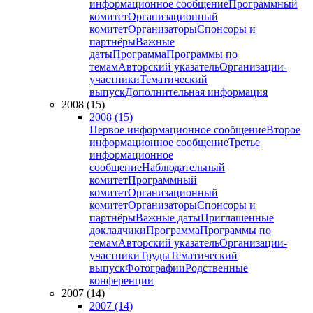
информационное сообщение
Программный
комитет
Организационный
комитет
Организаторы
Спонсоры и
партнёры
Важные
даты
Программа
Программы по
темам
Авторский указатель
Организации-
участники
Тематический
выпуск
Дополнительная информация
2008 (15)
2008 (15)
Первое информационное сообщение
Второе
информационное сообщение
Третье
информационное
сообщение
Наблюдательный
комитет
Программный
комитет
Организационный
комитет
Организаторы
Спонсоры и
партнёры
Важные даты
Приглашенные
докладчики
Программа
Программы по
темам
Авторский указатель
Организации-
участники
Труды
Тематический
выпуск
Фотографии
Родственные
конференции
2007 (14)
2007 (14)