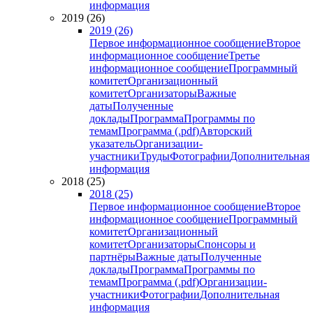
информация
2019 (26)
2019 (26)
Первое информационное сообщение
Второе
информационное сообщение
Третье
информационное сообщение
Программный
комитет
Организационный
комитет
Организаторы
Важные
даты
Полученные
доклады
Программа
Программы по
темам
Программа (.pdf)
Авторский
указатель
Организации-
участники
Труды
Фотографии
Дополнительная
информация
2018 (25)
2018 (25)
Первое информационное сообщение
Второе
информационное сообщение
Программный
комитет
Организационный
комитет
Организаторы
Спонсоры и
партнёры
Важные даты
Полученные
доклады
Программа
Программы по
темам
Программа (.pdf)
Организации-
участники
Фотографии
Дополнительная
информация