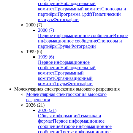
сообщение
Наблюдательный
комитет
Программный комитет
Спонсоры и
партнёры
Программа (.pdf)
Тематический
выпуск
Фотографии
2000 (7)
2000 (7)
Первое информационное сообщение
Второе
информационное сообщение
Спонсоры и
партнёры
Труды
Фотографии
1999 (6)
1999 (6)
Первое информационное
сообщение
Наблюдательный
комитет
Программный
комитет
Организационный
комитет
Труды
Фотографии
Молекулярная спектроскопия высокого разрешения
Молекулярная спектроскопия высокого
разрешения
2026 (21)
2026 (21)
Общая информация
Тематика и
формат
Первое информационное
сообщение
Второе информационное
сообщение
Третье информационное