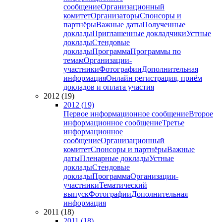
сообщение
Организационный
комитет
Организаторы
Спонсоры и
партнёры
Важные даты
Полученные
доклады
Приглашенные докладчики
Устные
доклады
Стендовые
доклады
Программа
Программы по
темам
Организации-
участники
Фотографии
Дополнительная
информация
Онлайн регистрация, приём
докладов и оплата участия
2012 (19)
2012 (19)
Первое информационное сообщение
Второе
информационное сообщение
Третье
информационное
сообщение
Организационный
комитет
Спонсоры и партнёры
Важные
даты
Пленарные доклады
Устные
доклады
Стендовые
доклады
Программа
Организации-
участники
Тематический
выпуск
Фотографии
Дополнительная
информация
2011 (18)
2011 (18)