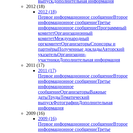
выпуск
Дополнительная информация
2012 (18)
2012 (18)
Первое информационное сообщение
Второе
информационное сообщение
Третье
информационное сообщение
Программный
комитет
Организационный
комитет
Международный
оргкомитет
Организаторы
Спонсоры и
партнёры
Полученные доклады
Авторский
указатель
Организации-
участники
Дополнительная информация
2011 (17)
2011 (17)
Первое информационное сообщение
Второе
информационное сообщение
Третье
информационное
сообщение
Организаторы
Важные
даты
Труды
Тематический
выпуск
Фотографии
Дополнительная
информация
2009 (16)
2009 (16)
Первое информационное сообщение
Второе
информационное сообщение
Третье