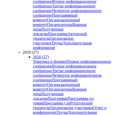
сообщение
Второе информационное
сообщение
Третье информационное
сообщение
Четвертое информационное
сообщение
Программный
комитет
Организационный
комитет
Организаторы
Важные
даты
Полученные
доклады
Программа
Авторский
указатель
Организации-
участники
Труды
Дополнительная
информация
2020 (27)
2020 (27)
Тематика и формат
Первое информационное
сообщение
Второе информационное
сообщение
Третье информационное
сообщение
Четвертое информационное
сообщение
Программный
комитет
Организационный
комитет
Организаторы
Важные
даты
Полученные
доклады
Программа
Программы по
темам
Программа (.pdf)
Авторский
указатель
Организации-участники
Отчет о
конференции
Труды
Дополнительная