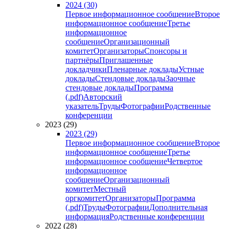
2024 (30)
Первое информационное сообщение
Второе
информационное сообщение
Третье
информационное
сообщение
Организационный
комитет
Организаторы
Спонсоры и
партнёры
Приглашенные
докладчики
Пленарные доклады
Устные
доклады
Стендовые доклады
Заочные
стендовые доклады
Программа
(.pdf)
Авторский
указатель
Труды
Фотографии
Родственные
конференции
2023 (29)
2023 (29)
Первое информационное сообщение
Второе
информационное сообщение
Третье
информационное сообщение
Четвертое
информационное
сообщение
Организационный
комитет
Местный
оргкомитет
Организаторы
Программа
(.pdf)
Труды
Фотографии
Дополнительная
информация
Родственные конференции
2022 (28)