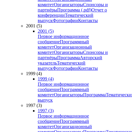
комитет
Организаторы
Спонсоры и
партнёры
Программа (.pdf)
Отчет о
конференции
Тематический
выпуск
Фотографии
Контакты
2001 (5)
2001 (5)
Первое информационное
сообщение
Программный
комитет
Организационный
комитет
Организаторы
Спонсоры и
партнёры
Программа
Авторский
указатель
Тематический
выпуск
Фотографии
Контакты
1999 (4)
1999 (4)
Первое информационное
сообщение
Программный
комитет
Организаторы
Программа
Тематически
выпуск
1997 (3)
1997 (3)
Первое информационное
сообщение
Программный
комитет
Организационный
комитет
Организаторы
Программа
Тематически