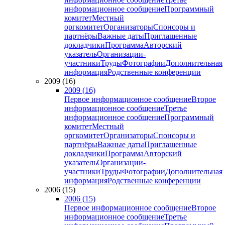
информационное сообщение
Программный
комитет
Местный
оргкомитет
Организаторы
Спонсоры и
партнёры
Важные даты
Приглашенные
докладчики
Программа
Авторский
указатель
Организации-
участники
Труды
Фотографии
Дополнительная
информация
Родственные конференции
2009 (16)
2009 (16)
Первое информационное сообщение
Второе
информационное сообщение
Третье
информационное сообщение
Программный
комитет
Местный
оргкомитет
Организаторы
Спонсоры и
партнёры
Важные даты
Приглашенные
докладчики
Программа
Авторский
указатель
Организации-
участники
Труды
Фотографии
Дополнительная
информация
Родственные конференции
2006 (15)
2006 (15)
Первое информационное сообщение
Второе
информационное сообщение
Третье