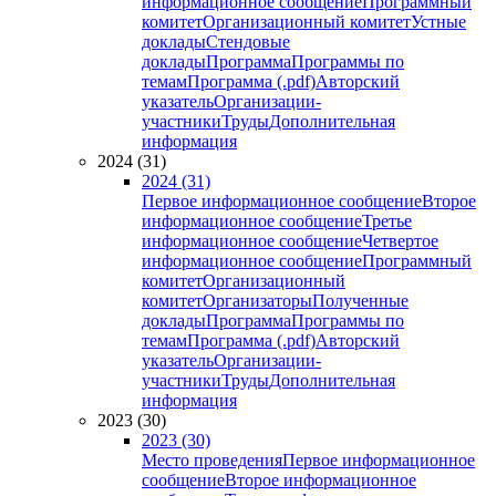
информационное сообщение
Программный
комитет
Организационный комитет
Устные
доклады
Стендовые
доклады
Программа
Программы по
темам
Программа (.pdf)
Авторский
указатель
Организации-
участники
Труды
Дополнительная
информация
2024 (31)
2024 (31)
Первое информационное сообщение
Второе
информационное сообщение
Третье
информационное сообщение
Четвертое
информационное сообщение
Программный
комитет
Организационный
комитет
Организаторы
Полученные
доклады
Программа
Программы по
темам
Программа (.pdf)
Авторский
указатель
Организации-
участники
Труды
Дополнительная
информация
2023 (30)
2023 (30)
Место проведения
Первое информационное
сообщение
Второе информационное