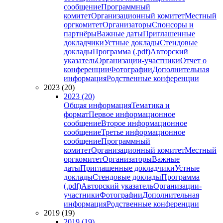
сообщение
Программный
комитет
Организационный комитет
Местный
оргкомитет
Организаторы
Спонсоры и
партнёры
Важные даты
Приглашенные
докладчики
Устные доклады
Стендовые
доклады
Программа (.pdf)
Авторский
указатель
Организации-участники
Отчет о
конференции
Фотографии
Дополнительная
информация
Родственные конференции
2023 (20)
2023 (20)
Общая информация
Тематика и
формат
Первое информационное
сообщение
Второе информационное
сообщение
Третье информационное
сообщение
Программный
комитет
Организационный комитет
Местный
оргкомитет
Организаторы
Важные
даты
Приглашенные докладчики
Устные
доклады
Стендовые доклады
Программа
(.pdf)
Авторский указатель
Организации-
участники
Фотографии
Дополнительная
информация
Родственные конференции
2019 (19)
2019 (19)