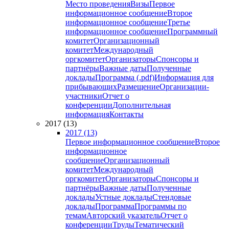
Место проведения
Визы
Первое
информационное сообщение
Второе
информационное сообщение
Третье
информационное сообщение
Программный
комитет
Организационный
комитет
Международный
оргкомитет
Организаторы
Спонсоры и
партнёры
Важные даты
Полученные
доклады
Программа (.pdf)
Информация для
прибывающих
Размещение
Организации-
участники
Отчет о
конференции
Дополнительная
информация
Контакты
2017 (13)
2017 (13)
Первое информационное сообщение
Второе
информационное
сообщение
Организационный
комитет
Международный
оргкомитет
Организаторы
Спонсоры и
партнёры
Важные даты
Полученные
доклады
Устные доклады
Стендовые
доклады
Программа
Программы по
темам
Авторский указатель
Отчет о
конференции
Труды
Тематический