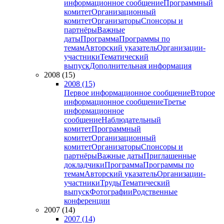
информационное сообщение
Программный
комитет
Организационный
комитет
Организаторы
Спонсоры и
партнёры
Важные
даты
Программа
Программы по
темам
Авторский указатель
Организации-
участники
Тематический
выпуск
Дополнительная информация
2008 (15)
2008 (15)
Первое информационное сообщение
Второе
информационное сообщение
Третье
информационное
сообщение
Наблюдательный
комитет
Программный
комитет
Организационный
комитет
Организаторы
Спонсоры и
партнёры
Важные даты
Приглашенные
докладчики
Программа
Программы по
темам
Авторский указатель
Организации-
участники
Труды
Тематический
выпуск
Фотографии
Родственные
конференции
2007 (14)
2007 (14)