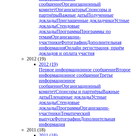
сообщение
Организационный
комитет
Организаторы
Спонсоры и
партнёры
Важные даты
Полученные
доклады
Приглашенные докладчики
Устные
доклады
Стендовые
доклады
Программа
Программы по
темам
Организации-
участники
Фотографии
Дополнительная
информация
Онлайн регистрация, приём
докладов и оплата участия
2012 (19)
2012 (19)
Первое информационное сообщение
Второе
информационное сообщение
Третье
информационное
сообщение
Организационный
комитет
Спонсоры и партнёры
Важные
даты
Пленарные доклады
Устные
доклады
Стендовые
доклады
Программа
Организации-
участники
Тематический
выпуск
Фотографии
Дополнительная
информация
2011 (18)
2011 (18)