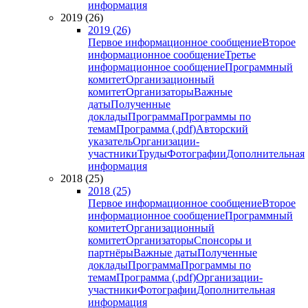
информация
2019 (26)
2019 (26)
Первое информационное сообщение
Второе
информационное сообщение
Третье
информационное сообщение
Программный
комитет
Организационный
комитет
Организаторы
Важные
даты
Полученные
доклады
Программа
Программы по
темам
Программа (.pdf)
Авторский
указатель
Организации-
участники
Труды
Фотографии
Дополнительная
информация
2018 (25)
2018 (25)
Первое информационное сообщение
Второе
информационное сообщение
Программный
комитет
Организационный
комитет
Организаторы
Спонсоры и
партнёры
Важные даты
Полученные
доклады
Программа
Программы по
темам
Программа (.pdf)
Организации-
участники
Фотографии
Дополнительная
информация