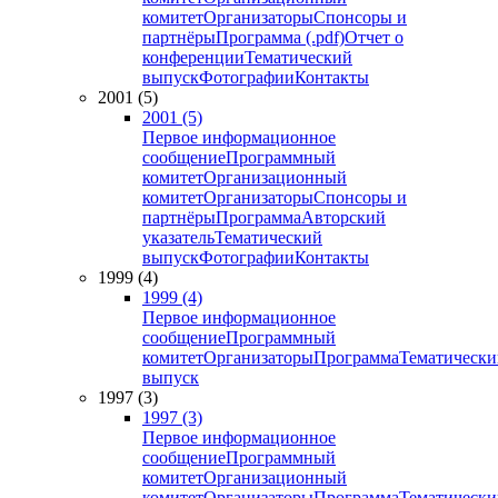
комитет
Организаторы
Спонсоры и
партнёры
Программа (.pdf)
Отчет о
конференции
Тематический
выпуск
Фотографии
Контакты
2001 (5)
2001 (5)
Первое информационное
сообщение
Программный
комитет
Организационный
комитет
Организаторы
Спонсоры и
партнёры
Программа
Авторский
указатель
Тематический
выпуск
Фотографии
Контакты
1999 (4)
1999 (4)
Первое информационное
сообщение
Программный
комитет
Организаторы
Программа
Тематически
выпуск
1997 (3)
1997 (3)
Первое информационное
сообщение
Программный
комитет
Организационный
комитет
Организаторы
Программа
Тематически