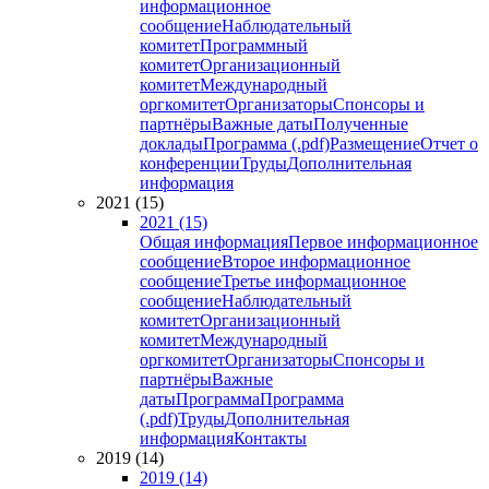
информационное
сообщение
Наблюдательный
комитет
Программный
комитет
Организационный
комитет
Международный
оргкомитет
Организаторы
Спонсоры и
партнёры
Важные даты
Полученные
доклады
Программа (.pdf)
Размещение
Отчет о
конференции
Труды
Дополнительная
информация
2021 (15)
2021 (15)
Общая информация
Первое информационное
сообщение
Второе информационное
сообщение
Третье информационное
сообщение
Наблюдательный
комитет
Организационный
комитет
Международный
оргкомитет
Организаторы
Спонсоры и
партнёры
Важные
даты
Программа
Программа
(.pdf)
Труды
Дополнительная
информация
Контакты
2019 (14)
2019 (14)