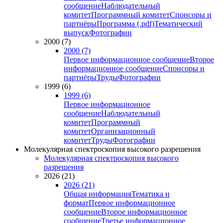
сообщение
Наблюдательный
комитет
Программный комитет
Спонсоры и
партнёры
Программа (.pdf)
Тематический
выпуск
Фотографии
2000 (7)
2000 (7)
Первое информационное сообщение
Второе
информационное сообщение
Спонсоры и
партнёры
Труды
Фотографии
1999 (6)
1999 (6)
Первое информационное
сообщение
Наблюдательный
комитет
Программный
комитет
Организационный
комитет
Труды
Фотографии
Молекулярная спектроскопия высокого разрешения
Молекулярная спектроскопия высокого
разрешения
2026 (21)
2026 (21)
Общая информация
Тематика и
формат
Первое информационное
сообщение
Второе информационное
сообщение
Третье информационное