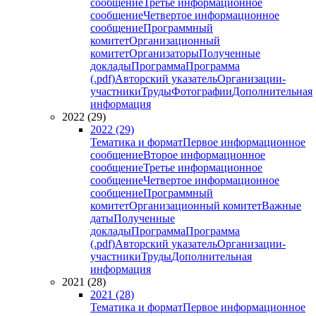
сообщение
Третье информационное
сообщение
Четвертое информационное
сообщение
Программный
комитет
Организационный
комитет
Организаторы
Полученные
доклады
Программа
Программа
(.pdf)
Авторский указатель
Организации-
участники
Труды
Фотографии
Дополнительная
информация
2022 (29)
2022 (29)
Тематика и формат
Первое информационное
сообщение
Второе информационное
сообщение
Третье информационное
сообщение
Четвертое информационное
сообщение
Программный
комитет
Организационный комитет
Важные
даты
Полученные
доклады
Программа
Программа
(.pdf)
Авторский указатель
Организации-
участники
Труды
Дополнительная
информация
2021 (28)
2021 (28)
Тематика и формат
Первое информационное