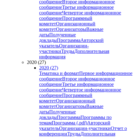
сообщение
Второе информационное
сообщение
Третье информационное
сообщение
Четвертое информационное
сообщение
Программный
комитет
Организационный
комитет
Организаторы
Важные
даты
Полученные
доклады
Программа
Авторский
указатель
Организации-
участники
Труды
Дополнительная
информация
2020 (27)
2020 (27)
Тематика и формат
Первое информационное
сообщение
Второе информационное
сообщение
Третье информационное
сообщение
Четвертое информационное
сообщение
Программный
комитет
Организационный
комитет
Организаторы
Важные
даты
Полученные
доклады
Программа
Программы по
темам
Программа (.pdf)
Авторский
указатель
Организации-участники
Отчет о
конференции
Труды
Дополнительная