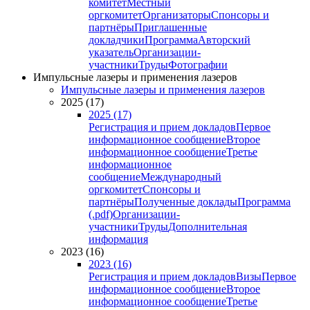
комитет
Местный
оргкомитет
Организаторы
Спонсоры и
партнёры
Приглашенные
докладчики
Программа
Авторский
указатель
Организации-
участники
Труды
Фотографии
Импульсные лазеры и применения лазеров
Импульсные лазеры и применения лазеров
2025 (17)
2025 (17)
Регистрация и прием докладов
Первое
информационное сообщение
Второе
информационное сообщение
Третье
информационное
сообщение
Международный
оргкомитет
Спонсоры и
партнёры
Полученные доклады
Программа
(.pdf)
Организации-
участники
Труды
Дополнительная
информация
2023 (16)
2023 (16)
Регистрация и прием докладов
Визы
Первое
информационное сообщение
Второе
информационное сообщение
Третье