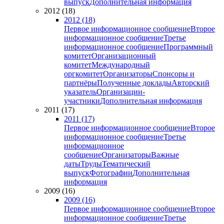
выпуск
Дополнительная информация
2012 (18)
2012 (18)
Первое информационное сообщение
Второе
информационное сообщение
Третье
информационное сообщение
Программный
комитет
Организационный
комитет
Международный
оргкомитет
Организаторы
Спонсоры и
партнёры
Полученные доклады
Авторский
указатель
Организации-
участники
Дополнительная информация
2011 (17)
2011 (17)
Первое информационное сообщение
Второе
информационное сообщение
Третье
информационное
сообщение
Организаторы
Важные
даты
Труды
Тематический
выпуск
Фотографии
Дополнительная
информация
2009 (16)
2009 (16)
Первое информационное сообщение
Второе
информационное сообщение
Третье