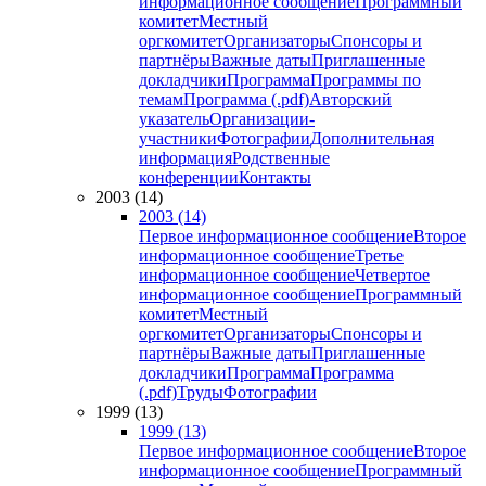
информационное сообщение
Программный
комитет
Местный
оргкомитет
Организаторы
Спонсоры и
партнёры
Важные даты
Приглашенные
докладчики
Программа
Программы по
темам
Программа (.pdf)
Авторский
указатель
Организации-
участники
Фотографии
Дополнительная
информация
Родственные
конференции
Контакты
2003 (14)
2003 (14)
Первое информационное сообщение
Второе
информационное сообщение
Третье
информационное сообщение
Четвертое
информационное сообщение
Программный
комитет
Местный
оргкомитет
Организаторы
Спонсоры и
партнёры
Важные даты
Приглашенные
докладчики
Программа
Программа
(.pdf)
Труды
Фотографии
1999 (13)
1999 (13)
Первое информационное сообщение
Второе
информационное сообщение
Программный