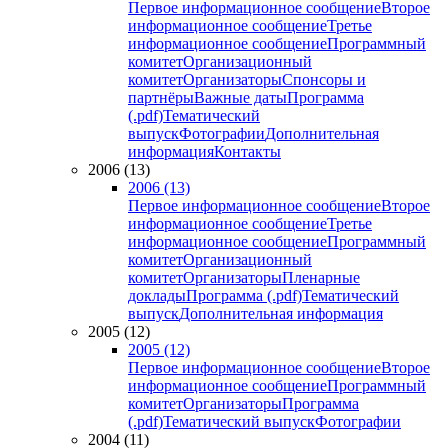
Первое информационное сообщение
Второе
информационное сообщение
Третье
информационное сообщение
Программный
комитет
Организационный
комитет
Организаторы
Спонсоры и
партнёры
Важные даты
Программа
(.pdf)
Тематический
выпуск
Фотографии
Дополнительная
информация
Контакты
2006 (13)
2006 (13)
Первое информационное сообщение
Второе
информационное сообщение
Третье
информационное сообщение
Программный
комитет
Организационный
комитет
Организаторы
Пленарные
доклады
Программа (.pdf)
Тематический
выпуск
Дополнительная информация
2005 (12)
2005 (12)
Первое информационное сообщение
Второе
информационное сообщение
Программный
комитет
Организаторы
Программа
(.pdf)
Тематический выпуск
Фотографии
2004 (11)