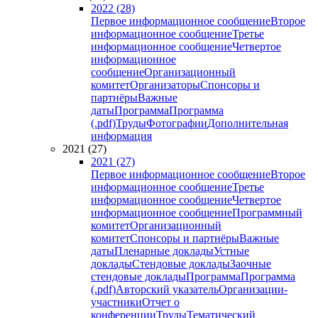
2022 (28)
Первое информационное сообщение
Второе
информационное сообщение
Третье
информационное сообщение
Четвертое
информационное
сообщение
Организационный
комитет
Организаторы
Спонсоры и
партнёры
Важные
даты
Программа
Программа
(.pdf)
Труды
Фотографии
Дополнительная
информация
2021 (27)
2021 (27)
Первое информационное сообщение
Второе
информационное сообщение
Третье
информационное сообщение
Четвертое
информационное сообщение
Программный
комитет
Организационный
комитет
Спонсоры и партнёры
Важные
даты
Пленарные доклады
Устные
доклады
Стендовые доклады
Заочные
стендовые доклады
Программа
Программа
(.pdf)
Авторский указатель
Организации-
участники
Отчет о
конференции
Труды
Тематический