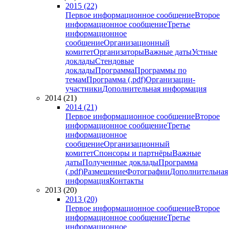
2015 (22)
Первое информационное сообщение
Второе
информационное сообщение
Третье
информационное
сообщение
Организационный
комитет
Организаторы
Важные даты
Устные
доклады
Стендовые
доклады
Программа
Программы по
темам
Программа (.pdf)
Организации-
участники
Дополнительная информация
2014 (21)
2014 (21)
Первое информационное сообщение
Второе
информационное сообщение
Третье
информационное
сообщение
Организационный
комитет
Спонсоры и партнёры
Важные
даты
Полученные доклады
Программа
(.pdf)
Размещение
Фотографии
Дополнительная
информация
Контакты
2013 (20)
2013 (20)
Первое информационное сообщение
Второе
информационное сообщение
Третье
информационное