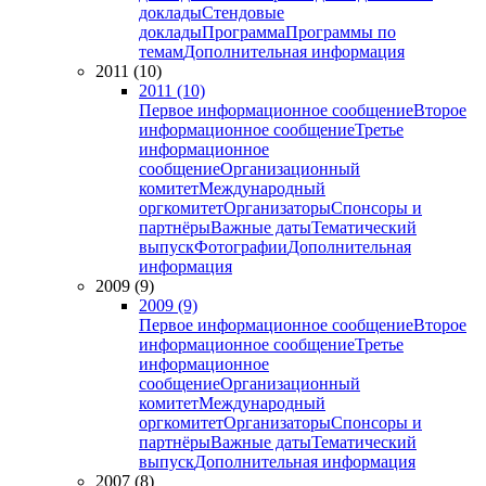
доклады
Стендовые
доклады
Программа
Программы по
темам
Дополнительная информация
2011 (10)
2011 (10)
Первое информационное сообщение
Второе
информационное сообщение
Третье
информационное
сообщение
Организационный
комитет
Международный
оргкомитет
Организаторы
Спонсоры и
партнёры
Важные даты
Тематический
выпуск
Фотографии
Дополнительная
информация
2009 (9)
2009 (9)
Первое информационное сообщение
Второе
информационное сообщение
Третье
информационное
сообщение
Организационный
комитет
Международный
оргкомитет
Организаторы
Спонсоры и
партнёры
Важные даты
Тематический
выпуск
Дополнительная информация
2007 (8)