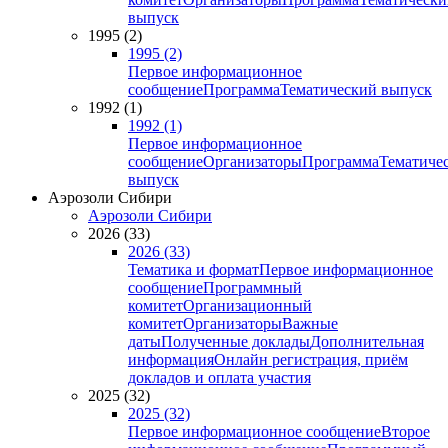
выпуск
1995 (2)
1995 (2)
Первое информационное
сообщение
Программа
Тематический выпуск
1992 (1)
1992 (1)
Первое информационное
сообщение
Организаторы
Программа
Тематиче
выпуск
Аэрозоли Сибири
Аэрозоли Сибири
2026 (33)
2026 (33)
Тематика и формат
Первое информационное
сообщение
Программный
комитет
Организационный
комитет
Организаторы
Важные
даты
Полученные доклады
Дополнительная
информация
Онлайн регистрация, приём
докладов и оплата участия
2025 (32)
2025 (32)
Первое информационное сообщение
Второе