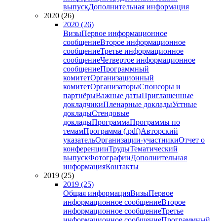
выпуск
Дополнительная информация
2020 (26)
2020 (26)
Визы
Первое информационное
сообщение
Второе информационное
сообщение
Третье информационное
сообщение
Четвертое информационное
сообщение
Программный
комитет
Организационный
комитет
Организаторы
Спонсоры и
партнёры
Важные даты
Приглашенные
докладчики
Пленарные доклады
Устные
доклады
Стендовые
доклады
Программа
Программы по
темам
Программа (.pdf)
Авторский
указатель
Организации-участники
Отчет о
конференции
Труды
Тематический
выпуск
Фотографии
Дополнительная
информация
Контакты
2019 (25)
2019 (25)
Общая информация
Визы
Первое
информационное сообщение
Второе
информационное сообщение
Третье
информационное сообщение
Программный