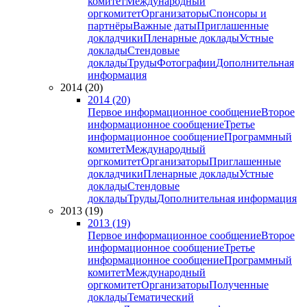
комитет
Международный
оргкомитет
Организаторы
Спонсоры и
партнёры
Важные даты
Приглашенные
докладчики
Пленарные доклады
Устные
доклады
Стендовые
доклады
Труды
Фотографии
Дополнительная
информация
2014 (20)
2014 (20)
Первое информационное сообщение
Второе
информационное сообщение
Третье
информационное сообщение
Программный
комитет
Международный
оргкомитет
Организаторы
Приглашенные
докладчики
Пленарные доклады
Устные
доклады
Стендовые
доклады
Труды
Дополнительная информация
2013 (19)
2013 (19)
Первое информационное сообщение
Второе
информационное сообщение
Третье
информационное сообщение
Программный
комитет
Международный
оргкомитет
Организаторы
Полученные
доклады
Тематический