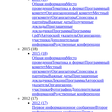
Общая информация
Место
проведения
Тематика и формат
Программный
комитет
Организационный комитет
Местный
оргкомитет
Организаторы
Спонсоры и
партнёры
Важные даты
Полученные
доклады
Приглашенные
докладчики
Программа
Программа
(.pdf)
Авторский указатель
Организации-
участники
Дополнительная
информация
Родственные конференции
2015 (18)
2015 (18)
Общая информация
Место
проведения
Тематика и формат
Программный
комитет
Местный
оргкомитет
Организаторы
Спонсоры и
партнёры
Важные даты
Приглашенные
докладчики
Лекции
Программа
Авторский
указатель
Организации-
участники
Фотографии
Дополнительная
информация
Родственные конференции
2012 (17)
2012 (17)
Первое информационное сообщение
Второе
информационное сообщение
Третье