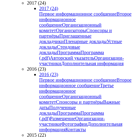
2017 (24)
2017 (24)
Первое информационное сообщение
Второе
информационное
сообщение
Организационный
комитет
Организаторы
Спонсоры и
партнёры
Приглашенные
докладчики
Пленарные доклады
Устные
доклады
Стендовые
доклады
Программа
Программа
(.pdf)
Авторский указатель
Организации-
участники
Дополнительная информация
2016 (23)
2016 (23)
Первое информационное сообщение
Второе
информационное сообщение
Третье
информационное
сообщение
Организационный
комитет
Спонсоры и партнёры
Важные
даты
Полученные
доклады
Программа
Программа
(.pdf)
Размещение
Организации-
участники
Фотографии
Дополнительная
информация
Контакты
2015 (22)