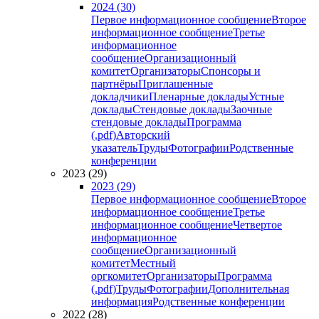
2024 (30)
Первое информационное сообщение
Второе
информационное сообщение
Третье
информационное
сообщение
Организационный
комитет
Организаторы
Спонсоры и
партнёры
Приглашенные
докладчики
Пленарные доклады
Устные
доклады
Стендовые доклады
Заочные
стендовые доклады
Программа
(.pdf)
Авторский
указатель
Труды
Фотографии
Родственные
конференции
2023 (29)
2023 (29)
Первое информационное сообщение
Второе
информационное сообщение
Третье
информационное сообщение
Четвертое
информационное
сообщение
Организационный
комитет
Местный
оргкомитет
Организаторы
Программа
(.pdf)
Труды
Фотографии
Дополнительная
информация
Родственные конференции
2022 (28)