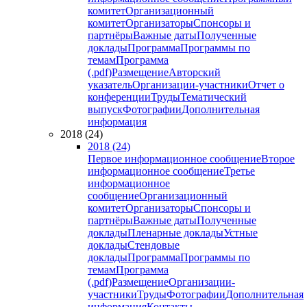
комитет
Организационный
комитет
Организаторы
Спонсоры и
партнёры
Важные даты
Полученные
доклады
Программа
Программы по
темам
Программа
(.pdf)
Размещение
Авторский
указатель
Организации-участники
Отчет о
конференции
Труды
Тематический
выпуск
Фотографии
Дополнительная
информация
2018 (24)
2018 (24)
Первое информационное сообщение
Второе
информационное сообщение
Третье
информационное
сообщение
Организационный
комитет
Организаторы
Спонсоры и
партнёры
Важные даты
Полученные
доклады
Пленарные доклады
Устные
доклады
Стендовые
доклады
Программа
Программы по
темам
Программа
(.pdf)
Размещение
Организации-
участники
Труды
Фотографии
Дополнительная
информация
Контакты