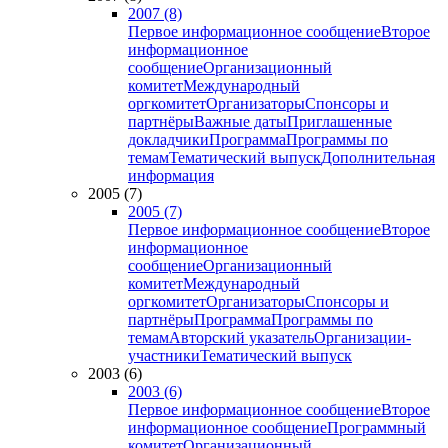
2007 (8)
Первое информационное сообщение
Второе
информационное
сообщение
Организационный
комитет
Международный
оргкомитет
Организаторы
Спонсоры и
партнёры
Важные даты
Приглашенные
докладчики
Программа
Программы по
темам
Тематический выпуск
Дополнительная
информация
2005 (7)
2005 (7)
Первое информационное сообщение
Второе
информационное
сообщение
Организационный
комитет
Международный
оргкомитет
Организаторы
Спонсоры и
партнёры
Программа
Программы по
темам
Авторский указатель
Организации-
участники
Тематический выпуск
2003 (6)
2003 (6)
Первое информационное сообщение
Второе
информационное сообщение
Программный
комитет
Организационный