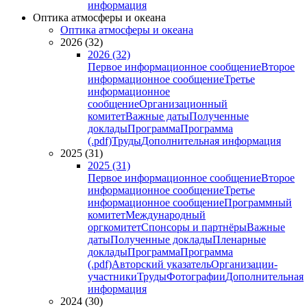
информация
Оптика атмосферы и океана
Оптика атмосферы и океана
2026 (32)
2026 (32)
Первое информационное сообщение
Второе
информационное сообщение
Третье
информационное
сообщение
Организационный
комитет
Важные даты
Полученные
доклады
Программа
Программа
(.pdf)
Труды
Дополнительная информация
2025 (31)
2025 (31)
Первое информационное сообщение
Второе
информационное сообщение
Третье
информационное сообщение
Программный
комитет
Международный
оргкомитет
Спонсоры и партнёры
Важные
даты
Полученные доклады
Пленарные
доклады
Программа
Программа
(.pdf)
Авторский указатель
Организации-
участники
Труды
Фотографии
Дополнительная
информация
2024 (30)