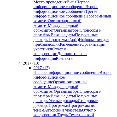
Место проведения
Визы
Первое
информационное сообщение
Второе
информационное сообщение
Третье
информационное сообщение
Программный
комитет
Организационный
комитет
Международный
оргкомитет
Организаторы
Спонсоры и
партнёры
Важные даты
Полученные
доклады
Программа (.pdf)
Информация для
прибывающих
Размещение
Организации-
участники
Отчет о
конференции
Дополнительная
информация
Контакты
2017 (13)
2017 (13)
Первое информационное сообщение
Второе
информационное
сообщение
Организационный
комитет
Международный
оргкомитет
Организаторы
Спонсоры и
партнёры
Важные даты
Полученные
доклады
Устные доклады
Стендовые
доклады
Программа
Программы по
темам
Авторский указатель
Отчет о
конференции
Труды
Тематический