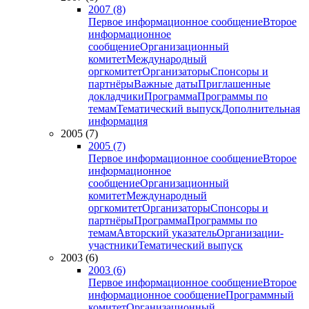
2007 (8)
Первое информационное сообщение
Второе
информационное
сообщение
Организационный
комитет
Международный
оргкомитет
Организаторы
Спонсоры и
партнёры
Важные даты
Приглашенные
докладчики
Программа
Программы по
темам
Тематический выпуск
Дополнительная
информация
2005 (7)
2005 (7)
Первое информационное сообщение
Второе
информационное
сообщение
Организационный
комитет
Международный
оргкомитет
Организаторы
Спонсоры и
партнёры
Программа
Программы по
темам
Авторский указатель
Организации-
участники
Тематический выпуск
2003 (6)
2003 (6)
Первое информационное сообщение
Второе
информационное сообщение
Программный
комитет
Организационный