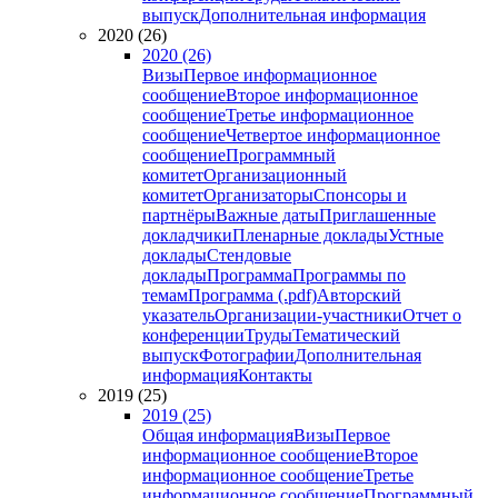
выпуск
Дополнительная информация
2020 (26)
2020 (26)
Визы
Первое информационное
сообщение
Второе информационное
сообщение
Третье информационное
сообщение
Четвертое информационное
сообщение
Программный
комитет
Организационный
комитет
Организаторы
Спонсоры и
партнёры
Важные даты
Приглашенные
докладчики
Пленарные доклады
Устные
доклады
Стендовые
доклады
Программа
Программы по
темам
Программа (.pdf)
Авторский
указатель
Организации-участники
Отчет о
конференции
Труды
Тематический
выпуск
Фотографии
Дополнительная
информация
Контакты
2019 (25)
2019 (25)
Общая информация
Визы
Первое
информационное сообщение
Второе
информационное сообщение
Третье
информационное сообщение
Программный