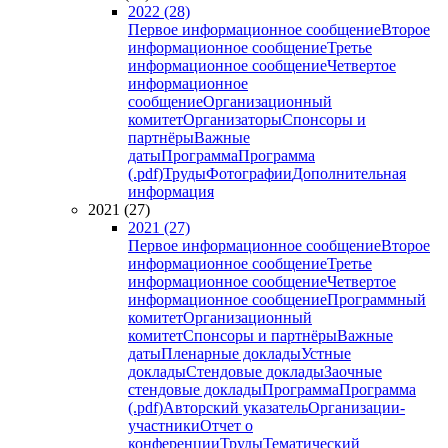
2022 (28)
Первое информационное сообщение
Второе
информационное сообщение
Третье
информационное сообщение
Четвертое
информационное
сообщение
Организационный
комитет
Организаторы
Спонсоры и
партнёры
Важные
даты
Программа
Программа
(.pdf)
Труды
Фотографии
Дополнительная
информация
2021 (27)
2021 (27)
Первое информационное сообщение
Второе
информационное сообщение
Третье
информационное сообщение
Четвертое
информационное сообщение
Программный
комитет
Организационный
комитет
Спонсоры и партнёры
Важные
даты
Пленарные доклады
Устные
доклады
Стендовые доклады
Заочные
стендовые доклады
Программа
Программа
(.pdf)
Авторский указатель
Организации-
участники
Отчет о
конференции
Труды
Тематический