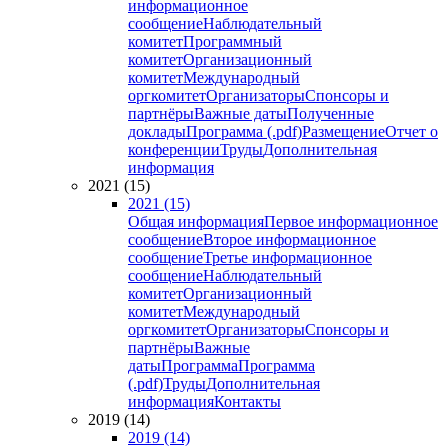
информационное
сообщение
Наблюдательный
комитет
Программный
комитет
Организационный
комитет
Международный
оргкомитет
Организаторы
Спонсоры и
партнёры
Важные даты
Полученные
доклады
Программа (.pdf)
Размещение
Отчет о
конференции
Труды
Дополнительная
информация
2021 (15)
2021 (15)
Общая информация
Первое информационное
сообщение
Второе информационное
сообщение
Третье информационное
сообщение
Наблюдательный
комитет
Организационный
комитет
Международный
оргкомитет
Организаторы
Спонсоры и
партнёры
Важные
даты
Программа
Программа
(.pdf)
Труды
Дополнительная
информация
Контакты
2019 (14)
2019 (14)