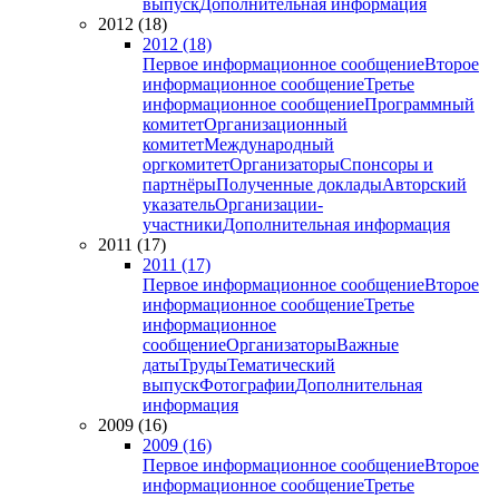
выпуск
Дополнительная информация
2012 (18)
2012 (18)
Первое информационное сообщение
Второе
информационное сообщение
Третье
информационное сообщение
Программный
комитет
Организационный
комитет
Международный
оргкомитет
Организаторы
Спонсоры и
партнёры
Полученные доклады
Авторский
указатель
Организации-
участники
Дополнительная информация
2011 (17)
2011 (17)
Первое информационное сообщение
Второе
информационное сообщение
Третье
информационное
сообщение
Организаторы
Важные
даты
Труды
Тематический
выпуск
Фотографии
Дополнительная
информация
2009 (16)
2009 (16)
Первое информационное сообщение
Второе
информационное сообщение
Третье