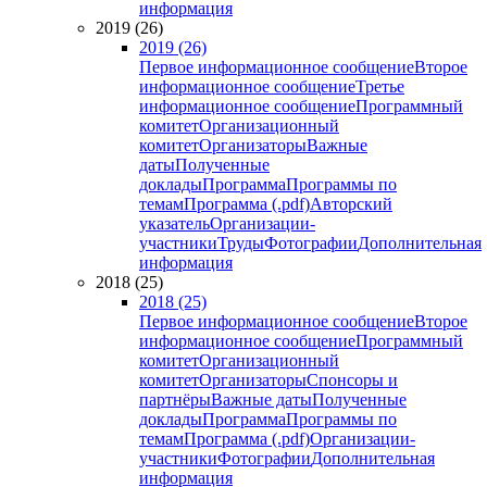
информация
2019 (26)
2019 (26)
Первое информационное сообщение
Второе
информационное сообщение
Третье
информационное сообщение
Программный
комитет
Организационный
комитет
Организаторы
Важные
даты
Полученные
доклады
Программа
Программы по
темам
Программа (.pdf)
Авторский
указатель
Организации-
участники
Труды
Фотографии
Дополнительная
информация
2018 (25)
2018 (25)
Первое информационное сообщение
Второе
информационное сообщение
Программный
комитет
Организационный
комитет
Организаторы
Спонсоры и
партнёры
Важные даты
Полученные
доклады
Программа
Программы по
темам
Программа (.pdf)
Организации-
участники
Фотографии
Дополнительная
информация