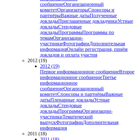
сообщение
Организационный
комитет
Организаторы
Спонсоры и
партнёры
Важные даты
Полученные
доклады
Приглашенные докладчики
Устные
доклады
Стендовые
доклады
Программа
Программы по
темам
Организации-
участники
Фотографии
Дополнительная
информация
Онлайн регистрация, приём
докладов и оплата участия
2012 (19)
2012 (19)
Первое информационное сообщение
Второе
информационное сообщение
Третье
информационное
сообщение
Организационный
комитет
Спонсоры и партнёры
Важные
даты
Пленарные доклады
Устные
доклады
Стендовые
доклады
Программа
Организации-
участники
Тематический
выпуск
Фотографии
Дополнительная
информация
2011 (18)
2011 (18)