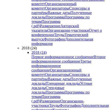
комитет
Организационный
комитет
Организаторы
Спонсоры и
партнёры
Важные даты
Полученные
доклады
Программа
Программы по
темам
Программа
(.pdf)
Размещение
Авторский
указатель
Организации-участники
Отчет о
конференции
Труды
Тематический
выпуск
Фотографии
Дополнительная
информация
2018 (24)
2018 (24)
Первое информационное сообщение
Второе
информационное сообщение
Третье
информационное
сообщение
Организационный
комитет
Организаторы
Спонсоры и
партнёры
Важные даты
Полученные
доклады
Пленарные доклады
Устные
доклады
Стендовые
доклады
Программа
Программы по
темам
Программа
(.pdf)
Размещение
Организации-
участники
Труды
Фотографии
Дополнительная
информация
Контакты