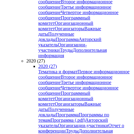
сообщение
Второе информационное
сообщение
Третье информационное
сообщение
Четвертое информационное
сообщение
Программный
комитет
Организационный
комитет
Организаторы
Важные
даты
Полученные
доклады
Программа
Авторский
указатель
Организации-
участники
Труды
Дополнительная
информация
2020 (27)
2020 (27)
Тематика и формат
Первое информационное
сообщение
Второе информационное
сообщение
Третье информационное
сообщение
Четвертое информационное
сообщение
Программный
комитет
Организационный
комитет
Организаторы
Важные
даты
Полученные
доклады
Программа
Программы по
темам
Программа (.pdf)
Авторский
указатель
Организации-участники
Отчет о
конференции
Труды
Дополнительная