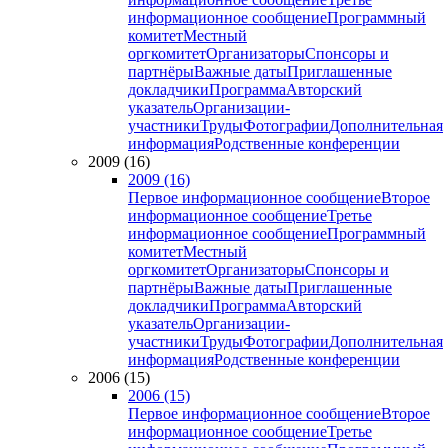
информационное сообщение
Программный
комитет
Местный
оргкомитет
Организаторы
Спонсоры и
партнёры
Важные даты
Приглашенные
докладчики
Программа
Авторский
указатель
Организации-
участники
Труды
Фотографии
Дополнительная
информация
Родственные конференции
2009 (16)
2009 (16)
Первое информационное сообщение
Второе
информационное сообщение
Третье
информационное сообщение
Программный
комитет
Местный
оргкомитет
Организаторы
Спонсоры и
партнёры
Важные даты
Приглашенные
докладчики
Программа
Авторский
указатель
Организации-
участники
Труды
Фотографии
Дополнительная
информация
Родственные конференции
2006 (15)
2006 (15)
Первое информационное сообщение
Второе
информационное сообщение
Третье