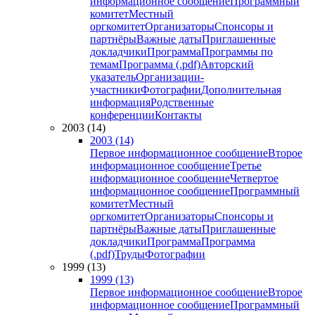
информационное сообщение
Программный
комитет
Местный
оргкомитет
Организаторы
Спонсоры и
партнёры
Важные даты
Приглашенные
докладчики
Программа
Программы по
темам
Программа (.pdf)
Авторский
указатель
Организации-
участники
Фотографии
Дополнительная
информация
Родственные
конференции
Контакты
2003 (14)
2003 (14)
Первое информационное сообщение
Второе
информационное сообщение
Третье
информационное сообщение
Четвертое
информационное сообщение
Программный
комитет
Местный
оргкомитет
Организаторы
Спонсоры и
партнёры
Важные даты
Приглашенные
докладчики
Программа
Программа
(.pdf)
Труды
Фотографии
1999 (13)
1999 (13)
Первое информационное сообщение
Второе
информационное сообщение
Программный