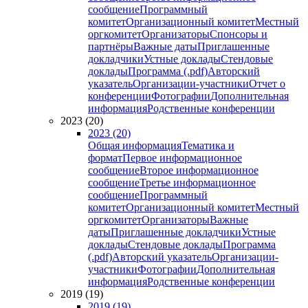
сообщение
Программный
комитет
Организационный комитет
Местный
оргкомитет
Организаторы
Спонсоры и
партнёры
Важные даты
Приглашенные
докладчики
Устные доклады
Стендовые
доклады
Программа (.pdf)
Авторский
указатель
Организации-участники
Отчет о
конференции
Фотографии
Дополнительная
информация
Родственные конференции
2023 (20)
2023 (20)
Общая информация
Тематика и
формат
Первое информационное
сообщение
Второе информационное
сообщение
Третье информационное
сообщение
Программный
комитет
Организационный комитет
Местный
оргкомитет
Организаторы
Важные
даты
Приглашенные докладчики
Устные
доклады
Стендовые доклады
Программа
(.pdf)
Авторский указатель
Организации-
участники
Фотографии
Дополнительная
информация
Родственные конференции
2019 (19)
2019 (19)