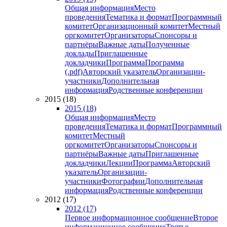
Общая информация
Место
проведения
Тематика и формат
Программный
комитет
Организационный комитет
Местный
оргкомитет
Организаторы
Спонсоры и
партнёры
Важные даты
Полученные
доклады
Приглашенные
докладчики
Программа
Программа
(.pdf)
Авторский указатель
Организации-
участники
Дополнительная
информация
Родственные конференции
2015 (18)
2015 (18)
Общая информация
Место
проведения
Тематика и формат
Программный
комитет
Местный
оргкомитет
Организаторы
Спонсоры и
партнёры
Важные даты
Приглашенные
докладчики
Лекции
Программа
Авторский
указатель
Организации-
участники
Фотографии
Дополнительная
информация
Родственные конференции
2012 (17)
2012 (17)
Первое информационное сообщение
Второе
информационное сообщение
Третье