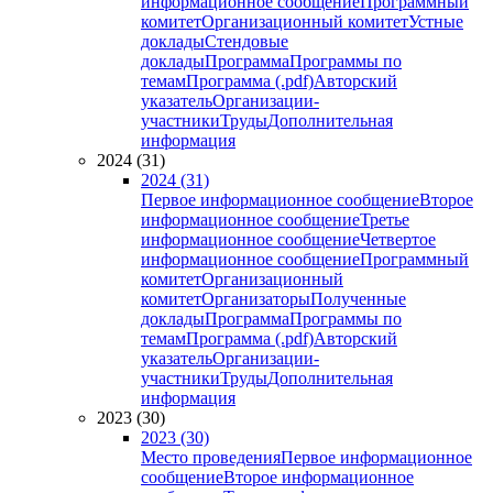
информационное сообщение
Программный
комитет
Организационный комитет
Устные
доклады
Стендовые
доклады
Программа
Программы по
темам
Программа (.pdf)
Авторский
указатель
Организации-
участники
Труды
Дополнительная
информация
2024 (31)
2024 (31)
Первое информационное сообщение
Второе
информационное сообщение
Третье
информационное сообщение
Четвертое
информационное сообщение
Программный
комитет
Организационный
комитет
Организаторы
Полученные
доклады
Программа
Программы по
темам
Программа (.pdf)
Авторский
указатель
Организации-
участники
Труды
Дополнительная
информация
2023 (30)
2023 (30)
Место проведения
Первое информационное
сообщение
Второе информационное