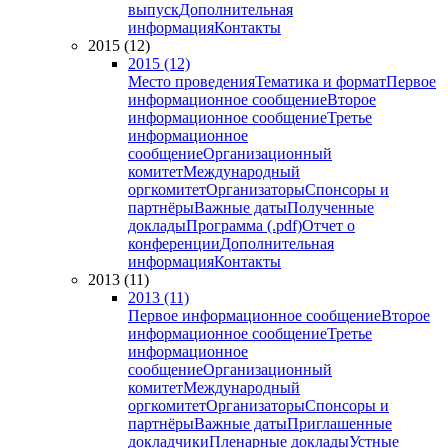
выпуск
Дополнительная
информация
Контакты
2015 (12)
2015 (12)
Место проведения
Тематика и формат
Первое
информационное сообщение
Второе
информационное сообщение
Третье
информационное
сообщение
Организационный
комитет
Международный
оргкомитет
Организаторы
Спонсоры и
партнёры
Важные даты
Полученные
доклады
Программа (.pdf)
Отчет о
конференции
Дополнительная
информация
Контакты
2013 (11)
2013 (11)
Первое информационное сообщение
Второе
информационное сообщение
Третье
информационное
сообщение
Организационный
комитет
Международный
оргкомитет
Организаторы
Спонсоры и
партнёры
Важные даты
Приглашенные
докладчики
Пленарные доклады
Устные