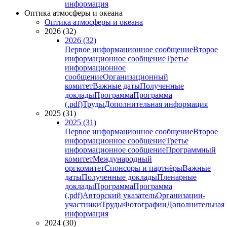
информация
Оптика атмосферы и океана
Оптика атмосферы и океана
2026 (32)
2026 (32)
Первое информационное сообщение
Второе
информационное сообщение
Третье
информационное
сообщение
Организационный
комитет
Важные даты
Полученные
доклады
Программа
Программа
(.pdf)
Труды
Дополнительная информация
2025 (31)
2025 (31)
Первое информационное сообщение
Второе
информационное сообщение
Третье
информационное сообщение
Программный
комитет
Международный
оргкомитет
Спонсоры и партнёры
Важные
даты
Полученные доклады
Пленарные
доклады
Программа
Программа
(.pdf)
Авторский указатель
Организации-
участники
Труды
Фотографии
Дополнительная
информация
2024 (30)