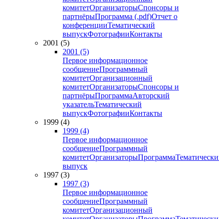
комитет
Организаторы
Спонсоры и
партнёры
Программа (.pdf)
Отчет о
конференции
Тематический
выпуск
Фотографии
Контакты
2001 (5)
2001 (5)
Первое информационное
сообщение
Программный
комитет
Организационный
комитет
Организаторы
Спонсоры и
партнёры
Программа
Авторский
указатель
Тематический
выпуск
Фотографии
Контакты
1999 (4)
1999 (4)
Первое информационное
сообщение
Программный
комитет
Организаторы
Программа
Тематически
выпуск
1997 (3)
1997 (3)
Первое информационное
сообщение
Программный
комитет
Организационный
комитет
Организаторы
Программа
Тематически