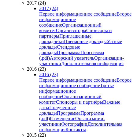
2017 (24)
2017 (24)
Первое информационное сообщение
Второе
информационное
сообщение
Организационный
комитет
Организаторы
Спонсоры и
партнёры
Приглашенные
докладчики
Пленарные доклады
Устные
доклады
Стендовые
доклады
Программа
Программа
(.pdf)
Авторский указатель
Организации-
участники
Дополнительная информация
2016 (23)
2016 (23)
Первое информационное сообщение
Второе
информационное сообщение
Третье
информационное
сообщение
Организационный
комитет
Спонсоры и партнёры
Важные
даты
Полученные
доклады
Программа
Программа
(.pdf)
Размещение
Организации-
участники
Фотографии
Дополнительная
информация
Контакты
2015 (22)