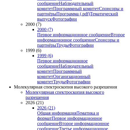
сообщение
Наблюдательный
комитет
Программный комитет
Спонсоры и
партнёры
Программа (.pdf)
Тематический
выпуск
Фотографии
2000 (7)
2000 (7)
Первое информационное сообщение
Второе
информационное сообщение
Спонсоры и
партнёры
Труды
Фотографии
1999 (6)
1999 (6)
Первое информационное
сообщение
Наблюдательный
комитет
Программный
комитет
Организационный
комитет
Труды
Фотографии
Молекулярная спектроскопия высокого разрешения
Молекулярная спектроскопия высокого
разрешения
2026 (21)
2026 (21)
Общая информация
Тематика и
формат
Первое информационное
сообщение
Второе информационное
сообщение
Третье информационное