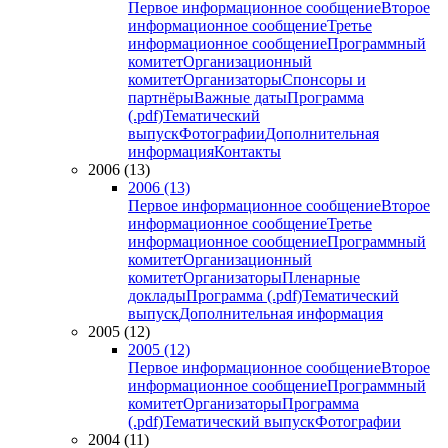
Первое информационное сообщение
Второе
информационное сообщение
Третье
информационное сообщение
Программный
комитет
Организационный
комитет
Организаторы
Спонсоры и
партнёры
Важные даты
Программа
(.pdf)
Тематический
выпуск
Фотографии
Дополнительная
информация
Контакты
2006 (13)
2006 (13)
Первое информационное сообщение
Второе
информационное сообщение
Третье
информационное сообщение
Программный
комитет
Организационный
комитет
Организаторы
Пленарные
доклады
Программа (.pdf)
Тематический
выпуск
Дополнительная информация
2005 (12)
2005 (12)
Первое информационное сообщение
Второе
информационное сообщение
Программный
комитет
Организаторы
Программа
(.pdf)
Тематический выпуск
Фотографии
2004 (11)