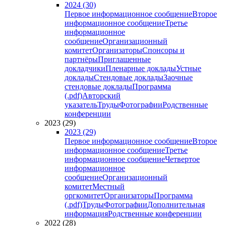
2024 (30)
Первое информационное сообщение
Второе
информационное сообщение
Третье
информационное
сообщение
Организационный
комитет
Организаторы
Спонсоры и
партнёры
Приглашенные
докладчики
Пленарные доклады
Устные
доклады
Стендовые доклады
Заочные
стендовые доклады
Программа
(.pdf)
Авторский
указатель
Труды
Фотографии
Родственные
конференции
2023 (29)
2023 (29)
Первое информационное сообщение
Второе
информационное сообщение
Третье
информационное сообщение
Четвертое
информационное
сообщение
Организационный
комитет
Местный
оргкомитет
Организаторы
Программа
(.pdf)
Труды
Фотографии
Дополнительная
информация
Родственные конференции
2022 (28)