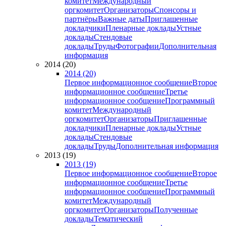
комитет
Международный
оргкомитет
Организаторы
Спонсоры и
партнёры
Важные даты
Приглашенные
докладчики
Пленарные доклады
Устные
доклады
Стендовые
доклады
Труды
Фотографии
Дополнительная
информация
2014 (20)
2014 (20)
Первое информационное сообщение
Второе
информационное сообщение
Третье
информационное сообщение
Программный
комитет
Международный
оргкомитет
Организаторы
Приглашенные
докладчики
Пленарные доклады
Устные
доклады
Стендовые
доклады
Труды
Дополнительная информация
2013 (19)
2013 (19)
Первое информационное сообщение
Второе
информационное сообщение
Третье
информационное сообщение
Программный
комитет
Международный
оргкомитет
Организаторы
Полученные
доклады
Тематический