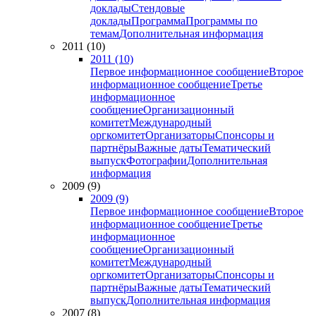
доклады
Стендовые
доклады
Программа
Программы по
темам
Дополнительная информация
2011 (10)
2011 (10)
Первое информационное сообщение
Второе
информационное сообщение
Третье
информационное
сообщение
Организационный
комитет
Международный
оргкомитет
Организаторы
Спонсоры и
партнёры
Важные даты
Тематический
выпуск
Фотографии
Дополнительная
информация
2009 (9)
2009 (9)
Первое информационное сообщение
Второе
информационное сообщение
Третье
информационное
сообщение
Организационный
комитет
Международный
оргкомитет
Организаторы
Спонсоры и
партнёры
Важные даты
Тематический
выпуск
Дополнительная информация
2007 (8)