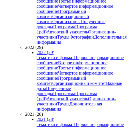
сообщение
Третье информационное
сообщение
Четвертое информационное
сообщение
Программный
комитет
Организационный
комитет
Организаторы
Полученные
доклады
Программа
Программа
(.pdf)
Авторский указатель
Организации-
участники
Труды
Фотографии
Дополнительная
информация
2022 (29)
2022 (29)
Тематика и формат
Первое информационное
сообщение
Второе информационное
сообщение
Третье информационное
сообщение
Четвертое информационное
сообщение
Программный
комитет
Организационный комитет
Важные
даты
Полученные
доклады
Программа
Программа
(.pdf)
Авторский указатель
Организации-
участники
Труды
Дополнительная
информация
2021 (28)
2021 (28)
Тематика и формат
Первое информационное