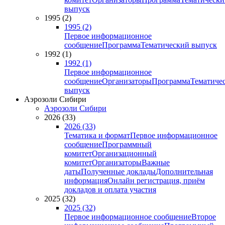
выпуск
1995 (2)
1995 (2)
Первое информационное
сообщение
Программа
Тематический выпуск
1992 (1)
1992 (1)
Первое информационное
сообщение
Организаторы
Программа
Тематиче
выпуск
Аэрозоли Сибири
Аэрозоли Сибири
2026 (33)
2026 (33)
Тематика и формат
Первое информационное
сообщение
Программный
комитет
Организационный
комитет
Организаторы
Важные
даты
Полученные доклады
Дополнительная
информация
Онлайн регистрация, приём
докладов и оплата участия
2025 (32)
2025 (32)
Первое информационное сообщение
Второе