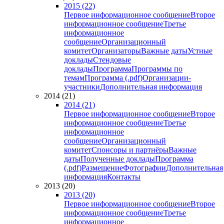
2015 (22)
Первое информационное сообщение
Второе
информационное сообщение
Третье
информационное
сообщение
Организационный
комитет
Организаторы
Важные даты
Устные
доклады
Стендовые
доклады
Программа
Программы по
темам
Программа (.pdf)
Организации-
участники
Дополнительная информация
2014 (21)
2014 (21)
Первое информационное сообщение
Второе
информационное сообщение
Третье
информационное
сообщение
Организационный
комитет
Спонсоры и партнёры
Важные
даты
Полученные доклады
Программа
(.pdf)
Размещение
Фотографии
Дополнительная
информация
Контакты
2013 (20)
2013 (20)
Первое информационное сообщение
Второе
информационное сообщение
Третье
информационное