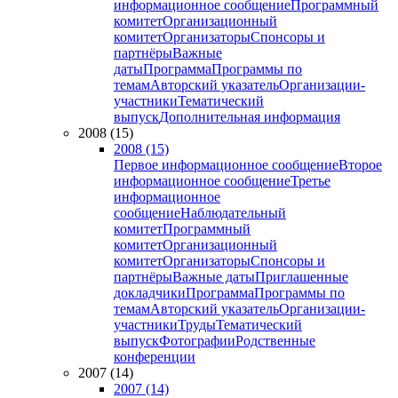
информационное сообщение
Программный
комитет
Организационный
комитет
Организаторы
Спонсоры и
партнёры
Важные
даты
Программа
Программы по
темам
Авторский указатель
Организации-
участники
Тематический
выпуск
Дополнительная информация
2008 (15)
2008 (15)
Первое информационное сообщение
Второе
информационное сообщение
Третье
информационное
сообщение
Наблюдательный
комитет
Программный
комитет
Организационный
комитет
Организаторы
Спонсоры и
партнёры
Важные даты
Приглашенные
докладчики
Программа
Программы по
темам
Авторский указатель
Организации-
участники
Труды
Тематический
выпуск
Фотографии
Родственные
конференции
2007 (14)
2007 (14)