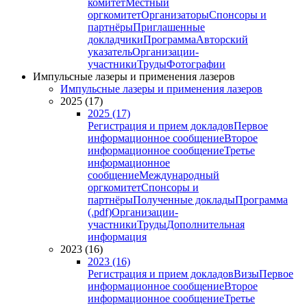
комитет
Местный
оргкомитет
Организаторы
Спонсоры и
партнёры
Приглашенные
докладчики
Программа
Авторский
указатель
Организации-
участники
Труды
Фотографии
Импульсные лазеры и применения лазеров
Импульсные лазеры и применения лазеров
2025 (17)
2025 (17)
Регистрация и прием докладов
Первое
информационное сообщение
Второе
информационное сообщение
Третье
информационное
сообщение
Международный
оргкомитет
Спонсоры и
партнёры
Полученные доклады
Программа
(.pdf)
Организации-
участники
Труды
Дополнительная
информация
2023 (16)
2023 (16)
Регистрация и прием докладов
Визы
Первое
информационное сообщение
Второе
информационное сообщение
Третье