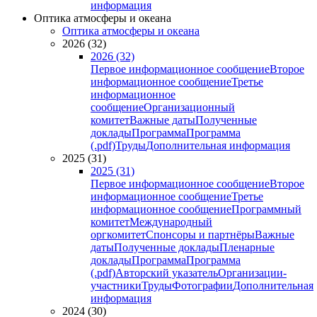
информация
Оптика атмосферы и океана
Оптика атмосферы и океана
2026 (32)
2026 (32)
Первое информационное сообщение
Второе
информационное сообщение
Третье
информационное
сообщение
Организационный
комитет
Важные даты
Полученные
доклады
Программа
Программа
(.pdf)
Труды
Дополнительная информация
2025 (31)
2025 (31)
Первое информационное сообщение
Второе
информационное сообщение
Третье
информационное сообщение
Программный
комитет
Международный
оргкомитет
Спонсоры и партнёры
Важные
даты
Полученные доклады
Пленарные
доклады
Программа
Программа
(.pdf)
Авторский указатель
Организации-
участники
Труды
Фотографии
Дополнительная
информация
2024 (30)