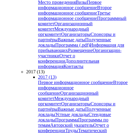
Место проведения
Визы
Первое
информационное сообщение
Второе
информационное сообщение
Третье
информационное сообщение
Программный
комитет
Организационный
комитет
Международный
оргкомитет
Организаторы
Спонсоры и
партнёры
Важные даты
Полученные
доклады
Программа (.pdf)
Информация для
прибывающих
Размещение
Организации-
участники
Отчет о
конференции
Дополнительная
информация
Контакты
2017 (13)
2017 (13)
Первое информационное сообщение
Второе
информационное
сообщение
Организационный
комитет
Международный
оргкомитет
Организаторы
Спонсоры и
партнёры
Важные даты
Полученные
доклады
Устные доклады
Стендовые
доклады
Программа
Программы по
темам
Авторский указатель
Отчет о
конференции
Труды
Тематический