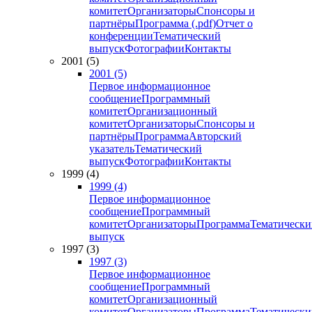
комитет
Организаторы
Спонсоры и
партнёры
Программа (.pdf)
Отчет о
конференции
Тематический
выпуск
Фотографии
Контакты
2001 (5)
2001 (5)
Первое информационное
сообщение
Программный
комитет
Организационный
комитет
Организаторы
Спонсоры и
партнёры
Программа
Авторский
указатель
Тематический
выпуск
Фотографии
Контакты
1999 (4)
1999 (4)
Первое информационное
сообщение
Программный
комитет
Организаторы
Программа
Тематически
выпуск
1997 (3)
1997 (3)
Первое информационное
сообщение
Программный
комитет
Организационный
комитет
Организаторы
Программа
Тематически