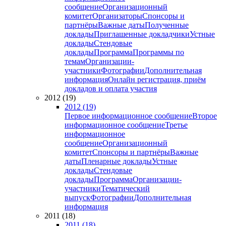
сообщение
Организационный
комитет
Организаторы
Спонсоры и
партнёры
Важные даты
Полученные
доклады
Приглашенные докладчики
Устные
доклады
Стендовые
доклады
Программа
Программы по
темам
Организации-
участники
Фотографии
Дополнительная
информация
Онлайн регистрация, приём
докладов и оплата участия
2012 (19)
2012 (19)
Первое информационное сообщение
Второе
информационное сообщение
Третье
информационное
сообщение
Организационный
комитет
Спонсоры и партнёры
Важные
даты
Пленарные доклады
Устные
доклады
Стендовые
доклады
Программа
Организации-
участники
Тематический
выпуск
Фотографии
Дополнительная
информация
2011 (18)
2011 (18)