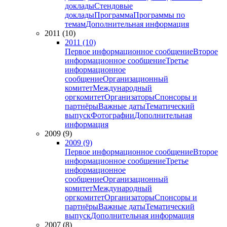
доклады
Стендовые
доклады
Программа
Программы по
темам
Дополнительная информация
2011 (10)
2011 (10)
Первое информационное сообщение
Второе
информационное сообщение
Третье
информационное
сообщение
Организационный
комитет
Международный
оргкомитет
Организаторы
Спонсоры и
партнёры
Важные даты
Тематический
выпуск
Фотографии
Дополнительная
информация
2009 (9)
2009 (9)
Первое информационное сообщение
Второе
информационное сообщение
Третье
информационное
сообщение
Организационный
комитет
Международный
оргкомитет
Организаторы
Спонсоры и
партнёры
Важные даты
Тематический
выпуск
Дополнительная информация
2007 (8)