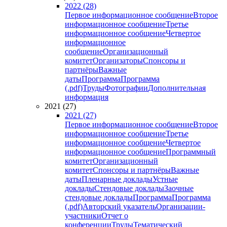
2022 (28)
Первое информационное сообщение
Второе
информационное сообщение
Третье
информационное сообщение
Четвертое
информационное
сообщение
Организационный
комитет
Организаторы
Спонсоры и
партнёры
Важные
даты
Программа
Программа
(.pdf)
Труды
Фотографии
Дополнительная
информация
2021 (27)
2021 (27)
Первое информационное сообщение
Второе
информационное сообщение
Третье
информационное сообщение
Четвертое
информационное сообщение
Программный
комитет
Организационный
комитет
Спонсоры и партнёры
Важные
даты
Пленарные доклады
Устные
доклады
Стендовые доклады
Заочные
стендовые доклады
Программа
Программа
(.pdf)
Авторский указатель
Организации-
участники
Отчет о
конференции
Труды
Тематический