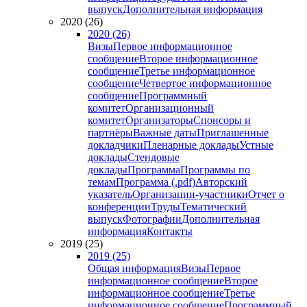
выпуск
Дополнительная информация
2020 (26)
2020 (26)
Визы
Первое информационное
сообщение
Второе информационное
сообщение
Третье информационное
сообщение
Четвертое информационное
сообщение
Программный
комитет
Организационный
комитет
Организаторы
Спонсоры и
партнёры
Важные даты
Приглашенные
докладчики
Пленарные доклады
Устные
доклады
Стендовые
доклады
Программа
Программы по
темам
Программа (.pdf)
Авторский
указатель
Организации-участники
Отчет о
конференции
Труды
Тематический
выпуск
Фотографии
Дополнительная
информация
Контакты
2019 (25)
2019 (25)
Общая информация
Визы
Первое
информационное сообщение
Второе
информационное сообщение
Третье
информационное сообщение
Программный