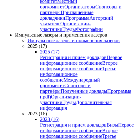
комитет
Местный
оргкомитет
Организаторы
Спонсоры и
партнёры
Приглашенные
докладчики
Программа
Авторский
указатель
Организации-
участники
Труды
Фотографии
Импульсные лазеры и применения лазеров
Импульсные лазеры и применения лазеров
2025 (17)
2025 (17)
Регистрация и прием докладов
Первое
информационное сообщение
Второе
информационное сообщение
Третье
информационное
сообщение
Международный
оргкомитет
Спонсоры и
партнёры
Полученные доклады
Программа
(.pdf)
Организации-
участники
Труды
Дополнительная
информация
2023 (16)
2023 (16)
Регистрация и прием докладов
Визы
Первое
информационное сообщение
Второе
информационное сообщение
Третье