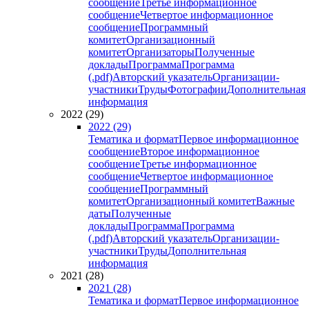
сообщение
Третье информационное
сообщение
Четвертое информационное
сообщение
Программный
комитет
Организационный
комитет
Организаторы
Полученные
доклады
Программа
Программа
(.pdf)
Авторский указатель
Организации-
участники
Труды
Фотографии
Дополнительная
информация
2022 (29)
2022 (29)
Тематика и формат
Первое информационное
сообщение
Второе информационное
сообщение
Третье информационное
сообщение
Четвертое информационное
сообщение
Программный
комитет
Организационный комитет
Важные
даты
Полученные
доклады
Программа
Программа
(.pdf)
Авторский указатель
Организации-
участники
Труды
Дополнительная
информация
2021 (28)
2021 (28)
Тематика и формат
Первое информационное