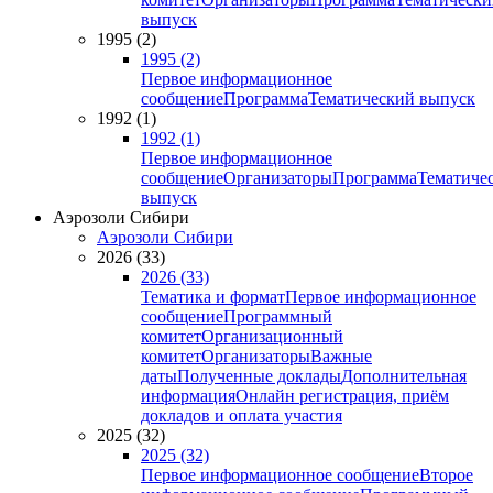
выпуск
1995 (2)
1995 (2)
Первое информационное
сообщение
Программа
Тематический выпуск
1992 (1)
1992 (1)
Первое информационное
сообщение
Организаторы
Программа
Тематиче
выпуск
Аэрозоли Сибири
Аэрозоли Сибири
2026 (33)
2026 (33)
Тематика и формат
Первое информационное
сообщение
Программный
комитет
Организационный
комитет
Организаторы
Важные
даты
Полученные доклады
Дополнительная
информация
Онлайн регистрация, приём
докладов и оплата участия
2025 (32)
2025 (32)
Первое информационное сообщение
Второе