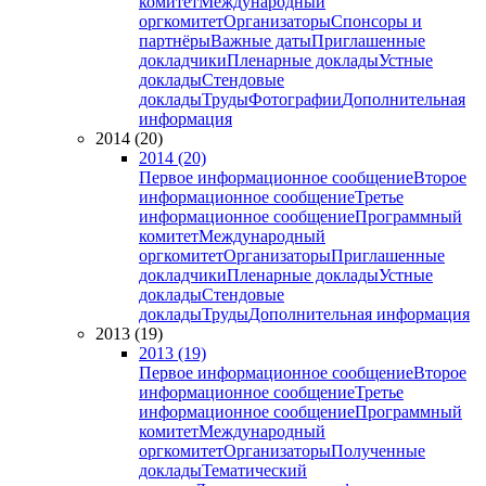
комитет
Международный
оргкомитет
Организаторы
Спонсоры и
партнёры
Важные даты
Приглашенные
докладчики
Пленарные доклады
Устные
доклады
Стендовые
доклады
Труды
Фотографии
Дополнительная
информация
2014 (20)
2014 (20)
Первое информационное сообщение
Второе
информационное сообщение
Третье
информационное сообщение
Программный
комитет
Международный
оргкомитет
Организаторы
Приглашенные
докладчики
Пленарные доклады
Устные
доклады
Стендовые
доклады
Труды
Дополнительная информация
2013 (19)
2013 (19)
Первое информационное сообщение
Второе
информационное сообщение
Третье
информационное сообщение
Программный
комитет
Международный
оргкомитет
Организаторы
Полученные
доклады
Тематический