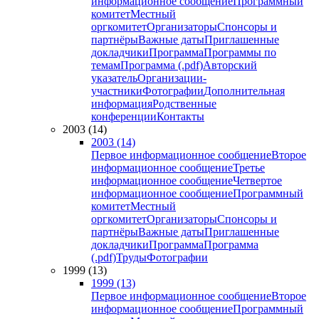
информационное сообщение
Программный
комитет
Местный
оргкомитет
Организаторы
Спонсоры и
партнёры
Важные даты
Приглашенные
докладчики
Программа
Программы по
темам
Программа (.pdf)
Авторский
указатель
Организации-
участники
Фотографии
Дополнительная
информация
Родственные
конференции
Контакты
2003 (14)
2003 (14)
Первое информационное сообщение
Второе
информационное сообщение
Третье
информационное сообщение
Четвертое
информационное сообщение
Программный
комитет
Местный
оргкомитет
Организаторы
Спонсоры и
партнёры
Важные даты
Приглашенные
докладчики
Программа
Программа
(.pdf)
Труды
Фотографии
1999 (13)
1999 (13)
Первое информационное сообщение
Второе
информационное сообщение
Программный