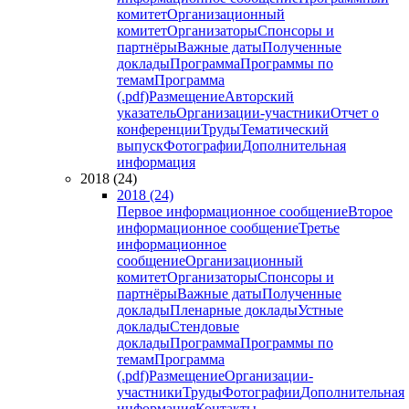
комитет
Организационный
комитет
Организаторы
Спонсоры и
партнёры
Важные даты
Полученные
доклады
Программа
Программы по
темам
Программа
(.pdf)
Размещение
Авторский
указатель
Организации-участники
Отчет о
конференции
Труды
Тематический
выпуск
Фотографии
Дополнительная
информация
2018 (24)
2018 (24)
Первое информационное сообщение
Второе
информационное сообщение
Третье
информационное
сообщение
Организационный
комитет
Организаторы
Спонсоры и
партнёры
Важные даты
Полученные
доклады
Пленарные доклады
Устные
доклады
Стендовые
доклады
Программа
Программы по
темам
Программа
(.pdf)
Размещение
Организации-
участники
Труды
Фотографии
Дополнительная
информация
Контакты