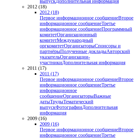
выпуск
Дополнительная информация
2012 (18)
2012 (18)
Первое информационное сообщение
Второе
информационное сообщение
Третье
информационное сообщение
Программный
комитет
Организационный
комитет
Международный
оргкомитет
Организаторы
Спонсоры и
партнёры
Полученные доклады
Авторский
указатель
Организации-
участники
Дополнительная информация
2011 (17)
2011 (17)
Первое информационное сообщение
Второе
информационное сообщение
Третье
информационное
сообщение
Организаторы
Важные
даты
Труды
Тематический
выпуск
Фотографии
Дополнительная
информация
2009 (16)
2009 (16)
Первое информационное сообщение
Второе
информационное сообщение
Третье