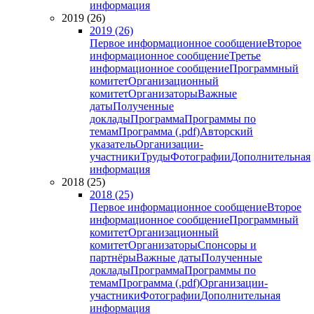
информация
2019 (26)
2019 (26)
Первое информационное сообщение
Второе
информационное сообщение
Третье
информационное сообщение
Программный
комитет
Организационный
комитет
Организаторы
Важные
даты
Полученные
доклады
Программа
Программы по
темам
Программа (.pdf)
Авторский
указатель
Организации-
участники
Труды
Фотографии
Дополнительная
информация
2018 (25)
2018 (25)
Первое информационное сообщение
Второе
информационное сообщение
Программный
комитет
Организационный
комитет
Организаторы
Спонсоры и
партнёры
Важные даты
Полученные
доклады
Программа
Программы по
темам
Программа (.pdf)
Организации-
участники
Фотографии
Дополнительная
информация