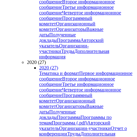
сообщение
Второе информационное
сообщение
Третье информационное
сообщение
Четвертое информационное
сообщение
Программный
комитет
Организационный
комитет
Организаторы
Важные
даты
Полученные
доклады
Программа
Авторский
указатель
Организации-
участники
Труды
Дополнительная
информация
2020 (27)
2020 (27)
Тематика и формат
Первое информационное
сообщение
Второе информационное
сообщение
Третье информационное
сообщение
Четвертое информационное
сообщение
Программный
комитет
Организационный
комитет
Организаторы
Важные
даты
Полученные
доклады
Программа
Программы по
темам
Программа (.pdf)
Авторский
указатель
Организации-участники
Отчет о
конференции
Труды
Дополнительная