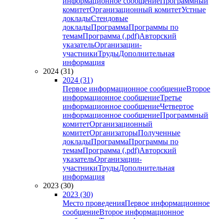
информационное сообщение
Программный
комитет
Организационный комитет
Устные
доклады
Стендовые
доклады
Программа
Программы по
темам
Программа (.pdf)
Авторский
указатель
Организации-
участники
Труды
Дополнительная
информация
2024 (31)
2024 (31)
Первое информационное сообщение
Второе
информационное сообщение
Третье
информационное сообщение
Четвертое
информационное сообщение
Программный
комитет
Организационный
комитет
Организаторы
Полученные
доклады
Программа
Программы по
темам
Программа (.pdf)
Авторский
указатель
Организации-
участники
Труды
Дополнительная
информация
2023 (30)
2023 (30)
Место проведения
Первое информационное
сообщение
Второе информационное