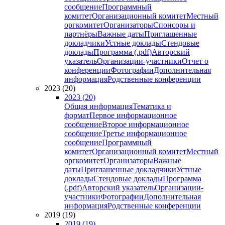
сообщение
Программный
комитет
Организационный комитет
Местный
оргкомитет
Организаторы
Спонсоры и
партнёры
Важные даты
Приглашенные
докладчики
Устные доклады
Стендовые
доклады
Программа (.pdf)
Авторский
указатель
Организации-участники
Отчет о
конференции
Фотографии
Дополнительная
информация
Родственные конференции
2023 (20)
2023 (20)
Общая информация
Тематика и
формат
Первое информационное
сообщение
Второе информационное
сообщение
Третье информационное
сообщение
Программный
комитет
Организационный комитет
Местный
оргкомитет
Организаторы
Важные
даты
Приглашенные докладчики
Устные
доклады
Стендовые доклады
Программа
(.pdf)
Авторский указатель
Организации-
участники
Фотографии
Дополнительная
информация
Родственные конференции
2019 (19)
2019 (19)