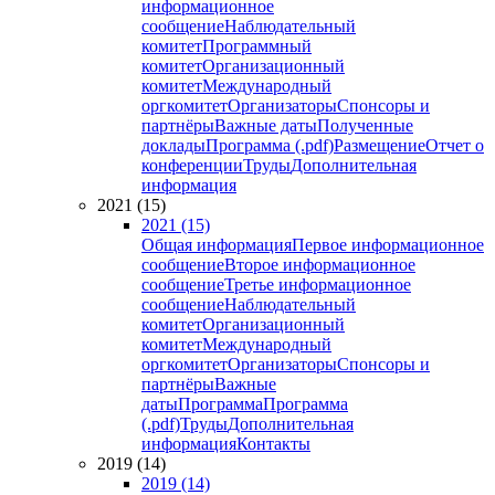
информационное
сообщение
Наблюдательный
комитет
Программный
комитет
Организационный
комитет
Международный
оргкомитет
Организаторы
Спонсоры и
партнёры
Важные даты
Полученные
доклады
Программа (.pdf)
Размещение
Отчет о
конференции
Труды
Дополнительная
информация
2021 (15)
2021 (15)
Общая информация
Первое информационное
сообщение
Второе информационное
сообщение
Третье информационное
сообщение
Наблюдательный
комитет
Организационный
комитет
Международный
оргкомитет
Организаторы
Спонсоры и
партнёры
Важные
даты
Программа
Программа
(.pdf)
Труды
Дополнительная
информация
Контакты
2019 (14)
2019 (14)