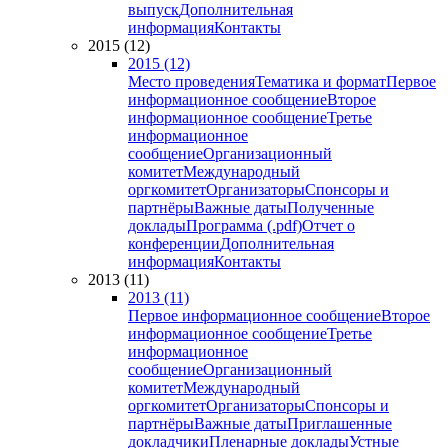
выпуск
Дополнительная
информация
Контакты
2015 (12)
2015 (12)
Место проведения
Тематика и формат
Первое
информационное сообщение
Второе
информационное сообщение
Третье
информационное
сообщение
Организационный
комитет
Международный
оргкомитет
Организаторы
Спонсоры и
партнёры
Важные даты
Полученные
доклады
Программа (.pdf)
Отчет о
конференции
Дополнительная
информация
Контакты
2013 (11)
2013 (11)
Первое информационное сообщение
Второе
информационное сообщение
Третье
информационное
сообщение
Организационный
комитет
Международный
оргкомитет
Организаторы
Спонсоры и
партнёры
Важные даты
Приглашенные
докладчики
Пленарные доклады
Устные