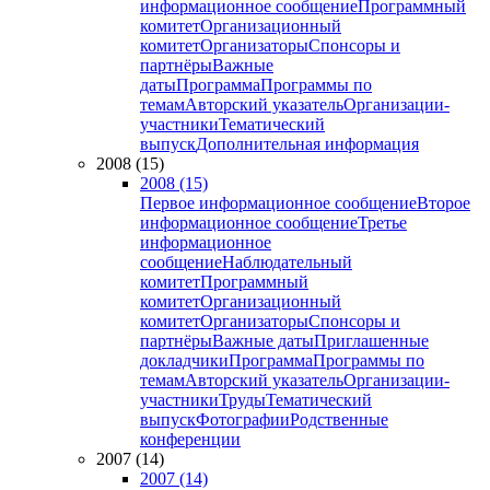
информационное сообщение
Программный
комитет
Организационный
комитет
Организаторы
Спонсоры и
партнёры
Важные
даты
Программа
Программы по
темам
Авторский указатель
Организации-
участники
Тематический
выпуск
Дополнительная информация
2008 (15)
2008 (15)
Первое информационное сообщение
Второе
информационное сообщение
Третье
информационное
сообщение
Наблюдательный
комитет
Программный
комитет
Организационный
комитет
Организаторы
Спонсоры и
партнёры
Важные даты
Приглашенные
докладчики
Программа
Программы по
темам
Авторский указатель
Организации-
участники
Труды
Тематический
выпуск
Фотографии
Родственные
конференции
2007 (14)
2007 (14)