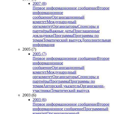
2007 (8)
Первое информационное сообщение
Второе
информационное
сообщение
Организационный
комитет
Международный
оргкомитет
Организаторы
Спонсоры и
партнёры
Важные даты
Приглашенные
докладчики
Программа
Программы по
темам
Тематический выпуск
Дополнительная
информация
2005 (7)
2005 (7)
Первое информационное сообщение
Второе
информационное
сообщение
Организационный
комитет
Международный
оргкомитет
Организаторы
Спонсоры и
партнёры
Программа
Программы по
темам
Авторский указатель
Организации-
участники
Тематический выпуск
2003 (6)
2003 (6)
Первое информационное сообщение
Второе
информационное сообщение
Программный
комитет
Организационный