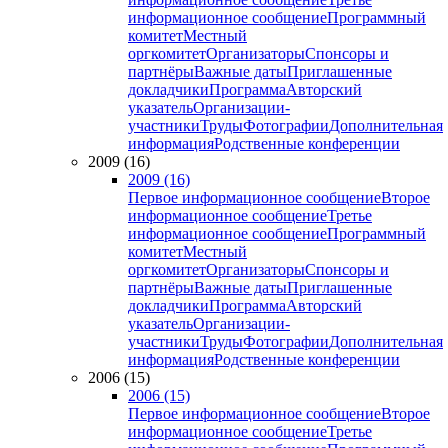
информационное сообщение
Программный
комитет
Местный
оргкомитет
Организаторы
Спонсоры и
партнёры
Важные даты
Приглашенные
докладчики
Программа
Авторский
указатель
Организации-
участники
Труды
Фотографии
Дополнительная
информация
Родственные конференции
2009 (16)
2009 (16)
Первое информационное сообщение
Второе
информационное сообщение
Третье
информационное сообщение
Программный
комитет
Местный
оргкомитет
Организаторы
Спонсоры и
партнёры
Важные даты
Приглашенные
докладчики
Программа
Авторский
указатель
Организации-
участники
Труды
Фотографии
Дополнительная
информация
Родственные конференции
2006 (15)
2006 (15)
Первое информационное сообщение
Второе
информационное сообщение
Третье