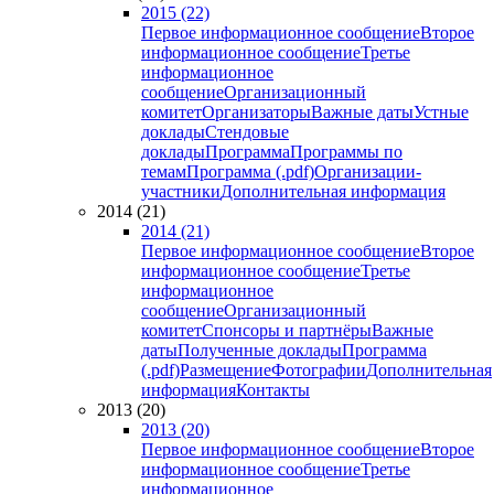
2015 (22)
Первое информационное сообщение
Второе
информационное сообщение
Третье
информационное
сообщение
Организационный
комитет
Организаторы
Важные даты
Устные
доклады
Стендовые
доклады
Программа
Программы по
темам
Программа (.pdf)
Организации-
участники
Дополнительная информация
2014 (21)
2014 (21)
Первое информационное сообщение
Второе
информационное сообщение
Третье
информационное
сообщение
Организационный
комитет
Спонсоры и партнёры
Важные
даты
Полученные доклады
Программа
(.pdf)
Размещение
Фотографии
Дополнительная
информация
Контакты
2013 (20)
2013 (20)
Первое информационное сообщение
Второе
информационное сообщение
Третье
информационное