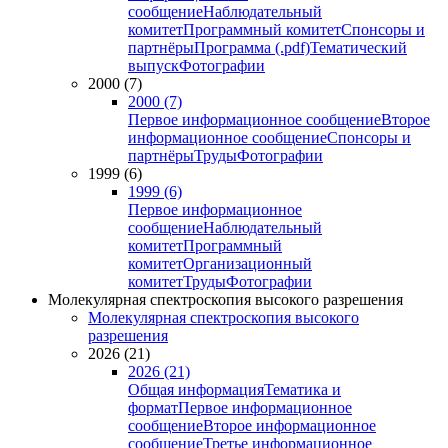
сообщение
Наблюдательный
комитет
Программный комитет
Спонсоры и
партнёры
Программа (.pdf)
Тематический
выпуск
Фотографии
2000 (7)
2000 (7)
Первое информационное сообщение
Второе
информационное сообщение
Спонсоры и
партнёры
Труды
Фотографии
1999 (6)
1999 (6)
Первое информационное
сообщение
Наблюдательный
комитет
Программный
комитет
Организационный
комитет
Труды
Фотографии
Молекулярная спектроскопия высокого разрешения
Молекулярная спектроскопия высокого
разрешения
2026 (21)
2026 (21)
Общая информация
Тематика и
формат
Первое информационное
сообщение
Второе информационное
сообщение
Третье информационное