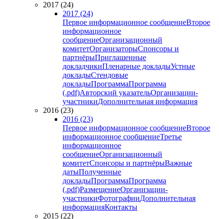
2017 (24)
2017 (24)
Первое информационное сообщение
Второе
информационное
сообщение
Организационный
комитет
Организаторы
Спонсоры и
партнёры
Приглашенные
докладчики
Пленарные доклады
Устные
доклады
Стендовые
доклады
Программа
Программа
(.pdf)
Авторский указатель
Организации-
участники
Дополнительная информация
2016 (23)
2016 (23)
Первое информационное сообщение
Второе
информационное сообщение
Третье
информационное
сообщение
Организационный
комитет
Спонсоры и партнёры
Важные
даты
Полученные
доклады
Программа
Программа
(.pdf)
Размещение
Организации-
участники
Фотографии
Дополнительная
информация
Контакты
2015 (22)