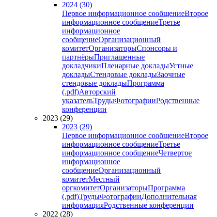
2024 (30)
Первое информационное сообщение
Второе
информационное сообщение
Третье
информационное
сообщение
Организационный
комитет
Организаторы
Спонсоры и
партнёры
Приглашенные
докладчики
Пленарные доклады
Устные
доклады
Стендовые доклады
Заочные
стендовые доклады
Программа
(.pdf)
Авторский
указатель
Труды
Фотографии
Родственные
конференции
2023 (29)
2023 (29)
Первое информационное сообщение
Второе
информационное сообщение
Третье
информационное сообщение
Четвертое
информационное
сообщение
Организационный
комитет
Местный
оргкомитет
Организаторы
Программа
(.pdf)
Труды
Фотографии
Дополнительная
информация
Родственные конференции
2022 (28)