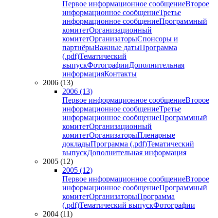
Первое информационное сообщение
Второе
информационное сообщение
Третье
информационное сообщение
Программный
комитет
Организационный
комитет
Организаторы
Спонсоры и
партнёры
Важные даты
Программа
(.pdf)
Тематический
выпуск
Фотографии
Дополнительная
информация
Контакты
2006 (13)
2006 (13)
Первое информационное сообщение
Второе
информационное сообщение
Третье
информационное сообщение
Программный
комитет
Организационный
комитет
Организаторы
Пленарные
доклады
Программа (.pdf)
Тематический
выпуск
Дополнительная информация
2005 (12)
2005 (12)
Первое информационное сообщение
Второе
информационное сообщение
Программный
комитет
Организаторы
Программа
(.pdf)
Тематический выпуск
Фотографии
2004 (11)