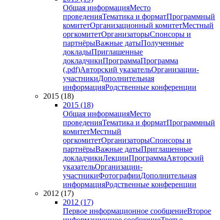
Общая информация
Место
проведения
Тематика и формат
Программный
комитет
Организационный комитет
Местный
оргкомитет
Организаторы
Спонсоры и
партнёры
Важные даты
Полученные
доклады
Приглашенные
докладчики
Программа
Программа
(.pdf)
Авторский указатель
Организации-
участники
Дополнительная
информация
Родственные конференции
2015 (18)
2015 (18)
Общая информация
Место
проведения
Тематика и формат
Программный
комитет
Местный
оргкомитет
Организаторы
Спонсоры и
партнёры
Важные даты
Приглашенные
докладчики
Лекции
Программа
Авторский
указатель
Организации-
участники
Фотографии
Дополнительная
информация
Родственные конференции
2012 (17)
2012 (17)
Первое информационное сообщение
Второе
информационное сообщение
Третье