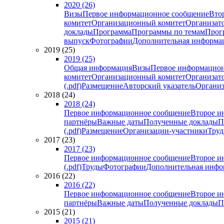
2020 (26)
Визы
Первое информационное сообщение
Вто
комитет
Организационный комитет
Организат
доклады
Программа
Программы по темам
Прогр
выпуск
Фотографии
Дополнительная информа
2019 (25)
2019 (25)
Общая информация
Визы
Первое информацион
комитет
Организационный комитет
Организат
(.pdf)
Размещение
Авторский указатель
Организ
2018 (24)
2018 (24)
Первое информационное сообщение
Второе и
партнёры
Важные даты
Полученные доклады
П
(.pdf)
Размещение
Организации-участники
Тру
2017 (23)
2017 (23)
Первое информационное сообщение
Второе и
(.pdf)
Труды
Фотографии
Дополнительная инфо
2016 (22)
2016 (22)
Первое информационное сообщение
Второе и
партнёры
Важные даты
Полученные доклады
П
2015 (21)
2015 (21)