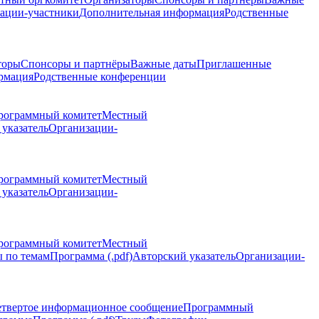
ации-участники
Дополнительная информация
Родственные
торы
Спонсоры и партнёры
Важные даты
Приглашенные
рмация
Родственные конференции
рограммный комитет
Местный
указатель
Организации-
рограммный комитет
Местный
указатель
Организации-
рограммный комитет
Местный
 по темам
Программа (.pdf)
Авторский указатель
Организации-
етвертое информационное сообщение
Программный