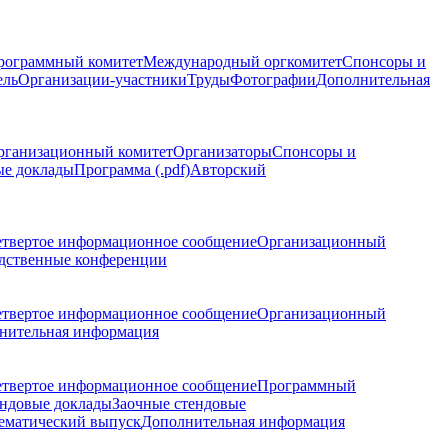
рограммный комитет
Международный оргкомитет
Спонсоры и
ель
Организации-участники
Труды
Фотографии
Дополнительная
рганизационный комитет
Организаторы
Спонсоры и
ые доклады
Программа (.pdf)
Авторский
етвертое информационное сообщение
Организационный
дственные конференции
етвертое информационное сообщение
Организационный
нительная информация
етвертое информационное сообщение
Программный
ндовые доклады
Заочные стендовые
ематический выпуск
Дополнительная информация