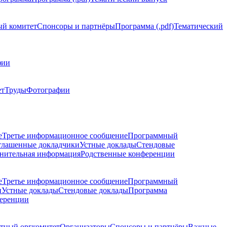
й комитет
Спонсоры и партнёры
Программа (.pdf)
Тематический
фии
ет
Труды
Фотографии
е
Третье информационное сообщение
Программный
глашенные докладчики
Устные доклады
Стендовые
нительная информация
Родственные конференции
е
Третье информационное сообщение
Программный
и
Устные доклады
Стендовые доклады
Программа
ференции
тный оргкомитет
Организаторы
Спонсоры и партнёры
Важные