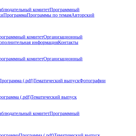
аблюдательный комитет
Программный
ки
Программа
Программы по темам
Авторский
рограммный комитет
Организационный
ополнительная информация
Контакты
рограммный комитет
Организационный
Программа (.pdf)
Тематический выпуск
Фотографии
ограмма (.pdf)
Тематический выпуск
аблюдательный комитет
Программный
рограмма
Программа (.pdf)
Тематический выпуск