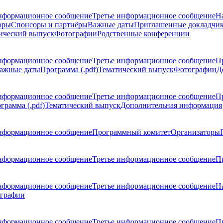
нформационное сообщение
Третье информационное сообщение
Н
оры
Спонсоры и партнёры
Важные даты
Приглашенные докладчи
ический выпуск
Фотографии
Родственные конференции
нформационное сообщение
Третье информационное сообщение
П
ажные даты
Программа (.pdf)
Тематический выпуск
Фотографии
Д
нформационное сообщение
Третье информационное сообщение
П
грамма (.pdf)
Тематический выпуск
Дополнительная информация
нформационное сообщение
Программный комитет
Организаторы
нформационное сообщение
Третье информационное сообщение
Пр
нформационное сообщение
Третье информационное сообщение
Н
графии
нформационное сообщение
Третье информационное сообщение
П