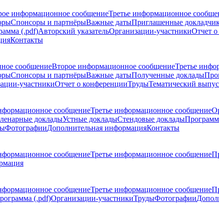
рое информационное сообщение
Третье информационное сообще
оры
Спонсоры и партнёры
Важные даты
Приглашенные докладчи
амма (.pdf)
Авторский указатель
Организации-участники
Отчет о
ция
Контакты
ное сообщение
Второе информационное сообщение
Третье инфо
оры
Спонсоры и партнёры
Важные даты
Полученные доклады
Про
ации-участники
Отчет о конференции
Труды
Тематический выпус
нформационное сообщение
Третье информационное сообщение
О
ленарные доклады
Устные доклады
Стендовые доклады
Программ
ды
Фотографии
Дополнительная информация
Контакты
нформационное сообщение
Третье информационное сообщение
П
рмация
нформационное сообщение
Третье информационное сообщение
П
рограмма (.pdf)
Организации-участники
Труды
Фотографии
Допол