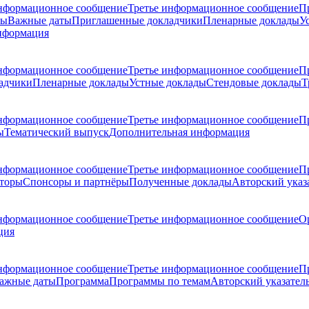
нформационное сообщение
Третье информационное сообщение
П
ры
Важные даты
Приглашенные докладчики
Пленарные доклады
У
нформация
нформационное сообщение
Третье информационное сообщение
П
адчики
Пленарные доклады
Устные доклады
Стендовые доклады
Т
нформационное сообщение
Третье информационное сообщение
П
ы
Тематический выпуск
Дополнительная информация
нформационное сообщение
Третье информационное сообщение
П
торы
Спонсоры и партнёры
Полученные доклады
Авторский указ
нформационное сообщение
Третье информационное сообщение
О
ция
нформационное сообщение
Третье информационное сообщение
П
ажные даты
Программа
Программы по темам
Авторский указател