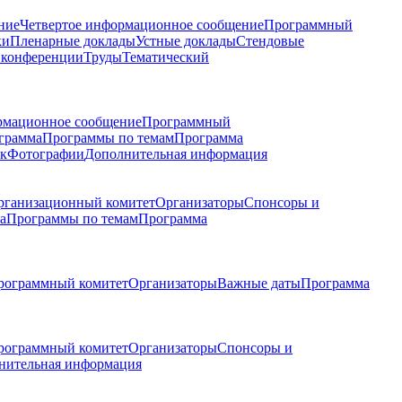
ние
Четвертое информационное сообщение
Программный
ки
Пленарные доклады
Устные доклады
Стендовые
 конференции
Труды
Тематический
рмационное сообщение
Программный
грамма
Программы по темам
Программа
к
Фотографии
Дополнительная информация
рганизационный комитет
Организаторы
Спонсоры и
а
Программы по темам
Программа
рограммный комитет
Организаторы
Важные даты
Программа
рограммный комитет
Организаторы
Спонсоры и
нительная информация