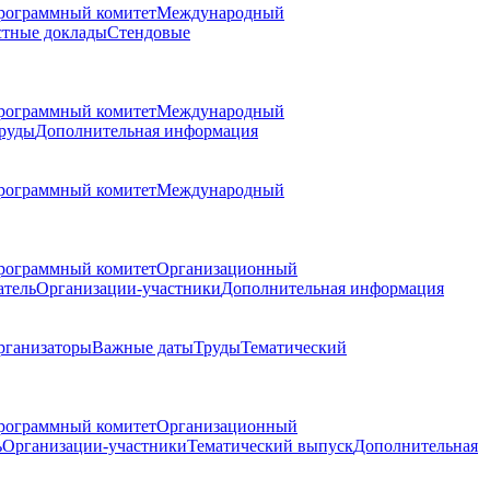
рограммный комитет
Международный
стные доклады
Стендовые
рограммный комитет
Международный
руды
Дополнительная информация
рограммный комитет
Международный
рограммный комитет
Организационный
атель
Организации-участники
Дополнительная информация
рганизаторы
Важные даты
Труды
Тематический
рограммный комитет
Организационный
ь
Организации-участники
Тематический выпуск
Дополнительная