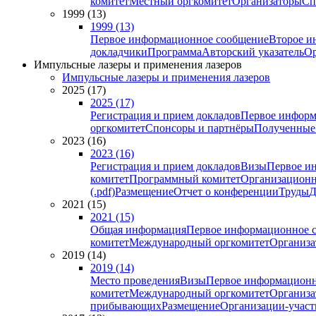
комитет
Местный оргкомитет
Организаторы
Сп
1999 (13)
1999 (13)
Первое информационное сообщение
Второе и
докладчики
Программа
Авторский указатель
Ор
Импульсные лазеры и применения лазеров
Импульсные лазеры и применения лазеров
2025 (17)
2025 (17)
Регистрация и прием докладов
Первое информ
оргкомитет
Спонсоры и партнёры
Полученные
2023 (16)
2023 (16)
Регистрация и прием докладов
Визы
Первое и
комитет
Программный комитет
Организационн
(.pdf)
Размещение
Отчет о конференции
Труды
Д
2021 (15)
2021 (15)
Общая информация
Первое информационное 
комитет
Международный оргкомитет
Организа
2019 (14)
2019 (14)
Место проведения
Визы
Первое информационн
комитет
Международный оргкомитет
Организа
прибывающих
Размещение
Организации-учас