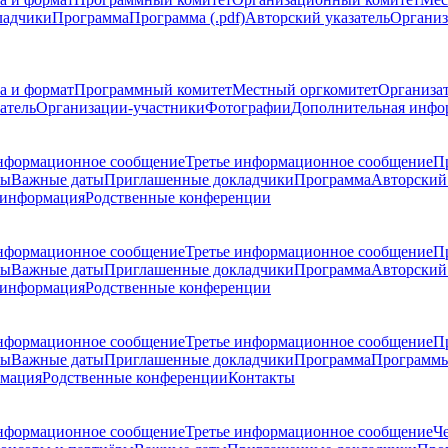
ладчики
Программа
Программа (.pdf)
Авторский указатель
Организ
а и формат
Программный комитет
Местный оргкомитет
Организа
атель
Организации-участники
Фотографии
Дополнительная инфо
нформационное сообщение
Третье информационное сообщение
П
ры
Важные даты
Приглашенные докладчики
Программа
Авторский 
 информация
Родственные конференции
нформационное сообщение
Третье информационное сообщение
П
ры
Важные даты
Приглашенные докладчики
Программа
Авторский 
 информация
Родственные конференции
нформационное сообщение
Третье информационное сообщение
П
ры
Важные даты
Приглашенные докладчики
Программа
Программы
рмация
Родственные конференции
Контакты
нформационное сообщение
Третье информационное сообщение
Ч