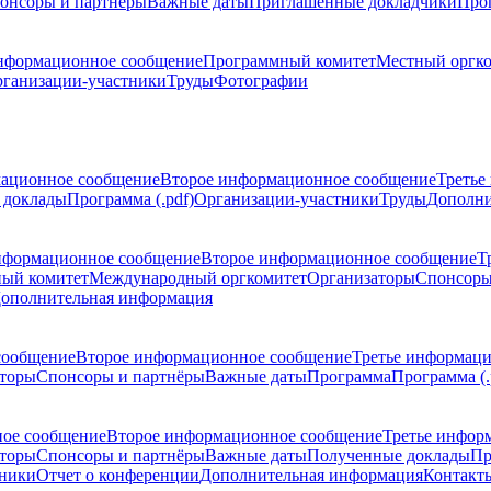
онсоры и партнёры
Важные даты
Приглашенные докладчики
Про
нформационное сообщение
Программный комитет
Местный оргк
ганизации-участники
Труды
Фотографии
ационное сообщение
Второе информационное сообщение
Третье
 доклады
Программа (.pdf)
Организации-участники
Труды
Дополни
нформационное сообщение
Второе информационное сообщение
Т
ый комитет
Международный оргкомитет
Организаторы
Спонсоры
ополнительная информация
сообщение
Второе информационное сообщение
Третье информац
торы
Спонсоры и партнёры
Важные даты
Программа
Программа (.
ое сообщение
Второе информационное сообщение
Третье инфор
торы
Спонсоры и партнёры
Важные даты
Полученные доклады
Пр
тники
Отчет о конференции
Дополнительная информация
Контакт