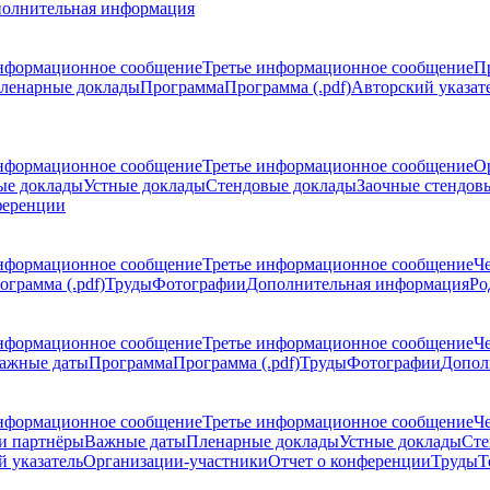
олнительная информация
нформационное сообщение
Третье информационное сообщение
П
ленарные доклады
Программа
Программа (.pdf)
Авторский указат
нформационное сообщение
Третье информационное сообщение
О
ые доклады
Устные доклады
Стендовые доклады
Заочные стендов
ференции
нформационное сообщение
Третье информационное сообщение
Ч
ограмма (.pdf)
Труды
Фотографии
Дополнительная информация
Ро
нформационное сообщение
Третье информационное сообщение
Ч
ажные даты
Программа
Программа (.pdf)
Труды
Фотографии
Допол
нформационное сообщение
Третье информационное сообщение
Ч
и партнёры
Важные даты
Пленарные доклады
Устные доклады
Сте
 указатель
Организации-участники
Отчет о конференции
Труды
Т