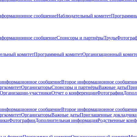
нформационное сообщение
Наблюдательный комитет
Программны
нформационное сообщение
Спонсоры и партнёры
Труды
Фотогра
ельный комитет
Программный комитет
Организационный комит
 информационное сообщение
Второе информационное сообщени
ргкомитет
Организаторы
Спонсоры и партнёры
Важные даты
При
Организации-участники
Отчет о конференции
Фотографии
Допол
 информационное сообщение
Второе информационное сообщени
ргкомитет
Организаторы
Важные даты
Приглашенные докладчик
ники
Фотографии
Дополнительная информация
Родственные кон
а и формат
Программный комитет
Организационный комитет
Мес