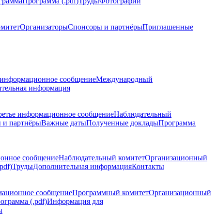
грамма
Программа (.pdf)
Труды
Фотографии
омитет
Организаторы
Спонсоры и партнёры
Приглашенные
 информационное сообщение
Международный
тельная информация
ретье информационное сообщение
Наблюдательный
 и партнёры
Важные даты
Полученные доклады
Программа
ионное сообщение
Наблюдательный комитет
Организационный
pdf)
Труды
Дополнительная информация
Контакты
мационное сообщение
Программный комитет
Организационный
ограмма (.pdf)
Информация для
ы