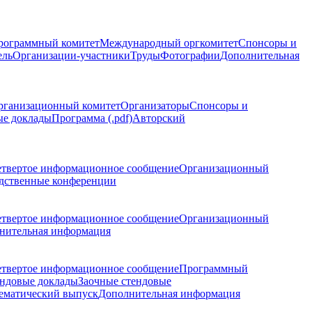
рограммный комитет
Международный оргкомитет
Спонсоры и
ель
Организации-участники
Труды
Фотографии
Дополнительная
рганизационный комитет
Организаторы
Спонсоры и
ые доклады
Программа (.pdf)
Авторский
етвертое информационное сообщение
Организационный
дственные конференции
етвертое информационное сообщение
Организационный
нительная информация
етвертое информационное сообщение
Программный
ндовые доклады
Заочные стендовые
ематический выпуск
Дополнительная информация