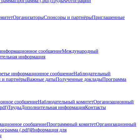
грамма
Программа (.pdf)
Труды
Фотографии
омитет
Организаторы
Спонсоры и партнёры
Приглашенные
 информационное сообщение
Международный
тельная информация
ретье информационное сообщение
Наблюдательный
 и партнёры
Важные даты
Полученные доклады
Программа
ионное сообщение
Наблюдательный комитет
Организационный
pdf)
Труды
Дополнительная информация
Контакты
мационное сообщение
Программный комитет
Организационный
ограмма (.pdf)
Информация для
ы