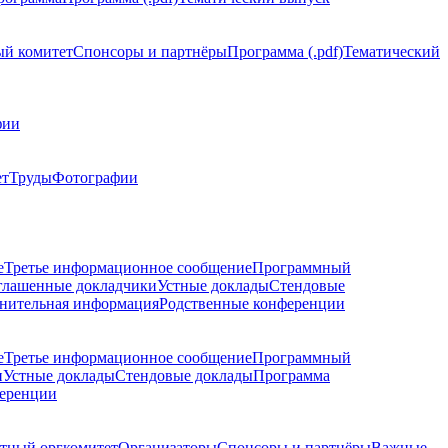
й комитет
Спонсоры и партнёры
Программа (.pdf)
Тематический
фии
ет
Труды
Фотографии
е
Третье информационное сообщение
Программный
глашенные докладчики
Устные доклады
Стендовые
нительная информация
Родственные конференции
е
Третье информационное сообщение
Программный
и
Устные доклады
Стендовые доклады
Программа
ференции
тный оргкомитет
Организаторы
Спонсоры и партнёры
Важные