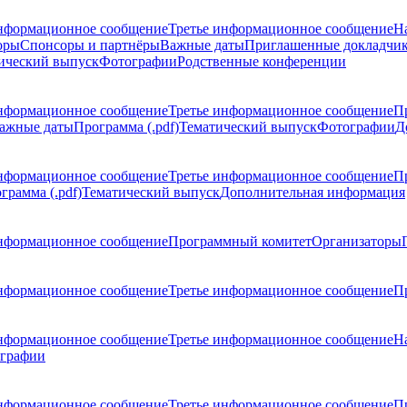
нформационное сообщение
Третье информационное сообщение
Н
оры
Спонсоры и партнёры
Важные даты
Приглашенные докладчи
ический выпуск
Фотографии
Родственные конференции
нформационное сообщение
Третье информационное сообщение
П
ажные даты
Программа (.pdf)
Тематический выпуск
Фотографии
Д
нформационное сообщение
Третье информационное сообщение
П
грамма (.pdf)
Тематический выпуск
Дополнительная информация
нформационное сообщение
Программный комитет
Организаторы
нформационное сообщение
Третье информационное сообщение
Пр
нформационное сообщение
Третье информационное сообщение
Н
графии
нформационное сообщение
Третье информационное сообщение
П