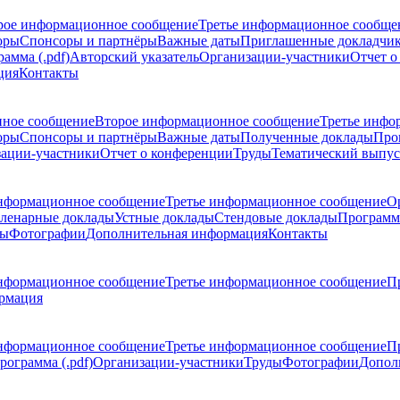
рое информационное сообщение
Третье информационное сообще
оры
Спонсоры и партнёры
Важные даты
Приглашенные докладчи
амма (.pdf)
Авторский указатель
Организации-участники
Отчет о
ция
Контакты
ное сообщение
Второе информационное сообщение
Третье инфо
оры
Спонсоры и партнёры
Важные даты
Полученные доклады
Про
ации-участники
Отчет о конференции
Труды
Тематический выпус
нформационное сообщение
Третье информационное сообщение
О
ленарные доклады
Устные доклады
Стендовые доклады
Программ
ды
Фотографии
Дополнительная информация
Контакты
нформационное сообщение
Третье информационное сообщение
П
рмация
нформационное сообщение
Третье информационное сообщение
П
рограмма (.pdf)
Организации-участники
Труды
Фотографии
Допол