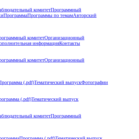
аблюдательный комитет
Программный
ки
Программа
Программы по темам
Авторский
рограммный комитет
Организационный
ополнительная информация
Контакты
рограммный комитет
Организационный
Программа (.pdf)
Тематический выпуск
Фотографии
ограмма (.pdf)
Тематический выпуск
аблюдательный комитет
Программный
рограмма
Программа (.pdf)
Тематический выпуск