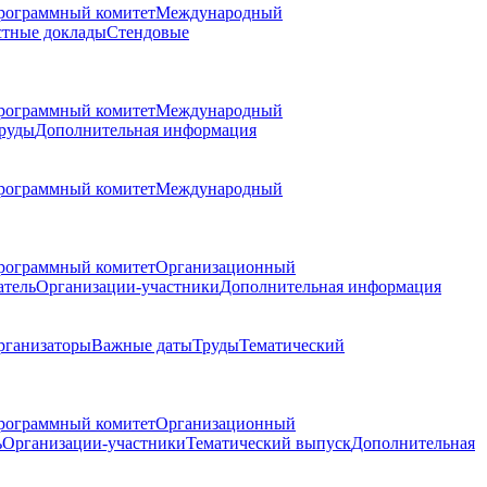
рограммный комитет
Международный
стные доклады
Стендовые
рограммный комитет
Международный
руды
Дополнительная информация
рограммный комитет
Международный
рограммный комитет
Организационный
атель
Организации-участники
Дополнительная информация
рганизаторы
Важные даты
Труды
Тематический
рограммный комитет
Организационный
ь
Организации-участники
Тематический выпуск
Дополнительная