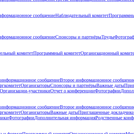
нформационное сообщение
Наблюдательный комитет
Программны
нформационное сообщение
Спонсоры и партнёры
Труды
Фотогра
ельный комитет
Программный комитет
Организационный комит
 информационное сообщение
Второе информационное сообщени
ргкомитет
Организаторы
Спонсоры и партнёры
Важные даты
При
Организации-участники
Отчет о конференции
Фотографии
Допол
 информационное сообщение
Второе информационное сообщени
ргкомитет
Организаторы
Важные даты
Приглашенные докладчик
ники
Фотографии
Дополнительная информация
Родственные кон
а и формат
Программный комитет
Организационный комитет
Мес