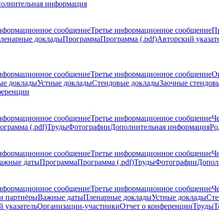
олнительная информация
нформационное сообщение
Третье информационное сообщение
П
ленарные доклады
Программа
Программа (.pdf)
Авторский указат
нформационное сообщение
Третье информационное сообщение
О
ые доклады
Устные доклады
Стендовые доклады
Заочные стендов
ференции
нформационное сообщение
Третье информационное сообщение
Ч
ограмма (.pdf)
Труды
Фотографии
Дополнительная информация
Ро
нформационное сообщение
Третье информационное сообщение
Ч
ажные даты
Программа
Программа (.pdf)
Труды
Фотографии
Допол
нформационное сообщение
Третье информационное сообщение
Ч
и партнёры
Важные даты
Пленарные доклады
Устные доклады
Сте
 указатель
Организации-участники
Отчет о конференции
Труды
Т