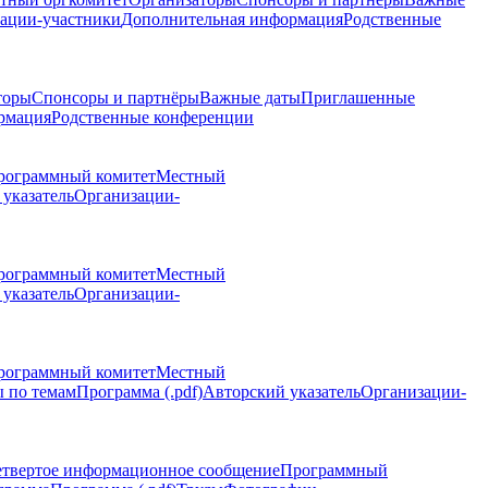
ации-участники
Дополнительная информация
Родственные
торы
Спонсоры и партнёры
Важные даты
Приглашенные
рмация
Родственные конференции
рограммный комитет
Местный
указатель
Организации-
рограммный комитет
Местный
указатель
Организации-
рограммный комитет
Местный
 по темам
Программа (.pdf)
Авторский указатель
Организации-
етвертое информационное сообщение
Программный