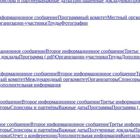
онсоры и партнёры
Важные даты
Приглашенные докладчики
Про
нформационное сообщение
Программный комитет
Местный оргк
ганизации-участники
Труды
Фотографии
ационное сообщение
Второе информационное сообщение
Третье
 доклады
Программа (.pdf)
Организации-участники
Труды
Дополни
нформационное сообщение
Второе информационное сообщение
Т
ый комитет
Международный оргкомитет
Организаторы
Спонсоры
ополнительная информация
сообщение
Второе информационное сообщение
Третье информац
торы
Спонсоры и партнёры
Важные даты
Программа
Программа (.
ое сообщение
Второе информационное сообщение
Третье инфор
торы
Спонсоры и партнёры
Важные даты
Полученные доклады
Пр
тники
Отчет о конференции
Дополнительная информация
Контакт