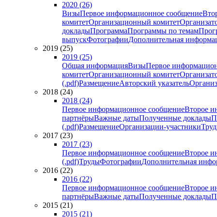
2020 (26)
Визы
Первое информационное сообщение
Вто
комитет
Организационный комитет
Организат
доклады
Программа
Программы по темам
Прогр
выпуск
Фотографии
Дополнительная информа
2019 (25)
2019 (25)
Общая информация
Визы
Первое информацион
комитет
Организационный комитет
Организат
(.pdf)
Размещение
Авторский указатель
Организ
2018 (24)
2018 (24)
Первое информационное сообщение
Второе и
партнёры
Важные даты
Полученные доклады
П
(.pdf)
Размещение
Организации-участники
Тру
2017 (23)
2017 (23)
Первое информационное сообщение
Второе и
(.pdf)
Труды
Фотографии
Дополнительная инфо
2016 (22)
2016 (22)
Первое информационное сообщение
Второе и
партнёры
Важные даты
Полученные доклады
П
2015 (21)
2015 (21)