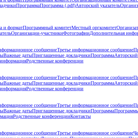
ладчики
Программа
Программа (.pdf)
Авторский указатель
Организ
а и формат
Программный комитет
Местный оргкомитет
Организа
атель
Организации-участники
Фотографии
Дополнительная инфо
нформационное сообщение
Третье информационное сообщение
П
ры
Важные даты
Приглашенные докладчики
Программа
Авторский 
 информация
Родственные конференции
нформационное сообщение
Третье информационное сообщение
П
ры
Важные даты
Приглашенные докладчики
Программа
Авторский 
 информация
Родственные конференции
нформационное сообщение
Третье информационное сообщение
П
ры
Важные даты
Приглашенные докладчики
Программа
Программы
рмация
Родственные конференции
Контакты
нформационное сообщение
Третье информационное сообщение
Ч