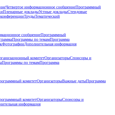
ние
Четвертое информационное сообщение
Программный
ки
Пленарные доклады
Устные доклады
Стендовые
 конференции
Труды
Тематический
рмационное сообщение
Программный
грамма
Программы по темам
Программа
к
Фотографии
Дополнительная информация
рганизационный комитет
Организаторы
Спонсоры и
а
Программы по темам
Программа
рограммный комитет
Организаторы
Важные даты
Программа
рограммный комитет
Организаторы
Спонсоры и
нительная информация