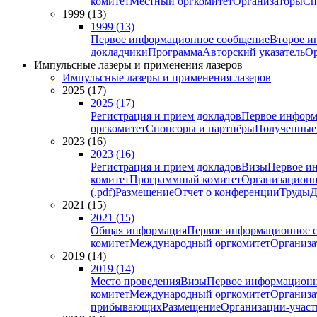
комитет
Местный оргкомитет
Организаторы
Сп
1999 (13)
1999 (13)
Первое информационное сообщение
Второе и
докладчики
Программа
Авторский указатель
Ор
Импульсные лазеры и применения лазеров
Импульсные лазеры и применения лазеров
2025 (17)
2025 (17)
Регистрация и прием докладов
Первое информ
оргкомитет
Спонсоры и партнёры
Полученные
2023 (16)
2023 (16)
Регистрация и прием докладов
Визы
Первое и
комитет
Программный комитет
Организационн
(.pdf)
Размещение
Отчет о конференции
Труды
Д
2021 (15)
2021 (15)
Общая информация
Первое информационное 
комитет
Международный оргкомитет
Организа
2019 (14)
2019 (14)
Место проведения
Визы
Первое информационн
комитет
Международный оргкомитет
Организа
прибывающих
Размещение
Организации-учас