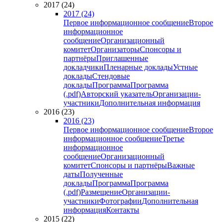
2017 (24)
2017 (24)
Первое информационное сообщение
Второе
информационное
сообщение
Организационный
комитет
Организаторы
Спонсоры и
партнёры
Приглашенные
докладчики
Пленарные доклады
Устные
доклады
Стендовые
доклады
Программа
Программа
(.pdf)
Авторский указатель
Организации-
участники
Дополнительная информация
2016 (23)
2016 (23)
Первое информационное сообщение
Второе
информационное сообщение
Третье
информационное
сообщение
Организационный
комитет
Спонсоры и партнёры
Важные
даты
Полученные
доклады
Программа
Программа
(.pdf)
Размещение
Организации-
участники
Фотографии
Дополнительная
информация
Контакты
2015 (22)