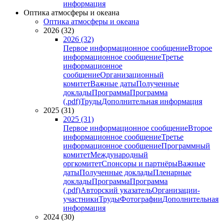
информация
Оптика атмосферы и океана
Оптика атмосферы и океана
2026 (32)
2026 (32)
Первое информационное сообщение
Второе
информационное сообщение
Третье
информационное
сообщение
Организационный
комитет
Важные даты
Полученные
доклады
Программа
Программа
(.pdf)
Труды
Дополнительная информация
2025 (31)
2025 (31)
Первое информационное сообщение
Второе
информационное сообщение
Третье
информационное сообщение
Программный
комитет
Международный
оргкомитет
Спонсоры и партнёры
Важные
даты
Полученные доклады
Пленарные
доклады
Программа
Программа
(.pdf)
Авторский указатель
Организации-
участники
Труды
Фотографии
Дополнительная
информация
2024 (30)