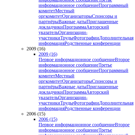
информационное сообщение
Программный
комитет
Местный
оргкомитет
Организаторы
Спонсоры и
партнёры
Важные даты
Приглашенные
докладчики
Программа
Авторский
указатель
Организации-
участники
Труды
Фотографии
Дополнительная
информация
Родственные конференции
2009 (16)
2009 (16)
Первое информационное сообщение
Второе
информационное сообщение
Третье
информационное сообщение
Программный
комитет
Местный
оргкомитет
Организаторы
Спонсоры и
партнёры
Важные даты
Приглашенные
докладчики
Программа
Авторский
указатель
Организации-
участники
Труды
Фотографии
Дополнительная
информация
Родственные конференции
2006 (15)
2006 (15)
Первое информационное сообщение
Второе
информационное сообщение
Третье