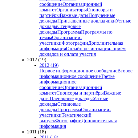
сообщение
Организационный
комитет
Организаторы
Спонсоры и
партнёры
Важные даты
Полученные
доклады
Приглашенные докладчики
Устные
доклады
Стендовые
доклады
Программа
Программы по
темам
Организации-
участники
Фотографии
Дополнительная
информация
Онлайн регистрация, приём
докладов и оплата участия
2012 (19)
2012 (19)
Первое информационное сообщение
Второе
информационное сообщение
Третье
информационное
сообщение
Организационный
комитет
Спонсоры и партнёры
Важные
даты
Пленарные доклады
Устные
доклады
Стендовые
доклады
Программа
Организации-
участники
Тематический
выпуск
Фотографии
Дополнительная
информация
2011 (18)
2011 (18)