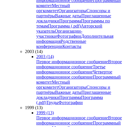
информационное сообщение
Программный
комитет
Местный
оргкомитет
Организаторы
Спонсоры и
партнёры
Важные даты
Приглашенные
докладчики
Программа
Программы по
темам
Программа (.pdf)
Авторский
указатель
Организации-
участники
Фотографии
Дополнительная
информация
Родственные
конференции
Контакты
2003 (14)
2003 (14)
Первое информационное сообщение
Второе
информационное сообщение
Третье
информационное сообщение
Четвертое
информационное сообщение
Программный
комитет
Местный
оргкомитет
Организаторы
Спонсоры и
партнёры
Важные даты
Приглашенные
докладчики
Программа
Программа
(.pdf)
Труды
Фотографии
1999 (13)
1999 (13)
Первое информационное сообщение
Второе
информационное сообщение
Программный