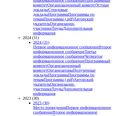
информационное сообщение
Программный
комитет
Организационный комитет
Устные
доклады
Стендовые
доклады
Программа
Программы по
темам
Программа (.pdf)
Авторский
указатель
Организации-
участники
Труды
Дополнительная
информация
2024 (31)
2024 (31)
Первое информационное сообщение
Второе
информационное сообщение
Третье
информационное сообщение
Четвертое
информационное сообщение
Программный
комитет
Организационный
комитет
Организаторы
Полученные
доклады
Программа
Программы по
темам
Программа (.pdf)
Авторский
указатель
Организации-
участники
Труды
Дополнительная
информация
2023 (30)
2023 (30)
Место проведения
Первое информационное
сообщение
Второе информационное