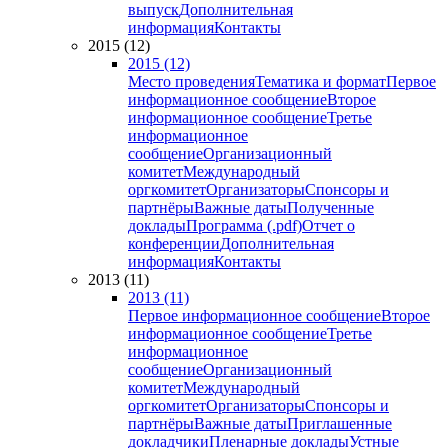
выпуск
Дополнительная
информация
Контакты
2015 (12)
2015 (12)
Место проведения
Тематика и формат
Первое
информационное сообщение
Второе
информационное сообщение
Третье
информационное
сообщение
Организационный
комитет
Международный
оргкомитет
Организаторы
Спонсоры и
партнёры
Важные даты
Полученные
доклады
Программа (.pdf)
Отчет о
конференции
Дополнительная
информация
Контакты
2013 (11)
2013 (11)
Первое информационное сообщение
Второе
информационное сообщение
Третье
информационное
сообщение
Организационный
комитет
Международный
оргкомитет
Организаторы
Спонсоры и
партнёры
Важные даты
Приглашенные
докладчики
Пленарные доклады
Устные