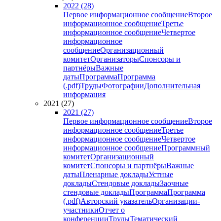
2022 (28)
Первое информационное сообщение
Второе
информационное сообщение
Третье
информационное сообщение
Четвертое
информационное
сообщение
Организационный
комитет
Организаторы
Спонсоры и
партнёры
Важные
даты
Программа
Программа
(.pdf)
Труды
Фотографии
Дополнительная
информация
2021 (27)
2021 (27)
Первое информационное сообщение
Второе
информационное сообщение
Третье
информационное сообщение
Четвертое
информационное сообщение
Программный
комитет
Организационный
комитет
Спонсоры и партнёры
Важные
даты
Пленарные доклады
Устные
доклады
Стендовые доклады
Заочные
стендовые доклады
Программа
Программа
(.pdf)
Авторский указатель
Организации-
участники
Отчет о
конференции
Труды
Тематический