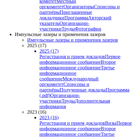
комитет
Местный
оргкомитет
Организаторы
Спонсоры и
партнёры
Приглашенные
докладчики
Программа
Авторский
указатель
Организации-
участники
Труды
Фотографии
Импульсные лазеры и применения лазеров
Импульсные лазеры и применения лазеров
2025 (17)
2025 (17)
Регистрация и прием докладов
Первое
информационное сообщение
Второе
информационное сообщение
Третье
информационное
сообщение
Международный
оргкомитет
Спонсоры и
партнёры
Полученные доклады
Программа
(.pdf)
Организации-
участники
Труды
Дополнительная
информация
2023 (16)
2023 (16)
Регистрация и прием докладов
Визы
Первое
информационное сообщение
Второе
информационное сообщение
Третье