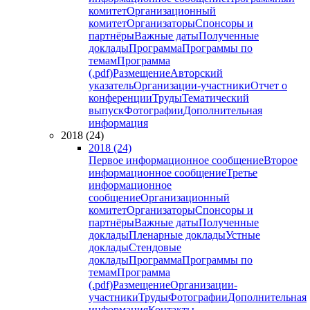
комитет
Организационный
комитет
Организаторы
Спонсоры и
партнёры
Важные даты
Полученные
доклады
Программа
Программы по
темам
Программа
(.pdf)
Размещение
Авторский
указатель
Организации-участники
Отчет о
конференции
Труды
Тематический
выпуск
Фотографии
Дополнительная
информация
2018 (24)
2018 (24)
Первое информационное сообщение
Второе
информационное сообщение
Третье
информационное
сообщение
Организационный
комитет
Организаторы
Спонсоры и
партнёры
Важные даты
Полученные
доклады
Пленарные доклады
Устные
доклады
Стендовые
доклады
Программа
Программы по
темам
Программа
(.pdf)
Размещение
Организации-
участники
Труды
Фотографии
Дополнительная
информация
Контакты