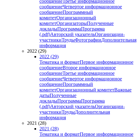
сообщение
Третье информационное
сообщение
Четвертое информационное
сообщение
Программный
комитет
Организационный
комитет
Организаторы
Полученные
доклады
Программа
Программа
(.pdf)
Авторский указатель
Организации-
участники
Труды
Фотографии
Дополнительная
информация
2022 (29)
2022 (29)
Тематика и формат
Первое информационное
сообщение
Второе информационное
сообщение
Третье информационное
сообщение
Четвертое информационное
сообщение
Программный
комитет
Организационный комитет
Важные
даты
Полученные
доклады
Программа
Программа
(.pdf)
Авторский указатель
Организации-
участники
Труды
Дополнительная
информация
2021 (28)
2021 (28)
Тематика и формат
Первое информационное