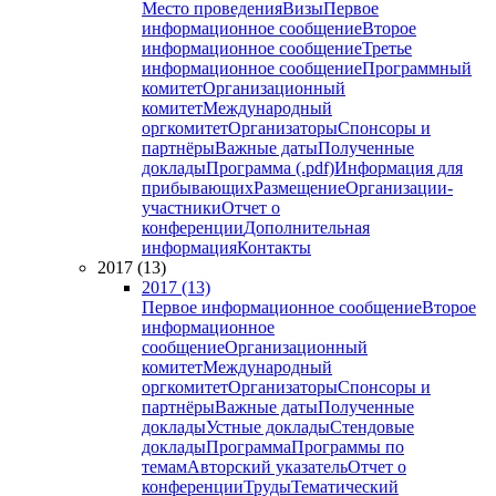
Место проведения
Визы
Первое
информационное сообщение
Второе
информационное сообщение
Третье
информационное сообщение
Программный
комитет
Организационный
комитет
Международный
оргкомитет
Организаторы
Спонсоры и
партнёры
Важные даты
Полученные
доклады
Программа (.pdf)
Информация для
прибывающих
Размещение
Организации-
участники
Отчет о
конференции
Дополнительная
информация
Контакты
2017 (13)
2017 (13)
Первое информационное сообщение
Второе
информационное
сообщение
Организационный
комитет
Международный
оргкомитет
Организаторы
Спонсоры и
партнёры
Важные даты
Полученные
доклады
Устные доклады
Стендовые
доклады
Программа
Программы по
темам
Авторский указатель
Отчет о
конференции
Труды
Тематический