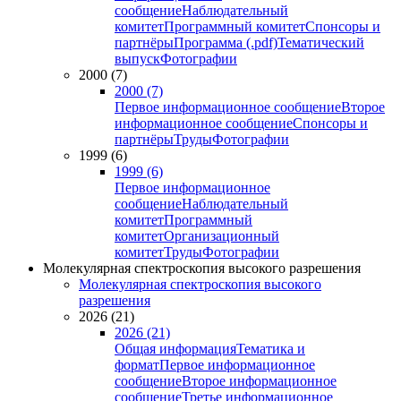
сообщение
Наблюдательный
комитет
Программный комитет
Спонсоры и
партнёры
Программа (.pdf)
Тематический
выпуск
Фотографии
2000 (7)
2000 (7)
Первое информационное сообщение
Второе
информационное сообщение
Спонсоры и
партнёры
Труды
Фотографии
1999 (6)
1999 (6)
Первое информационное
сообщение
Наблюдательный
комитет
Программный
комитет
Организационный
комитет
Труды
Фотографии
Молекулярная спектроскопия высокого разрешения
Молекулярная спектроскопия высокого
разрешения
2026 (21)
2026 (21)
Общая информация
Тематика и
формат
Первое информационное
сообщение
Второе информационное
сообщение
Третье информационное