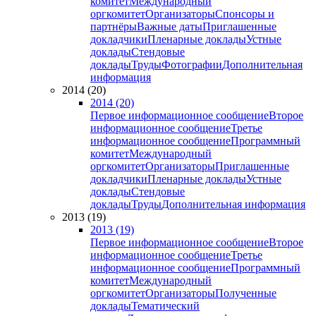
комитет
Международный
оргкомитет
Организаторы
Спонсоры и
партнёры
Важные даты
Приглашенные
докладчики
Пленарные доклады
Устные
доклады
Стендовые
доклады
Труды
Фотографии
Дополнительная
информация
2014 (20)
2014 (20)
Первое информационное сообщение
Второе
информационное сообщение
Третье
информационное сообщение
Программный
комитет
Международный
оргкомитет
Организаторы
Приглашенные
докладчики
Пленарные доклады
Устные
доклады
Стендовые
доклады
Труды
Дополнительная информация
2013 (19)
2013 (19)
Первое информационное сообщение
Второе
информационное сообщение
Третье
информационное сообщение
Программный
комитет
Международный
оргкомитет
Организаторы
Полученные
доклады
Тематический