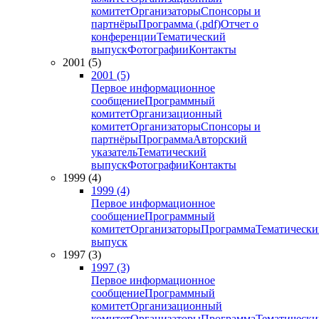
комитет
Организаторы
Спонсоры и
партнёры
Программа (.pdf)
Отчет о
конференции
Тематический
выпуск
Фотографии
Контакты
2001 (5)
2001 (5)
Первое информационное
сообщение
Программный
комитет
Организационный
комитет
Организаторы
Спонсоры и
партнёры
Программа
Авторский
указатель
Тематический
выпуск
Фотографии
Контакты
1999 (4)
1999 (4)
Первое информационное
сообщение
Программный
комитет
Организаторы
Программа
Тематически
выпуск
1997 (3)
1997 (3)
Первое информационное
сообщение
Программный
комитет
Организационный
комитет
Организаторы
Программа
Тематически