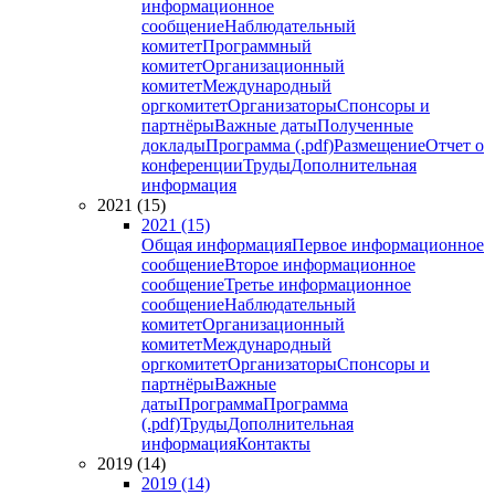
информационное
сообщение
Наблюдательный
комитет
Программный
комитет
Организационный
комитет
Международный
оргкомитет
Организаторы
Спонсоры и
партнёры
Важные даты
Полученные
доклады
Программа (.pdf)
Размещение
Отчет о
конференции
Труды
Дополнительная
информация
2021 (15)
2021 (15)
Общая информация
Первое информационное
сообщение
Второе информационное
сообщение
Третье информационное
сообщение
Наблюдательный
комитет
Организационный
комитет
Международный
оргкомитет
Организаторы
Спонсоры и
партнёры
Важные
даты
Программа
Программа
(.pdf)
Труды
Дополнительная
информация
Контакты
2019 (14)
2019 (14)