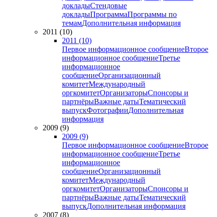
доклады
Стендовые
доклады
Программа
Программы по
темам
Дополнительная информация
2011 (10)
2011 (10)
Первое информационное сообщение
Второе
информационное сообщение
Третье
информационное
сообщение
Организационный
комитет
Международный
оргкомитет
Организаторы
Спонсоры и
партнёры
Важные даты
Тематический
выпуск
Фотографии
Дополнительная
информация
2009 (9)
2009 (9)
Первое информационное сообщение
Второе
информационное сообщение
Третье
информационное
сообщение
Организационный
комитет
Международный
оргкомитет
Организаторы
Спонсоры и
партнёры
Важные даты
Тематический
выпуск
Дополнительная информация
2007 (8)