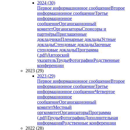
2024 (30)
Первое информационное сообщение
Второе
информационное сообщение
Третье
информационное
сообщение
Организационный
комитет
Организаторы
Спонсоры и
партнёры
Приглашенные
докладчики
Пленарные доклады
Устные
доклады
Стендовые доклады
Заочные
стендовые доклады
Программа
(.pdf)
Авторский
указатель
Труды
Фотографии
Родственные
конференции
2023 (29)
2023 (29)
Первое информационное сообщение
Второе
информационное сообщение
Третье
информационное сообщение
Четвертое
информационное
сообщение
Организационный
комитет
Местный
оргкомитет
Организаторы
Программа
(.pdf)
Труды
Фотографии
Дополнительная
информация
Родственные конференции
2022 (28)