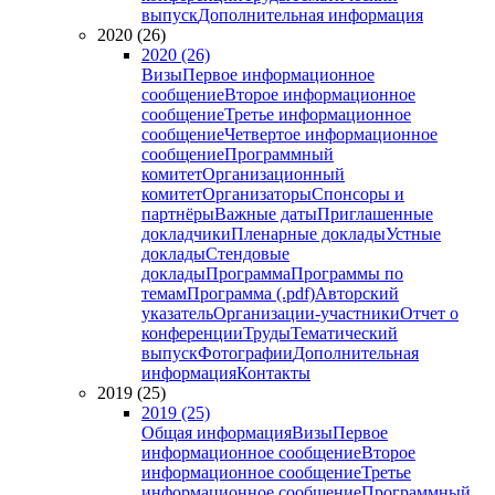
выпуск
Дополнительная информация
2020 (26)
2020 (26)
Визы
Первое информационное
сообщение
Второе информационное
сообщение
Третье информационное
сообщение
Четвертое информационное
сообщение
Программный
комитет
Организационный
комитет
Организаторы
Спонсоры и
партнёры
Важные даты
Приглашенные
докладчики
Пленарные доклады
Устные
доклады
Стендовые
доклады
Программа
Программы по
темам
Программа (.pdf)
Авторский
указатель
Организации-участники
Отчет о
конференции
Труды
Тематический
выпуск
Фотографии
Дополнительная
информация
Контакты
2019 (25)
2019 (25)
Общая информация
Визы
Первое
информационное сообщение
Второе
информационное сообщение
Третье
информационное сообщение
Программный