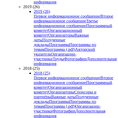
информация
2019 (26)
2019 (26)
Первое информационное сообщение
Второе
информационное сообщение
Третье
информационное сообщение
Программный
комитет
Организационный
комитет
Организаторы
Важные
даты
Полученные
доклады
Программа
Программы по
темам
Программа (.pdf)
Авторский
указатель
Организации-
участники
Труды
Фотографии
Дополнительная
информация
2018 (25)
2018 (25)
Первое информационное сообщение
Второе
информационное сообщение
Программный
комитет
Организационный
комитет
Организаторы
Спонсоры и
партнёры
Важные даты
Полученные
доклады
Программа
Программы по
темам
Программа (.pdf)
Организации-
участники
Фотографии
Дополнительная
информация