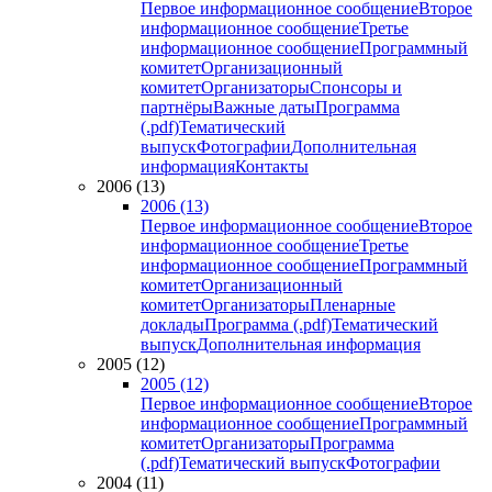
Первое информационное сообщение
Второе
информационное сообщение
Третье
информационное сообщение
Программный
комитет
Организационный
комитет
Организаторы
Спонсоры и
партнёры
Важные даты
Программа
(.pdf)
Тематический
выпуск
Фотографии
Дополнительная
информация
Контакты
2006 (13)
2006 (13)
Первое информационное сообщение
Второе
информационное сообщение
Третье
информационное сообщение
Программный
комитет
Организационный
комитет
Организаторы
Пленарные
доклады
Программа (.pdf)
Тематический
выпуск
Дополнительная информация
2005 (12)
2005 (12)
Первое информационное сообщение
Второе
информационное сообщение
Программный
комитет
Организаторы
Программа
(.pdf)
Тематический выпуск
Фотографии
2004 (11)