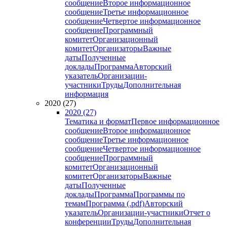
сообщение
Второе информационное
сообщение
Третье информационное
сообщение
Четвертое информационное
сообщение
Программный
комитет
Организационный
комитет
Организаторы
Важные
даты
Полученные
доклады
Программа
Авторский
указатель
Организации-
участники
Труды
Дополнительная
информация
2020 (27)
2020 (27)
Тематика и формат
Первое информационное
сообщение
Второе информационное
сообщение
Третье информационное
сообщение
Четвертое информационное
сообщение
Программный
комитет
Организационный
комитет
Организаторы
Важные
даты
Полученные
доклады
Программа
Программы по
темам
Программа (.pdf)
Авторский
указатель
Организации-участники
Отчет о
конференции
Труды
Дополнительная