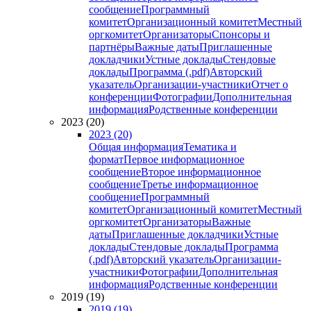
сообщение
Программный
комитет
Организационный комитет
Местный
оргкомитет
Организаторы
Спонсоры и
партнёры
Важные даты
Приглашенные
докладчики
Устные доклады
Стендовые
доклады
Программа (.pdf)
Авторский
указатель
Организации-участники
Отчет о
конференции
Фотографии
Дополнительная
информация
Родственные конференции
2023 (20)
2023 (20)
Общая информация
Тематика и
формат
Первое информационное
сообщение
Второе информационное
сообщение
Третье информационное
сообщение
Программный
комитет
Организационный комитет
Местный
оргкомитет
Организаторы
Важные
даты
Приглашенные докладчики
Устные
доклады
Стендовые доклады
Программа
(.pdf)
Авторский указатель
Организации-
участники
Фотографии
Дополнительная
информация
Родственные конференции
2019 (19)
2019 (19)