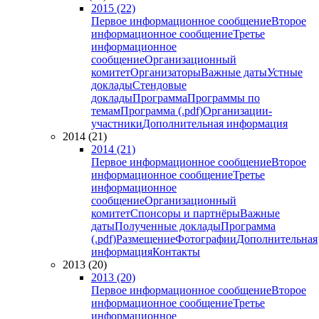
2015 (22)
Первое информационное сообщение
Второе
информационное сообщение
Третье
информационное
сообщение
Организационный
комитет
Организаторы
Важные даты
Устные
доклады
Стендовые
доклады
Программа
Программы по
темам
Программа (.pdf)
Организации-
участники
Дополнительная информация
2014 (21)
2014 (21)
Первое информационное сообщение
Второе
информационное сообщение
Третье
информационное
сообщение
Организационный
комитет
Спонсоры и партнёры
Важные
даты
Полученные доклады
Программа
(.pdf)
Размещение
Фотографии
Дополнительная
информация
Контакты
2013 (20)
2013 (20)
Первое информационное сообщение
Второе
информационное сообщение
Третье
информационное