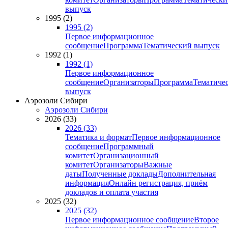
выпуск
1995 (2)
1995 (2)
Первое информационное
сообщение
Программа
Тематический выпуск
1992 (1)
1992 (1)
Первое информационное
сообщение
Организаторы
Программа
Тематиче
выпуск
Аэрозоли Сибири
Аэрозоли Сибири
2026 (33)
2026 (33)
Тематика и формат
Первое информационное
сообщение
Программный
комитет
Организационный
комитет
Организаторы
Важные
даты
Полученные доклады
Дополнительная
информация
Онлайн регистрация, приём
докладов и оплата участия
2025 (32)
2025 (32)
Первое информационное сообщение
Второе