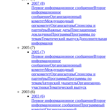
2007 (8)
Первое информационное сообщение
Второе
информационное
сообщение
Организационный
комитет
Международный
оргкомитет
Организаторы
Спонсоры и
партнёры
Важные даты
Приглашенные
докладчики
Программа
Программы по
темам
Тематический выпуск
Дополнительная
информация
2005 (7)
2005 (7)
Первое информационное сообщение
Второе
информационное
сообщение
Организационный
комитет
Международный
оргкомитет
Организаторы
Спонсоры и
партнёры
Программа
Программы по
темам
Авторский указатель
Организации-
участники
Тематический выпуск
2003 (6)
2003 (6)
Первое информационное сообщение
Второе
информационное сообщение
Программный
комитет
Организационный