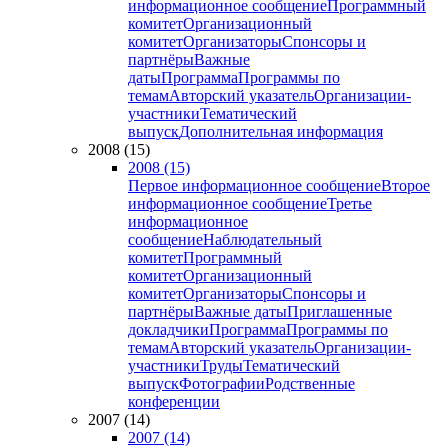
информационное сообщение
Программный
комитет
Организационный
комитет
Организаторы
Спонсоры и
партнёры
Важные
даты
Программа
Программы по
темам
Авторский указатель
Организации-
участники
Тематический
выпуск
Дополнительная информация
2008 (15)
2008 (15)
Первое информационное сообщение
Второе
информационное сообщение
Третье
информационное
сообщение
Наблюдательный
комитет
Программный
комитет
Организационный
комитет
Организаторы
Спонсоры и
партнёры
Важные даты
Приглашенные
докладчики
Программа
Программы по
темам
Авторский указатель
Организации-
участники
Труды
Тематический
выпуск
Фотографии
Родственные
конференции
2007 (14)
2007 (14)