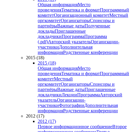
Общая информация
Место
проведения
Тематика и формат
Программный
комитет
Организационный комитет
Местный
оргкомитет
Организаторы
Спонсоры и
партнёры
Важные даты
Полученные
доклады
Приглашенные
докладчики
Программа
Программа
(.pdf)
Авторский указатель
Организации-
участники
Дополнительная
информация
Родственные конференции
2015 (18)
2015 (18)
Общая информация
Место
проведения
Тематика и формат
Программный
комитет
Местный
оргкомитет
Организаторы
Спонсоры и
партнёры
Важные даты
Приглашенные
докладчики
Лекции
Программа
Авторский
указатель
Организации-
участники
Фотографии
Дополнительная
информация
Родственные конференции
2012 (17)
2012 (17)
Первое информационное сообщение
Второе
информационное сообщение
Третье