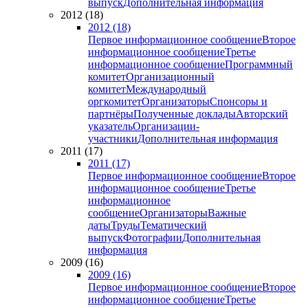
выпуск
Дополнительная информация
2012 (18)
2012 (18)
Первое информационное сообщение
Второе
информационное сообщение
Третье
информационное сообщение
Программный
комитет
Организационный
комитет
Международный
оргкомитет
Организаторы
Спонсоры и
партнёры
Полученные доклады
Авторский
указатель
Организации-
участники
Дополнительная информация
2011 (17)
2011 (17)
Первое информационное сообщение
Второе
информационное сообщение
Третье
информационное
сообщение
Организаторы
Важные
даты
Труды
Тематический
выпуск
Фотографии
Дополнительная
информация
2009 (16)
2009 (16)
Первое информационное сообщение
Второе
информационное сообщение
Третье