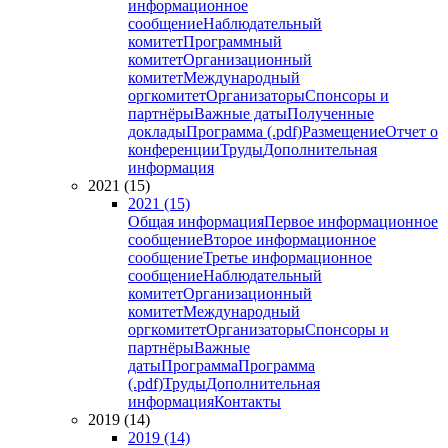
информационное
сообщение
Наблюдательный
комитет
Программный
комитет
Организационный
комитет
Международный
оргкомитет
Организаторы
Спонсоры и
партнёры
Важные даты
Полученные
доклады
Программа (.pdf)
Размещение
Отчет о
конференции
Труды
Дополнительная
информация
2021 (15)
2021 (15)
Общая информация
Первое информационное
сообщение
Второе информационное
сообщение
Третье информационное
сообщение
Наблюдательный
комитет
Организационный
комитет
Международный
оргкомитет
Организаторы
Спонсоры и
партнёры
Важные
даты
Программа
Программа
(.pdf)
Труды
Дополнительная
информация
Контакты
2019 (14)
2019 (14)