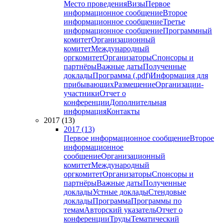
Место проведения
Визы
Первое
информационное сообщение
Второе
информационное сообщение
Третье
информационное сообщение
Программный
комитет
Организационный
комитет
Международный
оргкомитет
Организаторы
Спонсоры и
партнёры
Важные даты
Полученные
доклады
Программа (.pdf)
Информация для
прибывающих
Размещение
Организации-
участники
Отчет о
конференции
Дополнительная
информация
Контакты
2017 (13)
2017 (13)
Первое информационное сообщение
Второе
информационное
сообщение
Организационный
комитет
Международный
оргкомитет
Организаторы
Спонсоры и
партнёры
Важные даты
Полученные
доклады
Устные доклады
Стендовые
доклады
Программа
Программы по
темам
Авторский указатель
Отчет о
конференции
Труды
Тематический