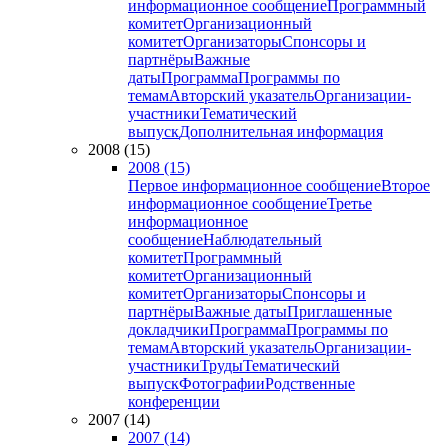
информационное сообщение
Программный
комитет
Организационный
комитет
Организаторы
Спонсоры и
партнёры
Важные
даты
Программа
Программы по
темам
Авторский указатель
Организации-
участники
Тематический
выпуск
Дополнительная информация
2008 (15)
2008 (15)
Первое информационное сообщение
Второе
информационное сообщение
Третье
информационное
сообщение
Наблюдательный
комитет
Программный
комитет
Организационный
комитет
Организаторы
Спонсоры и
партнёры
Важные даты
Приглашенные
докладчики
Программа
Программы по
темам
Авторский указатель
Организации-
участники
Труды
Тематический
выпуск
Фотографии
Родственные
конференции
2007 (14)
2007 (14)