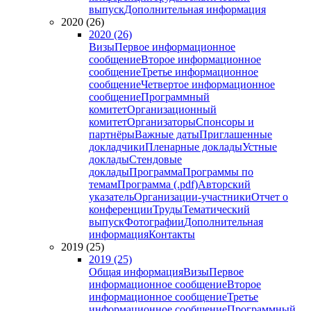
выпуск
Дополнительная информация
2020 (26)
2020 (26)
Визы
Первое информационное
сообщение
Второе информационное
сообщение
Третье информационное
сообщение
Четвертое информационное
сообщение
Программный
комитет
Организационный
комитет
Организаторы
Спонсоры и
партнёры
Важные даты
Приглашенные
докладчики
Пленарные доклады
Устные
доклады
Стендовые
доклады
Программа
Программы по
темам
Программа (.pdf)
Авторский
указатель
Организации-участники
Отчет о
конференции
Труды
Тематический
выпуск
Фотографии
Дополнительная
информация
Контакты
2019 (25)
2019 (25)
Общая информация
Визы
Первое
информационное сообщение
Второе
информационное сообщение
Третье
информационное сообщение
Программный