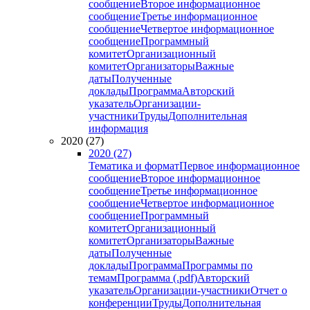
сообщение
Второе информационное
сообщение
Третье информационное
сообщение
Четвертое информационное
сообщение
Программный
комитет
Организационный
комитет
Организаторы
Важные
даты
Полученные
доклады
Программа
Авторский
указатель
Организации-
участники
Труды
Дополнительная
информация
2020 (27)
2020 (27)
Тематика и формат
Первое информационное
сообщение
Второе информационное
сообщение
Третье информационное
сообщение
Четвертое информационное
сообщение
Программный
комитет
Организационный
комитет
Организаторы
Важные
даты
Полученные
доклады
Программа
Программы по
темам
Программа (.pdf)
Авторский
указатель
Организации-участники
Отчет о
конференции
Труды
Дополнительная