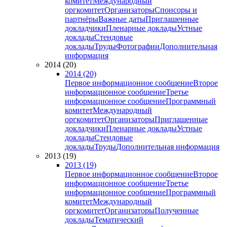
комитет
Международный
оргкомитет
Организаторы
Спонсоры и
партнёры
Важные даты
Приглашенные
докладчики
Пленарные доклады
Устные
доклады
Стендовые
доклады
Труды
Фотографии
Дополнительная
информация
2014 (20)
2014 (20)
Первое информационное сообщение
Второе
информационное сообщение
Третье
информационное сообщение
Программный
комитет
Международный
оргкомитет
Организаторы
Приглашенные
докладчики
Пленарные доклады
Устные
доклады
Стендовые
доклады
Труды
Дополнительная информация
2013 (19)
2013 (19)
Первое информационное сообщение
Второе
информационное сообщение
Третье
информационное сообщение
Программный
комитет
Международный
оргкомитет
Организаторы
Полученные
доклады
Тематический