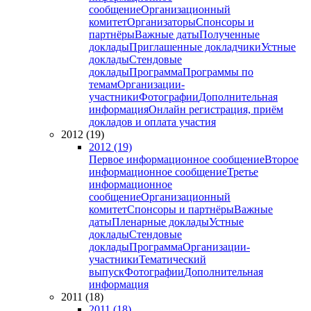
сообщение
Организационный
комитет
Организаторы
Спонсоры и
партнёры
Важные даты
Полученные
доклады
Приглашенные докладчики
Устные
доклады
Стендовые
доклады
Программа
Программы по
темам
Организации-
участники
Фотографии
Дополнительная
информация
Онлайн регистрация, приём
докладов и оплата участия
2012 (19)
2012 (19)
Первое информационное сообщение
Второе
информационное сообщение
Третье
информационное
сообщение
Организационный
комитет
Спонсоры и партнёры
Важные
даты
Пленарные доклады
Устные
доклады
Стендовые
доклады
Программа
Организации-
участники
Тематический
выпуск
Фотографии
Дополнительная
информация
2011 (18)
2011 (18)