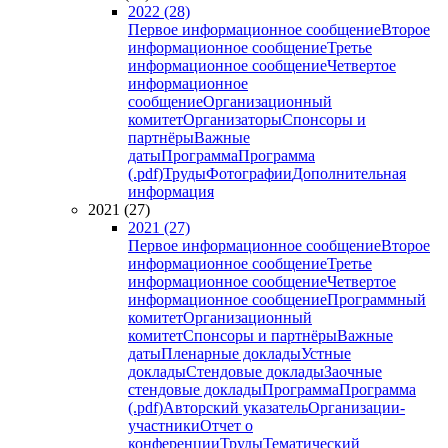
2022 (28)
Первое информационное сообщение
Второе
информационное сообщение
Третье
информационное сообщение
Четвертое
информационное
сообщение
Организационный
комитет
Организаторы
Спонсоры и
партнёры
Важные
даты
Программа
Программа
(.pdf)
Труды
Фотографии
Дополнительная
информация
2021 (27)
2021 (27)
Первое информационное сообщение
Второе
информационное сообщение
Третье
информационное сообщение
Четвертое
информационное сообщение
Программный
комитет
Организационный
комитет
Спонсоры и партнёры
Важные
даты
Пленарные доклады
Устные
доклады
Стендовые доклады
Заочные
стендовые доклады
Программа
Программа
(.pdf)
Авторский указатель
Организации-
участники
Отчет о
конференции
Труды
Тематический