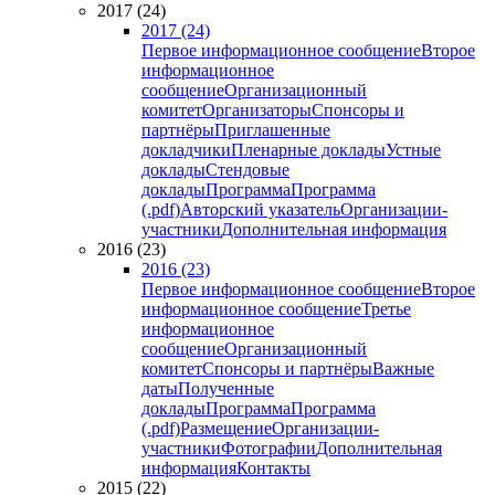
2017 (24)
2017 (24)
Первое информационное сообщение
Второе
информационное
сообщение
Организационный
комитет
Организаторы
Спонсоры и
партнёры
Приглашенные
докладчики
Пленарные доклады
Устные
доклады
Стендовые
доклады
Программа
Программа
(.pdf)
Авторский указатель
Организации-
участники
Дополнительная информация
2016 (23)
2016 (23)
Первое информационное сообщение
Второе
информационное сообщение
Третье
информационное
сообщение
Организационный
комитет
Спонсоры и партнёры
Важные
даты
Полученные
доклады
Программа
Программа
(.pdf)
Размещение
Организации-
участники
Фотографии
Дополнительная
информация
Контакты
2015 (22)