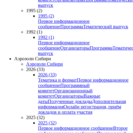
выпуск
1995 (2)
1995 (2)
Первое информационное
сообщение
Программа
Тематический выпуск
1992 (1)
1992 (1)
Первое информационное
сообщение
Организаторы
Программа
Тематиче
выпуск
Аэрозоли Сибири
Аэрозоли Сибири
2026 (33)
2026 (33)
Тематика и формат
Первое информационное
сообщение
Программный
комитет
Организационный
комитет
Организаторы
Важные
даты
Полученные доклады
Дополнительная
информация
Онлайн регистрация, приём
докладов и оплата участия
2025 (32)
2025 (32)
Первое информационное сообщение
Второе