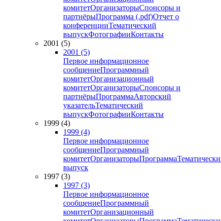
комитет
Организаторы
Спонсоры и
партнёры
Программа (.pdf)
Отчет о
конференции
Тематический
выпуск
Фотографии
Контакты
2001 (5)
2001 (5)
Первое информационное
сообщение
Программный
комитет
Организационный
комитет
Организаторы
Спонсоры и
партнёры
Программа
Авторский
указатель
Тематический
выпуск
Фотографии
Контакты
1999 (4)
1999 (4)
Первое информационное
сообщение
Программный
комитет
Организаторы
Программа
Тематически
выпуск
1997 (3)
1997 (3)
Первое информационное
сообщение
Программный
комитет
Организационный
комитет
Организаторы
Программа
Тематически