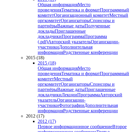
Общая информация
Место
проведения
Тематика и формат
Программный
комитет
Организационный комитет
Местный
оргкомитет
Организаторы
Спонсоры и
партнёры
Важные даты
Полученные
доклады
Приглашенные
докладчики
Программа
Программа
(.pdf)
Авторский указатель
Организации-
участники
Дополнительная
информация
Родственные конференции
2015 (18)
2015 (18)
Общая информация
Место
проведения
Тематика и формат
Программный
комитет
Местный
оргкомитет
Организаторы
Спонсоры и
партнёры
Важные даты
Приглашенные
докладчики
Лекции
Программа
Авторский
указатель
Организации-
участники
Фотографии
Дополнительная
информация
Родственные конференции
2012 (17)
2012 (17)
Первое информационное сообщение
Второе
информационное сообщение
Третье