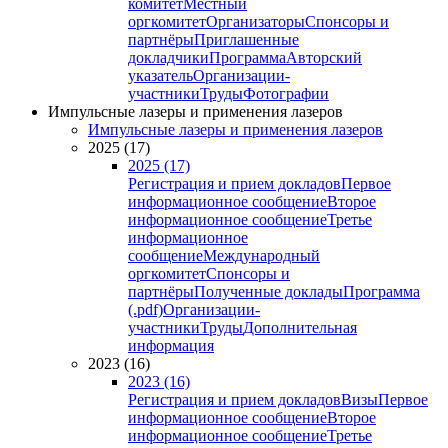
комитет
Местный
оргкомитет
Организаторы
Спонсоры и
партнёры
Приглашенные
докладчики
Программа
Авторский
указатель
Организации-
участники
Труды
Фотографии
Импульсные лазеры и применения лазеров
Импульсные лазеры и применения лазеров
2025 (17)
2025 (17)
Регистрация и прием докладов
Первое
информационное сообщение
Второе
информационное сообщение
Третье
информационное
сообщение
Международный
оргкомитет
Спонсоры и
партнёры
Полученные доклады
Программа
(.pdf)
Организации-
участники
Труды
Дополнительная
информация
2023 (16)
2023 (16)
Регистрация и прием докладов
Визы
Первое
информационное сообщение
Второе
информационное сообщение
Третье