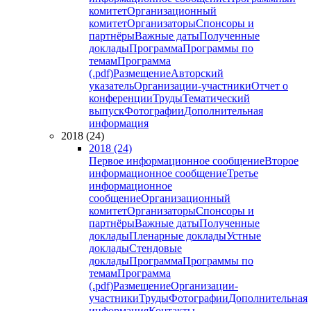
комитет
Организационный
комитет
Организаторы
Спонсоры и
партнёры
Важные даты
Полученные
доклады
Программа
Программы по
темам
Программа
(.pdf)
Размещение
Авторский
указатель
Организации-участники
Отчет о
конференции
Труды
Тематический
выпуск
Фотографии
Дополнительная
информация
2018 (24)
2018 (24)
Первое информационное сообщение
Второе
информационное сообщение
Третье
информационное
сообщение
Организационный
комитет
Организаторы
Спонсоры и
партнёры
Важные даты
Полученные
доклады
Пленарные доклады
Устные
доклады
Стендовые
доклады
Программа
Программы по
темам
Программа
(.pdf)
Размещение
Организации-
участники
Труды
Фотографии
Дополнительная
информация
Контакты