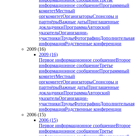
информационное сообщение
Программный
комитет
Местный
оргкомитет
Организаторы
Спонсоры и
партнёры
Важные даты
Приглашенные
докладчики
Программа
Авторский
указатель
Организации-
участники
Труды
Фотографии
Дополнительная
информация
Родственные конференции
2009 (16)
2009 (16)
Первое информационное сообщение
Второе
информационное сообщение
Третье
информационное сообщение
Программный
комитет
Местный
оргкомитет
Организаторы
Спонсоры и
партнёры
Важные даты
Приглашенные
докладчики
Программа
Авторский
указатель
Организации-
участники
Труды
Фотографии
Дополнительная
информация
Родственные конференции
2006 (15)
2006 (15)
Первое информационное сообщение
Второе
информационное сообщение
Третье