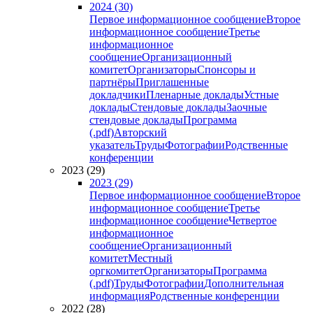
2024 (30)
Первое информационное сообщение
Второе
информационное сообщение
Третье
информационное
сообщение
Организационный
комитет
Организаторы
Спонсоры и
партнёры
Приглашенные
докладчики
Пленарные доклады
Устные
доклады
Стендовые доклады
Заочные
стендовые доклады
Программа
(.pdf)
Авторский
указатель
Труды
Фотографии
Родственные
конференции
2023 (29)
2023 (29)
Первое информационное сообщение
Второе
информационное сообщение
Третье
информационное сообщение
Четвертое
информационное
сообщение
Организационный
комитет
Местный
оргкомитет
Организаторы
Программа
(.pdf)
Труды
Фотографии
Дополнительная
информация
Родственные конференции
2022 (28)