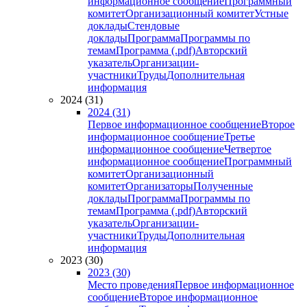
информационное сообщение
Программный
комитет
Организационный комитет
Устные
доклады
Стендовые
доклады
Программа
Программы по
темам
Программа (.pdf)
Авторский
указатель
Организации-
участники
Труды
Дополнительная
информация
2024 (31)
2024 (31)
Первое информационное сообщение
Второе
информационное сообщение
Третье
информационное сообщение
Четвертое
информационное сообщение
Программный
комитет
Организационный
комитет
Организаторы
Полученные
доклады
Программа
Программы по
темам
Программа (.pdf)
Авторский
указатель
Организации-
участники
Труды
Дополнительная
информация
2023 (30)
2023 (30)
Место проведения
Первое информационное
сообщение
Второе информационное