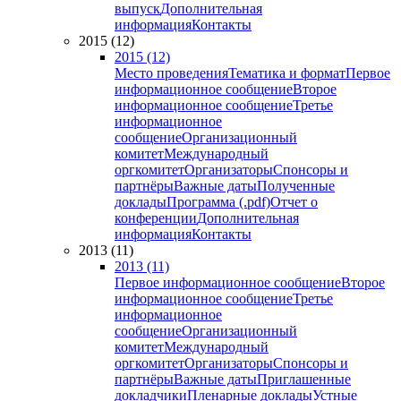
выпуск
Дополнительная
информация
Контакты
2015 (12)
2015 (12)
Место проведения
Тематика и формат
Первое
информационное сообщение
Второе
информационное сообщение
Третье
информационное
сообщение
Организационный
комитет
Международный
оргкомитет
Организаторы
Спонсоры и
партнёры
Важные даты
Полученные
доклады
Программа (.pdf)
Отчет о
конференции
Дополнительная
информация
Контакты
2013 (11)
2013 (11)
Первое информационное сообщение
Второе
информационное сообщение
Третье
информационное
сообщение
Организационный
комитет
Международный
оргкомитет
Организаторы
Спонсоры и
партнёры
Важные даты
Приглашенные
докладчики
Пленарные доклады
Устные