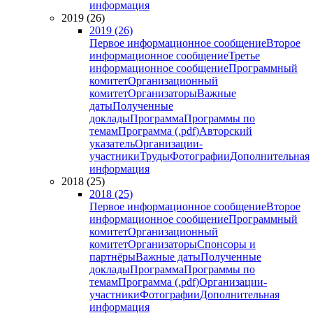
информация
2019 (26)
2019 (26)
Первое информационное сообщение
Второе
информационное сообщение
Третье
информационное сообщение
Программный
комитет
Организационный
комитет
Организаторы
Важные
даты
Полученные
доклады
Программа
Программы по
темам
Программа (.pdf)
Авторский
указатель
Организации-
участники
Труды
Фотографии
Дополнительная
информация
2018 (25)
2018 (25)
Первое информационное сообщение
Второе
информационное сообщение
Программный
комитет
Организационный
комитет
Организаторы
Спонсоры и
партнёры
Важные даты
Полученные
доклады
Программа
Программы по
темам
Программа (.pdf)
Организации-
участники
Фотографии
Дополнительная
информация