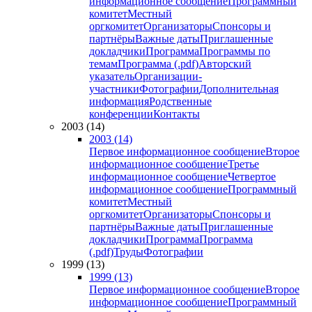
информационное сообщение
Программный
комитет
Местный
оргкомитет
Организаторы
Спонсоры и
партнёры
Важные даты
Приглашенные
докладчики
Программа
Программы по
темам
Программа (.pdf)
Авторский
указатель
Организации-
участники
Фотографии
Дополнительная
информация
Родственные
конференции
Контакты
2003 (14)
2003 (14)
Первое информационное сообщение
Второе
информационное сообщение
Третье
информационное сообщение
Четвертое
информационное сообщение
Программный
комитет
Местный
оргкомитет
Организаторы
Спонсоры и
партнёры
Важные даты
Приглашенные
докладчики
Программа
Программа
(.pdf)
Труды
Фотографии
1999 (13)
1999 (13)
Первое информационное сообщение
Второе
информационное сообщение
Программный