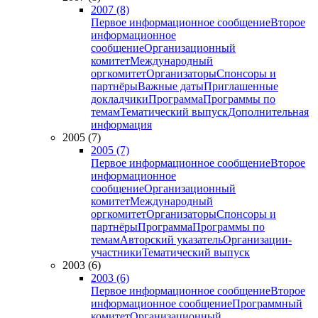
2007 (8)
Первое информационное сообщение
Второе
информационное
сообщение
Организационный
комитет
Международный
оргкомитет
Организаторы
Спонсоры и
партнёры
Важные даты
Приглашенные
докладчики
Программа
Программы по
темам
Тематический выпуск
Дополнительная
информация
2005 (7)
2005 (7)
Первое информационное сообщение
Второе
информационное
сообщение
Организационный
комитет
Международный
оргкомитет
Организаторы
Спонсоры и
партнёры
Программа
Программы по
темам
Авторский указатель
Организации-
участники
Тематический выпуск
2003 (6)
2003 (6)
Первое информационное сообщение
Второе
информационное сообщение
Программный
комитет
Организационный