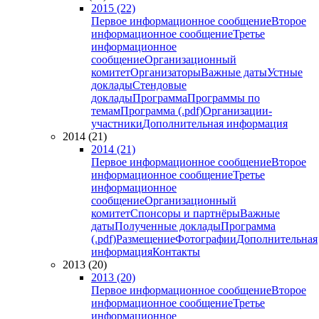
2015 (22)
Первое информационное сообщение
Второе
информационное сообщение
Третье
информационное
сообщение
Организационный
комитет
Организаторы
Важные даты
Устные
доклады
Стендовые
доклады
Программа
Программы по
темам
Программа (.pdf)
Организации-
участники
Дополнительная информация
2014 (21)
2014 (21)
Первое информационное сообщение
Второе
информационное сообщение
Третье
информационное
сообщение
Организационный
комитет
Спонсоры и партнёры
Важные
даты
Полученные доклады
Программа
(.pdf)
Размещение
Фотографии
Дополнительная
информация
Контакты
2013 (20)
2013 (20)
Первое информационное сообщение
Второе
информационное сообщение
Третье
информационное