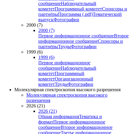
сообщение
Наблюдательный
комитет
Программный комитет
Спонсоры и
партнёры
Программа (.pdf)
Тематический
выпуск
Фотографии
2000 (7)
2000 (7)
Первое информационное сообщение
Второе
информационное сообщение
Спонсоры и
партнёры
Труды
Фотографии
1999 (6)
1999 (6)
Первое информационное
сообщение
Наблюдательный
комитет
Программный
комитет
Организационный
комитет
Труды
Фотографии
Молекулярная спектроскопия высокого разрешения
Молекулярная спектроскопия высокого
разрешения
2026 (21)
2026 (21)
Общая информация
Тематика и
формат
Первое информационное
сообщение
Второе информационное
сообщение
Третье информационное