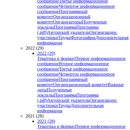
сообщение
Третье информационное
сообщение
Четвертое информационное
сообщение
Программный
комитет
Организационный
комитет
Организаторы
Полученные
доклады
Программа
Программа
(.pdf)
Авторский указатель
Организации-
участники
Труды
Фотографии
Дополнительная
информация
2022 (29)
2022 (29)
Тематика и формат
Первое информационное
сообщение
Второе информационное
сообщение
Третье информационное
сообщение
Четвертое информационное
сообщение
Программный
комитет
Организационный комитет
Важные
даты
Полученные
доклады
Программа
Программа
(.pdf)
Авторский указатель
Организации-
участники
Труды
Дополнительная
информация
2021 (28)
2021 (28)
Тематика и формат
Первое информационное