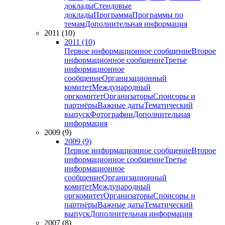
доклады
Стендовые
доклады
Программа
Программы по
темам
Дополнительная информация
2011 (10)
2011 (10)
Первое информационное сообщение
Второе
информационное сообщение
Третье
информационное
сообщение
Организационный
комитет
Международный
оргкомитет
Организаторы
Спонсоры и
партнёры
Важные даты
Тематический
выпуск
Фотографии
Дополнительная
информация
2009 (9)
2009 (9)
Первое информационное сообщение
Второе
информационное сообщение
Третье
информационное
сообщение
Организационный
комитет
Международный
оргкомитет
Организаторы
Спонсоры и
партнёры
Важные даты
Тематический
выпуск
Дополнительная информация
2007 (8)