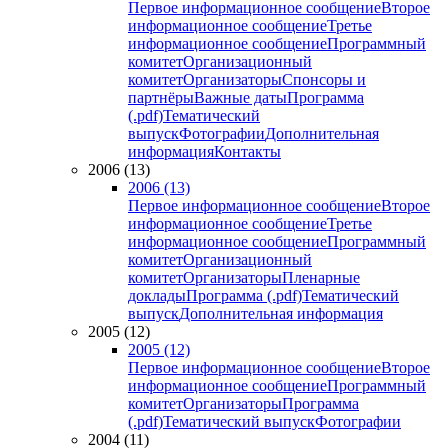
Первое информационное сообщение
Второе
информационное сообщение
Третье
информационное сообщение
Программный
комитет
Организационный
комитет
Организаторы
Спонсоры и
партнёры
Важные даты
Программа
(.pdf)
Тематический
выпуск
Фотографии
Дополнительная
информация
Контакты
2006 (13)
2006 (13)
Первое информационное сообщение
Второе
информационное сообщение
Третье
информационное сообщение
Программный
комитет
Организационный
комитет
Организаторы
Пленарные
доклады
Программа (.pdf)
Тематический
выпуск
Дополнительная информация
2005 (12)
2005 (12)
Первое информационное сообщение
Второе
информационное сообщение
Программный
комитет
Организаторы
Программа
(.pdf)
Тематический выпуск
Фотографии
2004 (11)