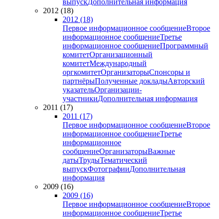
выпуск
Дополнительная информация
2012 (18)
2012 (18)
Первое информационное сообщение
Второе
информационное сообщение
Третье
информационное сообщение
Программный
комитет
Организационный
комитет
Международный
оргкомитет
Организаторы
Спонсоры и
партнёры
Полученные доклады
Авторский
указатель
Организации-
участники
Дополнительная информация
2011 (17)
2011 (17)
Первое информационное сообщение
Второе
информационное сообщение
Третье
информационное
сообщение
Организаторы
Важные
даты
Труды
Тематический
выпуск
Фотографии
Дополнительная
информация
2009 (16)
2009 (16)
Первое информационное сообщение
Второе
информационное сообщение
Третье