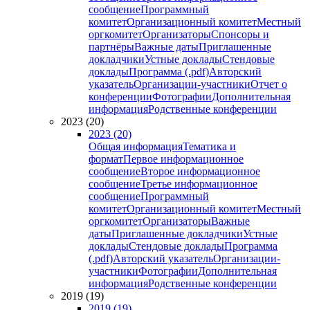
сообщение
Программный
комитет
Организационный комитет
Местный
оргкомитет
Организаторы
Спонсоры и
партнёры
Важные даты
Приглашенные
докладчики
Устные доклады
Стендовые
доклады
Программа (.pdf)
Авторский
указатель
Организации-участники
Отчет о
конференции
Фотографии
Дополнительная
информация
Родственные конференции
2023 (20)
2023 (20)
Общая информация
Тематика и
формат
Первое информационное
сообщение
Второе информационное
сообщение
Третье информационное
сообщение
Программный
комитет
Организационный комитет
Местный
оргкомитет
Организаторы
Важные
даты
Приглашенные докладчики
Устные
доклады
Стендовые доклады
Программа
(.pdf)
Авторский указатель
Организации-
участники
Фотографии
Дополнительная
информация
Родственные конференции
2019 (19)
2019 (19)