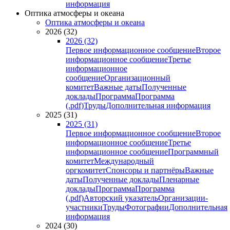
информация
Оптика атмосферы и океана
Оптика атмосферы и океана
2026 (32)
2026 (32)
Первое информационное сообщение
Второе
информационное сообщение
Третье
информационное
сообщение
Организационный
комитет
Важные даты
Полученные
доклады
Программа
Программа
(.pdf)
Труды
Дополнительная информация
2025 (31)
2025 (31)
Первое информационное сообщение
Второе
информационное сообщение
Третье
информационное сообщение
Программный
комитет
Международный
оргкомитет
Спонсоры и партнёры
Важные
даты
Полученные доклады
Пленарные
доклады
Программа
Программа
(.pdf)
Авторский указатель
Организации-
участники
Труды
Фотографии
Дополнительная
информация
2024 (30)