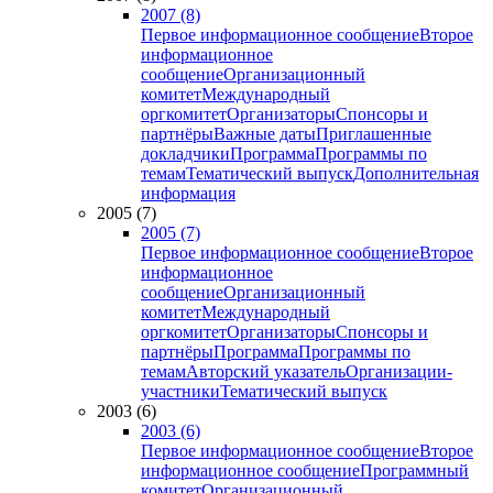
2007 (8)
Первое информационное сообщение
Второе
информационное
сообщение
Организационный
комитет
Международный
оргкомитет
Организаторы
Спонсоры и
партнёры
Важные даты
Приглашенные
докладчики
Программа
Программы по
темам
Тематический выпуск
Дополнительная
информация
2005 (7)
2005 (7)
Первое информационное сообщение
Второе
информационное
сообщение
Организационный
комитет
Международный
оргкомитет
Организаторы
Спонсоры и
партнёры
Программа
Программы по
темам
Авторский указатель
Организации-
участники
Тематический выпуск
2003 (6)
2003 (6)
Первое информационное сообщение
Второе
информационное сообщение
Программный
комитет
Организационный