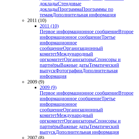
доклады
Стендовые
доклады
Программа
Программы по
темам
Дополнительная информация
2011 (10)
2011 (10)
Первое информационное сообщение
Второе
информационное сообщение
Третье
информационное
сообщение
Организационный
комитет
Международный
оргкомитет
Организаторы
Спонсоры и
партнёры
Важные даты
Тематический
выпуск
Фотографии
Дополнительная
информация
2009 (9)
2009 (9)
Первое информационное сообщение
Второе
информационное сообщение
Третье
информационное
сообщение
Организационный
комитет
Международный
оргкомитет
Организаторы
Спонсоры и
партнёры
Важные даты
Тематический
выпуск
Дополнительная информация
2007 (8)