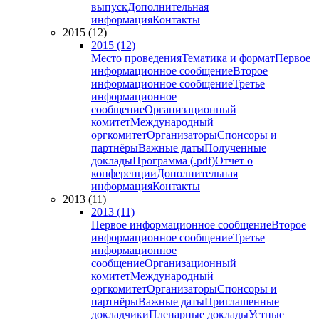
выпуск
Дополнительная
информация
Контакты
2015 (12)
2015 (12)
Место проведения
Тематика и формат
Первое
информационное сообщение
Второе
информационное сообщение
Третье
информационное
сообщение
Организационный
комитет
Международный
оргкомитет
Организаторы
Спонсоры и
партнёры
Важные даты
Полученные
доклады
Программа (.pdf)
Отчет о
конференции
Дополнительная
информация
Контакты
2013 (11)
2013 (11)
Первое информационное сообщение
Второе
информационное сообщение
Третье
информационное
сообщение
Организационный
комитет
Международный
оргкомитет
Организаторы
Спонсоры и
партнёры
Важные даты
Приглашенные
докладчики
Пленарные доклады
Устные