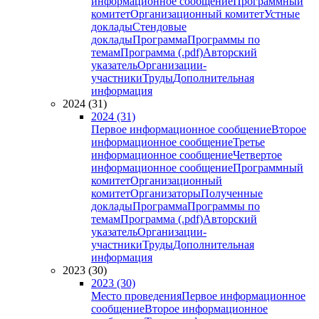
информационное сообщение
Программный
комитет
Организационный комитет
Устные
доклады
Стендовые
доклады
Программа
Программы по
темам
Программа (.pdf)
Авторский
указатель
Организации-
участники
Труды
Дополнительная
информация
2024 (31)
2024 (31)
Первое информационное сообщение
Второе
информационное сообщение
Третье
информационное сообщение
Четвертое
информационное сообщение
Программный
комитет
Организационный
комитет
Организаторы
Полученные
доклады
Программа
Программы по
темам
Программа (.pdf)
Авторский
указатель
Организации-
участники
Труды
Дополнительная
информация
2023 (30)
2023 (30)
Место проведения
Первое информационное
сообщение
Второе информационное