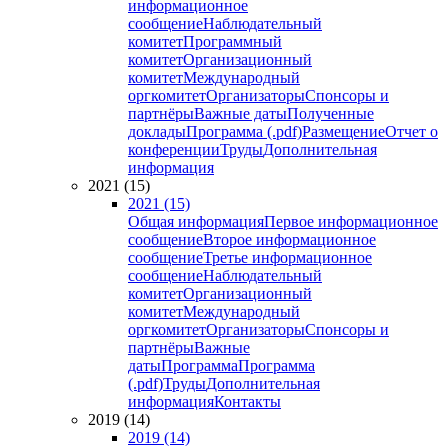
информационное
сообщение
Наблюдательный
комитет
Программный
комитет
Организационный
комитет
Международный
оргкомитет
Организаторы
Спонсоры и
партнёры
Важные даты
Полученные
доклады
Программа (.pdf)
Размещение
Отчет о
конференции
Труды
Дополнительная
информация
2021 (15)
2021 (15)
Общая информация
Первое информационное
сообщение
Второе информационное
сообщение
Третье информационное
сообщение
Наблюдательный
комитет
Организационный
комитет
Международный
оргкомитет
Организаторы
Спонсоры и
партнёры
Важные
даты
Программа
Программа
(.pdf)
Труды
Дополнительная
информация
Контакты
2019 (14)
2019 (14)