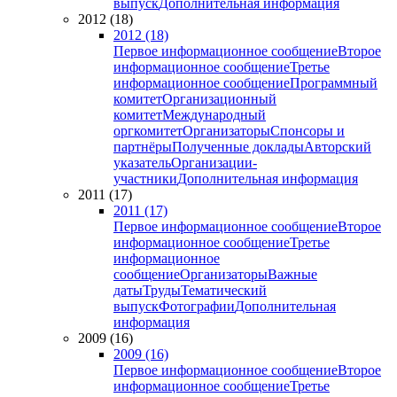
выпуск
Дополнительная информация
2012 (18)
2012 (18)
Первое информационное сообщение
Второе
информационное сообщение
Третье
информационное сообщение
Программный
комитет
Организационный
комитет
Международный
оргкомитет
Организаторы
Спонсоры и
партнёры
Полученные доклады
Авторский
указатель
Организации-
участники
Дополнительная информация
2011 (17)
2011 (17)
Первое информационное сообщение
Второе
информационное сообщение
Третье
информационное
сообщение
Организаторы
Важные
даты
Труды
Тематический
выпуск
Фотографии
Дополнительная
информация
2009 (16)
2009 (16)
Первое информационное сообщение
Второе
информационное сообщение
Третье