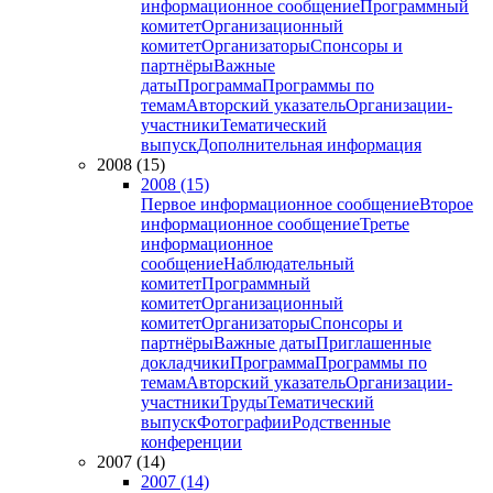
информационное сообщение
Программный
комитет
Организационный
комитет
Организаторы
Спонсоры и
партнёры
Важные
даты
Программа
Программы по
темам
Авторский указатель
Организации-
участники
Тематический
выпуск
Дополнительная информация
2008 (15)
2008 (15)
Первое информационное сообщение
Второе
информационное сообщение
Третье
информационное
сообщение
Наблюдательный
комитет
Программный
комитет
Организационный
комитет
Организаторы
Спонсоры и
партнёры
Важные даты
Приглашенные
докладчики
Программа
Программы по
темам
Авторский указатель
Организации-
участники
Труды
Тематический
выпуск
Фотографии
Родственные
конференции
2007 (14)
2007 (14)