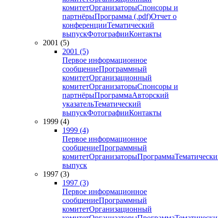
комитет
Организаторы
Спонсоры и
партнёры
Программа (.pdf)
Отчет о
конференции
Тематический
выпуск
Фотографии
Контакты
2001 (5)
2001 (5)
Первое информационное
сообщение
Программный
комитет
Организационный
комитет
Организаторы
Спонсоры и
партнёры
Программа
Авторский
указатель
Тематический
выпуск
Фотографии
Контакты
1999 (4)
1999 (4)
Первое информационное
сообщение
Программный
комитет
Организаторы
Программа
Тематически
выпуск
1997 (3)
1997 (3)
Первое информационное
сообщение
Программный
комитет
Организационный
комитет
Организаторы
Программа
Тематически