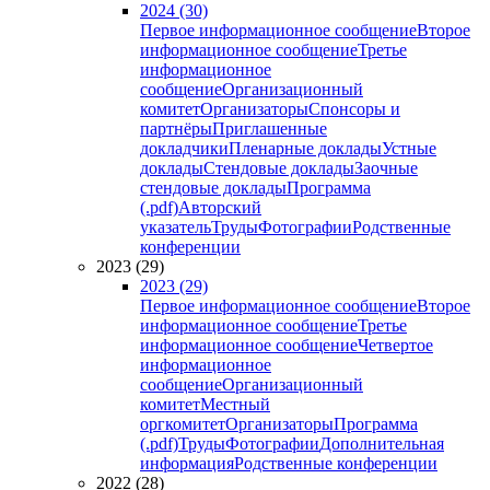
2024 (30)
Первое информационное сообщение
Второе
информационное сообщение
Третье
информационное
сообщение
Организационный
комитет
Организаторы
Спонсоры и
партнёры
Приглашенные
докладчики
Пленарные доклады
Устные
доклады
Стендовые доклады
Заочные
стендовые доклады
Программа
(.pdf)
Авторский
указатель
Труды
Фотографии
Родственные
конференции
2023 (29)
2023 (29)
Первое информационное сообщение
Второе
информационное сообщение
Третье
информационное сообщение
Четвертое
информационное
сообщение
Организационный
комитет
Местный
оргкомитет
Организаторы
Программа
(.pdf)
Труды
Фотографии
Дополнительная
информация
Родственные конференции
2022 (28)