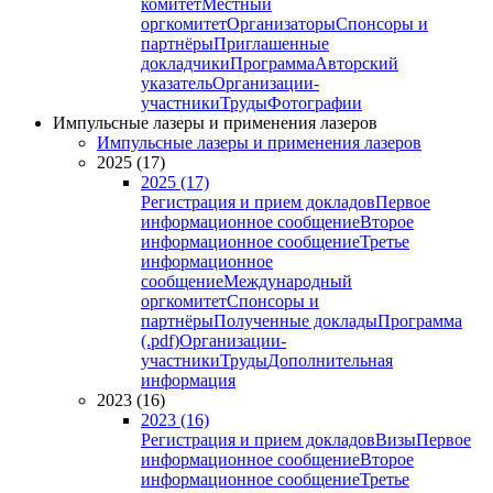
комитет
Местный
оргкомитет
Организаторы
Спонсоры и
партнёры
Приглашенные
докладчики
Программа
Авторский
указатель
Организации-
участники
Труды
Фотографии
Импульсные лазеры и применения лазеров
Импульсные лазеры и применения лазеров
2025 (17)
2025 (17)
Регистрация и прием докладов
Первое
информационное сообщение
Второе
информационное сообщение
Третье
информационное
сообщение
Международный
оргкомитет
Спонсоры и
партнёры
Полученные доклады
Программа
(.pdf)
Организации-
участники
Труды
Дополнительная
информация
2023 (16)
2023 (16)
Регистрация и прием докладов
Визы
Первое
информационное сообщение
Второе
информационное сообщение
Третье