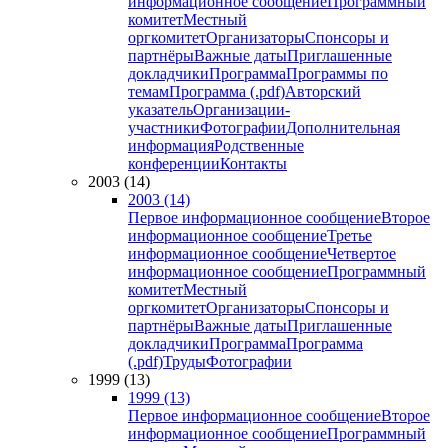
информационное сообщение
Программный
комитет
Местный
оргкомитет
Организаторы
Спонсоры и
партнёры
Важные даты
Приглашенные
докладчики
Программа
Программы по
темам
Программа (.pdf)
Авторский
указатель
Организации-
участники
Фотографии
Дополнительная
информация
Родственные
конференции
Контакты
2003 (14)
2003 (14)
Первое информационное сообщение
Второе
информационное сообщение
Третье
информационное сообщение
Четвертое
информационное сообщение
Программный
комитет
Местный
оргкомитет
Организаторы
Спонсоры и
партнёры
Важные даты
Приглашенные
докладчики
Программа
Программа
(.pdf)
Труды
Фотографии
1999 (13)
1999 (13)
Первое информационное сообщение
Второе
информационное сообщение
Программный