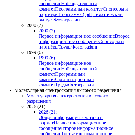
сообщение
Наблюдательный
комитет
Программный комитет
Спонсоры и
партнёры
Программа (.pdf)
Тематический
выпуск
Фотографии
2000 (7)
2000 (7)
Первое информационное сообщение
Второе
информационное сообщение
Спонсоры и
партнёры
Труды
Фотографии
1999 (6)
1999 (6)
Первое информационное
сообщение
Наблюдательный
комитет
Программный
комитет
Организационный
комитет
Труды
Фотографии
Молекулярная спектроскопия высокого разрешения
Молекулярная спектроскопия высокого
разрешения
2026 (21)
2026 (21)
Общая информация
Тематика и
формат
Первое информационное
сообщение
Второе информационное
сообщение
Третье информационное