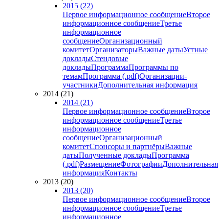
2015 (22)
Первое информационное сообщение
Второе
информационное сообщение
Третье
информационное
сообщение
Организационный
комитет
Организаторы
Важные даты
Устные
доклады
Стендовые
доклады
Программа
Программы по
темам
Программа (.pdf)
Организации-
участники
Дополнительная информация
2014 (21)
2014 (21)
Первое информационное сообщение
Второе
информационное сообщение
Третье
информационное
сообщение
Организационный
комитет
Спонсоры и партнёры
Важные
даты
Полученные доклады
Программа
(.pdf)
Размещение
Фотографии
Дополнительная
информация
Контакты
2013 (20)
2013 (20)
Первое информационное сообщение
Второе
информационное сообщение
Третье
информационное