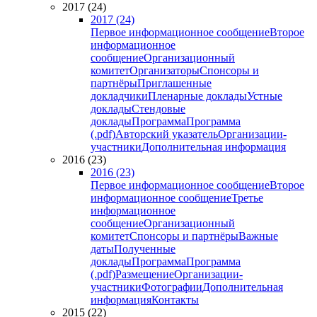
2017 (24)
2017 (24)
Первое информационное сообщение
Второе
информационное
сообщение
Организационный
комитет
Организаторы
Спонсоры и
партнёры
Приглашенные
докладчики
Пленарные доклады
Устные
доклады
Стендовые
доклады
Программа
Программа
(.pdf)
Авторский указатель
Организации-
участники
Дополнительная информация
2016 (23)
2016 (23)
Первое информационное сообщение
Второе
информационное сообщение
Третье
информационное
сообщение
Организационный
комитет
Спонсоры и партнёры
Важные
даты
Полученные
доклады
Программа
Программа
(.pdf)
Размещение
Организации-
участники
Фотографии
Дополнительная
информация
Контакты
2015 (22)