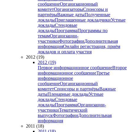
сообщение
Организационный
комитет
Организаторы
Спонсоры и
партнёры
Важные даты
Полученные
доклады
Приглашенные докладчики
Устные
доклады
Стендовые
доклады
Программа
Программы по
темам
Организации-
участники
Фотографии
Дополнительная
информация
Онлайн регистрация, приём
докладов и оплата участия
2012 (19)
2012 (19)
Первое информационное сообщение
Второе
информационное сообщение
Третье
информационное
сообщение
Организационный
комитет
Спонсоры и партнёры
Важные
даты
Пленарные доклады
Устные
доклады
Стендовые
доклады
Программа
Организации-
участники
Тематический
выпуск
Фотографии
Дополнительная
информация
2011 (18)
2011 (18)