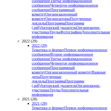
сообщение
Третье информационное
сообщение
Четвертое информационное
сообщение
Программный
комитет
Организационный
комитет
Организаторы
Полученные
доклады
Программа
Программа
(.pdf)
Авторский указатель
Организации-
участники
Труды
Фотографии
Дополнительная
информация
2022 (29)
2022 (29)
Тематика и формат
Первое информационное
сообщение
Второе информационное
сообщение
Третье информационное
сообщение
Четвертое информационное
сообщение
Программный
комитет
Организационный комитет
Важные
даты
Полученные
доклады
Программа
Программа
(.pdf)
Авторский указатель
Организации-
участники
Труды
Дополнительная
информация
2021 (28)
2021 (28)
Тематика и формат
Первое информационное