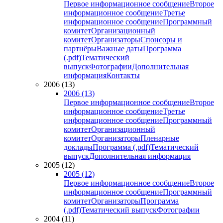
Первое информационное сообщение
Второе
информационное сообщение
Третье
информационное сообщение
Программный
комитет
Организационный
комитет
Организаторы
Спонсоры и
партнёры
Важные даты
Программа
(.pdf)
Тематический
выпуск
Фотографии
Дополнительная
информация
Контакты
2006 (13)
2006 (13)
Первое информационное сообщение
Второе
информационное сообщение
Третье
информационное сообщение
Программный
комитет
Организационный
комитет
Организаторы
Пленарные
доклады
Программа (.pdf)
Тематический
выпуск
Дополнительная информация
2005 (12)
2005 (12)
Первое информационное сообщение
Второе
информационное сообщение
Программный
комитет
Организаторы
Программа
(.pdf)
Тематический выпуск
Фотографии
2004 (11)