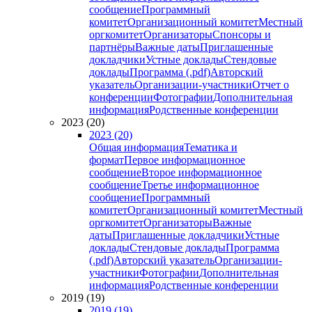
сообщение
Программный
комитет
Организационный комитет
Местный
оргкомитет
Организаторы
Спонсоры и
партнёры
Важные даты
Приглашенные
докладчики
Устные доклады
Стендовые
доклады
Программа (.pdf)
Авторский
указатель
Организации-участники
Отчет о
конференции
Фотографии
Дополнительная
информация
Родственные конференции
2023 (20)
2023 (20)
Общая информация
Тематика и
формат
Первое информационное
сообщение
Второе информационное
сообщение
Третье информационное
сообщение
Программный
комитет
Организационный комитет
Местный
оргкомитет
Организаторы
Важные
даты
Приглашенные докладчики
Устные
доклады
Стендовые доклады
Программа
(.pdf)
Авторский указатель
Организации-
участники
Фотографии
Дополнительная
информация
Родственные конференции
2019 (19)
2019 (19)