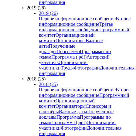
информация
2019 (26)
2019 (26)
Первое информационное сообщение
Второе
информационное сообщение
Третье
информационное сообщение
Программный
комитет
Организационный
комитет
Организаторы
Важные
даты
Полученные
доклады
Программа
Программы по
темам
Программа (.pdf)
Авторский
указатель
Организации-
участники
Труды
Фотографии
Дополнительная
информация
2018 (25)
2018 (25)
Первое информационное сообщение
Второе
информационное сообщение
Программный
комитет
Организационный
комитет
Организаторы
Спонсоры и
партнёры
Важные даты
Полученные
доклады
Программа
Программы по
темам
Программа (.pdf)
Организации-
участники
Фотографии
Дополнительная
информация