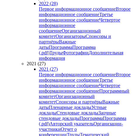
2022 (28)
Первое информационное сообщение
Второе
информационное сообщение
Третье
информационное сообщение
Четвертое
информационное
сообщение
Организационный
комитет
Организаторы
Спонсоры и
партнёры
Важные
даты
Программа
Программа
(.pdf)
Труды
Фотографии
Дополнительная
информация
2021 (27)
2021 (27)
Первое информационное сообщение
Второе
информационное сообщение
Третье
информационное сообщение
Четвертое
информационное сообщение
Программный
комитет
Организационный
комитет
Спонсоры и партнёры
Важные
даты
Пленарные доклады
Устные
доклады
Стендовые доклады
Заочные
стендовые доклады
Программа
Программа
(.pdf)
Авторский указатель
Организации-
участники
Отчет о
конференции
Труды
Тематический