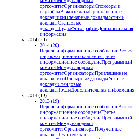
комитет
Международный
оргкомитет
Организаторы
Спонсоры и
партнёры
Важные даты
Приглашенные
докладчики
Пленарные доклады
Устные
доклады
Стендовые
доклады
Труды
Фотографии
Дополнительная
информация
2014 (20)
2014 (20)
Первое информационное сообщение
Второе
информационное сообщение
Третье
информационное сообщение
Программный
комитет
Международный
оргкомитет
Организаторы
Приглашенные
докладчики
Пленарные доклады
Устные
доклады
Стендовые
доклады
Труды
Дополнительная информация
2013 (19)
2013 (19)
Первое информационное сообщение
Второе
информационное сообщение
Третье
информационное сообщение
Программный
комитет
Международный
оргкомитет
Организаторы
Полученные
доклады
Тематический