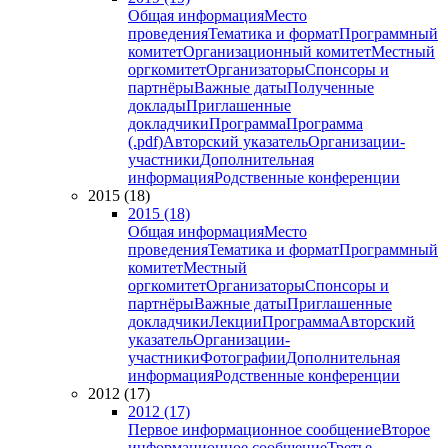
Общая информация
Место
проведения
Тематика и формат
Программный
комитет
Организационный комитет
Местный
оргкомитет
Организаторы
Спонсоры и
партнёры
Важные даты
Полученные
доклады
Приглашенные
докладчики
Программа
Программа
(.pdf)
Авторский указатель
Организации-
участники
Дополнительная
информация
Родственные конференции
2015 (18)
2015 (18)
Общая информация
Место
проведения
Тематика и формат
Программный
комитет
Местный
оргкомитет
Организаторы
Спонсоры и
партнёры
Важные даты
Приглашенные
докладчики
Лекции
Программа
Авторский
указатель
Организации-
участники
Фотографии
Дополнительная
информация
Родственные конференции
2012 (17)
2012 (17)
Первое информационное сообщение
Второе
информационное сообщение
Третье