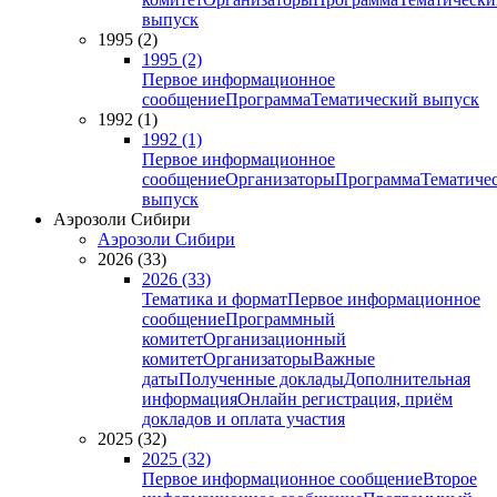
выпуск
1995 (2)
1995 (2)
Первое информационное
сообщение
Программа
Тематический выпуск
1992 (1)
1992 (1)
Первое информационное
сообщение
Организаторы
Программа
Тематиче
выпуск
Аэрозоли Сибири
Аэрозоли Сибири
2026 (33)
2026 (33)
Тематика и формат
Первое информационное
сообщение
Программный
комитет
Организационный
комитет
Организаторы
Важные
даты
Полученные доклады
Дополнительная
информация
Онлайн регистрация, приём
докладов и оплата участия
2025 (32)
2025 (32)
Первое информационное сообщение
Второе