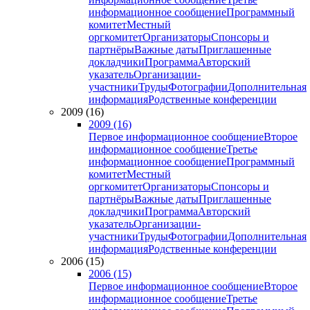
информационное сообщение
Программный
комитет
Местный
оргкомитет
Организаторы
Спонсоры и
партнёры
Важные даты
Приглашенные
докладчики
Программа
Авторский
указатель
Организации-
участники
Труды
Фотографии
Дополнительная
информация
Родственные конференции
2009 (16)
2009 (16)
Первое информационное сообщение
Второе
информационное сообщение
Третье
информационное сообщение
Программный
комитет
Местный
оргкомитет
Организаторы
Спонсоры и
партнёры
Важные даты
Приглашенные
докладчики
Программа
Авторский
указатель
Организации-
участники
Труды
Фотографии
Дополнительная
информация
Родственные конференции
2006 (15)
2006 (15)
Первое информационное сообщение
Второе
информационное сообщение
Третье