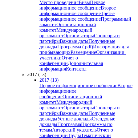
Место проведения
Визы
Первое
информационное сообщение
Второе
информационное сообщение
Третье
информационное сообщение
Программный
комитет
Организационный
комитет
Международный
оргкомитет
Организаторы
Спонсоры и
партнёры
Важные даты
Полученные
доклады
Программа (.pdf)
Информация для
прибывающих
Размещение
Организации-
участники
Отчет о
конференции
Дополнительная
информация
Контакты
2017 (13)
2017 (13)
Первое информационное сообщение
Второе
информационное
сообщение
Организационный
комитет
Международный
оргкомитет
Организаторы
Спонсоры и
партнёры
Важные даты
Полученные
доклады
Устные доклады
Стендовые
доклады
Программа
Программы по
темам
Авторский указатель
Отчет о
конференции
Труды
Тематический