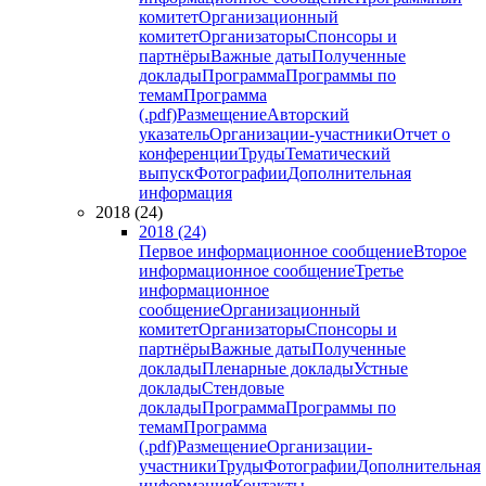
комитет
Организационный
комитет
Организаторы
Спонсоры и
партнёры
Важные даты
Полученные
доклады
Программа
Программы по
темам
Программа
(.pdf)
Размещение
Авторский
указатель
Организации-участники
Отчет о
конференции
Труды
Тематический
выпуск
Фотографии
Дополнительная
информация
2018 (24)
2018 (24)
Первое информационное сообщение
Второе
информационное сообщение
Третье
информационное
сообщение
Организационный
комитет
Организаторы
Спонсоры и
партнёры
Важные даты
Полученные
доклады
Пленарные доклады
Устные
доклады
Стендовые
доклады
Программа
Программы по
темам
Программа
(.pdf)
Размещение
Организации-
участники
Труды
Фотографии
Дополнительная
информация
Контакты