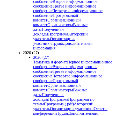
сообщение
Второе информационное
сообщение
Третье информационное
сообщение
Четвертое информационное
сообщение
Программный
комитет
Организационный
комитет
Организаторы
Важные
даты
Полученные
доклады
Программа
Авторский
указатель
Организации-
участники
Труды
Дополнительная
информация
2020 (27)
2020 (27)
Тематика и формат
Первое информационное
сообщение
Второе информационное
сообщение
Третье информационное
сообщение
Четвертое информационное
сообщение
Программный
комитет
Организационный
комитет
Организаторы
Важные
даты
Полученные
доклады
Программа
Программы по
темам
Программа (.pdf)
Авторский
указатель
Организации-участники
Отчет о
конференции
Труды
Дополнительная