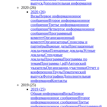
выпуск
Дополнительная информация
2020 (26)
2020 (26)
Визы
Первое информационное
сообщение
Второе информационное
сообщение
Третье информационное
сообщение
Четвертое информационное
сообщение
Программный
комитет
Организационный
комитет
Организаторы
Спонсоры и
партнёры
Важные даты
Приглашенные
докладчики
Пленарные доклады
Устные
доклады
Стендовые
доклады
Программа
Программы по
темам
Программа (.pdf)
Авторский
указатель
Организации-участники
Отчет о
конференции
Труды
Тематический
выпуск
Фотографии
Дополнительная
информация
Контакты
2019 (25)
2019 (25)
Общая информация
Визы
Первое
информационное сообщение
Второе
информационное сообщение
Третье
информационное сообщение
Программный