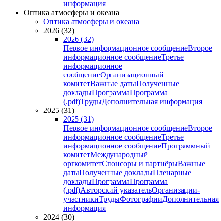
информация
Оптика атмосферы и океана
Оптика атмосферы и океана
2026 (32)
2026 (32)
Первое информационное сообщение
Второе
информационное сообщение
Третье
информационное
сообщение
Организационный
комитет
Важные даты
Полученные
доклады
Программа
Программа
(.pdf)
Труды
Дополнительная информация
2025 (31)
2025 (31)
Первое информационное сообщение
Второе
информационное сообщение
Третье
информационное сообщение
Программный
комитет
Международный
оргкомитет
Спонсоры и партнёры
Важные
даты
Полученные доклады
Пленарные
доклады
Программа
Программа
(.pdf)
Авторский указатель
Организации-
участники
Труды
Фотографии
Дополнительная
информация
2024 (30)