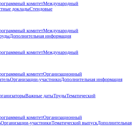
рограммный комитет
Международный
стные доклады
Стендовые
рограммный комитет
Международный
руды
Дополнительная информация
рограммный комитет
Международный
рограммный комитет
Организационный
атель
Организации-участники
Дополнительная информация
рганизаторы
Важные даты
Труды
Тематический
рограммный комитет
Организационный
ь
Организации-участники
Тематический выпуск
Дополнительная