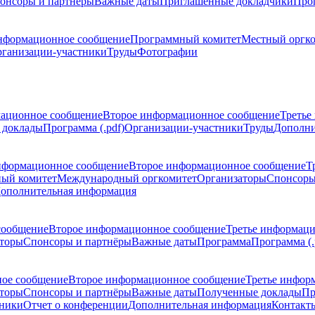
онсоры и партнёры
Важные даты
Приглашенные докладчики
Про
нформационное сообщение
Программный комитет
Местный оргк
ганизации-участники
Труды
Фотографии
ационное сообщение
Второе информационное сообщение
Третье
 доклады
Программа (.pdf)
Организации-участники
Труды
Дополни
нформационное сообщение
Второе информационное сообщение
Т
ый комитет
Международный оргкомитет
Организаторы
Спонсоры
ополнительная информация
сообщение
Второе информационное сообщение
Третье информац
торы
Спонсоры и партнёры
Важные даты
Программа
Программа (.
ое сообщение
Второе информационное сообщение
Третье инфор
торы
Спонсоры и партнёры
Важные даты
Полученные доклады
Пр
тники
Отчет о конференции
Дополнительная информация
Контакт