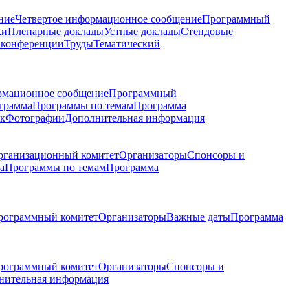
ние
Четвертое информационное сообщение
Программный
ки
Пленарные доклады
Устные доклады
Стендовые
 конференции
Труды
Тематический
рмационное сообщение
Программный
грамма
Программы по темам
Программа
к
Фотографии
Дополнительная информация
рганизационный комитет
Организаторы
Спонсоры и
а
Программы по темам
Программа
рограммный комитет
Организаторы
Важные даты
Программа
рограммный комитет
Организаторы
Спонсоры и
нительная информация