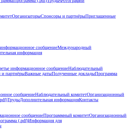
грамма
Программа (.pdf)
Труды
Фотографии
омитет
Организаторы
Спонсоры и партнёры
Приглашенные
 информационное сообщение
Международный
тельная информация
ретье информационное сообщение
Наблюдательный
 и партнёры
Важные даты
Полученные доклады
Программа
ионное сообщение
Наблюдательный комитет
Организационный
pdf)
Труды
Дополнительная информация
Контакты
мационное сообщение
Программный комитет
Организационный
ограмма (.pdf)
Информация для
ы