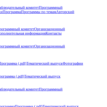
аблюдательный комитет
Программный
ки
Программа
Программы по темам
Авторский
рограммный комитет
Организационный
ополнительная информация
Контакты
рограммный комитет
Организационный
Программа (.pdf)
Тематический выпуск
Фотографии
ограмма (.pdf)
Тематический выпуск
аблюдательный комитет
Программный
рограмма
Программа (.pdf)
Тематический выпуск