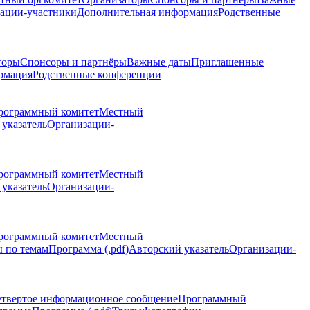
ации-участники
Дополнительная информация
Родственные
торы
Спонсоры и партнёры
Важные даты
Приглашенные
рмация
Родственные конференции
рограммный комитет
Местный
указатель
Организации-
рограммный комитет
Местный
указатель
Организации-
рограммный комитет
Местный
 по темам
Программа (.pdf)
Авторский указатель
Организации-
етвертое информационное сообщение
Программный