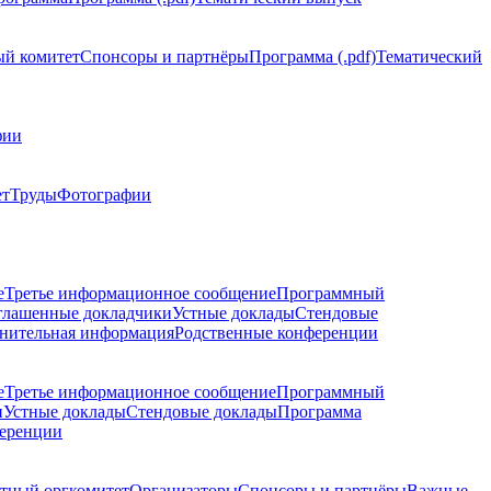
й комитет
Спонсоры и партнёры
Программа (.pdf)
Тематический
фии
ет
Труды
Фотографии
е
Третье информационное сообщение
Программный
глашенные докладчики
Устные доклады
Стендовые
нительная информация
Родственные конференции
е
Третье информационное сообщение
Программный
и
Устные доклады
Стендовые доклады
Программа
ференции
тный оргкомитет
Организаторы
Спонсоры и партнёры
Важные