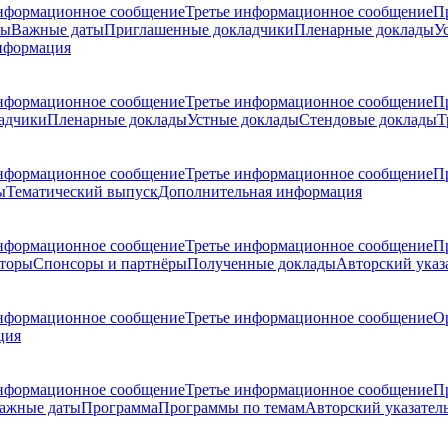
нформационное сообщение
Третье информационное сообщение
П
ры
Важные даты
Приглашенные докладчики
Пленарные доклады
У
нформация
нформационное сообщение
Третье информационное сообщение
П
адчики
Пленарные доклады
Устные доклады
Стендовые доклады
Т
нформационное сообщение
Третье информационное сообщение
П
ы
Тематический выпуск
Дополнительная информация
нформационное сообщение
Третье информационное сообщение
П
торы
Спонсоры и партнёры
Полученные доклады
Авторский указ
нформационное сообщение
Третье информационное сообщение
О
ция
нформационное сообщение
Третье информационное сообщение
П
ажные даты
Программа
Программы по темам
Авторский указател