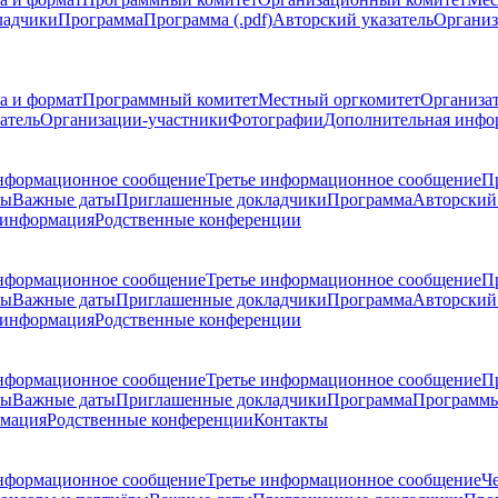
ладчики
Программа
Программа (.pdf)
Авторский указатель
Организ
а и формат
Программный комитет
Местный оргкомитет
Организа
атель
Организации-участники
Фотографии
Дополнительная инфо
нформационное сообщение
Третье информационное сообщение
П
ры
Важные даты
Приглашенные докладчики
Программа
Авторский 
 информация
Родственные конференции
нформационное сообщение
Третье информационное сообщение
П
ры
Важные даты
Приглашенные докладчики
Программа
Авторский 
 информация
Родственные конференции
нформационное сообщение
Третье информационное сообщение
П
ры
Важные даты
Приглашенные докладчики
Программа
Программы
рмация
Родственные конференции
Контакты
нформационное сообщение
Третье информационное сообщение
Ч