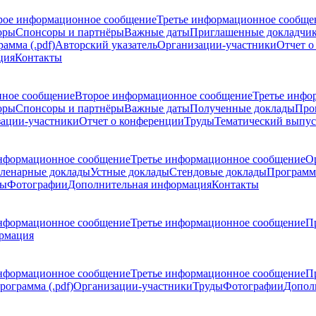
рое информационное сообщение
Третье информационное сообще
оры
Спонсоры и партнёры
Важные даты
Приглашенные докладчи
амма (.pdf)
Авторский указатель
Организации-участники
Отчет о
ция
Контакты
ное сообщение
Второе информационное сообщение
Третье инфо
оры
Спонсоры и партнёры
Важные даты
Полученные доклады
Про
ации-участники
Отчет о конференции
Труды
Тематический выпус
нформационное сообщение
Третье информационное сообщение
О
ленарные доклады
Устные доклады
Стендовые доклады
Программ
ды
Фотографии
Дополнительная информация
Контакты
нформационное сообщение
Третье информационное сообщение
П
рмация
нформационное сообщение
Третье информационное сообщение
П
рограмма (.pdf)
Организации-участники
Труды
Фотографии
Допол