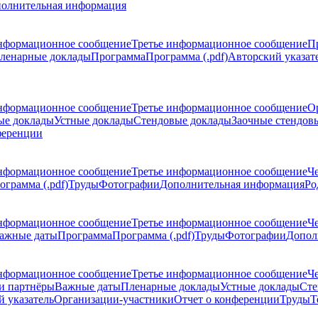
олнительная информация
нформационное сообщение
Третье информационное сообщение
П
ленарные доклады
Программа
Программа (.pdf)
Авторский указат
нформационное сообщение
Третье информационное сообщение
О
ые доклады
Устные доклады
Стендовые доклады
Заочные стендов
ференции
нформационное сообщение
Третье информационное сообщение
Ч
ограмма (.pdf)
Труды
Фотографии
Дополнительная информация
Ро
нформационное сообщение
Третье информационное сообщение
Ч
ажные даты
Программа
Программа (.pdf)
Труды
Фотографии
Допол
нформационное сообщение
Третье информационное сообщение
Ч
и партнёры
Важные даты
Пленарные доклады
Устные доклады
Сте
 указатель
Организации-участники
Отчет о конференции
Труды
Т