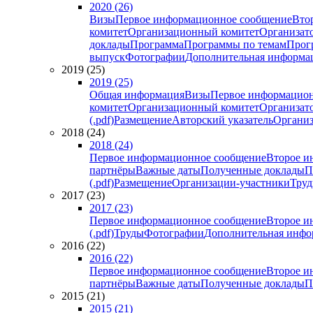
2020 (26)
Визы
Первое информационное сообщение
Вто
комитет
Организационный комитет
Организат
доклады
Программа
Программы по темам
Прогр
выпуск
Фотографии
Дополнительная информа
2019 (25)
2019 (25)
Общая информация
Визы
Первое информацион
комитет
Организационный комитет
Организат
(.pdf)
Размещение
Авторский указатель
Организ
2018 (24)
2018 (24)
Первое информационное сообщение
Второе и
партнёры
Важные даты
Полученные доклады
П
(.pdf)
Размещение
Организации-участники
Тру
2017 (23)
2017 (23)
Первое информационное сообщение
Второе и
(.pdf)
Труды
Фотографии
Дополнительная инфо
2016 (22)
2016 (22)
Первое информационное сообщение
Второе и
партнёры
Важные даты
Полученные доклады
П
2015 (21)
2015 (21)