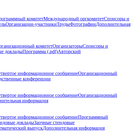
рограммный комитет
Международный оргкомитет
Спонсоры и
ель
Организации-участники
Труды
Фотографии
Дополнительная
рганизационный комитет
Организаторы
Спонсоры и
ые доклады
Программа (.pdf)
Авторский
етвертое информационное сообщение
Организационный
дственные конференции
етвертое информационное сообщение
Организационный
нительная информация
етвертое информационное сообщение
Программный
ндовые доклады
Заочные стендовые
ематический выпуск
Дополнительная информация