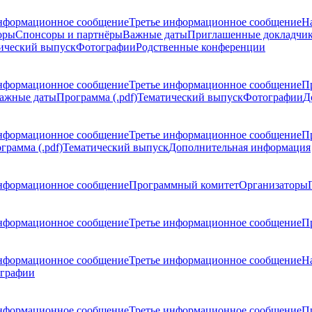
нформационное сообщение
Третье информационное сообщение
Н
оры
Спонсоры и партнёры
Важные даты
Приглашенные докладчи
ический выпуск
Фотографии
Родственные конференции
нформационное сообщение
Третье информационное сообщение
П
ажные даты
Программа (.pdf)
Тематический выпуск
Фотографии
Д
нформационное сообщение
Третье информационное сообщение
П
грамма (.pdf)
Тематический выпуск
Дополнительная информация
нформационное сообщение
Программный комитет
Организаторы
нформационное сообщение
Третье информационное сообщение
Пр
нформационное сообщение
Третье информационное сообщение
Н
графии
нформационное сообщение
Третье информационное сообщение
П