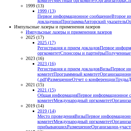
комитет
Местный оргкомитет
Организаторы
Сп
1999 (13)
1999 (13)
Первое информационное сообщение
Второе и
докладчики
Программа
Авторский указатель
Ор
Импульсные лазеры и применения лазеров
Импульсные лазеры и применения лазеров
2025 (17)
2025 (17)
Регистрация и прием докладов
Первое информ
оргкомитет
Спонсоры и партнёры
Полученные
2023 (16)
2023 (16)
Регистрация и прием докладов
Визы
Первое и
комитет
Программный комитет
Организационн
(.pdf)
Размещение
Отчет о конференции
Труды
Д
2021 (15)
2021 (15)
Общая информация
Первое информационное 
комитет
Международный оргкомитет
Организа
2019 (14)
2019 (14)
Место проведения
Визы
Первое информационн
комитет
Международный оргкомитет
Организа
прибывающих
Размещение
Организации-учас