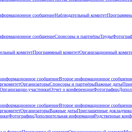
нформационное сообщение
Наблюдательный комитет
Программны
нформационное сообщение
Спонсоры и партнёры
Труды
Фотогра
ельный комитет
Программный комитет
Организационный комит
 информационное сообщение
Второе информационное сообщени
ргкомитет
Организаторы
Спонсоры и партнёры
Важные даты
При
Организации-участники
Отчет о конференции
Фотографии
Допол
 информационное сообщение
Второе информационное сообщени
ргкомитет
Организаторы
Важные даты
Приглашенные докладчик
ники
Фотографии
Дополнительная информация
Родственные кон
а и формат
Программный комитет
Организационный комитет
Мес