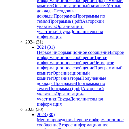
информационное сообщение
Программный
комитет
Организационный комитет
Устные
доклады
Стендовые
доклады
Программа
Программы по
темам
Программа (.pdf)
Авторский
указатель
Организации-
участники
Труды
Дополнительная
информация
2024 (31)
2024 (31)
Первое информационное сообщение
Второе
информационное сообщение
Третье
информационное сообщение
Четвертое
информационное сообщение
Программный
комитет
Организационный
комитет
Организаторы
Полученные
доклады
Программа
Программы по
темам
Программа (.pdf)
Авторский
указатель
Организации-
участники
Труды
Дополнительная
информация
2023 (30)
2023 (30)
Место проведения
Первое информационное
сообщение
Второе информационное