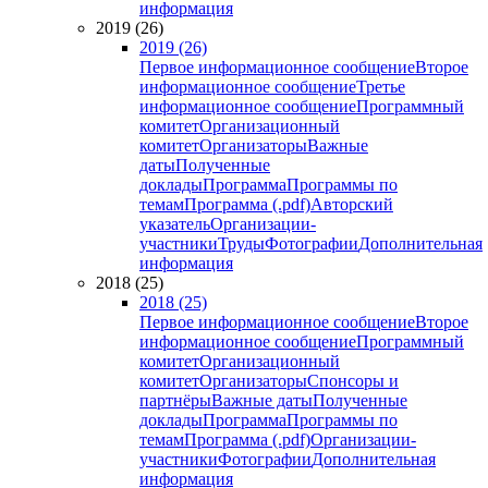
информация
2019 (26)
2019 (26)
Первое информационное сообщение
Второе
информационное сообщение
Третье
информационное сообщение
Программный
комитет
Организационный
комитет
Организаторы
Важные
даты
Полученные
доклады
Программа
Программы по
темам
Программа (.pdf)
Авторский
указатель
Организации-
участники
Труды
Фотографии
Дополнительная
информация
2018 (25)
2018 (25)
Первое информационное сообщение
Второе
информационное сообщение
Программный
комитет
Организационный
комитет
Организаторы
Спонсоры и
партнёры
Важные даты
Полученные
доклады
Программа
Программы по
темам
Программа (.pdf)
Организации-
участники
Фотографии
Дополнительная
информация