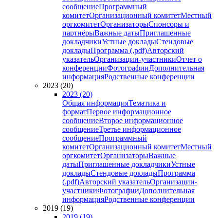
сообщение
Программный
комитет
Организационный комитет
Местный
оргкомитет
Организаторы
Спонсоры и
партнёры
Важные даты
Приглашенные
докладчики
Устные доклады
Стендовые
доклады
Программа (.pdf)
Авторский
указатель
Организации-участники
Отчет о
конференции
Фотографии
Дополнительная
информация
Родственные конференции
2023 (20)
2023 (20)
Общая информация
Тематика и
формат
Первое информационное
сообщение
Второе информационное
сообщение
Третье информационное
сообщение
Программный
комитет
Организационный комитет
Местный
оргкомитет
Организаторы
Важные
даты
Приглашенные докладчики
Устные
доклады
Стендовые доклады
Программа
(.pdf)
Авторский указатель
Организации-
участники
Фотографии
Дополнительная
информация
Родственные конференции
2019 (19)
2019 (19)