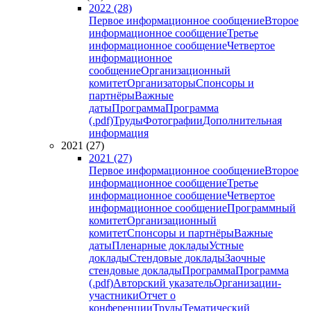
2022 (28)
Первое информационное сообщение
Второе
информационное сообщение
Третье
информационное сообщение
Четвертое
информационное
сообщение
Организационный
комитет
Организаторы
Спонсоры и
партнёры
Важные
даты
Программа
Программа
(.pdf)
Труды
Фотографии
Дополнительная
информация
2021 (27)
2021 (27)
Первое информационное сообщение
Второе
информационное сообщение
Третье
информационное сообщение
Четвертое
информационное сообщение
Программный
комитет
Организационный
комитет
Спонсоры и партнёры
Важные
даты
Пленарные доклады
Устные
доклады
Стендовые доклады
Заочные
стендовые доклады
Программа
Программа
(.pdf)
Авторский указатель
Организации-
участники
Отчет о
конференции
Труды
Тематический