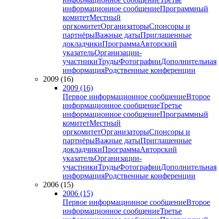
информационное сообщение
Программный
комитет
Местный
оргкомитет
Организаторы
Спонсоры и
партнёры
Важные даты
Приглашенные
докладчики
Программа
Авторский
указатель
Организации-
участники
Труды
Фотографии
Дополнительная
информация
Родственные конференции
2009 (16)
2009 (16)
Первое информационное сообщение
Второе
информационное сообщение
Третье
информационное сообщение
Программный
комитет
Местный
оргкомитет
Организаторы
Спонсоры и
партнёры
Важные даты
Приглашенные
докладчики
Программа
Авторский
указатель
Организации-
участники
Труды
Фотографии
Дополнительная
информация
Родственные конференции
2006 (15)
2006 (15)
Первое информационное сообщение
Второе
информационное сообщение
Третье