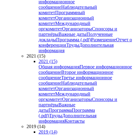
информационное
сообщение
Наблюдательный
комитет
Программный
комитет
Организационный
комитет
Международный
оргкомитет
Организаторы
Спонсоры и
партнёры
Важные даты
Полученные
доклады
Программа (.pdf)
Размещение
Отчет о
конференции
Труды
Дополнительная
информация
2021 (15)
2021 (15)
Общая информация
Первое информационное
сообщение
Второе информационное
сообщение
Третье информационное
сообщение
Наблюдательный
комитет
Организационный
комитет
Международный
оргкомитет
Организаторы
Спонсоры и
партнёры
Важные
даты
Программа
Программа
(.pdf)
Труды
Дополнительная
информация
Контакты
2019 (14)
2019 (14)