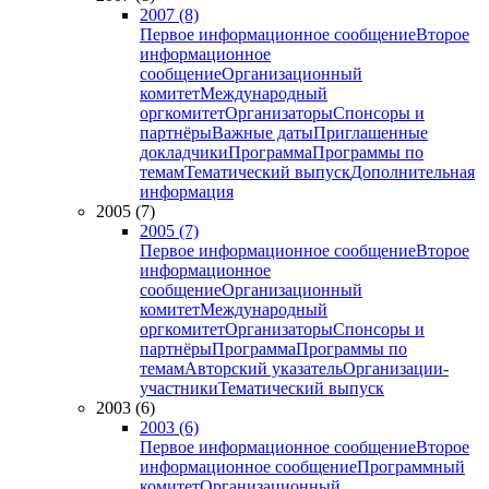
2007 (8)
Первое информационное сообщение
Второе
информационное
сообщение
Организационный
комитет
Международный
оргкомитет
Организаторы
Спонсоры и
партнёры
Важные даты
Приглашенные
докладчики
Программа
Программы по
темам
Тематический выпуск
Дополнительная
информация
2005 (7)
2005 (7)
Первое информационное сообщение
Второе
информационное
сообщение
Организационный
комитет
Международный
оргкомитет
Организаторы
Спонсоры и
партнёры
Программа
Программы по
темам
Авторский указатель
Организации-
участники
Тематический выпуск
2003 (6)
2003 (6)
Первое информационное сообщение
Второе
информационное сообщение
Программный
комитет
Организационный