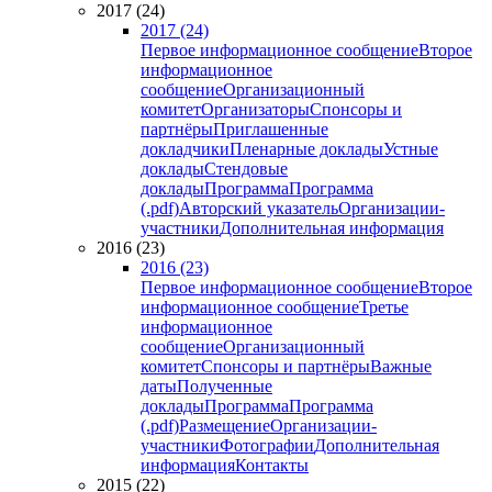
2017 (24)
2017 (24)
Первое информационное сообщение
Второе
информационное
сообщение
Организационный
комитет
Организаторы
Спонсоры и
партнёры
Приглашенные
докладчики
Пленарные доклады
Устные
доклады
Стендовые
доклады
Программа
Программа
(.pdf)
Авторский указатель
Организации-
участники
Дополнительная информация
2016 (23)
2016 (23)
Первое информационное сообщение
Второе
информационное сообщение
Третье
информационное
сообщение
Организационный
комитет
Спонсоры и партнёры
Важные
даты
Полученные
доклады
Программа
Программа
(.pdf)
Размещение
Организации-
участники
Фотографии
Дополнительная
информация
Контакты
2015 (22)