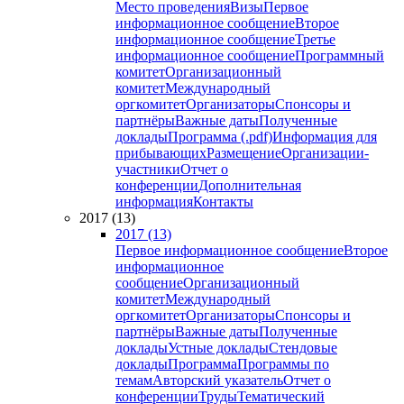
Место проведения
Визы
Первое
информационное сообщение
Второе
информационное сообщение
Третье
информационное сообщение
Программный
комитет
Организационный
комитет
Международный
оргкомитет
Организаторы
Спонсоры и
партнёры
Важные даты
Полученные
доклады
Программа (.pdf)
Информация для
прибывающих
Размещение
Организации-
участники
Отчет о
конференции
Дополнительная
информация
Контакты
2017 (13)
2017 (13)
Первое информационное сообщение
Второе
информационное
сообщение
Организационный
комитет
Международный
оргкомитет
Организаторы
Спонсоры и
партнёры
Важные даты
Полученные
доклады
Устные доклады
Стендовые
доклады
Программа
Программы по
темам
Авторский указатель
Отчет о
конференции
Труды
Тематический