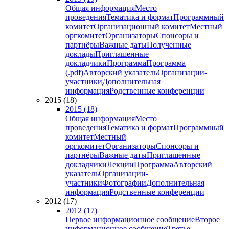
Общая информация
Место
проведения
Тематика и формат
Программный
комитет
Организационный комитет
Местный
оргкомитет
Организаторы
Спонсоры и
партнёры
Важные даты
Полученные
доклады
Приглашенные
докладчики
Программа
Программа
(.pdf)
Авторский указатель
Организации-
участники
Дополнительная
информация
Родственные конференции
2015 (18)
2015 (18)
Общая информация
Место
проведения
Тематика и формат
Программный
комитет
Местный
оргкомитет
Организаторы
Спонсоры и
партнёры
Важные даты
Приглашенные
докладчики
Лекции
Программа
Авторский
указатель
Организации-
участники
Фотографии
Дополнительная
информация
Родственные конференции
2012 (17)
2012 (17)
Первое информационное сообщение
Второе
информационное сообщение
Третье