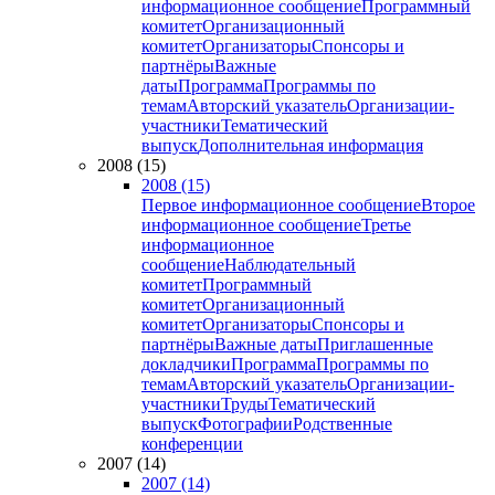
информационное сообщение
Программный
комитет
Организационный
комитет
Организаторы
Спонсоры и
партнёры
Важные
даты
Программа
Программы по
темам
Авторский указатель
Организации-
участники
Тематический
выпуск
Дополнительная информация
2008 (15)
2008 (15)
Первое информационное сообщение
Второе
информационное сообщение
Третье
информационное
сообщение
Наблюдательный
комитет
Программный
комитет
Организационный
комитет
Организаторы
Спонсоры и
партнёры
Важные даты
Приглашенные
докладчики
Программа
Программы по
темам
Авторский указатель
Организации-
участники
Труды
Тематический
выпуск
Фотографии
Родственные
конференции
2007 (14)
2007 (14)