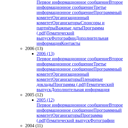
Первое информационное сообщение
Второе
информационное сообщение
Третье
информационное сообщение
Программный
комитет
Организационный
комитет
Организаторы
Спонсоры и
партнёры
Важные даты
Программа
(.pdf)
Тематический
выпуск
Фотографии
Дополнительная
информация
Контакты
2006 (13)
2006 (13)
Первое информационное сообщение
Второе
информационное сообщение
Третье
информационное сообщение
Программный
комитет
Организационный
комитет
Организаторы
Пленарные
доклады
Программа (.pdf)
Тематический
выпуск
Дополнительная информация
2005 (12)
2005 (12)
Первое информационное сообщение
Второе
информационное сообщение
Программный
комитет
Организаторы
Программа
(.pdf)
Тематический выпуск
Фотографии
2004 (11)