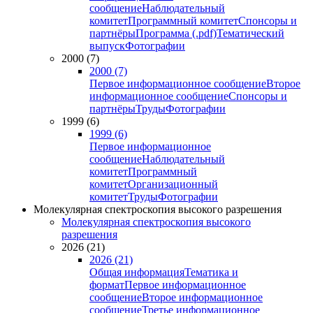
сообщение
Наблюдательный
комитет
Программный комитет
Спонсоры и
партнёры
Программа (.pdf)
Тематический
выпуск
Фотографии
2000 (7)
2000 (7)
Первое информационное сообщение
Второе
информационное сообщение
Спонсоры и
партнёры
Труды
Фотографии
1999 (6)
1999 (6)
Первое информационное
сообщение
Наблюдательный
комитет
Программный
комитет
Организационный
комитет
Труды
Фотографии
Молекулярная спектроскопия высокого разрешения
Молекулярная спектроскопия высокого
разрешения
2026 (21)
2026 (21)
Общая информация
Тематика и
формат
Первое информационное
сообщение
Второе информационное
сообщение
Третье информационное