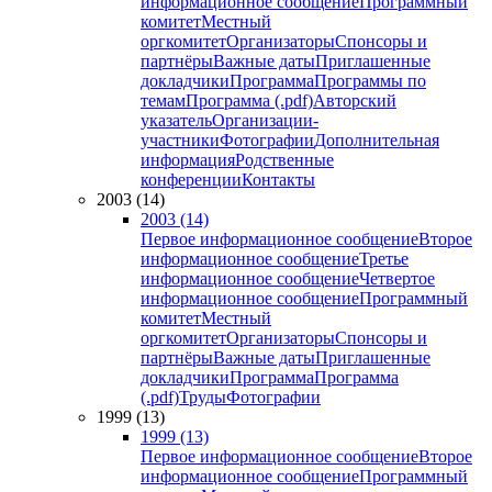
информационное сообщение
Программный
комитет
Местный
оргкомитет
Организаторы
Спонсоры и
партнёры
Важные даты
Приглашенные
докладчики
Программа
Программы по
темам
Программа (.pdf)
Авторский
указатель
Организации-
участники
Фотографии
Дополнительная
информация
Родственные
конференции
Контакты
2003 (14)
2003 (14)
Первое информационное сообщение
Второе
информационное сообщение
Третье
информационное сообщение
Четвертое
информационное сообщение
Программный
комитет
Местный
оргкомитет
Организаторы
Спонсоры и
партнёры
Важные даты
Приглашенные
докладчики
Программа
Программа
(.pdf)
Труды
Фотографии
1999 (13)
1999 (13)
Первое информационное сообщение
Второе
информационное сообщение
Программный