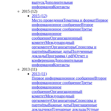
выпуск
Дополнительная
информация
Контакты
2015 (12)
2015 (12)
Место проведения
Тематика и формат
Первое
информационное сообщение
Второе
информационное сообщение
Третье
информационное
сообщение
Организационный
комитет
Международный
оргкомитет
Организаторы
Спонсоры и
партнёры
Важные даты
Полученные
доклады
Программа (.pdf)
Отчет о
конференции
Дополнительная
информация
Контакты
2013 (11)
2013 (11)
Первое информационное сообщение
Второе
информационное сообщение
Третье
информационное
сообщение
Организационный
комитет
Международный
оргкомитет
Организаторы
Спонсоры и
партнёры
Важные даты
Приглашенные
докладчики
Пленарные доклады
Устные