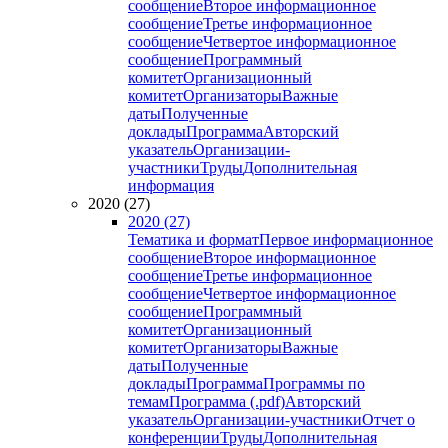
сообщение
Второе информационное
сообщение
Третье информационное
сообщение
Четвертое информационное
сообщение
Программный
комитет
Организационный
комитет
Организаторы
Важные
даты
Полученные
доклады
Программа
Авторский
указатель
Организации-
участники
Труды
Дополнительная
информация
2020 (27)
2020 (27)
Тематика и формат
Первое информационное
сообщение
Второе информационное
сообщение
Третье информационное
сообщение
Четвертое информационное
сообщение
Программный
комитет
Организационный
комитет
Организаторы
Важные
даты
Полученные
доклады
Программа
Программы по
темам
Программа (.pdf)
Авторский
указатель
Организации-участники
Отчет о
конференции
Труды
Дополнительная