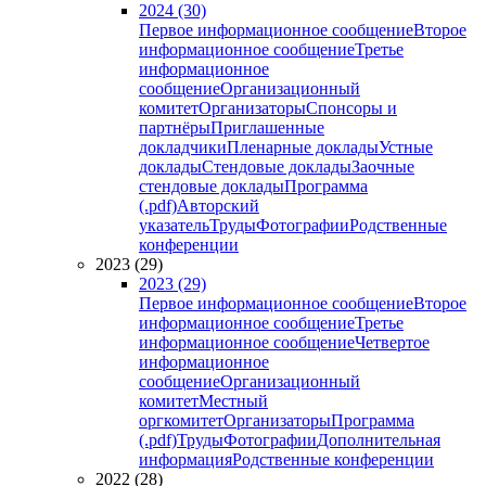
2024 (30)
Первое информационное сообщение
Второе
информационное сообщение
Третье
информационное
сообщение
Организационный
комитет
Организаторы
Спонсоры и
партнёры
Приглашенные
докладчики
Пленарные доклады
Устные
доклады
Стендовые доклады
Заочные
стендовые доклады
Программа
(.pdf)
Авторский
указатель
Труды
Фотографии
Родственные
конференции
2023 (29)
2023 (29)
Первое информационное сообщение
Второе
информационное сообщение
Третье
информационное сообщение
Четвертое
информационное
сообщение
Организационный
комитет
Местный
оргкомитет
Организаторы
Программа
(.pdf)
Труды
Фотографии
Дополнительная
информация
Родственные конференции
2022 (28)