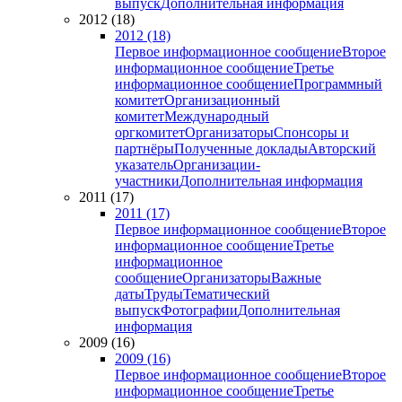
выпуск
Дополнительная информация
2012 (18)
2012 (18)
Первое информационное сообщение
Второе
информационное сообщение
Третье
информационное сообщение
Программный
комитет
Организационный
комитет
Международный
оргкомитет
Организаторы
Спонсоры и
партнёры
Полученные доклады
Авторский
указатель
Организации-
участники
Дополнительная информация
2011 (17)
2011 (17)
Первое информационное сообщение
Второе
информационное сообщение
Третье
информационное
сообщение
Организаторы
Важные
даты
Труды
Тематический
выпуск
Фотографии
Дополнительная
информация
2009 (16)
2009 (16)
Первое информационное сообщение
Второе
информационное сообщение
Третье