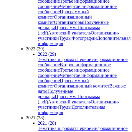
сообщение
Третье информационное
сообщение
Четвертое информационное
сообщение
Программный
комитет
Организационный
комитет
Организаторы
Полученные
доклады
Программа
Программа
(.pdf)
Авторский указатель
Организации-
участники
Труды
Фотографии
Дополнительная
информация
2022 (29)
2022 (29)
Тематика и формат
Первое информационное
сообщение
Второе информационное
сообщение
Третье информационное
сообщение
Четвертое информационное
сообщение
Программный
комитет
Организационный комитет
Важные
даты
Полученные
доклады
Программа
Программа
(.pdf)
Авторский указатель
Организации-
участники
Труды
Дополнительная
информация
2021 (28)
2021 (28)
Тематика и формат
Первое информационное