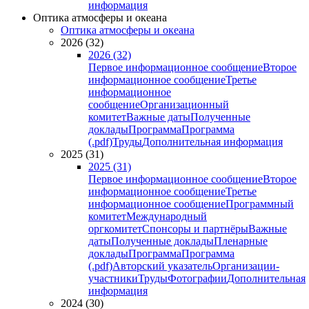
информация
Оптика атмосферы и океана
Оптика атмосферы и океана
2026 (32)
2026 (32)
Первое информационное сообщение
Второе
информационное сообщение
Третье
информационное
сообщение
Организационный
комитет
Важные даты
Полученные
доклады
Программа
Программа
(.pdf)
Труды
Дополнительная информация
2025 (31)
2025 (31)
Первое информационное сообщение
Второе
информационное сообщение
Третье
информационное сообщение
Программный
комитет
Международный
оргкомитет
Спонсоры и партнёры
Важные
даты
Полученные доклады
Пленарные
доклады
Программа
Программа
(.pdf)
Авторский указатель
Организации-
участники
Труды
Фотографии
Дополнительная
информация
2024 (30)