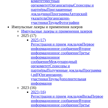
комитет
Местный
оргкомитет
Организаторы
Спонсоры и
партнёры
Приглашенные
докладчики
Программа
Авторский
указатель
Организации-
участники
Труды
Фотографии
Импульсные лазеры и применения лазеров
Импульсные лазеры и применения лазеров
2025 (17)
2025 (17)
Регистрация и прием докладов
Первое
информационное сообщение
Второе
информационное сообщение
Третье
информационное
сообщение
Международный
оргкомитет
Спонсоры и
партнёры
Полученные доклады
Программа
(.pdf)
Организации-
участники
Труды
Дополнительная
информация
2023 (16)
2023 (16)
Регистрация и прием докладов
Визы
Первое
информационное сообщение
Второе
информационное сообщение
Третье