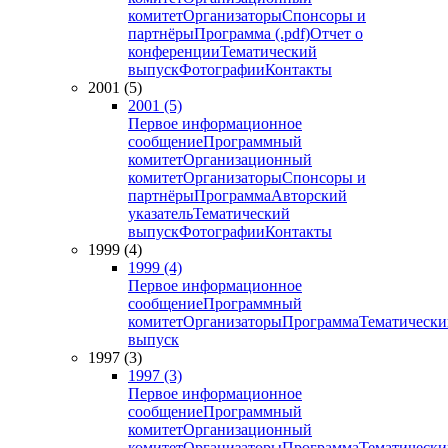
комитет
Организаторы
Спонсоры и
партнёры
Программа (.pdf)
Отчет о
конференции
Тематический
выпуск
Фотографии
Контакты
2001 (5)
2001 (5)
Первое информационное
сообщение
Программный
комитет
Организационный
комитет
Организаторы
Спонсоры и
партнёры
Программа
Авторский
указатель
Тематический
выпуск
Фотографии
Контакты
1999 (4)
1999 (4)
Первое информационное
сообщение
Программный
комитет
Организаторы
Программа
Тематически
выпуск
1997 (3)
1997 (3)
Первое информационное
сообщение
Программный
комитет
Организационный
комитет
Организаторы
Программа
Тематически