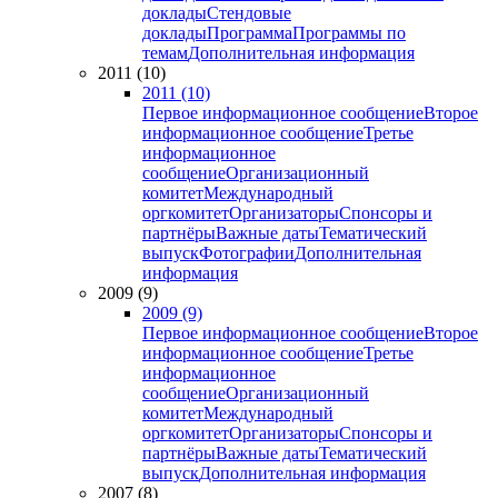
доклады
Стендовые
доклады
Программа
Программы по
темам
Дополнительная информация
2011 (10)
2011 (10)
Первое информационное сообщение
Второе
информационное сообщение
Третье
информационное
сообщение
Организационный
комитет
Международный
оргкомитет
Организаторы
Спонсоры и
партнёры
Важные даты
Тематический
выпуск
Фотографии
Дополнительная
информация
2009 (9)
2009 (9)
Первое информационное сообщение
Второе
информационное сообщение
Третье
информационное
сообщение
Организационный
комитет
Международный
оргкомитет
Организаторы
Спонсоры и
партнёры
Важные даты
Тематический
выпуск
Дополнительная информация
2007 (8)