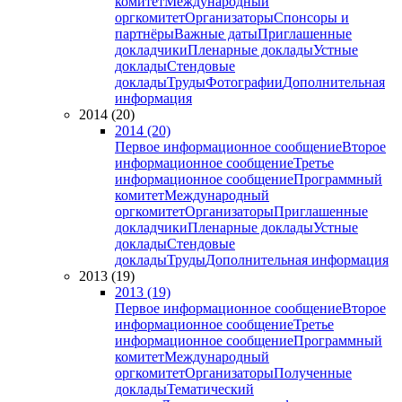
комитет
Международный
оргкомитет
Организаторы
Спонсоры и
партнёры
Важные даты
Приглашенные
докладчики
Пленарные доклады
Устные
доклады
Стендовые
доклады
Труды
Фотографии
Дополнительная
информация
2014 (20)
2014 (20)
Первое информационное сообщение
Второе
информационное сообщение
Третье
информационное сообщение
Программный
комитет
Международный
оргкомитет
Организаторы
Приглашенные
докладчики
Пленарные доклады
Устные
доклады
Стендовые
доклады
Труды
Дополнительная информация
2013 (19)
2013 (19)
Первое информационное сообщение
Второе
информационное сообщение
Третье
информационное сообщение
Программный
комитет
Международный
оргкомитет
Организаторы
Полученные
доклады
Тематический