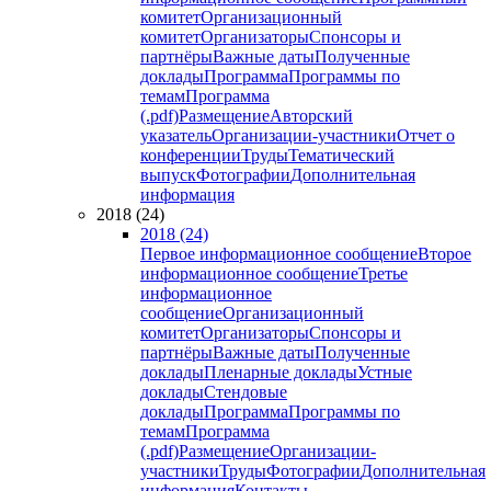
комитет
Организационный
комитет
Организаторы
Спонсоры и
партнёры
Важные даты
Полученные
доклады
Программа
Программы по
темам
Программа
(.pdf)
Размещение
Авторский
указатель
Организации-участники
Отчет о
конференции
Труды
Тематический
выпуск
Фотографии
Дополнительная
информация
2018 (24)
2018 (24)
Первое информационное сообщение
Второе
информационное сообщение
Третье
информационное
сообщение
Организационный
комитет
Организаторы
Спонсоры и
партнёры
Важные даты
Полученные
доклады
Пленарные доклады
Устные
доклады
Стендовые
доклады
Программа
Программы по
темам
Программа
(.pdf)
Размещение
Организации-
участники
Труды
Фотографии
Дополнительная
информация
Контакты