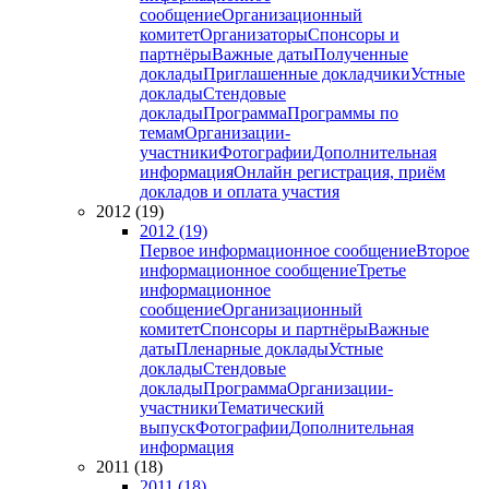
сообщение
Организационный
комитет
Организаторы
Спонсоры и
партнёры
Важные даты
Полученные
доклады
Приглашенные докладчики
Устные
доклады
Стендовые
доклады
Программа
Программы по
темам
Организации-
участники
Фотографии
Дополнительная
информация
Онлайн регистрация, приём
докладов и оплата участия
2012 (19)
2012 (19)
Первое информационное сообщение
Второе
информационное сообщение
Третье
информационное
сообщение
Организационный
комитет
Спонсоры и партнёры
Важные
даты
Пленарные доклады
Устные
доклады
Стендовые
доклады
Программа
Организации-
участники
Тематический
выпуск
Фотографии
Дополнительная
информация
2011 (18)
2011 (18)