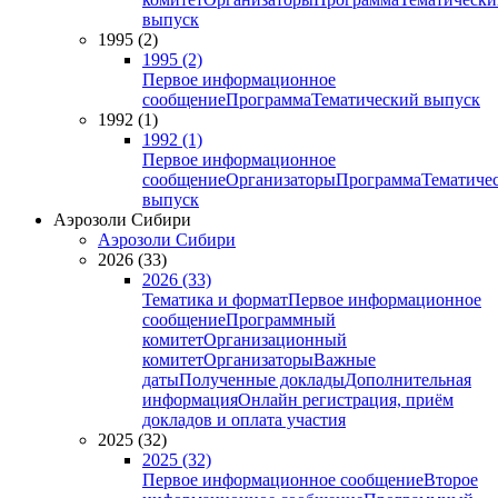
выпуск
1995 (2)
1995 (2)
Первое информационное
сообщение
Программа
Тематический выпуск
1992 (1)
1992 (1)
Первое информационное
сообщение
Организаторы
Программа
Тематиче
выпуск
Аэрозоли Сибири
Аэрозоли Сибири
2026 (33)
2026 (33)
Тематика и формат
Первое информационное
сообщение
Программный
комитет
Организационный
комитет
Организаторы
Важные
даты
Полученные доклады
Дополнительная
информация
Онлайн регистрация, приём
докладов и оплата участия
2025 (32)
2025 (32)
Первое информационное сообщение
Второе