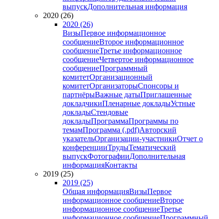
выпуск
Дополнительная информация
2020 (26)
2020 (26)
Визы
Первое информационное
сообщение
Второе информационное
сообщение
Третье информационное
сообщение
Четвертое информационное
сообщение
Программный
комитет
Организационный
комитет
Организаторы
Спонсоры и
партнёры
Важные даты
Приглашенные
докладчики
Пленарные доклады
Устные
доклады
Стендовые
доклады
Программа
Программы по
темам
Программа (.pdf)
Авторский
указатель
Организации-участники
Отчет о
конференции
Труды
Тематический
выпуск
Фотографии
Дополнительная
информация
Контакты
2019 (25)
2019 (25)
Общая информация
Визы
Первое
информационное сообщение
Второе
информационное сообщение
Третье
информационное сообщение
Программный