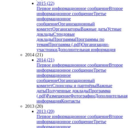
2015 (22)
Первое информационное сообщение
Второе
информационное сообщение
Третье
информационное
сообщение
Организационный
комитет
Организаторы
Важные даты
Устные
доклады
Стендовые
доклады
Программа
Программы по
темам
Программа (.pdf)
Организации-
участники
Дополнительная информация
2014 (21)
2014 (21)
Первое информационное сообщение
Второе
информационное сообщение
Третье
информационное
сообщение
Организационный
комитет
Спонсоры и партнёры
Важные
даты
Полученные доклады
Программа
(.pdf)
Размещение
Фотографии
Дополнительная
информация
Контакты
2013 (20)
2013 (20)
Первое информационное сообщение
Второе
информационное сообщение
Третье
информационное