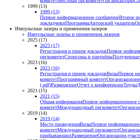
комитет
Местный оргкомитет
Организаторы
Сп
1999 (13)
1999 (13)
Первое информационное сообщение
Второе и
докладчики
Программа
Авторский указатель
Ор
Импульсные лазеры и применения лазеров
Импульсные лазеры и применения лазеров
2025 (17)
2025 (17)
Регистрация и прием докладов
Первое информ
оргкомитет
Спонсоры и партнёры
Полученные
2023 (16)
2023 (16)
Регистрация и прием докладов
Визы
Первое и
комитет
Программный комитет
Организационн
(.pdf)
Размещение
Отчет о конференции
Труды
Д
2021 (15)
2021 (15)
Общая информация
Первое информационное 
комитет
Международный оргкомитет
Организа
2019 (14)
2019 (14)
Место проведения
Визы
Первое информационн
комитет
Международный оргкомитет
Организа
прибывающих
Размещение
Организации-учас