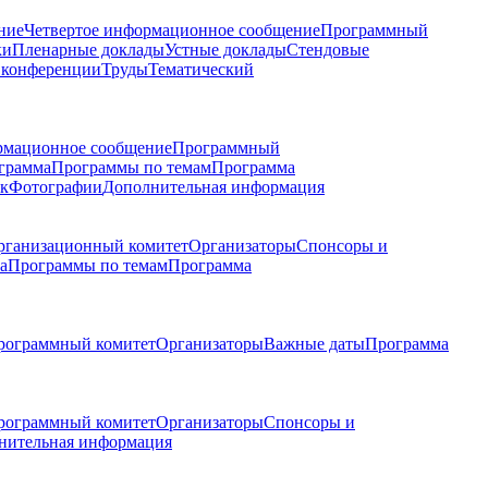
ние
Четвертое информационное сообщение
Программный
ки
Пленарные доклады
Устные доклады
Стендовые
 конференции
Труды
Тематический
рмационное сообщение
Программный
грамма
Программы по темам
Программа
к
Фотографии
Дополнительная информация
рганизационный комитет
Организаторы
Спонсоры и
а
Программы по темам
Программа
рограммный комитет
Организаторы
Важные даты
Программа
рограммный комитет
Организаторы
Спонсоры и
нительная информация