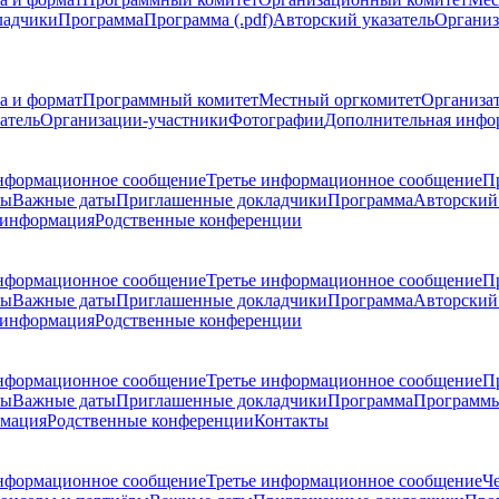
ладчики
Программа
Программа (.pdf)
Авторский указатель
Организ
а и формат
Программный комитет
Местный оргкомитет
Организа
атель
Организации-участники
Фотографии
Дополнительная инфо
нформационное сообщение
Третье информационное сообщение
П
ры
Важные даты
Приглашенные докладчики
Программа
Авторский 
 информация
Родственные конференции
нформационное сообщение
Третье информационное сообщение
П
ры
Важные даты
Приглашенные докладчики
Программа
Авторский 
 информация
Родственные конференции
нформационное сообщение
Третье информационное сообщение
П
ры
Важные даты
Приглашенные докладчики
Программа
Программы
рмация
Родственные конференции
Контакты
нформационное сообщение
Третье информационное сообщение
Ч