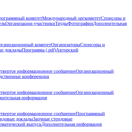
рограммный комитет
Международный оргкомитет
Спонсоры и
ель
Организации-участники
Труды
Фотографии
Дополнительная
рганизационный комитет
Организаторы
Спонсоры и
ые доклады
Программа (.pdf)
Авторский
етвертое информационное сообщение
Организационный
дственные конференции
етвертое информационное сообщение
Организационный
нительная информация
етвертое информационное сообщение
Программный
ндовые доклады
Заочные стендовые
ематический выпуск
Дополнительная информация