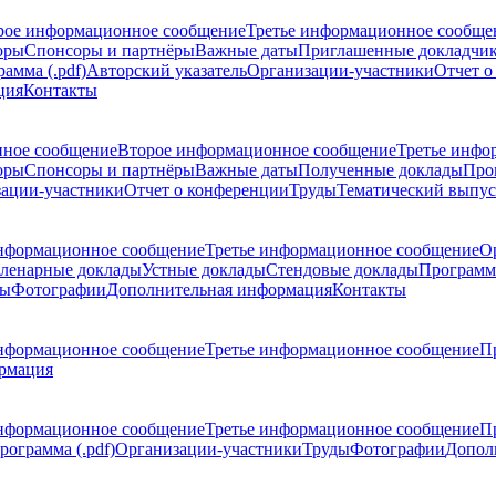
рое информационное сообщение
Третье информационное сообще
оры
Спонсоры и партнёры
Важные даты
Приглашенные докладчи
амма (.pdf)
Авторский указатель
Организации-участники
Отчет о
ция
Контакты
ное сообщение
Второе информационное сообщение
Третье инфо
оры
Спонсоры и партнёры
Важные даты
Полученные доклады
Про
ации-участники
Отчет о конференции
Труды
Тематический выпус
нформационное сообщение
Третье информационное сообщение
О
ленарные доклады
Устные доклады
Стендовые доклады
Программ
ды
Фотографии
Дополнительная информация
Контакты
нформационное сообщение
Третье информационное сообщение
П
рмация
нформационное сообщение
Третье информационное сообщение
П
рограмма (.pdf)
Организации-участники
Труды
Фотографии
Допол