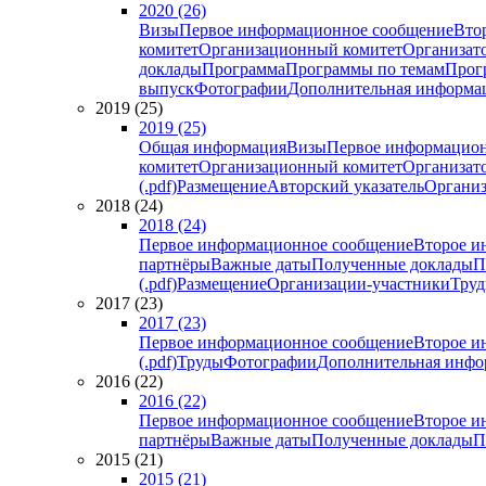
2020 (26)
Визы
Первое информационное сообщение
Вто
комитет
Организационный комитет
Организат
доклады
Программа
Программы по темам
Прогр
выпуск
Фотографии
Дополнительная информа
2019 (25)
2019 (25)
Общая информация
Визы
Первое информацион
комитет
Организационный комитет
Организат
(.pdf)
Размещение
Авторский указатель
Организ
2018 (24)
2018 (24)
Первое информационное сообщение
Второе и
партнёры
Важные даты
Полученные доклады
П
(.pdf)
Размещение
Организации-участники
Тру
2017 (23)
2017 (23)
Первое информационное сообщение
Второе и
(.pdf)
Труды
Фотографии
Дополнительная инфо
2016 (22)
2016 (22)
Первое информационное сообщение
Второе и
партнёры
Важные даты
Полученные доклады
П
2015 (21)
2015 (21)