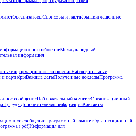
грамма
Программа (.pdf)
Труды
Фотографии
омитет
Организаторы
Спонсоры и партнёры
Приглашенные
 информационное сообщение
Международный
тельная информация
ретье информационное сообщение
Наблюдательный
 и партнёры
Важные даты
Полученные доклады
Программа
ионное сообщение
Наблюдательный комитет
Организационный
pdf)
Труды
Дополнительная информация
Контакты
мационное сообщение
Программный комитет
Организационный
ограмма (.pdf)
Информация для
ы