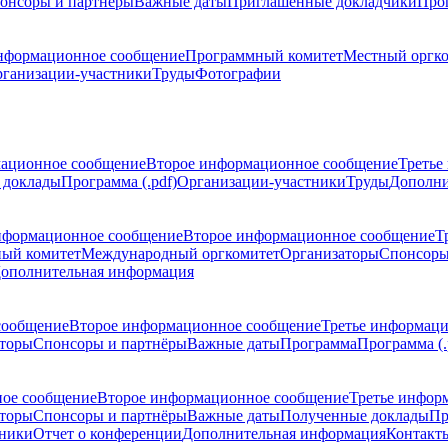
онсоры и партнёры
Важные даты
Приглашенные докладчики
Про
нформационное сообщение
Программный комитет
Местный оргк
ганизации-участники
Труды
Фотографии
ационное сообщение
Второе информационное сообщение
Третье
 доклады
Программа (.pdf)
Организации-участники
Труды
Дополни
нформационное сообщение
Второе информационное сообщение
Т
ый комитет
Международный оргкомитет
Организаторы
Спонсоры
ополнительная информация
сообщение
Второе информационное сообщение
Третье информац
торы
Спонсоры и партнёры
Важные даты
Программа
Программа (.
ое сообщение
Второе информационное сообщение
Третье инфор
торы
Спонсоры и партнёры
Важные даты
Полученные доклады
Пр
тники
Отчет о конференции
Дополнительная информация
Контакт