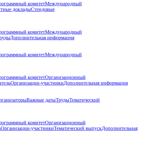
рограммный комитет
Международный
стные доклады
Стендовые
рограммный комитет
Международный
руды
Дополнительная информация
рограммный комитет
Международный
рограммный комитет
Организационный
атель
Организации-участники
Дополнительная информация
рганизаторы
Важные даты
Труды
Тематический
рограммный комитет
Организационный
ь
Организации-участники
Тематический выпуск
Дополнительная