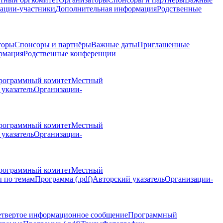
ации-участники
Дополнительная информация
Родственные
торы
Спонсоры и партнёры
Важные даты
Приглашенные
рмация
Родственные конференции
рограммный комитет
Местный
указатель
Организации-
рограммный комитет
Местный
указатель
Организации-
рограммный комитет
Местный
 по темам
Программа (.pdf)
Авторский указатель
Организации-
етвертое информационное сообщение
Программный