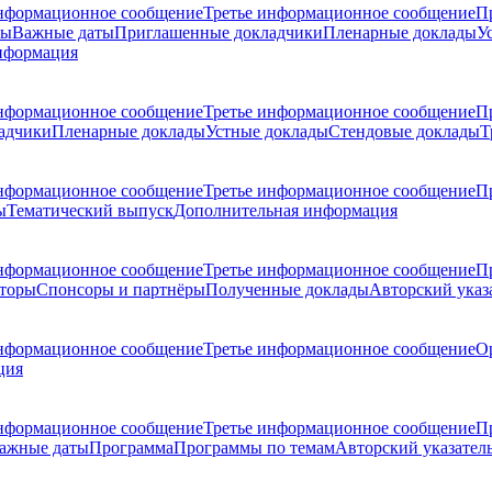
нформационное сообщение
Третье информационное сообщение
П
ры
Важные даты
Приглашенные докладчики
Пленарные доклады
У
нформация
нформационное сообщение
Третье информационное сообщение
П
адчики
Пленарные доклады
Устные доклады
Стендовые доклады
Т
нформационное сообщение
Третье информационное сообщение
П
ы
Тематический выпуск
Дополнительная информация
нформационное сообщение
Третье информационное сообщение
П
торы
Спонсоры и партнёры
Полученные доклады
Авторский указ
нформационное сообщение
Третье информационное сообщение
О
ция
нформационное сообщение
Третье информационное сообщение
П
ажные даты
Программа
Программы по темам
Авторский указател