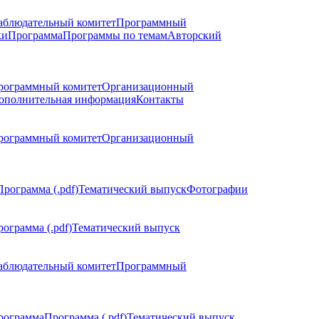
аблюдательный комитет
Программный
ки
Программа
Программы по темам
Авторский
рограммный комитет
Организационный
ополнительная информация
Контакты
рограммный комитет
Организационный
Программа (.pdf)
Тематический выпуск
Фотографии
ограмма (.pdf)
Тематический выпуск
аблюдательный комитет
Программный
рограмма
Программа (.pdf)
Тематический выпуск