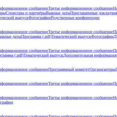
нформационное сообщение
Третье информационное сообщение
Н
оры
Спонсоры и партнёры
Важные даты
Приглашенные докладчи
ический выпуск
Фотографии
Родственные конференции
нформационное сообщение
Третье информационное сообщение
П
ажные даты
Программа (.pdf)
Тематический выпуск
Фотографии
Д
нформационное сообщение
Третье информационное сообщение
П
грамма (.pdf)
Тематический выпуск
Дополнительная информация
нформационное сообщение
Программный комитет
Организаторы
нформационное сообщение
Третье информационное сообщение
Пр
нформационное сообщение
Третье информационное сообщение
Н
графии
нформационное сообщение
Третье информационное сообщение
П