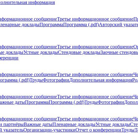
олнительная информация
нформационное сообщение
Третье информационное сообщение
П
ленарные доклады
Программа
Программа (.pdf)
Авторский указат
нформационное сообщение
Третье информационное сообщение
О
ые доклады
Устные доклады
Стендовые доклады
Заочные стендов
ференции
нформационное сообщение
Третье информационное сообщение
Ч
ограмма (.pdf)
Труды
Фотографии
Дополнительная информация
Ро
нформационное сообщение
Третье информационное сообщение
Ч
ажные даты
Программа
Программа (.pdf)
Труды
Фотографии
Допол
нформационное сообщение
Третье информационное сообщение
Ч
и партнёры
Важные даты
Пленарные доклады
Устные доклады
Сте
 указатель
Организации-участники
Отчет о конференции
Труды
Т