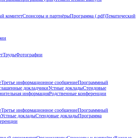
й комитет
Спонсоры и партнёры
Программа (.pdf)
Тематический
фии
ет
Труды
Фотографии
е
Третье информационное сообщение
Программный
глашенные докладчики
Устные доклады
Стендовые
нительная информация
Родственные конференции
е
Третье информационное сообщение
Программный
и
Устные доклады
Стендовые доклады
Программа
ференции
тный оргкомитет
Организаторы
Спонсоры и партнёры
Важные