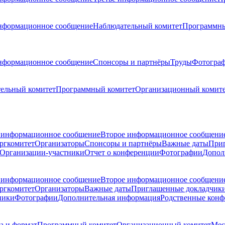
нформационное сообщение
Наблюдательный комитет
Программны
нформационное сообщение
Спонсоры и партнёры
Труды
Фотогра
ельный комитет
Программный комитет
Организационный комит
 информационное сообщение
Второе информационное сообщени
ргкомитет
Организаторы
Спонсоры и партнёры
Важные даты
При
Организации-участники
Отчет о конференции
Фотографии
Допол
 информационное сообщение
Второе информационное сообщени
ргкомитет
Организаторы
Важные даты
Приглашенные докладчик
ники
Фотографии
Дополнительная информация
Родственные кон
а и формат
Программный комитет
Организационный комитет
Мес