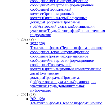
сообщение
Третье информационное
сообщение
Четвертое информационное
сообщение
Программный
комитет
Организационный
комитет
Организаторы
Полученные
доклады
Программа
Программа
(.pdf)
Авторский указатель
Организации-
участники
Труды
Фотографии
Дополнительная
информация
2022 (29)
2022 (29)
Тематика и формат
Первое информационное
сообщение
Второе информационное
сообщение
Третье информационное
сообщение
Четвертое информационное
сообщение
Программный
комитет
Организационный комитет
Важные
даты
Полученные
доклады
Программа
Программа
(.pdf)
Авторский указатель
Организации-
участники
Труды
Дополнительная
информация
2021 (28)
2021 (28)
Тематика и формат
Первое информационное