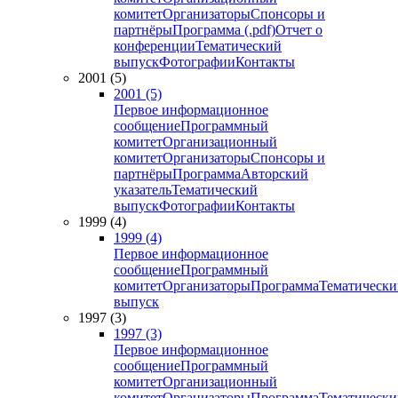
комитет
Организаторы
Спонсоры и
партнёры
Программа (.pdf)
Отчет о
конференции
Тематический
выпуск
Фотографии
Контакты
2001 (5)
2001 (5)
Первое информационное
сообщение
Программный
комитет
Организационный
комитет
Организаторы
Спонсоры и
партнёры
Программа
Авторский
указатель
Тематический
выпуск
Фотографии
Контакты
1999 (4)
1999 (4)
Первое информационное
сообщение
Программный
комитет
Организаторы
Программа
Тематически
выпуск
1997 (3)
1997 (3)
Первое информационное
сообщение
Программный
комитет
Организационный
комитет
Организаторы
Программа
Тематически