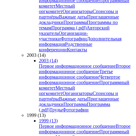
информационное сообщение
Программный
комитет
Местный
оргкомитет
Организаторы
Спонсоры и
партнёры
Важные даты
Приглашенные
докладчики
Программа
Программы по
темам
Программа (.pdf)
Авторский
указатель
Организации-
участники
Фотографии
Дополнительная
информация
Родственные
конференции
Контакты
2003 (14)
2003 (14)
Первое информационное сообщение
Второе
информационное сообщение
Третье
информационное сообщение
Четвертое
информационное сообщение
Программный
комитет
Местный
оргкомитет
Организаторы
Спонсоры и
партнёры
Важные даты
Приглашенные
докладчики
Программа
Программа
(.pdf)
Труды
Фотографии
1999 (13)
1999 (13)
Первое информационное сообщение
Второе
информационное сообщение
Программный