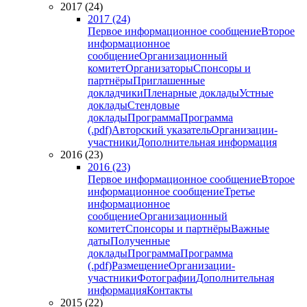
2017 (24)
2017 (24)
Первое информационное сообщение
Второе
информационное
сообщение
Организационный
комитет
Организаторы
Спонсоры и
партнёры
Приглашенные
докладчики
Пленарные доклады
Устные
доклады
Стендовые
доклады
Программа
Программа
(.pdf)
Авторский указатель
Организации-
участники
Дополнительная информация
2016 (23)
2016 (23)
Первое информационное сообщение
Второе
информационное сообщение
Третье
информационное
сообщение
Организационный
комитет
Спонсоры и партнёры
Важные
даты
Полученные
доклады
Программа
Программа
(.pdf)
Размещение
Организации-
участники
Фотографии
Дополнительная
информация
Контакты
2015 (22)