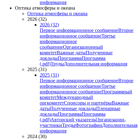
информация
Оптика атмосферы и океана
Оптика атмосферы и океана
2026 (32)
2026 (32)
Первое информационное сообщение
Второе
информационное сообщение
Третье
информационное
сообщение
Организационный
комитет
Важные даты
Полученные
доклады
Программа
Программа
(.pdf)
Труды
Дополнительная информация
2025 (31)
2025 (31)
Первое информационное сообщение
Второе
информационное сообщение
Третье
информационное сообщение
Программный
комитет
Международный
оргкомитет
Спонсоры и партнёры
Важные
даты
Полученные доклады
Пленарные
доклады
Программа
Программа
(.pdf)
Авторский указатель
Организации-
участники
Труды
Фотографии
Дополнительная
информация
2024 (30)