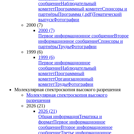
сообщение
Наблюдательный
комитет
Программный комитет
Спонсоры и
партнёры
Программа (.pdf)
Тематический
выпуск
Фотографии
2000 (7)
2000 (7)
Первое информационное сообщение
Второе
информационное сообщение
Спонсоры и
партнёры
Труды
Фотографии
1999 (6)
1999 (6)
Первое информационное
сообщение
Наблюдательный
комитет
Программный
комитет
Организационный
комитет
Труды
Фотографии
Молекулярная спектроскопия высокого разрешения
Молекулярная спектроскопия высокого
разрешения
2026 (21)
2026 (21)
Общая информация
Тематика и
формат
Первое информационное
сообщение
Второе информационное
сообщение
Третье информационное