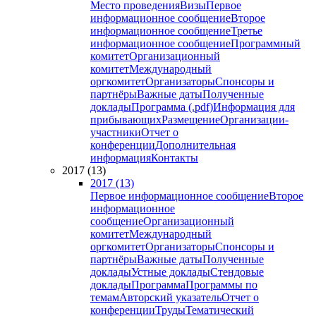
Место проведения
Визы
Первое
информационное сообщение
Второе
информационное сообщение
Третье
информационное сообщение
Программный
комитет
Организационный
комитет
Международный
оргкомитет
Организаторы
Спонсоры и
партнёры
Важные даты
Полученные
доклады
Программа (.pdf)
Информация для
прибывающих
Размещение
Организации-
участники
Отчет о
конференции
Дополнительная
информация
Контакты
2017 (13)
2017 (13)
Первое информационное сообщение
Второе
информационное
сообщение
Организационный
комитет
Международный
оргкомитет
Организаторы
Спонсоры и
партнёры
Важные даты
Полученные
доклады
Устные доклады
Стендовые
доклады
Программа
Программы по
темам
Авторский указатель
Отчет о
конференции
Труды
Тематический