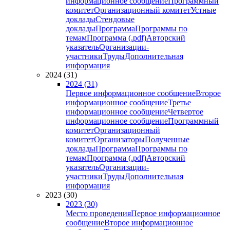
информационное сообщение
Программный
комитет
Организационный комитет
Устные
доклады
Стендовые
доклады
Программа
Программы по
темам
Программа (.pdf)
Авторский
указатель
Организации-
участники
Труды
Дополнительная
информация
2024 (31)
2024 (31)
Первое информационное сообщение
Второе
информационное сообщение
Третье
информационное сообщение
Четвертое
информационное сообщение
Программный
комитет
Организационный
комитет
Организаторы
Полученные
доклады
Программа
Программы по
темам
Программа (.pdf)
Авторский
указатель
Организации-
участники
Труды
Дополнительная
информация
2023 (30)
2023 (30)
Место проведения
Первое информационное
сообщение
Второе информационное