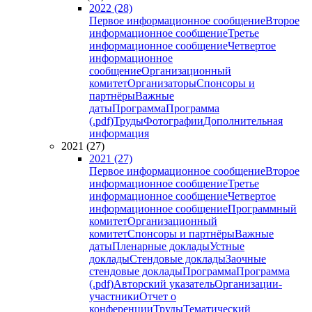
2022 (28)
Первое информационное сообщение
Второе
информационное сообщение
Третье
информационное сообщение
Четвертое
информационное
сообщение
Организационный
комитет
Организаторы
Спонсоры и
партнёры
Важные
даты
Программа
Программа
(.pdf)
Труды
Фотографии
Дополнительная
информация
2021 (27)
2021 (27)
Первое информационное сообщение
Второе
информационное сообщение
Третье
информационное сообщение
Четвертое
информационное сообщение
Программный
комитет
Организационный
комитет
Спонсоры и партнёры
Важные
даты
Пленарные доклады
Устные
доклады
Стендовые доклады
Заочные
стендовые доклады
Программа
Программа
(.pdf)
Авторский указатель
Организации-
участники
Отчет о
конференции
Труды
Тематический