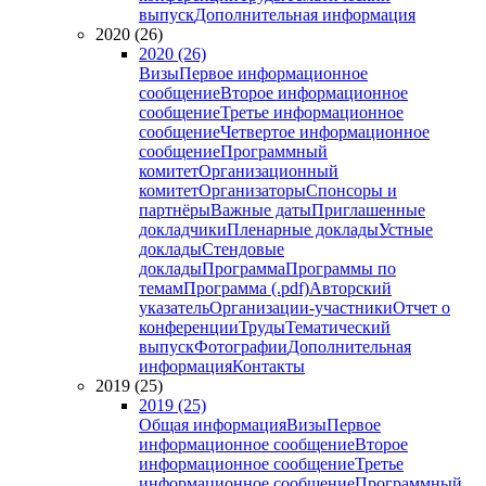
выпуск
Дополнительная информация
2020 (26)
2020 (26)
Визы
Первое информационное
сообщение
Второе информационное
сообщение
Третье информационное
сообщение
Четвертое информационное
сообщение
Программный
комитет
Организационный
комитет
Организаторы
Спонсоры и
партнёры
Важные даты
Приглашенные
докладчики
Пленарные доклады
Устные
доклады
Стендовые
доклады
Программа
Программы по
темам
Программа (.pdf)
Авторский
указатель
Организации-участники
Отчет о
конференции
Труды
Тематический
выпуск
Фотографии
Дополнительная
информация
Контакты
2019 (25)
2019 (25)
Общая информация
Визы
Первое
информационное сообщение
Второе
информационное сообщение
Третье
информационное сообщение
Программный