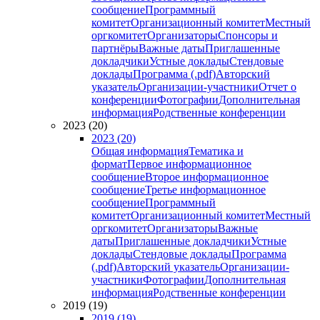
сообщение
Программный
комитет
Организационный комитет
Местный
оргкомитет
Организаторы
Спонсоры и
партнёры
Важные даты
Приглашенные
докладчики
Устные доклады
Стендовые
доклады
Программа (.pdf)
Авторский
указатель
Организации-участники
Отчет о
конференции
Фотографии
Дополнительная
информация
Родственные конференции
2023 (20)
2023 (20)
Общая информация
Тематика и
формат
Первое информационное
сообщение
Второе информационное
сообщение
Третье информационное
сообщение
Программный
комитет
Организационный комитет
Местный
оргкомитет
Организаторы
Важные
даты
Приглашенные докладчики
Устные
доклады
Стендовые доклады
Программа
(.pdf)
Авторский указатель
Организации-
участники
Фотографии
Дополнительная
информация
Родственные конференции
2019 (19)
2019 (19)