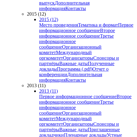
выпуск
Дополнительная
информация
Контакты
2015 (12)
2015 (12)
Место проведения
Тематика и формат
Первое
информационное сообщение
Второе
информационное сообщение
Третье
информационное
сообщение
Организационный
комитет
Международный
оргкомитет
Организаторы
Спонсоры и
партнёры
Важные даты
Полученные
доклады
Программа (.pdf)
Отчет о
конференции
Дополнительная
информация
Контакты
2013 (11)
2013 (11)
Первое информационное сообщение
Второе
информационное сообщение
Третье
информационное
сообщение
Организационный
комитет
Международный
оргкомитет
Организаторы
Спонсоры и
партнёры
Важные даты
Приглашенные
докладчики
Пленарные доклады
Устные