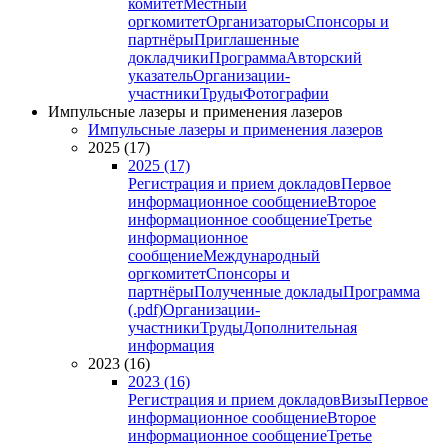
комитет
Местный
оргкомитет
Организаторы
Спонсоры и
партнёры
Приглашенные
докладчики
Программа
Авторский
указатель
Организации-
участники
Труды
Фотографии
Импульсные лазеры и применения лазеров
Импульсные лазеры и применения лазеров
2025 (17)
2025 (17)
Регистрация и прием докладов
Первое
информационное сообщение
Второе
информационное сообщение
Третье
информационное
сообщение
Международный
оргкомитет
Спонсоры и
партнёры
Полученные доклады
Программа
(.pdf)
Организации-
участники
Труды
Дополнительная
информация
2023 (16)
2023 (16)
Регистрация и прием докладов
Визы
Первое
информационное сообщение
Второе
информационное сообщение
Третье