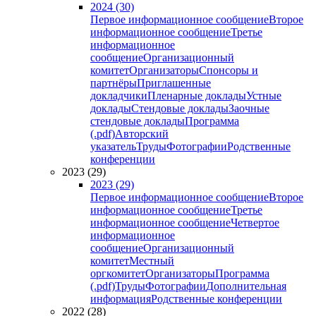
2024 (30)
Первое информационное сообщение
Второе
информационное сообщение
Третье
информационное
сообщение
Организационный
комитет
Организаторы
Спонсоры и
партнёры
Приглашенные
докладчики
Пленарные доклады
Устные
доклады
Стендовые доклады
Заочные
стендовые доклады
Программа
(.pdf)
Авторский
указатель
Труды
Фотографии
Родственные
конференции
2023 (29)
2023 (29)
Первое информационное сообщение
Второе
информационное сообщение
Третье
информационное сообщение
Четвертое
информационное
сообщение
Организационный
комитет
Местный
оргкомитет
Организаторы
Программа
(.pdf)
Труды
Фотографии
Дополнительная
информация
Родственные конференции
2022 (28)