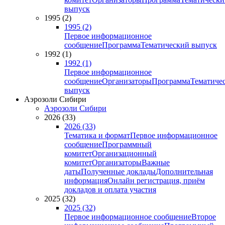
выпуск
1995 (2)
1995 (2)
Первое информационное
сообщение
Программа
Тематический выпуск
1992 (1)
1992 (1)
Первое информационное
сообщение
Организаторы
Программа
Тематиче
выпуск
Аэрозоли Сибири
Аэрозоли Сибири
2026 (33)
2026 (33)
Тематика и формат
Первое информационное
сообщение
Программный
комитет
Организационный
комитет
Организаторы
Важные
даты
Полученные доклады
Дополнительная
информация
Онлайн регистрация, приём
докладов и оплата участия
2025 (32)
2025 (32)
Первое информационное сообщение
Второе