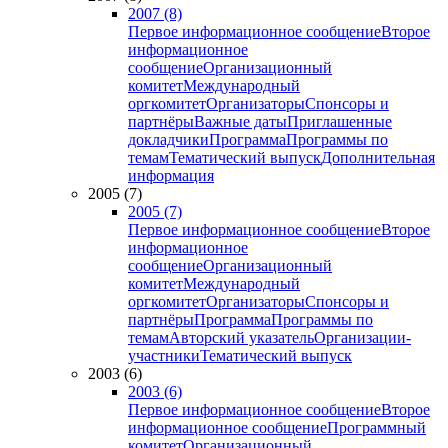
2007 (8)
Первое информационное сообщение
Второе
информационное
сообщение
Организационный
комитет
Международный
оргкомитет
Организаторы
Спонсоры и
партнёры
Важные даты
Приглашенные
докладчики
Программа
Программы по
темам
Тематический выпуск
Дополнительная
информация
2005 (7)
2005 (7)
Первое информационное сообщение
Второе
информационное
сообщение
Организационный
комитет
Международный
оргкомитет
Организаторы
Спонсоры и
партнёры
Программа
Программы по
темам
Авторский указатель
Организации-
участники
Тематический выпуск
2003 (6)
2003 (6)
Первое информационное сообщение
Второе
информационное сообщение
Программный
комитет
Организационный