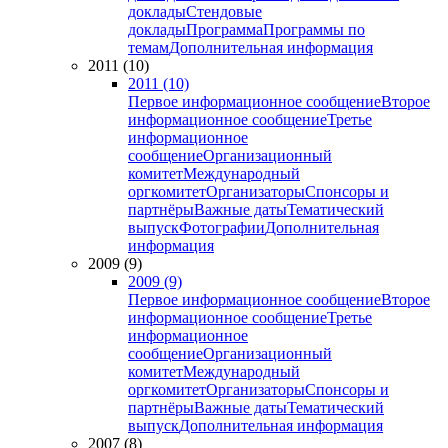
доклады
Стендовые
доклады
Программа
Программы по
темам
Дополнительная информация
2011 (10)
2011 (10)
Первое информационное сообщение
Второе
информационное сообщение
Третье
информационное
сообщение
Организационный
комитет
Международный
оргкомитет
Организаторы
Спонсоры и
партнёры
Важные даты
Тематический
выпуск
Фотографии
Дополнительная
информация
2009 (9)
2009 (9)
Первое информационное сообщение
Второе
информационное сообщение
Третье
информационное
сообщение
Организационный
комитет
Международный
оргкомитет
Организаторы
Спонсоры и
партнёры
Важные даты
Тематический
выпуск
Дополнительная информация
2007 (8)