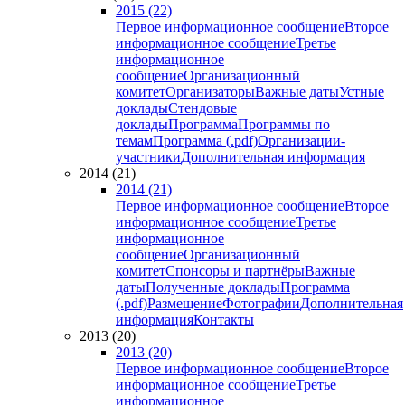
2015 (22)
Первое информационное сообщение
Второе
информационное сообщение
Третье
информационное
сообщение
Организационный
комитет
Организаторы
Важные даты
Устные
доклады
Стендовые
доклады
Программа
Программы по
темам
Программа (.pdf)
Организации-
участники
Дополнительная информация
2014 (21)
2014 (21)
Первое информационное сообщение
Второе
информационное сообщение
Третье
информационное
сообщение
Организационный
комитет
Спонсоры и партнёры
Важные
даты
Полученные доклады
Программа
(.pdf)
Размещение
Фотографии
Дополнительная
информация
Контакты
2013 (20)
2013 (20)
Первое информационное сообщение
Второе
информационное сообщение
Третье
информационное