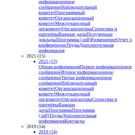
информационное
сообщение
Наблюдательный
комитет
Программный
комитет
Организационный
комитет
Международный
оргкомитет
Организаторы
Спонсоры и
партнёры
Важные даты
Полученные
доклады
Программа (.pdf)
Размещение
Отчет о
конференции
Труды
Дополнительная
информация
2021 (15)
2021 (15)
Общая информация
Первое информационное
сообщение
Второе информационное
сообщение
Третье информационное
сообщение
Наблюдательный
комитет
Организационный
комитет
Международный
оргкомитет
Организаторы
Спонсоры и
партнёры
Важные
даты
Программа
Программа
(.pdf)
Труды
Дополнительная
информация
Контакты
2019 (14)
2019 (14)