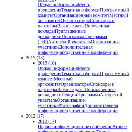
Общая информация
Место
проведения
Тематика и формат
Программный
комитет
Организационный комитет
Местный
оргкомитет
Организаторы
Спонсоры и
партнёры
Важные даты
Полученные
доклады
Приглашенные
докладчики
Программа
Программа
(.pdf)
Авторский указатель
Организации-
участники
Дополнительная
информация
Родственные конференции
2015 (18)
2015 (18)
Общая информация
Место
проведения
Тематика и формат
Программный
комитет
Местный
оргкомитет
Организаторы
Спонсоры и
партнёры
Важные даты
Приглашенные
докладчики
Лекции
Программа
Авторский
указатель
Организации-
участники
Фотографии
Дополнительная
информация
Родственные конференции
2012 (17)
2012 (17)
Первое информационное сообщение
Второе
информационное сообщение
Третье