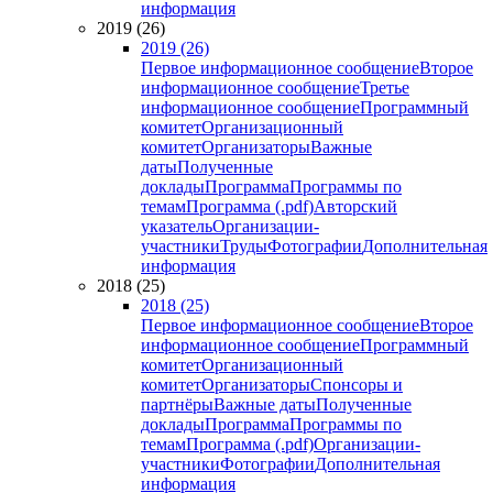
информация
2019 (26)
2019 (26)
Первое информационное сообщение
Второе
информационное сообщение
Третье
информационное сообщение
Программный
комитет
Организационный
комитет
Организаторы
Важные
даты
Полученные
доклады
Программа
Программы по
темам
Программа (.pdf)
Авторский
указатель
Организации-
участники
Труды
Фотографии
Дополнительная
информация
2018 (25)
2018 (25)
Первое информационное сообщение
Второе
информационное сообщение
Программный
комитет
Организационный
комитет
Организаторы
Спонсоры и
партнёры
Важные даты
Полученные
доклады
Программа
Программы по
темам
Программа (.pdf)
Организации-
участники
Фотографии
Дополнительная
информация