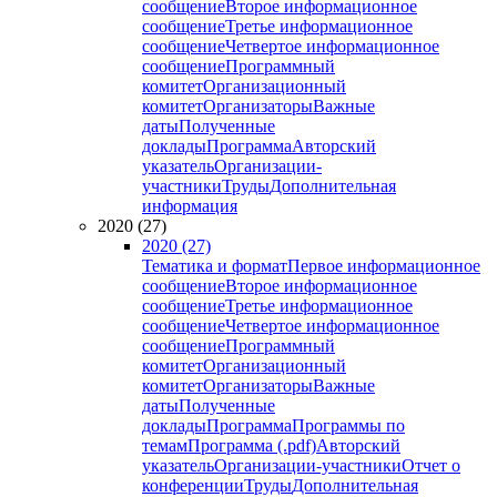
сообщение
Второе информационное
сообщение
Третье информационное
сообщение
Четвертое информационное
сообщение
Программный
комитет
Организационный
комитет
Организаторы
Важные
даты
Полученные
доклады
Программа
Авторский
указатель
Организации-
участники
Труды
Дополнительная
информация
2020 (27)
2020 (27)
Тематика и формат
Первое информационное
сообщение
Второе информационное
сообщение
Третье информационное
сообщение
Четвертое информационное
сообщение
Программный
комитет
Организационный
комитет
Организаторы
Важные
даты
Полученные
доклады
Программа
Программы по
темам
Программа (.pdf)
Авторский
указатель
Организации-участники
Отчет о
конференции
Труды
Дополнительная