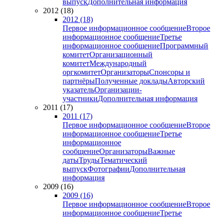
выпуск
Дополнительная информация
2012 (18)
2012 (18)
Первое информационное сообщение
Второе
информационное сообщение
Третье
информационное сообщение
Программный
комитет
Организационный
комитет
Международный
оргкомитет
Организаторы
Спонсоры и
партнёры
Полученные доклады
Авторский
указатель
Организации-
участники
Дополнительная информация
2011 (17)
2011 (17)
Первое информационное сообщение
Второе
информационное сообщение
Третье
информационное
сообщение
Организаторы
Важные
даты
Труды
Тематический
выпуск
Фотографии
Дополнительная
информация
2009 (16)
2009 (16)
Первое информационное сообщение
Второе
информационное сообщение
Третье