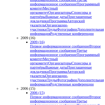
информационное сообщение
Программный
комитет
Местный
оргкомитет
Организаторы
Спонсоры и
партнёры
Важные даты
Приглашенные
докладчики
Программа
Авторский
указатель
Организации-
участники
Труды
Фотографии
Дополнительная
информация
Родственные конференции
2009 (16)
2009 (16)
Первое информационное сообщение
Второе
информационное сообщение
Третье
информационное сообщение
Программный
комитет
Местный
оргкомитет
Организаторы
Спонсоры и
партнёры
Важные даты
Приглашенные
докладчики
Программа
Авторский
указатель
Организации-
участники
Труды
Фотографии
Дополнительная
информация
Родственные конференции
2006 (15)
2006 (15)
Первое информационное сообщение
Второе
информационное сообщение
Третье