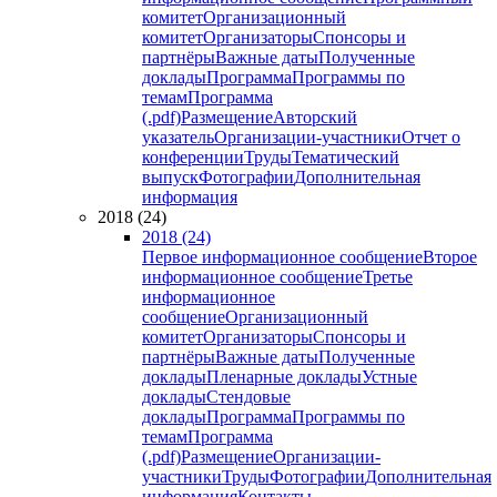
комитет
Организационный
комитет
Организаторы
Спонсоры и
партнёры
Важные даты
Полученные
доклады
Программа
Программы по
темам
Программа
(.pdf)
Размещение
Авторский
указатель
Организации-участники
Отчет о
конференции
Труды
Тематический
выпуск
Фотографии
Дополнительная
информация
2018 (24)
2018 (24)
Первое информационное сообщение
Второе
информационное сообщение
Третье
информационное
сообщение
Организационный
комитет
Организаторы
Спонсоры и
партнёры
Важные даты
Полученные
доклады
Пленарные доклады
Устные
доклады
Стендовые
доклады
Программа
Программы по
темам
Программа
(.pdf)
Размещение
Организации-
участники
Труды
Фотографии
Дополнительная
информация
Контакты