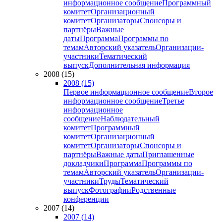
информационное сообщение
Программный
комитет
Организационный
комитет
Организаторы
Спонсоры и
партнёры
Важные
даты
Программа
Программы по
темам
Авторский указатель
Организации-
участники
Тематический
выпуск
Дополнительная информация
2008 (15)
2008 (15)
Первое информационное сообщение
Второе
информационное сообщение
Третье
информационное
сообщение
Наблюдательный
комитет
Программный
комитет
Организационный
комитет
Организаторы
Спонсоры и
партнёры
Важные даты
Приглашенные
докладчики
Программа
Программы по
темам
Авторский указатель
Организации-
участники
Труды
Тематический
выпуск
Фотографии
Родственные
конференции
2007 (14)
2007 (14)