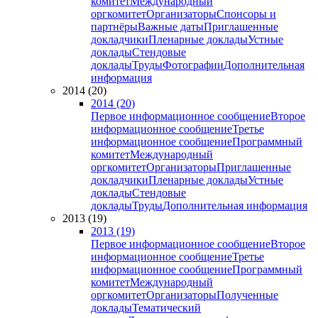
комитет
Международный
оргкомитет
Организаторы
Спонсоры и
партнёры
Важные даты
Приглашенные
докладчики
Пленарные доклады
Устные
доклады
Стендовые
доклады
Труды
Фотографии
Дополнительная
информация
2014 (20)
2014 (20)
Первое информационное сообщение
Второе
информационное сообщение
Третье
информационное сообщение
Программный
комитет
Международный
оргкомитет
Организаторы
Приглашенные
докладчики
Пленарные доклады
Устные
доклады
Стендовые
доклады
Труды
Дополнительная информация
2013 (19)
2013 (19)
Первое информационное сообщение
Второе
информационное сообщение
Третье
информационное сообщение
Программный
комитет
Международный
оргкомитет
Организаторы
Полученные
доклады
Тематический