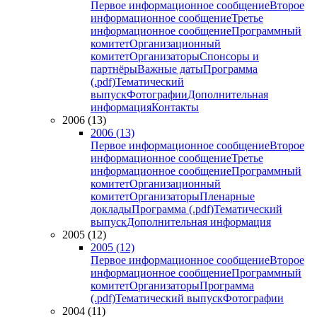
Первое информационное сообщение
Второе
информационное сообщение
Третье
информационное сообщение
Программный
комитет
Организационный
комитет
Организаторы
Спонсоры и
партнёры
Важные даты
Программа
(.pdf)
Тематический
выпуск
Фотографии
Дополнительная
информация
Контакты
2006 (13)
2006 (13)
Первое информационное сообщение
Второе
информационное сообщение
Третье
информационное сообщение
Программный
комитет
Организационный
комитет
Организаторы
Пленарные
доклады
Программа (.pdf)
Тематический
выпуск
Дополнительная информация
2005 (12)
2005 (12)
Первое информационное сообщение
Второе
информационное сообщение
Программный
комитет
Организаторы
Программа
(.pdf)
Тематический выпуск
Фотографии
2004 (11)