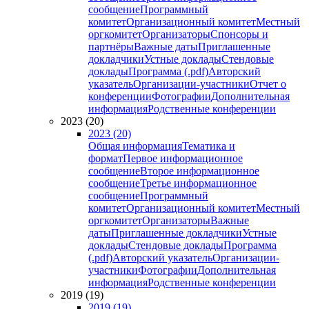
сообщение
Программный
комитет
Организационный комитет
Местный
оргкомитет
Организаторы
Спонсоры и
партнёры
Важные даты
Приглашенные
докладчики
Устные доклады
Стендовые
доклады
Программа (.pdf)
Авторский
указатель
Организации-участники
Отчет о
конференции
Фотографии
Дополнительная
информация
Родственные конференции
2023 (20)
2023 (20)
Общая информация
Тематика и
формат
Первое информационное
сообщение
Второе информационное
сообщение
Третье информационное
сообщение
Программный
комитет
Организационный комитет
Местный
оргкомитет
Организаторы
Важные
даты
Приглашенные докладчики
Устные
доклады
Стендовые доклады
Программа
(.pdf)
Авторский указатель
Организации-
участники
Фотографии
Дополнительная
информация
Родственные конференции
2019 (19)
2019 (19)