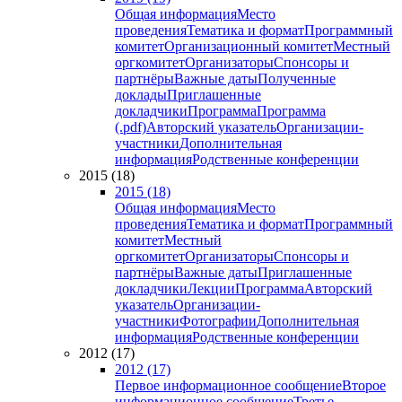
Общая информация
Место
проведения
Тематика и формат
Программный
комитет
Организационный комитет
Местный
оргкомитет
Организаторы
Спонсоры и
партнёры
Важные даты
Полученные
доклады
Приглашенные
докладчики
Программа
Программа
(.pdf)
Авторский указатель
Организации-
участники
Дополнительная
информация
Родственные конференции
2015 (18)
2015 (18)
Общая информация
Место
проведения
Тематика и формат
Программный
комитет
Местный
оргкомитет
Организаторы
Спонсоры и
партнёры
Важные даты
Приглашенные
докладчики
Лекции
Программа
Авторский
указатель
Организации-
участники
Фотографии
Дополнительная
информация
Родственные конференции
2012 (17)
2012 (17)
Первое информационное сообщение
Второе
информационное сообщение
Третье