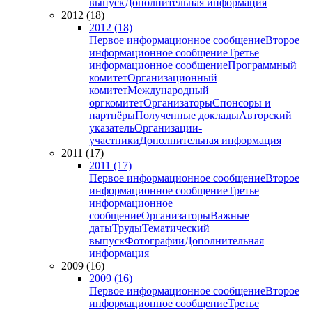
выпуск
Дополнительная информация
2012 (18)
2012 (18)
Первое информационное сообщение
Второе
информационное сообщение
Третье
информационное сообщение
Программный
комитет
Организационный
комитет
Международный
оргкомитет
Организаторы
Спонсоры и
партнёры
Полученные доклады
Авторский
указатель
Организации-
участники
Дополнительная информация
2011 (17)
2011 (17)
Первое информационное сообщение
Второе
информационное сообщение
Третье
информационное
сообщение
Организаторы
Важные
даты
Труды
Тематический
выпуск
Фотографии
Дополнительная
информация
2009 (16)
2009 (16)
Первое информационное сообщение
Второе
информационное сообщение
Третье