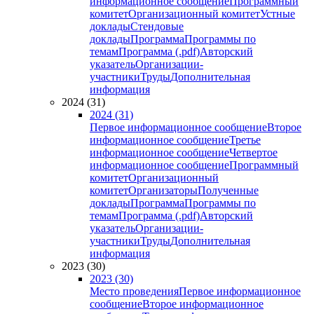
информационное сообщение
Программный
комитет
Организационный комитет
Устные
доклады
Стендовые
доклады
Программа
Программы по
темам
Программа (.pdf)
Авторский
указатель
Организации-
участники
Труды
Дополнительная
информация
2024 (31)
2024 (31)
Первое информационное сообщение
Второе
информационное сообщение
Третье
информационное сообщение
Четвертое
информационное сообщение
Программный
комитет
Организационный
комитет
Организаторы
Полученные
доклады
Программа
Программы по
темам
Программа (.pdf)
Авторский
указатель
Организации-
участники
Труды
Дополнительная
информация
2023 (30)
2023 (30)
Место проведения
Первое информационное
сообщение
Второе информационное