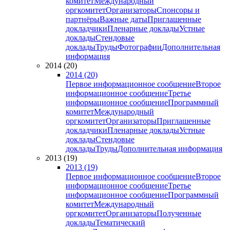
комитет
Международный
оргкомитет
Организаторы
Спонсоры и
партнёры
Важные даты
Приглашенные
докладчики
Пленарные доклады
Устные
доклады
Стендовые
доклады
Труды
Фотографии
Дополнительная
информация
2014 (20)
2014 (20)
Первое информационное сообщение
Второе
информационное сообщение
Третье
информационное сообщение
Программный
комитет
Международный
оргкомитет
Организаторы
Приглашенные
докладчики
Пленарные доклады
Устные
доклады
Стендовые
доклады
Труды
Дополнительная информация
2013 (19)
2013 (19)
Первое информационное сообщение
Второе
информационное сообщение
Третье
информационное сообщение
Программный
комитет
Международный
оргкомитет
Организаторы
Полученные
доклады
Тематический