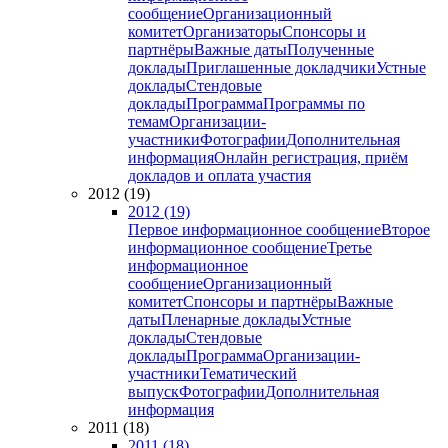
сообщение
Организационный
комитет
Организаторы
Спонсоры и
партнёры
Важные даты
Полученные
доклады
Приглашенные докладчики
Устные
доклады
Стендовые
доклады
Программа
Программы по
темам
Организации-
участники
Фотографии
Дополнительная
информация
Онлайн регистрация, приём
докладов и оплата участия
2012 (19)
2012 (19)
Первое информационное сообщение
Второе
информационное сообщение
Третье
информационное
сообщение
Организационный
комитет
Спонсоры и партнёры
Важные
даты
Пленарные доклады
Устные
доклады
Стендовые
доклады
Программа
Организации-
участники
Тематический
выпуск
Фотографии
Дополнительная
информация
2011 (18)
2011 (18)