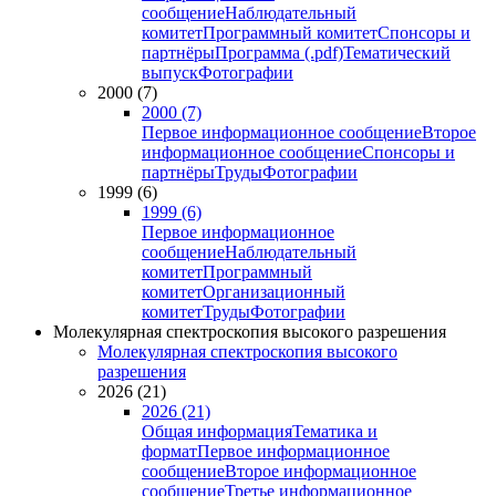
сообщение
Наблюдательный
комитет
Программный комитет
Спонсоры и
партнёры
Программа (.pdf)
Тематический
выпуск
Фотографии
2000 (7)
2000 (7)
Первое информационное сообщение
Второе
информационное сообщение
Спонсоры и
партнёры
Труды
Фотографии
1999 (6)
1999 (6)
Первое информационное
сообщение
Наблюдательный
комитет
Программный
комитет
Организационный
комитет
Труды
Фотографии
Молекулярная спектроскопия высокого разрешения
Молекулярная спектроскопия высокого
разрешения
2026 (21)
2026 (21)
Общая информация
Тематика и
формат
Первое информационное
сообщение
Второе информационное
сообщение
Третье информационное