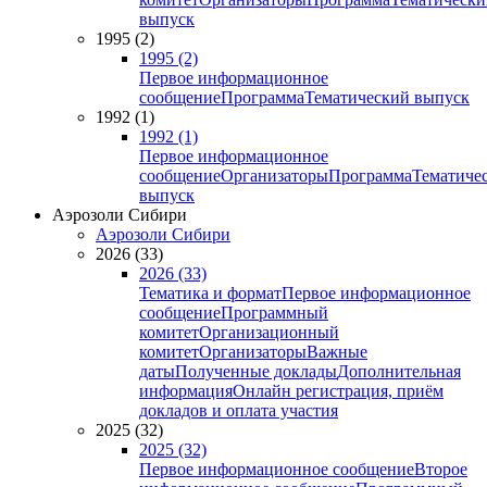
выпуск
1995 (2)
1995 (2)
Первое информационное
сообщение
Программа
Тематический выпуск
1992 (1)
1992 (1)
Первое информационное
сообщение
Организаторы
Программа
Тематиче
выпуск
Аэрозоли Сибири
Аэрозоли Сибири
2026 (33)
2026 (33)
Тематика и формат
Первое информационное
сообщение
Программный
комитет
Организационный
комитет
Организаторы
Важные
даты
Полученные доклады
Дополнительная
информация
Онлайн регистрация, приём
докладов и оплата участия
2025 (32)
2025 (32)
Первое информационное сообщение
Второе