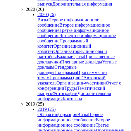
выпуск
Дополнительная информация
2020 (26)
2020 (26)
Визы
Первое информационное
сообщение
Второе информационное
сообщение
Третье информационное
сообщение
Четвертое информационное
сообщение
Программный
комитет
Организационный
комитет
Организаторы
Спонсоры и
партнёры
Важные даты
Приглашенные
докладчики
Пленарные доклады
Устные
доклады
Стендовые
доклады
Программа
Программы по
темам
Программа (.pdf)
Авторский
указатель
Организации-участники
Отчет о
конференции
Труды
Тематический
выпуск
Фотографии
Дополнительная
информация
Контакты
2019 (25)
2019 (25)
Общая информация
Визы
Первое
информационное сообщение
Второе
информационное сообщение
Третье
информационное сообщение
Программный