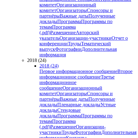
комитет
Организационный
комитет
Организаторы
Спонсоры и
партнёры
Важные даты
Полученные
доклады
Программа
Программы по
темам
Программа
(.pdf)
Размещение
Авторский
указатель
Организации-участники
Отчет о
конференции
Труды
Тематический
выпуск
Фотографии
Дополнительная
информация
2018 (24)
2018 (24)
Первое информационное сообщение
Второе
информационное сообщение
Третье
информационное
сообщение
Организационный
комитет
Организаторы
Спонсоры и
партнёры
Важные даты
Полученные
доклады
Пленарные доклады
Устные
доклады
Стендовые
доклады
Программа
Программы по
темам
Программа
(.pdf)
Размещение
Организации-
участники
Труды
Фотографии
Дополнительная
информация
Контакты