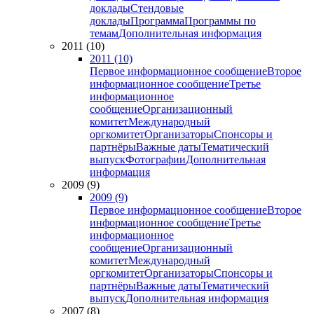
доклады
Стендовые
доклады
Программа
Программы по
темам
Дополнительная информация
2011 (10)
2011 (10)
Первое информационное сообщение
Второе
информационное сообщение
Третье
информационное
сообщение
Организационный
комитет
Международный
оргкомитет
Организаторы
Спонсоры и
партнёры
Важные даты
Тематический
выпуск
Фотографии
Дополнительная
информация
2009 (9)
2009 (9)
Первое информационное сообщение
Второе
информационное сообщение
Третье
информационное
сообщение
Организационный
комитет
Международный
оргкомитет
Организаторы
Спонсоры и
партнёры
Важные даты
Тематический
выпуск
Дополнительная информация
2007 (8)