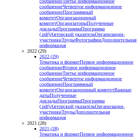
сообщение
Третье информационное
сообщение
Четвертое информационное
сообщение
Программный
комитет
Организационный
комитет
Организаторы
Полученные
доклады
Программа
Программа
(.pdf)
Авторский указатель
Организации-
участники
Труды
Фотографии
Дополнительная
информация
2022 (29)
2022 (29)
Тематика и формат
Первое информационное
сообщение
Второе информационное
сообщение
Третье информационное
сообщение
Четвертое информационное
сообщение
Программный
комитет
Организационный комитет
Важные
даты
Полученные
доклады
Программа
Программа
(.pdf)
Авторский указатель
Организации-
участники
Труды
Дополнительная
информация
2021 (28)
2021 (28)
Тематика и формат
Первое информационное