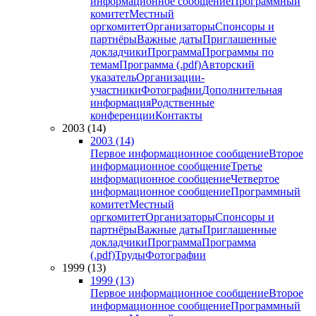
информационное сообщение
Программный
комитет
Местный
оргкомитет
Организаторы
Спонсоры и
партнёры
Важные даты
Приглашенные
докладчики
Программа
Программы по
темам
Программа (.pdf)
Авторский
указатель
Организации-
участники
Фотографии
Дополнительная
информация
Родственные
конференции
Контакты
2003 (14)
2003 (14)
Первое информационное сообщение
Второе
информационное сообщение
Третье
информационное сообщение
Четвертое
информационное сообщение
Программный
комитет
Местный
оргкомитет
Организаторы
Спонсоры и
партнёры
Важные даты
Приглашенные
докладчики
Программа
Программа
(.pdf)
Труды
Фотографии
1999 (13)
1999 (13)
Первое информационное сообщение
Второе
информационное сообщение
Программный