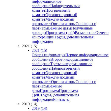
информационное
сообщение
Наблюдательный
комитет
Программный
комитет
Организационный
комитет
Международный
оргкомитет
Организаторы
Спонсоры и
партнёры
Важные даты
Полученные
доклады
Программа (.pdf)
Размещение
Отчет о
конференции
Труды
Дополнительная
информация
2021 (15)
2021 (15)
Общая информация
Первое информационное
сообщение
Второе информационное
сообщение
Третье информационное
сообщение
Наблюдательный
комитет
Организационный
комитет
Международный
оргкомитет
Организаторы
Спонсоры и
партнёры
Важные
даты
Программа
Программа
(.pdf)
Труды
Дополнительная
информация
Контакты
2019 (14)
2019 (14)