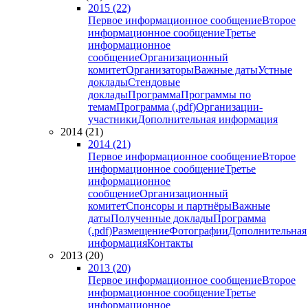
2015 (22)
Первое информационное сообщение
Второе
информационное сообщение
Третье
информационное
сообщение
Организационный
комитет
Организаторы
Важные даты
Устные
доклады
Стендовые
доклады
Программа
Программы по
темам
Программа (.pdf)
Организации-
участники
Дополнительная информация
2014 (21)
2014 (21)
Первое информационное сообщение
Второе
информационное сообщение
Третье
информационное
сообщение
Организационный
комитет
Спонсоры и партнёры
Важные
даты
Полученные доклады
Программа
(.pdf)
Размещение
Фотографии
Дополнительная
информация
Контакты
2013 (20)
2013 (20)
Первое информационное сообщение
Второе
информационное сообщение
Третье
информационное