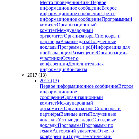
Место проведения
Визы
Первое
информационное сообщение
Второе
информационное сообщение
Третье
информационное сообщение
Программный
комитет
Организационный
комитет
Международный
оргкомитет
Организаторы
Спонсоры и
партнёры
Важные даты
Полученные
доклады
Программа (.pdf)
Информация для
прибывающих
Размещение
Организации-
участники
Отчет о
конференции
Дополнительная
информация
Контакты
2017 (13)
2017 (13)
Первое информационное сообщение
Второе
информационное
сообщение
Организационный
комитет
Международный
оргкомитет
Организаторы
Спонсоры и
партнёры
Важные даты
Полученные
доклады
Устные доклады
Стендовые
доклады
Программа
Программы по
темам
Авторский указатель
Отчет о
конференции
Труды
Тематический