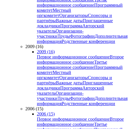
информационное сообщение
Программный
комитет
Местный
оргкомитет
Организаторы
Спонсоры и
партнёры
Важные даты
Приглашенные
докладчики
Программа
Авторский
указатель
Организации-
участники
Труды
Фотографии
Дополнительная
информация
Родственные конференции
2009 (16)
2009 (16)
Первое информационное сообщение
Второе
информационное сообщение
Третье
информационное сообщение
Программный
комитет
Местный
оргкомитет
Организаторы
Спонсоры и
партнёры
Важные даты
Приглашенные
докладчики
Программа
Авторский
указатель
Организации-
участники
Труды
Фотографии
Дополнительная
информация
Родственные конференции
2006 (15)
2006 (15)
Первое информационное сообщение
Второе
информационное сообщение
Третье