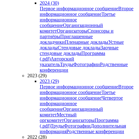
2024 (30)
Первое информационное сообщение
Второе
информационное сообщение
Третье
информационное
сообщение
Организационный
комитет
Организаторы
Спонсоры и
партнёры
Приглашенные
докладчики
Пленарные доклады
Устные
доклады
Стендовые доклады
Заочные
стендовые доклады
Программа
(.pdf)
Авторский
указатель
Труды
Фотографии
Родственные
конференции
2023 (29)
2023 (29)
Первое информационное сообщение
Второе
информационное сообщение
Третье
информационное сообщение
Четвертое
информационное
сообщение
Организационный
комитет
Местный
оргкомитет
Организаторы
Программа
(.pdf)
Труды
Фотографии
Дополнительная
информация
Родственные конференции
2022 (28)