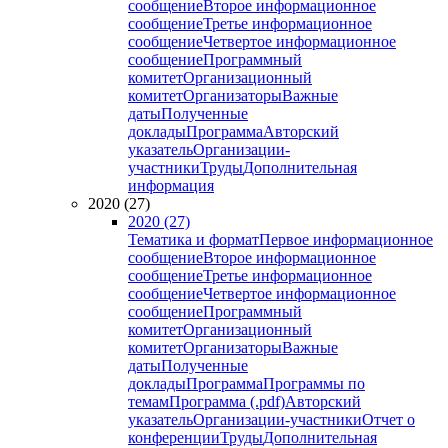
сообщение
Второе информационное
сообщение
Третье информационное
сообщение
Четвертое информационное
сообщение
Программный
комитет
Организационный
комитет
Организаторы
Важные
даты
Полученные
доклады
Программа
Авторский
указатель
Организации-
участники
Труды
Дополнительная
информация
2020 (27)
2020 (27)
Тематика и формат
Первое информационное
сообщение
Второе информационное
сообщение
Третье информационное
сообщение
Четвертое информационное
сообщение
Программный
комитет
Организационный
комитет
Организаторы
Важные
даты
Полученные
доклады
Программа
Программы по
темам
Программа (.pdf)
Авторский
указатель
Организации-участники
Отчет о
конференции
Труды
Дополнительная