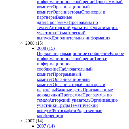
информационное сообщение
Программный
комитет
Организационный
комитет
Организаторы
Спонсоры и
партнёры
Важные
даты
Программа
Программы по
темам
Авторский указатель
Организации-
участники
Тематический
выпуск
Дополнительная информация
2008 (15)
2008 (15)
Первое информационное сообщение
Второе
информационное сообщение
Третье
информационное
сообщение
Наблюдательный
комитет
Программный
комитет
Организационный
комитет
Организаторы
Спонсоры и
партнёры
Важные даты
Приглашенные
докладчики
Программа
Программы по
темам
Авторский указатель
Организации-
участники
Труды
Тематический
выпуск
Фотографии
Родственные
конференции
2007 (14)
2007 (14)