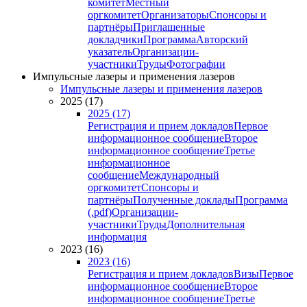
комитет
Местный
оргкомитет
Организаторы
Спонсоры и
партнёры
Приглашенные
докладчики
Программа
Авторский
указатель
Организации-
участники
Труды
Фотографии
Импульсные лазеры и применения лазеров
Импульсные лазеры и применения лазеров
2025 (17)
2025 (17)
Регистрация и прием докладов
Первое
информационное сообщение
Второе
информационное сообщение
Третье
информационное
сообщение
Международный
оргкомитет
Спонсоры и
партнёры
Полученные доклады
Программа
(.pdf)
Организации-
участники
Труды
Дополнительная
информация
2023 (16)
2023 (16)
Регистрация и прием докладов
Визы
Первое
информационное сообщение
Второе
информационное сообщение
Третье