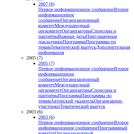
2007 (8)
Первое информационное сообщение
Второе
информационное
сообщение
Организационный
комитет
Международный
оргкомитет
Организаторы
Спонсоры и
партнёры
Важные даты
Приглашенные
докладчики
Программа
Программы по
темам
Тематический выпуск
Дополнительная
информация
2005 (7)
2005 (7)
Первое информационное сообщение
Второе
информационное
сообщение
Организационный
комитет
Международный
оргкомитет
Организаторы
Спонсоры и
партнёры
Программа
Программы по
темам
Авторский указатель
Организации-
участники
Тематический выпуск
2003 (6)
2003 (6)
Первое информационное сообщение
Второе
информационное сообщение
Программный
комитет
Организационный