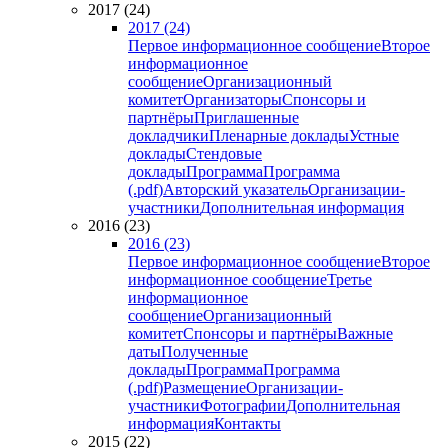
2017 (24)
2017 (24)
Первое информационное сообщение
Второе
информационное
сообщение
Организационный
комитет
Организаторы
Спонсоры и
партнёры
Приглашенные
докладчики
Пленарные доклады
Устные
доклады
Стендовые
доклады
Программа
Программа
(.pdf)
Авторский указатель
Организации-
участники
Дополнительная информация
2016 (23)
2016 (23)
Первое информационное сообщение
Второе
информационное сообщение
Третье
информационное
сообщение
Организационный
комитет
Спонсоры и партнёры
Важные
даты
Полученные
доклады
Программа
Программа
(.pdf)
Размещение
Организации-
участники
Фотографии
Дополнительная
информация
Контакты
2015 (22)