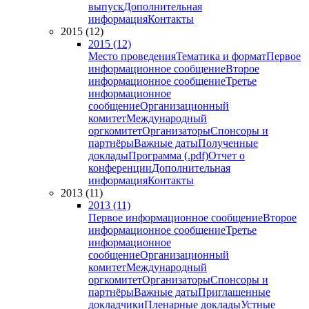
выпуск
Дополнительная
информация
Контакты
2015 (12)
2015 (12)
Место проведения
Тематика и формат
Первое
информационное сообщение
Второе
информационное сообщение
Третье
информационное
сообщение
Организационный
комитет
Международный
оргкомитет
Организаторы
Спонсоры и
партнёры
Важные даты
Полученные
доклады
Программа (.pdf)
Отчет о
конференции
Дополнительная
информация
Контакты
2013 (11)
2013 (11)
Первое информационное сообщение
Второе
информационное сообщение
Третье
информационное
сообщение
Организационный
комитет
Международный
оргкомитет
Организаторы
Спонсоры и
партнёры
Важные даты
Приглашенные
докладчики
Пленарные доклады
Устные