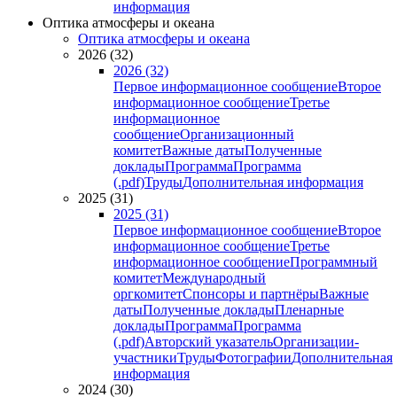
информация
Оптика атмосферы и океана
Оптика атмосферы и океана
2026 (32)
2026 (32)
Первое информационное сообщение
Второе
информационное сообщение
Третье
информационное
сообщение
Организационный
комитет
Важные даты
Полученные
доклады
Программа
Программа
(.pdf)
Труды
Дополнительная информация
2025 (31)
2025 (31)
Первое информационное сообщение
Второе
информационное сообщение
Третье
информационное сообщение
Программный
комитет
Международный
оргкомитет
Спонсоры и партнёры
Важные
даты
Полученные доклады
Пленарные
доклады
Программа
Программа
(.pdf)
Авторский указатель
Организации-
участники
Труды
Фотографии
Дополнительная
информация
2024 (30)