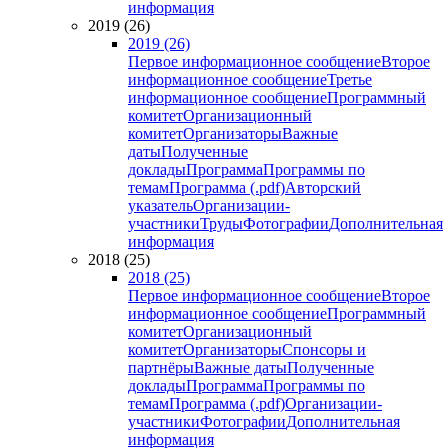
информация
2019 (26)
2019 (26)
Первое информационное сообщение
Второе
информационное сообщение
Третье
информационное сообщение
Программный
комитет
Организационный
комитет
Организаторы
Важные
даты
Полученные
доклады
Программа
Программы по
темам
Программа (.pdf)
Авторский
указатель
Организации-
участники
Труды
Фотографии
Дополнительная
информация
2018 (25)
2018 (25)
Первое информационное сообщение
Второе
информационное сообщение
Программный
комитет
Организационный
комитет
Организаторы
Спонсоры и
партнёры
Важные даты
Полученные
доклады
Программа
Программы по
темам
Программа (.pdf)
Организации-
участники
Фотографии
Дополнительная
информация