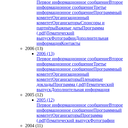
Первое информационное сообщение
Второе
информационное сообщение
Третье
информационное сообщение
Программный
комитет
Организационный
комитет
Организаторы
Спонсоры и
партнёры
Важные даты
Программа
(.pdf)
Тематический
выпуск
Фотографии
Дополнительная
информация
Контакты
2006 (13)
2006 (13)
Первое информационное сообщение
Второе
информационное сообщение
Третье
информационное сообщение
Программный
комитет
Организационный
комитет
Организаторы
Пленарные
доклады
Программа (.pdf)
Тематический
выпуск
Дополнительная информация
2005 (12)
2005 (12)
Первое информационное сообщение
Второе
информационное сообщение
Программный
комитет
Организаторы
Программа
(.pdf)
Тематический выпуск
Фотографии
2004 (11)