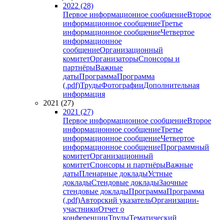
2022 (28)
Первое информационное сообщение
Второе
информационное сообщение
Третье
информационное сообщение
Четвертое
информационное
сообщение
Организационный
комитет
Организаторы
Спонсоры и
партнёры
Важные
даты
Программа
Программа
(.pdf)
Труды
Фотографии
Дополнительная
информация
2021 (27)
2021 (27)
Первое информационное сообщение
Второе
информационное сообщение
Третье
информационное сообщение
Четвертое
информационное сообщение
Программный
комитет
Организационный
комитет
Спонсоры и партнёры
Важные
даты
Пленарные доклады
Устные
доклады
Стендовые доклады
Заочные
стендовые доклады
Программа
Программа
(.pdf)
Авторский указатель
Организации-
участники
Отчет о
конференции
Труды
Тематический