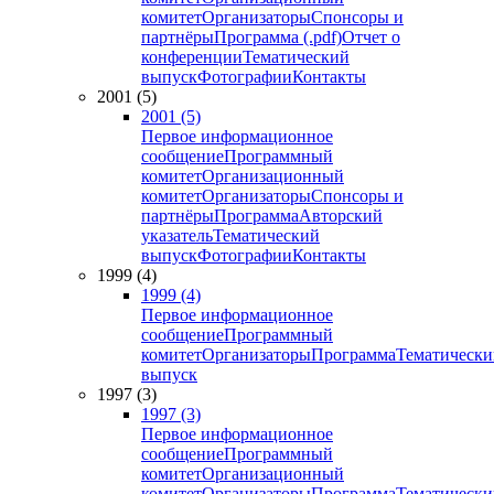
комитет
Организаторы
Спонсоры и
партнёры
Программа (.pdf)
Отчет о
конференции
Тематический
выпуск
Фотографии
Контакты
2001 (5)
2001 (5)
Первое информационное
сообщение
Программный
комитет
Организационный
комитет
Организаторы
Спонсоры и
партнёры
Программа
Авторский
указатель
Тематический
выпуск
Фотографии
Контакты
1999 (4)
1999 (4)
Первое информационное
сообщение
Программный
комитет
Организаторы
Программа
Тематически
выпуск
1997 (3)
1997 (3)
Первое информационное
сообщение
Программный
комитет
Организационный
комитет
Организаторы
Программа
Тематически