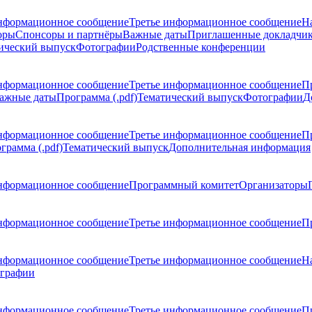
нформационное сообщение
Третье информационное сообщение
Н
оры
Спонсоры и партнёры
Важные даты
Приглашенные докладчи
ический выпуск
Фотографии
Родственные конференции
нформационное сообщение
Третье информационное сообщение
П
ажные даты
Программа (.pdf)
Тематический выпуск
Фотографии
Д
нформационное сообщение
Третье информационное сообщение
П
грамма (.pdf)
Тематический выпуск
Дополнительная информация
нформационное сообщение
Программный комитет
Организаторы
нформационное сообщение
Третье информационное сообщение
Пр
нформационное сообщение
Третье информационное сообщение
Н
графии
нформационное сообщение
Третье информационное сообщение
П