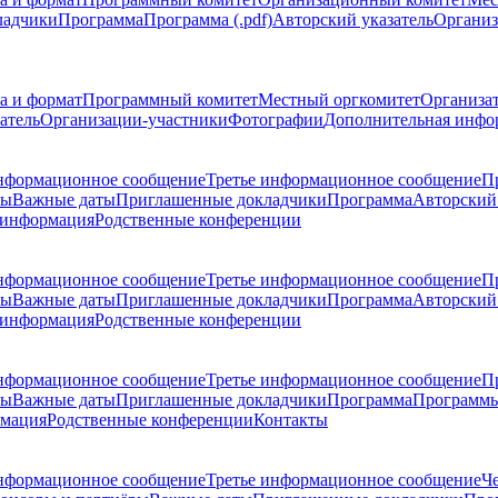
ладчики
Программа
Программа (.pdf)
Авторский указатель
Организ
а и формат
Программный комитет
Местный оргкомитет
Организа
атель
Организации-участники
Фотографии
Дополнительная инфо
нформационное сообщение
Третье информационное сообщение
П
ры
Важные даты
Приглашенные докладчики
Программа
Авторский 
 информация
Родственные конференции
нформационное сообщение
Третье информационное сообщение
П
ры
Важные даты
Приглашенные докладчики
Программа
Авторский 
 информация
Родственные конференции
нформационное сообщение
Третье информационное сообщение
П
ры
Важные даты
Приглашенные докладчики
Программа
Программы
рмация
Родственные конференции
Контакты
нформационное сообщение
Третье информационное сообщение
Ч