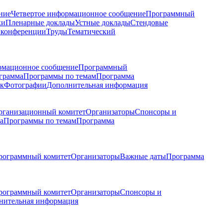
ние
Четвертое информационное сообщение
Программный
ки
Пленарные доклады
Устные доклады
Стендовые
 конференции
Труды
Тематический
рмационное сообщение
Программный
грамма
Программы по темам
Программа
к
Фотографии
Дополнительная информация
рганизационный комитет
Организаторы
Спонсоры и
а
Программы по темам
Программа
рограммный комитет
Организаторы
Важные даты
Программа
рограммный комитет
Организаторы
Спонсоры и
нительная информация