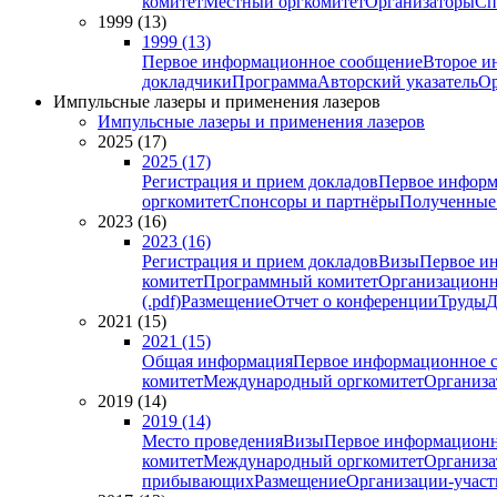
комитет
Местный оргкомитет
Организаторы
Сп
1999 (13)
1999 (13)
Первое информационное сообщение
Второе и
докладчики
Программа
Авторский указатель
Ор
Импульсные лазеры и применения лазеров
Импульсные лазеры и применения лазеров
2025 (17)
2025 (17)
Регистрация и прием докладов
Первое информ
оргкомитет
Спонсоры и партнёры
Полученные
2023 (16)
2023 (16)
Регистрация и прием докладов
Визы
Первое и
комитет
Программный комитет
Организационн
(.pdf)
Размещение
Отчет о конференции
Труды
Д
2021 (15)
2021 (15)
Общая информация
Первое информационное 
комитет
Международный оргкомитет
Организа
2019 (14)
2019 (14)
Место проведения
Визы
Первое информационн
комитет
Международный оргкомитет
Организа
прибывающих
Размещение
Организации-учас