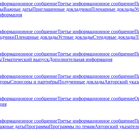
нформационное сообщение
Третье информационное сообщение
П
ры
Важные даты
Приглашенные докладчики
Пленарные доклады
У
нформация
нформационное сообщение
Третье информационное сообщение
П
адчики
Пленарные доклады
Устные доклады
Стендовые доклады
Т
нформационное сообщение
Третье информационное сообщение
П
ы
Тематический выпуск
Дополнительная информация
нформационное сообщение
Третье информационное сообщение
П
торы
Спонсоры и партнёры
Полученные доклады
Авторский указ
нформационное сообщение
Третье информационное сообщение
О
ция
нформационное сообщение
Третье информационное сообщение
П
ажные даты
Программа
Программы по темам
Авторский указател