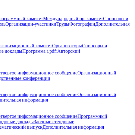
рограммный комитет
Международный оргкомитет
Спонсоры и
ель
Организации-участники
Труды
Фотографии
Дополнительная
рганизационный комитет
Организаторы
Спонсоры и
ые доклады
Программа (.pdf)
Авторский
етвертое информационное сообщение
Организационный
дственные конференции
етвертое информационное сообщение
Организационный
нительная информация
етвертое информационное сообщение
Программный
ндовые доклады
Заочные стендовые
ематический выпуск
Дополнительная информация