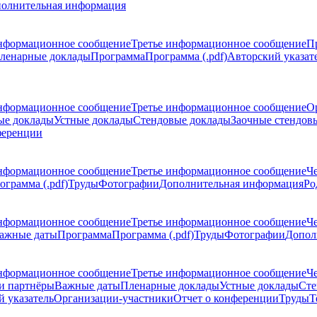
олнительная информация
нформационное сообщение
Третье информационное сообщение
П
ленарные доклады
Программа
Программа (.pdf)
Авторский указат
нформационное сообщение
Третье информационное сообщение
О
ые доклады
Устные доклады
Стендовые доклады
Заочные стендов
ференции
нформационное сообщение
Третье информационное сообщение
Ч
ограмма (.pdf)
Труды
Фотографии
Дополнительная информация
Ро
нформационное сообщение
Третье информационное сообщение
Ч
ажные даты
Программа
Программа (.pdf)
Труды
Фотографии
Допол
нформационное сообщение
Третье информационное сообщение
Ч
и партнёры
Важные даты
Пленарные доклады
Устные доклады
Сте
 указатель
Организации-участники
Отчет о конференции
Труды
Т