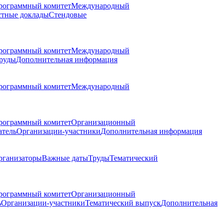
рограммный комитет
Международный
стные доклады
Стендовые
рограммный комитет
Международный
руды
Дополнительная информация
рограммный комитет
Международный
рограммный комитет
Организационный
атель
Организации-участники
Дополнительная информация
рганизаторы
Важные даты
Труды
Тематический
рограммный комитет
Организационный
ь
Организации-участники
Тематический выпуск
Дополнительная