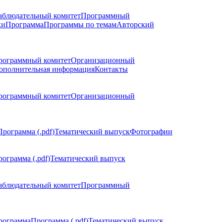
аблюдательный комитет
Программный
ки
Программа
Программы по темам
Авторский
рограммный комитет
Организационный
ополнительная информация
Контакты
рограммный комитет
Организационный
Программа (.pdf)
Тематический выпуск
Фотографии
ограмма (.pdf)
Тематический выпуск
аблюдательный комитет
Программный
рограмма
Программа (.pdf)
Тематический выпуск