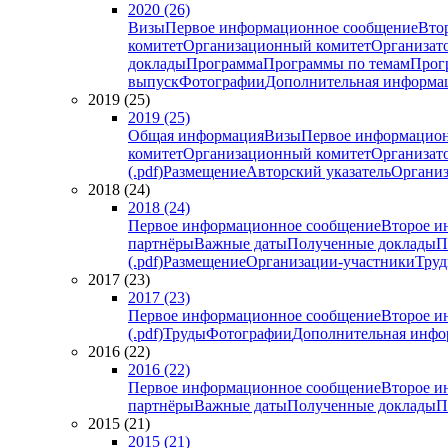
2020 (26)
Визы
Первое информационное сообщение
Вто
комитет
Организационный комитет
Организат
доклады
Программа
Программы по темам
Прогр
выпуск
Фотографии
Дополнительная информа
2019 (25)
2019 (25)
Общая информация
Визы
Первое информацион
комитет
Организационный комитет
Организат
(.pdf)
Размещение
Авторский указатель
Организ
2018 (24)
2018 (24)
Первое информационное сообщение
Второе и
партнёры
Важные даты
Полученные доклады
П
(.pdf)
Размещение
Организации-участники
Тру
2017 (23)
2017 (23)
Первое информационное сообщение
Второе и
(.pdf)
Труды
Фотографии
Дополнительная инфо
2016 (22)
2016 (22)
Первое информационное сообщение
Второе и
партнёры
Важные даты
Полученные доклады
П
2015 (21)
2015 (21)