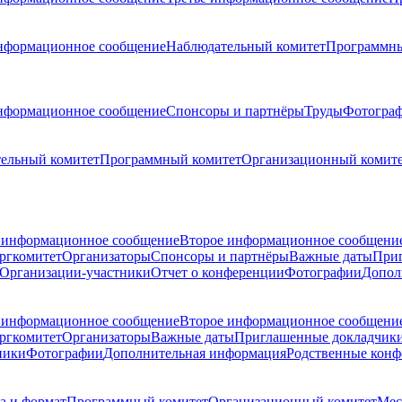
нформационное сообщение
Наблюдательный комитет
Программны
нформационное сообщение
Спонсоры и партнёры
Труды
Фотогра
ельный комитет
Программный комитет
Организационный комит
 информационное сообщение
Второе информационное сообщени
ргкомитет
Организаторы
Спонсоры и партнёры
Важные даты
При
Организации-участники
Отчет о конференции
Фотографии
Допол
 информационное сообщение
Второе информационное сообщени
ргкомитет
Организаторы
Важные даты
Приглашенные докладчик
ники
Фотографии
Дополнительная информация
Родственные кон
а и формат
Программный комитет
Организационный комитет
Мес