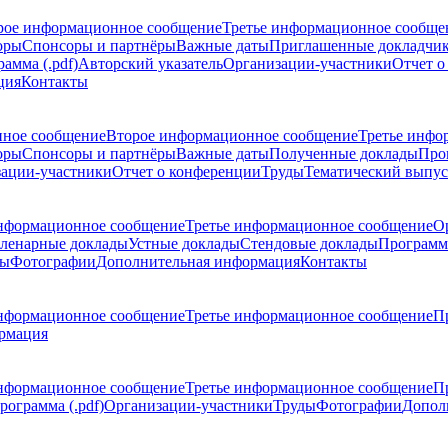
рое информационное сообщение
Третье информационное сообще
оры
Спонсоры и партнёры
Важные даты
Приглашенные докладчи
амма (.pdf)
Авторский указатель
Организации-участники
Отчет о
ция
Контакты
ное сообщение
Второе информационное сообщение
Третье инфо
оры
Спонсоры и партнёры
Важные даты
Полученные доклады
Про
ации-участники
Отчет о конференции
Труды
Тематический выпус
нформационное сообщение
Третье информационное сообщение
О
ленарные доклады
Устные доклады
Стендовые доклады
Программ
ды
Фотографии
Дополнительная информация
Контакты
нформационное сообщение
Третье информационное сообщение
П
рмация
нформационное сообщение
Третье информационное сообщение
П
рограмма (.pdf)
Организации-участники
Труды
Фотографии
Допол