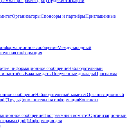
грамма
Программа (.pdf)
Труды
Фотографии
омитет
Организаторы
Спонсоры и партнёры
Приглашенные
 информационное сообщение
Международный
тельная информация
ретье информационное сообщение
Наблюдательный
 и партнёры
Важные даты
Полученные доклады
Программа
ионное сообщение
Наблюдательный комитет
Организационный
pdf)
Труды
Дополнительная информация
Контакты
мационное сообщение
Программный комитет
Организационный
ограмма (.pdf)
Информация для
ы