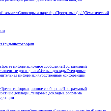
й комитет
Спонсоры и партнёры
Программа (.pdf)
Тематический
фии
ет
Труды
Фотографии
е
Третье информационное сообщение
Программный
глашенные докладчики
Устные доклады
Стендовые
нительная информация
Родственные конференции
е
Третье информационное сообщение
Программный
и
Устные доклады
Стендовые доклады
Программа
ференции
тный оргкомитет
Организаторы
Спонсоры и партнёры
Важные