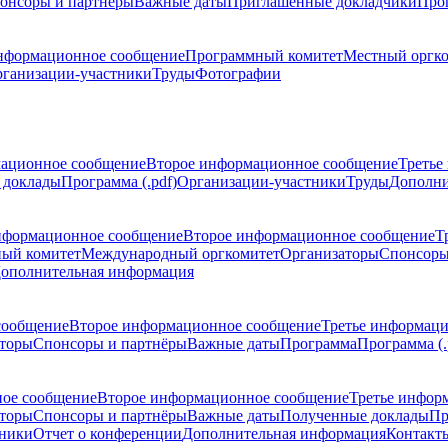
онсоры и партнёры
Важные даты
Приглашенные докладчики
Про
нформационное сообщение
Программный комитет
Местный оргк
ганизации-участники
Труды
Фотографии
ационное сообщение
Второе информационное сообщение
Третье
 доклады
Программа (.pdf)
Организации-участники
Труды
Дополни
нформационное сообщение
Второе информационное сообщение
Т
ый комитет
Международный оргкомитет
Организаторы
Спонсоры
ополнительная информация
сообщение
Второе информационное сообщение
Третье информац
торы
Спонсоры и партнёры
Важные даты
Программа
Программа (.
ое сообщение
Второе информационное сообщение
Третье инфор
торы
Спонсоры и партнёры
Важные даты
Полученные доклады
Пр
тники
Отчет о конференции
Дополнительная информация
Контакт