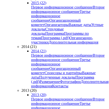
2015 (22)
Первое информационное сообщение
Второе
информационное сообщение
Третье
информационное
сообщение
Организационный
комитет
Организаторы
Важные даты
Устные
доклады
Стендовые
доклады
Программа
Программы по
темам
Программа (.pdf)
Организации-
участники
Дополнительная информация
2014 (21)
2014 (21)
Первое информационное сообщение
Второе
информационное сообщение
Третье
информационное
сообщение
Организационный
комитет
Спонсоры и партнёры
Важные
даты
Полученные доклады
Программа
(.pdf)
Размещение
Фотографии
Дополнительная
информация
Контакты
2013 (20)
2013 (20)
Первое информационное сообщение
Второе
информационное сообщение
Третье
информационное