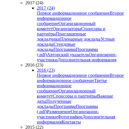
2017 (24)
2017 (24)
Первое информационное сообщение
Второе
информационное
сообщение
Организационный
комитет
Организаторы
Спонсоры и
партнёры
Приглашенные
докладчики
Пленарные доклады
Устные
доклады
Стендовые
доклады
Программа
Программа
(.pdf)
Авторский указатель
Организации-
участники
Дополнительная информация
2016 (23)
2016 (23)
Первое информационное сообщение
Второе
информационное сообщение
Третье
информационное
сообщение
Организационный
комитет
Спонсоры и партнёры
Важные
даты
Полученные
доклады
Программа
Программа
(.pdf)
Размещение
Организации-
участники
Фотографии
Дополнительная
информация
Контакты
2015 (22)