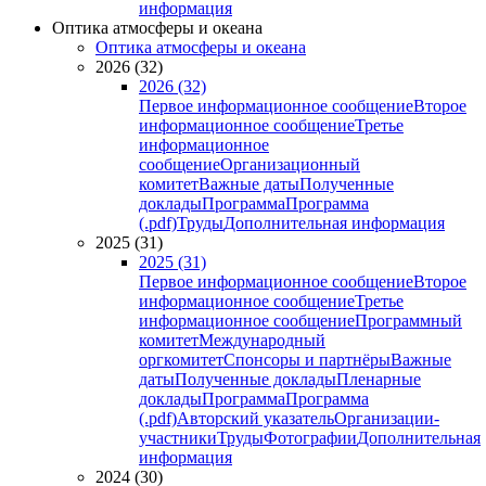
информация
Оптика атмосферы и океана
Оптика атмосферы и океана
2026 (32)
2026 (32)
Первое информационное сообщение
Второе
информационное сообщение
Третье
информационное
сообщение
Организационный
комитет
Важные даты
Полученные
доклады
Программа
Программа
(.pdf)
Труды
Дополнительная информация
2025 (31)
2025 (31)
Первое информационное сообщение
Второе
информационное сообщение
Третье
информационное сообщение
Программный
комитет
Международный
оргкомитет
Спонсоры и партнёры
Важные
даты
Полученные доклады
Пленарные
доклады
Программа
Программа
(.pdf)
Авторский указатель
Организации-
участники
Труды
Фотографии
Дополнительная
информация
2024 (30)