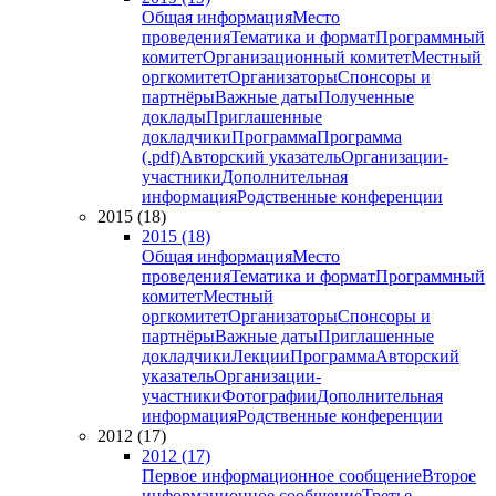
Общая информация
Место
проведения
Тематика и формат
Программный
комитет
Организационный комитет
Местный
оргкомитет
Организаторы
Спонсоры и
партнёры
Важные даты
Полученные
доклады
Приглашенные
докладчики
Программа
Программа
(.pdf)
Авторский указатель
Организации-
участники
Дополнительная
информация
Родственные конференции
2015 (18)
2015 (18)
Общая информация
Место
проведения
Тематика и формат
Программный
комитет
Местный
оргкомитет
Организаторы
Спонсоры и
партнёры
Важные даты
Приглашенные
докладчики
Лекции
Программа
Авторский
указатель
Организации-
участники
Фотографии
Дополнительная
информация
Родственные конференции
2012 (17)
2012 (17)
Первое информационное сообщение
Второе
информационное сообщение
Третье