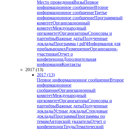
Место проведения
Визы
Первое
информационное сообщение
Второе
информационное сообщение
Третье
информационное сообщение
Программный
комитет
Организационный
комитет
Международный
оргкомитет
Организаторы
Спонсоры и
партнёры
Важные даты
Полученные
доклады
Программа (.pdf)
Информация для
прибывающих
Размещение
Организации-
участники
Отчет о
конференции
Дополнительная
информация
Контакты
2017 (13)
2017 (13)
Первое информационное сообщение
Второе
информационное
сообщение
Организационный
комитет
Международный
оргкомитет
Организаторы
Спонсоры и
партнёры
Важные даты
Полученные
доклады
Устные доклады
Стендовые
доклады
Программа
Программы по
темам
Авторский указатель
Отчет о
конференции
Труды
Тематический