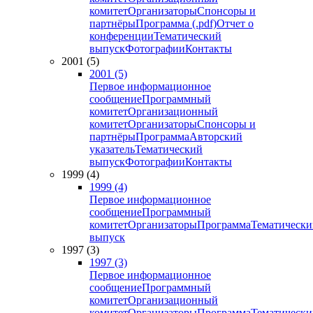
комитет
Организаторы
Спонсоры и
партнёры
Программа (.pdf)
Отчет о
конференции
Тематический
выпуск
Фотографии
Контакты
2001 (5)
2001 (5)
Первое информационное
сообщение
Программный
комитет
Организационный
комитет
Организаторы
Спонсоры и
партнёры
Программа
Авторский
указатель
Тематический
выпуск
Фотографии
Контакты
1999 (4)
1999 (4)
Первое информационное
сообщение
Программный
комитет
Организаторы
Программа
Тематически
выпуск
1997 (3)
1997 (3)
Первое информационное
сообщение
Программный
комитет
Организационный
комитет
Организаторы
Программа
Тематически