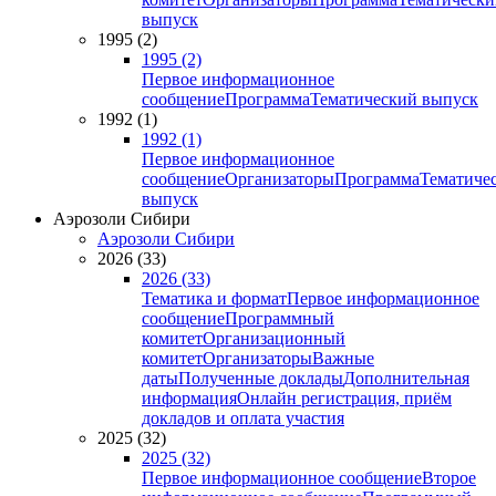
выпуск
1995 (2)
1995 (2)
Первое информационное
сообщение
Программа
Тематический выпуск
1992 (1)
1992 (1)
Первое информационное
сообщение
Организаторы
Программа
Тематиче
выпуск
Аэрозоли Сибири
Аэрозоли Сибири
2026 (33)
2026 (33)
Тематика и формат
Первое информационное
сообщение
Программный
комитет
Организационный
комитет
Организаторы
Важные
даты
Полученные доклады
Дополнительная
информация
Онлайн регистрация, приём
докладов и оплата участия
2025 (32)
2025 (32)
Первое информационное сообщение
Второе