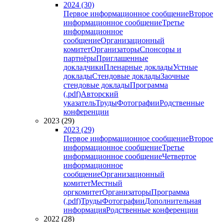
2024 (30)
Первое информационное сообщение
Второе
информационное сообщение
Третье
информационное
сообщение
Организационный
комитет
Организаторы
Спонсоры и
партнёры
Приглашенные
докладчики
Пленарные доклады
Устные
доклады
Стендовые доклады
Заочные
стендовые доклады
Программа
(.pdf)
Авторский
указатель
Труды
Фотографии
Родственные
конференции
2023 (29)
2023 (29)
Первое информационное сообщение
Второе
информационное сообщение
Третье
информационное сообщение
Четвертое
информационное
сообщение
Организационный
комитет
Местный
оргкомитет
Организаторы
Программа
(.pdf)
Труды
Фотографии
Дополнительная
информация
Родственные конференции
2022 (28)