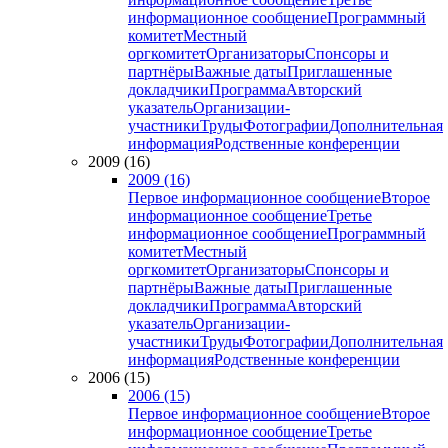
информационное сообщение
Программный
комитет
Местный
оргкомитет
Организаторы
Спонсоры и
партнёры
Важные даты
Приглашенные
докладчики
Программа
Авторский
указатель
Организации-
участники
Труды
Фотографии
Дополнительная
информация
Родственные конференции
2009 (16)
2009 (16)
Первое информационное сообщение
Второе
информационное сообщение
Третье
информационное сообщение
Программный
комитет
Местный
оргкомитет
Организаторы
Спонсоры и
партнёры
Важные даты
Приглашенные
докладчики
Программа
Авторский
указатель
Организации-
участники
Труды
Фотографии
Дополнительная
информация
Родственные конференции
2006 (15)
2006 (15)
Первое информационное сообщение
Второе
информационное сообщение
Третье