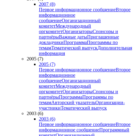
2007 (8)
Первое информационное сообщение
Второе
информационное
сообщение
Организационный
комитет
Международный
оргкомитет
Организаторы
Спонсоры и
партнёры
Важные даты
Приглашенные
докладчики
Программа
Программы по
темам
Тематический выпуск
Дополнительная
информация
2005 (7)
2005 (7)
Первое информационное сообщение
Второе
информационное
сообщение
Организационный
комитет
Международный
оргкомитет
Организаторы
Спонсоры и
партнёры
Программа
Программы по
темам
Авторский указатель
Организации-
участники
Тематический выпуск
2003 (6)
2003 (6)
Первое информационное сообщение
Второе
информационное сообщение
Программный
комитет
Организационный