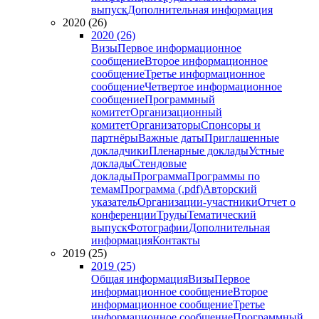
выпуск
Дополнительная информация
2020 (26)
2020 (26)
Визы
Первое информационное
сообщение
Второе информационное
сообщение
Третье информационное
сообщение
Четвертое информационное
сообщение
Программный
комитет
Организационный
комитет
Организаторы
Спонсоры и
партнёры
Важные даты
Приглашенные
докладчики
Пленарные доклады
Устные
доклады
Стендовые
доклады
Программа
Программы по
темам
Программа (.pdf)
Авторский
указатель
Организации-участники
Отчет о
конференции
Труды
Тематический
выпуск
Фотографии
Дополнительная
информация
Контакты
2019 (25)
2019 (25)
Общая информация
Визы
Первое
информационное сообщение
Второе
информационное сообщение
Третье
информационное сообщение
Программный