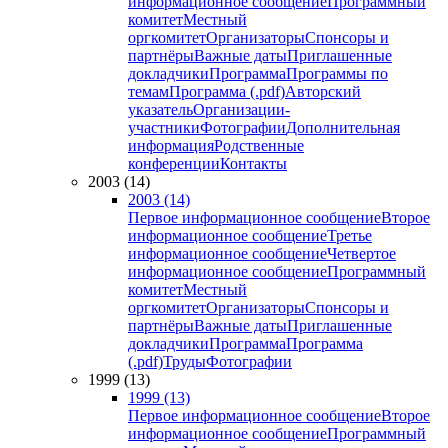
информационное сообщение
Программный
комитет
Местный
оргкомитет
Организаторы
Спонсоры и
партнёры
Важные даты
Приглашенные
докладчики
Программа
Программы по
темам
Программа (.pdf)
Авторский
указатель
Организации-
участники
Фотографии
Дополнительная
информация
Родственные
конференции
Контакты
2003 (14)
2003 (14)
Первое информационное сообщение
Второе
информационное сообщение
Третье
информационное сообщение
Четвертое
информационное сообщение
Программный
комитет
Местный
оргкомитет
Организаторы
Спонсоры и
партнёры
Важные даты
Приглашенные
докладчики
Программа
Программа
(.pdf)
Труды
Фотографии
1999 (13)
1999 (13)
Первое информационное сообщение
Второе
информационное сообщение
Программный