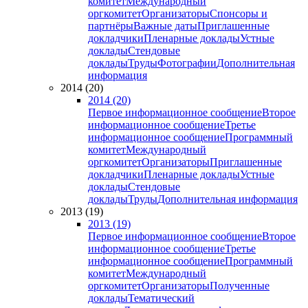
комитет
Международный
оргкомитет
Организаторы
Спонсоры и
партнёры
Важные даты
Приглашенные
докладчики
Пленарные доклады
Устные
доклады
Стендовые
доклады
Труды
Фотографии
Дополнительная
информация
2014 (20)
2014 (20)
Первое информационное сообщение
Второе
информационное сообщение
Третье
информационное сообщение
Программный
комитет
Международный
оргкомитет
Организаторы
Приглашенные
докладчики
Пленарные доклады
Устные
доклады
Стендовые
доклады
Труды
Дополнительная информация
2013 (19)
2013 (19)
Первое информационное сообщение
Второе
информационное сообщение
Третье
информационное сообщение
Программный
комитет
Международный
оргкомитет
Организаторы
Полученные
доклады
Тематический