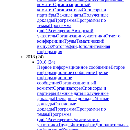
комитет
Организационный
комитет
Организаторы
Спонсоры и
партнёры
Важные даты
Полученные
доклады
Программа
Программы по
темам
Программа
(.pdf)
Размещение
Авторский
указатель
Организации-участники
Отчет о
конференции
Труды
Тематический
выпуск
Фотографии
Дополнительная
информация
2018 (24)
2018 (24)
Первое информационное сообщение
Второе
информационное сообщение
Третье
информационное
сообщение
Организационный
комитет
Организаторы
Спонсоры и
партнёры
Важные даты
Полученные
доклады
Пленарные доклады
Устные
доклады
Стендовые
доклады
Программа
Программы по
темам
Программа
(.pdf)
Размещение
Организации-
участники
Труды
Фотографии
Дополнительная
информация
Контакты