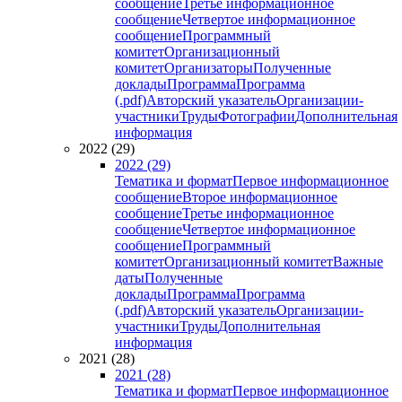
сообщение
Третье информационное
сообщение
Четвертое информационное
сообщение
Программный
комитет
Организационный
комитет
Организаторы
Полученные
доклады
Программа
Программа
(.pdf)
Авторский указатель
Организации-
участники
Труды
Фотографии
Дополнительная
информация
2022 (29)
2022 (29)
Тематика и формат
Первое информационное
сообщение
Второе информационное
сообщение
Третье информационное
сообщение
Четвертое информационное
сообщение
Программный
комитет
Организационный комитет
Важные
даты
Полученные
доклады
Программа
Программа
(.pdf)
Авторский указатель
Организации-
участники
Труды
Дополнительная
информация
2021 (28)
2021 (28)
Тематика и формат
Первое информационное