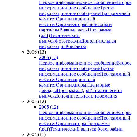
Первое информационное сообщение
Второе
информационное сообщение
Третье
информационное сообщение
Программный
комитет
Организационный
комитет
Организаторы
Спонсоры и
партнёры
Важные даты
Программа
(.pdf)
Тематический
выпуск
Фотографии
Дополнительная
информация
Контакты
2006 (13)
2006 (13)
Первое информационное сообщение
Второе
информационное сообщение
Третье
информационное сообщение
Программный
комитет
Организационный
комитет
Организаторы
Пленарные
доклады
Программа (.pdf)
Тематический
выпуск
Дополнительная информация
2005 (12)
2005 (12)
Первое информационное сообщение
Второе
информационное сообщение
Программный
комитет
Организаторы
Программа
(.pdf)
Тематический выпуск
Фотографии
2004 (11)