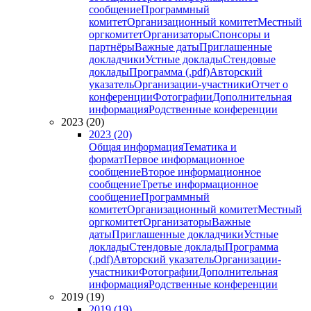
сообщение
Программный
комитет
Организационный комитет
Местный
оргкомитет
Организаторы
Спонсоры и
партнёры
Важные даты
Приглашенные
докладчики
Устные доклады
Стендовые
доклады
Программа (.pdf)
Авторский
указатель
Организации-участники
Отчет о
конференции
Фотографии
Дополнительная
информация
Родственные конференции
2023 (20)
2023 (20)
Общая информация
Тематика и
формат
Первое информационное
сообщение
Второе информационное
сообщение
Третье информационное
сообщение
Программный
комитет
Организационный комитет
Местный
оргкомитет
Организаторы
Важные
даты
Приглашенные докладчики
Устные
доклады
Стендовые доклады
Программа
(.pdf)
Авторский указатель
Организации-
участники
Фотографии
Дополнительная
информация
Родственные конференции
2019 (19)
2019 (19)