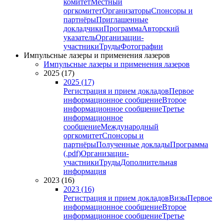
комитет
Местный
оргкомитет
Организаторы
Спонсоры и
партнёры
Приглашенные
докладчики
Программа
Авторский
указатель
Организации-
участники
Труды
Фотографии
Импульсные лазеры и применения лазеров
Импульсные лазеры и применения лазеров
2025 (17)
2025 (17)
Регистрация и прием докладов
Первое
информационное сообщение
Второе
информационное сообщение
Третье
информационное
сообщение
Международный
оргкомитет
Спонсоры и
партнёры
Полученные доклады
Программа
(.pdf)
Организации-
участники
Труды
Дополнительная
информация
2023 (16)
2023 (16)
Регистрация и прием докладов
Визы
Первое
информационное сообщение
Второе
информационное сообщение
Третье