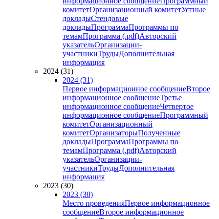
информационное сообщение
Программный
комитет
Организационный комитет
Устные
доклады
Стендовые
доклады
Программа
Программы по
темам
Программа (.pdf)
Авторский
указатель
Организации-
участники
Труды
Дополнительная
информация
2024 (31)
2024 (31)
Первое информационное сообщение
Второе
информационное сообщение
Третье
информационное сообщение
Четвертое
информационное сообщение
Программный
комитет
Организационный
комитет
Организаторы
Полученные
доклады
Программа
Программы по
темам
Программа (.pdf)
Авторский
указатель
Организации-
участники
Труды
Дополнительная
информация
2023 (30)
2023 (30)
Место проведения
Первое информационное
сообщение
Второе информационное