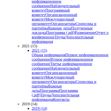
информационное
сообщение
Наблюдательный
комитет
Программный
комитет
Организационный
комитет
Международный
оргкомитет
Организаторы
Спонсоры и
партнёры
Важные даты
Полученные
доклады
Программа (.pdf)
Размещение
Отчет о
конференции
Труды
Дополнительная
информация
2021 (15)
2021 (15)
Общая информация
Первое информационное
сообщение
Второе информационное
сообщение
Третье информационное
сообщение
Наблюдательный
комитет
Организационный
комитет
Международный
оргкомитет
Организаторы
Спонсоры и
партнёры
Важные
даты
Программа
Программа
(.pdf)
Труды
Дополнительная
информация
Контакты
2019 (14)
2019 (14)