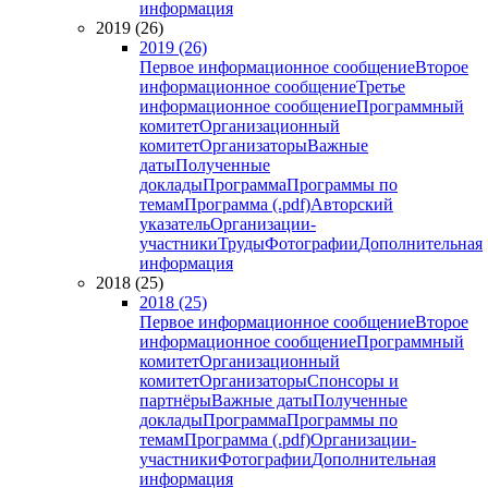
информация
2019 (26)
2019 (26)
Первое информационное сообщение
Второе
информационное сообщение
Третье
информационное сообщение
Программный
комитет
Организационный
комитет
Организаторы
Важные
даты
Полученные
доклады
Программа
Программы по
темам
Программа (.pdf)
Авторский
указатель
Организации-
участники
Труды
Фотографии
Дополнительная
информация
2018 (25)
2018 (25)
Первое информационное сообщение
Второе
информационное сообщение
Программный
комитет
Организационный
комитет
Организаторы
Спонсоры и
партнёры
Важные даты
Полученные
доклады
Программа
Программы по
темам
Программа (.pdf)
Организации-
участники
Фотографии
Дополнительная
информация