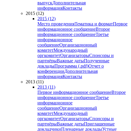
выпуск
Дополнительная
информация
Контакты
2015 (12)
2015 (12)
Место проведения
Тематика и формат
Первое
информационное сообщение
Второе
информационное сообщение
Третье
информационное
сообщение
Организационный
комитет
Международный
оргкомитет
Организаторы
Спонсоры и
партнёры
Важные даты
Полученные
доклады
Программа (.pdf)
Отчет о
конференции
Дополнительная
информация
Контакты
2013 (11)
2013 (11)
Первое информационное сообщение
Второе
информационное сообщение
Третье
информационное
сообщение
Организационный
комитет
Международный
оргкомитет
Организаторы
Спонсоры и
партнёры
Важные даты
Приглашенные
докладчики
Пленарные доклады
Устные