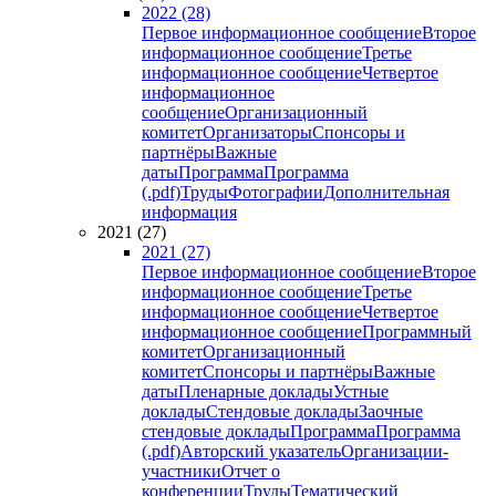
2022 (28)
Первое информационное сообщение
Второе
информационное сообщение
Третье
информационное сообщение
Четвертое
информационное
сообщение
Организационный
комитет
Организаторы
Спонсоры и
партнёры
Важные
даты
Программа
Программа
(.pdf)
Труды
Фотографии
Дополнительная
информация
2021 (27)
2021 (27)
Первое информационное сообщение
Второе
информационное сообщение
Третье
информационное сообщение
Четвертое
информационное сообщение
Программный
комитет
Организационный
комитет
Спонсоры и партнёры
Важные
даты
Пленарные доклады
Устные
доклады
Стендовые доклады
Заочные
стендовые доклады
Программа
Программа
(.pdf)
Авторский указатель
Организации-
участники
Отчет о
конференции
Труды
Тематический