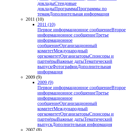
доклады
Стендовые
доклады
Программа
Программы по
темам
Дополнительная информация
2011 (10)
2011 (10)
Первое информационное сообщение
Второе
информационное сообщение
Третье
информационное
сообщение
Организационный
комитет
Международный
оргкомитет
Организаторы
Спонсоры и
партнёры
Важные даты
Тематический
выпуск
Фотографии
Дополнительная
информация
2009 (9)
2009 (9)
Первое информационное сообщение
Второе
информационное сообщение
Третье
информационное
сообщение
Организационный
комитет
Международный
оргкомитет
Организаторы
Спонсоры и
партнёры
Важные даты
Тематический
выпуск
Дополнительная информация
2007 (8)