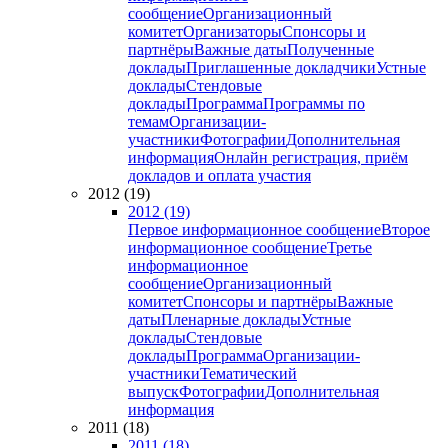
сообщение
Организационный
комитет
Организаторы
Спонсоры и
партнёры
Важные даты
Полученные
доклады
Приглашенные докладчики
Устные
доклады
Стендовые
доклады
Программа
Программы по
темам
Организации-
участники
Фотографии
Дополнительная
информация
Онлайн регистрация, приём
докладов и оплата участия
2012 (19)
2012 (19)
Первое информационное сообщение
Второе
информационное сообщение
Третье
информационное
сообщение
Организационный
комитет
Спонсоры и партнёры
Важные
даты
Пленарные доклады
Устные
доклады
Стендовые
доклады
Программа
Организации-
участники
Тематический
выпуск
Фотографии
Дополнительная
информация
2011 (18)
2011 (18)