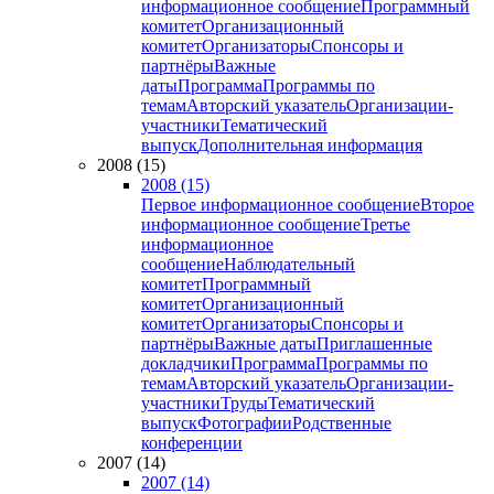
информационное сообщение
Программный
комитет
Организационный
комитет
Организаторы
Спонсоры и
партнёры
Важные
даты
Программа
Программы по
темам
Авторский указатель
Организации-
участники
Тематический
выпуск
Дополнительная информация
2008 (15)
2008 (15)
Первое информационное сообщение
Второе
информационное сообщение
Третье
информационное
сообщение
Наблюдательный
комитет
Программный
комитет
Организационный
комитет
Организаторы
Спонсоры и
партнёры
Важные даты
Приглашенные
докладчики
Программа
Программы по
темам
Авторский указатель
Организации-
участники
Труды
Тематический
выпуск
Фотографии
Родственные
конференции
2007 (14)
2007 (14)