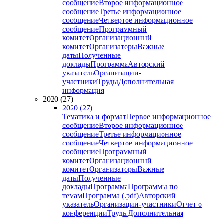
сообщение
Второе информационное
сообщение
Третье информационное
сообщение
Четвертое информационное
сообщение
Программный
комитет
Организационный
комитет
Организаторы
Важные
даты
Полученные
доклады
Программа
Авторский
указатель
Организации-
участники
Труды
Дополнительная
информация
2020 (27)
2020 (27)
Тематика и формат
Первое информационное
сообщение
Второе информационное
сообщение
Третье информационное
сообщение
Четвертое информационное
сообщение
Программный
комитет
Организационный
комитет
Организаторы
Важные
даты
Полученные
доклады
Программа
Программы по
темам
Программа (.pdf)
Авторский
указатель
Организации-участники
Отчет о
конференции
Труды
Дополнительная