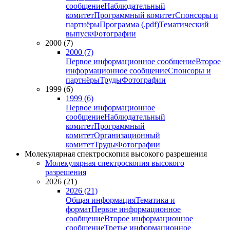
сообщение
Наблюдательный
комитет
Программный комитет
Спонсоры и
партнёры
Программа (.pdf)
Тематический
выпуск
Фотографии
2000 (7)
2000 (7)
Первое информационное сообщение
Второе
информационное сообщение
Спонсоры и
партнёры
Труды
Фотографии
1999 (6)
1999 (6)
Первое информационное
сообщение
Наблюдательный
комитет
Программный
комитет
Организационный
комитет
Труды
Фотографии
Молекулярная спектроскопия высокого разрешения
Молекулярная спектроскопия высокого
разрешения
2026 (21)
2026 (21)
Общая информация
Тематика и
формат
Первое информационное
сообщение
Второе информационное
сообщение
Третье информационное