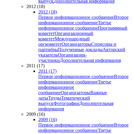
выпуск
Дополнительная информация
2012 (18)
2012 (18)
Первое информационное сообщение
Второе
информационное сообщение
Третье
информационное сообщение
Программный
комитет
Организационный
комитет
Международный
оргкомитет
Организаторы
Спонсоры и
партнёры
Полученные доклады
Авторский
указатель
Организации-
участники
Дополнительная информация
2011 (17)
2011 (17)
Первое информационное сообщение
Второе
информационное сообщение
Третье
информационное
сообщение
Организаторы
Важные
даты
Труды
Тематический
выпуск
Фотографии
Дополнительная
информация
2009 (16)
2009 (16)
Первое информационное сообщение
Второе
информационное сообщение
Третье