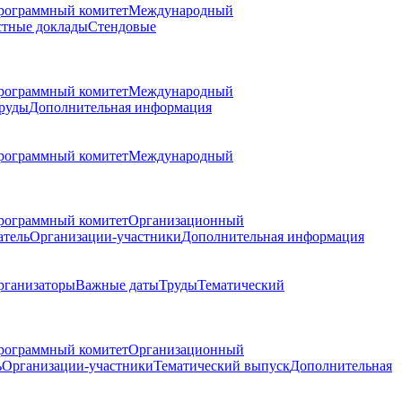
рограммный комитет
Международный
стные доклады
Стендовые
рограммный комитет
Международный
руды
Дополнительная информация
рограммный комитет
Международный
рограммный комитет
Организационный
атель
Организации-участники
Дополнительная информация
рганизаторы
Важные даты
Труды
Тематический
рограммный комитет
Организационный
ь
Организации-участники
Тематический выпуск
Дополнительная