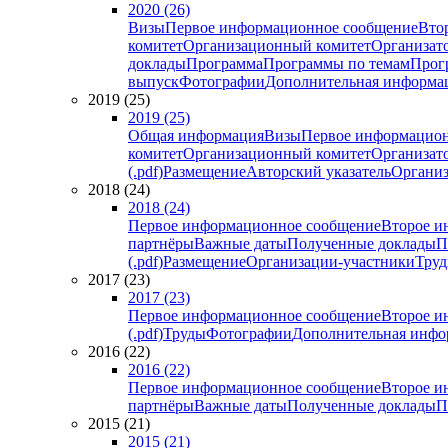
2020 (26)
Визы
Первое информационное сообщение
Вто
комитет
Организационный комитет
Организат
доклады
Программа
Программы по темам
Прогр
выпуск
Фотографии
Дополнительная информа
2019 (25)
2019 (25)
Общая информация
Визы
Первое информацион
комитет
Организационный комитет
Организат
(.pdf)
Размещение
Авторский указатель
Организ
2018 (24)
2018 (24)
Первое информационное сообщение
Второе и
партнёры
Важные даты
Полученные доклады
П
(.pdf)
Размещение
Организации-участники
Тру
2017 (23)
2017 (23)
Первое информационное сообщение
Второе и
(.pdf)
Труды
Фотографии
Дополнительная инфо
2016 (22)
2016 (22)
Первое информационное сообщение
Второе и
партнёры
Важные даты
Полученные доклады
П
2015 (21)
2015 (21)