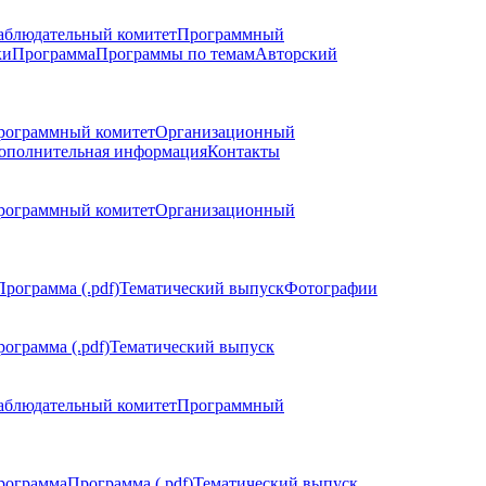
аблюдательный комитет
Программный
ки
Программа
Программы по темам
Авторский
рограммный комитет
Организационный
ополнительная информация
Контакты
рограммный комитет
Организационный
Программа (.pdf)
Тематический выпуск
Фотографии
ограмма (.pdf)
Тематический выпуск
аблюдательный комитет
Программный
рограмма
Программа (.pdf)
Тематический выпуск