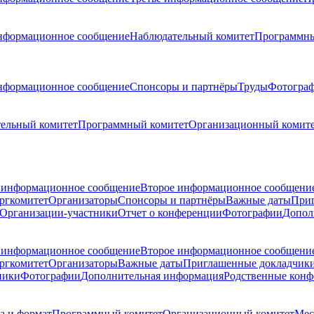
нформационное сообщение
Наблюдательный комитет
Программны
нформационное сообщение
Спонсоры и партнёры
Труды
Фотогра
ельный комитет
Программный комитет
Организационный комит
 информационное сообщение
Второе информационное сообщени
ргкомитет
Организаторы
Спонсоры и партнёры
Важные даты
При
Организации-участники
Отчет о конференции
Фотографии
Допол
 информационное сообщение
Второе информационное сообщени
ргкомитет
Организаторы
Важные даты
Приглашенные докладчик
ники
Фотографии
Дополнительная информация
Родственные кон
а и формат
Программный комитет
Организационный комитет
Мес