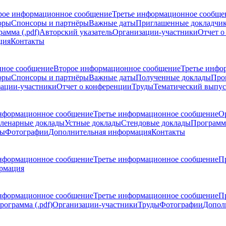
рое информационное сообщение
Третье информационное сообще
оры
Спонсоры и партнёры
Важные даты
Приглашенные докладчи
амма (.pdf)
Авторский указатель
Организации-участники
Отчет о
ция
Контакты
ное сообщение
Второе информационное сообщение
Третье инфо
оры
Спонсоры и партнёры
Важные даты
Полученные доклады
Про
ации-участники
Отчет о конференции
Труды
Тематический выпус
нформационное сообщение
Третье информационное сообщение
О
ленарные доклады
Устные доклады
Стендовые доклады
Программ
ды
Фотографии
Дополнительная информация
Контакты
нформационное сообщение
Третье информационное сообщение
П
рмация
нформационное сообщение
Третье информационное сообщение
П
рограмма (.pdf)
Организации-участники
Труды
Фотографии
Допол