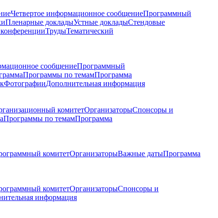
ние
Четвертое информационное сообщение
Программный
ки
Пленарные доклады
Устные доклады
Стендовые
 конференции
Труды
Тематический
рмационное сообщение
Программный
грамма
Программы по темам
Программа
к
Фотографии
Дополнительная информация
рганизационный комитет
Организаторы
Спонсоры и
а
Программы по темам
Программа
рограммный комитет
Организаторы
Важные даты
Программа
рограммный комитет
Организаторы
Спонсоры и
нительная информация