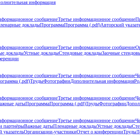
олнительная информация
нформационное сообщение
Третье информационное сообщение
П
ленарные доклады
Программа
Программа (.pdf)
Авторский указат
нформационное сообщение
Третье информационное сообщение
О
ые доклады
Устные доклады
Стендовые доклады
Заочные стендов
ференции
нформационное сообщение
Третье информационное сообщение
Ч
ограмма (.pdf)
Труды
Фотографии
Дополнительная информация
Ро
нформационное сообщение
Третье информационное сообщение
Ч
ажные даты
Программа
Программа (.pdf)
Труды
Фотографии
Допол
нформационное сообщение
Третье информационное сообщение
Ч
и партнёры
Важные даты
Пленарные доклады
Устные доклады
Сте
 указатель
Организации-участники
Отчет о конференции
Труды
Т