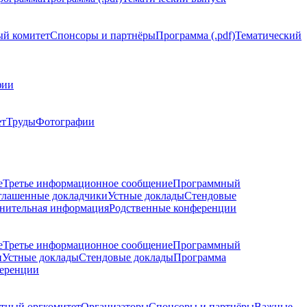
й комитет
Спонсоры и партнёры
Программа (.pdf)
Тематический
фии
ет
Труды
Фотографии
е
Третье информационное сообщение
Программный
глашенные докладчики
Устные доклады
Стендовые
нительная информация
Родственные конференции
е
Третье информационное сообщение
Программный
и
Устные доклады
Стендовые доклады
Программа
ференции
тный оргкомитет
Организаторы
Спонсоры и партнёры
Важные