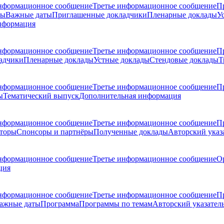
нформационное сообщение
Третье информационное сообщение
П
ры
Важные даты
Приглашенные докладчики
Пленарные доклады
У
нформация
нформационное сообщение
Третье информационное сообщение
П
адчики
Пленарные доклады
Устные доклады
Стендовые доклады
Т
нформационное сообщение
Третье информационное сообщение
П
ы
Тематический выпуск
Дополнительная информация
нформационное сообщение
Третье информационное сообщение
П
торы
Спонсоры и партнёры
Полученные доклады
Авторский указ
нформационное сообщение
Третье информационное сообщение
О
ция
нформационное сообщение
Третье информационное сообщение
П
ажные даты
Программа
Программы по темам
Авторский указател