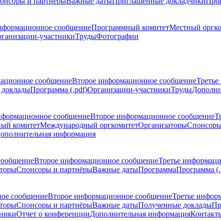
онсоры и партнёры
Важные даты
Приглашенные докладчики
Про
нформационное сообщение
Программный комитет
Местный оргк
ганизации-участники
Труды
Фотографии
ационное сообщение
Второе информационное сообщение
Третье
 доклады
Программа (.pdf)
Организации-участники
Труды
Дополни
нформационное сообщение
Второе информационное сообщение
Т
ый комитет
Международный оргкомитет
Организаторы
Спонсоры
ополнительная информация
сообщение
Второе информационное сообщение
Третье информац
торы
Спонсоры и партнёры
Важные даты
Программа
Программа (.
ое сообщение
Второе информационное сообщение
Третье инфор
торы
Спонсоры и партнёры
Важные даты
Полученные доклады
Пр
тники
Отчет о конференции
Дополнительная информация
Контакт