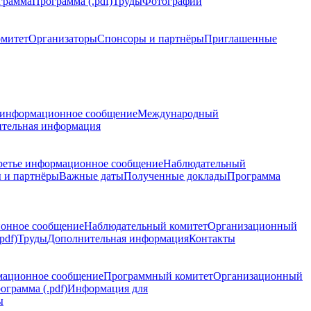
грамма
Программа (.pdf)
Труды
Фотографии
омитет
Организаторы
Спонсоры и партнёры
Приглашенные
 информационное сообщение
Международный
тельная информация
ретье информационное сообщение
Наблюдательный
 и партнёры
Важные даты
Полученные доклады
Программа
ионное сообщение
Наблюдательный комитет
Организационный
pdf)
Труды
Дополнительная информация
Контакты
мационное сообщение
Программный комитет
Организационный
ограмма (.pdf)
Информация для
ы