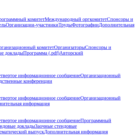
рограммный комитет
Международный оргкомитет
Спонсоры и
ель
Организации-участники
Труды
Фотографии
Дополнительная
рганизационный комитет
Организаторы
Спонсоры и
ые доклады
Программа (.pdf)
Авторский
етвертое информационное сообщение
Организационный
дственные конференции
етвертое информационное сообщение
Организационный
нительная информация
етвертое информационное сообщение
Программный
ндовые доклады
Заочные стендовые
ематический выпуск
Дополнительная информация