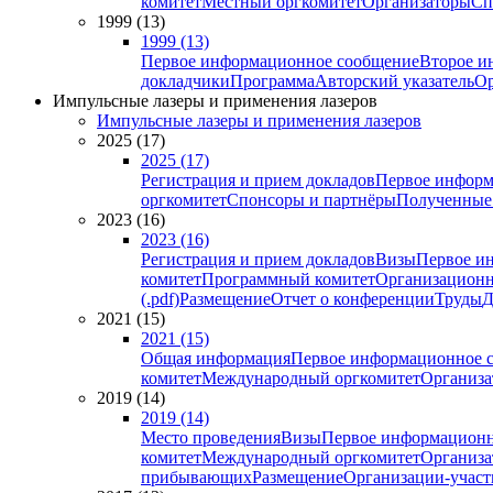
комитет
Местный оргкомитет
Организаторы
Сп
1999 (13)
1999 (13)
Первое информационное сообщение
Второе и
докладчики
Программа
Авторский указатель
Ор
Импульсные лазеры и применения лазеров
Импульсные лазеры и применения лазеров
2025 (17)
2025 (17)
Регистрация и прием докладов
Первое информ
оргкомитет
Спонсоры и партнёры
Полученные
2023 (16)
2023 (16)
Регистрация и прием докладов
Визы
Первое и
комитет
Программный комитет
Организационн
(.pdf)
Размещение
Отчет о конференции
Труды
Д
2021 (15)
2021 (15)
Общая информация
Первое информационное 
комитет
Международный оргкомитет
Организа
2019 (14)
2019 (14)
Место проведения
Визы
Первое информационн
комитет
Международный оргкомитет
Организа
прибывающих
Размещение
Организации-учас