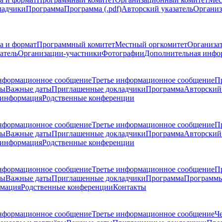
ладчики
Программа
Программа (.pdf)
Авторский указатель
Организ
а и формат
Программный комитет
Местный оргкомитет
Организа
атель
Организации-участники
Фотографии
Дополнительная инфо
нформационное сообщение
Третье информационное сообщение
П
ры
Важные даты
Приглашенные докладчики
Программа
Авторский 
 информация
Родственные конференции
нформационное сообщение
Третье информационное сообщение
П
ры
Важные даты
Приглашенные докладчики
Программа
Авторский 
 информация
Родственные конференции
нформационное сообщение
Третье информационное сообщение
П
ры
Важные даты
Приглашенные докладчики
Программа
Программы
рмация
Родственные конференции
Контакты
нформационное сообщение
Третье информационное сообщение
Ч