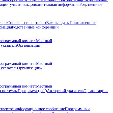
ации-участники
Дополнительная информация
Родственные
торы
Спонсоры и партнёры
Важные даты
Приглашенные
рмация
Родственные конференции
рограммный комитет
Местный
указатель
Организации-
рограммный комитет
Местный
указатель
Организации-
рограммный комитет
Местный
 по темам
Программа (.pdf)
Авторский указатель
Организации-
етвертое информационное сообщение
Программный