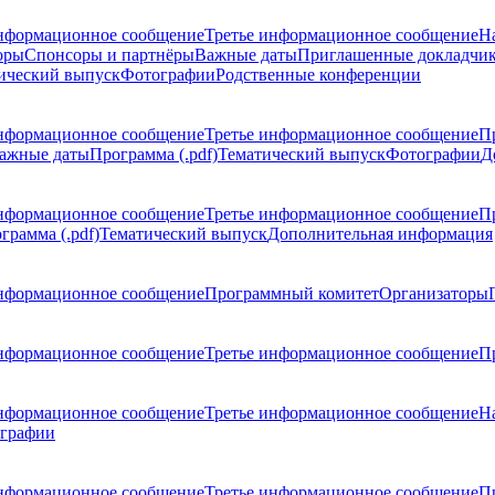
нформационное сообщение
Третье информационное сообщение
Н
оры
Спонсоры и партнёры
Важные даты
Приглашенные докладчи
ический выпуск
Фотографии
Родственные конференции
нформационное сообщение
Третье информационное сообщение
П
ажные даты
Программа (.pdf)
Тематический выпуск
Фотографии
Д
нформационное сообщение
Третье информационное сообщение
П
грамма (.pdf)
Тематический выпуск
Дополнительная информация
нформационное сообщение
Программный комитет
Организаторы
нформационное сообщение
Третье информационное сообщение
Пр
нформационное сообщение
Третье информационное сообщение
Н
графии
нформационное сообщение
Третье информационное сообщение
П