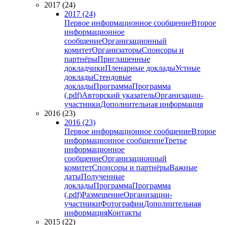
2017 (24)
2017 (24)
Первое информационное сообщение
Второе
информационное
сообщение
Организационный
комитет
Организаторы
Спонсоры и
партнёры
Приглашенные
докладчики
Пленарные доклады
Устные
доклады
Стендовые
доклады
Программа
Программа
(.pdf)
Авторский указатель
Организации-
участники
Дополнительная информация
2016 (23)
2016 (23)
Первое информационное сообщение
Второе
информационное сообщение
Третье
информационное
сообщение
Организационный
комитет
Спонсоры и партнёры
Важные
даты
Полученные
доклады
Программа
Программа
(.pdf)
Размещение
Организации-
участники
Фотографии
Дополнительная
информация
Контакты
2015 (22)