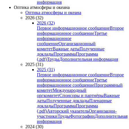
информация
Оптика атмосферы и океана
Оптика атмосферы и океана
2026 (32)
2026 (32)
Первое информационное сообщение
Второе
информационное сообщение
Третье
информационное
сообщение
Организационный
комитет
Важные даты
Полученные
доклады
Программа
Программа
(.pdf)
Труды
Дополнительная информация
2025 (31)
2025 (31)
Первое информационное сообщение
Второе
информационное сообщение
Третье
информационное сообщение
Программный
комитет
Международный
оргкомитет
Спонсоры и партнёры
Важные
даты
Полученные доклады
Пленарные
доклады
Программа
Программа
(.pdf)
Авторский указатель
Организации-
участники
Труды
Фотографии
Дополнительная
информация
2024 (30)