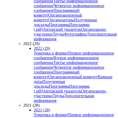
сообщение
Третье информационное
сообщение
Четвертое информационное
сообщение
Программный
комитет
Организационный
комитет
Организаторы
Полученные
доклады
Программа
Программа
(.pdf)
Авторский указатель
Организации-
участники
Труды
Фотографии
Дополнительная
информация
2022 (29)
2022 (29)
Тематика и формат
Первое информационное
сообщение
Второе информационное
сообщение
Третье информационное
сообщение
Четвертое информационное
сообщение
Программный
комитет
Организационный комитет
Важные
даты
Полученные
доклады
Программа
Программа
(.pdf)
Авторский указатель
Организации-
участники
Труды
Дополнительная
информация
2021 (28)
2021 (28)
Тематика и формат
Первое информационное