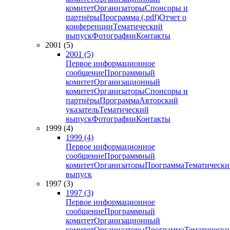
комитет
Организаторы
Спонсоры и
партнёры
Программа (.pdf)
Отчет о
конференции
Тематический
выпуск
Фотографии
Контакты
2001 (5)
2001 (5)
Первое информационное
сообщение
Программный
комитет
Организационный
комитет
Организаторы
Спонсоры и
партнёры
Программа
Авторский
указатель
Тематический
выпуск
Фотографии
Контакты
1999 (4)
1999 (4)
Первое информационное
сообщение
Программный
комитет
Организаторы
Программа
Тематически
выпуск
1997 (3)
1997 (3)
Первое информационное
сообщение
Программный
комитет
Организационный
комитет
Организаторы
Программа
Тематически