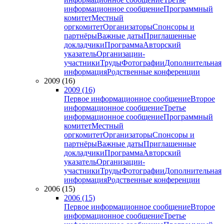
информационное сообщение
Программный
комитет
Местный
оргкомитет
Организаторы
Спонсоры и
партнёры
Важные даты
Приглашенные
докладчики
Программа
Авторский
указатель
Организации-
участники
Труды
Фотографии
Дополнительная
информация
Родственные конференции
2009 (16)
2009 (16)
Первое информационное сообщение
Второе
информационное сообщение
Третье
информационное сообщение
Программный
комитет
Местный
оргкомитет
Организаторы
Спонсоры и
партнёры
Важные даты
Приглашенные
докладчики
Программа
Авторский
указатель
Организации-
участники
Труды
Фотографии
Дополнительная
информация
Родственные конференции
2006 (15)
2006 (15)
Первое информационное сообщение
Второе
информационное сообщение
Третье