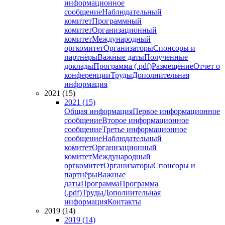
информационное
сообщение
Наблюдательный
комитет
Программный
комитет
Организационный
комитет
Международный
оргкомитет
Организаторы
Спонсоры и
партнёры
Важные даты
Полученные
доклады
Программа (.pdf)
Размещение
Отчет о
конференции
Труды
Дополнительная
информация
2021 (15)
2021 (15)
Общая информация
Первое информационное
сообщение
Второе информационное
сообщение
Третье информационное
сообщение
Наблюдательный
комитет
Организационный
комитет
Международный
оргкомитет
Организаторы
Спонсоры и
партнёры
Важные
даты
Программа
Программа
(.pdf)
Труды
Дополнительная
информация
Контакты
2019 (14)
2019 (14)