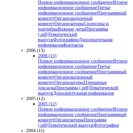
Первое информационное сообщение
Второе
информационное сообщение
Третье
информационное сообщение
Программный
комитет
Организационный
комитет
Организаторы
Спонсоры и
партнёры
Важные даты
Программа
(.pdf)
Тематический
выпуск
Фотографии
Дополнительная
информация
Контакты
2006 (13)
2006 (13)
Первое информационное сообщение
Второе
информационное сообщение
Третье
информационное сообщение
Программный
комитет
Организационный
комитет
Организаторы
Пленарные
доклады
Программа (.pdf)
Тематический
выпуск
Дополнительная информация
2005 (12)
2005 (12)
Первое информационное сообщение
Второе
информационное сообщение
Программный
комитет
Организаторы
Программа
(.pdf)
Тематический выпуск
Фотографии
2004 (11)