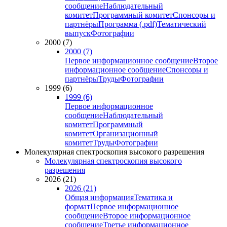
сообщение
Наблюдательный
комитет
Программный комитет
Спонсоры и
партнёры
Программа (.pdf)
Тематический
выпуск
Фотографии
2000 (7)
2000 (7)
Первое информационное сообщение
Второе
информационное сообщение
Спонсоры и
партнёры
Труды
Фотографии
1999 (6)
1999 (6)
Первое информационное
сообщение
Наблюдательный
комитет
Программный
комитет
Организационный
комитет
Труды
Фотографии
Молекулярная спектроскопия высокого разрешения
Молекулярная спектроскопия высокого
разрешения
2026 (21)
2026 (21)
Общая информация
Тематика и
формат
Первое информационное
сообщение
Второе информационное
сообщение
Третье информационное