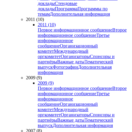
доклады
Стендовые
доклады
Программа
Программы по
темам
Дополнительная информация
2011 (10)
2011 (10)
Первое информационное сообщение
Второе
информационное сообщение
Третье
информационное
сообщение
Организационный
комитет
Международный
оргкомитет
Организаторы
Спонсоры и
партнёры
Важные даты
Тематический
выпуск
Фотографии
Дополнительная
информация
2009 (9)
2009 (9)
Первое информационное сообщение
Второе
информационное сообщение
Третье
информационное
сообщение
Организационный
комитет
Международный
оргкомитет
Организаторы
Спонсоры и
партнёры
Важные даты
Тематический
выпуск
Дополнительная информация
2007 (8)