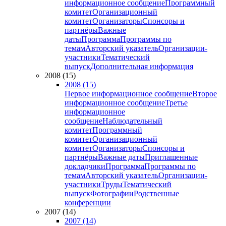
информационное сообщение
Программный
комитет
Организационный
комитет
Организаторы
Спонсоры и
партнёры
Важные
даты
Программа
Программы по
темам
Авторский указатель
Организации-
участники
Тематический
выпуск
Дополнительная информация
2008 (15)
2008 (15)
Первое информационное сообщение
Второе
информационное сообщение
Третье
информационное
сообщение
Наблюдательный
комитет
Программный
комитет
Организационный
комитет
Организаторы
Спонсоры и
партнёры
Важные даты
Приглашенные
докладчики
Программа
Программы по
темам
Авторский указатель
Организации-
участники
Труды
Тематический
выпуск
Фотографии
Родственные
конференции
2007 (14)
2007 (14)