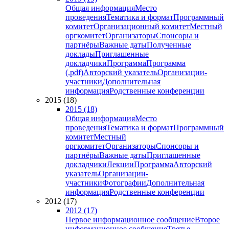
Общая информация
Место
проведения
Тематика и формат
Программный
комитет
Организационный комитет
Местный
оргкомитет
Организаторы
Спонсоры и
партнёры
Важные даты
Полученные
доклады
Приглашенные
докладчики
Программа
Программа
(.pdf)
Авторский указатель
Организации-
участники
Дополнительная
информация
Родственные конференции
2015 (18)
2015 (18)
Общая информация
Место
проведения
Тематика и формат
Программный
комитет
Местный
оргкомитет
Организаторы
Спонсоры и
партнёры
Важные даты
Приглашенные
докладчики
Лекции
Программа
Авторский
указатель
Организации-
участники
Фотографии
Дополнительная
информация
Родственные конференции
2012 (17)
2012 (17)
Первое информационное сообщение
Второе
информационное сообщение
Третье