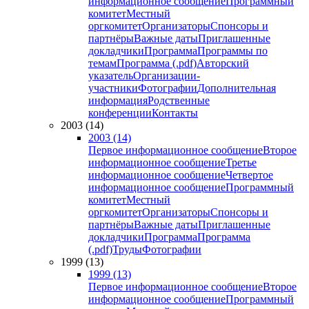
информационное сообщение
Программный
комитет
Местный
оргкомитет
Организаторы
Спонсоры и
партнёры
Важные даты
Приглашенные
докладчики
Программа
Программы по
темам
Программа (.pdf)
Авторский
указатель
Организации-
участники
Фотографии
Дополнительная
информация
Родственные
конференции
Контакты
2003 (14)
2003 (14)
Первое информационное сообщение
Второе
информационное сообщение
Третье
информационное сообщение
Четвертое
информационное сообщение
Программный
комитет
Местный
оргкомитет
Организаторы
Спонсоры и
партнёры
Важные даты
Приглашенные
докладчики
Программа
Программа
(.pdf)
Труды
Фотографии
1999 (13)
1999 (13)
Первое информационное сообщение
Второе
информационное сообщение
Программный