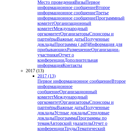
Место проведения
Визы
Первое
информационное сообщение
Второе
информационное сообщение
Третье
информационное сообщение
Программный
комитет
Организационный
комитет
Международный
оргкомитет
Организаторы
Спонсоры и
партнёры
Важные даты
Полученные
доклады
Программа (.pdf)
Информация для
прибывающих
Размещение
Организации-
участники
Отчет о
конференции
Дополнительная
информация
Контакты
2017 (13)
2017 (13)
Первое информационное сообщение
Второе
информационное
сообщение
Организационный
комитет
Международный
оргкомитет
Организаторы
Спонсоры и
партнёры
Важные даты
Полученные
доклады
Устные доклады
Стендовые
доклады
Программа
Программы по
темам
Авторский указатель
Отчет о
конференции
Труды
Тематический