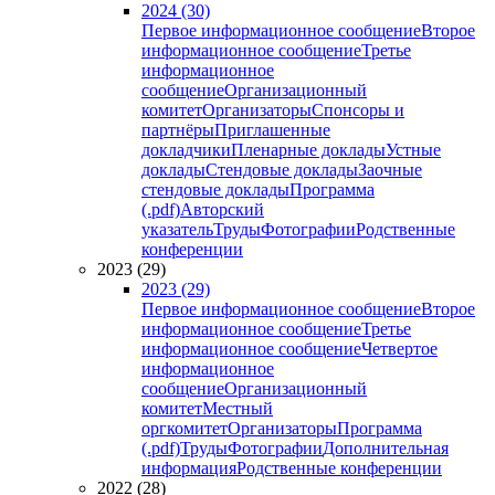
2024 (30)
Первое информационное сообщение
Второе
информационное сообщение
Третье
информационное
сообщение
Организационный
комитет
Организаторы
Спонсоры и
партнёры
Приглашенные
докладчики
Пленарные доклады
Устные
доклады
Стендовые доклады
Заочные
стендовые доклады
Программа
(.pdf)
Авторский
указатель
Труды
Фотографии
Родственные
конференции
2023 (29)
2023 (29)
Первое информационное сообщение
Второе
информационное сообщение
Третье
информационное сообщение
Четвертое
информационное
сообщение
Организационный
комитет
Местный
оргкомитет
Организаторы
Программа
(.pdf)
Труды
Фотографии
Дополнительная
информация
Родственные конференции
2022 (28)