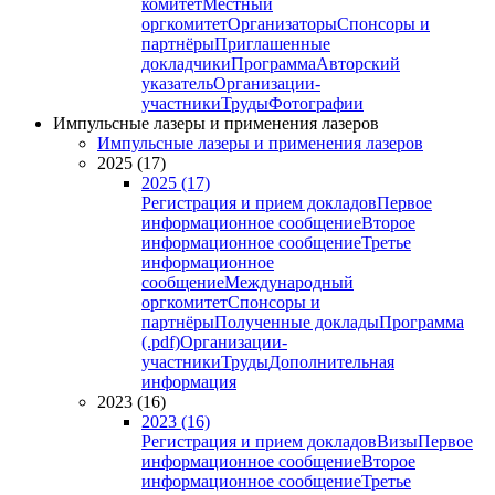
комитет
Местный
оргкомитет
Организаторы
Спонсоры и
партнёры
Приглашенные
докладчики
Программа
Авторский
указатель
Организации-
участники
Труды
Фотографии
Импульсные лазеры и применения лазеров
Импульсные лазеры и применения лазеров
2025 (17)
2025 (17)
Регистрация и прием докладов
Первое
информационное сообщение
Второе
информационное сообщение
Третье
информационное
сообщение
Международный
оргкомитет
Спонсоры и
партнёры
Полученные доклады
Программа
(.pdf)
Организации-
участники
Труды
Дополнительная
информация
2023 (16)
2023 (16)
Регистрация и прием докладов
Визы
Первое
информационное сообщение
Второе
информационное сообщение
Третье