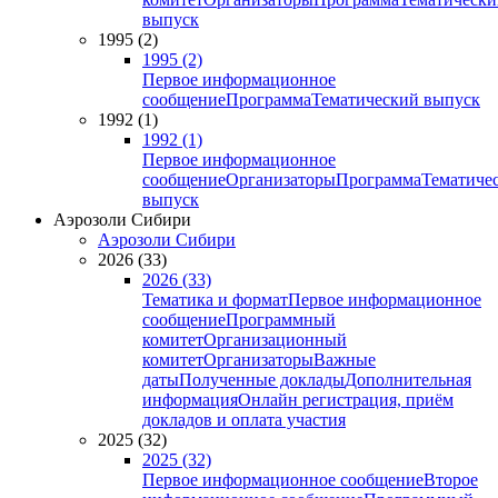
выпуск
1995 (2)
1995 (2)
Первое информационное
сообщение
Программа
Тематический выпуск
1992 (1)
1992 (1)
Первое информационное
сообщение
Организаторы
Программа
Тематиче
выпуск
Аэрозоли Сибири
Аэрозоли Сибири
2026 (33)
2026 (33)
Тематика и формат
Первое информационное
сообщение
Программный
комитет
Организационный
комитет
Организаторы
Важные
даты
Полученные доклады
Дополнительная
информация
Онлайн регистрация, приём
докладов и оплата участия
2025 (32)
2025 (32)
Первое информационное сообщение
Второе