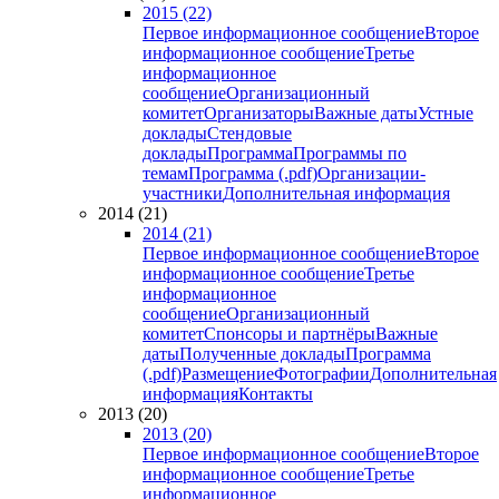
2015 (22)
Первое информационное сообщение
Второе
информационное сообщение
Третье
информационное
сообщение
Организационный
комитет
Организаторы
Важные даты
Устные
доклады
Стендовые
доклады
Программа
Программы по
темам
Программа (.pdf)
Организации-
участники
Дополнительная информация
2014 (21)
2014 (21)
Первое информационное сообщение
Второе
информационное сообщение
Третье
информационное
сообщение
Организационный
комитет
Спонсоры и партнёры
Важные
даты
Полученные доклады
Программа
(.pdf)
Размещение
Фотографии
Дополнительная
информация
Контакты
2013 (20)
2013 (20)
Первое информационное сообщение
Второе
информационное сообщение
Третье
информационное