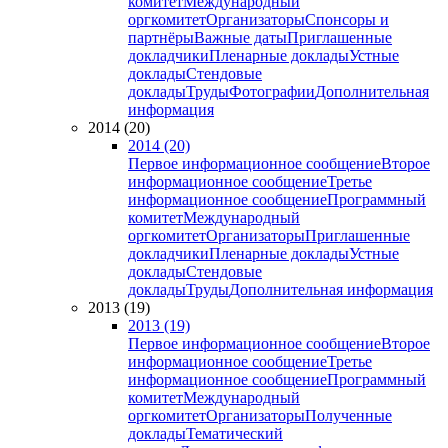
комитет
Международный
оргкомитет
Организаторы
Спонсоры и
партнёры
Важные даты
Приглашенные
докладчики
Пленарные доклады
Устные
доклады
Стендовые
доклады
Труды
Фотографии
Дополнительная
информация
2014 (20)
2014 (20)
Первое информационное сообщение
Второе
информационное сообщение
Третье
информационное сообщение
Программный
комитет
Международный
оргкомитет
Организаторы
Приглашенные
докладчики
Пленарные доклады
Устные
доклады
Стендовые
доклады
Труды
Дополнительная информация
2013 (19)
2013 (19)
Первое информационное сообщение
Второе
информационное сообщение
Третье
информационное сообщение
Программный
комитет
Международный
оргкомитет
Организаторы
Полученные
доклады
Тематический