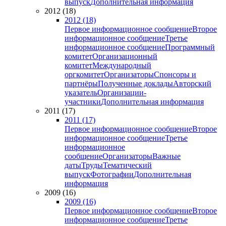
выпуск
Дополнительная информация
2012 (18)
2012 (18)
Первое информационное сообщение
Второе
информационное сообщение
Третье
информационное сообщение
Программный
комитет
Организационный
комитет
Международный
оргкомитет
Организаторы
Спонсоры и
партнёры
Полученные доклады
Авторский
указатель
Организации-
участники
Дополнительная информация
2011 (17)
2011 (17)
Первое информационное сообщение
Второе
информационное сообщение
Третье
информационное
сообщение
Организаторы
Важные
даты
Труды
Тематический
выпуск
Фотографии
Дополнительная
информация
2009 (16)
2009 (16)
Первое информационное сообщение
Второе
информационное сообщение
Третье