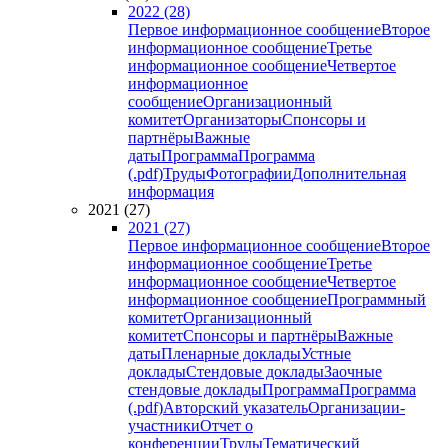
2022 (28)
Первое информационное сообщение
Второе
информационное сообщение
Третье
информационное сообщение
Четвертое
информационное
сообщение
Организационный
комитет
Организаторы
Спонсоры и
партнёры
Важные
даты
Программа
Программа
(.pdf)
Труды
Фотографии
Дополнительная
информация
2021 (27)
2021 (27)
Первое информационное сообщение
Второе
информационное сообщение
Третье
информационное сообщение
Четвертое
информационное сообщение
Программный
комитет
Организационный
комитет
Спонсоры и партнёры
Важные
даты
Пленарные доклады
Устные
доклады
Стендовые доклады
Заочные
стендовые доклады
Программа
Программа
(.pdf)
Авторский указатель
Организации-
участники
Отчет о
конференции
Труды
Тематический