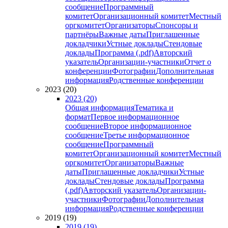
сообщение
Программный
комитет
Организационный комитет
Местный
оргкомитет
Организаторы
Спонсоры и
партнёры
Важные даты
Приглашенные
докладчики
Устные доклады
Стендовые
доклады
Программа (.pdf)
Авторский
указатель
Организации-участники
Отчет о
конференции
Фотографии
Дополнительная
информация
Родственные конференции
2023 (20)
2023 (20)
Общая информация
Тематика и
формат
Первое информационное
сообщение
Второе информационное
сообщение
Третье информационное
сообщение
Программный
комитет
Организационный комитет
Местный
оргкомитет
Организаторы
Важные
даты
Приглашенные докладчики
Устные
доклады
Стендовые доклады
Программа
(.pdf)
Авторский указатель
Организации-
участники
Фотографии
Дополнительная
информация
Родственные конференции
2019 (19)
2019 (19)