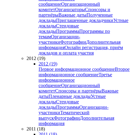
сообщение
Организационный
комитет
Организаторы
Спонсоры и
партнёры
Важные даты
Полученные
доклады
Приглашенные докладчики
Устные
доклады
Стендовые
доклады
Программа
Программы по
темам
Организации-
участники
Фотографии
Дополнительная
информация
Онлайн регистрация, приём
докладов и оплата участия
2012 (19)
2012 (19)
Первое информационное сообщение
Второе
информационное сообщение
Третье
информационное
сообщение
Организационный
комитет
Спонсоры и партнёры
Важные
даты
Пленарные доклады
Устные
доклады
Стендовые
доклады
Программа
Организации-
участники
Тематический
выпуск
Фотографии
Дополнительная
информация
2011 (18)
2011 (18)