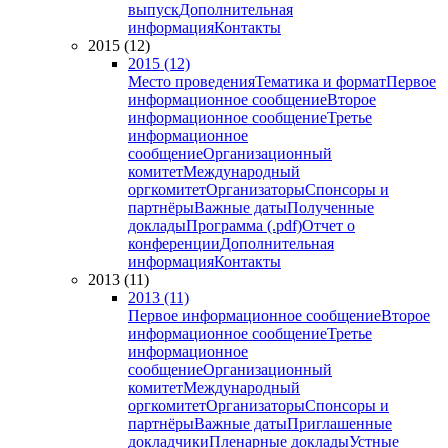
выпуск
Дополнительная
информация
Контакты
2015 (12)
2015 (12)
Место проведения
Тематика и формат
Первое
информационное сообщение
Второе
информационное сообщение
Третье
информационное
сообщение
Организационный
комитет
Международный
оргкомитет
Организаторы
Спонсоры и
партнёры
Важные даты
Полученные
доклады
Программа (.pdf)
Отчет о
конференции
Дополнительная
информация
Контакты
2013 (11)
2013 (11)
Первое информационное сообщение
Второе
информационное сообщение
Третье
информационное
сообщение
Организационный
комитет
Международный
оргкомитет
Организаторы
Спонсоры и
партнёры
Важные даты
Приглашенные
докладчики
Пленарные доклады
Устные