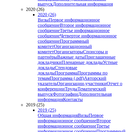
выпуск
Дополнительная информация
2020 (26)
2020 (26)
Визы
Первое информационное
сообщение
Второе информационное
сообщение
Третье информационное
сообщение
Четвертое информационное
сообщение
Программный
комитет
Организационный
комитет
Организаторы
Спонсоры и
партнёры
Важные даты
Приглашенные
докладчики
Пленарные доклады
Устные
доклады
Стендовые
доклады
Программа
Программы по
темам
Программа (.pdf)
Авторский
указатель
Организации-участники
Отчет о
конференции
Труды
Тематический
выпуск
Фотографии
Дополнительная
информация
Контакты
2019 (25)
2019 (25)
Общая информация
Визы
Первое
информационное сообщение
Второе
информационное сообщение
Третье
информационное сообщение
Программный