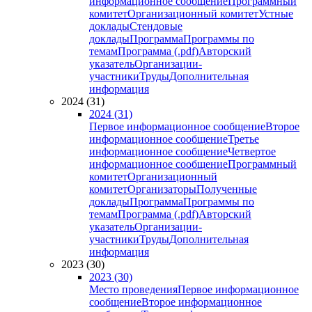
информационное сообщение
Программный
комитет
Организационный комитет
Устные
доклады
Стендовые
доклады
Программа
Программы по
темам
Программа (.pdf)
Авторский
указатель
Организации-
участники
Труды
Дополнительная
информация
2024 (31)
2024 (31)
Первое информационное сообщение
Второе
информационное сообщение
Третье
информационное сообщение
Четвертое
информационное сообщение
Программный
комитет
Организационный
комитет
Организаторы
Полученные
доклады
Программа
Программы по
темам
Программа (.pdf)
Авторский
указатель
Организации-
участники
Труды
Дополнительная
информация
2023 (30)
2023 (30)
Место проведения
Первое информационное
сообщение
Второе информационное