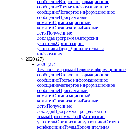
сообщение
Второе информационное
сообщение
Третье информационное
сообщение
Четвертое информационное
сообщение
Программный
комитет
Организационный
комитет
Организаторы
Важные
даты
Полученные
доклады
Программа
Авторский
указатель
Организации-
участники
Труды
Дополнительная
информация
2020 (27)
2020 (27)
Тематика и формат
Первое информационное
сообщение
Второе информационное
сообщение
Третье информационное
сообщение
Четвертое информационное
сообщение
Программный
комитет
Организационный
комитет
Организаторы
Важные
даты
Полученные
доклады
Программа
Программы по
темам
Программа (.pdf)
Авторский
указатель
Организации-участники
Отчет о
конференции
Труды
Дополнительная