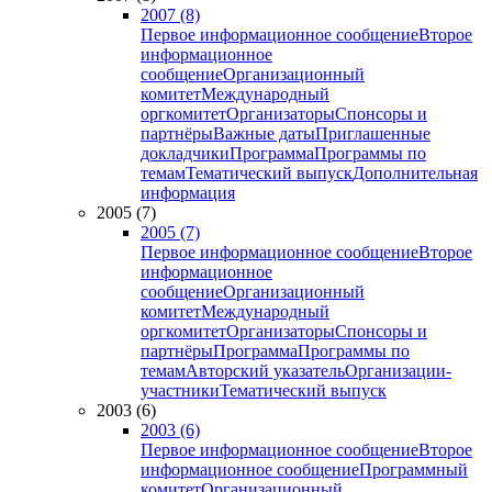
2007 (8)
Первое информационное сообщение
Второе
информационное
сообщение
Организационный
комитет
Международный
оргкомитет
Организаторы
Спонсоры и
партнёры
Важные даты
Приглашенные
докладчики
Программа
Программы по
темам
Тематический выпуск
Дополнительная
информация
2005 (7)
2005 (7)
Первое информационное сообщение
Второе
информационное
сообщение
Организационный
комитет
Международный
оргкомитет
Организаторы
Спонсоры и
партнёры
Программа
Программы по
темам
Авторский указатель
Организации-
участники
Тематический выпуск
2003 (6)
2003 (6)
Первое информационное сообщение
Второе
информационное сообщение
Программный
комитет
Организационный