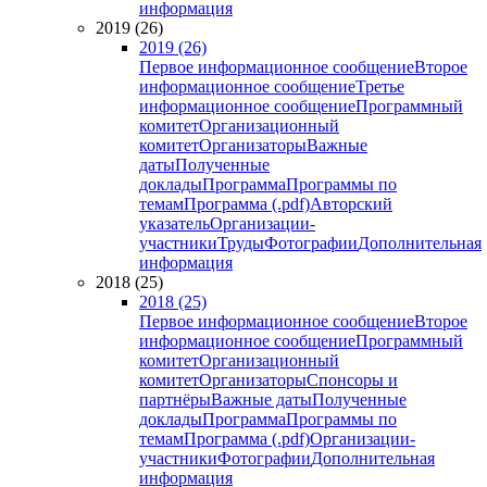
информация
2019 (26)
2019 (26)
Первое информационное сообщение
Второе
информационное сообщение
Третье
информационное сообщение
Программный
комитет
Организационный
комитет
Организаторы
Важные
даты
Полученные
доклады
Программа
Программы по
темам
Программа (.pdf)
Авторский
указатель
Организации-
участники
Труды
Фотографии
Дополнительная
информация
2018 (25)
2018 (25)
Первое информационное сообщение
Второе
информационное сообщение
Программный
комитет
Организационный
комитет
Организаторы
Спонсоры и
партнёры
Важные даты
Полученные
доклады
Программа
Программы по
темам
Программа (.pdf)
Организации-
участники
Фотографии
Дополнительная
информация