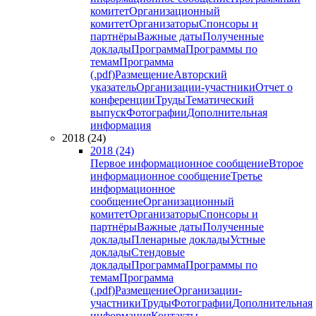
комитет
Организационный
комитет
Организаторы
Спонсоры и
партнёры
Важные даты
Полученные
доклады
Программа
Программы по
темам
Программа
(.pdf)
Размещение
Авторский
указатель
Организации-участники
Отчет о
конференции
Труды
Тематический
выпуск
Фотографии
Дополнительная
информация
2018 (24)
2018 (24)
Первое информационное сообщение
Второе
информационное сообщение
Третье
информационное
сообщение
Организационный
комитет
Организаторы
Спонсоры и
партнёры
Важные даты
Полученные
доклады
Пленарные доклады
Устные
доклады
Стендовые
доклады
Программа
Программы по
темам
Программа
(.pdf)
Размещение
Организации-
участники
Труды
Фотографии
Дополнительная
информация
Контакты