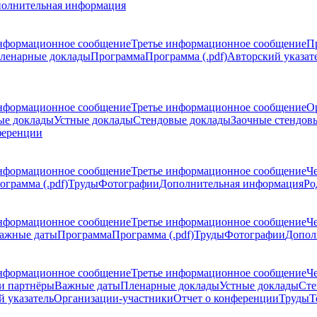
олнительная информация
нформационное сообщение
Третье информационное сообщение
П
ленарные доклады
Программа
Программа (.pdf)
Авторский указат
нформационное сообщение
Третье информационное сообщение
О
ые доклады
Устные доклады
Стендовые доклады
Заочные стендов
ференции
нформационное сообщение
Третье информационное сообщение
Ч
ограмма (.pdf)
Труды
Фотографии
Дополнительная информация
Ро
нформационное сообщение
Третье информационное сообщение
Ч
ажные даты
Программа
Программа (.pdf)
Труды
Фотографии
Допол
нформационное сообщение
Третье информационное сообщение
Ч
и партнёры
Важные даты
Пленарные доклады
Устные доклады
Сте
 указатель
Организации-участники
Отчет о конференции
Труды
Т