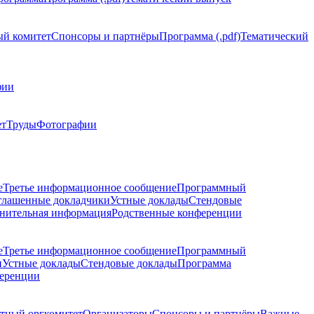
й комитет
Спонсоры и партнёры
Программа (.pdf)
Тематический
фии
ет
Труды
Фотографии
е
Третье информационное сообщение
Программный
глашенные докладчики
Устные доклады
Стендовые
нительная информация
Родственные конференции
е
Третье информационное сообщение
Программный
и
Устные доклады
Стендовые доклады
Программа
ференции
тный оргкомитет
Организаторы
Спонсоры и партнёры
Важные