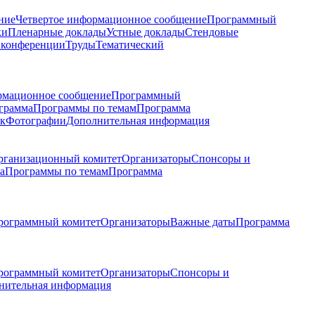
ние
Четвертое информационное сообщение
Программный
ки
Пленарные доклады
Устные доклады
Стендовые
 конференции
Труды
Тематический
рмационное сообщение
Программный
грамма
Программы по темам
Программа
к
Фотографии
Дополнительная информация
рганизационный комитет
Организаторы
Спонсоры и
а
Программы по темам
Программа
рограммный комитет
Организаторы
Важные даты
Программа
рограммный комитет
Организаторы
Спонсоры и
нительная информация