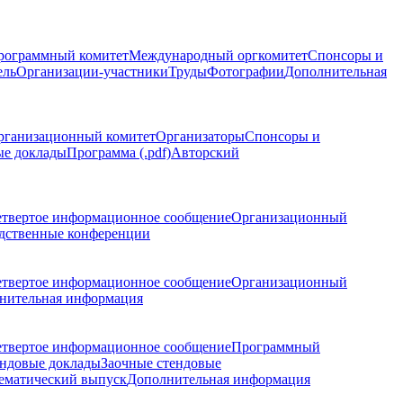
рограммный комитет
Международный оргкомитет
Спонсоры и
ель
Организации-участники
Труды
Фотографии
Дополнительная
рганизационный комитет
Организаторы
Спонсоры и
ые доклады
Программа (.pdf)
Авторский
етвертое информационное сообщение
Организационный
дственные конференции
етвертое информационное сообщение
Организационный
нительная информация
етвертое информационное сообщение
Программный
ндовые доклады
Заочные стендовые
ематический выпуск
Дополнительная информация