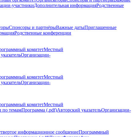
ации-участники
Дополнительная информация
Родственные
торы
Спонсоры и партнёры
Важные даты
Приглашенные
рмация
Родственные конференции
рограммный комитет
Местный
указатель
Организации-
рограммный комитет
Местный
указатель
Организации-
рограммный комитет
Местный
 по темам
Программа (.pdf)
Авторский указатель
Организации-
етвертое информационное сообщение
Программный