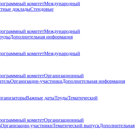
рограммный комитет
Международный
стные доклады
Стендовые
рограммный комитет
Международный
руды
Дополнительная информация
рограммный комитет
Международный
рограммный комитет
Организационный
атель
Организации-участники
Дополнительная информация
рганизаторы
Важные даты
Труды
Тематический
рограммный комитет
Организационный
ь
Организации-участники
Тематический выпуск
Дополнительная