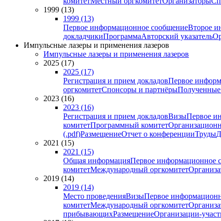
комитет
Местный оргкомитет
Организаторы
Сп
1999 (13)
1999 (13)
Первое информационное сообщение
Второе и
докладчики
Программа
Авторский указатель
Ор
Импульсные лазеры и применения лазеров
Импульсные лазеры и применения лазеров
2025 (17)
2025 (17)
Регистрация и прием докладов
Первое информ
оргкомитет
Спонсоры и партнёры
Полученные
2023 (16)
2023 (16)
Регистрация и прием докладов
Визы
Первое и
комитет
Программный комитет
Организационн
(.pdf)
Размещение
Отчет о конференции
Труды
Д
2021 (15)
2021 (15)
Общая информация
Первое информационное 
комитет
Международный оргкомитет
Организа
2019 (14)
2019 (14)
Место проведения
Визы
Первое информационн
комитет
Международный оргкомитет
Организа
прибывающих
Размещение
Организации-учас