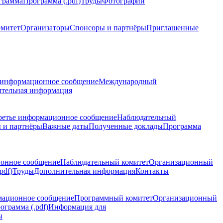
грамма
Программа (.pdf)
Труды
Фотографии
омитет
Организаторы
Спонсоры и партнёры
Приглашенные
 информационное сообщение
Международный
тельная информация
ретье информационное сообщение
Наблюдательный
 и партнёры
Важные даты
Полученные доклады
Программа
ионное сообщение
Наблюдательный комитет
Организационный
pdf)
Труды
Дополнительная информация
Контакты
мационное сообщение
Программный комитет
Организационный
ограмма (.pdf)
Информация для
ы