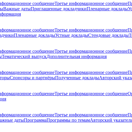
нформационное сообщение
Третье информационное сообщение
П
ры
Важные даты
Приглашенные докладчики
Пленарные доклады
У
нформация
нформационное сообщение
Третье информационное сообщение
П
адчики
Пленарные доклады
Устные доклады
Стендовые доклады
Т
нформационное сообщение
Третье информационное сообщение
П
ы
Тематический выпуск
Дополнительная информация
нформационное сообщение
Третье информационное сообщение
П
торы
Спонсоры и партнёры
Полученные доклады
Авторский указ
нформационное сообщение
Третье информационное сообщение
О
ция
нформационное сообщение
Третье информационное сообщение
П
ажные даты
Программа
Программы по темам
Авторский указател