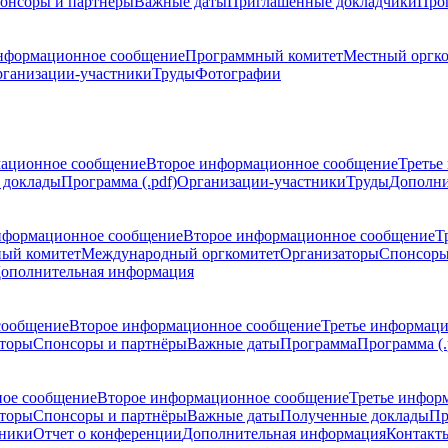
онсоры и партнёры
Важные даты
Приглашенные докладчики
Про
нформационное сообщение
Программный комитет
Местный оргк
ганизации-участники
Труды
Фотографии
ационное сообщение
Второе информационное сообщение
Третье
 доклады
Программа (.pdf)
Организации-участники
Труды
Дополни
нформационное сообщение
Второе информационное сообщение
Т
ый комитет
Международный оргкомитет
Организаторы
Спонсоры
ополнительная информация
сообщение
Второе информационное сообщение
Третье информац
торы
Спонсоры и партнёры
Важные даты
Программа
Программа (.
ое сообщение
Второе информационное сообщение
Третье инфор
торы
Спонсоры и партнёры
Важные даты
Полученные доклады
Пр
тники
Отчет о конференции
Дополнительная информация
Контакт