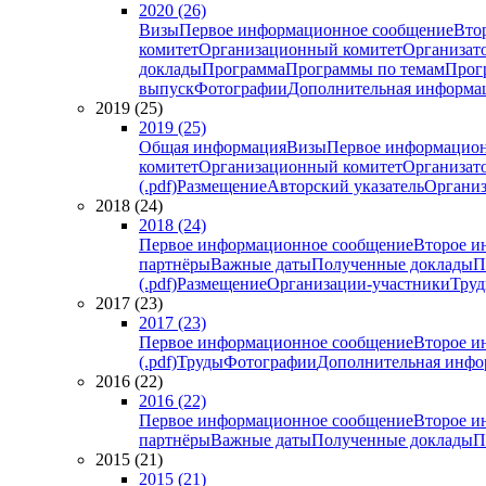
2020 (26)
Визы
Первое информационное сообщение
Вто
комитет
Организационный комитет
Организат
доклады
Программа
Программы по темам
Прогр
выпуск
Фотографии
Дополнительная информа
2019 (25)
2019 (25)
Общая информация
Визы
Первое информацион
комитет
Организационный комитет
Организат
(.pdf)
Размещение
Авторский указатель
Организ
2018 (24)
2018 (24)
Первое информационное сообщение
Второе и
партнёры
Важные даты
Полученные доклады
П
(.pdf)
Размещение
Организации-участники
Тру
2017 (23)
2017 (23)
Первое информационное сообщение
Второе и
(.pdf)
Труды
Фотографии
Дополнительная инфо
2016 (22)
2016 (22)
Первое информационное сообщение
Второе и
партнёры
Важные даты
Полученные доклады
П
2015 (21)
2015 (21)