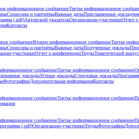
рое информационное сообщение
Третье информационное сообще
оры
Спонсоры и партнёры
Важные даты
Приглашенные докладчи
амма (.pdf)
Авторский указатель
Организации-участники
Отчет о
ция
Контакты
ное сообщение
Второе информационное сообщение
Третье инфо
оры
Спонсоры и партнёры
Важные даты
Полученные доклады
Про
ации-участники
Отчет о конференции
Труды
Тематический выпус
нформационное сообщение
Третье информационное сообщение
О
ленарные доклады
Устные доклады
Стендовые доклады
Программ
ды
Фотографии
Дополнительная информация
Контакты
нформационное сообщение
Третье информационное сообщение
П
рмация
нформационное сообщение
Третье информационное сообщение
П
рограмма (.pdf)
Организации-участники
Труды
Фотографии
Допол