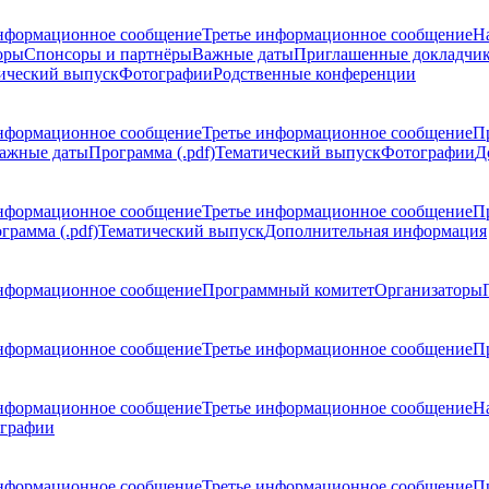
нформационное сообщение
Третье информационное сообщение
Н
оры
Спонсоры и партнёры
Важные даты
Приглашенные докладчи
ический выпуск
Фотографии
Родственные конференции
нформационное сообщение
Третье информационное сообщение
П
ажные даты
Программа (.pdf)
Тематический выпуск
Фотографии
Д
нформационное сообщение
Третье информационное сообщение
П
грамма (.pdf)
Тематический выпуск
Дополнительная информация
нформационное сообщение
Программный комитет
Организаторы
нформационное сообщение
Третье информационное сообщение
Пр
нформационное сообщение
Третье информационное сообщение
Н
графии
нформационное сообщение
Третье информационное сообщение
П