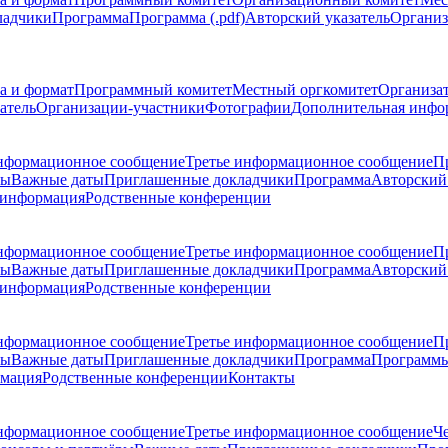
ладчики
Программа
Программа (.pdf)
Авторский указатель
Организ
а и формат
Программный комитет
Местный оргкомитет
Организа
атель
Организации-участники
Фотографии
Дополнительная инфо
нформационное сообщение
Третье информационное сообщение
П
ры
Важные даты
Приглашенные докладчики
Программа
Авторский 
 информация
Родственные конференции
нформационное сообщение
Третье информационное сообщение
П
ры
Важные даты
Приглашенные докладчики
Программа
Авторский 
 информация
Родственные конференции
нформационное сообщение
Третье информационное сообщение
П
ры
Важные даты
Приглашенные докладчики
Программа
Программы
рмация
Родственные конференции
Контакты
нформационное сообщение
Третье информационное сообщение
Ч