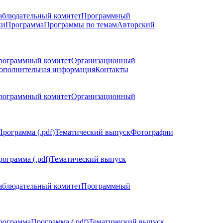
аблюдательный комитет
Программный
ки
Программа
Программы по темам
Авторский
рограммный комитет
Организационный
ополнительная информация
Контакты
рограммный комитет
Организационный
Программа (.pdf)
Тематический выпуск
Фотографии
ограмма (.pdf)
Тематический выпуск
аблюдательный комитет
Программный
рограмма
Программа (.pdf)
Тематический выпуск