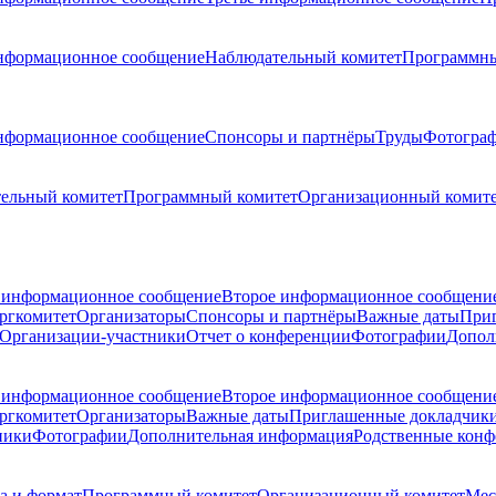
нформационное сообщение
Наблюдательный комитет
Программны
нформационное сообщение
Спонсоры и партнёры
Труды
Фотогра
ельный комитет
Программный комитет
Организационный комит
 информационное сообщение
Второе информационное сообщени
ргкомитет
Организаторы
Спонсоры и партнёры
Важные даты
При
Организации-участники
Отчет о конференции
Фотографии
Допол
 информационное сообщение
Второе информационное сообщени
ргкомитет
Организаторы
Важные даты
Приглашенные докладчик
ники
Фотографии
Дополнительная информация
Родственные кон
а и формат
Программный комитет
Организационный комитет
Мес