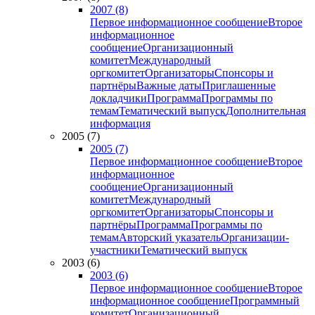
2007 (8)
Первое информационное сообщение
Второе
информационное
сообщение
Организационный
комитет
Международный
оргкомитет
Организаторы
Спонсоры и
партнёры
Важные даты
Приглашенные
докладчики
Программа
Программы по
темам
Тематический выпуск
Дополнительная
информация
2005 (7)
2005 (7)
Первое информационное сообщение
Второе
информационное
сообщение
Организационный
комитет
Международный
оргкомитет
Организаторы
Спонсоры и
партнёры
Программа
Программы по
темам
Авторский указатель
Организации-
участники
Тематический выпуск
2003 (6)
2003 (6)
Первое информационное сообщение
Второе
информационное сообщение
Программный
комитет
Организационный