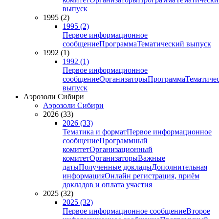
выпуск
1995 (2)
1995 (2)
Первое информационное
сообщение
Программа
Тематический выпуск
1992 (1)
1992 (1)
Первое информационное
сообщение
Организаторы
Программа
Тематиче
выпуск
Аэрозоли Сибири
Аэрозоли Сибири
2026 (33)
2026 (33)
Тематика и формат
Первое информационное
сообщение
Программный
комитет
Организационный
комитет
Организаторы
Важные
даты
Полученные доклады
Дополнительная
информация
Онлайн регистрация, приём
докладов и оплата участия
2025 (32)
2025 (32)
Первое информационное сообщение
Второе