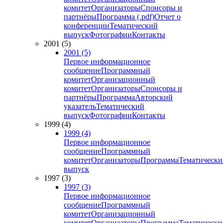
комитет
Организаторы
Спонсоры и
партнёры
Программа (.pdf)
Отчет о
конференции
Тематический
выпуск
Фотографии
Контакты
2001 (5)
2001 (5)
Первое информационное
сообщение
Программный
комитет
Организационный
комитет
Организаторы
Спонсоры и
партнёры
Программа
Авторский
указатель
Тематический
выпуск
Фотографии
Контакты
1999 (4)
1999 (4)
Первое информационное
сообщение
Программный
комитет
Организаторы
Программа
Тематически
выпуск
1997 (3)
1997 (3)
Первое информационное
сообщение
Программный
комитет
Организационный
комитет
Организаторы
Программа
Тематически