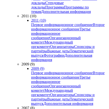
доклады
Стендовые
доклады
Программа
Программы по
темам
Дополнительная информация
2011 (10)
2011 (10)
Первое информационное сообщение
Второе
информационное сообщение
Третье
информационное
сообщение
Организационный
комитет
Международный
оргкомитет
Организаторы
Спонсоры и
партнёры
Важные даты
Тематический
выпуск
Фотографии
Дополнительная
информация
2009 (9)
2009 (9)
Первое информационное сообщение
Второе
информационное сообщение
Третье
информационное
сообщение
Организационный
комитет
Международный
оргкомитет
Организаторы
Спонсоры и
партнёры
Важные даты
Тематический
выпуск
Дополнительная информация
2007 (8)