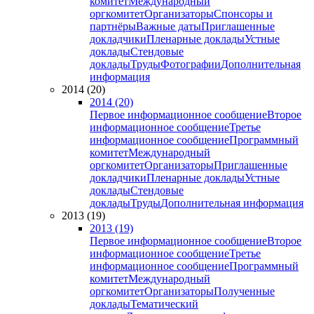
комитет
Международный
оргкомитет
Организаторы
Спонсоры и
партнёры
Важные даты
Приглашенные
докладчики
Пленарные доклады
Устные
доклады
Стендовые
доклады
Труды
Фотографии
Дополнительная
информация
2014 (20)
2014 (20)
Первое информационное сообщение
Второе
информационное сообщение
Третье
информационное сообщение
Программный
комитет
Международный
оргкомитет
Организаторы
Приглашенные
докладчики
Пленарные доклады
Устные
доклады
Стендовые
доклады
Труды
Дополнительная информация
2013 (19)
2013 (19)
Первое информационное сообщение
Второе
информационное сообщение
Третье
информационное сообщение
Программный
комитет
Международный
оргкомитет
Организаторы
Полученные
доклады
Тематический