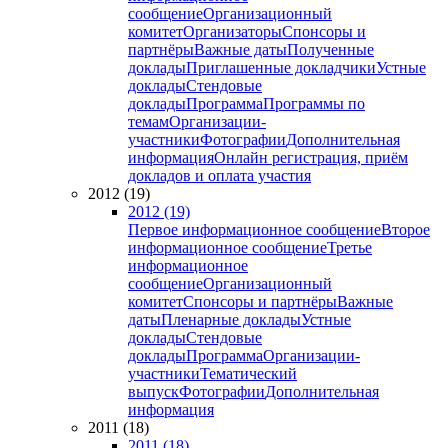
сообщение
Организационный
комитет
Организаторы
Спонсоры и
партнёры
Важные даты
Полученные
доклады
Приглашенные докладчики
Устные
доклады
Стендовые
доклады
Программа
Программы по
темам
Организации-
участники
Фотографии
Дополнительная
информация
Онлайн регистрация, приём
докладов и оплата участия
2012 (19)
2012 (19)
Первое информационное сообщение
Второе
информационное сообщение
Третье
информационное
сообщение
Организационный
комитет
Спонсоры и партнёры
Важные
даты
Пленарные доклады
Устные
доклады
Стендовые
доклады
Программа
Организации-
участники
Тематический
выпуск
Фотографии
Дополнительная
информация
2011 (18)
2011 (18)