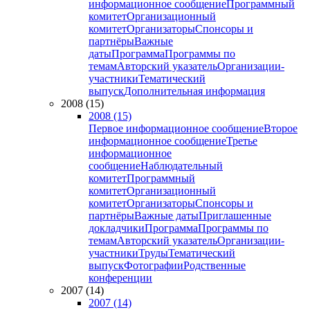
информационное сообщение
Программный
комитет
Организационный
комитет
Организаторы
Спонсоры и
партнёры
Важные
даты
Программа
Программы по
темам
Авторский указатель
Организации-
участники
Тематический
выпуск
Дополнительная информация
2008 (15)
2008 (15)
Первое информационное сообщение
Второе
информационное сообщение
Третье
информационное
сообщение
Наблюдательный
комитет
Программный
комитет
Организационный
комитет
Организаторы
Спонсоры и
партнёры
Важные даты
Приглашенные
докладчики
Программа
Программы по
темам
Авторский указатель
Организации-
участники
Труды
Тематический
выпуск
Фотографии
Родственные
конференции
2007 (14)
2007 (14)