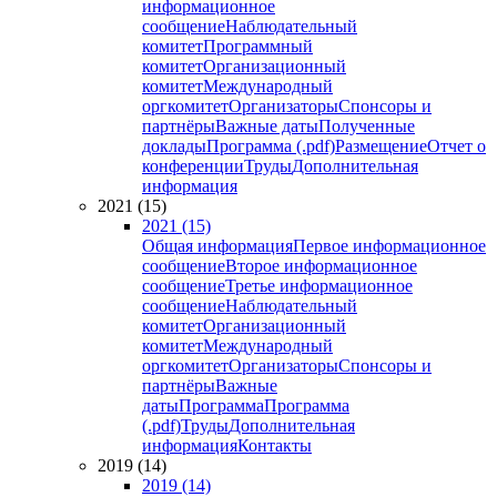
информационное
сообщение
Наблюдательный
комитет
Программный
комитет
Организационный
комитет
Международный
оргкомитет
Организаторы
Спонсоры и
партнёры
Важные даты
Полученные
доклады
Программа (.pdf)
Размещение
Отчет о
конференции
Труды
Дополнительная
информация
2021 (15)
2021 (15)
Общая информация
Первое информационное
сообщение
Второе информационное
сообщение
Третье информационное
сообщение
Наблюдательный
комитет
Организационный
комитет
Международный
оргкомитет
Организаторы
Спонсоры и
партнёры
Важные
даты
Программа
Программа
(.pdf)
Труды
Дополнительная
информация
Контакты
2019 (14)
2019 (14)