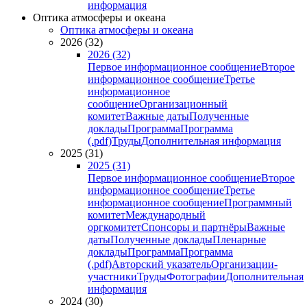
информация
Оптика атмосферы и океана
Оптика атмосферы и океана
2026 (32)
2026 (32)
Первое информационное сообщение
Второе
информационное сообщение
Третье
информационное
сообщение
Организационный
комитет
Важные даты
Полученные
доклады
Программа
Программа
(.pdf)
Труды
Дополнительная информация
2025 (31)
2025 (31)
Первое информационное сообщение
Второе
информационное сообщение
Третье
информационное сообщение
Программный
комитет
Международный
оргкомитет
Спонсоры и партнёры
Важные
даты
Полученные доклады
Пленарные
доклады
Программа
Программа
(.pdf)
Авторский указатель
Организации-
участники
Труды
Фотографии
Дополнительная
информация
2024 (30)