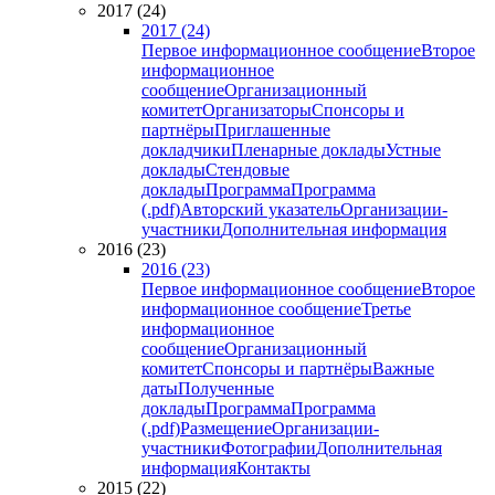
2017 (24)
2017 (24)
Первое информационное сообщение
Второе
информационное
сообщение
Организационный
комитет
Организаторы
Спонсоры и
партнёры
Приглашенные
докладчики
Пленарные доклады
Устные
доклады
Стендовые
доклады
Программа
Программа
(.pdf)
Авторский указатель
Организации-
участники
Дополнительная информация
2016 (23)
2016 (23)
Первое информационное сообщение
Второе
информационное сообщение
Третье
информационное
сообщение
Организационный
комитет
Спонсоры и партнёры
Важные
даты
Полученные
доклады
Программа
Программа
(.pdf)
Размещение
Организации-
участники
Фотографии
Дополнительная
информация
Контакты
2015 (22)