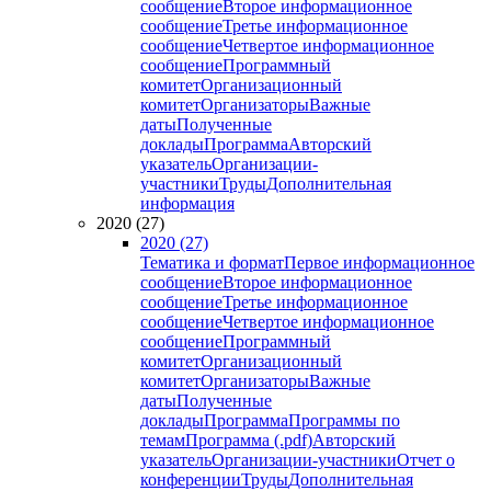
сообщение
Второе информационное
сообщение
Третье информационное
сообщение
Четвертое информационное
сообщение
Программный
комитет
Организационный
комитет
Организаторы
Важные
даты
Полученные
доклады
Программа
Авторский
указатель
Организации-
участники
Труды
Дополнительная
информация
2020 (27)
2020 (27)
Тематика и формат
Первое информационное
сообщение
Второе информационное
сообщение
Третье информационное
сообщение
Четвертое информационное
сообщение
Программный
комитет
Организационный
комитет
Организаторы
Важные
даты
Полученные
доклады
Программа
Программы по
темам
Программа (.pdf)
Авторский
указатель
Организации-участники
Отчет о
конференции
Труды
Дополнительная