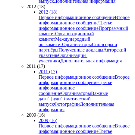
выпуск
Дополнительная информация
2012 (18)
2012 (18)
Первое информационное сообщение
Второе
информационное сообщение
Третье
информационное сообщение
Программный
комитет
Организационный
комитет
Международный
оргкомитет
Организаторы
Спонсоры и
партнёры
Полученные доклады
Авторский
указатель
Организации-
участники
Дополнительная информация
2011 (17)
2011 (17)
Первое информационное сообщение
Второе
информационное сообщение
Третье
информационное
сообщение
Организаторы
Важные
даты
Труды
Тематический
выпуск
Фотографии
Дополнительная
информация
2009 (16)
2009 (16)
Первое информационное сообщение
Второе
информационное сообщение
Третье