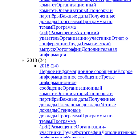
комитет
Организационный
комитет
Организаторы
Спонсоры и
партнёры
Важные даты
Полученные
доклады
Программа
Программы по
темам
Программа
(.pdf)
Размещение
Авторский
указатель
Организации-участники
Отчет о
конференции
Труды
Тематический
выпуск
Фотографии
Дополнительная
информация
2018 (24)
2018 (24)
Первое информационное сообщение
Второе
информационное сообщение
Третье
информационное
сообщение
Организационный
комитет
Организаторы
Спонсоры и
партнёры
Важные даты
Полученные
доклады
Пленарные доклады
Устные
доклады
Стендовые
доклады
Программа
Программы по
темам
Программа
(.pdf)
Размещение
Организации-
участники
Труды
Фотографии
Дополнительная
информация
Контакты