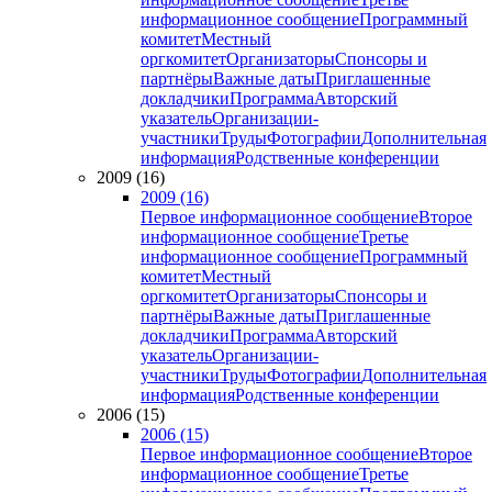
информационное сообщение
Программный
комитет
Местный
оргкомитет
Организаторы
Спонсоры и
партнёры
Важные даты
Приглашенные
докладчики
Программа
Авторский
указатель
Организации-
участники
Труды
Фотографии
Дополнительная
информация
Родственные конференции
2009 (16)
2009 (16)
Первое информационное сообщение
Второе
информационное сообщение
Третье
информационное сообщение
Программный
комитет
Местный
оргкомитет
Организаторы
Спонсоры и
партнёры
Важные даты
Приглашенные
докладчики
Программа
Авторский
указатель
Организации-
участники
Труды
Фотографии
Дополнительная
информация
Родственные конференции
2006 (15)
2006 (15)
Первое информационное сообщение
Второе
информационное сообщение
Третье