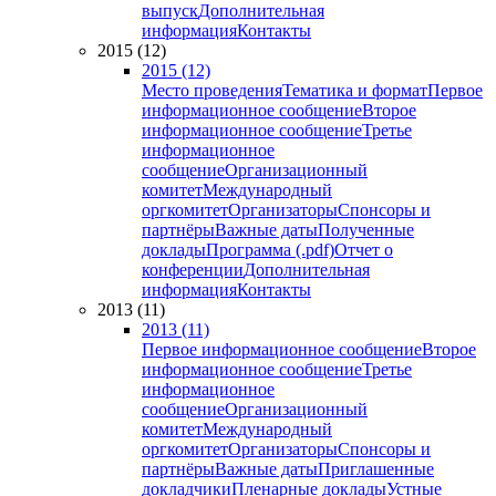
выпуск
Дополнительная
информация
Контакты
2015 (12)
2015 (12)
Место проведения
Тематика и формат
Первое
информационное сообщение
Второе
информационное сообщение
Третье
информационное
сообщение
Организационный
комитет
Международный
оргкомитет
Организаторы
Спонсоры и
партнёры
Важные даты
Полученные
доклады
Программа (.pdf)
Отчет о
конференции
Дополнительная
информация
Контакты
2013 (11)
2013 (11)
Первое информационное сообщение
Второе
информационное сообщение
Третье
информационное
сообщение
Организационный
комитет
Международный
оргкомитет
Организаторы
Спонсоры и
партнёры
Важные даты
Приглашенные
докладчики
Пленарные доклады
Устные