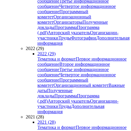
сообщение
Третье информационное
сообщение
Четвертое информационное
сообщение
Программный
комитет
Организационный
комитет
Организаторы
Полученные
доклады
Программа
Программа
(.pdf)
Авторский указатель
Организации-
участники
Труды
Фотографии
Дополнительная
информация
2022 (29)
2022 (29)
Тематика и формат
Первое информационное
сообщение
Второе информационное
сообщение
Третье информационное
сообщение
Четвертое информационное
сообщение
Программный
комитет
Организационный комитет
Важные
даты
Полученные
доклады
Программа
Программа
(.pdf)
Авторский указатель
Организации-
участники
Труды
Дополнительная
информация
2021 (28)
2021 (28)
Тематика и формат
Первое информационное