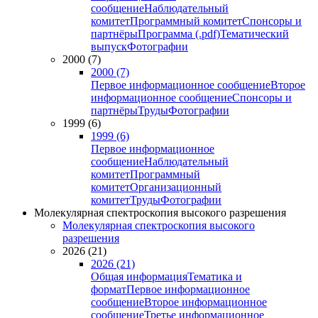
сообщение
Наблюдательный
комитет
Программный комитет
Спонсоры и
партнёры
Программа (.pdf)
Тематический
выпуск
Фотографии
2000 (7)
2000 (7)
Первое информационное сообщение
Второе
информационное сообщение
Спонсоры и
партнёры
Труды
Фотографии
1999 (6)
1999 (6)
Первое информационное
сообщение
Наблюдательный
комитет
Программный
комитет
Организационный
комитет
Труды
Фотографии
Молекулярная спектроскопия высокого разрешения
Молекулярная спектроскопия высокого
разрешения
2026 (21)
2026 (21)
Общая информация
Тематика и
формат
Первое информационное
сообщение
Второе информационное
сообщение
Третье информационное