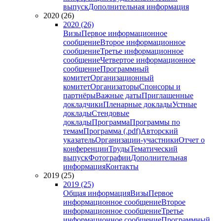
выпуск
Дополнительная информация
2020 (26)
2020 (26)
Визы
Первое информационное
сообщение
Второе информационное
сообщение
Третье информационное
сообщение
Четвертое информационное
сообщение
Программный
комитет
Организационный
комитет
Организаторы
Спонсоры и
партнёры
Важные даты
Приглашенные
докладчики
Пленарные доклады
Устные
доклады
Стендовые
доклады
Программа
Программы по
темам
Программа (.pdf)
Авторский
указатель
Организации-участники
Отчет о
конференции
Труды
Тематический
выпуск
Фотографии
Дополнительная
информация
Контакты
2019 (25)
2019 (25)
Общая информация
Визы
Первое
информационное сообщение
Второе
информационное сообщение
Третье
информационное сообщение
Программный