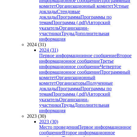
информационное сообщение
Программный
комитет
Организационный комитет
Устные
доклады
Стендовые
доклады
Программа
Программы по
темам
Программа (.pdf)
Авторский
указатель
Организации-
участники
Труды
Дополнительная
информация
2024 (31)
2024 (31)
Первое информационное сообщение
Второе
информационное сообщение
Третье
информационное сообщение
Четвертое
информационное сообщение
Программный
комитет
Организационный
комитет
Организаторы
Полученные
доклады
Программа
Программы по
темам
Программа (.pdf)
Авторский
указатель
Организации-
участники
Труды
Дополнительная
информация
2023 (30)
2023 (30)
Место проведения
Первое информационное
сообщение
Второе информационное