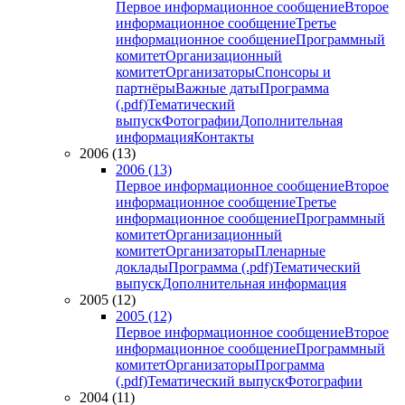
Первое информационное сообщение
Второе
информационное сообщение
Третье
информационное сообщение
Программный
комитет
Организационный
комитет
Организаторы
Спонсоры и
партнёры
Важные даты
Программа
(.pdf)
Тематический
выпуск
Фотографии
Дополнительная
информация
Контакты
2006 (13)
2006 (13)
Первое информационное сообщение
Второе
информационное сообщение
Третье
информационное сообщение
Программный
комитет
Организационный
комитет
Организаторы
Пленарные
доклады
Программа (.pdf)
Тематический
выпуск
Дополнительная информация
2005 (12)
2005 (12)
Первое информационное сообщение
Второе
информационное сообщение
Программный
комитет
Организаторы
Программа
(.pdf)
Тематический выпуск
Фотографии
2004 (11)