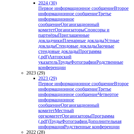
2024 (30)
Первое информационное сообщение
Второе
информационное сообщение
Третье
информационное
сообщение
Организационный
комитет
Организаторы
Спонсоры и
партнёры
Приглашенные
докладчики
Пленарные доклады
Устные
доклады
Стендовые доклады
Заочные
стендовые доклады
Программа
(.pdf)
Авторский
указатель
Труды
Фотографии
Родственные
конференции
2023 (29)
2023 (29)
Первое информационное сообщение
Второе
информационное сообщение
Третье
информационное сообщение
Четвертое
информационное
сообщение
Организационный
комитет
Местный
оргкомитет
Организаторы
Программа
(.pdf)
Труды
Фотографии
Дополнительная
информация
Родственные конференции
2022 (28)