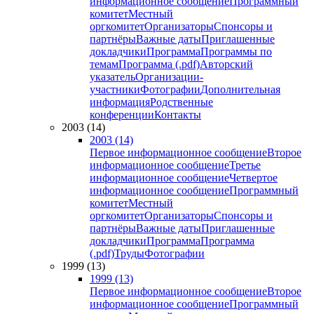
информационное сообщение
Программный
комитет
Местный
оргкомитет
Организаторы
Спонсоры и
партнёры
Важные даты
Приглашенные
докладчики
Программа
Программы по
темам
Программа (.pdf)
Авторский
указатель
Организации-
участники
Фотографии
Дополнительная
информация
Родственные
конференции
Контакты
2003 (14)
2003 (14)
Первое информационное сообщение
Второе
информационное сообщение
Третье
информационное сообщение
Четвертое
информационное сообщение
Программный
комитет
Местный
оргкомитет
Организаторы
Спонсоры и
партнёры
Важные даты
Приглашенные
докладчики
Программа
Программа
(.pdf)
Труды
Фотографии
1999 (13)
1999 (13)
Первое информационное сообщение
Второе
информационное сообщение
Программный