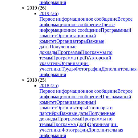
информация
2019 (26)
2019 (26)
Первое информационное сообщение
Второе
информационное сообщение
Третье
информационное сообщение
Программный
комитет
Организационный
комитет
Организаторы
Важные
даты
Полученные
доклады
Программа
Программы по
темам
Программа (.pdf)
Авторский
указатель
Организации-
участники
Труды
Фотографии
Дополнительная
информация
2018 (25)
2018 (25)
Первое информационное сообщение
Второе
информационное сообщение
Программный
комитет
Организационный
комитет
Организаторы
Спонсоры и
партнёры
Важные даты
Полученные
доклады
Программа
Программы по
темам
Программа (.pdf)
Организации-
участники
Фотографии
Дополнительная
информация