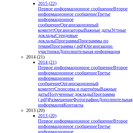
2015 (22)
Первое информационное сообщение
Второе
информационное сообщение
Третье
информационное
сообщение
Организационный
комитет
Организаторы
Важные даты
Устные
доклады
Стендовые
доклады
Программа
Программы по
темам
Программа (.pdf)
Организации-
участники
Дополнительная информация
2014 (21)
2014 (21)
Первое информационное сообщение
Второе
информационное сообщение
Третье
информационное
сообщение
Организационный
комитет
Спонсоры и партнёры
Важные
даты
Полученные доклады
Программа
(.pdf)
Размещение
Фотографии
Дополнительная
информация
Контакты
2013 (20)
2013 (20)
Первое информационное сообщение
Второе
информационное сообщение
Третье
информационное