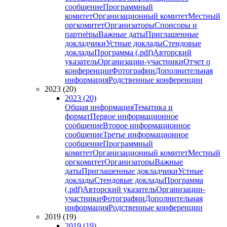
сообщение
Программный
комитет
Организационный комитет
Местный
оргкомитет
Организаторы
Спонсоры и
партнёры
Важные даты
Приглашенные
докладчики
Устные доклады
Стендовые
доклады
Программа (.pdf)
Авторский
указатель
Организации-участники
Отчет о
конференции
Фотографии
Дополнительная
информация
Родственные конференции
2023 (20)
2023 (20)
Общая информация
Тематика и
формат
Первое информационное
сообщение
Второе информационное
сообщение
Третье информационное
сообщение
Программный
комитет
Организационный комитет
Местный
оргкомитет
Организаторы
Важные
даты
Приглашенные докладчики
Устные
доклады
Стендовые доклады
Программа
(.pdf)
Авторский указатель
Организации-
участники
Фотографии
Дополнительная
информация
Родственные конференции
2019 (19)
2019 (19)