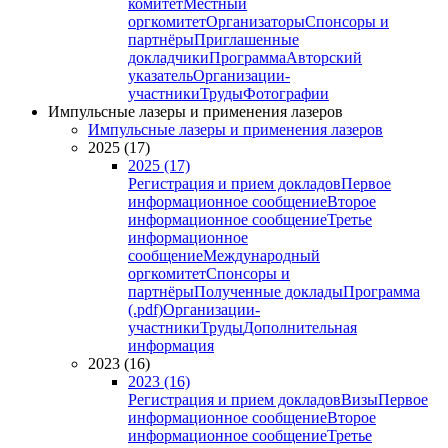
комитет
Местный
оргкомитет
Организаторы
Спонсоры и
партнёры
Приглашенные
докладчики
Программа
Авторский
указатель
Организации-
участники
Труды
Фотографии
Импульсные лазеры и применения лазеров
Импульсные лазеры и применения лазеров
2025 (17)
2025 (17)
Регистрация и прием докладов
Первое
информационное сообщение
Второе
информационное сообщение
Третье
информационное
сообщение
Международный
оргкомитет
Спонсоры и
партнёры
Полученные доклады
Программа
(.pdf)
Организации-
участники
Труды
Дополнительная
информация
2023 (16)
2023 (16)
Регистрация и прием докладов
Визы
Первое
информационное сообщение
Второе
информационное сообщение
Третье