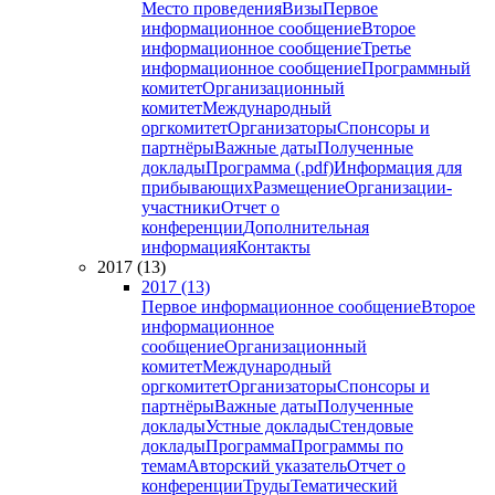
Место проведения
Визы
Первое
информационное сообщение
Второе
информационное сообщение
Третье
информационное сообщение
Программный
комитет
Организационный
комитет
Международный
оргкомитет
Организаторы
Спонсоры и
партнёры
Важные даты
Полученные
доклады
Программа (.pdf)
Информация для
прибывающих
Размещение
Организации-
участники
Отчет о
конференции
Дополнительная
информация
Контакты
2017 (13)
2017 (13)
Первое информационное сообщение
Второе
информационное
сообщение
Организационный
комитет
Международный
оргкомитет
Организаторы
Спонсоры и
партнёры
Важные даты
Полученные
доклады
Устные доклады
Стендовые
доклады
Программа
Программы по
темам
Авторский указатель
Отчет о
конференции
Труды
Тематический