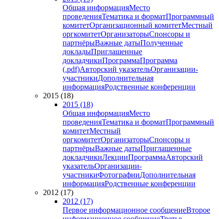
Общая информация
Место
проведения
Тематика и формат
Программный
комитет
Организационный комитет
Местный
оргкомитет
Организаторы
Спонсоры и
партнёры
Важные даты
Полученные
доклады
Приглашенные
докладчики
Программа
Программа
(.pdf)
Авторский указатель
Организации-
участники
Дополнительная
информация
Родственные конференции
2015 (18)
2015 (18)
Общая информация
Место
проведения
Тематика и формат
Программный
комитет
Местный
оргкомитет
Организаторы
Спонсоры и
партнёры
Важные даты
Приглашенные
докладчики
Лекции
Программа
Авторский
указатель
Организации-
участники
Фотографии
Дополнительная
информация
Родственные конференции
2012 (17)
2012 (17)
Первое информационное сообщение
Второе
информационное сообщение
Третье