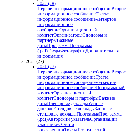
2022 (28)
Первое информационное сообщение
Второе
информационное сообщение
Третье
информационное сообщение
Четвертое
информационное
сообщение
Организационный
комитет
Организаторы
Спонсоры и
партнёры
Важные
даты
Программа
Программа
(.pdf)
Труды
Фотографии
Дополнительная
информация
2021 (27)
2021 (27)
Первое информационное сообщение
Второе
информационное сообщение
Третье
информационное сообщение
Четвертое
информационное сообщение
Программный
комитет
Организационный
комитет
Спонсоры и партнёры
Важные
даты
Пленарные доклады
Устные
доклады
Стендовые доклады
Заочные
стендовые доклады
Программа
Программа
(.pdf)
Авторский указатель
Организации-
участники
Отчет о
конференции
Труды
Тематический