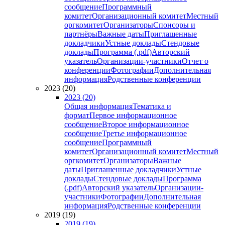
сообщение
Программный
комитет
Организационный комитет
Местный
оргкомитет
Организаторы
Спонсоры и
партнёры
Важные даты
Приглашенные
докладчики
Устные доклады
Стендовые
доклады
Программа (.pdf)
Авторский
указатель
Организации-участники
Отчет о
конференции
Фотографии
Дополнительная
информация
Родственные конференции
2023 (20)
2023 (20)
Общая информация
Тематика и
формат
Первое информационное
сообщение
Второе информационное
сообщение
Третье информационное
сообщение
Программный
комитет
Организационный комитет
Местный
оргкомитет
Организаторы
Важные
даты
Приглашенные докладчики
Устные
доклады
Стендовые доклады
Программа
(.pdf)
Авторский указатель
Организации-
участники
Фотографии
Дополнительная
информация
Родственные конференции
2019 (19)
2019 (19)