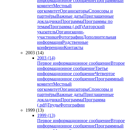
информационное сообщение
Программный
комитет
Местный
оргкомитет
Организаторы
Спонсоры и
партнёры
Важные даты
Приглашенные
докладчики
Программа
Программы по
темам
Программа (.pdf)
Авторский
указатель
Организации-
участники
Фотографии
Дополнительная
информация
Родственные
конференции
Контакты
2003 (14)
2003 (14)
Первое информационное сообщение
Второе
информационное сообщение
Третье
информационное сообщение
Четвертое
информационное сообщение
Программный
комитет
Местный
оргкомитет
Организаторы
Спонсоры и
партнёры
Важные даты
Приглашенные
докладчики
Программа
Программа
(.pdf)
Труды
Фотографии
1999 (13)
1999 (13)
Первое информационное сообщение
Второе
информационное сообщение
Программный