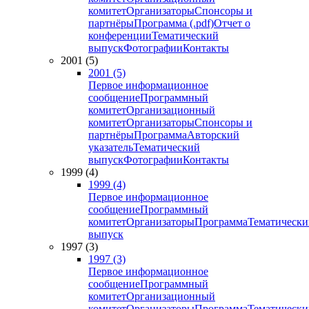
комитет
Организаторы
Спонсоры и
партнёры
Программа (.pdf)
Отчет о
конференции
Тематический
выпуск
Фотографии
Контакты
2001 (5)
2001 (5)
Первое информационное
сообщение
Программный
комитет
Организационный
комитет
Организаторы
Спонсоры и
партнёры
Программа
Авторский
указатель
Тематический
выпуск
Фотографии
Контакты
1999 (4)
1999 (4)
Первое информационное
сообщение
Программный
комитет
Организаторы
Программа
Тематически
выпуск
1997 (3)
1997 (3)
Первое информационное
сообщение
Программный
комитет
Организационный
комитет
Организаторы
Программа
Тематически