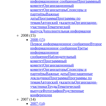
информационное сообщение
Программный
комитет
Организационный
комитет
Организаторы
Спонсоры и
партнёры
Важные
даты
Программа
Программы по
темам
Авторский указатель
Организации-
участники
Тематический
выпуск
Дополнительная информация
2008 (15)
2008 (15)
Первое информационное сообщение
Второе
информационное сообщение
Третье
информационное
сообщение
Наблюдательный
комитет
Программный
комитет
Организационный
комитет
Организаторы
Спонсоры и
партнёры
Важные даты
Приглашенные
докладчики
Программа
Программы по
темам
Авторский указатель
Организации-
участники
Труды
Тематический
выпуск
Фотографии
Родственные
конференции
2007 (14)
2007 (14)