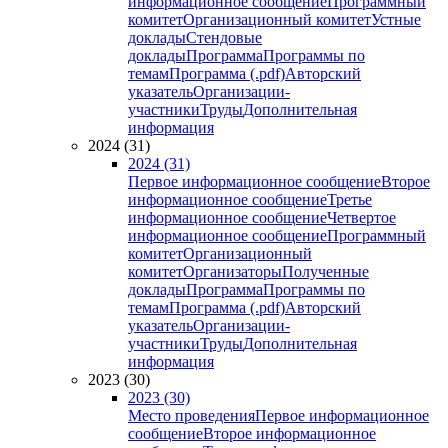
информационное сообщение
Программный
комитет
Организационный комитет
Устные
доклады
Стендовые
доклады
Программа
Программы по
темам
Программа (.pdf)
Авторский
указатель
Организации-
участники
Труды
Дополнительная
информация
2024 (31)
2024 (31)
Первое информационное сообщение
Второе
информационное сообщение
Третье
информационное сообщение
Четвертое
информационное сообщение
Программный
комитет
Организационный
комитет
Организаторы
Полученные
доклады
Программа
Программы по
темам
Программа (.pdf)
Авторский
указатель
Организации-
участники
Труды
Дополнительная
информация
2023 (30)
2023 (30)
Место проведения
Первое информационное
сообщение
Второе информационное