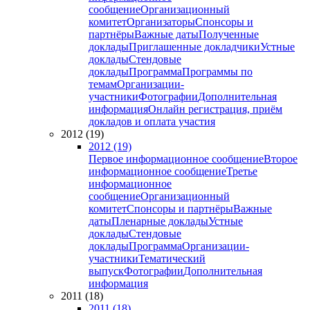
сообщение
Организационный
комитет
Организаторы
Спонсоры и
партнёры
Важные даты
Полученные
доклады
Приглашенные докладчики
Устные
доклады
Стендовые
доклады
Программа
Программы по
темам
Организации-
участники
Фотографии
Дополнительная
информация
Онлайн регистрация, приём
докладов и оплата участия
2012 (19)
2012 (19)
Первое информационное сообщение
Второе
информационное сообщение
Третье
информационное
сообщение
Организационный
комитет
Спонсоры и партнёры
Важные
даты
Пленарные доклады
Устные
доклады
Стендовые
доклады
Программа
Организации-
участники
Тематический
выпуск
Фотографии
Дополнительная
информация
2011 (18)
2011 (18)