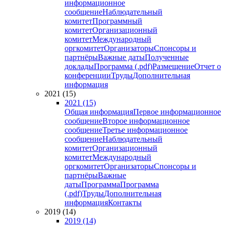
информационное
сообщение
Наблюдательный
комитет
Программный
комитет
Организационный
комитет
Международный
оргкомитет
Организаторы
Спонсоры и
партнёры
Важные даты
Полученные
доклады
Программа (.pdf)
Размещение
Отчет о
конференции
Труды
Дополнительная
информация
2021 (15)
2021 (15)
Общая информация
Первое информационное
сообщение
Второе информационное
сообщение
Третье информационное
сообщение
Наблюдательный
комитет
Организационный
комитет
Международный
оргкомитет
Организаторы
Спонсоры и
партнёры
Важные
даты
Программа
Программа
(.pdf)
Труды
Дополнительная
информация
Контакты
2019 (14)
2019 (14)