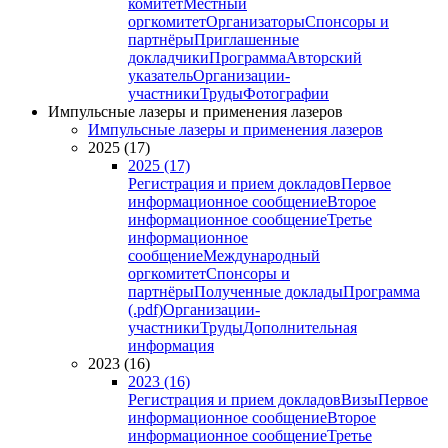
комитет
Местный
оргкомитет
Организаторы
Спонсоры и
партнёры
Приглашенные
докладчики
Программа
Авторский
указатель
Организации-
участники
Труды
Фотографии
Импульсные лазеры и применения лазеров
Импульсные лазеры и применения лазеров
2025 (17)
2025 (17)
Регистрация и прием докладов
Первое
информационное сообщение
Второе
информационное сообщение
Третье
информационное
сообщение
Международный
оргкомитет
Спонсоры и
партнёры
Полученные доклады
Программа
(.pdf)
Организации-
участники
Труды
Дополнительная
информация
2023 (16)
2023 (16)
Регистрация и прием докладов
Визы
Первое
информационное сообщение
Второе
информационное сообщение
Третье