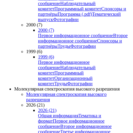
сообщение
Наблюдательный
комитет
Программный комитет
Спонсоры и
партнёры
Программа (.pdf)
Тематический
выпуск
Фотографии
2000 (7)
2000 (7)
Первое информационное сообщение
Второе
информационное сообщение
Спонсоры и
партнёры
Труды
Фотографии
1999 (6)
1999 (6)
Первое информационное
сообщение
Наблюдательный
комитет
Программный
комитет
Организационный
комитет
Труды
Фотографии
Молекулярная спектроскопия высокого разрешения
Молекулярная спектроскопия высокого
разрешения
2026 (21)
2026 (21)
Общая информация
Тематика и
формат
Первое информационное
сообщение
Второе информационное
сообщение
Третье информационное