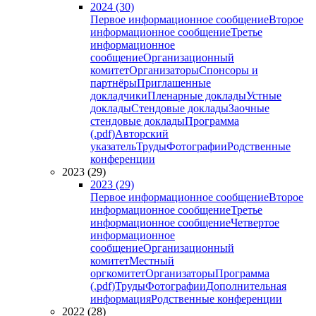
2024 (30)
Первое информационное сообщение
Второе
информационное сообщение
Третье
информационное
сообщение
Организационный
комитет
Организаторы
Спонсоры и
партнёры
Приглашенные
докладчики
Пленарные доклады
Устные
доклады
Стендовые доклады
Заочные
стендовые доклады
Программа
(.pdf)
Авторский
указатель
Труды
Фотографии
Родственные
конференции
2023 (29)
2023 (29)
Первое информационное сообщение
Второе
информационное сообщение
Третье
информационное сообщение
Четвертое
информационное
сообщение
Организационный
комитет
Местный
оргкомитет
Организаторы
Программа
(.pdf)
Труды
Фотографии
Дополнительная
информация
Родственные конференции
2022 (28)