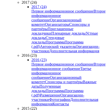
2017 (24)
2017 (24)
Первое информационное сообщение
Второе
информационное
сообщение
Организационный
комитет
Организаторы
Спонсоры и
партнёры
Приглашенные
докладчики
Пленарные доклады
Устные
доклады
Стендовые
доклады
Программа
Программа
(.pdf)
Авторский указатель
Организации-
участники
Дополнительная информация
2016 (23)
2016 (23)
Первое информационное сообщение
Второе
информационное сообщение
Третье
информационное
сообщение
Организационный
комитет
Спонсоры и партнёры
Важные
даты
Полученные
доклады
Программа
Программа
(.pdf)
Размещение
Организации-
участники
Фотографии
Дополнительная
информация
Контакты
2015 (22)