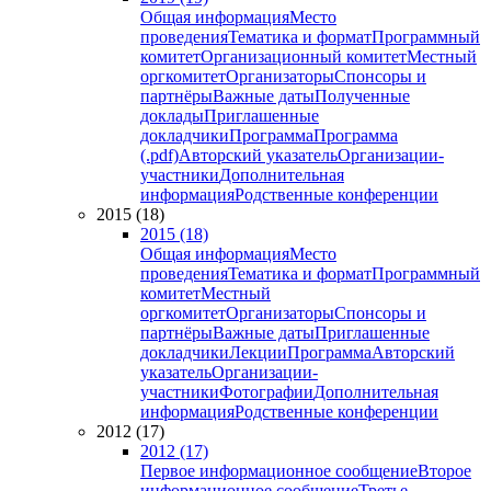
Общая информация
Место
проведения
Тематика и формат
Программный
комитет
Организационный комитет
Местный
оргкомитет
Организаторы
Спонсоры и
партнёры
Важные даты
Полученные
доклады
Приглашенные
докладчики
Программа
Программа
(.pdf)
Авторский указатель
Организации-
участники
Дополнительная
информация
Родственные конференции
2015 (18)
2015 (18)
Общая информация
Место
проведения
Тематика и формат
Программный
комитет
Местный
оргкомитет
Организаторы
Спонсоры и
партнёры
Важные даты
Приглашенные
докладчики
Лекции
Программа
Авторский
указатель
Организации-
участники
Фотографии
Дополнительная
информация
Родственные конференции
2012 (17)
2012 (17)
Первое информационное сообщение
Второе
информационное сообщение
Третье