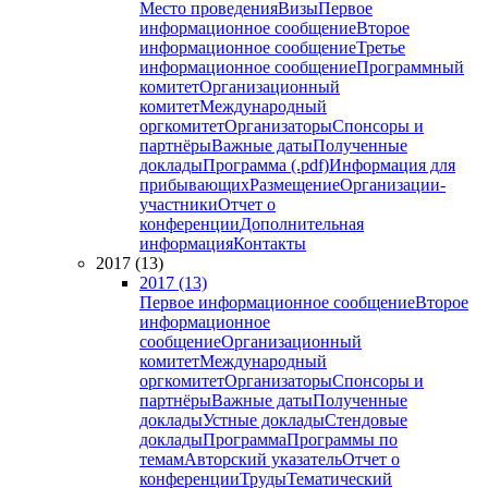
Место проведения
Визы
Первое
информационное сообщение
Второе
информационное сообщение
Третье
информационное сообщение
Программный
комитет
Организационный
комитет
Международный
оргкомитет
Организаторы
Спонсоры и
партнёры
Важные даты
Полученные
доклады
Программа (.pdf)
Информация для
прибывающих
Размещение
Организации-
участники
Отчет о
конференции
Дополнительная
информация
Контакты
2017 (13)
2017 (13)
Первое информационное сообщение
Второе
информационное
сообщение
Организационный
комитет
Международный
оргкомитет
Организаторы
Спонсоры и
партнёры
Важные даты
Полученные
доклады
Устные доклады
Стендовые
доклады
Программа
Программы по
темам
Авторский указатель
Отчет о
конференции
Труды
Тематический