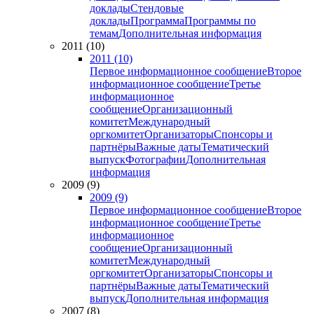
доклады
Стендовые
доклады
Программа
Программы по
темам
Дополнительная информация
2011 (10)
2011 (10)
Первое информационное сообщение
Второе
информационное сообщение
Третье
информационное
сообщение
Организационный
комитет
Международный
оргкомитет
Организаторы
Спонсоры и
партнёры
Важные даты
Тематический
выпуск
Фотографии
Дополнительная
информация
2009 (9)
2009 (9)
Первое информационное сообщение
Второе
информационное сообщение
Третье
информационное
сообщение
Организационный
комитет
Международный
оргкомитет
Организаторы
Спонсоры и
партнёры
Важные даты
Тематический
выпуск
Дополнительная информация
2007 (8)