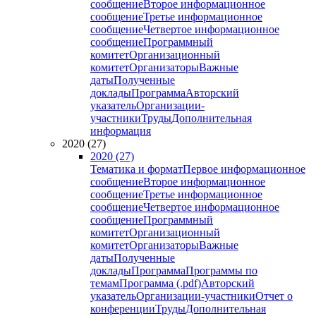
сообщение
Второе информационное
сообщение
Третье информационное
сообщение
Четвертое информационное
сообщение
Программный
комитет
Организационный
комитет
Организаторы
Важные
даты
Полученные
доклады
Программа
Авторский
указатель
Организации-
участники
Труды
Дополнительная
информация
2020 (27)
2020 (27)
Тематика и формат
Первое информационное
сообщение
Второе информационное
сообщение
Третье информационное
сообщение
Четвертое информационное
сообщение
Программный
комитет
Организационный
комитет
Организаторы
Важные
даты
Полученные
доклады
Программа
Программы по
темам
Программа (.pdf)
Авторский
указатель
Организации-участники
Отчет о
конференции
Труды
Дополнительная