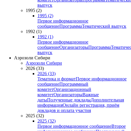
выпуск
1995 (2)
1995 (2)
Первое информационное
сообщение
Программа
Тематический выпуск
1992 (1)
1992 (1)
Первое информационное
сообщение
Организаторы
Программа
Тематиче
выпуск
Аэрозоли Сибири
Аэрозоли Сибири
2026 (33)
2026 (33)
Тематика и формат
Первое информационное
сообщение
Программный
комитет
Организационный
комитет
Организаторы
Важные
даты
Полученные доклады
Дополнительная
информация
Онлайн регистрация, приём
докладов и оплата участия
2025 (32)
2025 (32)
Первое информационное сообщение
Второе