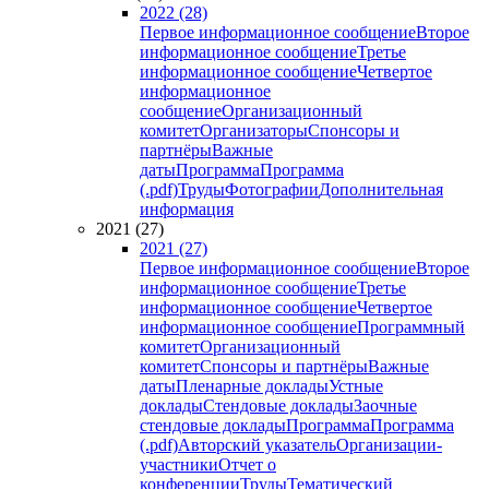
2022 (28)
Первое информационное сообщение
Второе
информационное сообщение
Третье
информационное сообщение
Четвертое
информационное
сообщение
Организационный
комитет
Организаторы
Спонсоры и
партнёры
Важные
даты
Программа
Программа
(.pdf)
Труды
Фотографии
Дополнительная
информация
2021 (27)
2021 (27)
Первое информационное сообщение
Второе
информационное сообщение
Третье
информационное сообщение
Четвертое
информационное сообщение
Программный
комитет
Организационный
комитет
Спонсоры и партнёры
Важные
даты
Пленарные доклады
Устные
доклады
Стендовые доклады
Заочные
стендовые доклады
Программа
Программа
(.pdf)
Авторский указатель
Организации-
участники
Отчет о
конференции
Труды
Тематический