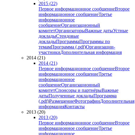
2015 (22)
Первое информационное сообщение
Второе
информационное сообщение
Третье
информационное
сообщение
Организационный
комитет
Организаторы
Важные даты
Устные
доклады
Стендовые
доклады
Программа
Программы по
темам
Программа (.pdf)
Организации-
участники
Дополнительная информация
2014 (21)
2014 (21)
Первое информационное сообщение
Второе
информационное сообщение
Третье
информационное
сообщение
Организационный
комитет
Спонсоры и партнёры
Важные
даты
Полученные доклады
Программа
(.pdf)
Размещение
Фотографии
Дополнительная
информация
Контакты
2013 (20)
2013 (20)
Первое информационное сообщение
Второе
информационное сообщение
Третье
информационное