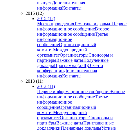
выпуск
Дополнительная
информация
Контакты
2015 (12)
2015 (12)
Место проведения
Тематика и формат
Первое
информационное сообщение
Второе
информационное сообщение
Третье
информационное
сообщение
Организационный
комитет
Международный
оргкомитет
Организаторы
Спонсоры и
партнёры
Важные даты
Полученные
доклады
Программа (.pdf)
Отчет о
конференции
Дополнительная
информация
Контакты
2013 (11)
2013 (11)
Первое информационное сообщение
Второе
информационное сообщение
Третье
информационное
сообщение
Организационный
комитет
Международный
оргкомитет
Организаторы
Спонсоры и
партнёры
Важные даты
Приглашенные
докладчики
Пленарные доклады
Устные