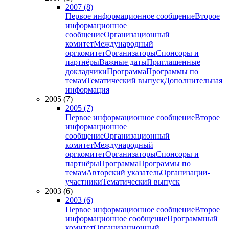
2007 (8)
Первое информационное сообщение
Второе
информационное
сообщение
Организационный
комитет
Международный
оргкомитет
Организаторы
Спонсоры и
партнёры
Важные даты
Приглашенные
докладчики
Программа
Программы по
темам
Тематический выпуск
Дополнительная
информация
2005 (7)
2005 (7)
Первое информационное сообщение
Второе
информационное
сообщение
Организационный
комитет
Международный
оргкомитет
Организаторы
Спонсоры и
партнёры
Программа
Программы по
темам
Авторский указатель
Организации-
участники
Тематический выпуск
2003 (6)
2003 (6)
Первое информационное сообщение
Второе
информационное сообщение
Программный
комитет
Организационный