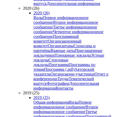
выпуск
Дополнительная информация
2020 (26)
2020 (26)
Визы
Первое информационное
сообщение
Второе информационное
сообщение
Третье информационное
сообщение
Четвертое информационное
сообщение
Программный
комитет
Организационный
комитет
Организаторы
Спонсоры и
партнёры
Важные даты
Приглашенные
докладчики
Пленарные доклады
Устные
доклады
Стендовые
доклады
Программа
Программы по
темам
Программа (.pdf)
Авторский
указатель
Организации-участники
Отчет о
конференции
Труды
Тематический
выпуск
Фотографии
Дополнительная
информация
Контакты
2019 (25)
2019 (25)
Общая информация
Визы
Первое
информационное сообщение
Второе
информационное сообщение
Третье
информационное сообщение
Программный