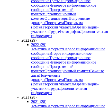
сообщение
Третье информационное
сообщение
Четвертое информационное
сообщение
Программный
комитет
Организационный
комитет
Организаторы
Полученные
доклады
Программа
Программа
(.pdf)
Авторский указатель
Организации-
участники
Труды
Фотографии
Дополнительная
информация
2022 (29)
2022 (29)
Тематика и формат
Первое информационное
сообщение
Второе информационное
сообщение
Третье информационное
сообщение
Четвертое информационное
сообщение
Программный
комитет
Организационный комитет
Важные
даты
Полученные
доклады
Программа
Программа
(.pdf)
Авторский указатель
Организации-
участники
Труды
Дополнительная
информация
2021 (28)
2021 (28)
Тематика и формат
Первое информационное