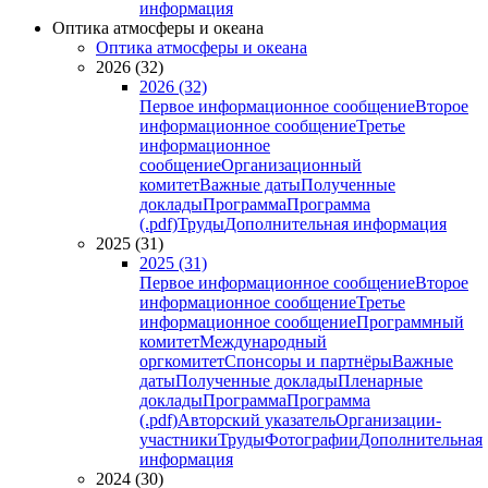
информация
Оптика атмосферы и океана
Оптика атмосферы и океана
2026 (32)
2026 (32)
Первое информационное сообщение
Второе
информационное сообщение
Третье
информационное
сообщение
Организационный
комитет
Важные даты
Полученные
доклады
Программа
Программа
(.pdf)
Труды
Дополнительная информация
2025 (31)
2025 (31)
Первое информационное сообщение
Второе
информационное сообщение
Третье
информационное сообщение
Программный
комитет
Международный
оргкомитет
Спонсоры и партнёры
Важные
даты
Полученные доклады
Пленарные
доклады
Программа
Программа
(.pdf)
Авторский указатель
Организации-
участники
Труды
Фотографии
Дополнительная
информация
2024 (30)