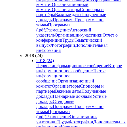
комитет
Организационный
комитет
Организаторы
Спонсоры и
партнёры
Важные даты
Полученные
доклады
Программа
Программы по
темам
Программа
(.pdf)
Размещение
Авторский
указатель
Организации-участники
Отчет о
конференции
Труды
Тематический
выпуск
Фотографии
Дополнительная
информация
2018 (24)
2018 (24)
Первое информационное сообщение
Второе
информационное сообщение
Третье
информационное
сообщение
Организационный
комитет
Организаторы
Спонсоры и
партнёры
Важные даты
Полученные
доклады
Пленарные доклады
Устные
доклады
Стендовые
доклады
Программа
Программы по
темам
Программа
(.pdf)
Размещение
Организации-
участники
Труды
Фотографии
Дополнительная
информация
Контакты