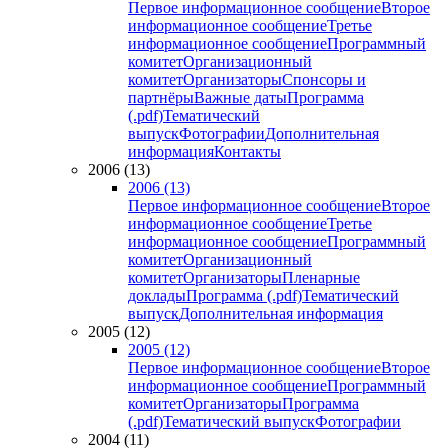
Первое информационное сообщение
Второе
информационное сообщение
Третье
информационное сообщение
Программный
комитет
Организационный
комитет
Организаторы
Спонсоры и
партнёры
Важные даты
Программа
(.pdf)
Тематический
выпуск
Фотографии
Дополнительная
информация
Контакты
2006 (13)
2006 (13)
Первое информационное сообщение
Второе
информационное сообщение
Третье
информационное сообщение
Программный
комитет
Организационный
комитет
Организаторы
Пленарные
доклады
Программа (.pdf)
Тематический
выпуск
Дополнительная информация
2005 (12)
2005 (12)
Первое информационное сообщение
Второе
информационное сообщение
Программный
комитет
Организаторы
Программа
(.pdf)
Тематический выпуск
Фотографии
2004 (11)