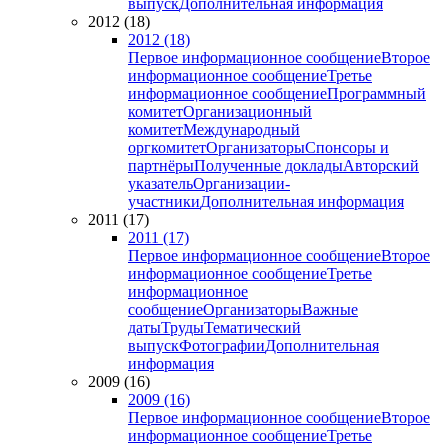
выпуск
Дополнительная информация
2012 (18)
2012 (18)
Первое информационное сообщение
Второе
информационное сообщение
Третье
информационное сообщение
Программный
комитет
Организационный
комитет
Международный
оргкомитет
Организаторы
Спонсоры и
партнёры
Полученные доклады
Авторский
указатель
Организации-
участники
Дополнительная информация
2011 (17)
2011 (17)
Первое информационное сообщение
Второе
информационное сообщение
Третье
информационное
сообщение
Организаторы
Важные
даты
Труды
Тематический
выпуск
Фотографии
Дополнительная
информация
2009 (16)
2009 (16)
Первое информационное сообщение
Второе
информационное сообщение
Третье