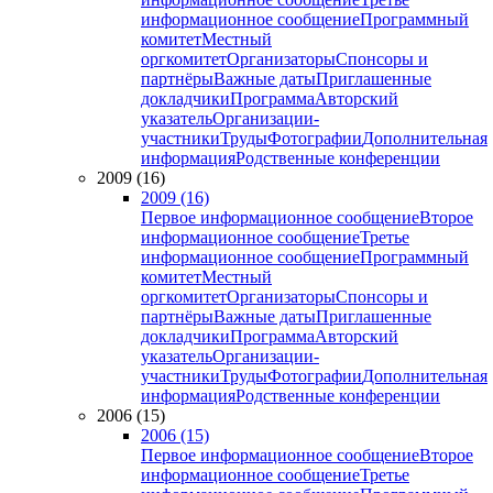
информационное сообщение
Программный
комитет
Местный
оргкомитет
Организаторы
Спонсоры и
партнёры
Важные даты
Приглашенные
докладчики
Программа
Авторский
указатель
Организации-
участники
Труды
Фотографии
Дополнительная
информация
Родственные конференции
2009 (16)
2009 (16)
Первое информационное сообщение
Второе
информационное сообщение
Третье
информационное сообщение
Программный
комитет
Местный
оргкомитет
Организаторы
Спонсоры и
партнёры
Важные даты
Приглашенные
докладчики
Программа
Авторский
указатель
Организации-
участники
Труды
Фотографии
Дополнительная
информация
Родственные конференции
2006 (15)
2006 (15)
Первое информационное сообщение
Второе
информационное сообщение
Третье