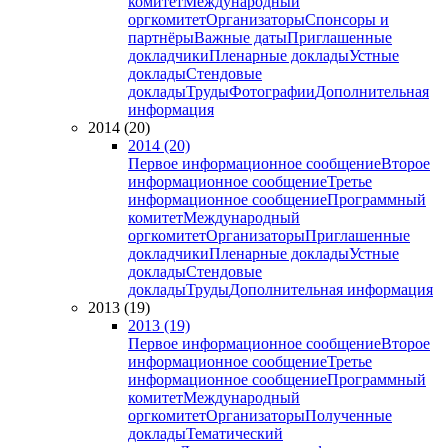
комитет
Международный
оргкомитет
Организаторы
Спонсоры и
партнёры
Важные даты
Приглашенные
докладчики
Пленарные доклады
Устные
доклады
Стендовые
доклады
Труды
Фотографии
Дополнительная
информация
2014 (20)
2014 (20)
Первое информационное сообщение
Второе
информационное сообщение
Третье
информационное сообщение
Программный
комитет
Международный
оргкомитет
Организаторы
Приглашенные
докладчики
Пленарные доклады
Устные
доклады
Стендовые
доклады
Труды
Дополнительная информация
2013 (19)
2013 (19)
Первое информационное сообщение
Второе
информационное сообщение
Третье
информационное сообщение
Программный
комитет
Международный
оргкомитет
Организаторы
Полученные
доклады
Тематический