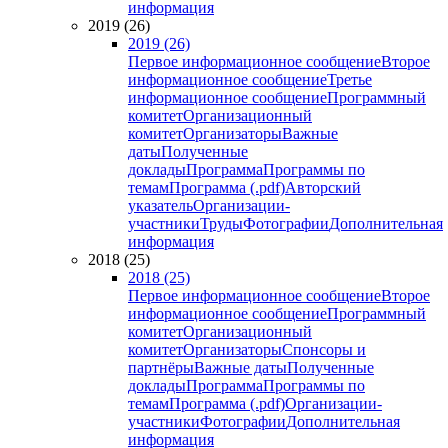
информация
2019 (26)
2019 (26)
Первое информационное сообщение
Второе
информационное сообщение
Третье
информационное сообщение
Программный
комитет
Организационный
комитет
Организаторы
Важные
даты
Полученные
доклады
Программа
Программы по
темам
Программа (.pdf)
Авторский
указатель
Организации-
участники
Труды
Фотографии
Дополнительная
информация
2018 (25)
2018 (25)
Первое информационное сообщение
Второе
информационное сообщение
Программный
комитет
Организационный
комитет
Организаторы
Спонсоры и
партнёры
Важные даты
Полученные
доклады
Программа
Программы по
темам
Программа (.pdf)
Организации-
участники
Фотографии
Дополнительная
информация