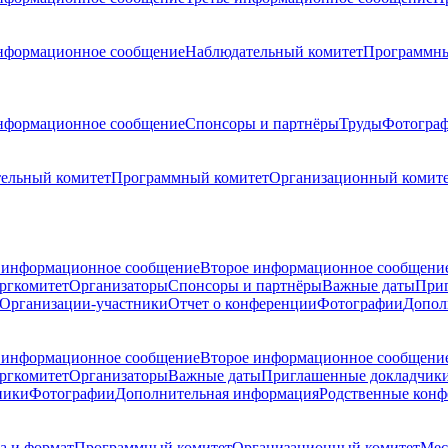
нформационное сообщение
Наблюдательный комитет
Программны
нформационное сообщение
Спонсоры и партнёры
Труды
Фотогра
ельный комитет
Программный комитет
Организационный комит
 информационное сообщение
Второе информационное сообщени
ргкомитет
Организаторы
Спонсоры и партнёры
Важные даты
При
Организации-участники
Отчет о конференции
Фотографии
Допол
 информационное сообщение
Второе информационное сообщени
ргкомитет
Организаторы
Важные даты
Приглашенные докладчик
ники
Фотографии
Дополнительная информация
Родственные кон
а и формат
Программный комитет
Организационный комитет
Мес