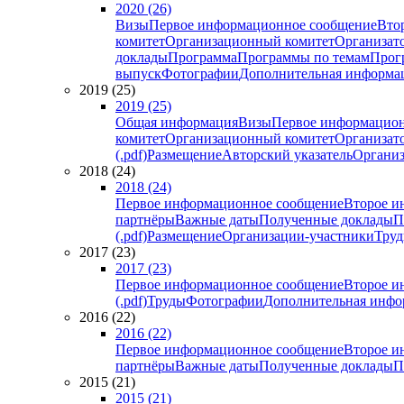
2020 (26)
Визы
Первое информационное сообщение
Вто
комитет
Организационный комитет
Организат
доклады
Программа
Программы по темам
Прогр
выпуск
Фотографии
Дополнительная информа
2019 (25)
2019 (25)
Общая информация
Визы
Первое информацион
комитет
Организационный комитет
Организат
(.pdf)
Размещение
Авторский указатель
Организ
2018 (24)
2018 (24)
Первое информационное сообщение
Второе и
партнёры
Важные даты
Полученные доклады
П
(.pdf)
Размещение
Организации-участники
Тру
2017 (23)
2017 (23)
Первое информационное сообщение
Второе и
(.pdf)
Труды
Фотографии
Дополнительная инфо
2016 (22)
2016 (22)
Первое информационное сообщение
Второе и
партнёры
Важные даты
Полученные доклады
П
2015 (21)
2015 (21)