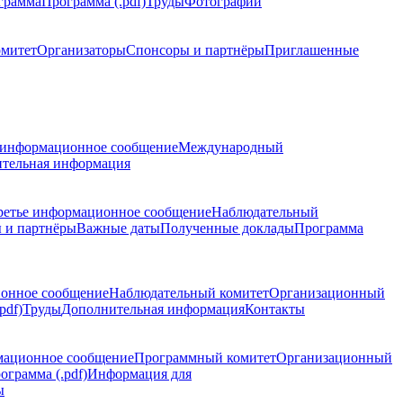
грамма
Программа (.pdf)
Труды
Фотографии
омитет
Организаторы
Спонсоры и партнёры
Приглашенные
 информационное сообщение
Международный
тельная информация
ретье информационное сообщение
Наблюдательный
 и партнёры
Важные даты
Полученные доклады
Программа
ионное сообщение
Наблюдательный комитет
Организационный
pdf)
Труды
Дополнительная информация
Контакты
мационное сообщение
Программный комитет
Организационный
ограмма (.pdf)
Информация для
ы