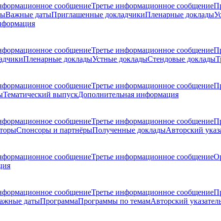
нформационное сообщение
Третье информационное сообщение
П
ры
Важные даты
Приглашенные докладчики
Пленарные доклады
У
нформация
нформационное сообщение
Третье информационное сообщение
П
адчики
Пленарные доклады
Устные доклады
Стендовые доклады
Т
нформационное сообщение
Третье информационное сообщение
П
ы
Тематический выпуск
Дополнительная информация
нформационное сообщение
Третье информационное сообщение
П
торы
Спонсоры и партнёры
Полученные доклады
Авторский указ
нформационное сообщение
Третье информационное сообщение
О
ция
нформационное сообщение
Третье информационное сообщение
П
ажные даты
Программа
Программы по темам
Авторский указател