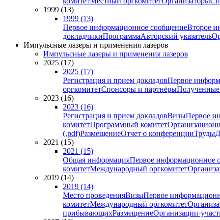
комитет
Местный оргкомитет
Организаторы
Сп
1999 (13)
1999 (13)
Первое информационное сообщение
Второе и
докладчики
Программа
Авторский указатель
Ор
Импульсные лазеры и применения лазеров
Импульсные лазеры и применения лазеров
2025 (17)
2025 (17)
Регистрация и прием докладов
Первое информ
оргкомитет
Спонсоры и партнёры
Полученные
2023 (16)
2023 (16)
Регистрация и прием докладов
Визы
Первое и
комитет
Программный комитет
Организационн
(.pdf)
Размещение
Отчет о конференции
Труды
Д
2021 (15)
2021 (15)
Общая информация
Первое информационное 
комитет
Международный оргкомитет
Организа
2019 (14)
2019 (14)
Место проведения
Визы
Первое информационн
комитет
Международный оргкомитет
Организа
прибывающих
Размещение
Организации-учас