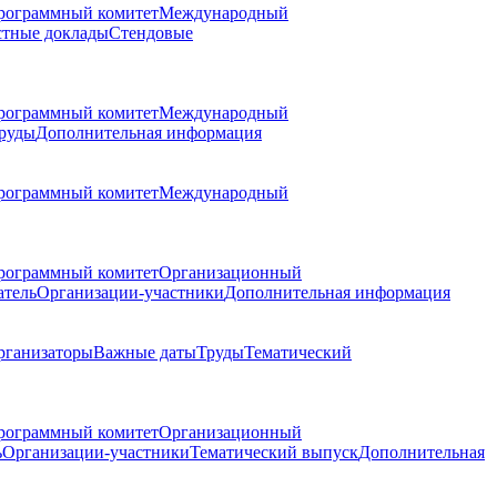
рограммный комитет
Международный
стные доклады
Стендовые
рограммный комитет
Международный
руды
Дополнительная информация
рограммный комитет
Международный
рограммный комитет
Организационный
атель
Организации-участники
Дополнительная информация
рганизаторы
Важные даты
Труды
Тематический
рограммный комитет
Организационный
ь
Организации-участники
Тематический выпуск
Дополнительная