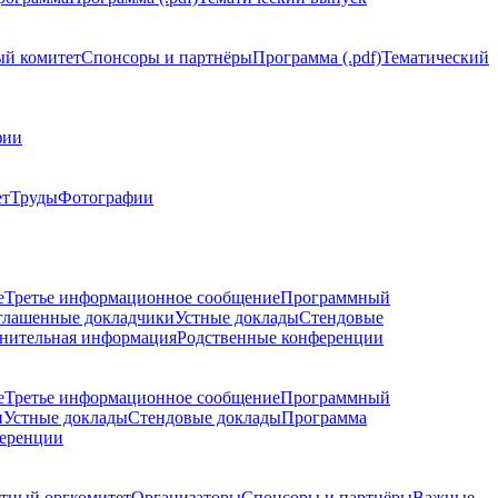
й комитет
Спонсоры и партнёры
Программа (.pdf)
Тематический
фии
ет
Труды
Фотографии
е
Третье информационное сообщение
Программный
глашенные докладчики
Устные доклады
Стендовые
нительная информация
Родственные конференции
е
Третье информационное сообщение
Программный
и
Устные доклады
Стендовые доклады
Программа
ференции
тный оргкомитет
Организаторы
Спонсоры и партнёры
Важные