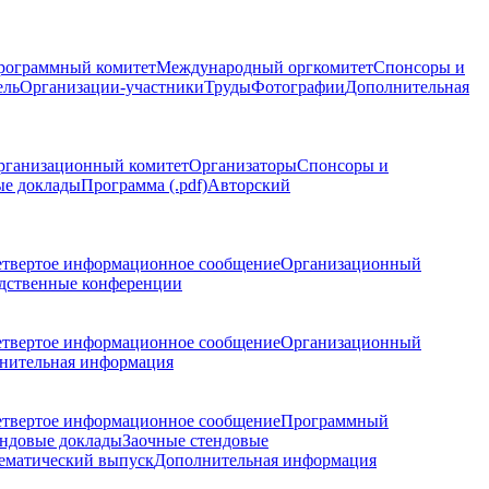
рограммный комитет
Международный оргкомитет
Спонсоры и
ель
Организации-участники
Труды
Фотографии
Дополнительная
рганизационный комитет
Организаторы
Спонсоры и
ые доклады
Программа (.pdf)
Авторский
етвертое информационное сообщение
Организационный
дственные конференции
етвертое информационное сообщение
Организационный
нительная информация
етвертое информационное сообщение
Программный
ндовые доклады
Заочные стендовые
ематический выпуск
Дополнительная информация