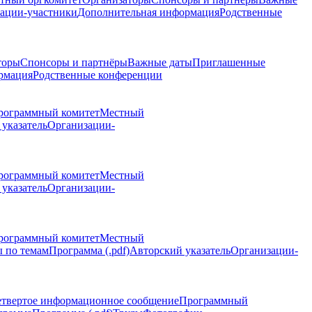
ации-участники
Дополнительная информация
Родственные
торы
Спонсоры и партнёры
Важные даты
Приглашенные
рмация
Родственные конференции
рограммный комитет
Местный
указатель
Организации-
рограммный комитет
Местный
указатель
Организации-
рограммный комитет
Местный
 по темам
Программа (.pdf)
Авторский указатель
Организации-
етвертое информационное сообщение
Программный