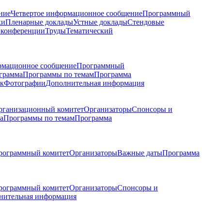
ние
Четвертое информационное сообщение
Программный
ки
Пленарные доклады
Устные доклады
Стендовые
 конференции
Труды
Тематический
рмационное сообщение
Программный
грамма
Программы по темам
Программа
к
Фотографии
Дополнительная информация
рганизационный комитет
Организаторы
Спонсоры и
а
Программы по темам
Программа
рограммный комитет
Организаторы
Важные даты
Программа
рограммный комитет
Организаторы
Спонсоры и
нительная информация