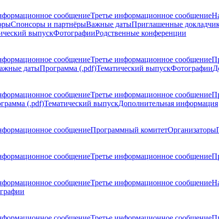
нформационное сообщение
Третье информационное сообщение
Н
оры
Спонсоры и партнёры
Важные даты
Приглашенные докладчи
ический выпуск
Фотографии
Родственные конференции
нформационное сообщение
Третье информационное сообщение
П
ажные даты
Программа (.pdf)
Тематический выпуск
Фотографии
Д
нформационное сообщение
Третье информационное сообщение
П
грамма (.pdf)
Тематический выпуск
Дополнительная информация
нформационное сообщение
Программный комитет
Организаторы
нформационное сообщение
Третье информационное сообщение
Пр
нформационное сообщение
Третье информационное сообщение
Н
графии
нформационное сообщение
Третье информационное сообщение
П