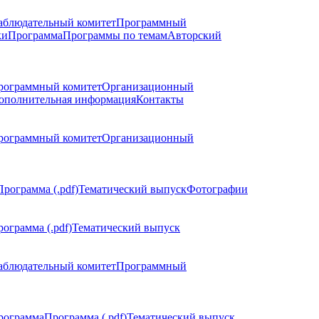
аблюдательный комитет
Программный
ки
Программа
Программы по темам
Авторский
рограммный комитет
Организационный
ополнительная информация
Контакты
рограммный комитет
Организационный
Программа (.pdf)
Тематический выпуск
Фотографии
ограмма (.pdf)
Тематический выпуск
аблюдательный комитет
Программный
рограмма
Программа (.pdf)
Тематический выпуск