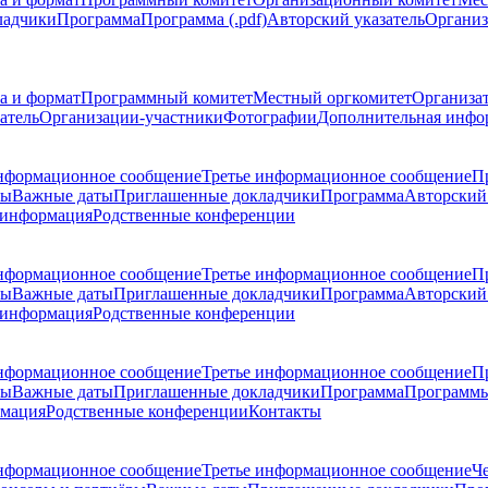
ладчики
Программа
Программа (.pdf)
Авторский указатель
Организ
а и формат
Программный комитет
Местный оргкомитет
Организа
атель
Организации-участники
Фотографии
Дополнительная инфо
нформационное сообщение
Третье информационное сообщение
П
ры
Важные даты
Приглашенные докладчики
Программа
Авторский 
 информация
Родственные конференции
нформационное сообщение
Третье информационное сообщение
П
ры
Важные даты
Приглашенные докладчики
Программа
Авторский 
 информация
Родственные конференции
нформационное сообщение
Третье информационное сообщение
П
ры
Важные даты
Приглашенные докладчики
Программа
Программы
рмация
Родственные конференции
Контакты
нформационное сообщение
Третье информационное сообщение
Ч