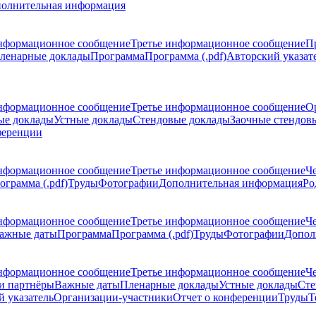
олнительная информация
нформационное сообщение
Третье информационное сообщение
П
ленарные доклады
Программа
Программа (.pdf)
Авторский указат
нформационное сообщение
Третье информационное сообщение
О
ые доклады
Устные доклады
Стендовые доклады
Заочные стендов
ференции
нформационное сообщение
Третье информационное сообщение
Ч
ограмма (.pdf)
Труды
Фотографии
Дополнительная информация
Ро
нформационное сообщение
Третье информационное сообщение
Ч
ажные даты
Программа
Программа (.pdf)
Труды
Фотографии
Допол
нформационное сообщение
Третье информационное сообщение
Ч
и партнёры
Важные даты
Пленарные доклады
Устные доклады
Сте
 указатель
Организации-участники
Отчет о конференции
Труды
Т