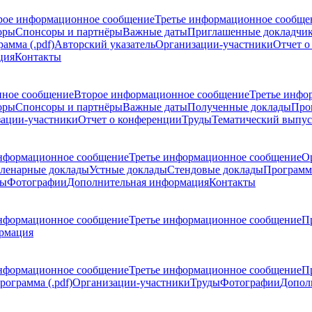
рое информационное сообщение
Третье информационное сообще
оры
Спонсоры и партнёры
Важные даты
Приглашенные докладчи
амма (.pdf)
Авторский указатель
Организации-участники
Отчет о
ция
Контакты
ное сообщение
Второе информационное сообщение
Третье инфо
оры
Спонсоры и партнёры
Важные даты
Полученные доклады
Про
ации-участники
Отчет о конференции
Труды
Тематический выпус
нформационное сообщение
Третье информационное сообщение
О
ленарные доклады
Устные доклады
Стендовые доклады
Программ
ды
Фотографии
Дополнительная информация
Контакты
нформационное сообщение
Третье информационное сообщение
П
рмация
нформационное сообщение
Третье информационное сообщение
П
рограмма (.pdf)
Организации-участники
Труды
Фотографии
Допол