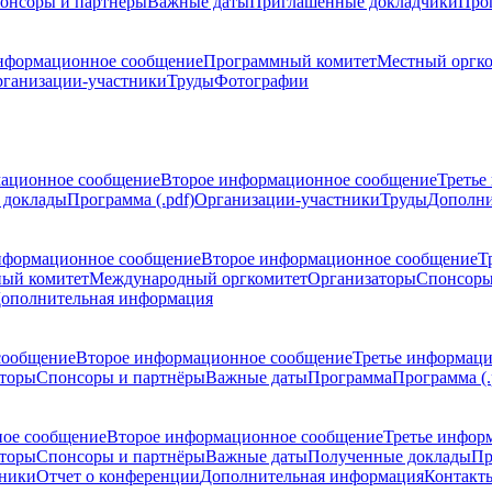
онсоры и партнёры
Важные даты
Приглашенные докладчики
Про
нформационное сообщение
Программный комитет
Местный оргк
ганизации-участники
Труды
Фотографии
ационное сообщение
Второе информационное сообщение
Третье
 доклады
Программа (.pdf)
Организации-участники
Труды
Дополни
нформационное сообщение
Второе информационное сообщение
Т
ый комитет
Международный оргкомитет
Организаторы
Спонсоры
ополнительная информация
сообщение
Второе информационное сообщение
Третье информац
торы
Спонсоры и партнёры
Важные даты
Программа
Программа (.
ое сообщение
Второе информационное сообщение
Третье инфор
торы
Спонсоры и партнёры
Важные даты
Полученные доклады
Пр
тники
Отчет о конференции
Дополнительная информация
Контакт