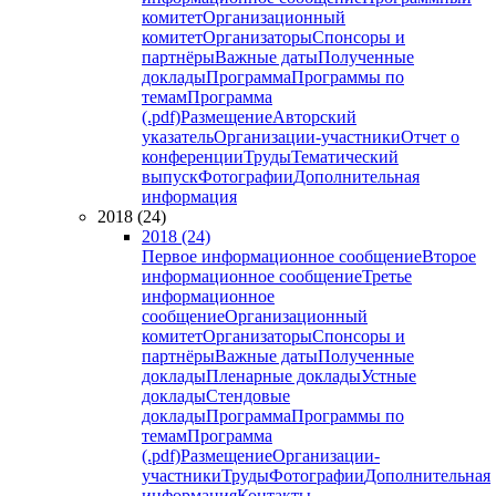
комитет
Организационный
комитет
Организаторы
Спонсоры и
партнёры
Важные даты
Полученные
доклады
Программа
Программы по
темам
Программа
(.pdf)
Размещение
Авторский
указатель
Организации-участники
Отчет о
конференции
Труды
Тематический
выпуск
Фотографии
Дополнительная
информация
2018 (24)
2018 (24)
Первое информационное сообщение
Второе
информационное сообщение
Третье
информационное
сообщение
Организационный
комитет
Организаторы
Спонсоры и
партнёры
Важные даты
Полученные
доклады
Пленарные доклады
Устные
доклады
Стендовые
доклады
Программа
Программы по
темам
Программа
(.pdf)
Размещение
Организации-
участники
Труды
Фотографии
Дополнительная
информация
Контакты