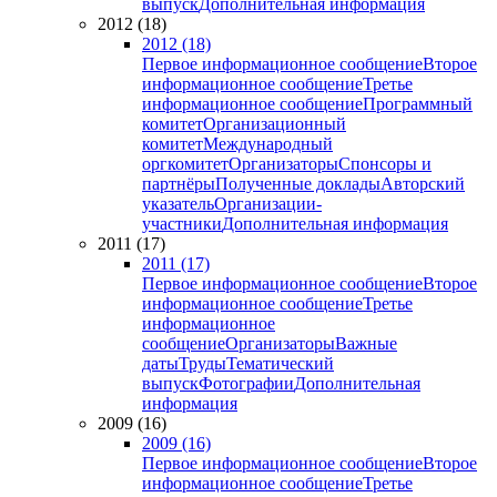
выпуск
Дополнительная информация
2012 (18)
2012 (18)
Первое информационное сообщение
Второе
информационное сообщение
Третье
информационное сообщение
Программный
комитет
Организационный
комитет
Международный
оргкомитет
Организаторы
Спонсоры и
партнёры
Полученные доклады
Авторский
указатель
Организации-
участники
Дополнительная информация
2011 (17)
2011 (17)
Первое информационное сообщение
Второе
информационное сообщение
Третье
информационное
сообщение
Организаторы
Важные
даты
Труды
Тематический
выпуск
Фотографии
Дополнительная
информация
2009 (16)
2009 (16)
Первое информационное сообщение
Второе
информационное сообщение
Третье