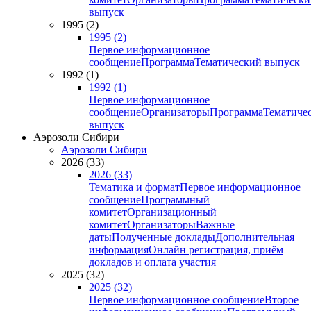
выпуск
1995 (2)
1995 (2)
Первое информационное
сообщение
Программа
Тематический выпуск
1992 (1)
1992 (1)
Первое информационное
сообщение
Организаторы
Программа
Тематиче
выпуск
Аэрозоли Сибири
Аэрозоли Сибири
2026 (33)
2026 (33)
Тематика и формат
Первое информационное
сообщение
Программный
комитет
Организационный
комитет
Организаторы
Важные
даты
Полученные доклады
Дополнительная
информация
Онлайн регистрация, приём
докладов и оплата участия
2025 (32)
2025 (32)
Первое информационное сообщение
Второе