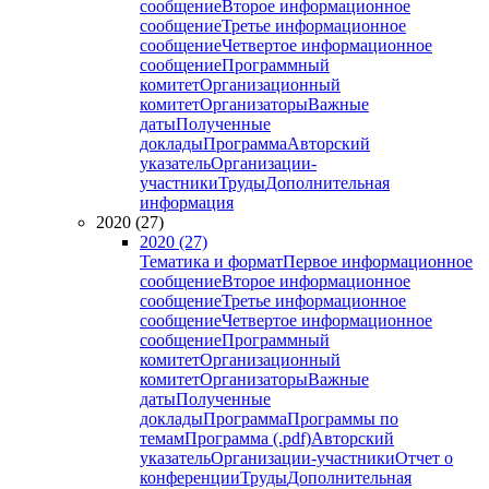
сообщение
Второе информационное
сообщение
Третье информационное
сообщение
Четвертое информационное
сообщение
Программный
комитет
Организационный
комитет
Организаторы
Важные
даты
Полученные
доклады
Программа
Авторский
указатель
Организации-
участники
Труды
Дополнительная
информация
2020 (27)
2020 (27)
Тематика и формат
Первое информационное
сообщение
Второе информационное
сообщение
Третье информационное
сообщение
Четвертое информационное
сообщение
Программный
комитет
Организационный
комитет
Организаторы
Важные
даты
Полученные
доклады
Программа
Программы по
темам
Программа (.pdf)
Авторский
указатель
Организации-участники
Отчет о
конференции
Труды
Дополнительная