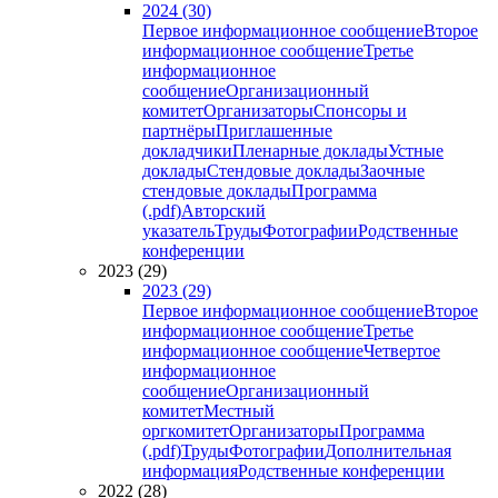
2024 (30)
Первое информационное сообщение
Второе
информационное сообщение
Третье
информационное
сообщение
Организационный
комитет
Организаторы
Спонсоры и
партнёры
Приглашенные
докладчики
Пленарные доклады
Устные
доклады
Стендовые доклады
Заочные
стендовые доклады
Программа
(.pdf)
Авторский
указатель
Труды
Фотографии
Родственные
конференции
2023 (29)
2023 (29)
Первое информационное сообщение
Второе
информационное сообщение
Третье
информационное сообщение
Четвертое
информационное
сообщение
Организационный
комитет
Местный
оргкомитет
Организаторы
Программа
(.pdf)
Труды
Фотографии
Дополнительная
информация
Родственные конференции
2022 (28)