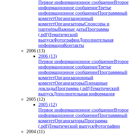
Первое информационное сообщение
Второе
информационное сообщение
Третье
информационное сообщение
Программный
комитет
Организационный
комитет
Организаторы
Спонсоры и
партнёры
Важные даты
Программа
(.pdf)
Тематический
выпуск
Фотографии
Дополнительная
информация
Контакты
2006 (13)
2006 (13)
Первое информационное сообщение
Второе
информационное сообщение
Третье
информационное сообщение
Программный
комитет
Организационный
комитет
Организаторы
Пленарные
доклады
Программа (.pdf)
Тематический
выпуск
Дополнительная информация
2005 (12)
2005 (12)
Первое информационное сообщение
Второе
информационное сообщение
Программный
комитет
Организаторы
Программа
(.pdf)
Тематический выпуск
Фотографии
2004 (11)