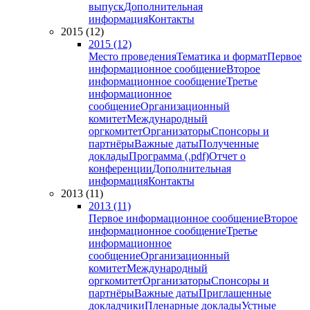
выпуск
Дополнительная
информация
Контакты
2015 (12)
2015 (12)
Место проведения
Тематика и формат
Первое
информационное сообщение
Второе
информационное сообщение
Третье
информационное
сообщение
Организационный
комитет
Международный
оргкомитет
Организаторы
Спонсоры и
партнёры
Важные даты
Полученные
доклады
Программа (.pdf)
Отчет о
конференции
Дополнительная
информация
Контакты
2013 (11)
2013 (11)
Первое информационное сообщение
Второе
информационное сообщение
Третье
информационное
сообщение
Организационный
комитет
Международный
оргкомитет
Организаторы
Спонсоры и
партнёры
Важные даты
Приглашенные
докладчики
Пленарные доклады
Устные