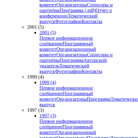
комитет
Организаторы
Спонсоры и
партнёры
Программа (.pdf)
Отчет о
конференции
Тематический
выпуск
Фотографии
Контакты
2001 (5)
2001 (5)
Первое информационное
сообщение
Программный
комитет
Организационный
комитет
Организаторы
Спонсоры и
партнёры
Программа
Авторский
указатель
Тематический
выпуск
Фотографии
Контакты
1999 (4)
1999 (4)
Первое информационное
сообщение
Программный
комитет
Организаторы
Программа
Тематически
выпуск
1997 (3)
1997 (3)
Первое информационное
сообщение
Программный
комитет
Организационный
комитет
Организаторы
Программа
Тематически