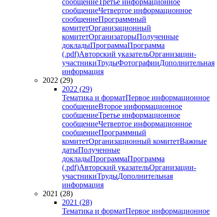
сообщение
Третье информационное
сообщение
Четвертое информационное
сообщение
Программный
комитет
Организационный
комитет
Организаторы
Полученные
доклады
Программа
Программа
(.pdf)
Авторский указатель
Организации-
участники
Труды
Фотографии
Дополнительная
информация
2022 (29)
2022 (29)
Тематика и формат
Первое информационное
сообщение
Второе информационное
сообщение
Третье информационное
сообщение
Четвертое информационное
сообщение
Программный
комитет
Организационный комитет
Важные
даты
Полученные
доклады
Программа
Программа
(.pdf)
Авторский указатель
Организации-
участники
Труды
Дополнительная
информация
2021 (28)
2021 (28)
Тематика и формат
Первое информационное