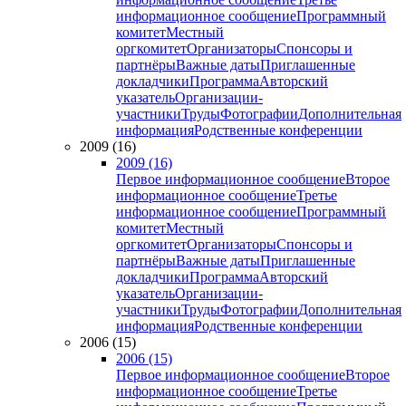
информационное сообщение
Программный
комитет
Местный
оргкомитет
Организаторы
Спонсоры и
партнёры
Важные даты
Приглашенные
докладчики
Программа
Авторский
указатель
Организации-
участники
Труды
Фотографии
Дополнительная
информация
Родственные конференции
2009 (16)
2009 (16)
Первое информационное сообщение
Второе
информационное сообщение
Третье
информационное сообщение
Программный
комитет
Местный
оргкомитет
Организаторы
Спонсоры и
партнёры
Важные даты
Приглашенные
докладчики
Программа
Авторский
указатель
Организации-
участники
Труды
Фотографии
Дополнительная
информация
Родственные конференции
2006 (15)
2006 (15)
Первое информационное сообщение
Второе
информационное сообщение
Третье