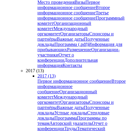
Место проведения
Визы
Первое
информационное сообщение
Второе
информационное сообщение
Третье
информационное сообщение
Программный
комитет
Организационный
комитет
Международный
оргкомитет
Организаторы
Спонсоры и
партнёры
Важные даты
Полученные
доклады
Программа (.pdf)
Информация для
прибывающих
Размещение
Организации-
участники
Отчет о
конференции
Дополнительная
информация
Контакты
2017 (13)
2017 (13)
Первое информационное сообщение
Второе
информационное
сообщение
Организационный
комитет
Международный
оргкомитет
Организаторы
Спонсоры и
партнёры
Важные даты
Полученные
доклады
Устные доклады
Стендовые
доклады
Программа
Программы по
темам
Авторский указатель
Отчет о
конференции
Труды
Тематический