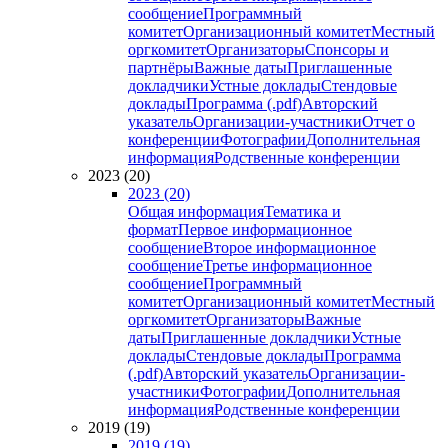
сообщение
Программный
комитет
Организационный комитет
Местный
оргкомитет
Организаторы
Спонсоры и
партнёры
Важные даты
Приглашенные
докладчики
Устные доклады
Стендовые
доклады
Программа (.pdf)
Авторский
указатель
Организации-участники
Отчет о
конференции
Фотографии
Дополнительная
информация
Родственные конференции
2023 (20)
2023 (20)
Общая информация
Тематика и
формат
Первое информационное
сообщение
Второе информационное
сообщение
Третье информационное
сообщение
Программный
комитет
Организационный комитет
Местный
оргкомитет
Организаторы
Важные
даты
Приглашенные докладчики
Устные
доклады
Стендовые доклады
Программа
(.pdf)
Авторский указатель
Организации-
участники
Фотографии
Дополнительная
информация
Родственные конференции
2019 (19)
2019 (19)