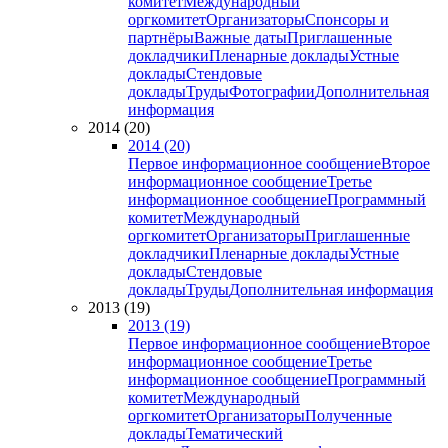
комитет
Международный
оргкомитет
Организаторы
Спонсоры и
партнёры
Важные даты
Приглашенные
докладчики
Пленарные доклады
Устные
доклады
Стендовые
доклады
Труды
Фотографии
Дополнительная
информация
2014 (20)
2014 (20)
Первое информационное сообщение
Второе
информационное сообщение
Третье
информационное сообщение
Программный
комитет
Международный
оргкомитет
Организаторы
Приглашенные
докладчики
Пленарные доклады
Устные
доклады
Стендовые
доклады
Труды
Дополнительная информация
2013 (19)
2013 (19)
Первое информационное сообщение
Второе
информационное сообщение
Третье
информационное сообщение
Программный
комитет
Международный
оргкомитет
Организаторы
Полученные
доклады
Тематический