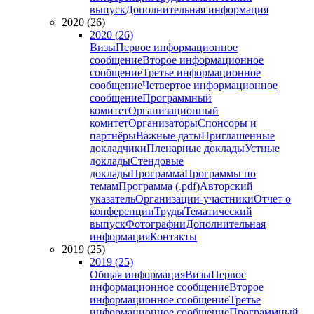
выпуск
Дополнительная информация
2020 (26)
2020 (26)
Визы
Первое информационное
сообщение
Второе информационное
сообщение
Третье информационное
сообщение
Четвертое информационное
сообщение
Программный
комитет
Организационный
комитет
Организаторы
Спонсоры и
партнёры
Важные даты
Приглашенные
докладчики
Пленарные доклады
Устные
доклады
Стендовые
доклады
Программа
Программы по
темам
Программа (.pdf)
Авторский
указатель
Организации-участники
Отчет о
конференции
Труды
Тематический
выпуск
Фотографии
Дополнительная
информация
Контакты
2019 (25)
2019 (25)
Общая информация
Визы
Первое
информационное сообщение
Второе
информационное сообщение
Третье
информационное сообщение
Программный