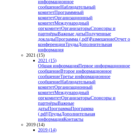
информационное
сообщение
Наблюдательный
комитет
Программный
комитет
Организационный
комитет
Международный
оргкомитет
Организаторы
Спонсоры и
партнёры
Важные даты
Полученные
доклады
Программа (.pdf)
Размещение
Отчет о
конференции
Труды
Дополнительная
информация
2021 (15)
2021 (15)
Общая информация
Первое информационное
сообщение
Второе информационное
сообщение
Третье информационное
сообщение
Наблюдательный
комитет
Организационный
комитет
Международный
оргкомитет
Организаторы
Спонсоры и
партнёры
Важные
даты
Программа
Программа
(.pdf)
Труды
Дополнительная
информация
Контакты
2019 (14)
2019 (14)