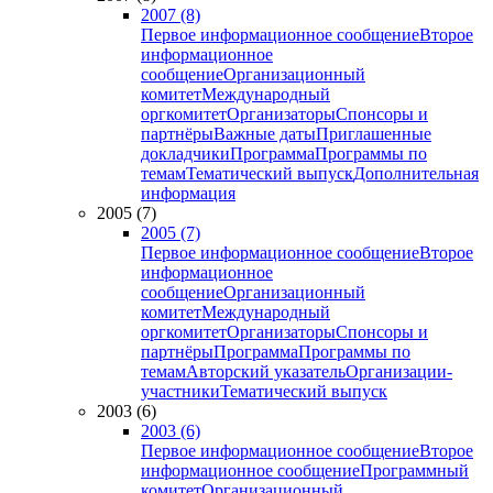
2007 (8)
Первое информационное сообщение
Второе
информационное
сообщение
Организационный
комитет
Международный
оргкомитет
Организаторы
Спонсоры и
партнёры
Важные даты
Приглашенные
докладчики
Программа
Программы по
темам
Тематический выпуск
Дополнительная
информация
2005 (7)
2005 (7)
Первое информационное сообщение
Второе
информационное
сообщение
Организационный
комитет
Международный
оргкомитет
Организаторы
Спонсоры и
партнёры
Программа
Программы по
темам
Авторский указатель
Организации-
участники
Тематический выпуск
2003 (6)
2003 (6)
Первое информационное сообщение
Второе
информационное сообщение
Программный
комитет
Организационный