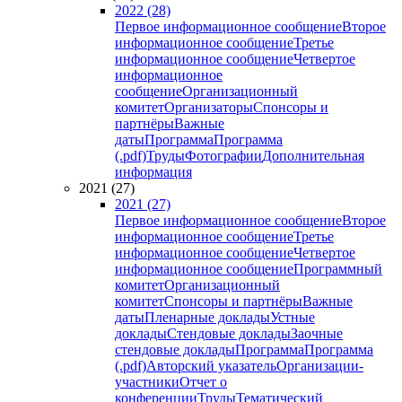
2022 (28)
Первое информационное сообщение
Второе
информационное сообщение
Третье
информационное сообщение
Четвертое
информационное
сообщение
Организационный
комитет
Организаторы
Спонсоры и
партнёры
Важные
даты
Программа
Программа
(.pdf)
Труды
Фотографии
Дополнительная
информация
2021 (27)
2021 (27)
Первое информационное сообщение
Второе
информационное сообщение
Третье
информационное сообщение
Четвертое
информационное сообщение
Программный
комитет
Организационный
комитет
Спонсоры и партнёры
Важные
даты
Пленарные доклады
Устные
доклады
Стендовые доклады
Заочные
стендовые доклады
Программа
Программа
(.pdf)
Авторский указатель
Организации-
участники
Отчет о
конференции
Труды
Тематический