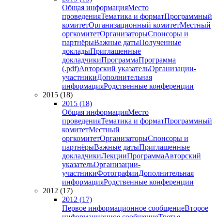
Общая информация
Место
проведения
Тематика и формат
Программный
комитет
Организационный комитет
Местный
оргкомитет
Организаторы
Спонсоры и
партнёры
Важные даты
Полученные
доклады
Приглашенные
докладчики
Программа
Программа
(.pdf)
Авторский указатель
Организации-
участники
Дополнительная
информация
Родственные конференции
2015 (18)
2015 (18)
Общая информация
Место
проведения
Тематика и формат
Программный
комитет
Местный
оргкомитет
Организаторы
Спонсоры и
партнёры
Важные даты
Приглашенные
докладчики
Лекции
Программа
Авторский
указатель
Организации-
участники
Фотографии
Дополнительная
информация
Родственные конференции
2012 (17)
2012 (17)
Первое информационное сообщение
Второе
информационное сообщение
Третье