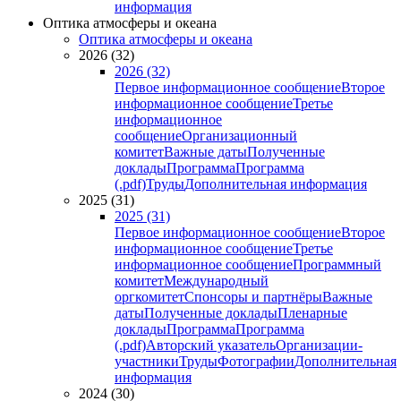
информация
Оптика атмосферы и океана
Оптика атмосферы и океана
2026 (32)
2026 (32)
Первое информационное сообщение
Второе
информационное сообщение
Третье
информационное
сообщение
Организационный
комитет
Важные даты
Полученные
доклады
Программа
Программа
(.pdf)
Труды
Дополнительная информация
2025 (31)
2025 (31)
Первое информационное сообщение
Второе
информационное сообщение
Третье
информационное сообщение
Программный
комитет
Международный
оргкомитет
Спонсоры и партнёры
Важные
даты
Полученные доклады
Пленарные
доклады
Программа
Программа
(.pdf)
Авторский указатель
Организации-
участники
Труды
Фотографии
Дополнительная
информация
2024 (30)