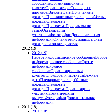
сообщение
Организационный
комитет
Организаторы
Спонсоры и
партнёры
Важные даты
Полученные
доклады
Приглашенные докладчики
Устные
доклады
Стендовые
доклады
Программа
Программы по
темам
Организации-
участники
Фотографии
Дополнительная
информация
Онлайн регистрация, приём
докладов и оплата участия
2012 (19)
2012 (19)
Первое информационное сообщение
Второе
информационное сообщение
Третье
информационное
сообщение
Организационный
комитет
Спонсоры и партнёры
Важные
даты
Пленарные доклады
Устные
доклады
Стендовые
доклады
Программа
Организации-
участники
Тематический
выпуск
Фотографии
Дополнительная
информация
2011 (18)
2011 (18)