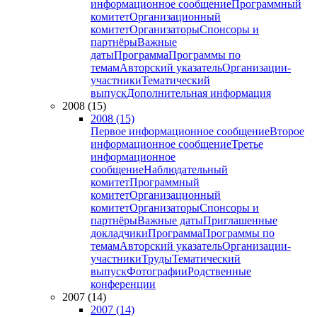
информационное сообщение
Программный
комитет
Организационный
комитет
Организаторы
Спонсоры и
партнёры
Важные
даты
Программа
Программы по
темам
Авторский указатель
Организации-
участники
Тематический
выпуск
Дополнительная информация
2008 (15)
2008 (15)
Первое информационное сообщение
Второе
информационное сообщение
Третье
информационное
сообщение
Наблюдательный
комитет
Программный
комитет
Организационный
комитет
Организаторы
Спонсоры и
партнёры
Важные даты
Приглашенные
докладчики
Программа
Программы по
темам
Авторский указатель
Организации-
участники
Труды
Тематический
выпуск
Фотографии
Родственные
конференции
2007 (14)
2007 (14)