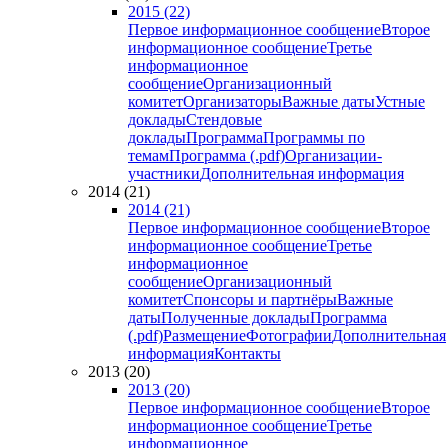
2015 (22)
Первое информационное сообщение
Второе
информационное сообщение
Третье
информационное
сообщение
Организационный
комитет
Организаторы
Важные даты
Устные
доклады
Стендовые
доклады
Программа
Программы по
темам
Программа (.pdf)
Организации-
участники
Дополнительная информация
2014 (21)
2014 (21)
Первое информационное сообщение
Второе
информационное сообщение
Третье
информационное
сообщение
Организационный
комитет
Спонсоры и партнёры
Важные
даты
Полученные доклады
Программа
(.pdf)
Размещение
Фотографии
Дополнительная
информация
Контакты
2013 (20)
2013 (20)
Первое информационное сообщение
Второе
информационное сообщение
Третье
информационное