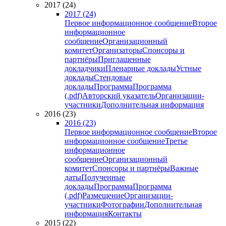
2017 (24)
2017 (24)
Первое информационное сообщение
Второе
информационное
сообщение
Организационный
комитет
Организаторы
Спонсоры и
партнёры
Приглашенные
докладчики
Пленарные доклады
Устные
доклады
Стендовые
доклады
Программа
Программа
(.pdf)
Авторский указатель
Организации-
участники
Дополнительная информация
2016 (23)
2016 (23)
Первое информационное сообщение
Второе
информационное сообщение
Третье
информационное
сообщение
Организационный
комитет
Спонсоры и партнёры
Важные
даты
Полученные
доклады
Программа
Программа
(.pdf)
Размещение
Организации-
участники
Фотографии
Дополнительная
информация
Контакты
2015 (22)