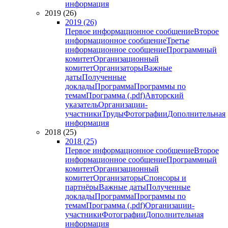
информация
2019 (26)
2019 (26)
Первое информационное сообщение
Второе
информационное сообщение
Третье
информационное сообщение
Программный
комитет
Организационный
комитет
Организаторы
Важные
даты
Полученные
доклады
Программа
Программы по
темам
Программа (.pdf)
Авторский
указатель
Организации-
участники
Труды
Фотографии
Дополнительная
информация
2018 (25)
2018 (25)
Первое информационное сообщение
Второе
информационное сообщение
Программный
комитет
Организационный
комитет
Организаторы
Спонсоры и
партнёры
Важные даты
Полученные
доклады
Программа
Программы по
темам
Программа (.pdf)
Организации-
участники
Фотографии
Дополнительная
информация