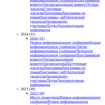
информационное сообщение
Программный
комитет
Организационный комитет
Устные
доклады
Стендовые
доклады
Программа
Программы по
темам
Программа (.pdf)
Авторский
указатель
Организации-
участники
Труды
Дополнительная
информация
2024 (31)
2024 (31)
Первое информационное сообщение
Второе
информационное сообщение
Третье
информационное сообщение
Четвертое
информационное сообщение
Программный
комитет
Организационный
комитет
Организаторы
Полученные
доклады
Программа
Программы по
темам
Программа (.pdf)
Авторский
указатель
Организации-
участники
Труды
Дополнительная
информация
2023 (30)
2023 (30)
Место проведения
Первое информационное
сообщение
Второе информационное