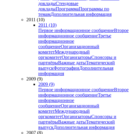
доклады
Стендовые
доклады
Программа
Программы по
темам
Дополнительная информация
2011 (10)
2011 (10)
Первое информационное сообщение
Второе
информационное сообщение
Третье
информационное
сообщение
Организационный
комитет
Международный
оргкомитет
Организаторы
Спонсоры и
партнёры
Важные даты
Тематический
выпуск
Фотографии
Дополнительная
информация
2009 (9)
2009 (9)
Первое информационное сообщение
Второе
информационное сообщение
Третье
информационное
сообщение
Организационный
комитет
Международный
оргкомитет
Организаторы
Спонсоры и
партнёры
Важные даты
Тематический
выпуск
Дополнительная информация
2007 (8)