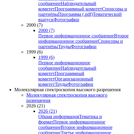
сообщение
Наблюдательный
комитет
Программный комитет
Спонсоры и
партнёры
Программа (.pdf)
Тематический
выпуск
Фотографии
2000 (7)
2000 (7)
Первое информационное сообщение
Второе
информационное сообщение
Спонсоры и
партнёры
Труды
Фотографии
1999 (6)
1999 (6)
Первое информационное
сообщение
Наблюдательный
комитет
Программный
комитет
Организационный
комитет
Труды
Фотографии
Молекулярная спектроскопия высокого разрешения
Молекулярная спектроскопия высокого
разрешения
2026 (21)
2026 (21)
Общая информация
Тематика и
формат
Первое информационное
сообщение
Второе информационное
сообщение
Третье информационное