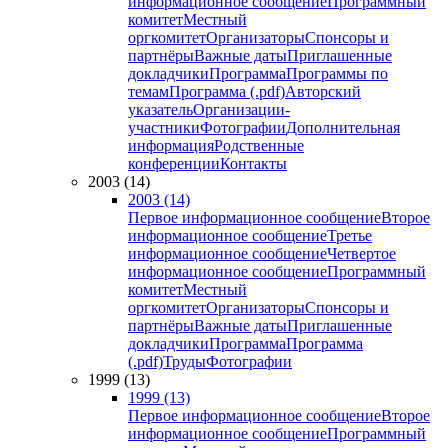
информационное сообщение
Программный
комитет
Местный
оргкомитет
Организаторы
Спонсоры и
партнёры
Важные даты
Приглашенные
докладчики
Программа
Программы по
темам
Программа (.pdf)
Авторский
указатель
Организации-
участники
Фотографии
Дополнительная
информация
Родственные
конференции
Контакты
2003 (14)
2003 (14)
Первое информационное сообщение
Второе
информационное сообщение
Третье
информационное сообщение
Четвертое
информационное сообщение
Программный
комитет
Местный
оргкомитет
Организаторы
Спонсоры и
партнёры
Важные даты
Приглашенные
докладчики
Программа
Программа
(.pdf)
Труды
Фотографии
1999 (13)
1999 (13)
Первое информационное сообщение
Второе
информационное сообщение
Программный