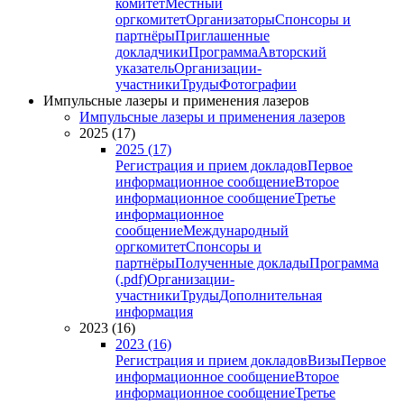
комитет
Местный
оргкомитет
Организаторы
Спонсоры и
партнёры
Приглашенные
докладчики
Программа
Авторский
указатель
Организации-
участники
Труды
Фотографии
Импульсные лазеры и применения лазеров
Импульсные лазеры и применения лазеров
2025 (17)
2025 (17)
Регистрация и прием докладов
Первое
информационное сообщение
Второе
информационное сообщение
Третье
информационное
сообщение
Международный
оргкомитет
Спонсоры и
партнёры
Полученные доклады
Программа
(.pdf)
Организации-
участники
Труды
Дополнительная
информация
2023 (16)
2023 (16)
Регистрация и прием докладов
Визы
Первое
информационное сообщение
Второе
информационное сообщение
Третье