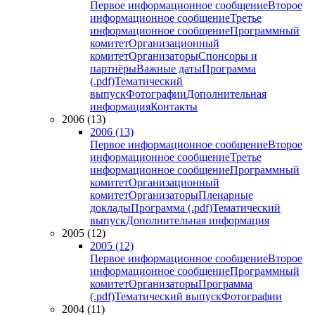
Первое информационное сообщение
Второе
информационное сообщение
Третье
информационное сообщение
Программный
комитет
Организационный
комитет
Организаторы
Спонсоры и
партнёры
Важные даты
Программа
(.pdf)
Тематический
выпуск
Фотографии
Дополнительная
информация
Контакты
2006 (13)
2006 (13)
Первое информационное сообщение
Второе
информационное сообщение
Третье
информационное сообщение
Программный
комитет
Организационный
комитет
Организаторы
Пленарные
доклады
Программа (.pdf)
Тематический
выпуск
Дополнительная информация
2005 (12)
2005 (12)
Первое информационное сообщение
Второе
информационное сообщение
Программный
комитет
Организаторы
Программа
(.pdf)
Тематический выпуск
Фотографии
2004 (11)