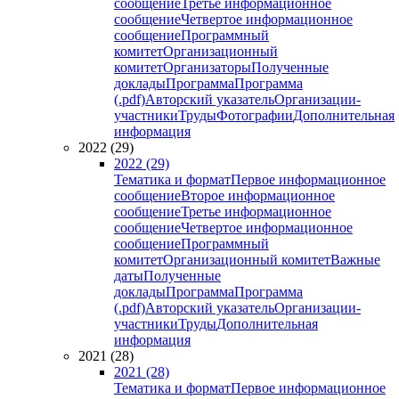
сообщение
Третье информационное
сообщение
Четвертое информационное
сообщение
Программный
комитет
Организационный
комитет
Организаторы
Полученные
доклады
Программа
Программа
(.pdf)
Авторский указатель
Организации-
участники
Труды
Фотографии
Дополнительная
информация
2022 (29)
2022 (29)
Тематика и формат
Первое информационное
сообщение
Второе информационное
сообщение
Третье информационное
сообщение
Четвертое информационное
сообщение
Программный
комитет
Организационный комитет
Важные
даты
Полученные
доклады
Программа
Программа
(.pdf)
Авторский указатель
Организации-
участники
Труды
Дополнительная
информация
2021 (28)
2021 (28)
Тематика и формат
Первое информационное