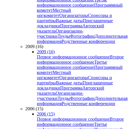
информационное сообщение
Программный
комитет
Местный
оргкомитет
Организаторы
Спонсоры и
партнёры
Важные даты
Приглашенные
докладчики
Программа
Авторский
указатель
Организации-
участники
Труды
Фотографии
Дополнительная
информация
Родственные конференции
2009 (16)
2009 (16)
Первое информационное сообщение
Второе
информационное сообщение
Третье
информационное сообщение
Программный
комитет
Местный
оргкомитет
Организаторы
Спонсоры и
партнёры
Важные даты
Приглашенные
докладчики
Программа
Авторский
указатель
Организации-
участники
Труды
Фотографии
Дополнительная
информация
Родственные конференции
2006 (15)
2006 (15)
Первое информационное сообщение
Второе
информационное сообщение
Третье