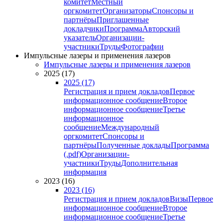
комитет
Местный
оргкомитет
Организаторы
Спонсоры и
партнёры
Приглашенные
докладчики
Программа
Авторский
указатель
Организации-
участники
Труды
Фотографии
Импульсные лазеры и применения лазеров
Импульсные лазеры и применения лазеров
2025 (17)
2025 (17)
Регистрация и прием докладов
Первое
информационное сообщение
Второе
информационное сообщение
Третье
информационное
сообщение
Международный
оргкомитет
Спонсоры и
партнёры
Полученные доклады
Программа
(.pdf)
Организации-
участники
Труды
Дополнительная
информация
2023 (16)
2023 (16)
Регистрация и прием докладов
Визы
Первое
информационное сообщение
Второе
информационное сообщение
Третье