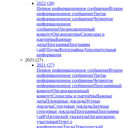
2022 (28)
Первое информационное сообщение
Второе
информационное сообщение
Третье
информационное сообщение
Четвертое
информационное
сообщение
Организационный
комитет
Организаторы
Спонсоры и
партнёры
Важные
даты
Программа
Программа
(.pdf)
Труды
Фотографии
Дополнительная
информация
2021 (27)
2021 (27)
Первое информационное сообщение
Второе
информационное сообщение
Третье
информационное сообщение
Четвертое
информационное сообщение
Программный
комитет
Организационный
комитет
Спонсоры и партнёры
Важные
даты
Пленарные доклады
Устные
доклады
Стендовые доклады
Заочные
стендовые доклады
Программа
Программа
(.pdf)
Авторский указатель
Организации-
участники
Отчет о
конференции
Труды
Тематический