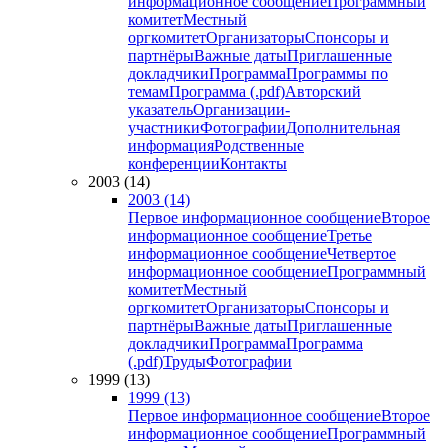
информационное сообщение
Программный
комитет
Местный
оргкомитет
Организаторы
Спонсоры и
партнёры
Важные даты
Приглашенные
докладчики
Программа
Программы по
темам
Программа (.pdf)
Авторский
указатель
Организации-
участники
Фотографии
Дополнительная
информация
Родственные
конференции
Контакты
2003 (14)
2003 (14)
Первое информационное сообщение
Второе
информационное сообщение
Третье
информационное сообщение
Четвертое
информационное сообщение
Программный
комитет
Местный
оргкомитет
Организаторы
Спонсоры и
партнёры
Важные даты
Приглашенные
докладчики
Программа
Программа
(.pdf)
Труды
Фотографии
1999 (13)
1999 (13)
Первое информационное сообщение
Второе
информационное сообщение
Программный