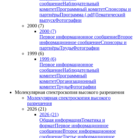
сообщение
Наблюдательный
комитет
Программный комитет
Спонсоры и
партнёры
Программа (.pdf)
Тематический
выпуск
Фотографии
2000 (7)
2000 (7)
Первое информационное сообщение
Второе
информационное сообщение
Спонсоры и
партнёры
Труды
Фотографии
1999 (6)
1999 (6)
Первое информационное
сообщение
Наблюдательный
комитет
Программный
комитет
Организационный
комитет
Труды
Фотографии
Молекулярная спектроскопия высокого разрешения
Молекулярная спектроскопия высокого
разрешения
2026 (21)
2026 (21)
Общая информация
Тематика и
формат
Первое информационное
сообщение
Второе информационное
сообщение
Третье информационное