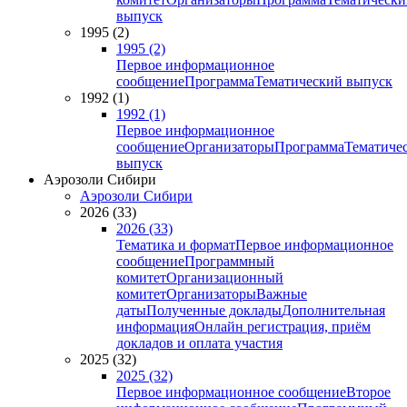
выпуск
1995 (2)
1995 (2)
Первое информационное
сообщение
Программа
Тематический выпуск
1992 (1)
1992 (1)
Первое информационное
сообщение
Организаторы
Программа
Тематиче
выпуск
Аэрозоли Сибири
Аэрозоли Сибири
2026 (33)
2026 (33)
Тематика и формат
Первое информационное
сообщение
Программный
комитет
Организационный
комитет
Организаторы
Важные
даты
Полученные доклады
Дополнительная
информация
Онлайн регистрация, приём
докладов и оплата участия
2025 (32)
2025 (32)
Первое информационное сообщение
Второе