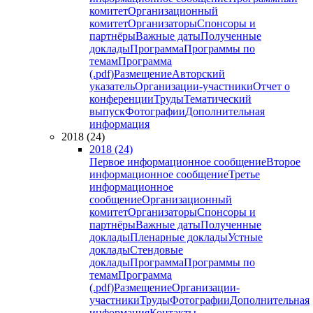
комитет
Организационный
комитет
Организаторы
Спонсоры и
партнёры
Важные даты
Полученные
доклады
Программа
Программы по
темам
Программа
(.pdf)
Размещение
Авторский
указатель
Организации-участники
Отчет о
конференции
Труды
Тематический
выпуск
Фотографии
Дополнительная
информация
2018 (24)
2018 (24)
Первое информационное сообщение
Второе
информационное сообщение
Третье
информационное
сообщение
Организационный
комитет
Организаторы
Спонсоры и
партнёры
Важные даты
Полученные
доклады
Пленарные доклады
Устные
доклады
Стендовые
доклады
Программа
Программы по
темам
Программа
(.pdf)
Размещение
Организации-
участники
Труды
Фотографии
Дополнительная
информация
Контакты