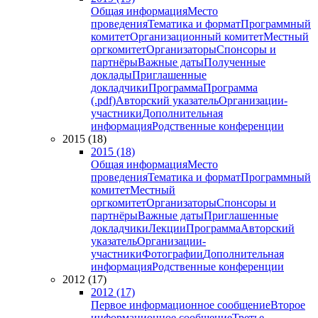
Общая информация
Место
проведения
Тематика и формат
Программный
комитет
Организационный комитет
Местный
оргкомитет
Организаторы
Спонсоры и
партнёры
Важные даты
Полученные
доклады
Приглашенные
докладчики
Программа
Программа
(.pdf)
Авторский указатель
Организации-
участники
Дополнительная
информация
Родственные конференции
2015 (18)
2015 (18)
Общая информация
Место
проведения
Тематика и формат
Программный
комитет
Местный
оргкомитет
Организаторы
Спонсоры и
партнёры
Важные даты
Приглашенные
докладчики
Лекции
Программа
Авторский
указатель
Организации-
участники
Фотографии
Дополнительная
информация
Родственные конференции
2012 (17)
2012 (17)
Первое информационное сообщение
Второе
информационное сообщение
Третье