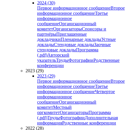
2024 (30)
Первое информационное сообщение
Второе
информационное сообщение
Третье
информационное
сообщение
Организационный
комитет
Организаторы
Спонсоры и
партнёры
Приглашенные
докладчики
Пленарные доклады
Устные
доклады
Стендовые доклады
Заочные
стендовые доклады
Программа
(.pdf)
Авторский
указатель
Труды
Фотографии
Родственные
конференции
2023 (29)
2023 (29)
Первое информационное сообщение
Второе
информационное сообщение
Третье
информационное сообщение
Четвертое
информационное
сообщение
Организационный
комитет
Местный
оргкомитет
Организаторы
Программа
(.pdf)
Труды
Фотографии
Дополнительная
информация
Родственные конференции
2022 (28)