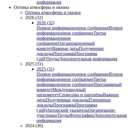
информация
Оптика атмосферы и океана
Оптика атмосферы и океана
2026 (32)
2026 (32)
Первое информационное сообщение
Второе
информационное сообщение
Третье
информационное
сообщение
Организационный
комитет
Важные даты
Полученные
доклады
Программа
Программа
(.pdf)
Труды
Дополнительная информация
2025 (31)
2025 (31)
Первое информационное сообщение
Второе
информационное сообщение
Третье
информационное сообщение
Программный
комитет
Международный
оргкомитет
Спонсоры и партнёры
Важные
даты
Полученные доклады
Пленарные
доклады
Программа
Программа
(.pdf)
Авторский указатель
Организации-
участники
Труды
Фотографии
Дополнительная
информация
2024 (30)