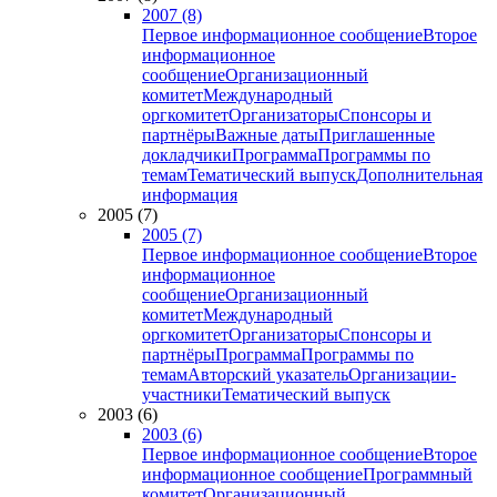
2007 (8)
Первое информационное сообщение
Второе
информационное
сообщение
Организационный
комитет
Международный
оргкомитет
Организаторы
Спонсоры и
партнёры
Важные даты
Приглашенные
докладчики
Программа
Программы по
темам
Тематический выпуск
Дополнительная
информация
2005 (7)
2005 (7)
Первое информационное сообщение
Второе
информационное
сообщение
Организационный
комитет
Международный
оргкомитет
Организаторы
Спонсоры и
партнёры
Программа
Программы по
темам
Авторский указатель
Организации-
участники
Тематический выпуск
2003 (6)
2003 (6)
Первое информационное сообщение
Второе
информационное сообщение
Программный
комитет
Организационный