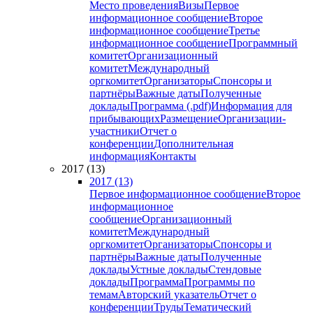
Место проведения
Визы
Первое
информационное сообщение
Второе
информационное сообщение
Третье
информационное сообщение
Программный
комитет
Организационный
комитет
Международный
оргкомитет
Организаторы
Спонсоры и
партнёры
Важные даты
Полученные
доклады
Программа (.pdf)
Информация для
прибывающих
Размещение
Организации-
участники
Отчет о
конференции
Дополнительная
информация
Контакты
2017 (13)
2017 (13)
Первое информационное сообщение
Второе
информационное
сообщение
Организационный
комитет
Международный
оргкомитет
Организаторы
Спонсоры и
партнёры
Важные даты
Полученные
доклады
Устные доклады
Стендовые
доклады
Программа
Программы по
темам
Авторский указатель
Отчет о
конференции
Труды
Тематический