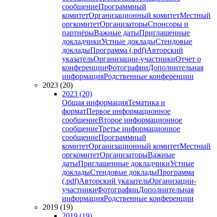
сообщение
Программный
комитет
Организационный комитет
Местный
оргкомитет
Организаторы
Спонсоры и
партнёры
Важные даты
Приглашенные
докладчики
Устные доклады
Стендовые
доклады
Программа (.pdf)
Авторский
указатель
Организации-участники
Отчет о
конференции
Фотографии
Дополнительная
информация
Родственные конференции
2023 (20)
2023 (20)
Общая информация
Тематика и
формат
Первое информационное
сообщение
Второе информационное
сообщение
Третье информационное
сообщение
Программный
комитет
Организационный комитет
Местный
оргкомитет
Организаторы
Важные
даты
Приглашенные докладчики
Устные
доклады
Стендовые доклады
Программа
(.pdf)
Авторский указатель
Организации-
участники
Фотографии
Дополнительная
информация
Родственные конференции
2019 (19)
2019 (19)