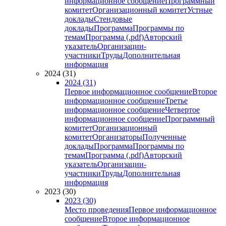
информационное сообщение
Программный
комитет
Организационный комитет
Устные
доклады
Стендовые
доклады
Программа
Программы по
темам
Программа (.pdf)
Авторский
указатель
Организации-
участники
Труды
Дополнительная
информация
2024 (31)
2024 (31)
Первое информационное сообщение
Второе
информационное сообщение
Третье
информационное сообщение
Четвертое
информационное сообщение
Программный
комитет
Организационный
комитет
Организаторы
Полученные
доклады
Программа
Программы по
темам
Программа (.pdf)
Авторский
указатель
Организации-
участники
Труды
Дополнительная
информация
2023 (30)
2023 (30)
Место проведения
Первое информационное
сообщение
Второе информационное