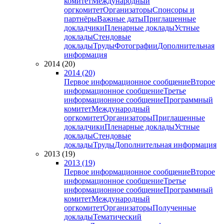
комитет
Международный
оргкомитет
Организаторы
Спонсоры и
партнёры
Важные даты
Приглашенные
докладчики
Пленарные доклады
Устные
доклады
Стендовые
доклады
Труды
Фотографии
Дополнительная
информация
2014 (20)
2014 (20)
Первое информационное сообщение
Второе
информационное сообщение
Третье
информационное сообщение
Программный
комитет
Международный
оргкомитет
Организаторы
Приглашенные
докладчики
Пленарные доклады
Устные
доклады
Стендовые
доклады
Труды
Дополнительная информация
2013 (19)
2013 (19)
Первое информационное сообщение
Второе
информационное сообщение
Третье
информационное сообщение
Программный
комитет
Международный
оргкомитет
Организаторы
Полученные
доклады
Тематический