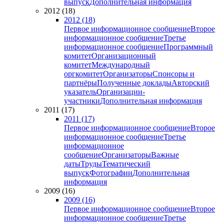
выпуск
Дополнительная информация
2012 (18)
2012 (18)
Первое информационное сообщение
Второе
информационное сообщение
Третье
информационное сообщение
Программный
комитет
Организационный
комитет
Международный
оргкомитет
Организаторы
Спонсоры и
партнёры
Полученные доклады
Авторский
указатель
Организации-
участники
Дополнительная информация
2011 (17)
2011 (17)
Первое информационное сообщение
Второе
информационное сообщение
Третье
информационное
сообщение
Организаторы
Важные
даты
Труды
Тематический
выпуск
Фотографии
Дополнительная
информация
2009 (16)
2009 (16)
Первое информационное сообщение
Второе
информационное сообщение
Третье