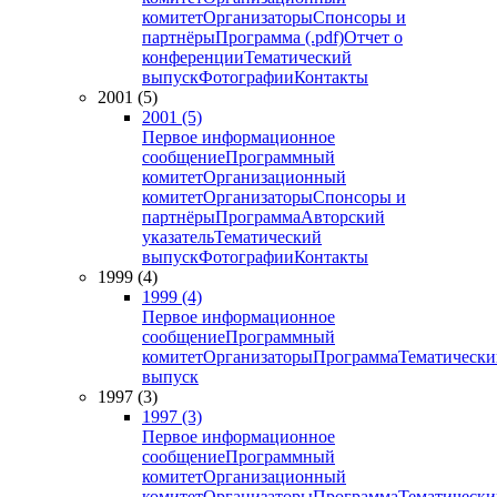
комитет
Организаторы
Спонсоры и
партнёры
Программа (.pdf)
Отчет о
конференции
Тематический
выпуск
Фотографии
Контакты
2001 (5)
2001 (5)
Первое информационное
сообщение
Программный
комитет
Организационный
комитет
Организаторы
Спонсоры и
партнёры
Программа
Авторский
указатель
Тематический
выпуск
Фотографии
Контакты
1999 (4)
1999 (4)
Первое информационное
сообщение
Программный
комитет
Организаторы
Программа
Тематически
выпуск
1997 (3)
1997 (3)
Первое информационное
сообщение
Программный
комитет
Организационный
комитет
Организаторы
Программа
Тематически