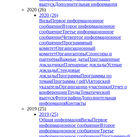
выпуск
Дополнительная информация
2020 (26)
2020 (26)
Визы
Первое информационное
сообщение
Второе информационное
сообщение
Третье информационное
сообщение
Четвертое информационное
сообщение
Программный
комитет
Организационный
комитет
Организаторы
Спонсоры и
партнёры
Важные даты
Приглашенные
докладчики
Пленарные доклады
Устные
доклады
Стендовые
доклады
Программа
Программы по
темам
Программа (.pdf)
Авторский
указатель
Организации-участники
Отчет о
конференции
Труды
Тематический
выпуск
Фотографии
Дополнительная
информация
Контакты
2019 (25)
2019 (25)
Общая информация
Визы
Первое
информационное сообщение
Второе
информационное сообщение
Третье
информационное сообщение
Программный