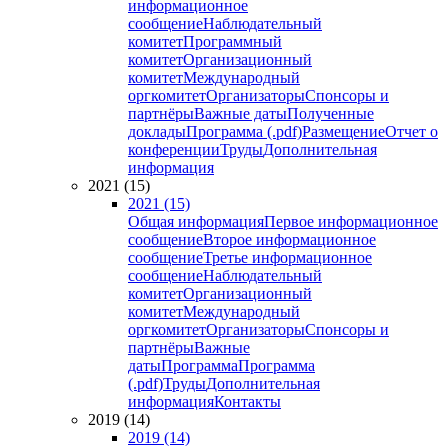
информационное
сообщение
Наблюдательный
комитет
Программный
комитет
Организационный
комитет
Международный
оргкомитет
Организаторы
Спонсоры и
партнёры
Важные даты
Полученные
доклады
Программа (.pdf)
Размещение
Отчет о
конференции
Труды
Дополнительная
информация
2021 (15)
2021 (15)
Общая информация
Первое информационное
сообщение
Второе информационное
сообщение
Третье информационное
сообщение
Наблюдательный
комитет
Организационный
комитет
Международный
оргкомитет
Организаторы
Спонсоры и
партнёры
Важные
даты
Программа
Программа
(.pdf)
Труды
Дополнительная
информация
Контакты
2019 (14)
2019 (14)