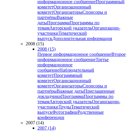
информационное сообщение
Программный
комитет
Организационный
комитет
Организаторы
Спонсоры и
партнёры
Важные
даты
Программа
Программы по
темам
Авторский указатель
Организации-
участники
Тематический
выпуск
Дополнительная информация
2008 (15)
2008 (15)
Первое информационное сообщение
Второе
информационное сообщение
Третье
информационное
сообщение
Наблюдательный
комитет
Программный
комитет
Организационный
комитет
Организаторы
Спонсоры и
партнёры
Важные даты
Приглашенные
докладчики
Программа
Программы по
темам
Авторский указатель
Организации-
участники
Труды
Тематический
выпуск
Фотографии
Родственные
конференции
2007 (14)
2007 (14)