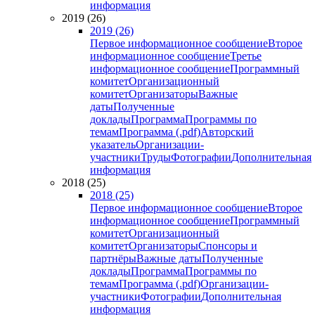
информация
2019 (26)
2019 (26)
Первое информационное сообщение
Второе
информационное сообщение
Третье
информационное сообщение
Программный
комитет
Организационный
комитет
Организаторы
Важные
даты
Полученные
доклады
Программа
Программы по
темам
Программа (.pdf)
Авторский
указатель
Организации-
участники
Труды
Фотографии
Дополнительная
информация
2018 (25)
2018 (25)
Первое информационное сообщение
Второе
информационное сообщение
Программный
комитет
Организационный
комитет
Организаторы
Спонсоры и
партнёры
Важные даты
Полученные
доклады
Программа
Программы по
темам
Программа (.pdf)
Организации-
участники
Фотографии
Дополнительная
информация