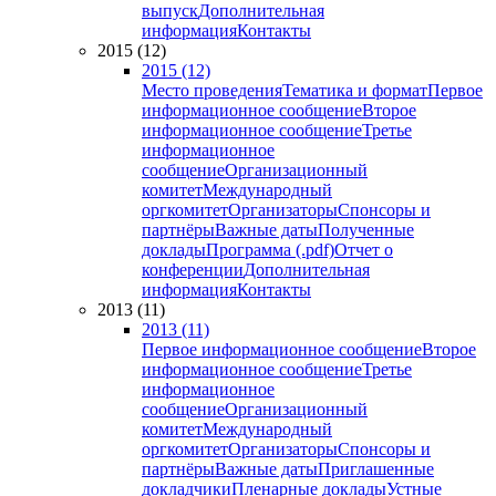
выпуск
Дополнительная
информация
Контакты
2015 (12)
2015 (12)
Место проведения
Тематика и формат
Первое
информационное сообщение
Второе
информационное сообщение
Третье
информационное
сообщение
Организационный
комитет
Международный
оргкомитет
Организаторы
Спонсоры и
партнёры
Важные даты
Полученные
доклады
Программа (.pdf)
Отчет о
конференции
Дополнительная
информация
Контакты
2013 (11)
2013 (11)
Первое информационное сообщение
Второе
информационное сообщение
Третье
информационное
сообщение
Организационный
комитет
Международный
оргкомитет
Организаторы
Спонсоры и
партнёры
Важные даты
Приглашенные
докладчики
Пленарные доклады
Устные