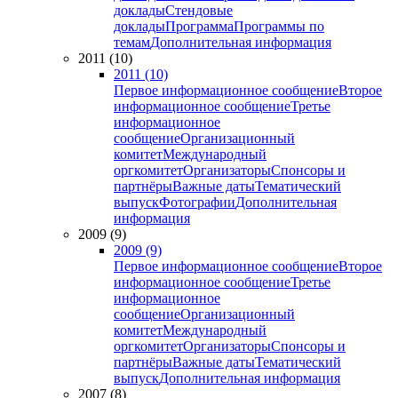
доклады
Стендовые
доклады
Программа
Программы по
темам
Дополнительная информация
2011 (10)
2011 (10)
Первое информационное сообщение
Второе
информационное сообщение
Третье
информационное
сообщение
Организационный
комитет
Международный
оргкомитет
Организаторы
Спонсоры и
партнёры
Важные даты
Тематический
выпуск
Фотографии
Дополнительная
информация
2009 (9)
2009 (9)
Первое информационное сообщение
Второе
информационное сообщение
Третье
информационное
сообщение
Организационный
комитет
Международный
оргкомитет
Организаторы
Спонсоры и
партнёры
Важные даты
Тематический
выпуск
Дополнительная информация
2007 (8)