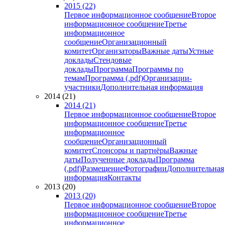
2015 (22)
Первое информационное сообщение
Второе
информационное сообщение
Третье
информационное
сообщение
Организационный
комитет
Организаторы
Важные даты
Устные
доклады
Стендовые
доклады
Программа
Программы по
темам
Программа (.pdf)
Организации-
участники
Дополнительная информация
2014 (21)
2014 (21)
Первое информационное сообщение
Второе
информационное сообщение
Третье
информационное
сообщение
Организационный
комитет
Спонсоры и партнёры
Важные
даты
Полученные доклады
Программа
(.pdf)
Размещение
Фотографии
Дополнительная
информация
Контакты
2013 (20)
2013 (20)
Первое информационное сообщение
Второе
информационное сообщение
Третье
информационное