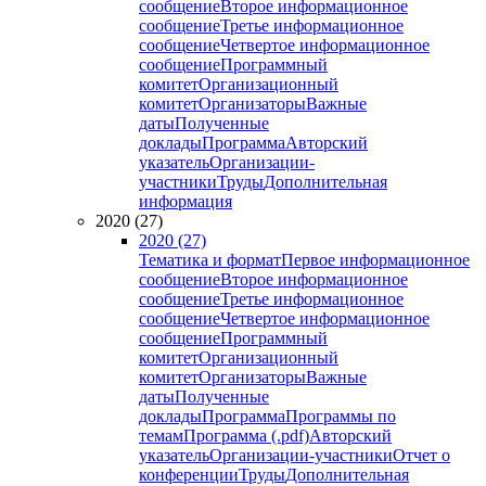
сообщение
Второе информационное
сообщение
Третье информационное
сообщение
Четвертое информационное
сообщение
Программный
комитет
Организационный
комитет
Организаторы
Важные
даты
Полученные
доклады
Программа
Авторский
указатель
Организации-
участники
Труды
Дополнительная
информация
2020 (27)
2020 (27)
Тематика и формат
Первое информационное
сообщение
Второе информационное
сообщение
Третье информационное
сообщение
Четвертое информационное
сообщение
Программный
комитет
Организационный
комитет
Организаторы
Важные
даты
Полученные
доклады
Программа
Программы по
темам
Программа (.pdf)
Авторский
указатель
Организации-участники
Отчет о
конференции
Труды
Дополнительная