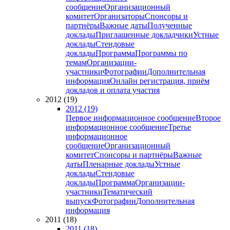
сообщение
Организационный
комитет
Организаторы
Спонсоры и
партнёры
Важные даты
Полученные
доклады
Приглашенные докладчики
Устные
доклады
Стендовые
доклады
Программа
Программы по
темам
Организации-
участники
Фотографии
Дополнительная
информация
Онлайн регистрация, приём
докладов и оплата участия
2012 (19)
2012 (19)
Первое информационное сообщение
Второе
информационное сообщение
Третье
информационное
сообщение
Организационный
комитет
Спонсоры и партнёры
Важные
даты
Пленарные доклады
Устные
доклады
Стендовые
доклады
Программа
Организации-
участники
Тематический
выпуск
Фотографии
Дополнительная
информация
2011 (18)
2011 (18)