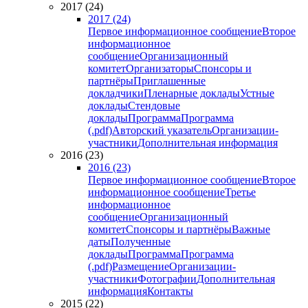
2017 (24)
2017 (24)
Первое информационное сообщение
Второе
информационное
сообщение
Организационный
комитет
Организаторы
Спонсоры и
партнёры
Приглашенные
докладчики
Пленарные доклады
Устные
доклады
Стендовые
доклады
Программа
Программа
(.pdf)
Авторский указатель
Организации-
участники
Дополнительная информация
2016 (23)
2016 (23)
Первое информационное сообщение
Второе
информационное сообщение
Третье
информационное
сообщение
Организационный
комитет
Спонсоры и партнёры
Важные
даты
Полученные
доклады
Программа
Программа
(.pdf)
Размещение
Организации-
участники
Фотографии
Дополнительная
информация
Контакты
2015 (22)