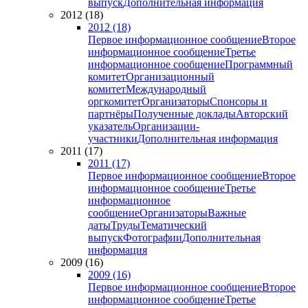
выпуск
Дополнительная информация
2012 (18)
2012 (18)
Первое информационное сообщение
Второе
информационное сообщение
Третье
информационное сообщение
Программный
комитет
Организационный
комитет
Международный
оргкомитет
Организаторы
Спонсоры и
партнёры
Полученные доклады
Авторский
указатель
Организации-
участники
Дополнительная информация
2011 (17)
2011 (17)
Первое информационное сообщение
Второе
информационное сообщение
Третье
информационное
сообщение
Организаторы
Важные
даты
Труды
Тематический
выпуск
Фотографии
Дополнительная
информация
2009 (16)
2009 (16)
Первое информационное сообщение
Второе
информационное сообщение
Третье