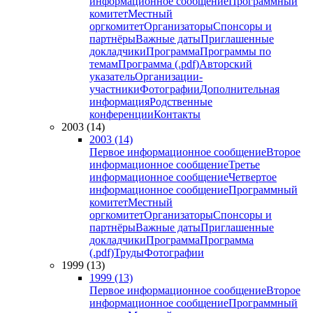
информационное сообщение
Программный
комитет
Местный
оргкомитет
Организаторы
Спонсоры и
партнёры
Важные даты
Приглашенные
докладчики
Программа
Программы по
темам
Программа (.pdf)
Авторский
указатель
Организации-
участники
Фотографии
Дополнительная
информация
Родственные
конференции
Контакты
2003 (14)
2003 (14)
Первое информационное сообщение
Второе
информационное сообщение
Третье
информационное сообщение
Четвертое
информационное сообщение
Программный
комитет
Местный
оргкомитет
Организаторы
Спонсоры и
партнёры
Важные даты
Приглашенные
докладчики
Программа
Программа
(.pdf)
Труды
Фотографии
1999 (13)
1999 (13)
Первое информационное сообщение
Второе
информационное сообщение
Программный