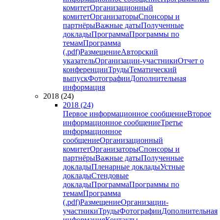
комитет
Организационный
комитет
Организаторы
Спонсоры и
партнёры
Важные даты
Полученные
доклады
Программа
Программы по
темам
Программа
(.pdf)
Размещение
Авторский
указатель
Организации-участники
Отчет о
конференции
Труды
Тематический
выпуск
Фотографии
Дополнительная
информация
2018 (24)
2018 (24)
Первое информационное сообщение
Второе
информационное сообщение
Третье
информационное
сообщение
Организационный
комитет
Организаторы
Спонсоры и
партнёры
Важные даты
Полученные
доклады
Пленарные доклады
Устные
доклады
Стендовые
доклады
Программа
Программы по
темам
Программа
(.pdf)
Размещение
Организации-
участники
Труды
Фотографии
Дополнительная
информация
Контакты