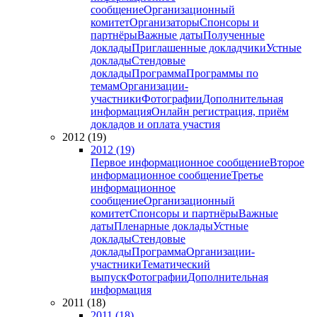
сообщение
Организационный
комитет
Организаторы
Спонсоры и
партнёры
Важные даты
Полученные
доклады
Приглашенные докладчики
Устные
доклады
Стендовые
доклады
Программа
Программы по
темам
Организации-
участники
Фотографии
Дополнительная
информация
Онлайн регистрация, приём
докладов и оплата участия
2012 (19)
2012 (19)
Первое информационное сообщение
Второе
информационное сообщение
Третье
информационное
сообщение
Организационный
комитет
Спонсоры и партнёры
Важные
даты
Пленарные доклады
Устные
доклады
Стендовые
доклады
Программа
Организации-
участники
Тематический
выпуск
Фотографии
Дополнительная
информация
2011 (18)
2011 (18)