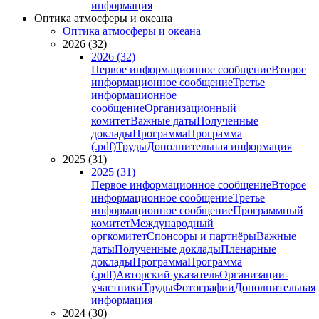
информация
Оптика атмосферы и океана
Оптика атмосферы и океана
2026 (32)
2026 (32)
Первое информационное сообщение
Второе
информационное сообщение
Третье
информационное
сообщение
Организационный
комитет
Важные даты
Полученные
доклады
Программа
Программа
(.pdf)
Труды
Дополнительная информация
2025 (31)
2025 (31)
Первое информационное сообщение
Второе
информационное сообщение
Третье
информационное сообщение
Программный
комитет
Международный
оргкомитет
Спонсоры и партнёры
Важные
даты
Полученные доклады
Пленарные
доклады
Программа
Программа
(.pdf)
Авторский указатель
Организации-
участники
Труды
Фотографии
Дополнительная
информация
2024 (30)