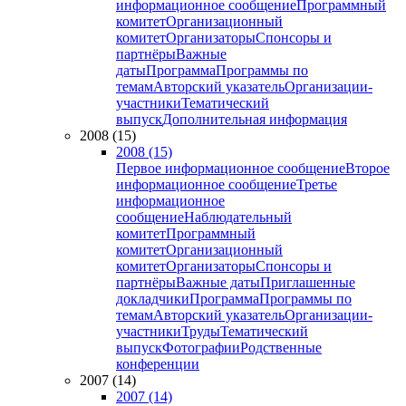
информационное сообщение
Программный
комитет
Организационный
комитет
Организаторы
Спонсоры и
партнёры
Важные
даты
Программа
Программы по
темам
Авторский указатель
Организации-
участники
Тематический
выпуск
Дополнительная информация
2008 (15)
2008 (15)
Первое информационное сообщение
Второе
информационное сообщение
Третье
информационное
сообщение
Наблюдательный
комитет
Программный
комитет
Организационный
комитет
Организаторы
Спонсоры и
партнёры
Важные даты
Приглашенные
докладчики
Программа
Программы по
темам
Авторский указатель
Организации-
участники
Труды
Тематический
выпуск
Фотографии
Родственные
конференции
2007 (14)
2007 (14)