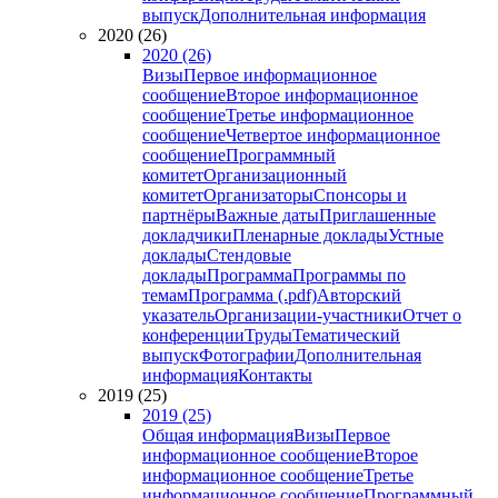
выпуск
Дополнительная информация
2020 (26)
2020 (26)
Визы
Первое информационное
сообщение
Второе информационное
сообщение
Третье информационное
сообщение
Четвертое информационное
сообщение
Программный
комитет
Организационный
комитет
Организаторы
Спонсоры и
партнёры
Важные даты
Приглашенные
докладчики
Пленарные доклады
Устные
доклады
Стендовые
доклады
Программа
Программы по
темам
Программа (.pdf)
Авторский
указатель
Организации-участники
Отчет о
конференции
Труды
Тематический
выпуск
Фотографии
Дополнительная
информация
Контакты
2019 (25)
2019 (25)
Общая информация
Визы
Первое
информационное сообщение
Второе
информационное сообщение
Третье
информационное сообщение
Программный