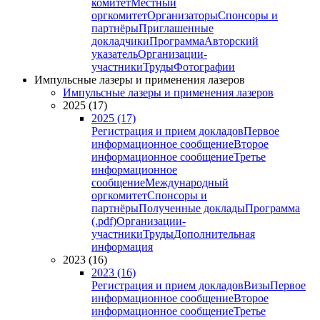
комитет
Местный
оргкомитет
Организаторы
Спонсоры и
партнёры
Приглашенные
докладчики
Программа
Авторский
указатель
Организации-
участники
Труды
Фотографии
Импульсные лазеры и применения лазеров
Импульсные лазеры и применения лазеров
2025 (17)
2025 (17)
Регистрация и прием докладов
Первое
информационное сообщение
Второе
информационное сообщение
Третье
информационное
сообщение
Международный
оргкомитет
Спонсоры и
партнёры
Полученные доклады
Программа
(.pdf)
Организации-
участники
Труды
Дополнительная
информация
2023 (16)
2023 (16)
Регистрация и прием докладов
Визы
Первое
информационное сообщение
Второе
информационное сообщение
Третье