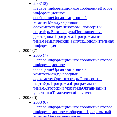
2007 (8)
Первое информационное сообщение
Второе
информационное
сообщение
Организационный
комитет
Международный
оргкомитет
Организаторы
Спонсоры и
партнёры
Важные даты
Приглашенные
докладчики
Программа
Программы по
темам
Тематический выпуск
Дополнительная
информация
2005 (7)
2005 (7)
Первое информационное сообщение
Второе
информационное
сообщение
Организационный
комитет
Международный
оргкомитет
Организаторы
Спонсоры и
партнёры
Программа
Программы по
темам
Авторский указатель
Организации-
участники
Тематический выпуск
2003 (6)
2003 (6)
Первое информационное сообщение
Второе
информационное сообщение
Программный
комитет
Организационный