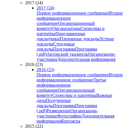
2017 (24)
2017 (24)
Первое информационное сообщение
Второе
информационное
сообщение
Организационный
комитет
Организаторы
Спонсоры и
партнёры
Приглашенные
докладчики
Пленарные доклады
Устные
доклады
Стендовые
доклады
Программа
Программа
(.pdf)
Авторский указатель
Организации-
участники
Дополнительная информация
2016 (23)
2016 (23)
Первое информационное сообщение
Второе
информационное сообщение
Третье
информационное
сообщение
Организационный
комитет
Спонсоры и партнёры
Важные
даты
Полученные
доклады
Программа
Программа
(.pdf)
Размещение
Организации-
участники
Фотографии
Дополнительная
информация
Контакты
2015 (22)