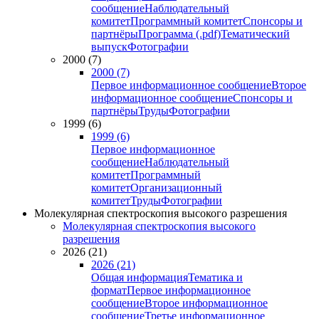
сообщение
Наблюдательный
комитет
Программный комитет
Спонсоры и
партнёры
Программа (.pdf)
Тематический
выпуск
Фотографии
2000 (7)
2000 (7)
Первое информационное сообщение
Второе
информационное сообщение
Спонсоры и
партнёры
Труды
Фотографии
1999 (6)
1999 (6)
Первое информационное
сообщение
Наблюдательный
комитет
Программный
комитет
Организационный
комитет
Труды
Фотографии
Молекулярная спектроскопия высокого разрешения
Молекулярная спектроскопия высокого
разрешения
2026 (21)
2026 (21)
Общая информация
Тематика и
формат
Первое информационное
сообщение
Второе информационное
сообщение
Третье информационное