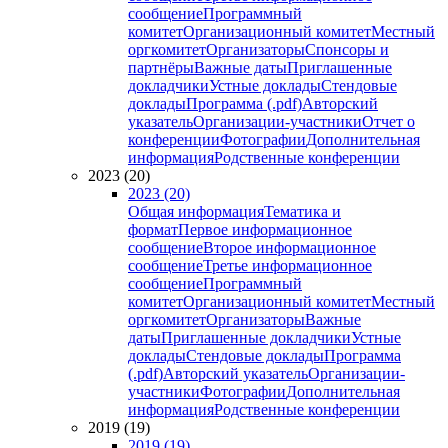
сообщение
Программный
комитет
Организационный комитет
Местный
оргкомитет
Организаторы
Спонсоры и
партнёры
Важные даты
Приглашенные
докладчики
Устные доклады
Стендовые
доклады
Программа (.pdf)
Авторский
указатель
Организации-участники
Отчет о
конференции
Фотографии
Дополнительная
информация
Родственные конференции
2023 (20)
2023 (20)
Общая информация
Тематика и
формат
Первое информационное
сообщение
Второе информационное
сообщение
Третье информационное
сообщение
Программный
комитет
Организационный комитет
Местный
оргкомитет
Организаторы
Важные
даты
Приглашенные докладчики
Устные
доклады
Стендовые доклады
Программа
(.pdf)
Авторский указатель
Организации-
участники
Фотографии
Дополнительная
информация
Родственные конференции
2019 (19)
2019 (19)