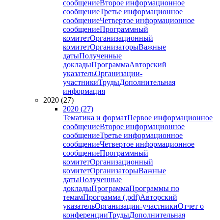
сообщение
Второе информационное
сообщение
Третье информационное
сообщение
Четвертое информационное
сообщение
Программный
комитет
Организационный
комитет
Организаторы
Важные
даты
Полученные
доклады
Программа
Авторский
указатель
Организации-
участники
Труды
Дополнительная
информация
2020 (27)
2020 (27)
Тематика и формат
Первое информационное
сообщение
Второе информационное
сообщение
Третье информационное
сообщение
Четвертое информационное
сообщение
Программный
комитет
Организационный
комитет
Организаторы
Важные
даты
Полученные
доклады
Программа
Программы по
темам
Программа (.pdf)
Авторский
указатель
Организации-участники
Отчет о
конференции
Труды
Дополнительная