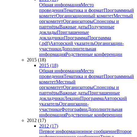
Общая информация
Место
проведения
Тематика и формат
Программный
комитет
Организационный комитет
Местный
оргкомитет
Организаторы
Спонсоры и
партнёры
Важные даты
Полученные
доклады
Приглашенные
докладчики
Программа
Программа
(.pdf)
Авторский указатель
Организации-
участники
Дополнительная
информация
Родственные конференции
2015 (18)
2015 (18)
Общая информация
Место
проведения
Тематика и формат
Программный
комитет
Местный
оргкомитет
Организаторы
Спонсоры и
партнёры
Важные даты
Приглашенные
докладчики
Лекции
Программа
Авторский
указатель
Организации-
участники
Фотографии
Дополнительная
информация
Родственные конференции
2012 (17)
2012 (17)
Первое информационное сообщение
Второе
информационное сообщение
Третье