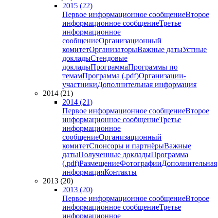
2015 (22)
Первое информационное сообщение
Второе
информационное сообщение
Третье
информационное
сообщение
Организационный
комитет
Организаторы
Важные даты
Устные
доклады
Стендовые
доклады
Программа
Программы по
темам
Программа (.pdf)
Организации-
участники
Дополнительная информация
2014 (21)
2014 (21)
Первое информационное сообщение
Второе
информационное сообщение
Третье
информационное
сообщение
Организационный
комитет
Спонсоры и партнёры
Важные
даты
Полученные доклады
Программа
(.pdf)
Размещение
Фотографии
Дополнительная
информация
Контакты
2013 (20)
2013 (20)
Первое информационное сообщение
Второе
информационное сообщение
Третье
информационное