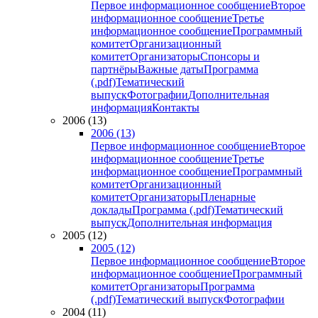
Первое информационное сообщение
Второе
информационное сообщение
Третье
информационное сообщение
Программный
комитет
Организационный
комитет
Организаторы
Спонсоры и
партнёры
Важные даты
Программа
(.pdf)
Тематический
выпуск
Фотографии
Дополнительная
информация
Контакты
2006 (13)
2006 (13)
Первое информационное сообщение
Второе
информационное сообщение
Третье
информационное сообщение
Программный
комитет
Организационный
комитет
Организаторы
Пленарные
доклады
Программа (.pdf)
Тематический
выпуск
Дополнительная информация
2005 (12)
2005 (12)
Первое информационное сообщение
Второе
информационное сообщение
Программный
комитет
Организаторы
Программа
(.pdf)
Тематический выпуск
Фотографии
2004 (11)