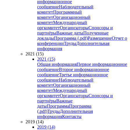
информационное
сообщение
Наблюдательный
комитет
Программный
комитет
Организационный
комитет
Международный
оргкомитет
Организаторы
Спонсоры и
партнёры
Важные даты
Полученные
доклады
Программа (.pdf)
Размещение
Отчет о
конференции
Труды
Дополнительная
информация
2021 (15)
2021 (15)
Общая информация
Первое информационное
сообщение
Второе информационное
сообщение
Третье информационное
сообщение
Наблюдательный
комитет
Организационный
комитет
Международный
оргкомитет
Организаторы
Спонсоры и
партнёры
Важные
даты
Программа
Программа
(.pdf)
Труды
Дополнительная
информация
Контакты
2019 (14)
2019 (14)