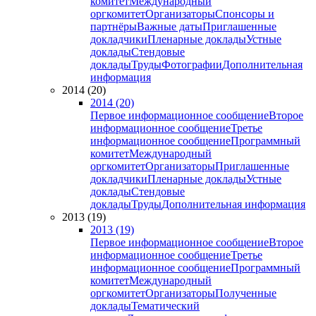
комитет
Международный
оргкомитет
Организаторы
Спонсоры и
партнёры
Важные даты
Приглашенные
докладчики
Пленарные доклады
Устные
доклады
Стендовые
доклады
Труды
Фотографии
Дополнительная
информация
2014 (20)
2014 (20)
Первое информационное сообщение
Второе
информационное сообщение
Третье
информационное сообщение
Программный
комитет
Международный
оргкомитет
Организаторы
Приглашенные
докладчики
Пленарные доклады
Устные
доклады
Стендовые
доклады
Труды
Дополнительная информация
2013 (19)
2013 (19)
Первое информационное сообщение
Второе
информационное сообщение
Третье
информационное сообщение
Программный
комитет
Международный
оргкомитет
Организаторы
Полученные
доклады
Тематический