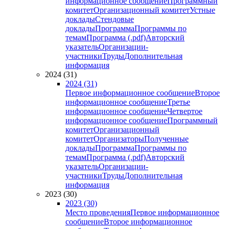
информационное сообщение
Программный
комитет
Организационный комитет
Устные
доклады
Стендовые
доклады
Программа
Программы по
темам
Программа (.pdf)
Авторский
указатель
Организации-
участники
Труды
Дополнительная
информация
2024 (31)
2024 (31)
Первое информационное сообщение
Второе
информационное сообщение
Третье
информационное сообщение
Четвертое
информационное сообщение
Программный
комитет
Организационный
комитет
Организаторы
Полученные
доклады
Программа
Программы по
темам
Программа (.pdf)
Авторский
указатель
Организации-
участники
Труды
Дополнительная
информация
2023 (30)
2023 (30)
Место проведения
Первое информационное
сообщение
Второе информационное