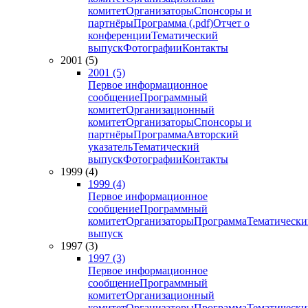
комитет
Организаторы
Спонсоры и
партнёры
Программа (.pdf)
Отчет о
конференции
Тематический
выпуск
Фотографии
Контакты
2001 (5)
2001 (5)
Первое информационное
сообщение
Программный
комитет
Организационный
комитет
Организаторы
Спонсоры и
партнёры
Программа
Авторский
указатель
Тематический
выпуск
Фотографии
Контакты
1999 (4)
1999 (4)
Первое информационное
сообщение
Программный
комитет
Организаторы
Программа
Тематически
выпуск
1997 (3)
1997 (3)
Первое информационное
сообщение
Программный
комитет
Организационный
комитет
Организаторы
Программа
Тематически