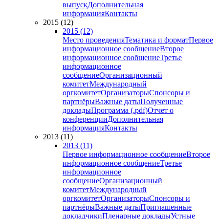
выпуск
Дополнительная
информация
Контакты
2015 (12)
2015 (12)
Место проведения
Тематика и формат
Первое
информационное сообщение
Второе
информационное сообщение
Третье
информационное
сообщение
Организационный
комитет
Международный
оргкомитет
Организаторы
Спонсоры и
партнёры
Важные даты
Полученные
доклады
Программа (.pdf)
Отчет о
конференции
Дополнительная
информация
Контакты
2013 (11)
2013 (11)
Первое информационное сообщение
Второе
информационное сообщение
Третье
информационное
сообщение
Организационный
комитет
Международный
оргкомитет
Организаторы
Спонсоры и
партнёры
Важные даты
Приглашенные
докладчики
Пленарные доклады
Устные