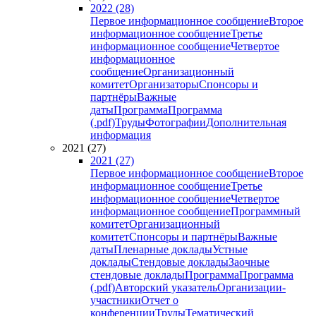
2022 (28)
Первое информационное сообщение
Второе
информационное сообщение
Третье
информационное сообщение
Четвертое
информационное
сообщение
Организационный
комитет
Организаторы
Спонсоры и
партнёры
Важные
даты
Программа
Программа
(.pdf)
Труды
Фотографии
Дополнительная
информация
2021 (27)
2021 (27)
Первое информационное сообщение
Второе
информационное сообщение
Третье
информационное сообщение
Четвертое
информационное сообщение
Программный
комитет
Организационный
комитет
Спонсоры и партнёры
Важные
даты
Пленарные доклады
Устные
доклады
Стендовые доклады
Заочные
стендовые доклады
Программа
Программа
(.pdf)
Авторский указатель
Организации-
участники
Отчет о
конференции
Труды
Тематический