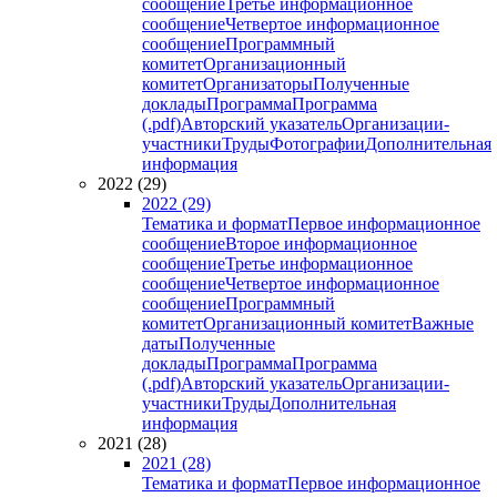
сообщение
Третье информационное
сообщение
Четвертое информационное
сообщение
Программный
комитет
Организационный
комитет
Организаторы
Полученные
доклады
Программа
Программа
(.pdf)
Авторский указатель
Организации-
участники
Труды
Фотографии
Дополнительная
информация
2022 (29)
2022 (29)
Тематика и формат
Первое информационное
сообщение
Второе информационное
сообщение
Третье информационное
сообщение
Четвертое информационное
сообщение
Программный
комитет
Организационный комитет
Важные
даты
Полученные
доклады
Программа
Программа
(.pdf)
Авторский указатель
Организации-
участники
Труды
Дополнительная
информация
2021 (28)
2021 (28)
Тематика и формат
Первое информационное