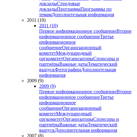
доклады
Стендовые
доклады
Программа
Программы по
темам
Дополнительная информация
2011 (10)
2011 (10)
Первое информационное сообщение
Второе
информационное сообщение
Третье
информационное
сообщение
Организационный
комитет
Международный
оргкомитет
Организаторы
Спонсоры и
партнёры
Важные даты
Тематический
выпуск
Фотографии
Дополнительная
информация
2009 (9)
2009 (9)
Первое информационное сообщение
Второе
информационное сообщение
Третье
информационное
сообщение
Организационный
комитет
Международный
оргкомитет
Организаторы
Спонсоры и
партнёры
Важные даты
Тематический
выпуск
Дополнительная информация
2007 (8)