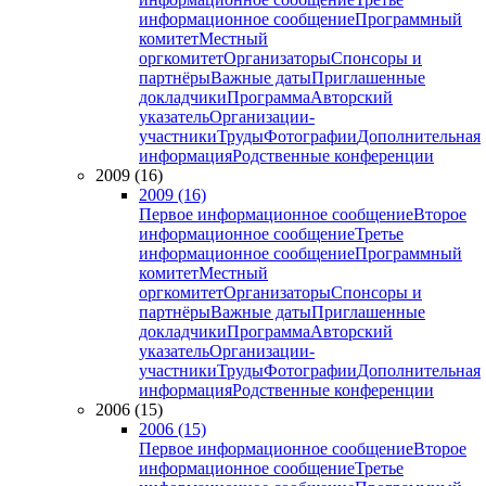
информационное сообщение
Программный
комитет
Местный
оргкомитет
Организаторы
Спонсоры и
партнёры
Важные даты
Приглашенные
докладчики
Программа
Авторский
указатель
Организации-
участники
Труды
Фотографии
Дополнительная
информация
Родственные конференции
2009 (16)
2009 (16)
Первое информационное сообщение
Второе
информационное сообщение
Третье
информационное сообщение
Программный
комитет
Местный
оргкомитет
Организаторы
Спонсоры и
партнёры
Важные даты
Приглашенные
докладчики
Программа
Авторский
указатель
Организации-
участники
Труды
Фотографии
Дополнительная
информация
Родственные конференции
2006 (15)
2006 (15)
Первое информационное сообщение
Второе
информационное сообщение
Третье