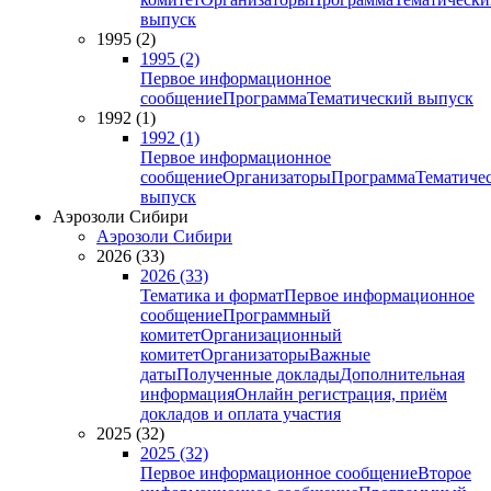
выпуск
1995 (2)
1995 (2)
Первое информационное
сообщение
Программа
Тематический выпуск
1992 (1)
1992 (1)
Первое информационное
сообщение
Организаторы
Программа
Тематиче
выпуск
Аэрозоли Сибири
Аэрозоли Сибири
2026 (33)
2026 (33)
Тематика и формат
Первое информационное
сообщение
Программный
комитет
Организационный
комитет
Организаторы
Важные
даты
Полученные доклады
Дополнительная
информация
Онлайн регистрация, приём
докладов и оплата участия
2025 (32)
2025 (32)
Первое информационное сообщение
Второе