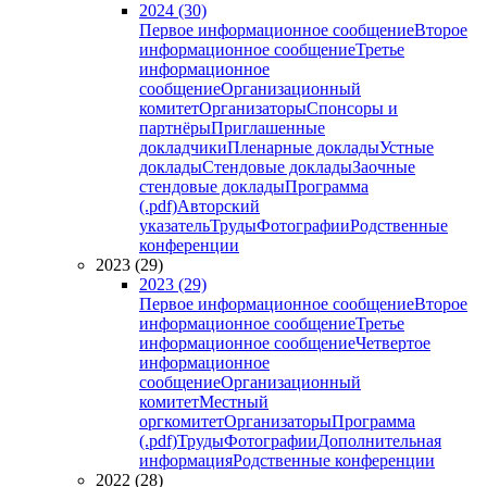
2024 (30)
Первое информационное сообщение
Второе
информационное сообщение
Третье
информационное
сообщение
Организационный
комитет
Организаторы
Спонсоры и
партнёры
Приглашенные
докладчики
Пленарные доклады
Устные
доклады
Стендовые доклады
Заочные
стендовые доклады
Программа
(.pdf)
Авторский
указатель
Труды
Фотографии
Родственные
конференции
2023 (29)
2023 (29)
Первое информационное сообщение
Второе
информационное сообщение
Третье
информационное сообщение
Четвертое
информационное
сообщение
Организационный
комитет
Местный
оргкомитет
Организаторы
Программа
(.pdf)
Труды
Фотографии
Дополнительная
информация
Родственные конференции
2022 (28)