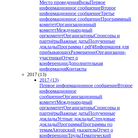
Место проведения
Визы
Первое
информационное сообщение
Второе
информационное сообщение
Третье
информационное сообщение
Программный
комитет
Организационный
комитет
Международный
оргкомитет
Организаторы
Спонсоры и
партнёры
Важные даты
Полученные
доклады
Программа (.pdf)
Информация для
прибывающих
Размещение
Организации-
участники
Отчет о
конференции
Дополнительная
информация
Контакты
2017 (13)
2017 (13)
Первое информационное сообщение
Второе
информационное
сообщение
Организационный
комитет
Международный
оргкомитет
Организаторы
Спонсоры и
партнёры
Важные даты
Полученные
доклады
Устные доклады
Стендовые
доклады
Программа
Программы по
темам
Авторский указатель
Отчет о
конференции
Труды
Тематический