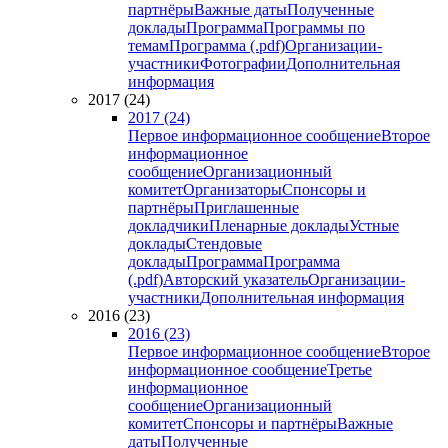
партнёры
Важные даты
Полученные
доклады
Программа
Программы по
темам
Программа (.pdf)
Организации-
участники
Фотографии
Дополнительная
информация
2017 (24)
2017 (24)
Первое информационное сообщение
Второе
информационное
сообщение
Организационный
комитет
Организаторы
Спонсоры и
партнёры
Приглашенные
докладчики
Пленарные доклады
Устные
доклады
Стендовые
доклады
Программа
Программа
(.pdf)
Авторский указатель
Организации-
участники
Дополнительная информация
2016 (23)
2016 (23)
Первое информационное сообщение
Второе
информационное сообщение
Третье
информационное
сообщение
Организационный
комитет
Спонсоры и партнёры
Важные
даты
Полученные