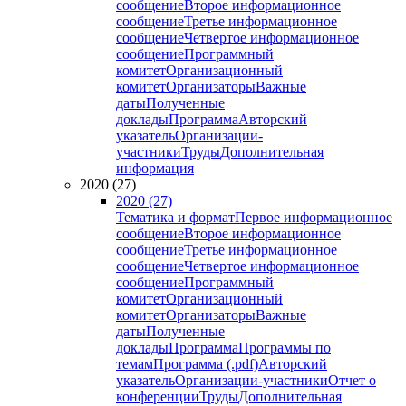
сообщение
Второе информационное
сообщение
Третье информационное
сообщение
Четвертое информационное
сообщение
Программный
комитет
Организационный
комитет
Организаторы
Важные
даты
Полученные
доклады
Программа
Авторский
указатель
Организации-
участники
Труды
Дополнительная
информация
2020 (27)
2020 (27)
Тематика и формат
Первое информационное
сообщение
Второе информационное
сообщение
Третье информационное
сообщение
Четвертое информационное
сообщение
Программный
комитет
Организационный
комитет
Организаторы
Важные
даты
Полученные
доклады
Программа
Программы по
темам
Программа (.pdf)
Авторский
указатель
Организации-участники
Отчет о
конференции
Труды
Дополнительная