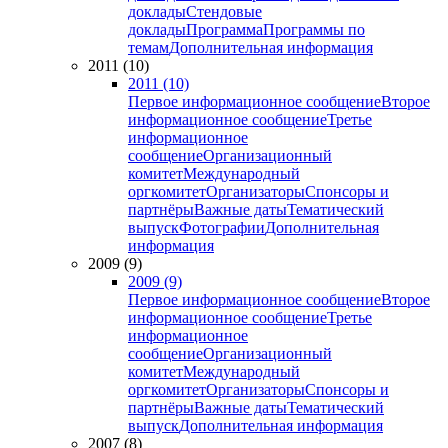
доклады
Стендовые
доклады
Программа
Программы по
темам
Дополнительная информация
2011 (10)
2011 (10)
Первое информационное сообщение
Второе
информационное сообщение
Третье
информационное
сообщение
Организационный
комитет
Международный
оргкомитет
Организаторы
Спонсоры и
партнёры
Важные даты
Тематический
выпуск
Фотографии
Дополнительная
информация
2009 (9)
2009 (9)
Первое информационное сообщение
Второе
информационное сообщение
Третье
информационное
сообщение
Организационный
комитет
Международный
оргкомитет
Организаторы
Спонсоры и
партнёры
Важные даты
Тематический
выпуск
Дополнительная информация
2007 (8)