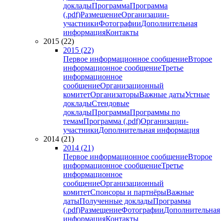
доклады
Программа
Программа
(.pdf)
Размещение
Организации-
участники
Фотографии
Дополнительная
информация
Контакты
2015 (22)
2015 (22)
Первое информационное сообщение
Второе
информационное сообщение
Третье
информационное
сообщение
Организационный
комитет
Организаторы
Важные даты
Устные
доклады
Стендовые
доклады
Программа
Программы по
темам
Программа (.pdf)
Организации-
участники
Дополнительная информация
2014 (21)
2014 (21)
Первое информационное сообщение
Второе
информационное сообщение
Третье
информационное
сообщение
Организационный
комитет
Спонсоры и партнёры
Важные
даты
Полученные доклады
Программа
(.pdf)
Размещение
Фотографии
Дополнительная
информация
Контакты