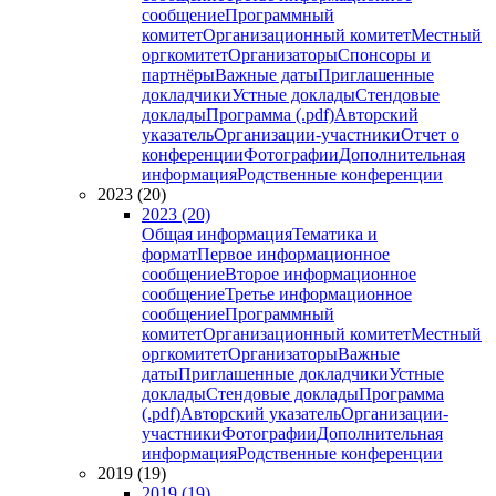
сообщение
Программный
комитет
Организационный комитет
Местный
оргкомитет
Организаторы
Спонсоры и
партнёры
Важные даты
Приглашенные
докладчики
Устные доклады
Стендовые
доклады
Программа (.pdf)
Авторский
указатель
Организации-участники
Отчет о
конференции
Фотографии
Дополнительная
информация
Родственные конференции
2023 (20)
2023 (20)
Общая информация
Тематика и
формат
Первое информационное
сообщение
Второе информационное
сообщение
Третье информационное
сообщение
Программный
комитет
Организационный комитет
Местный
оргкомитет
Организаторы
Важные
даты
Приглашенные докладчики
Устные
доклады
Стендовые доклады
Программа
(.pdf)
Авторский указатель
Организации-
участники
Фотографии
Дополнительная
информация
Родственные конференции
2019 (19)
2019 (19)