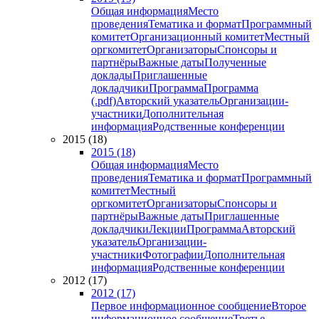
Общая информация
Место
проведения
Тематика и формат
Программный
комитет
Организационный комитет
Местный
оргкомитет
Организаторы
Спонсоры и
партнёры
Важные даты
Полученные
доклады
Приглашенные
докладчики
Программа
Программа
(.pdf)
Авторский указатель
Организации-
участники
Дополнительная
информация
Родственные конференции
2015 (18)
2015 (18)
Общая информация
Место
проведения
Тематика и формат
Программный
комитет
Местный
оргкомитет
Организаторы
Спонсоры и
партнёры
Важные даты
Приглашенные
докладчики
Лекции
Программа
Авторский
указатель
Организации-
участники
Фотографии
Дополнительная
информация
Родственные конференции
2012 (17)
2012 (17)
Первое информационное сообщение
Второе
информационное сообщение
Третье