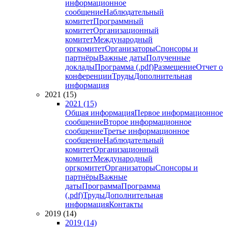
информационное
сообщение
Наблюдательный
комитет
Программный
комитет
Организационный
комитет
Международный
оргкомитет
Организаторы
Спонсоры и
партнёры
Важные даты
Полученные
доклады
Программа (.pdf)
Размещение
Отчет о
конференции
Труды
Дополнительная
информация
2021 (15)
2021 (15)
Общая информация
Первое информационное
сообщение
Второе информационное
сообщение
Третье информационное
сообщение
Наблюдательный
комитет
Организационный
комитет
Международный
оргкомитет
Организаторы
Спонсоры и
партнёры
Важные
даты
Программа
Программа
(.pdf)
Труды
Дополнительная
информация
Контакты
2019 (14)
2019 (14)