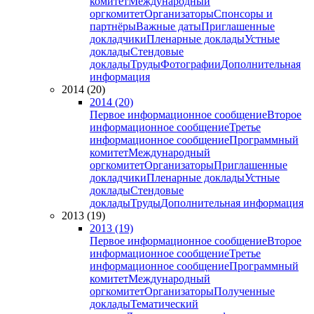
комитет
Международный
оргкомитет
Организаторы
Спонсоры и
партнёры
Важные даты
Приглашенные
докладчики
Пленарные доклады
Устные
доклады
Стендовые
доклады
Труды
Фотографии
Дополнительная
информация
2014 (20)
2014 (20)
Первое информационное сообщение
Второе
информационное сообщение
Третье
информационное сообщение
Программный
комитет
Международный
оргкомитет
Организаторы
Приглашенные
докладчики
Пленарные доклады
Устные
доклады
Стендовые
доклады
Труды
Дополнительная информация
2013 (19)
2013 (19)
Первое информационное сообщение
Второе
информационное сообщение
Третье
информационное сообщение
Программный
комитет
Международный
оргкомитет
Организаторы
Полученные
доклады
Тематический