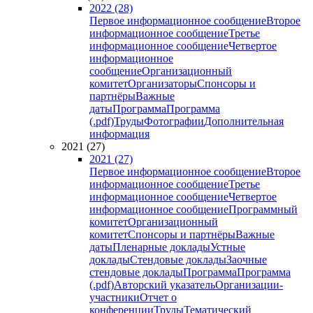
2022 (28)
Первое информационное сообщение
Второе
информационное сообщение
Третье
информационное сообщение
Четвертое
информационное
сообщение
Организационный
комитет
Организаторы
Спонсоры и
партнёры
Важные
даты
Программа
Программа
(.pdf)
Труды
Фотографии
Дополнительная
информация
2021 (27)
2021 (27)
Первое информационное сообщение
Второе
информационное сообщение
Третье
информационное сообщение
Четвертое
информационное сообщение
Программный
комитет
Организационный
комитет
Спонсоры и партнёры
Важные
даты
Пленарные доклады
Устные
доклады
Стендовые доклады
Заочные
стендовые доклады
Программа
Программа
(.pdf)
Авторский указатель
Организации-
участники
Отчет о
конференции
Труды
Тематический