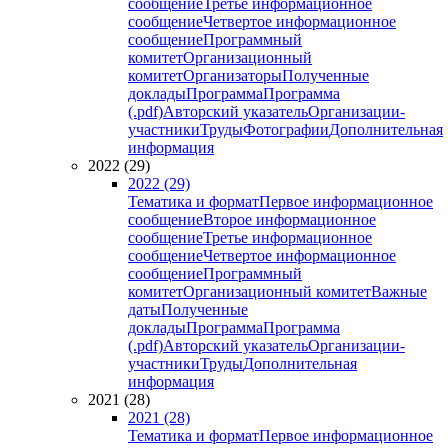
сообщение
Третье информационное
сообщение
Четвертое информационное
сообщение
Программный
комитет
Организационный
комитет
Организаторы
Полученные
доклады
Программа
Программа
(.pdf)
Авторский указатель
Организации-
участники
Труды
Фотографии
Дополнительная
информация
2022 (29)
2022 (29)
Тематика и формат
Первое информационное
сообщение
Второе информационное
сообщение
Третье информационное
сообщение
Четвертое информационное
сообщение
Программный
комитет
Организационный комитет
Важные
даты
Полученные
доклады
Программа
Программа
(.pdf)
Авторский указатель
Организации-
участники
Труды
Дополнительная
информация
2021 (28)
2021 (28)
Тематика и формат
Первое информационное