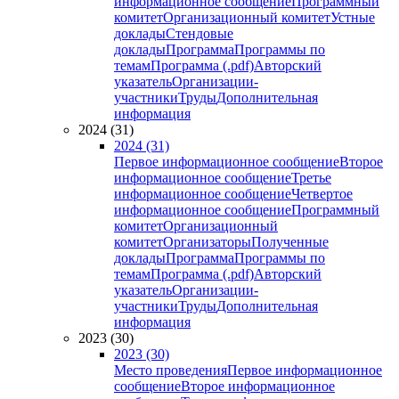
информационное сообщение
Программный
комитет
Организационный комитет
Устные
доклады
Стендовые
доклады
Программа
Программы по
темам
Программа (.pdf)
Авторский
указатель
Организации-
участники
Труды
Дополнительная
информация
2024 (31)
2024 (31)
Первое информационное сообщение
Второе
информационное сообщение
Третье
информационное сообщение
Четвертое
информационное сообщение
Программный
комитет
Организационный
комитет
Организаторы
Полученные
доклады
Программа
Программы по
темам
Программа (.pdf)
Авторский
указатель
Организации-
участники
Труды
Дополнительная
информация
2023 (30)
2023 (30)
Место проведения
Первое информационное
сообщение
Второе информационное