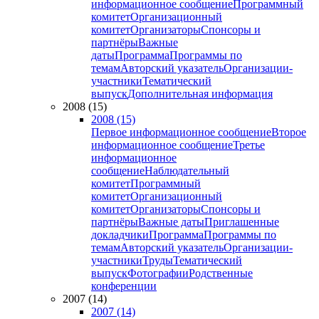
информационное сообщение
Программный
комитет
Организационный
комитет
Организаторы
Спонсоры и
партнёры
Важные
даты
Программа
Программы по
темам
Авторский указатель
Организации-
участники
Тематический
выпуск
Дополнительная информация
2008 (15)
2008 (15)
Первое информационное сообщение
Второе
информационное сообщение
Третье
информационное
сообщение
Наблюдательный
комитет
Программный
комитет
Организационный
комитет
Организаторы
Спонсоры и
партнёры
Важные даты
Приглашенные
докладчики
Программа
Программы по
темам
Авторский указатель
Организации-
участники
Труды
Тематический
выпуск
Фотографии
Родственные
конференции
2007 (14)
2007 (14)