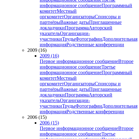
информационное сообщение
Программный
комитет
Местный
оргкомитет
Организаторы
Спонсоры и
партнёры
Важные даты
Приглашенные
докладчики
Программа
Авторский
указатель
Организации-
участники
Труды
Фотографии
Дополнительная
информация
Родственные конференции
2009 (16)
2009 (16)
Первое информационное сообщение
Второе
информационное сообщение
Третье
информационное сообщение
Программный
комитет
Местный
оргкомитет
Организаторы
Спонсоры и
партнёры
Важные даты
Приглашенные
докладчики
Программа
Авторский
указатель
Организации-
участники
Труды
Фотографии
Дополнительная
информация
Родственные конференции
2006 (15)
2006 (15)
Первое информационное сообщение
Второе
информационное сообщение
Третье