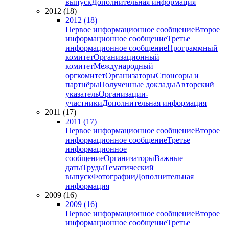
выпуск
Дополнительная информация
2012 (18)
2012 (18)
Первое информационное сообщение
Второе
информационное сообщение
Третье
информационное сообщение
Программный
комитет
Организационный
комитет
Международный
оргкомитет
Организаторы
Спонсоры и
партнёры
Полученные доклады
Авторский
указатель
Организации-
участники
Дополнительная информация
2011 (17)
2011 (17)
Первое информационное сообщение
Второе
информационное сообщение
Третье
информационное
сообщение
Организаторы
Важные
даты
Труды
Тематический
выпуск
Фотографии
Дополнительная
информация
2009 (16)
2009 (16)
Первое информационное сообщение
Второе
информационное сообщение
Третье