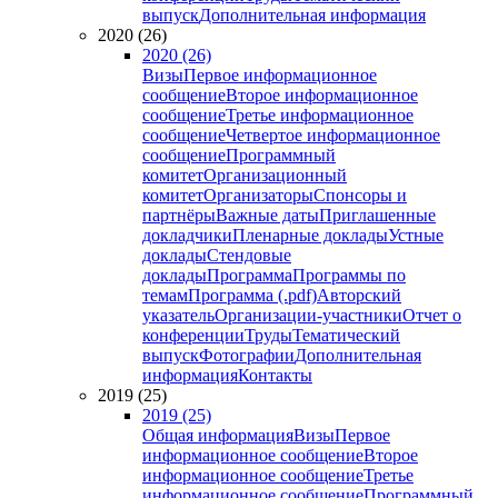
выпуск
Дополнительная информация
2020 (26)
2020 (26)
Визы
Первое информационное
сообщение
Второе информационное
сообщение
Третье информационное
сообщение
Четвертое информационное
сообщение
Программный
комитет
Организационный
комитет
Организаторы
Спонсоры и
партнёры
Важные даты
Приглашенные
докладчики
Пленарные доклады
Устные
доклады
Стендовые
доклады
Программа
Программы по
темам
Программа (.pdf)
Авторский
указатель
Организации-участники
Отчет о
конференции
Труды
Тематический
выпуск
Фотографии
Дополнительная
информация
Контакты
2019 (25)
2019 (25)
Общая информация
Визы
Первое
информационное сообщение
Второе
информационное сообщение
Третье
информационное сообщение
Программный