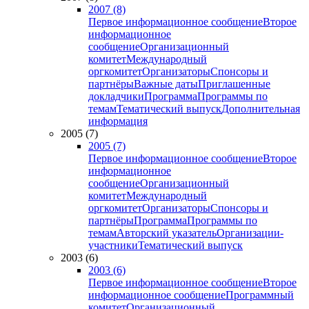
2007 (8)
Первое информационное сообщение
Второе
информационное
сообщение
Организационный
комитет
Международный
оргкомитет
Организаторы
Спонсоры и
партнёры
Важные даты
Приглашенные
докладчики
Программа
Программы по
темам
Тематический выпуск
Дополнительная
информация
2005 (7)
2005 (7)
Первое информационное сообщение
Второе
информационное
сообщение
Организационный
комитет
Международный
оргкомитет
Организаторы
Спонсоры и
партнёры
Программа
Программы по
темам
Авторский указатель
Организации-
участники
Тематический выпуск
2003 (6)
2003 (6)
Первое информационное сообщение
Второе
информационное сообщение
Программный
комитет
Организационный