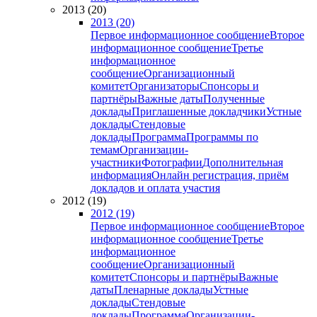
2013 (20)
2013 (20)
Первое информационное сообщение
Второе
информационное сообщение
Третье
информационное
сообщение
Организационный
комитет
Организаторы
Спонсоры и
партнёры
Важные даты
Полученные
доклады
Приглашенные докладчики
Устные
доклады
Стендовые
доклады
Программа
Программы по
темам
Организации-
участники
Фотографии
Дополнительная
информация
Онлайн регистрация, приём
докладов и оплата участия
2012 (19)
2012 (19)
Первое информационное сообщение
Второе
информационное сообщение
Третье
информационное
сообщение
Организационный
комитет
Спонсоры и партнёры
Важные
даты
Пленарные доклады
Устные
доклады
Стендовые
доклады
Программа
Организации-