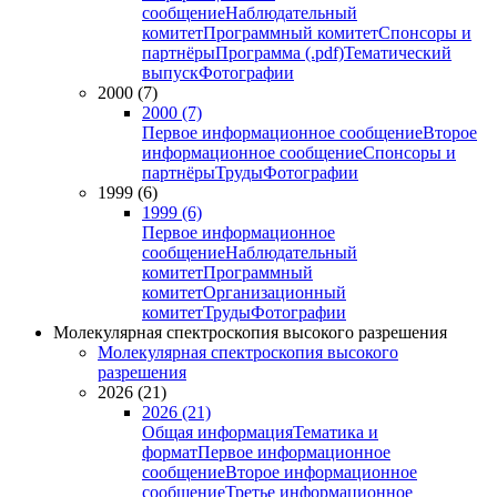
сообщение
Наблюдательный
комитет
Программный комитет
Спонсоры и
партнёры
Программа (.pdf)
Тематический
выпуск
Фотографии
2000 (7)
2000 (7)
Первое информационное сообщение
Второе
информационное сообщение
Спонсоры и
партнёры
Труды
Фотографии
1999 (6)
1999 (6)
Первое информационное
сообщение
Наблюдательный
комитет
Программный
комитет
Организационный
комитет
Труды
Фотографии
Молекулярная спектроскопия высокого разрешения
Молекулярная спектроскопия высокого
разрешения
2026 (21)
2026 (21)
Общая информация
Тематика и
формат
Первое информационное
сообщение
Второе информационное
сообщение
Третье информационное