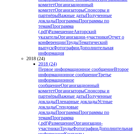
комитет
Организационный
комитет
Организаторы
Спонсоры и
партнёры
Важные даты
Полученные
доклады
Программа
Программы по
темам
Программа
(.pdf)
Размещение
Авторский
указатель
Организации-участники
Отчет о
конференции
Труды
Тематический
выпуск
Фотографии
Дополнительная
информация
2018 (24)
2018 (24)
Первое информационное сообщение
Второе
информационное сообщение
Третье
информационное
сообщение
Организационный
комитет
Организаторы
Спонсоры и
партнёры
Важные даты
Полученные
доклады
Пленарные доклады
Устные
доклады
Стендовые
доклады
Программа
Программы по
темам
Программа
(.pdf)
Размещение
Организации-
участники
Труды
Фотографии
Дополнительная
информация
Контакты