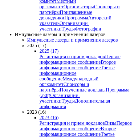
комитет
Местный
оргкомитет
Организаторы
Спонсоры и
партнёры
Приглашенные
докладчики
Программа
Авторский
указатель
Организации-
участники
Труды
Фотографии
Импульсные лазеры и применения лазеров
Импульсные лазеры и применения лазеров
2025 (17)
2025 (17)
Регистрация и прием докладов
Первое
информационное сообщение
Второе
информационное сообщение
Третье
информационное
сообщение
Международный
оргкомитет
Спонсоры и
партнёры
Полученные доклады
Программа
(.pdf)
Организации-
участники
Труды
Дополнительная
информация
2023 (16)
2023 (16)
Регистрация и прием докладов
Визы
Первое
информационное сообщение
Второе
информационное сообщение
Третье