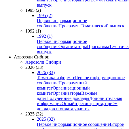
выпуск
1995 (2)
1995 (2)
Первое информационное
сообщение
Программа
Тематический выпуск
1992 (1)
1992 (1)
Первое информационное
сообщение
Организаторы
Программа
Тематиче
выпуск
Аэрозоли Сибири
Аэрозоли Сибири
2026 (33)
2026 (33)
Тематика и формат
Первое информационное
сообщение
Программный
комитет
Организационный
комитет
Организаторы
Важные
даты
Полученные доклады
Дополнительная
информация
Онлайн регистрация, приём
докладов и оплата участия
2025 (32)
2025 (32)
Первое информационное сообщение
Второе