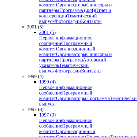
комитет
Организаторы
Спонсоры и
партнёры
Программа (.pdf)
Отчет о
конференции
Тематический
выпуск
Фотографии
Контакты
2001 (5)
2001 (5)
Первое информационное
сообщение
Программный
комитет
Организационный
комитет
Организаторы
Спонсоры и
партнёры
Программа
Авторский
указатель
Тематический
выпуск
Фотографии
Контакты
1999 (4)
1999 (4)
Первое информационное
сообщение
Программный
комитет
Организаторы
Программа
Тематически
выпуск
1997 (3)
1997 (3)
Первое информационное
сообщение
Программный
комитет
Организационный
комитет
Организаторы
Программа
Тематически