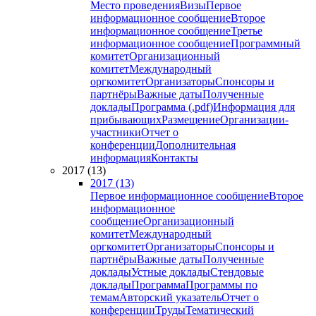
Место проведения
Визы
Первое
информационное сообщение
Второе
информационное сообщение
Третье
информационное сообщение
Программный
комитет
Организационный
комитет
Международный
оргкомитет
Организаторы
Спонсоры и
партнёры
Важные даты
Полученные
доклады
Программа (.pdf)
Информация для
прибывающих
Размещение
Организации-
участники
Отчет о
конференции
Дополнительная
информация
Контакты
2017 (13)
2017 (13)
Первое информационное сообщение
Второе
информационное
сообщение
Организационный
комитет
Международный
оргкомитет
Организаторы
Спонсоры и
партнёры
Важные даты
Полученные
доклады
Устные доклады
Стендовые
доклады
Программа
Программы по
темам
Авторский указатель
Отчет о
конференции
Труды
Тематический