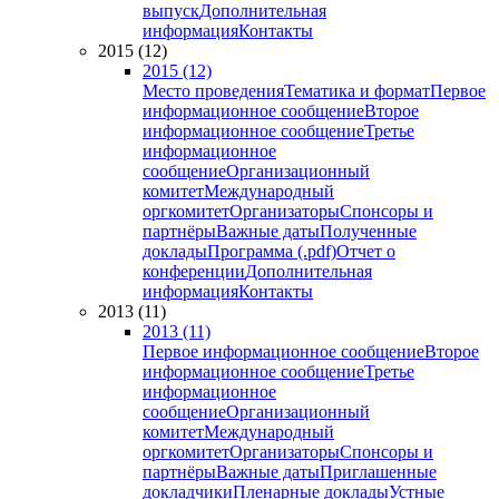
выпуск
Дополнительная
информация
Контакты
2015 (12)
2015 (12)
Место проведения
Тематика и формат
Первое
информационное сообщение
Второе
информационное сообщение
Третье
информационное
сообщение
Организационный
комитет
Международный
оргкомитет
Организаторы
Спонсоры и
партнёры
Важные даты
Полученные
доклады
Программа (.pdf)
Отчет о
конференции
Дополнительная
информация
Контакты
2013 (11)
2013 (11)
Первое информационное сообщение
Второе
информационное сообщение
Третье
информационное
сообщение
Организационный
комитет
Международный
оргкомитет
Организаторы
Спонсоры и
партнёры
Важные даты
Приглашенные
докладчики
Пленарные доклады
Устные