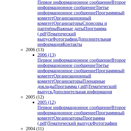
Первое информационное сообщение
Второе
информационное сообщение
Третье
информационное сообщение
Программный
комитет
Организационный
комитет
Организаторы
Спонсоры и
партнёры
Важные даты
Программа
(.pdf)
Тематический
выпуск
Фотографии
Дополнительная
информация
Контакты
2006 (13)
2006 (13)
Первое информационное сообщение
Второе
информационное сообщение
Третье
информационное сообщение
Программный
комитет
Организационный
комитет
Организаторы
Пленарные
доклады
Программа (.pdf)
Тематический
выпуск
Дополнительная информация
2005 (12)
2005 (12)
Первое информационное сообщение
Второе
информационное сообщение
Программный
комитет
Организаторы
Программа
(.pdf)
Тематический выпуск
Фотографии
2004 (11)