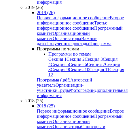
информация
2019 (26)
2019 (26)
Первое информационное сообщение
Второе
информационное сообщение
Третье
информационное сообщение
Программный
комитет
Организационный
комитет
Организаторы
Важные
даты
Полученные доклады
Программа
Программы по темам
Программы по темам
Секция 1
Секция 2
Секция 3
Секция
4
Секция 5
Секция 6
Секция 7
Секция
8
Секция 9
Секция 10
Секция 11
Секция
12
Программа (.pdf)
Авторский
указатель
Организации-
участники
Труды
Фотографии
Дополнительная
информация
2018 (25)
2018 (25)
Первое информационное сообщение
Второе
информационное сообщение
Программный
комитет
Организационный
комитет
Организаторы
Спонсоры и