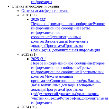
информация
Оптика атмосферы и океана
Оптика атмосферы и океана
2026 (32)
2026 (32)
Первое информационное сообщение
Второе
информационное сообщение
Третье
информационное
сообщение
Организационный
комитет
Важные даты
Полученные
доклады
Программа
Программа
(.pdf)
Труды
Дополнительная информация
2025 (31)
2025 (31)
Первое информационное сообщение
Второе
информационное сообщение
Третье
информационное сообщение
Программный
комитет
Международный
оргкомитет
Спонсоры и партнёры
Важные
даты
Полученные доклады
Пленарные
доклады
Программа
Программа
(.pdf)
Авторский указатель
Организации-
участники
Труды
Фотографии
Дополнительная
информация
2024 (30)