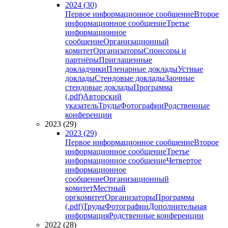
2024 (30)
Первое информационное сообщение
Второе
информационное сообщение
Третье
информационное
сообщение
Организационный
комитет
Организаторы
Спонсоры и
партнёры
Приглашенные
докладчики
Пленарные доклады
Устные
доклады
Стендовые доклады
Заочные
стендовые доклады
Программа
(.pdf)
Авторский
указатель
Труды
Фотографии
Родственные
конференции
2023 (29)
2023 (29)
Первое информационное сообщение
Второе
информационное сообщение
Третье
информационное сообщение
Четвертое
информационное
сообщение
Организационный
комитет
Местный
оргкомитет
Организаторы
Программа
(.pdf)
Труды
Фотографии
Дополнительная
информация
Родственные конференции
2022 (28)