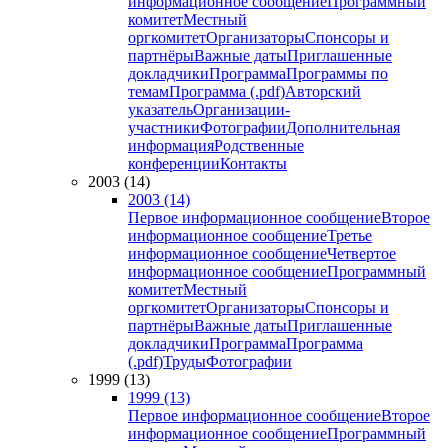
информационное сообщение
Программный
комитет
Местный
оргкомитет
Организаторы
Спонсоры и
партнёры
Важные даты
Приглашенные
докладчики
Программа
Программы по
темам
Программа (.pdf)
Авторский
указатель
Организации-
участники
Фотографии
Дополнительная
информация
Родственные
конференции
Контакты
2003 (14)
2003 (14)
Первое информационное сообщение
Второе
информационное сообщение
Третье
информационное сообщение
Четвертое
информационное сообщение
Программный
комитет
Местный
оргкомитет
Организаторы
Спонсоры и
партнёры
Важные даты
Приглашенные
докладчики
Программа
Программа
(.pdf)
Труды
Фотографии
1999 (13)
1999 (13)
Первое информационное сообщение
Второе
информационное сообщение
Программный